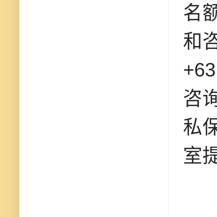
名
和咨
+6
咨
私
室