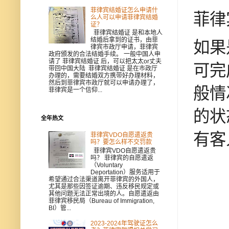
菲律宾结婚证怎么申请什
菲律
么人可以申请菲律宾结婚
证？
菲律宾结婚证 是和本地人
结婚后拿到的证书，由菲
如果
律宾市政厅申请，菲律宾
政府颁发的合法结婚手续。 一般中国人申
请了 菲律宾结婚证 后，可以把太太or丈夫
可完
带回中国大陆 菲律宾结婚证 是在市政厅
办理的，需要结婚双方携带好办理材料，
然后到菲律宾市政厅就可以申请办理了，
般情
菲律宾是一个信仰...
的状
全年热文
有客
菲律宾VDO自愿遣返贵
吗？要怎么样不交罚款
菲律宾VDO自愿遣返贵
吗？ 菲律宾的自愿遣返
（Voluntary
Deportation）服务适用于
希望通过合法渠道离开菲律宾的外国人，
尤其是那些因签证逾期、违反移民规定或
其他问题无法正常出境的人。自愿遣返由
菲律宾移民局（Bureau of Immigration,
BI）管...
2023-2024年驾驶证怎么