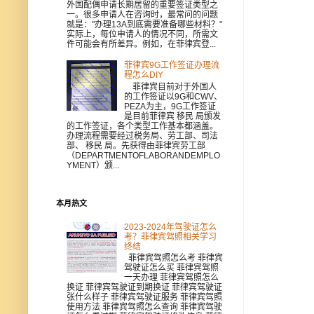
外国配偶申请长期居留的重要签证类型之
一。很多申请人在咨询时，最常问的问题
就是："办理13A到底需要准备哪些材料？"
实际上，每位申请人的情况不同，所需文
件可能会有所差异。例如，在菲律宾登...
菲律宾9G工作签证办理流
程怎么DIY
菲律宾目前对于外国人
的工作签证以9G和CWV、
PEZA为主，9G工作签证
是目前菲律宾 移民 局颁发
的工作签证，各个类型工作基本都涵盖。
办理流程需要经过税务局、劳工部、司法
部、 移民 局。先获得由菲律宾劳工部
（DEPARTMENTOFLABORANDEMPLO
YMENT）颁...
本月热文
2023-2024年驾驶证怎么
考？菲律宾驾照相关学习
终结
菲律宾驾照怎么考 菲律宾
驾驶证怎么买 菲律宾驾照
一天办理 菲律宾驾照怎么
换证 菲律宾驾驶证到期换证 菲律宾驾驶证
张什么样子 菲律宾驾驶证服务 菲律宾驾照
使用方法 菲律宾驾照怎么查询 菲律宾驾驶