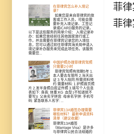
菲律
在菲律宾怎么补入境记
录？
如果您是来自菲律宾的旅
客或工作人员，可能会需
菲律
要补充入境记录、工签记
录或iCARD服务的记录。
以下是这些服务的简单介绍： 入境记录补
办：如果您曾经前往其他国家旅行或工
作，并且需要在菲律宾记录您的入境信
息，您可以通过前往菲律宾海关局申请入
境记录补办服务来完成此项任务。该服务
需要您...
中国护照办理菲律宾驾照
只需要2小时
菲律宾驾照有效期5年 1.
本人要去车管所 2.当天出
证 3.专人陪同 所需资料预
约 需要材料: 1.护照首页照
片 2.发半身照白底证件照 3.填写个人信息
表如下: 身高: 体重:KG 血型:(不知道就不
要写)) 父亲名字拼音: 母亲名字拼: 手机号
码: 紧急联系人名字: ...
菲律宾13A婚签办理需要
哪些材料？ 最新申请资料
清单（建议收藏）
菲律宾13A婚签
（Marriage Visa）是许多
与菲律宾公民合法结婚的