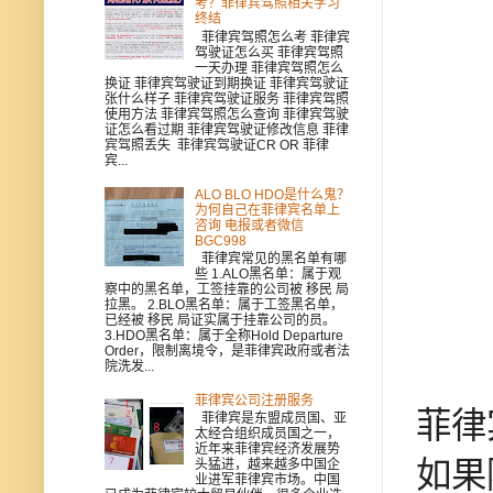
考？菲律宾驾照相关学习
终结
菲律宾驾照怎么考 菲律宾
驾驶证怎么买 菲律宾驾照
一天办理 菲律宾驾照怎么
换证 菲律宾驾驶证到期换证 菲律宾驾驶证
张什么样子 菲律宾驾驶证服务 菲律宾驾照
使用方法 菲律宾驾照怎么查询 菲律宾驾驶
证怎么看过期 菲律宾驾驶证修改信息 菲律
宾驾照丢失 菲律宾驾驶证CR OR 菲律
宾...
ALO BLO HDO是什么鬼？
为何自己在菲律宾名单上
咨询 电报或者微信
BGC998
菲律宾常见的黑名单有哪
些 1.ALO黑名单：属于观
察中的黑名单，工签挂靠的公司被 移民 局
拉黑。 2.BLO黑名单：属于工签黑名单，
已经被 移民 局证实属于挂靠公司的员。
3.HDO黑名单：属于全称Hold Departure
Order，限制离境令，是菲律宾政府或者法
院洗发...
菲律宾公司注册服务
菲律
菲律宾是东盟成员国、亚
太经合组织成员国之一，
近年来菲律宾经济发展势
如果
头猛进，越来越多中国企
业进军菲律宾市场。中国