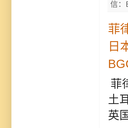
信：B
菲
日
BG
菲律
土
英