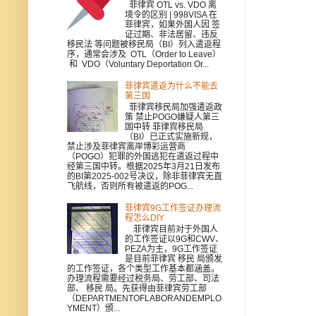
菲律宾 OTL vs. VDO 离
境令的区别 | 998VISA 在
菲律宾，如果外国人因 签
证过期、非法居留、违反
移民法 等问题被移民局（BI）列入遣返程
序，通常会涉及 OTL（Order to Leave）
和 VDO（Voluntary Deportation Or...
菲律宾遣返为什么不能去
第三国
菲律宾移民局加强遣返政
策 禁止POGO嫌疑人第三
国中转 菲律宾移民局
（BI）已正式实施新规，
禁止涉及菲律宾离岸博彩运营商
（POGO）犯罪的外国逃犯在遣返过程中
经第三国中转。根据2025年3月21日发布
的BI第2025-002号决议，除非菲律宾无直
飞航线，否则所有被遣返的POG...
菲律宾9G工作签证办理流
程怎么DIY
菲律宾目前对于外国人
的工作签证以9G和CWV、
PEZA为主，9G工作签证
是目前菲律宾 移民 局颁发
的工作签证，各个类型工作基本都涵盖。
办理流程需要经过税务局、劳工部、司法
部、 移民 局。先获得由菲律宾劳工部
（DEPARTMENTOFLABORANDEMPLO
YMENT）颁...