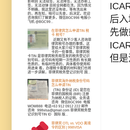
影响到 无法续签，无法降签，无法办新工
IC
签，无法动弹 目前全网都在洗，因为情况
不明确，我这里还没有收，等有洗出来
的，再告知，咱可以先查，后决定。欢迎
后入
咨询我们了解更多，微信BGC998 电报小
飞机 @BGC99...
先做
在菲律宾怎么申请TIN 税
卡 税号？
近期又有不少客人咨询菲
IC
律宾税号办理的事情，这
里给大家介绍下菲律宾税
卡的一些事情，菲律宾税
但是
卡TIN 是菲律宾税务局签发的税务登记识
别号码，此号码有短期一次性质的 有长期
性质的，有临时性质的，具体看你使用和
用途来 看，办理税卡需要的材料我们也将
进一步讲解，菲律宾税务登记识别号 国...
菲律宾海外纳税身份号码
怎么申请TIN
(TIN) 身份证 (ID) 是您在
菲律的国税局 (BIR) 注册
为纳税人的证明。业务请
咨询 微信BGC998 电报
WOW888 电话+63 912 0912 222 邮件
咨询 998visa@gmail.com 菲律宾税务登
记识别号TIN ID 国际 版...
菲律宾 OTL vs. VDO 离境
令的区别 | 998VISA