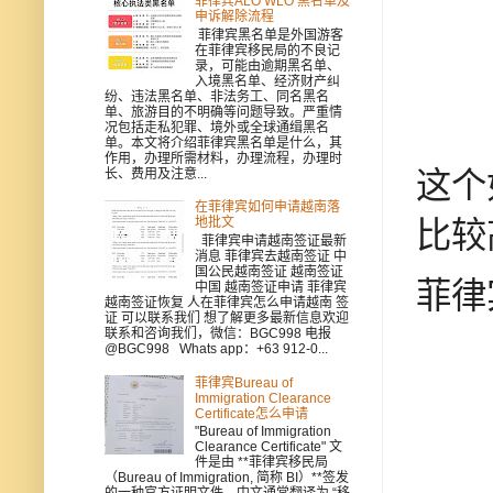
菲律宾ALO WLO 黑名单及
申诉解除流程
菲律宾黑名单是外国游客
在菲律宾移民局的不良记
录，可能由逾期黑名单、
入境黑名单、经济财产纠
纷、违法黑名单、非法务工、同名黑名
单、旅游目的不明确等问题导致。严重情
况包括走私犯罪、境外或全球通缉黑名
单。本文将介绍菲律宾黑名单是什么，其
作用，办理所需材料，办理流程，办理时
长、费用及注意...
这个
在菲律宾如何申请越南落
地批文
比较
菲律宾申请越南签证最新
消息 菲律宾去越南签证 中
国公民越南签证 越南签证
菲律
中国 越南签证申请 菲律宾
越南签证恢复 人在菲律宾怎么申请越南 签
证 可以联系我们 想了解更多最新信息欢迎
联系和咨询我们，微信：BGC998 电报
@BGC998 Whats app：+63 912-0...
菲律宾Bureau of
Immigration Clearance
Certificate怎么申请
"Bureau of Immigration
Clearance Certificate" 文
件是由 **菲律宾移民局
（Bureau of Immigration, 简称 BI）**签发
的一种官方证明文件，中文通常翻译为 “移