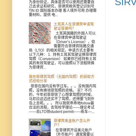
SIR
为身份验证，具体是否可以使用还需要自
己去求证和研究，菲律宾税务登记识别号
TIN ID 国际版本办理 客人境外可用 办理需
要材料，提供 电...
土耳其人在菲律宾申请驾
驶证容易吗？
土耳其国籍的外国人可以
在菲律宾申请驾驶证
（Driver’s License），但
需要符合菲律宾陆路交通
局（LTO）的相关规定。申请方式主要有
以下几种： 1. 持有土耳其驾驶证换菲律宾
驾照（Conversion） 如果你已经持有土耳
其的有效驾驶证，可以按照以下流程转换
为菲律宾...
我在菲律宾驾照（无国内驾照）的获取方
式经验分享
菲菲在国内没有学过车。。。没有国内驾
照，没有换领菲驾照的资格。 买？不巧
的，今年初菲菲铁了心想拿驾照的时候，
马尼拉这边还买不了驾照，还得要飞到外
岛上去呢。。。 所以我就乖乖地follow最
合法的流程，去驾校学理论——理论考试
——去LTO领student permit——练车—...
菲律宾美金账户怎么开
户？
在菲律宾开设美元账户
（外币账户）通常需要以