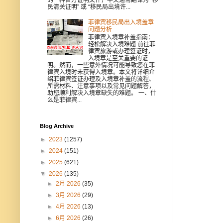
民清关证明” 或 “移民局出境许...
菲律宾移民局出入境盖章
问题分析
菲律宾入境章补盖指南：
轻松解决入境难题 前往菲
律宾旅游或办理签证时，
入境章是至关重要的证
明。然而，一些意外情况可能导致您在菲
律宾入境时未获得入境章。本文将详细介
绍菲律宾签证办理及入境章补盖的流程、
所需材料、注意事项以及常见问题解答，
助您顺利解决入境章缺失的难题。 一、什
么是菲律宾...
Blog Archive
►
2023
(1257)
►
2024
(151)
►
2025
(621)
▼
2026
(135)
►
2月 2026
(35)
►
3月 2026
(29)
►
4月 2026
(13)
►
6月 2026
(26)