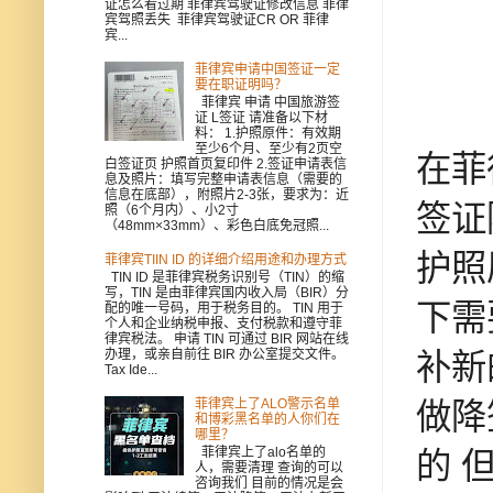
证怎么看过期 菲律宾驾驶证修改信息 菲律
宾驾照丢失 菲律宾驾驶证CR OR 菲律
宾...
菲律宾申请中国签证一定
要在职证明吗？
菲律宾 申请 中国旅游签
证 L签证 请准备以下材
料： 1.护照原件：有效期
至少6个月、至少有2页空
在菲
白签证页 护照首页复印件 2.签证申请表信
息及照片：填写完整申请表信息（需要的
信息在底部），附照片2-3张，要求为：近
签证
照（6个月内）、小2寸
（48mm×33mm）、彩色白底免冠照...
护照
菲律宾TIIN ID 的详细介绍用途和办理方式
TIN ID 是菲律宾税务识别号（TIN）的缩
写，TIN 是由菲律宾国内收入局（BIR）分
下需
配的唯一号码，用于税务目的。 TIN 用于
个人和企业纳税申报、支付税款和遵守菲
律宾税法。 申请 TIN 可通过 BIR 网站在线
办理，或亲自前往 BIR 办公室提交文件。
补新
Tax Ide...
菲律宾上了ALO警示名单
做降
和博彩黑名单的人你们在
哪里？
菲律宾上了alo名单的
的 
人，需要清理 查询的可以
咨询我们 目前的情况是会