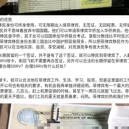
的优势
移民身份可终身使用，可无限期出入境菲律宾，无签证，无回程票，无停
移民并不意味着放弃中国国籍。他们可以申请菲律宾华侨加入华侨商会。
移民是华侨，其子女可以回国参加华侨联合考试，录取分数线比平时低2
用菲律宾移民身份去第三国会比中国护照容易得多，所以把菲律宾移民作
移民可以在当地买房、投资、享受减税，对资源竞争有很大优势。
是长期居留的一个签证，并不是有了这个签证，就可以移民到菲律宾了，
RRV绿卡，来回飞机不需要再办签证，另外可以合法的长期停留在菲律宾
要办理SRRV？办理SRRV有什么好处？
V绿卡，就可以合法地在菲律宾工作、生活、学习、投资，但是这里面的工
开公司也有相关的要求，有机会我再单独详细说明。菲律宾有一个最大的
票便宜，几百元，赶上机票促销的时候，甚至于一两百元就能飞过去。菲
的夏天不能比，我们江苏的夏天就是蒸桑拿，闷热。菲律宾的热和我们中