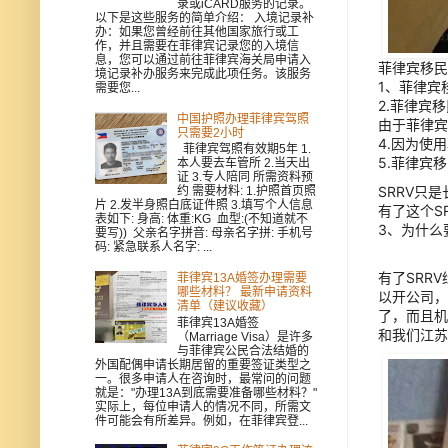
录或iCARD服务的记录。
以下是这些服务的简单介绍： 入境记录补
办：如果您曾经前往其他国家旅行或工
作，并且需要在菲律宾记录您的入境信
息，您可以通过前往菲律宾海关局申请入
菲律宾移民
境记录补办服务来完成此项任务。该服务
1、菲律宾
需要您...
2.菲律宾
中国护照办理菲律宾驾照
由于菲律宾
只需要2小时
4.因为使
菲律宾驾照有效期5年 1.
5.菲律宾
本人要去车管所 2.当天出
证 3.专人陪同 所需资料预
SRRV只
约 需要材料: 1.护照首页照
片 2.发半身照白底证件照 3.填写个人信息
有了这个S
表如下: 身高: 体重:KG 血型:(不知道就不
3、为什么
要写)) 父亲名字拼音: 母亲名字拼: 手机号
码: 紧急联系人名字: ...
有了SRR
菲律宾13A婚签办理需要
哪些材料？ 最新申请资料
以开公司，
清单（建议收藏）
了，而且机
菲律宾13A婚签
和我们江苏
（Marriage Visa）是许多
与菲律宾公民合法结婚的
外国配偶申请长期居留的重要签证类型之
一。很多申请人在咨询时，最常问的问题
就是："办理13A到底需要准备哪些材料？"
实际上，每位申请人的情况不同，所需文
件可能会有所差异。例如，在菲律宾登...