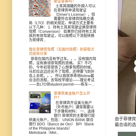
驶证容易吗？
土耳其国籍的外国人可以
在菲律宾申请驾驶证
（Driver’s License），但
需要符合菲律宾陆路交通
局（LTO）的相关规定。申请方式主要有
以下几种： 1. 持有土耳其驾驶证换菲律宾
驾照（Conversion） 如果你已经持有土耳
其的有效驾驶证，可以按照以下流程转换
为菲律宾...
我在菲律宾驾照（无国内驾照）的获取方
式经验分享
菲菲在国内没有学过车。。。没有国内驾
照，没有换领菲驾照的资格。 买？不巧
的，今年初菲菲铁了心想拿驾照的时候，
马尼拉这边还买不了驾照，还得要飞到外
岛上去呢。。。 所以我就乖乖地follow最
合法的流程，去驾校学理论——理论考试
——去LTO领student permit——练车—...
菲律宾美金账户怎么开
户？
在菲律宾开设美元账户
（外币账户）通常需要以
下步骤和材料： 一、选择
银行 菲律宾的主要银行提
由于菲律宾
供美元账户，包括： UNION BANK 联合
最合适的选
银行 BDO（Banco de Oro） BPI（Bank
of the Philippine Islands）
Metrobank（Met...