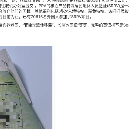
问题，菲律宾 998 华 人 移民顾问 是菲律宾MAKATI 实体注册公司
我们办公室提交 。PRA的核心产品特殊居民退休人员签证(SRRV)是
会放弃他们的国籍。其他福利包括:多次入境特权、豁免特权、访问问候和
。到目前为止，已有70616名外国人参加了SRRV项目。
“菲律宾退休移民”，“SRRV签证”等等，完整的英语拼写是Special Resi