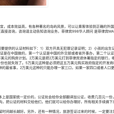
宜，成本效益高，有各种著名的岛屿风景，可以让乘客体验到正确的外国
免验证直接咨询，咨询请主动告知咨询业务，菲律宾998华人顾问 是菲律宾MAK
需要提供的认证材料如下：1）双方开具无犯罪记录证明；2）小孩的出生
证是在中国做的，第一个认证是中国的外交部或者省外事办，第二个认证
美元的购房计划。2万美元是把2万美元打到菲律宾退休署指定的银行，哪
身份也就失效了。5万美元这种是必须把这五万美元购买政府指定的开发
种的最省事，2万美元这种的只能办理一家三口，如果一家四口或者人口
本上是国家统一定价的，公证处会给你全部翻译加公证，收费几百元一份
构，把公证的材料交给他们，他们就可以给你办理好，所有相关手续搞下
留时间越长越好。另外，还有一种情况，旅游签证过来的时候，一定要注