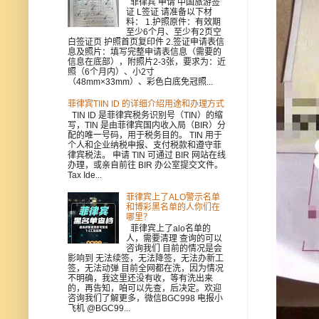
菲律宾 申请 中国旅游签
证 L签证 请准备以下材
料： 1.护照原件：有效期
至少6个月、至少有2页空
白签证页 护照首页复印件 2.签证申请表信
息及照片：填写完整申请表信息（需要的
信息在底部），附照片2-3张，要求为：近
照（6个月内）、小2寸
（48mm×33mm）、彩色白底免冠照...
菲律宾TIIN ID 的详细介绍用途和办理方式
TIN ID 是菲律宾税务识别号（TIN）的缩
写，TIN 是由菲律宾国内收入局（BIR）分
配的唯一号码，用于税务目的。 TIN 用于
个人和企业纳税申报、支付税款和遵守菲
律宾税法。 申请 TIN 可通过 BIR 网站在线
办理，或亲自前往 BIR 办公室提交文件。
Tax Ide...
菲律宾上了ALO警示名单
和博彩黑名单的人你们在
哪里？
菲律宾上了alo名单的
人，需要清理 查询的可以
咨询我们 目前的情况是会
影响到 无法续签，无法降签，无法办新工
签，无法动弹 目前全网都在洗，因为情况
不明确，我这里还没有收，等有洗出来
的，再告知，咱可以先查，后决定。欢迎
咨询我们了解更多，微信BGC998 电报小
飞机 @BGC99...