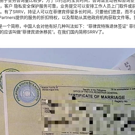
98 由于业务咨询量比较多，为了节约您的宝贵时间，咨询请主动告知咨询业务和
，客户 隐私安全保护服务可靠，业务提交可以安排工作人员上门取件或前往
。有了SRRV，持证人可以在菲律宾停留多长时间，只要他们愿意，而不
ant Partners提供的服务的折扣特权，以及帮助从其他政府机构获取文件等
是一个简称，中国人会对他有好几种叫法如下：“菲律宾特殊退休签证” 菲律宾养老签，
准确的应该叫做“菲律宾退休移民”。在我们国内简称SRRV了。