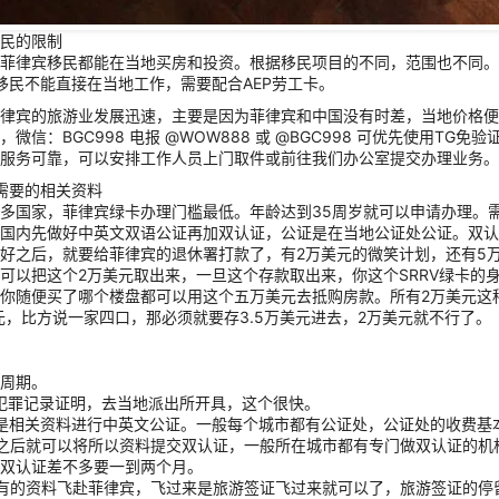
民的限制
菲律宾移民都能在当地买房和投资。根据移民项目的不同，范围也不同。
移民不能直接在当地工作，需要配合AEP劳工卡。
律宾的旅游业发展迅速，主要是因为菲律宾和中国没有时差，当地价格便
，微信：BGC998 电报 @WOW888 或 @BGC998 可优先使用TG
服务可靠，可以安排工作人员上门取件或前往我们办公室提交办理业务。
V需要的相关资料
多国家，菲律宾绿卡办理门槛最低。年龄达到35周岁就可以申请办理。
国内先做好中英文双语公证再加双认证，公证是在当地公证处公证。双认
好之后，就要给菲律宾的退休署打款了，有2万美元的微笑计划，还有5万
可以把这个2万美元取出来，一旦这个存款取出来，你这个SRRV绿卡的
你随便买了哪个楼盘都可以用这个五万美元去抵购房款。所有2万美元这
美元，比方说一家四口，那必须就要存3.5万美元进去，2万美元就不行了。
周期。
犯罪记录证明，去当地派出所开具，这个很快。
是相关资料进行中英文公证。一般每个城市都有公证处，公证处的收费基
之后就可以将所以资料提交双认证，一般所在城市都有专门做双认证的机
双认证差不多要一到两个月。
有的资料飞赴菲律宾，飞过来是旅游签证飞过来就可以了，旅游签证的停