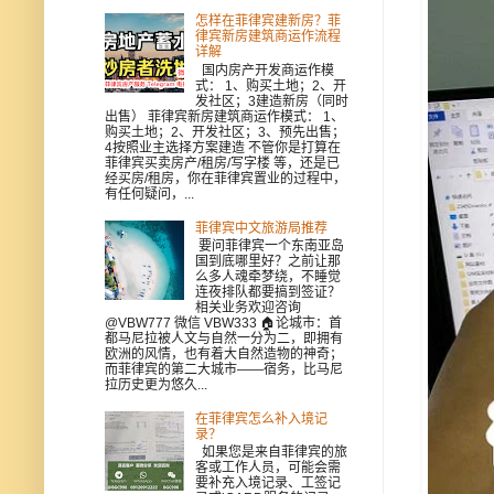
怎样在菲律宾建新房？菲
律宾新房建筑商运作流程
详解
国内房产开发商运作模
式： 1、购买土地；2、开
发社区；3建造新房（同时
出售） 菲律宾新房建筑商运作模式： 1、
购买土地；2、开发社区；3、预先出售；
4按照业主选择方案建造 不管你是打算在
菲律宾买卖房产/租房/写字楼 等，还是已
经买房/租房，你在菲律宾置业的过程中，
有任何疑问，...
菲律宾中文旅游局推荐
要问菲律宾一个东南亚岛
国到底哪里好？之前让那
么多人魂牵梦绕，不睡觉
连夜排队都要搞到签证？
相关业务欢迎咨询
@VBW777 微信 VBW333 🏠论城市：首
都马尼拉被人文与自然一分为二，即拥有
欧洲的风情，也有着大自然造物的神奇；
而菲律宾的第二大城市——宿务，比马尼
拉历史更为悠久...
在菲律宾怎么补入境记
录？
如果您是来自菲律宾的旅
客或工作人员，可能会需
要补充入境记录、工签记