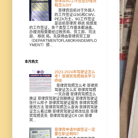
菲律宾9G工作签证办理流
程怎么DIY
菲律宾目前对于外国人
的工作签证以9G和CWV、
PEZA为主，9G工作签证
是目前菲律宾 移民 局颁发
的工作签证，各个类型工作基本都涵盖。
办理流程需要经过税务局、劳工部、司法
部、 移民 局。先获得由菲律宾劳工部
（DEPARTMENTOFLABORANDEMPLO
YMENT）颁...
本月热文
2023-2024年驾驶证怎么
考？菲律宾驾照相关学习
终结
菲律宾驾照怎么考 菲律宾
驾驶证怎么买 菲律宾驾照
一天办理 菲律宾驾照怎么
换证 菲律宾驾驶证到期换证 菲律宾驾驶证
张什么样子 菲律宾驾驶证服务 菲律宾驾照
使用方法 菲律宾驾照怎么查询 菲律宾驾驶
证怎么看过期 菲律宾驾驶证修改信息 菲律
宾驾照丢失 菲律宾驾驶证CR OR 菲律
宾...
菲律宾申请中国签证一定
要在职证明吗？