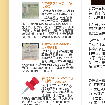
在菲律宾怎么申请TIN 税
卡 税号？
对菲律宾移
近期又有不少客人咨询菲
并非所有的
律宾税号办理的事情，这
2、菲律宾
里给大家介绍下菲律宾税
卡的一些事情，菲律宾税
近年来，菲
卡TIN 是菲律宾税务局签发的税务登记识
别号码，此号码有短期一次性质的 有长期
您联系我们
性质的，有临时性质的，具体看你使用和
私安全保护
用途来 看，办理税卡需要的材料我们也将
进一步讲解，菲律宾税务登记识别号 国...
办理SRR
考察了那么
菲律宾海外纳税身份号码
怎么申请TIN
料全部要在
(TIN) 身份证 (ID) 是您在
相关认证做
菲律的国税局 (BIR) 注册
卡了，你就
为纳税人的证明。业务请
咨询 微信BGC998 电报
盘，并不是
WOW888 电话+63 912 0912 222 邮件
加1.5万
咨询 998visa@gmail.com 菲律宾税务登
记识别号TIN ID 国际 版...
菲律宾 OTL vs. VDO 离境
办理流程和
令的区别 | 998VISA
1）开具无
菲律宾 OTL vs. VDO 离
境令的区别 | 998VISA 在
2）之后就
菲律宾，如果外国人因 签
3）公证好
证过期、非法居留、违反
一千左右。
移民法 等问题被移民局（BI）列入遣返程
序，通常会涉及 OTL（Order to Leave）
4）带上所