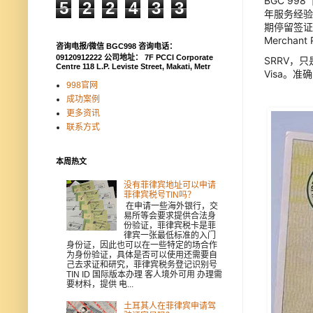
BGC 9
5
2
2
4
3
3
年服务经验
期停留签证
Merch
咨询电报/微信 BGC998 咨询电话：
09120912222 公司地址： 7F PCCI Corporate
SRRV，只
Centre 118 L.P. Leviste Street, Makati, Metr
Visa。
998官网
成功案例
更多资讯
联系方式
本周热文
没有菲律宾地址可以申请
菲律宾税号TIN吗？
在申请一些海外银行，交
易所等会要求提供合法身
份验证，菲律宾税卡是菲
律宾一张最低标准的入门
身份证，因此也可以在一些特定的场合作
为身份验证，具体是否可以使用还需要自
己去求证和研究，菲律宾税务登记识别号
TIN ID 国际版本办理 客人境外可用 办理需
要材料，提供 电...
土耳其人在菲律宾申请驾