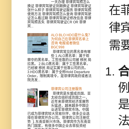
一天办理 菲律宾驾照怎么
在
换证 菲律宾驾驶证到期换证 菲律宾驾驶证
张什么样子 菲律宾驾驶证服务 菲律宾驾照
使用方法 菲律宾驾照怎么查询 菲律宾驾驶
证怎么看过期 菲律宾驾驶证修改信息 菲律
宾驾照丢失 菲律宾驾驶证CR OR 菲律
律
宾...
ALO BLO HDO是什么鬼？
为何自己在菲律宾名单上
需
咨询 电报或者微信
BGC998
菲律宾常见的黑名单有哪
些 1.ALO黑名单：属于观
察中的黑名单，工签挂靠的公司被 移民 局
拉黑。 2.BLO黑名单：属于工签黑名单，
已经被 移民 局证实属于挂靠公司的员。
3.HDO黑名单：属于全称Hold Departure
Order，限制离境令，是菲律宾政府或者法
院洗发...
菲律宾公司注册服务
菲律宾是东盟成员国、亚
太经合组织成员国之一，
是
近年来菲律宾经济发展势
头猛进，越来越多中国企
业进军菲律宾市场。中国
已成为菲律宾较大贸易伙伴，很多企业选
择在菲律宾开办公司。菲律宾公司注册优
势 1.东南亚新兴市场。菲律宾作为东南亚
热门国家，有很多中国企业去菲投资经