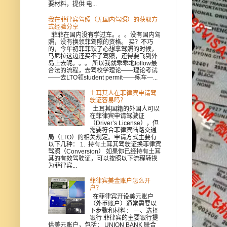
要材料，提供 电...
我在菲律宾驾照（无国内驾照）的获取方
式经验分享
菲菲在国内没有学过车。。。没有国内驾
照，没有换领菲驾照的资格。 买？不巧
的，今年初菲菲铁了心想拿驾照的时候，
马尼拉这边还买不了驾照，还得要飞到外
岛上去呢。。。 所以我就乖乖地follow最
合法的流程，去驾校学理论——理论考试
——去LTO领student permit——练车—...
土耳其人在菲律宾申请驾
驶证容易吗？
土耳其国籍的外国人可以
在菲律宾申请驾驶证
（Driver’s License），但
需要符合菲律宾陆路交通
局（LTO）的相关规定。申请方式主要有
以下几种： 1. 持有土耳其驾驶证换菲律宾
驾照（Conversion） 如果你已经持有土耳
其的有效驾驶证，可以按照以下流程转换
为菲律宾...
菲律宾美金账户怎么开
户？
在菲律宾开设美元账户
（外币账户）通常需要以
下步骤和材料： 一、选择
银行 菲律宾的主要银行提
供美元账户，包括： UNION BANK 联合