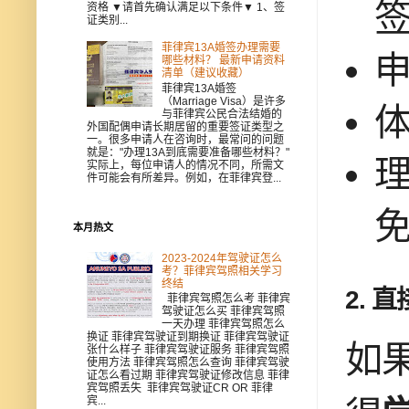
资格 ▼请首先确认满足以下条件▼ 1、签
证类别...
菲律宾13A婚签办理需要
申
哪些材料？ 最新申请资料
清单（建议收藏）
菲律宾13A婚签
（Marriage Visa）是许多
与菲律宾公民合法结婚的
外国配偶申请长期居留的重要签证类型之
一。很多申请人在咨询时，最常问的问题
就是："办理13A到底需要准备哪些材料？"
实际上，每位申请人的情况不同，所需文
件可能会有所差异。例如，在菲律宾登...
本月热文
2023-2024年驾驶证怎么
考？菲律宾驾照相关学习
终结
2.
直接
菲律宾驾照怎么考 菲律宾
驾驶证怎么买 菲律宾驾照
一天办理 菲律宾驾照怎么
换证 菲律宾驾驶证到期换证 菲律宾驾驶证
如
张什么样子 菲律宾驾驶证服务 菲律宾驾照
使用方法 菲律宾驾照怎么查询 菲律宾驾驶
证怎么看过期 菲律宾驾驶证修改信息 菲律
宾驾照丢失 菲律宾驾驶证CR OR 菲律
宾...