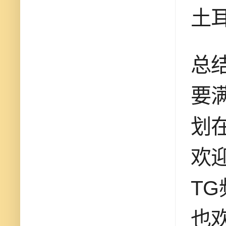
土
总
要
划
欢迎
TG
也