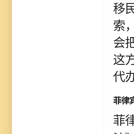
移
索
会
这
代
菲律宾
菲律