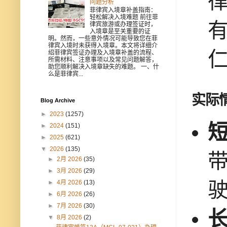
问题分析
菲律宾入境章补盖指南：
轻松解决入境难题 前往菲
律宾旅游或办理签证时，
入境章是至关重要的证
明。然而，一些意外情况可能导致您在菲
律宾入境时未获得入境章。本文将详细介
绍菲律宾签证办理及入境章补盖的流程、
所需材料、注意事项以及常见问题解答，
助您顺利解决入境章缺失的难题。 一、什
么是菲律宾...
实际
Blog Archive
►
2023
(1257)
►
2024
(151)
►
2025
(621)
▼
2026
(135)
带
►
2月 2026
(35)
►
3月 2026
(29)
►
4月 2026
(13)
►
6月 2026
(26)
►
7月 2026
(30)
▼
8月 2026
(2)