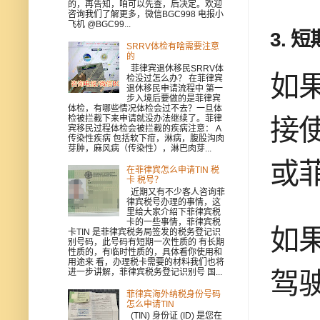
的，再告知，咱可以先查，后决定。欢迎
咨询我们了解更多，微信BGC998 电报小
飞机 @BGC99...
3.
短
SRRV体检有啥需要注意
的
菲律宾退休移民SRRV体
如
检没过怎么办？ 在菲律宾
退休移民申请流程中 第一
步入境后要做的是菲律宾
体检，有哪些情况体检会过不去？一旦体
检被拦截下来申请就没办法继续了。菲律
接
宾移民过程体检会被拦截的疾病注意： A
传染性疾病 包括软下疳，淋病，腹股沟肉
芽肿，麻风病（传染性），淋巴肉芽...
或
在菲律宾怎么申请TIN 税
卡 税号？
近期又有不少客人咨询菲
律宾税号办理的事情，这
里给大家介绍下菲律宾税
卡的一些事情，菲律宾税
如
卡TIN 是菲律宾税务局签发的税务登记识
别号码，此号码有短期一次性质的 有长期
性质的，有临时性质的，具体看你使用和
用途来 看，办理税卡需要的材料我们也将
进一步讲解，菲律宾税务登记识别号 国...
驾
菲律宾海外纳税身份号码
怎么申请TIN
(TIN) 身份证 (ID) 是您在