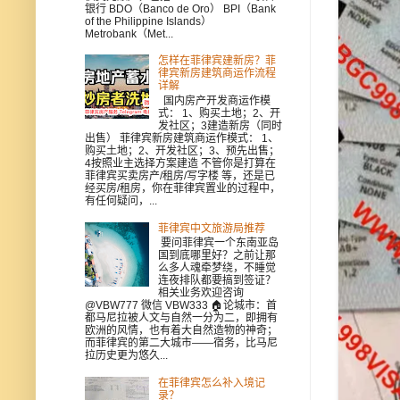
银行 BDO（Banco de Oro） BPI（Bank
of the Philippine Islands）
Metrobank（Met...
怎样在菲律宾建新房？菲
律宾新房建筑商运作流程
详解
国内房产开发商运作模
式： 1、购买土地；2、开
发社区；3建造新房（同时
出售） 菲律宾新房建筑商运作模式： 1、
购买土地；2、开发社区；3、预先出售；
4按照业主选择方案建造 不管你是打算在
菲律宾买卖房产/租房/写字楼 等，还是已
经买房/租房，你在菲律宾置业的过程中，
有任何疑问，...
菲律宾中文旅游局推荐
要问菲律宾一个东南亚岛
国到底哪里好？之前让那
么多人魂牵梦绕，不睡觉
连夜排队都要搞到签证？
相关业务欢迎咨询
@VBW777 微信 VBW333 🏠论城市：首
都马尼拉被人文与自然一分为二，即拥有
欧洲的风情，也有着大自然造物的神奇；
而菲律宾的第二大城市——宿务，比马尼
拉历史更为悠久...
在菲律宾怎么补入境记
录？