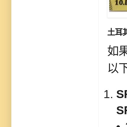
土耳
如
以
S
S