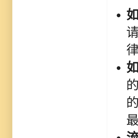
如
律
的