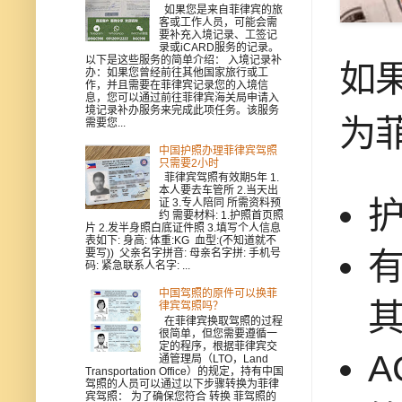
如果您是来自菲律宾的旅
客或工作人员，可能会需
要补充入境记录、工签记
录或iCARD服务的记录。
以下是这些服务的简单介绍： 入境记录补
如
办：如果您曾经前往其他国家旅行或工
作，并且需要在菲律宾记录您的入境信
息，您可以通过前往菲律宾海关局申请入
境记录补办服务来完成此项任务。该服务
为
需要您...
中国护照办理菲律宾驾照
只需要2小时
菲律宾驾照有效期5年 1.
本人要去车管所 2.当天出
证 3.专人陪同 所需资料预
约 需要材料: 1.护照首页照
片 2.发半身照白底证件照 3.填写个人信息
表如下: 身高: 体重:KG 血型:(不知道就不
要写)) 父亲名字拼音: 母亲名字拼: 手机号
码: 紧急联系人名字: ...
中国驾照的原件可以换菲
律宾驾照吗？
在菲律宾换取驾照的过程
很简单，但您需要遵循一
定的程序，根据菲律宾交
A
通管理局（LTO，Land
Transportation Office）的规定，持有中国
驾照的人员可以通过以下步骤转换为菲律
宾驾照： 为了确保您符合 转换 菲驾照的