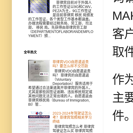
菲律宾目前对于外国人
的工作签证以9G和CWV、
M
PEZA为主，9G工作签证
是目前菲律宾 移民 局颁发
的工作签证，各个类型工作基本都涵盖。
办理流程需要经过税务局、劳工部、司法
部、 移民 局。先获得由菲律宾劳工部
客
（DEPARTMENTOFLABORANDEMPLO
YMENT）颁...
取
全年热文
菲律宾VDO自愿遣返贵
吗？要怎么样不交罚款
菲律宾VDO自愿遣返贵
作
吗？ 菲律宾的自愿遣返
（Voluntary
Deportation）服务适用于
希望通过合法渠道离开菲律宾的外国人，
尤其是那些因签证逾期、违反移民规定或
主
其他问题无法正常出境的人。自愿遣返由
菲律宾移民局（Bureau of Immigration,
BI）管...
件
2023-2024年驾驶证怎么
考？菲律宾驾照相关学习
终结
菲律宾驾照怎么考 菲律宾
驾驶证怎么买 菲律宾驾照