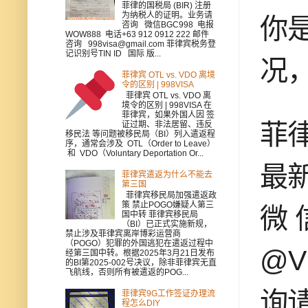
菲律的国税局 (BIR) 注册
为纳税人的证明。业务请
你
咨询 微信BGC998 电报
WOW888 电话+63 912 0912 222 邮件
咨询 998visa@gmail.com 菲律宾税务登
记识别号TIN ID 国际 版...
况
菲律宾 OTL vs. VDO 离境
令的区别 | 998VISA
菲律宾 OTL vs. VDO 离
境令的区别 | 998VISA 在
菲律宾，如果外国人因 签
菲
证过期、非法居留、违反
移民法 等问题被移民局（BI）列入遣返程
序，通常会涉及 OTL（Order to Leave）
和 VDO（Voluntary Deportation Or...
最
菲律宾遣返为什么不能去
第三国
菲律宾移民局加强遣返政
策 禁止POGO嫌疑人第三
微 
国中转 菲律宾移民局
（BI）已正式实施新规，
禁止涉及菲律宾离岸博彩运营商
（POGO）犯罪的外国逃犯在遣返过程中
@
经第三国中转。根据2025年3月21日发布
的BI第2025-002号决议，除非菲律宾无直
飞航线，否则所有被遣返的POG...
询
菲律宾9G工作签证办理流
程怎么DIY