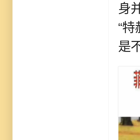
身
“
是