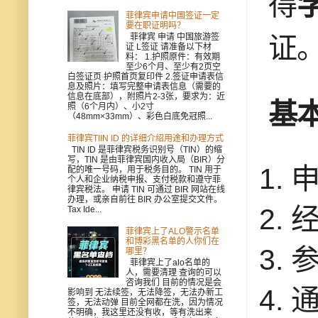
得
学
菲律宾申请中国签证一定
要在职证明吗？
菲律宾 申请 中国旅游签
证
证 L签证 请准备以下材
料： 1.护照原件：有效期
至少6个月、至少有2页空
白签证页 护照首页复印件 2.签证申请表信
息及照片：填写完整申请表信息（需要的
信息在底部），附照片2-3张，要求为：近
基
照（6个月内）、小2寸
（48mm×33mm）、彩色白底免冠照...
菲律宾TIIN ID 的详细介绍用途和办理方式
TIN ID 是菲律宾税务识别号（TIN）的缩
写，TIN 是由菲律宾国内收入局（BIR）分
配的唯一号码，用于税务目的。 TIN 用于
个人和企业纳税申报、支付税款和遵守菲
律宾税法。 申请 TIN 可通过 BIR 网站在线
办理，或亲自前往 BIR 办公室提交文件。
Tax Ide...
菲律宾上了ALO警示名单
和博彩黑名单的人你们在
参
哪里？
菲律宾上了alo名单的
人，需要清理 查询的可以
咨询我们 目前的情况是会
影响到 无法续签，无法降签，无法办新工
签，无法动弹 目前全网都在洗，因为情况
不明确，我这里还没有收，等有洗出来