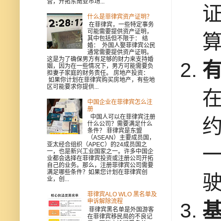
营，开拓东南亚市场...
什么是菲律宾资产证明？
在菲律宾，一些特定事务
可能需要提供资产证明，
其中包括但不限于： 结
婚： 外国人娶菲律宾公民
通常需要提供资产证明。
这是为了确保男方有足够的财力来支持婚
姻，因为在一些情况下，男方可能需要负
担妻子家庭的财务责任。 房地产投资：
如果你计划在菲律宾购买房地产，有些地
区可能要求你提供...
中国企业在菲律宾怎么注
册
中国人可以在菲律宾注册
什么公司？需要满足什么
条件？ 菲律宾是东盟
（ASEAN）主要成员国，
亚太经合组织（APEC）的24成员国之
一，也是新兴工业国家之一。许多中国企
业都会选择在菲律宾投资或注册公司开拓
自己的业务。那么，注册菲律宾公司需要
满足哪些条件？如果您计划在菲律宾创
业，创...
菲律宾ALO WLO 黑名单及
申诉解除流程
菲律宾黑名单是外国游客
在菲律宾移民局的不良记