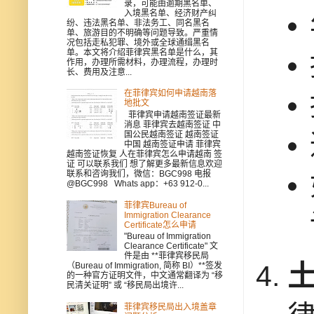
录，可能由逾期黑名单、
入境黑名单、经济财产纠
纷、违法黑名单、非法务工、同名黑名
单、旅游目的不明确等问题导致。严重情
况包括走私犯罪、境外或全球通缉黑名
单。本文将介绍菲律宾黑名单是什么，其
作用，办理所需材料，办理流程，办理时
长、费用及注意...
在菲律宾如何申请越南落
地批文
菲律宾申请越南签证最新
消息 菲律宾去越南签证 中
国公民越南签证 越南签证
中国 越南签证申请 菲律宾
越南签证恢复 人在菲律宾怎么申请越南 签
证 可以联系我们 想了解更多最新信息欢迎
联系和咨询我们，微信：BGC998 电报
@BGC998 Whats app：+63 912-0...
菲律宾Bureau of
Immigration Clearance
Certificate怎么申请
"Bureau of Immigration
Clearance Certificate" 文
件是由 **菲律宾移民局
（Bureau of Immigration, 简称 BI）**签发
的一种官方证明文件，中文通常翻译为 “移
民清关证明” 或 “移民局出境许...
菲律宾移民局出入境盖章