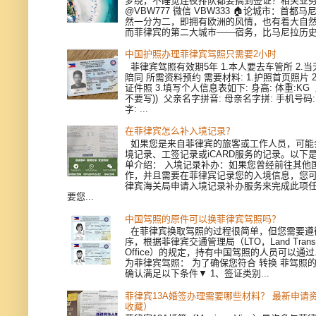
梦绕，不睡觉连夜排队都要搞到签证？相关业
@VBW777 微信 VBW333 🏠论城市：首都
然一分为二，即拥有欧洲的风情，也有着大自
而菲律宾的第二大城市——宿务，比马尼拉历史更
中国护照办理菲律宾驾照只需要2小时
菲律宾驾照有效期5年 1.本人要去车管所 2.当天
陪同 所需资料预约 需要材料: 1.护照首页照片 
证件照 3.填写个人信息表如下: 身高: 体重:KG
不要写)) 父亲名字拼音: 母亲名字拼: 手机号码
字: ...
在菲律宾怎么补入境记录？
如果您是来自菲律宾的旅客或工作人员，可能
境记录、工签记录或iCARD服务的记录。以下
单介绍： 入境记录补办：如果您曾经前往其他
作，并且需要在菲律宾记录您的入境信息，您
律宾海关局申请入境记录补办服务来完成此项
要您...
中国驾照的原件可以换菲律宾驾照吗？
在菲律宾换取驾照的过程很简单，但您需要遵
序，根据菲律宾交通管理局（LTO，Land Transpor
Office）的规定，持有中国驾照的人员可以通
为菲律宾驾照： 为了确保您符合 转换 菲驾照
确认满足以下条件▼ 1、签证类别...
菲律宾13A婚签办理需要哪些材料？ 最新申请
收藏）