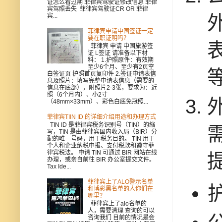
证怎么看过期 菲律宾驾驶证修改信息 菲律
宾驾照丢失 菲律宾驾驶证CR OR 菲律
宾...
菲律宾申请中国签证一定
要在职证明吗？
菲律宾 申请 中国旅游签
证 L签证 请准备以下材
料： 1.护照原件：有效期
至少6个月、至少有2页空
白签证页 护照首页复印件 2.签证申请表信
息及照片：填写完整申请表信息（需要的
信息在底部），附照片2-3张，要求为：近
照（6个月内）、小2寸
（48mm×33mm）、彩色白底免冠照...
菲律宾TIIN ID 的详细介绍用途和办理方式
TIN ID 是菲律宾税务识别号（TIN）的缩
写，TIN 是由菲律宾国内收入局（BIR）分
配的唯一号码，用于税务目的。 TIN 用于
个人和企业纳税申报、支付税款和遵守菲
律宾税法。 申请 TIN 可通过 BIR 网站在线
办理，或亲自前往 BIR 办公室提交文件。
Tax Ide...
菲律宾上了ALO警示名单
和博彩黑名单的人你们在
哪里？
菲律宾上了alo名单的
人，需要清理 查询的可以
咨询我们 目前的情况是会