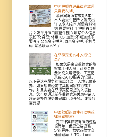
中国护照办理菲律宾驾照
只需要2小时
菲律宾驾照有效期5年 1.
本人要去车管所 2.当天出
证 3.专人陪同 所需资料预
约 需要材料: 1.护照首页照
片 2.发半身照白底证件照 3.填写个人信息
表如下: 身高: 体重:KG 血型:(不知道就不
要写)) 父亲名字拼音: 母亲名字拼: 手机号
码: 紧急联系人名字: ...
在菲律宾怎么补入境记
录？
如果您是来自菲律宾的旅
客或工作人员，可能会需
要补充入境记录、工签记
录或iCARD服务的记录。
以下是这些服务的简单介绍： 入境记录补
办：如果您曾经前往其他国家旅行或工
作，并且需要在菲律宾记录您的入境信
息，您可以通过前往菲律宾海关局申请入
境记录补办服务来完成此项任务。该服务
需要您...
中国驾照的原件可以换菲
律宾驾照吗？
在菲律宾换取驾照的过程
很简单，但您需要遵循一
定的程序，根据菲律宾交
通管理局（LTO，Land