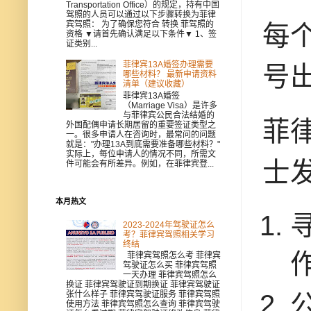
Transportation Office）的规定，持有中国
驾照的人员可以通过以下步骤转换为菲律
宾驾照： 为了确保您符合 转换 菲驾照的
每
资格 ▼请首先确认满足以下条件▼ 1、签
证类别...
菲律宾13A婚签办理需要
号出
哪些材料？ 最新申请资料
清单（建议收藏）
菲律宾13A婚签
（Marriage Visa）是许多
与菲律宾公民合法结婚的
菲
外国配偶申请长期居留的重要签证类型之
一。很多申请人在咨询时，最常问的问题
就是："办理13A到底需要准备哪些材料？"
实际上，每位申请人的情况不同，所需文
士
件可能会有所差异。例如，在菲律宾登...
本月热文
2023-2024年驾驶证怎么
考？菲律宾驾照相关学习
终结
菲律宾驾照怎么考 菲律宾
驾驶证怎么买 菲律宾驾照
一天办理 菲律宾驾照怎么
换证 菲律宾驾驶证到期换证 菲律宾驾驶证
张什么样子 菲律宾驾驶证服务 菲律宾驾照
使用方法 菲律宾驾照怎么查询 菲律宾驾驶