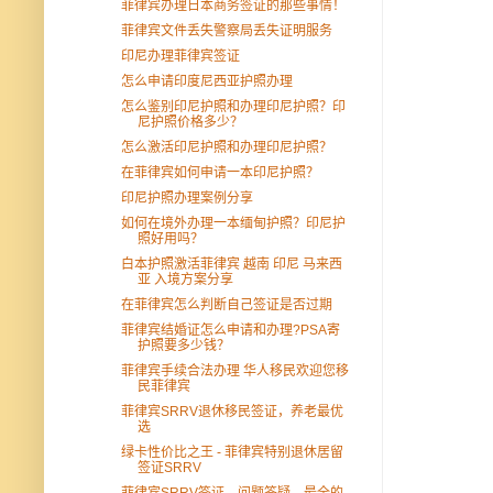
菲律宾办理日本商务签证的那些事情！
菲律宾文件丢失警察局丢失证明服务
印尼办理菲律宾签证
怎么申请印度尼西亚护照办理
怎么鉴别印尼护照和办理印尼护照？印
尼护照价格多少？
怎么激活印尼护照和办理印尼护照？
在菲律宾如何申请一本印尼护照？
印尼护照办理案例分享
如何在境外办理一本缅甸护照？印尼护
照好用吗？
白本护照激活菲律宾 越南 印尼 马来西
亚 入境方案分享
在菲律宾怎么判断自己签证是否过期
菲律宾结婚证怎么申请和办理?PSA寄
护照要多少钱？
菲律宾手续合法办理 华人移民欢迎您移
民菲律宾
菲律宾SRRV退休移民签证，养老最优
选
绿卡性价比之王 - 菲律宾特别退休居留
签证SRRV
菲律宾SRRV签证，问题答疑，最全的