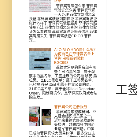
终结
菲律宾驾照怎么考 菲律宾
驾驶证怎么买 菲律宾驾照
一天办理 菲律宾驾照怎么
换证 菲律宾驾驶证到期换证 菲律宾驾驶证
张什么样子 菲律宾驾驶证服务 菲律宾驾照
使用方法 菲律宾驾照怎么查询 菲律宾驾驶
证怎么看过期 菲律宾驾驶证修改信息 菲律
宾驾照丢失 菲律宾驾驶证CR OR 菲律
宾...
ALO BLO HDO是什么鬼？
为何自己在菲律宾名单上
咨询 电报或者微信
BGC998
菲律宾常见的黑名单有哪
些 1.ALO黑名单：属于观
察中的黑名单，工签挂靠的公司被 移民 局
拉黑。 2.BLO黑名单：属于工签黑名单，
已经被 移民 局证实属于挂靠公司的员。
工
3.HDO黑名单：属于全称Hold Departure
Order，限制离境令，是菲律宾政府或者法
院洗发...
菲律宾公司注册服务
菲律宾是东盟成员国、亚
太经合组织成员国之一，
近年来菲律宾经济发展势
头猛进，越来越多中国企
业进军菲律宾市场。中国
已成为菲律宾较大贸易伙伴，很多企业选