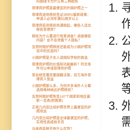
阿图绿卡为什么有三种颜色
菲律宾护照是最便宜的外国护照之一
菲律宾退休移民签证SRRV最新政策：
申请人必须年满50周岁以上
菲律宾投资移民热潮掀起，哪些人适合
移民菲律宾？
移民为什么要进行背景调查？调查哪些
内容？会不会泄露个人隐私？
瓦努阿图护照移民还能成为小国护照项
目中的优选吗？
小国护照是子女入读国际学校的首选
菲侓宾护照的价值和功能解析？符合条
件可以申请菲侓宾护照
菲总统签署双重国籍法案，百万海外菲
律宾人受益
小国护照那么多，为何许多海外人士都
选择格林纳达护照移民？
瓦努阿图护照免签147个国家和地区最
新一览表(附图表)
正规几内亚比绍护照世界上最便宜的护
照项目
几内亚比绍护照是全球最便宜的护照，
实用性高成抢手货
马来西亚税号有什么优势？