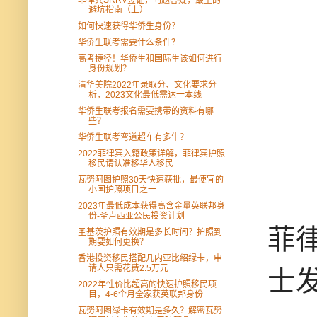
避坑指南（上）
如何快速获得华侨生身份？
华侨生联考需要什么条件？
高考捷径！华侨生和国际生该如何进行
身份规划？
清华美院2022年录取分、文化要求分
析，2023文化最低需达一本线
华侨生联考报名需要携带的资料有哪
些？
华侨生联考弯道超车有多牛？
2022菲律宾入籍政策详解，菲律宾护照
移民请认准移华人移民
瓦努阿图护照30天快速获批，最便宜的
小国护照项目之一
2023年最低成本获得高含金量英联邦身
份-圣卢西亚公民投资计划
菲
圣基茨护照有效期是多长时间？护照到
期要如何更换？
香港投资移民搭配几内亚比绍绿卡，申
请人只需花费2.5万元
士
2022年性价比超高的快速护照移民项
目，4-6个月全家获英联邦身份
瓦努阿图绿卡有效期是多久？解密瓦努