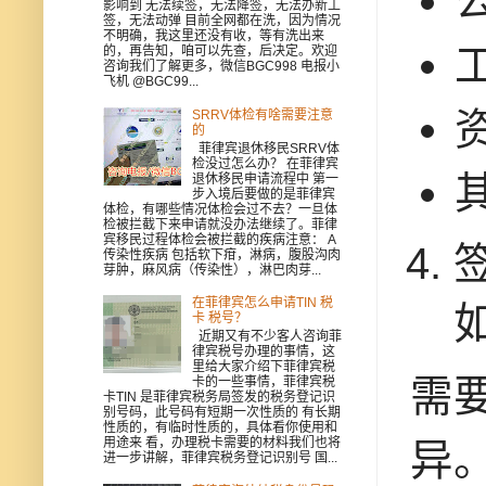
影响到 无法续签，无法降签，无法办新工
签，无法动弹 目前全网都在洗，因为情况
不明确，我这里还没有收，等有洗出来
的，再告知，咱可以先查，后决定。欢迎
咨询我们了解更多，微信BGC998 电报小
飞机 @BGC99...
SRRV体检有啥需要注意
的
菲律宾退休移民SRRV体
检没过怎么办？ 在菲律宾
退休移民申请流程中 第一
步入境后要做的是菲律宾
体检，有哪些情况体检会过不去？一旦体
检被拦截下来申请就没办法继续了。菲律
宾移民过程体检会被拦截的疾病注意： A
传染性疾病 包括软下疳，淋病，腹股沟肉
芽肿，麻风病（传染性），淋巴肉芽...
在菲律宾怎么申请TIN 税
卡 税号？
近期又有不少客人咨询菲
律宾税号办理的事情，这
里给大家介绍下菲律宾税
需
卡的一些事情，菲律宾税
卡TIN 是菲律宾税务局签发的税务登记识
别号码，此号码有短期一次性质的 有长期
性质的，有临时性质的，具体看你使用和
用途来 看，办理税卡需要的材料我们也将
异
进一步讲解，菲律宾税务登记识别号 国...