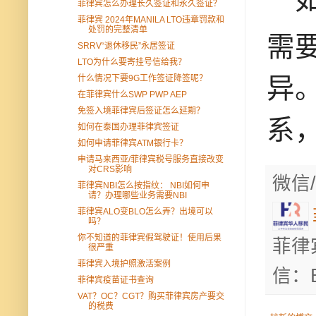
菲律宾怎么办理长久签证和永久签证？
菲律宾 2024年MANILA LTO违章罚款和
处罚的完整清单
需
SRRV“退休移民”永居签证
LTO为什么要寄挂号信给我？
异
什么情况下要9G工作签证降签呢？
在菲律宾什么SWP PWP AEP
免签入境菲律宾后签证怎么延期？
系
如何在泰国办理菲律宾签证
如何申请菲律宾ATM银行卡？
申请马来西亚/菲律宾税号服务直接改变
对CRS影响
微信/
菲律宾NBI怎么按指纹： NBI如何申
请？办理哪些业务需要NBI
菲律宾ALO变BLO怎么弄？出境可以
吗？
你不知道的菲律宾假驾驶证！使用后果
菲律
很严重
菲律宾入境护照激活案例
信：B
菲律宾疫苗证书查询
VAT？OC？CGT？购买菲律宾房产要交
的税费