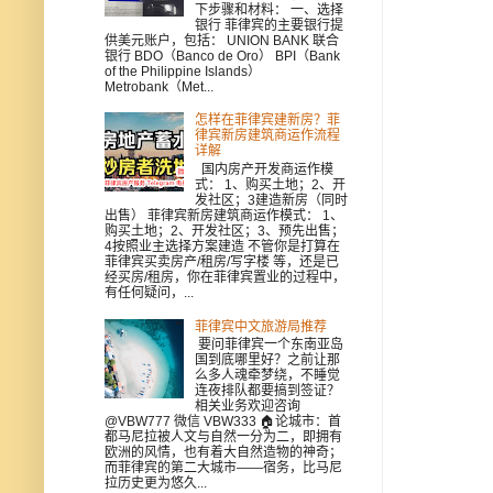
下步骤和材料： 一、选择
银行 菲律宾的主要银行提
供美元账户，包括： UNION BANK 联合
银行 BDO（Banco de Oro） BPI（Bank
of the Philippine Islands）
Metrobank（Met...
怎样在菲律宾建新房？菲
律宾新房建筑商运作流程
详解
国内房产开发商运作模
式： 1、购买土地；2、开
发社区；3建造新房（同时
出售） 菲律宾新房建筑商运作模式： 1、
购买土地；2、开发社区；3、预先出售；
4按照业主选择方案建造 不管你是打算在
菲律宾买卖房产/租房/写字楼 等，还是已
经买房/租房，你在菲律宾置业的过程中，
有任何疑问，...
菲律宾中文旅游局推荐
要问菲律宾一个东南亚岛
国到底哪里好？之前让那
么多人魂牵梦绕，不睡觉
连夜排队都要搞到签证？
相关业务欢迎咨询
@VBW777 微信 VBW333 🏠论城市：首
都马尼拉被人文与自然一分为二，即拥有
欧洲的风情，也有着大自然造物的神奇；
而菲律宾的第二大城市——宿务，比马尼
拉历史更为悠久...