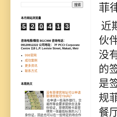
菲
本月网站浏览量
近
5
2
0
4
1
3
伙
咨询电报/微信 BGC998 咨询电话：
09120912222 公司地址： 7F PCCI Corporate
Centre 118 L.P. Leviste Street, Makati, Metr
没
998官网
成功案例
的
更多资讯
联系方式
是
本周热文
没有菲律宾地址可以申请
规
菲律宾税号TIN吗？
在申请一些海外银行，交
易所等会要求提供合法身
份验证，菲律宾税卡是菲
餐
律宾一张最低标准的入门
身份证，因此也可以在一些特定的场合作