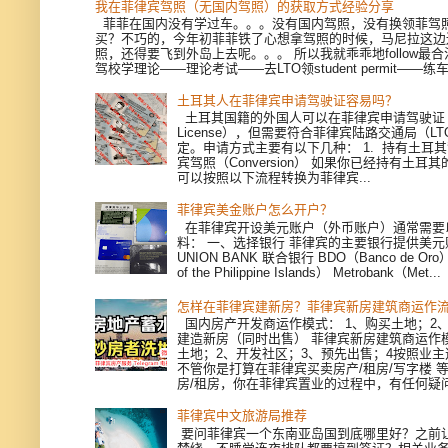
我在菲律宾驾照（无国内驾照）的获取方式经验分享
菲菲在国内没有学过车。。。没有国内驾照，没有换领菲驾
买？不巧的，今年初菲菲铁了心想拿驾照的时候，马尼拉这边
照，还得要飞到外岛上去呢。。。 所以我就乖乖地follow最
驾校学理论——理论考试——去LTO领student permit——练车—
土耳其人在菲律宾申请驾驶证容易吗？
土耳其国籍的外国人可以在菲律宾申请驾驶证（Dri
License），但需要符合菲律宾陆路交通局（L
定。申请方式主要有以下几种： 1. 持有土耳
宾驾照（Conversion） 如果你已经持有土耳
可以按照以下流程转换为菲律宾...
菲律宾美金账户怎么开户？
在菲律宾开设美元账户（外币账户）通常需要
料： 一、选择银行 菲律宾的主要银行提供美
UNION BANK 联合银行 BDO（Banco de Oro）
of the Philippine Islands） Metrobank（Met...
怎样在菲律宾建新房？菲律宾新房建筑商运作
国内房产开发商运作模式： 1、购买土地；2、
建造新房（同时出售） 菲律宾新房建筑商运作模
土地；2、开发社区；3、预先出售；4按照业
不管你是打算在菲律宾买卖房产/租房/写字楼 
房/租房，你在菲律宾置业的过程中，有任何疑问，
菲律宾中文旅游局推荐
要问菲律宾一个东南亚岛国到底哪里好？之前