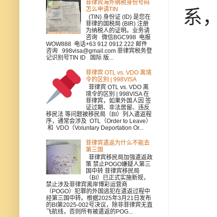
菲律宾海外纳税身份号码
怎么申请TIN
系
(TIN) 身份证 (ID) 是您在
菲律的国税局 (BIR) 注册
为纳税人的证明。业务请
咨询 微信BGC998 电报
WOW888 电话+63 912 0912 222 邮件
咨询 998visa@gmail.com 菲律宾税务登
记识别号TIN ID 国际 版...
菲律宾 OTL vs. VDO 离境
令的区别 | 998VISA
菲律宾 OTL vs. VDO 离
境令的区别 | 998VISA 在
菲律宾，如果外国人因 签
证过期、非法居留、违反
移民法 等问题被移民局（BI）列入遣返程
序，通常会涉及 OTL（Order to Leave）
和 VDO（Voluntary Deportation Or...
菲律宾遣返为什么不能去
第三国
菲律宾移民局加强遣返政
策 禁止POGO嫌疑人第三
国中转 菲律宾移民局
（BI）已正式实施新规，
禁止涉及菲律宾离岸博彩运营商
（POGO）犯罪的外国逃犯在遣返过程中
经第三国中转。根据2025年3月21日发布
的BI第2025-002号决议，除非菲律宾无直
飞航线，否则所有被遣返的POG...