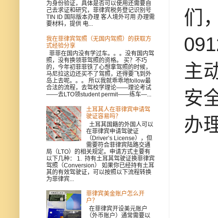
为身份验证，具体是否可以使用还需要自
们，
己去求证和研究，菲律宾税务登记识别号
TIN ID 国际版本办理 客人境外可用 办理需
要材料，提供 电...
09
我在菲律宾驾照（无国内驾照）的获取方
式经验分享
菲菲在国内没有学过车。。。没有国内驾
照，没有换领菲驾照的资格。 买？不巧
主
的，今年初菲菲铁了心想拿驾照的时候，
马尼拉这边还买不了驾照，还得要飞到外
岛上去呢。。。 所以我就乖乖地follow最
合法的流程，去驾校学理论——理论考试
安
——去LTO领student permit——练车—...
土耳其人在菲律宾申请驾
驶证容易吗？
办
土耳其国籍的外国人可以
在菲律宾申请驾驶证
（Driver’s License），但
需要符合菲律宾陆路交通
局（LTO）的相关规定。申请方式主要有
以下几种： 1. 持有土耳其驾驶证换菲律宾
驾照（Conversion） 如果你已经持有土耳
其的有效驾驶证，可以按照以下流程转换
为菲律宾...
菲律宾美金账户怎么开
户？
在菲律宾开设美元账户
（外币账户）通常需要以