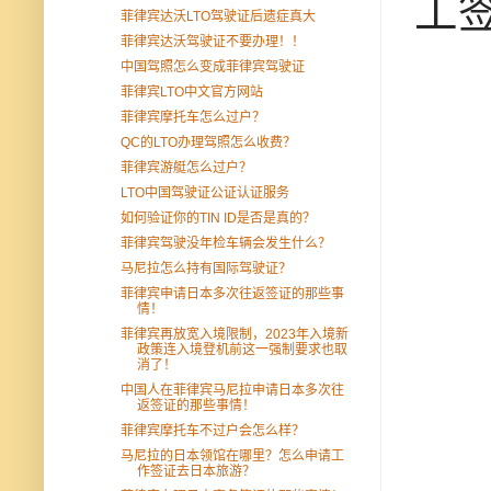
工
菲律宾达沃LTO驾驶证后遗症真大
菲律宾达沃驾驶证不要办理！！
中国驾照怎么变成菲律宾驾驶证
菲律宾LTO中文官方网站
菲律宾摩托车怎么过户？
QC的LTO办理驾照怎么收费？
菲律宾游艇怎么过户？
LTO中国驾驶证公证认证服务
如何验证你的TIN ID是否是真的？
菲律宾驾驶没年检车辆会发生什么？
马尼拉怎么持有国际驾驶证？
菲律宾申请日本多次往返签证的那些事
情！
菲律宾再放宽入境限制，2023年入境新
政策连入境登机前这一强制要求也取
消了！
中国人在菲律宾马尼拉申请日本多次往
返签证的那些事情！
菲律宾摩托车不过户会怎么样？
马尼拉的日本领馆在哪里？怎么申请工
作签证去日本旅游？