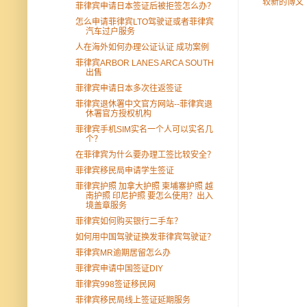
较新的博文
菲律宾申请日本签证后被拒签怎么办？
怎么申请菲律宾LTO驾驶证或者菲律宾
汽车过户服务
人在海外如何办理公证认证 成功案例
菲律宾ARBOR LANES ARCA SOUTH
出售
菲律宾申请日本多次往返签证
菲律宾退休署中文官方网站--菲律宾退
休署官方授权机构
菲律宾手机SIM实名一个人可以实名几
个？
在菲律宾为什么要办理工签比较安全？
菲律宾移民局申请学生签证
菲律宾护照 加拿大护照 柬埔寨护照 越
南护照 印尼护照 要怎么使用？出入
境盖章服务
菲律宾如何购买银行二手车？
如何用中国驾驶证换发菲律宾驾驶证？
菲律宾MR逾期居留怎么办
菲律宾申请中国签证DIY
菲律宾998签证移民网
菲律宾移民局线上签证延期服务