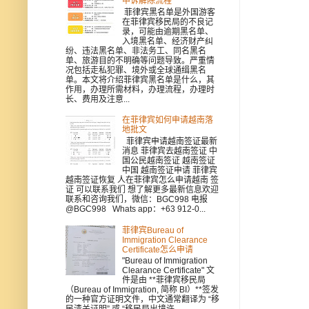
申诉解除流程
菲律宾黑名单是外国游客
在菲律宾移民局的不良记
录，可能由逾期黑名单、
入境黑名单、经济财产纠
纷、违法黑名单、非法务工、同名黑名
单、旅游目的不明确等问题导致。严重情
况包括走私犯罪、境外或全球通缉黑名
单。本文将介绍菲律宾黑名单是什么，其
作用，办理所需材料，办理流程，办理时
长、费用及注意...
在菲律宾如何申请越南落
地批文
菲律宾申请越南签证最新
消息 菲律宾去越南签证 中
国公民越南签证 越南签证
中国 越南签证申请 菲律宾
越南签证恢复 人在菲律宾怎么申请越南 签
证 可以联系我们 想了解更多最新信息欢迎
联系和咨询我们，微信：BGC998 电报
@BGC998 Whats app：+63 912-0...
菲律宾Bureau of
Immigration Clearance
Certificate怎么申请
"Bureau of Immigration
Clearance Certificate" 文
件是由 **菲律宾移民局
（Bureau of Immigration, 简称 BI）**签发
的一种官方证明文件，中文通常翻译为 “移
民清关证明” 或 “移民局出境许...