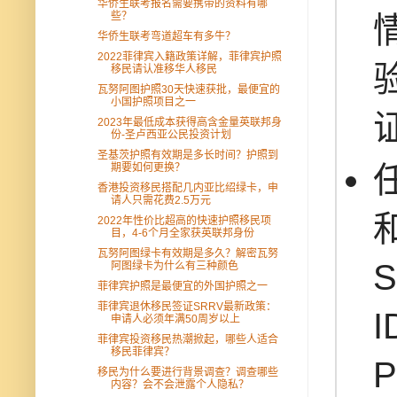
华侨生联考报名需要携带的资料有哪
些？
华侨生联考弯道超车有多牛？
2022菲律宾入籍政策详解，菲律宾护照
移民请认准移华人移民
瓦努阿图护照30天快速获批，最便宜的
小国护照项目之一
2023年最低成本获得高含金量英联邦身
份-圣卢西亚公民投资计划
圣基茨护照有效期是多长时间？护照到
期要如何更换？
香港投资移民搭配几内亚比绍绿卡，申
请人只需花费2.5万元
2022年性价比超高的快速护照移民项
目，4-6个月全家获英联邦身份
瓦努阿图绿卡有效期是多久？解密瓦努
S
阿图绿卡为什么有三种颜色
菲律宾护照是最便宜的外国护照之一
菲律宾退休移民签证SRRV最新政策：
申请人必须年满50周岁以上
菲律宾投资移民热潮掀起，哪些人适合
移民菲律宾？
移民为什么要进行背景调查？调查哪些
内容？会不会泄露个人隐私？