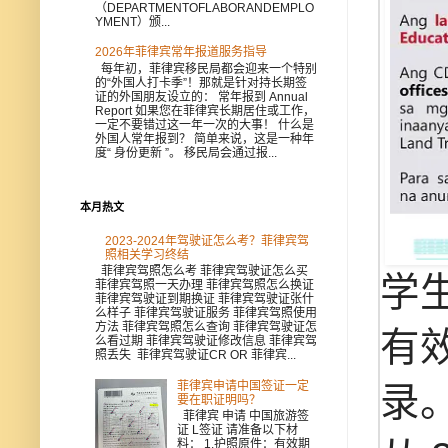
（DEPARTMENTOFLABORANDEMPLO
YMENT）颁...
2026年菲律宾常年报道服务指导
每年初，菲律宾移民局都会迎来一个特别
的“外国人打卡季”！那就是针对持长期签
证的外国朋友设立的： 常年报到 Annual
Report 如果您在菲律宾长期居住或工作，
一定不要错过这一年一次的大事！ 什么是
外国人常年报到？ 简单来说，这是一种年
度“ 身份更新 ”。 移民局会通过报...
本月热文
2023-2024年驾驶证怎么考？菲律宾驾
照相关学习终结
菲律宾驾照怎么考 菲律宾驾驶证怎么买
学
菲律宾驾照一天办理 菲律宾驾照怎么换证
菲律宾驾驶证到期换证 菲律宾驾驶证张什
么样子 菲律宾驾驶证服务 菲律宾驾照使用
方法 菲律宾驾照怎么查询 菲律宾驾驶证怎
有
么看过期 菲律宾驾驶证修改信息 菲律宾驾
照丢失 菲律宾驾驶证CR OR 菲律宾...
菲律宾申请中国签证一定
录
要在职证明吗？
菲律宾 申请 中国旅游签
证 L签证 请准备以下材
料： 1.护照原件：有效期