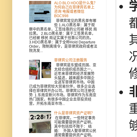
ALO BLO HDO是什么鬼？
为何自己在菲律宾名单上
咨询 电报或者微信
BGC998
菲律宾常见的黑名单有哪
些 1.ALO黑名单：属于观
察中的黑名单，工签挂靠的公司被 移民 局
拉黑。 2.BLO黑名单：属于工签黑名单，
已经被 移民 局证实属于挂靠公司的员。
3.HDO黑名单：属于全称Hold Departure
Order，限制离境令，是菲律宾政府或者法
院洗发...
菲律宾公司注册服务
菲律宾是东盟成员国、亚
太经合组织成员国之一，
近年来菲律宾经济发展势
头猛进，越来越多中国企
业进军菲律宾市场。中国
已成为菲律宾较大贸易伙伴，很多企业选
择在菲律宾开办公司。菲律宾公司注册优
势 1.东南亚新兴市场。菲律宾作为东南亚
热门国家，有很多中国企业去菲投资经
营，开拓东南亚市场...
什么是菲律宾资产证明？
在菲律宾，一些特定事务
可能需要提供资产证明，
其中包括但不限于： 结
婚： 外国人娶菲律宾公民
通常需要提供资产证明。