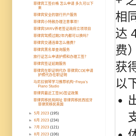
菲律宾工签价格 怎么申请 多久可以下
来
相
菲律宾安全的银行开户服务
菲律宾小特赦办理注意事项！
菲律宾SRRV养老签证政府立项项目
达 
菲律宾驾照过期2年内都可以换吗？
菲律宾交通违章怎么缴费？
费
菲律宾黑名单查询服务
旅行证怎么申请护照和办理工签？
获
菲律宾签证延期服务
菲律宾在职证明代办 菲律宾COE申请
护照代办在职证明
以
马尼拉钢琴学习推荐机构~Freya’s
Piano Studio
菲律宾最近工签9G签证政策
菲律宾移民局网址 菲律宾移民西班牙
菲律宾移民英国
►
5月 2023
(195)
►
6月 2023
(234)
►
7月 2023
(121)
►
8月 2023
(106)