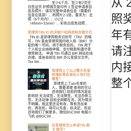
从 
至少6个月、至少有2页空
白签证页 护照首页复印件 2.签证申请表信
息及照片：填写完整申请表信息（需要的
照
信息在底部），附照片2-3张，要求为：近
照（6个月内）、小2寸
（48mm×33mm）、彩色白底免冠照...
年
菲律宾TIIN ID 的详细介绍用途和办理方式
TIN ID 是菲律宾税务识别号（TIN）的缩
写，TIN 是由菲律宾国内收入局（BIR）分
配的唯一号码，用于税务目的。 TIN 用于
请
个人和企业纳税申报、支付税款和遵守菲
律宾税法。 申请 TIN 可通过 BIR 网站在线
办理，或亲自前往 BIR 办公室提交文件。
Tax Ide...
内
菲律宾上了ALO警示名单
和博彩黑名单的人你们在
整
哪里？
菲律宾上了alo名单的
人，需要清理 查询的可以
咨询我们 目前的情况是会
影响到 无法续签，无法降签，无法办新工
签，无法动弹 目前全网都在洗，因为情况
不明确，我这里还没有收，等有洗出来
的，再告知，咱可以先查，后决定。欢迎
咨询我们了解更多，微信BGC998 电报小
飞机 @BGC99...
在菲律宾怎么申请TIN 税
卡 税号？