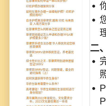
在菲律宾如何申请一本印尼护照？
印尼护照办理案例分享
如何在境外办理一本缅甸护照？印尼护
照好用吗？
白本护照激活菲律宾 越南 印尼 马来西
亚 入境方案分享
在菲律宾怎么判断自己签证是否过期
菲律宾结婚证怎么申请和办理?PSA寄
护照要多少钱？
菲律宾手续合法办理 华人移民欢迎您移
二
民菲律宾
菲律宾SRRV退休移民签证，养老最优
选
绿卡性价比之王 - 菲律宾特别退休居留
签证SRRV
菲律宾SRRV签证，问题答疑，最全的
避坑指南（上）
如何快速获得华侨生身份？
华侨生联考需要什么条件？
高考捷径！华侨生和国际生该如何进行
身份规划？
清华美院2022年录取分、文化要求分
析，2023文化最低需达一本线