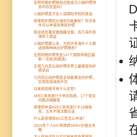
瓦努阿图护照移民还能成为小国护照项
目中的优选吗？
小国护照是子女入读国际学校的首选
菲侓宾护照的价值和功能解析？符合条
件可以申请菲侓宾护照
菲总统签署双重国籍法案，百万海外菲
律宾人受益
小国护照那么多，为何许多海外人士都
选择格林纳达护照移民？
瓦努阿图护照免签147个国家和地区最
新一览表(附图表)
正规几内亚比绍护照世界上最便宜的护
照项目
几内亚比绍护照是全球最便宜的护照，
实用性高成抢手货
马来西亚税号有什么优势？
APEC商务旅行卡申办指南，17个常见
问题详细解答
菲律宾申请APEC商务旅行卡16国免
签，五年不限次数往返
什么是菲律宾9G工签怎么申请？
2024年个人DIY菲律宾SRRV办理全攻
略
怎么样申请在马尼拉移民局查黑服务