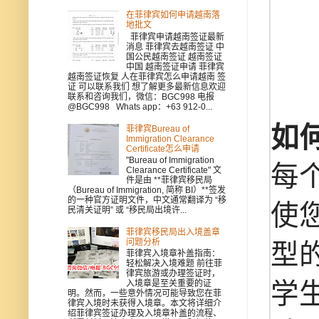
在菲律宾如何申请越南落
地批文
菲律宾申请越南签证最新
消息 菲律宾去越南签证 中
国公民越南签证 越南签证
中国 越南签证申请 菲律宾
越南签证恢复 人在菲律宾怎么申请越南 签
证 可以联系我们 想了解更多最新信息欢迎
联系和咨询我们，微信：BGC998 电报
@BGC998 Whats app：+63 912-0...
如
菲律宾Bureau of
Immigration Clearance
Certificate怎么申请
"Bureau of Immigration
每
Clearance Certificate" 文
件是由 **菲律宾移民局
（Bureau of Immigration, 简称 BI）**签发
的一种官方证明文件，中文通常翻译为 “移
使
民清关证明” 或 “移民局出境许...
菲律宾移民局出入境盖章
问题分析
型
菲律宾入境章补盖指南：
轻松解决入境难题 前往菲
律宾旅游或办理签证时，
学
入境章是至关重要的证
明。然而，一些意外情况可能导致您在菲
律宾入境时未获得入境章。本文将详细介
绍菲律宾签证办理及入境章补盖的流程、