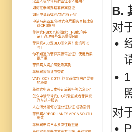
免签入境菲律宾后签证怎么延期？
B.
如何在泰国办理菲律宾签证
如何申请菲律宾ATM银行卡？
申请马来西亚/菲律宾税号服务直接改变
对于
对CRS影响
菲律宾NBI怎么按指纹： NBI如何申
请？办理哪些业务需要NBI
菲律宾ALO变BLO怎么弄？出境可以
吗？
你不知道的菲律宾假驾驶证！使用后果
很严重
菲律宾入境护照激活案例
菲律宾疫苗证书查询
VAT？OC？CGT？购买菲律宾房产要交
的税费
菲律宾申请日本签证后被拒签怎么办？
怎么申请菲律宾LTO驾驶证或者菲律宾
汽车过户服务
人在海外如何办理公证认证 成功案例
对
菲律宾ARBOR LANES ARCA SOUTH
出售
菲律宾申请日本多次往返签证
菲律宾退休署中文官方网站--菲律宾退