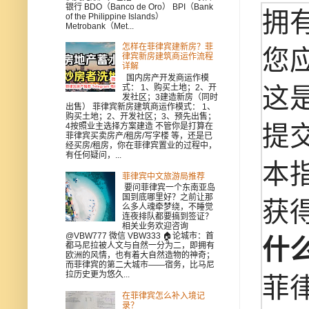
银行 BDO（Banco de Oro） BPI（Bank
拥
of the Philippine Islands）
Metrobank（Met...
怎样在菲律宾建新房？菲
您
律宾新房建筑商运作流程
详解
国内房产开发商运作模
式： 1、购买土地；2、开
这
发社区；3建造新房（同时
出售） 菲律宾新房建筑商运作模式： 1、
购买土地；2、开发社区；3、预先出售；
提
4按照业主选择方案建造 不管你是打算在
菲律宾买卖房产/租房/写字楼 等，还是已
经买房/租房，你在菲律宾置业的过程中，
有任何疑问，...
本
菲律宾中文旅游局推荐
要问菲律宾一个东南亚岛
国到底哪里好？之前让那
获
么多人魂牵梦绕，不睡觉
连夜排队都要搞到签证？
相关业务欢迎咨询
@VBW777 微信 VBW333 🏠论城市：首
什
都马尼拉被人文与自然一分为二，即拥有
欧洲的风情，也有着大自然造物的神奇；
而菲律宾的第二大城市——宿务，比马尼
拉历史更为悠久...
菲
在菲律宾怎么补入境记
录？