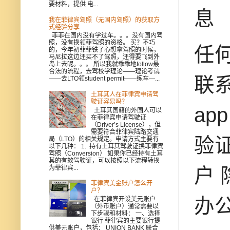
要材料，提供 电...
息
我在菲律宾驾照（无国内驾照）的获取方
式经验分享
菲菲在国内没有学过车。。。没有国内驾
照，没有换领菲驾照的资格。 买？不巧
任
的，今年初菲菲铁了心想拿驾照的时候，
马尼拉这边还买不了驾照，还得要飞到外
岛上去呢。。。 所以我就乖乖地follow最
合法的流程，去驾校学理论——理论考试
联系
——去LTO领student permit——练车—...
土耳其人在菲律宾申请驾
驶证容易吗？
ap
土耳其国籍的外国人可以
在菲律宾申请驾驶证
（Driver’s License），但
需要符合菲律宾陆路交通
验
局（LTO）的相关规定。申请方式主要有
以下几种： 1. 持有土耳其驾驶证换菲律宾
驾照（Conversion） 如果你已经持有土耳
其的有效驾驶证，可以按照以下流程转换
为菲律宾...
户
菲律宾美金账户怎么开
户？
办
在菲律宾开设美元账户
（外币账户）通常需要以
下步骤和材料： 一、选择
银行 菲律宾的主要银行提
供美元账户，包括： UNION BANK 联合