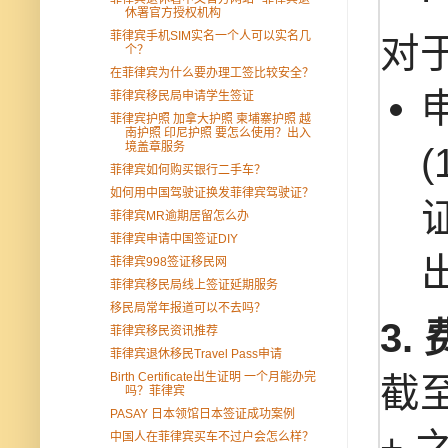
休署官方授权机构
菲律宾手机SIM实名一个人可以实名几
对
个？
在菲律宾为什么要办理工签比较安全？
菲律宾移民局申请学生签证
菲律宾护照 加拿大护照 柬埔寨护照 越
南护照 印尼护照 要怎么使用？出入
境盖章服务
菲律宾如何购买银行二手车？
如何用中国驾驶证换发菲律宾驾驶证？
菲律宾MR逾期居留怎么办
菲律宾申请中国签证DIY
菲律宾998签证移民网
菲律宾移民局线上签证延期服务
移民局常年报道可以不去吗？
3
菲律宾移民资讯推荐
菲律宾退休移民Travel Pass申请
Birth Certificate出生证明 一个月能办完
截至
吗？菲律宾
PASAY 日本领馆日本签证成功案例
+
中国人在菲律宾买车不过户会怎么样？