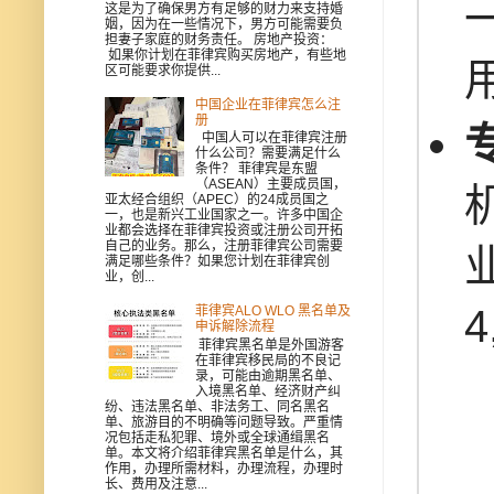
这是为了确保男方有足够的财力来支持婚
姻，因为在一些情况下，男方可能需要负
担妻子家庭的财务责任。 房地产投资：
如果你计划在菲律宾购买房地产，有些地
区可能要求你提供...
中国企业在菲律宾怎么注
册
中国人可以在菲律宾注册
什么公司？需要满足什么
条件？ 菲律宾是东盟
（ASEAN）主要成员国，
亚太经合组织（APEC）的24成员国之
一，也是新兴工业国家之一。许多中国企
业都会选择在菲律宾投资或注册公司开拓
自己的业务。那么，注册菲律宾公司需要
满足哪些条件？如果您计划在菲律宾创
业，创...
菲律宾ALO WLO 黑名单及
申诉解除流程
菲律宾黑名单是外国游客
在菲律宾移民局的不良记
录，可能由逾期黑名单、
入境黑名单、经济财产纠
纷、违法黑名单、非法务工、同名黑名
单、旅游目的不明确等问题导致。严重情
况包括走私犯罪、境外或全球通缉黑名
单。本文将介绍菲律宾黑名单是什么，其
作用，办理所需材料，办理流程，办理时
长、费用及注意...