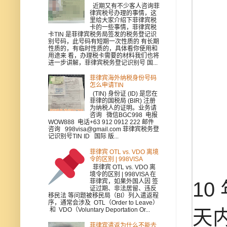
近期又有不少客人咨询菲
律宾税号办理的事情，这
里给大家介绍下菲律宾税
卡的一些事情，菲律宾税
卡TIN 是菲律宾税务局签发的税务登记识
别号码，此号码有短期一次性质的 有长期
性质的，有临时性质的，具体看你使用和
用途来 看，办理税卡需要的材料我们也将
进一步讲解，菲律宾税务登记识别号 国...
菲律宾海外纳税身份号码
怎么申请TIN
(TIN) 身份证 (ID) 是您在
菲律的国税局 (BIR) 注册
为纳税人的证明。业务请
咨询 微信BGC998 电报
WOW888 电话+63 912 0912 222 邮件
咨询 998visa@gmail.com 菲律宾税务登
记识别号TIN ID 国际 版...
菲律宾 OTL vs. VDO 离境
令的区别 | 998VISA
菲律宾 OTL vs. VDO 离
境令的区别 | 998VISA 在
菲律宾，如果外国人因 签
10
证过期、非法居留、违反
移民法 等问题被移民局（BI）列入遣返程
序，通常会涉及 OTL（Order to Leave）
和 VDO（Voluntary Deportation Or...
天内
菲律宾遣返为什么不能去