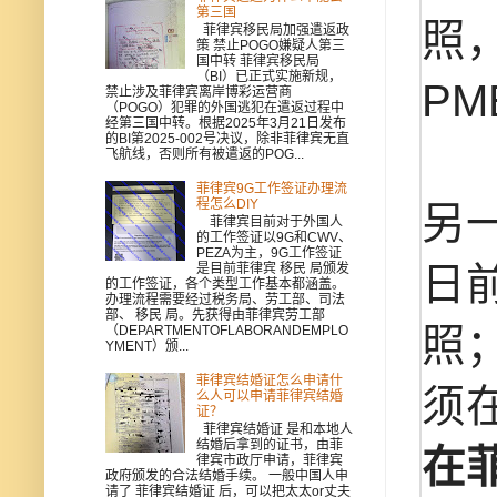
第三国
照，
菲律宾移民局加强遣返政
策 禁止POGO嫌疑人第三
国中转 菲律宾移民局
（BI）已正式实施新规，
P
禁止涉及菲律宾离岸博彩运营商
（POGO）犯罪的外国逃犯在遣返过程中
经第三国中转。根据2025年3月21日发布
的BI第2025-002号决议，除非菲律宾无直
飞航线，否则所有被遣返的POG...
菲律宾9G工作签证办理流
程怎么DIY
另
菲律宾目前对于外国人
的工作签证以9G和CWV、
PEZA为主，9G工作签证
日前
是目前菲律宾 移民 局颁发
的工作签证，各个类型工作基本都涵盖。
办理流程需要经过税务局、劳工部、司法
部、 移民 局。先获得由菲律宾劳工部
照；
（DEPARTMENTOFLABORANDEMPLO
YMENT）颁...
菲律宾结婚证怎么申请什
须
么人可以申请菲律宾结婚
证？
菲律宾结婚证 是和本地人
结婚后拿到的证书，由菲
在
律宾市政厅申请，菲律宾
政府颁发的合法结婚手续。 一般中国人申
请了 菲律宾结婚证 后，可以把太太or丈夫