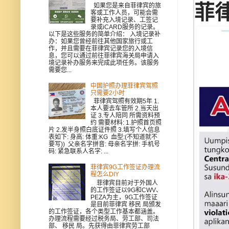
菲
如果您是来自菲律宾的旅
客或工作人员，可能会需
要补充入境记录、工签记
录或iCARD服务的记录。
以下是这些服务的简单介绍： 入境记录补
办：如果您曾经前往其他国家旅行或工
作，并且需要在菲律宾记录您的入境信
息，您可以通过前往菲律宾海关局申请入
境记录补办服务来完成此项任务。该服务
需要您...
中国护照办理菲律宾驾照
只需要2小时
菲律宾驾照有效期5年 1.
本人要去车管所 2.当天出
证 3.专人陪同 所需资料预
约 需要材料: 1.护照首页照
片 2.发半身照白底证件照 3.填写个人信息
表如下: 身高: 体重:KG 血型:(不知道就不
要写)) 父亲名字拼音: 母亲名字拼: 手机号
码: 紧急联系人名字: ...
菲律宾9G工作签证办理流
程怎么DIY
菲律宾目前对于外国人
的工作签证以9G和CWV、
PEZA为主，9G工作签证
是目前菲律宾 移民 局颁发
的工作签证，各个类型工作基本都涵盖。
办理流程需要经过税务局、劳工部、司法
部、 移民 局。先获得由菲律宾劳工部