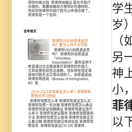
带回中国大陆 菲律宾结婚证 是在市政厅
学
办理的，需要结婚双方携带好办理材料，
然后到菲律宾市政厅就可以申请办理了，
菲律宾是一个信仰...
岁
全年热文
（
菲律宾VDO自愿遣返贵
吗？要怎么样不交罚款
菲律宾VDO自愿遣返贵
另
吗？ 菲律宾的自愿遣返
（Voluntary
Deportation）服务适用于
希望通过合法渠道离开菲律宾的外国人，
神
尤其是那些因签证逾期、违反移民规定或
其他问题无法正常出境的人。自愿遣返由
菲律宾移民局（Bureau of Immigration,
BI）管...
小
2023-2024年驾驶证怎么考？菲律宾驾
照相关学习终结
菲律宾驾照怎么考 菲律宾驾驶证怎么买
菲
菲律宾驾照一天办理 菲律宾驾照怎么换证
菲律宾驾驶证到期换证 菲律宾驾驶证张什
么样子 菲律宾驾驶证服务 菲律宾驾照使用
以
方法 菲律宾驾照怎么查询 菲律宾驾驶证怎
么看过期 菲律宾驾驶证修改信息 菲律宾驾
照丢失 菲律宾驾驶证CR OR 菲律宾...