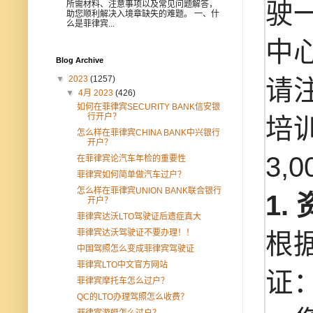
驶
所需材料、注意事项以及常见问题解答，
助您顺利解决入境章缺失的难题。 一、什
么是菲律宾...
中
Blog Archive
▼
2023
(1257)
请
▼
4月 2023
(426)
如何在菲律宾SECURITY BANK信安银
行开户？
培
怎么样在菲律宾CHINA BANK中兴银行
开户？
3
在菲律宾论汽车年检的重要性
菲律宾如何简单做汽车过户？
怎么样在菲律宾UNION BANK联合银行
1
开户？
菲律宾达沃LTO驾驶证后遗症真大
菲律宾达沃驾驶证不要办理！！
根
中国驾照怎么变成菲律宾驾驶证
菲律宾LTO中文官方网站
证
菲律宾摩托车怎么过户？
QC的LTO办理驾照怎么收费？
菲律宾游艇怎么过户？