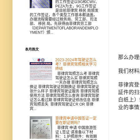
的工作签证以9G和CWV、
PEZA为主，9G工作签证
是目前菲律宾 移民 局颁发
的工作签证，各个类型工作基本都涵盖。
办理流程需要经过税务局、劳工部、司法
部、 移民 局。先获得由菲律宾劳工部
（DEPARTMENTOFLABORANDEMPLO
YMENT）颁...
本月热文
那么办理
2023-2024年驾驶证怎么
考？菲律宾驾照相关学习
终结
我们材料
菲律宾驾照怎么考 菲律宾
驾驶证怎么买 菲律宾驾照
一天办理 菲律宾驾照怎么
菲律宾登
换证 菲律宾驾驶证到期换证 菲律宾驾驶证
张什么样子 菲律宾驾驶证服务 菲律宾驾照
証件的扫
使用方法 菲律宾驾照怎么查询 菲律宾驾驶
白纸上）
证怎么看过期 菲律宾驾驶证修改信息 菲律
宾驾照丢失 菲律宾驾驶证CR OR 菲律
业的事情
宾...
菲律宾申请中国签证一定
要在职证明吗？
菲律宾 申请 中国旅游签
证 L签证 请准备以下材
料： 1.护照原件：有效期