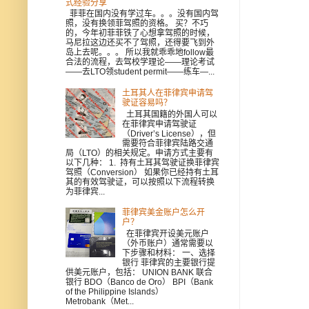
式经验分享
菲菲在国内没有学过车。。。没有国内驾
照，没有换领菲驾照的资格。 买？不巧
的，今年初菲菲铁了心想拿驾照的时候，
马尼拉这边还买不了驾照，还得要飞到外
岛上去呢。。。 所以我就乖乖地follow最
合法的流程，去驾校学理论——理论考试
——去LTO领student permit——练车—...
土耳其人在菲律宾申请驾
驶证容易吗？
土耳其国籍的外国人可以
在菲律宾申请驾驶证
（Driver’s License），但
需要符合菲律宾陆路交通
局（LTO）的相关规定。申请方式主要有
以下几种： 1. 持有土耳其驾驶证换菲律宾
驾照（Conversion） 如果你已经持有土耳
其的有效驾驶证，可以按照以下流程转换
为菲律宾...
菲律宾美金账户怎么开
户？
在菲律宾开设美元账户
（外币账户）通常需要以
下步骤和材料： 一、选择
银行 菲律宾的主要银行提
供美元账户，包括： UNION BANK 联合
银行 BDO（Banco de Oro） BPI（Bank
of the Philippine Islands）
Metrobank（Met...