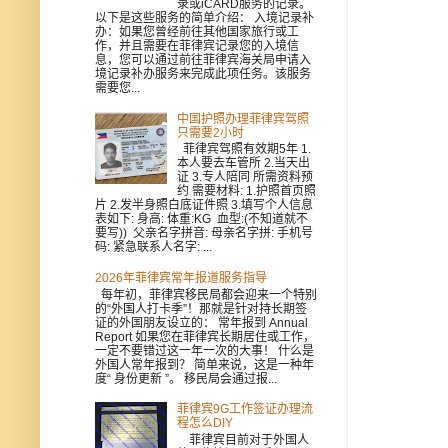
录或iCARD服务的记录。
以下是这些服务的简单介绍： 入境记录补
办：如果您曾经前往其他国家旅行或工
作，并且需要在菲律宾记录您的入境信
息，您可以通过前往菲律宾海关局申请入
境记录补办服务来完成此项任务。该服务
需要您...
中国护照办理菲律宾驾照
只需要2小时
菲律宾驾照有效期5年 1.
本人要去车管所 2.当天出
证 3.专人陪同 所需资料预
约 需要材料: 1.护照首页照
片 2.发半身照白底证件照 3.填写个人信息
表如下: 身高: 体重:KG 血型:(不知道就不
要写)) 父亲名字拼音: 母亲名字拼: 手机号
码: 紧急联系人名字: ...
2026年菲律宾常年报道服务指导
每年初，菲律宾移民局都会迎来一个特别
的“外国人打卡季”！那就是针对持长期签
证的外国朋友设立的： 常年报到 Annual
Report 如果您在菲律宾长期居住或工作，
一定不要错过这一年一次的大事！ 什么是
外国人常年报到？ 简单来说，这是一种年
度“ 身份更新 ”。 移民局会通过报...
菲律宾9G工作签证办理流
程怎么DIY
菲律宾目前对于外国人