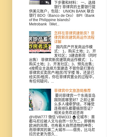
下步骤和材料： 一、选择
银行 菲律宾的主要银行提
供美元账户，包括： UNION BANK 联合
银行 BDO（Banco de Oro） BPI（Bank
of the Philippine Islands）
Metrobank（Met...
怎样在菲律宾建新房？菲
律宾新房建筑商运作流程
详解
国内房产开发商运作模
式： 1、购买土地；2、开
发社区；3建造新房（同时
出售） 菲律宾新房建筑商运作模式： 1、
购买土地；2、开发社区；3、预先出售；
4按照业主选择方案建造 不管你是打算在
菲律宾买卖房产/租房/写字楼 等，还是已
经买房/租房，你在菲律宾置业的过程中，
有任何疑问，...
菲律宾中文旅游局推荐
要问菲律宾一个东南亚岛
国到底哪里好？之前让那
么多人魂牵梦绕，不睡觉
连夜排队都要搞到签证？
相关业务欢迎咨询
@VBW777 微信 VBW333 🏠论城市：首
都马尼拉被人文与自然一分为二，即拥有
欧洲的风情，也有着大自然造物的神奇；
而菲律宾的第二大城市——宿务，比马尼
拉历史更为悠久...