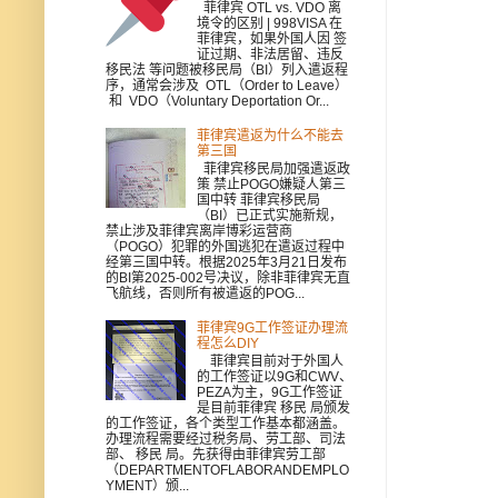
菲律宾 OTL vs. VDO 离
境令的区别 | 998VISA 在
菲律宾，如果外国人因 签
证过期、非法居留、违反
移民法 等问题被移民局（BI）列入遣返程
序，通常会涉及 OTL（Order to Leave）
和 VDO（Voluntary Deportation Or...
菲律宾遣返为什么不能去
第三国
菲律宾移民局加强遣返政
策 禁止POGO嫌疑人第三
国中转 菲律宾移民局
（BI）已正式实施新规，
禁止涉及菲律宾离岸博彩运营商
（POGO）犯罪的外国逃犯在遣返过程中
经第三国中转。根据2025年3月21日发布
的BI第2025-002号决议，除非菲律宾无直
飞航线，否则所有被遣返的POG...
菲律宾9G工作签证办理流
程怎么DIY
菲律宾目前对于外国人
的工作签证以9G和CWV、
PEZA为主，9G工作签证
是目前菲律宾 移民 局颁发
的工作签证，各个类型工作基本都涵盖。
办理流程需要经过税务局、劳工部、司法
部、 移民 局。先获得由菲律宾劳工部
（DEPARTMENTOFLABORANDEMPLO
YMENT）颁...