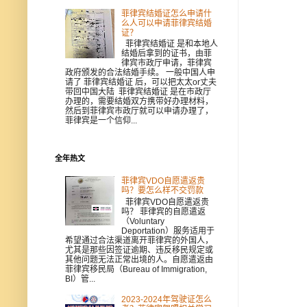
菲律宾结婚证怎么申请什
么人可以申请菲律宾结婚
证？
菲律宾结婚证 是和本地人
结婚后拿到的证书，由菲
律宾市政厅申请，菲律宾
政府颁发的合法结婚手续。 一般中国人申
请了 菲律宾结婚证 后，可以把太太or丈夫
带回中国大陆 菲律宾结婚证 是在市政厅
办理的，需要结婚双方携带好办理材料，
然后到菲律宾市政厅就可以申请办理了，
菲律宾是一个信仰...
全年热文
菲律宾VDO自愿遣返贵
吗？要怎么样不交罚款
菲律宾VDO自愿遣返贵
吗？ 菲律宾的自愿遣返
（Voluntary
Deportation）服务适用于
希望通过合法渠道离开菲律宾的外国人，
尤其是那些因签证逾期、违反移民规定或
其他问题无法正常出境的人。自愿遣返由
菲律宾移民局（Bureau of Immigration,
BI）管...
2023-2024年驾驶证怎么