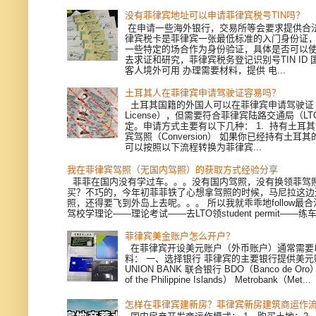
没有菲律宾地址可以申请菲律宾税号TIN吗？
在申请一些海外银行，交易所等会要求提供合
律宾税卡是菲律宾一张最低标准的入门身份证
一些特定的场合作为身份验证，具体是否可以
去求证和研究，菲律宾税务登记识别号TIN ID
客人境外可用 办理需要材料，提供 电...
土耳其人在菲律宾申请驾驶证容易吗？
土耳其国籍的外国人可以在菲律宾申请驾驶证（Dri
License），但需要符合菲律宾陆路交通局（L
定。申请方式主要有以下几种： 1. 持有土耳
宾驾照（Conversion） 如果你已经持有土耳
可以按照以下流程转换为菲律宾...
我在菲律宾驾照（无国内驾照）的获取方式经验分享
菲菲在国内没有学过车。。。没有国内驾照，没有换领菲驾
买？不巧的，今年初菲菲铁了心想拿驾照的时候，马尼拉这边
照，还得要飞到外岛上去呢。。。 所以我就乖乖地follow最
驾校学理论——理论考试——去LTO领student permit——练车—
菲律宾美金账户怎么开户？
在菲律宾开设美元账户（外币账户）通常需要
料： 一、选择银行 菲律宾的主要银行提供美
UNION BANK 联合银行 BDO（Banco de Oro）
of the Philippine Islands） Metrobank（Met...
怎样在菲律宾建新房？菲律宾新房建筑商运作