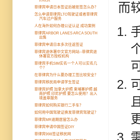
而
菲律宾申请日本签证后被拒签怎么办？
怎么申请菲律宾LTO驾驶证或者菲律宾
汽车过户服务
人在海外如何办理公证认证 成功案例
菲律宾ARBOR LANES ARCA SOUTH
出售
菲律宾申请日本多次往返签证
菲律宾退休署中文官方网站--菲律宾退
休署官方授权机构
菲律宾手机SIM实名一个人可以实名几
个？
在菲律宾为什么要办理工签比较安全？
菲律宾移民局申请学生签证
菲律宾护照 加拿大护照 柬埔寨护照 越
南护照 印尼护照 要怎么使用？出入
境盖章服务
菲律宾如何购买银行二手车？
如何用中国驾驶证换发菲律宾驾驶证？
菲律宾MR逾期居留怎么办
菲律宾申请中国签证DIY
菲律宾998签证移民网