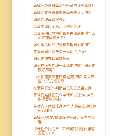
菲律宾办理日本商务签证的那些事情！
菲律宾文件丢失警察局丢失证明服务
印尼办理菲律宾签证
怎么申请印度尼西亚护照办理
怎么鉴别印尼护照和办理印尼护照？印
尼护照价格多少？
怎么激活印尼护照和办理印尼护照？
在菲律宾如何申请一本印尼护照？
印尼护照办理案例分享
如何在境外办理一本缅甸护照？印尼护
照好用吗？
白本护照激活菲律宾 越南 印尼 马来西
亚 入境方案分享
在菲律宾怎么判断自己签证是否过期
菲律宾结婚证怎么申请和办理?PSA寄
护照要多少钱？
菲律宾手续合法办理 华人移民欢迎您移
民菲律宾
菲律宾SRRV退休移民签证，养老最优
选
绿卡性价比之王 - 菲律宾特别退休居留
签证SRRV