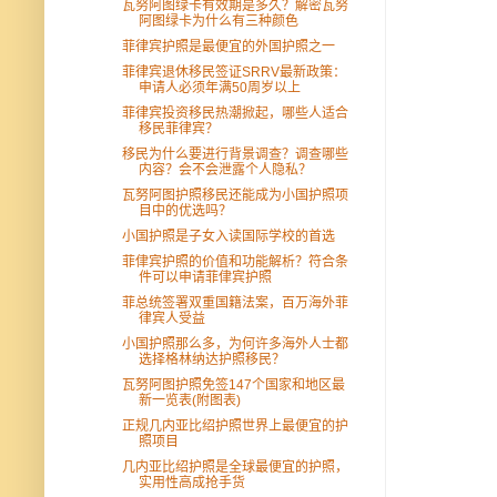
瓦努阿图绿卡有效期是多久？解密瓦努
阿图绿卡为什么有三种颜色
菲律宾护照是最便宜的外国护照之一
菲律宾退休移民签证SRRV最新政策：
申请人必须年满50周岁以上
菲律宾投资移民热潮掀起，哪些人适合
移民菲律宾？
移民为什么要进行背景调查？调查哪些
内容？会不会泄露个人隐私？
瓦努阿图护照移民还能成为小国护照项
目中的优选吗？
小国护照是子女入读国际学校的首选
菲侓宾护照的价值和功能解析？符合条
件可以申请菲侓宾护照
菲总统签署双重国籍法案，百万海外菲
律宾人受益
小国护照那么多，为何许多海外人士都
选择格林纳达护照移民？
瓦努阿图护照免签147个国家和地区最
新一览表(附图表)
正规几内亚比绍护照世界上最便宜的护
照项目
几内亚比绍护照是全球最便宜的护照，
实用性高成抢手货