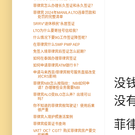
菲律宾怎么办理长久签证和永久签证？
菲律宾 2024年MANILA LTO违章罚款和
处罚的完整清单
SRRV“退休移民”永居签证
LTO为什么要寄挂号信给我？
什么情况下要9G工作签证降签呢？
在菲律宾什么SWP PWP AEP
免签入境菲律宾后签证怎么延期？
如何在泰国办理菲律宾签证
如何申请菲律宾ATM银行卡？
申请马来西亚/菲律宾税号服务直接改变
对CRS影响
没
菲律宾NBI怎么按指纹： NBI如何申
请？办理哪些业务需要NBI
菲律宾ALO变BLO怎么弄？出境可以
没
吗？
你不知道的菲律宾假驾驶证！使用后果
很严重
菲律宾入境护照激活案例
菲律
菲律宾疫苗证书查询
VAT？OC？CGT？购买菲律宾房产要交
的税费