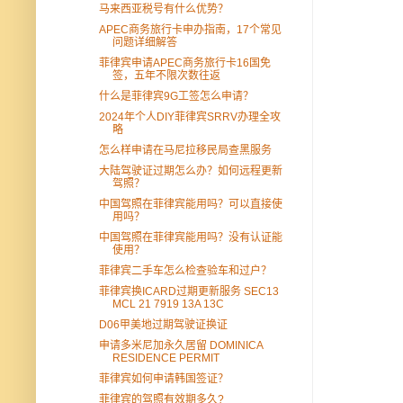
马来西亚税号有什么优势？
APEC商务旅行卡申办指南，17个常见
问题详细解答
菲律宾申请APEC商务旅行卡16国免
签，五年不限次数往返
什么是菲律宾9G工签怎么申请？
2024年个人DIY菲律宾SRRV办理全攻
略
怎么样申请在马尼拉移民局查黑服务
大陆驾驶证过期怎么办？如何远程更新
驾照？
中国驾照在菲律宾能用吗？可以直接使
用吗？
中国驾照在菲律宾能用吗？没有认证能
使用？
菲律宾二手车怎么检查验车和过户？
菲律宾换ICARD过期更新服务 SEC13
MCL 21 7919 13A 13C
D06甲美地过期驾驶证换证
申请多米尼加永久居留 DOMINICA
RESIDENCE PERMIT
菲律宾如何申请韩国签证？
菲律宾的驾照有效期多久?