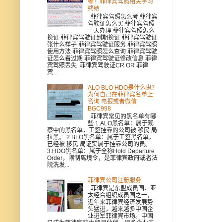
考？菲律宾驾照相关学习
终结
菲律宾驾照怎么考 菲律宾
驾驶证怎么买 菲律宾驾照
一天办理 菲律宾驾照怎么
换证 菲律宾驾驶证到期换证 菲律宾驾驶证
张什么样子 菲律宾驾驶证服务 菲律宾驾照
使用方法 菲律宾驾照怎么查询 菲律宾驾驶
证怎么看过期 菲律宾驾驶证修改信息 菲律
宾驾照丢失 菲律宾驾驶证CR OR 菲律
宾...
ALO BLO HDO是什么鬼？
为何自己在菲律宾名单上
咨询 电报或者微信
BGC998
菲律宾常见的黑名单有哪
些 1.ALO黑名单：属于观
察中的黑名单，工签挂靠的公司被 移民 局
拉黑。 2.BLO黑名单：属于工签黑名单，
已经被 移民 局证实属于挂靠公司的员。
3.HDO黑名单：属于全称Hold Departure
Order，限制离境令，是菲律宾政府或者法
院洗发...
菲律宾公司注册服务
菲律宾是东盟成员国、亚
太经合组织成员国之一，
近年来菲律宾经济发展势
头猛进，越来越多中国企
业进军菲律宾市场。中国