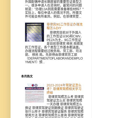
外国配偶申请长期居留的重要签证类型之
一。很多申请人在咨询时，最常问的问题
就是："办理13A到底需要准备哪些材料？"
实际上，每位申请人的情况不同，所需文
件可能会有所差异。例如，在菲律宾登...
菲律宾9G工作签证办理流
程怎么DIY
菲律宾目前对于外国人
的工作签证以9G和CWV、
PEZA为主，9G工作签证
是目前菲律宾 移民 局颁发
的工作签证，各个类型工作基本都涵盖。
办理流程需要经过税务局、劳工部、司法
部、 移民 局。先获得由菲律宾劳工部
（DEPARTMENTOFLABORANDEMPLO
YMENT）颁...
本月热文
2023-2024年驾驶证怎么
考？菲律宾驾照相关学习
终结
菲律宾驾照怎么考 菲律宾
驾驶证怎么买 菲律宾驾照
一天办理 菲律宾驾照怎么
换证 菲律宾驾驶证到期换证 菲律宾驾驶证
张什么样子 菲律宾驾驶证服务 菲律宾驾照
使用方法 菲律宾驾照怎么查询 菲律宾驾驶