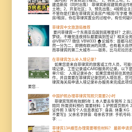
国内房产开发商运作模式： 1、购买土地；2、
建造新房（同时出售） 菲律宾新房建筑商运作模
土地；2、开发社区；3、预先出售；4按照业
不管你是打算在菲律宾买卖房产/租房/写字楼 
房/租房，你在菲律宾置业的过程中，有任何疑问，
菲律宾中文旅游局推荐
要问菲律宾一个东南亚岛国到底哪里好？之前
梦绕，不睡觉连夜排队都要搞到签证？相关业
@VBW777 微信 VBW333 🏠论城市：首都
然一分为二，即拥有欧洲的风情，也有着大自
而菲律宾的第二大城市——宿务，比马尼拉历史更
在菲律宾怎么补入境记录？
如果您是来自菲律宾的旅客或工作人员，可能
境记录、工签记录或iCARD服务的记录。以下
单介绍： 入境记录补办：如果您曾经前往其他
作，并且需要在菲律宾记录您的入境信息，您
律宾海关局申请入境记录补办服务来完成此项
要您...
中国护照办理菲律宾驾照只需要2小时
菲律宾驾照有效期5年 1.本人要去车管所 2.当天
陪同 所需资料预约 需要材料: 1.护照首页照片 
证件照 3.填写个人信息表如下: 身高: 体重:KG
不要写)) 父亲名字拼音: 母亲名字拼: 手机号码
字: ...
菲律宾13A婚签办理需要哪些材料？ 最新申请