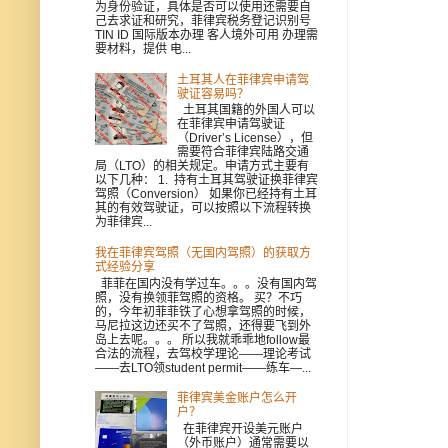
为身份验证，具体是否可以使用还需要自
己去求证和研究，菲律宾税务登记识别号
TIN ID 国际版本办理 客人境外可用 办理需
要材料，提供 电...
土耳其人在菲律宾申请驾
驶证容易吗？
土耳其国籍的外国人可以
在菲律宾申请驾驶证
（Driver’s License），但
需要符合菲律宾陆路交通
局（LTO）的相关规定。申请方式主要有
以下几种： 1. 持有土耳其驾驶证换菲律宾
驾照（Conversion） 如果你已经持有土耳
其的有效驾驶证，可以按照以下流程转换
为菲律宾...
我在菲律宾驾照（无国内驾照）的获取方
式经验分享
菲菲在国内没有学过车。。。没有国内驾
照，没有换领菲驾照的资格。 买？不巧
的，今年初菲菲铁了心想拿驾照的时候，
马尼拉这边还买不了驾照，还得要飞到外
岛上去呢。。。 所以我就乖乖地follow最
合法的流程，去驾校学理论——理论考试
——去LTO领student permit——练车—...
菲律宾美金账户怎么开
户？
在菲律宾开设美元账户
（外币账户）通常需要以