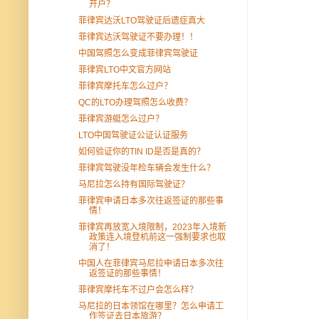
开户？
菲律宾达沃LTO驾驶证后遗症真大
菲律宾达沃驾驶证不要办理！！
中国驾照怎么变成菲律宾驾驶证
菲律宾LTO中文官方网站
菲律宾摩托车怎么过户？
QC的LTO办理驾照怎么收费？
菲律宾游艇怎么过户？
LTO中国驾驶证公证认证服务
如何验证你的TIN ID是否是真的？
菲律宾驾驶没年检车辆会发生什么？
马尼拉怎么持有国际驾驶证？
菲律宾申请日本多次往返签证的那些事
情！
菲律宾再放宽入境限制，2023年入境新
政策连入境登机前这一强制要求也取
消了！
中国人在菲律宾马尼拉申请日本多次往
返签证的那些事情！
菲律宾摩托车不过户会怎么样？
马尼拉的日本领馆在哪里？怎么申请工
作签证去日本旅游？