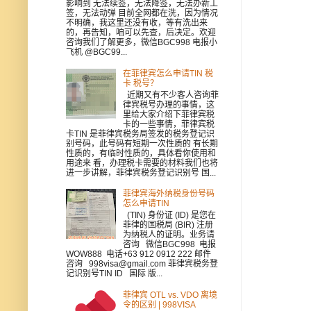
影响到 无法续签，无法降签，无法办新工
签，无法动弹 目前全网都在洗，因为情况
不明确，我这里还没有收，等有洗出来
的，再告知，咱可以先查，后决定。欢迎
咨询我们了解更多，微信BGC998 电报小
飞机 @BGC99...
在菲律宾怎么申请TIN 税
卡 税号？
近期又有不少客人咨询菲
律宾税号办理的事情，这
里给大家介绍下菲律宾税
卡的一些事情，菲律宾税
卡TIN 是菲律宾税务局签发的税务登记识
别号码，此号码有短期一次性质的 有长期
性质的，有临时性质的，具体看你使用和
用途来 看，办理税卡需要的材料我们也将
进一步讲解，菲律宾税务登记识别号 国...
菲律宾海外纳税身份号码
怎么申请TIN
(TIN) 身份证 (ID) 是您在
菲律的国税局 (BIR) 注册
为纳税人的证明。业务请
咨询 微信BGC998 电报
WOW888 电话+63 912 0912 222 邮件
咨询 998visa@gmail.com 菲律宾税务登
记识别号TIN ID 国际 版...
菲律宾 OTL vs. VDO 离境
令的区别 | 998VISA