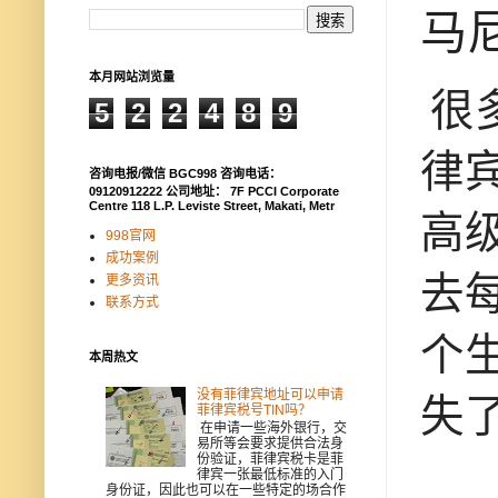
马
本月网站浏览量
很
5
2
2
4
8
9
律
咨询电报/微信 BGC998 咨询电话：
09120912222 公司地址： 7F PCCI Corporate
Centre 118 L.P. Leviste Street, Makati, Metr
高
998官网
成功案例
去
更多资讯
联系方式
个
本周热文
没有菲律宾地址可以申请
失
菲律宾税号TIN吗？
在申请一些海外银行，交
易所等会要求提供合法身
份验证，菲律宾税卡是菲
律宾一张最低标准的入门
身份证，因此也可以在一些特定的场合作