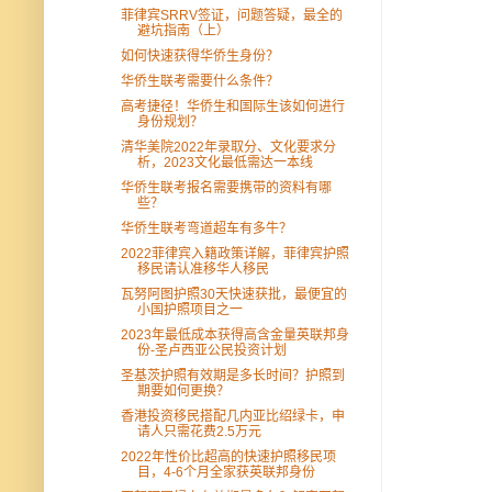
菲律宾SRRV签证，问题答疑，最全的
避坑指南（上）
如何快速获得华侨生身份？
华侨生联考需要什么条件？
高考捷径！华侨生和国际生该如何进行
身份规划？
清华美院2022年录取分、文化要求分
析，2023文化最低需达一本线
华侨生联考报名需要携带的资料有哪
些？
华侨生联考弯道超车有多牛？
2022菲律宾入籍政策详解，菲律宾护照
移民请认准移华人移民
瓦努阿图护照30天快速获批，最便宜的
小国护照项目之一
2023年最低成本获得高含金量英联邦身
份-圣卢西亚公民投资计划
圣基茨护照有效期是多长时间？护照到
期要如何更换？
香港投资移民搭配几内亚比绍绿卡，申
请人只需花费2.5万元
2022年性价比超高的快速护照移民项
目，4-6个月全家获英联邦身份