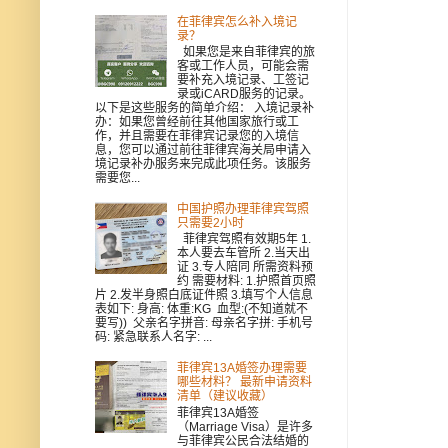
在菲律宾怎么补入境记
录？
如果您是来自菲律宾的旅
客或工作人员，可能会需
要补充入境记录、工签记
录或iCARD服务的记录。
以下是这些服务的简单介绍： 入境记录补
办：如果您曾经前往其他国家旅行或工
作，并且需要在菲律宾记录您的入境信
息，您可以通过前往菲律宾海关局申请入
境记录补办服务来完成此项任务。该服务
需要您...
中国护照办理菲律宾驾照
只需要2小时
菲律宾驾照有效期5年 1.
本人要去车管所 2.当天出
证 3.专人陪同 所需资料预
约 需要材料: 1.护照首页照
片 2.发半身照白底证件照 3.填写个人信息
表如下: 身高: 体重:KG 血型:(不知道就不
要写)) 父亲名字拼音: 母亲名字拼: 手机号
码: 紧急联系人名字: ...
菲律宾13A婚签办理需要
哪些材料？ 最新申请资料
清单（建议收藏）
菲律宾13A婚签
（Marriage Visa）是许多
与菲律宾公民合法结婚的