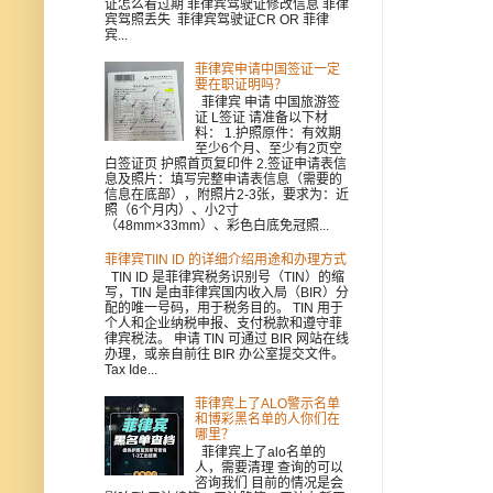
证怎么看过期 菲律宾驾驶证修改信息 菲律
宾驾照丢失 菲律宾驾驶证CR OR 菲律
宾...
菲律宾申请中国签证一定
要在职证明吗？
菲律宾 申请 中国旅游签
证 L签证 请准备以下材
料： 1.护照原件：有效期
至少6个月、至少有2页空
白签证页 护照首页复印件 2.签证申请表信
息及照片：填写完整申请表信息（需要的
信息在底部），附照片2-3张，要求为：近
照（6个月内）、小2寸
（48mm×33mm）、彩色白底免冠照...
菲律宾TIIN ID 的详细介绍用途和办理方式
TIN ID 是菲律宾税务识别号（TIN）的缩
写，TIN 是由菲律宾国内收入局（BIR）分
配的唯一号码，用于税务目的。 TIN 用于
个人和企业纳税申报、支付税款和遵守菲
律宾税法。 申请 TIN 可通过 BIR 网站在线
办理，或亲自前往 BIR 办公室提交文件。
Tax Ide...
菲律宾上了ALO警示名单
和博彩黑名单的人你们在
哪里？
菲律宾上了alo名单的
人，需要清理 查询的可以
咨询我们 目前的情况是会