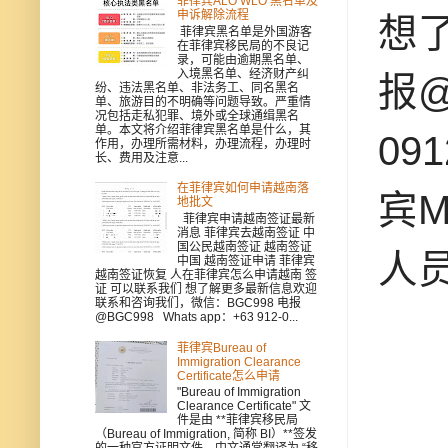
菲律宾ALO WLO 黑名单及
申诉解除流程
想
菲律宾黑名单是外国游客
在菲律宾移民局的不良记
录，可能由逾期黑名单、
入境黑名单、经济财产纠
报@
纷、违法黑名单、非法务工、同名黑名
单、旅游目的不明确等问题导致。严重情
况包括走私犯罪、境外或全球通缉黑名
单。本文将介绍菲律宾黑名单是什么，其
09
作用，办理所需材料，办理流程，办理时
长、费用及注意...
在菲律宾如何申请越南落
宾M
地批文
菲律宾申请越南签证最新
消息 菲律宾去越南签证 中
国公民越南签证 越南签证
人
中国 越南签证申请 菲律宾
越南签证恢复 人在菲律宾怎么申请越南 签
证 可以联系我们 想了解更多最新信息欢迎
联系和咨询我们，微信：BGC998 电报
@BGC998 Whats app：+63 912-0...
菲律宾Bureau of
Immigration Clearance
Certificate怎么申请
"Bureau of Immigration
Clearance Certificate" 文
件是由 **菲律宾移民局
（Bureau of Immigration, 简称 BI）**签发
的一种官方证明文件，中文通常翻译为 “移