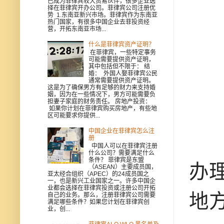
已成为菲律宾较大贸易伙伴，很多企业选
择在菲律宾开办公司。菲律宾公司注册优
势 1.东南亚新兴市场。菲律宾作为东南亚
热门国家，有很多中国企业去菲投资经
营，开拓东南亚市场...
什么是菲律宾资产证明？
在菲律宾，一些特定事务
可能需要提供资产证明，
其中包括但不限于： 结
婚： 外国人娶菲律宾公民
通常需要提供资产证明。
这是为了确保男方有足够的财力来支持婚
姻，因为在一些情况下，男方可能需要负
担妻子家庭的财务责任。 房地产投资：
如果你计划在菲律宾购买房地产，有些地
区可能要求你提供...
中国企业在菲律宾怎么注
册
中国人可以在菲律宾注册
什么公司？需要满足什么
条件？ 菲律宾是东盟
办
（ASEAN）主要成员国，
亚太经合组织（APEC）的24成员国之
一，也是新兴工业国家之一。许多中国企
业都会选择在菲律宾投资或注册公司开拓
地
自己的业务。那么，注册菲律宾公司需要
满足哪些条件？如果您计划在菲律宾创
业，创...