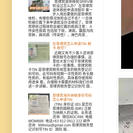
菲律宾退休移民SRRV体
检没过怎么办？ 在菲律宾
退休移民申请流程中 第一
步入境后要做的是菲律宾
体检，有哪些情况体检会过不去？一旦体
检被拦截下来申请就没办法继续了。菲律
宾移民过程体检会被拦截的疾病注意： A
传染性疾病 包括软下疳，淋病，腹股沟肉
芽肿，麻风病（传染性），淋巴肉芽...
在菲律宾怎么申请TIN 税
卡 税号？
近期又有不少客人咨询菲
律宾税号办理的事情，这
里给大家介绍下菲律宾税
卡的一些事情，菲律宾税
卡TIN 是菲律宾税务局签发的税务登记识
别号码，此号码有短期一次性质的 有长期
性质的，有临时性质的，具体看你使用和
用途来 看，办理税卡需要的材料我们也将
进一步讲解，菲律宾税务登记识别号 国...
菲律宾海外纳税身份号码
怎么申请TIN
(TIN) 身份证 (ID) 是您在
菲律的国税局 (BIR) 注册
为纳税人的证明。业务请
咨询 微信BGC998 电报
WOW888 电话+63 912 0912 222 邮件
咨询 998visa@gmail.com 菲律宾税务登
记识别号TIN ID 国际 版...