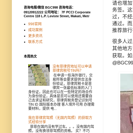
请也增加
咨询电报/微信 BGC998 咨询电话：
务签。这
09120912222 公司地址： 7F PCCI Corporate
过，不经
Centre 118 L.P. Leviste Street, Makati, Metr
通过。而
998官网
推荐旅行
成功案例
更多资讯
很多人过
联系方式
其他地方
获取。如
本周热文
@BGC9
没有菲律宾地址可以申请
菲律宾税号TIN吗？
在申请一些海外银行，交
易所等会要求提供合法身
份验证，菲律宾税卡是菲
律宾一张最低标准的入门
身份证，因此也可以在一些特定的场合作
为身份验证，具体是否可以使用还需要自
己去求证和研究，菲律宾税务登记识别号
TIN ID 国际版本办理 客人境外可用 办理需
要材料，提供 电...
我在菲律宾驾照（无国内驾照）的获取方
式经验分享
菲菲在国内没有学过车。。。没有国内驾
照，没有换领菲驾照的资格。 买？不巧