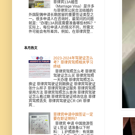
菲律宾13A婚签
（Marriage Visa）是许多
与菲律宾公民合法结婚的
外国配偶申请长期居留的重要签证类型之
一。很多申请人在咨询时，最常问的问题
就是："办理13A到底需要准备哪些材料？"
实际上，每位申请人的情况不同，所需文
件可能会有所差异。例如，在菲律宾登...
本月热文
2023-2024年驾驶证怎么
考？菲律宾驾照相关学习
终结
菲律宾驾照怎么考 菲律宾
驾驶证怎么买 菲律宾驾照
一天办理 菲律宾驾照怎么
换证 菲律宾驾驶证到期换证 菲律宾驾驶证
张什么样子 菲律宾驾驶证服务 菲律宾驾照
使用方法 菲律宾驾照怎么查询 菲律宾驾驶
证怎么看过期 菲律宾驾驶证修改信息 菲律
宾驾照丢失 菲律宾驾驶证CR OR 菲律
宾...
菲律宾申请中国签证一定
要在职证明吗？
菲律宾 申请 中国旅游签
证 L签证 请准备以下材
料： 1.护照原件：有效期