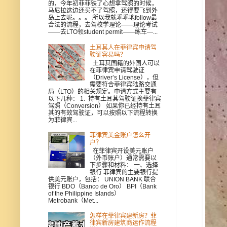
的，今年初菲菲铁了心想拿驾照的时候，
马尼拉这边还买不了驾照，还得要飞到外
岛上去呢。。。 所以我就乖乖地follow最
合法的流程，去驾校学理论——理论考试
——去LTO领student permit——练车—...
土耳其人在菲律宾申请驾
驶证容易吗？
土耳其国籍的外国人可以
在菲律宾申请驾驶证
（Driver’s License），但
需要符合菲律宾陆路交通
局（LTO）的相关规定。申请方式主要有
以下几种： 1. 持有土耳其驾驶证换菲律宾
驾照（Conversion） 如果你已经持有土耳
其的有效驾驶证，可以按照以下流程转换
为菲律宾...
菲律宾美金账户怎么开
户？
在菲律宾开设美元账户
（外币账户）通常需要以
下步骤和材料： 一、选择
银行 菲律宾的主要银行提
供美元账户，包括： UNION BANK 联合
银行 BDO（Banco de Oro） BPI（Bank
of the Philippine Islands）
Metrobank（Met...
怎样在菲律宾建新房？菲
律宾新房建筑商运作流程