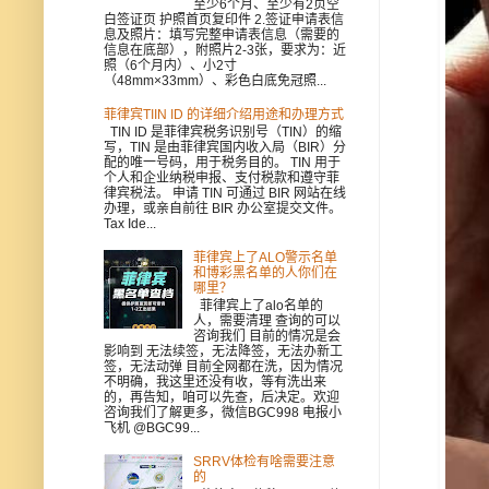
至少6个月、至少有2页空
白签证页 护照首页复印件 2.签证申请表信
息及照片：填写完整申请表信息（需要的
信息在底部），附照片2-3张，要求为：近
照（6个月内）、小2寸
（48mm×33mm）、彩色白底免冠照...
菲律宾TIIN ID 的详细介绍用途和办理方式
TIN ID 是菲律宾税务识别号（TIN）的缩
写，TIN 是由菲律宾国内收入局（BIR）分
配的唯一号码，用于税务目的。 TIN 用于
个人和企业纳税申报、支付税款和遵守菲
律宾税法。 申请 TIN 可通过 BIR 网站在线
办理，或亲自前往 BIR 办公室提交文件。
Tax Ide...
菲律宾上了ALO警示名单
和博彩黑名单的人你们在
哪里？
菲律宾上了alo名单的
人，需要清理 查询的可以
咨询我们 目前的情况是会
影响到 无法续签，无法降签，无法办新工
签，无法动弹 目前全网都在洗，因为情况
不明确，我这里还没有收，等有洗出来
的，再告知，咱可以先查，后决定。欢迎
咨询我们了解更多，微信BGC998 电报小
飞机 @BGC99...
SRRV体检有啥需要注意
的