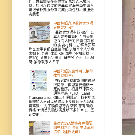
作，并且需要在菲律宾记录您的入境信
息，您可以通过前往菲律宾海关局申请入
境记录补办服务来完成此项任务。该服务
需要您...
中国护照办理菲律宾驾照
只需要2小时
菲律宾驾照有效期5年 1.
本人要去车管所 2.当天出
证 3.专人陪同 所需资料预
约 需要材料: 1.护照首页照
片 2.发半身照白底证件照 3.填写个人信息
表如下: 身高: 体重:KG 血型:(不知道就不
要写)) 父亲名字拼音: 母亲名字拼: 手机号
码: 紧急联系人名字: ...
中国驾照的原件可以换菲
律宾驾照吗？
在菲律宾换取驾照的过程
很简单，但您需要遵循一
定的程序，根据菲律宾交
通管理局（LTO，Land
Transportation Office）的规定，持有中国
驾照的人员可以通过以下步骤转换为菲律
宾驾照： 为了确保您符合 转换 菲驾照的
资格 ▼请首先确认满足以下条件▼ 1、签
证类别...
菲律宾13A婚签办理需要
哪些材料？ 最新申请资料
清单（建议收藏）