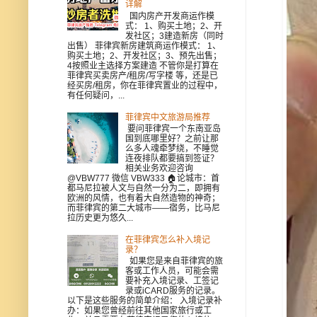
详解
国内房产开发商运作模
式： 1、购买土地；2、开
发社区；3建造新房（同时
出售） 菲律宾新房建筑商运作模式： 1、
购买土地；2、开发社区；3、预先出售；
4按照业主选择方案建造 不管你是打算在
菲律宾买卖房产/租房/写字楼 等，还是已
经买房/租房，你在菲律宾置业的过程中，
有任何疑问，...
菲律宾中文旅游局推荐
要问菲律宾一个东南亚岛
国到底哪里好？之前让那
么多人魂牵梦绕，不睡觉
连夜排队都要搞到签证？
相关业务欢迎咨询
@VBW777 微信 VBW333 🏠论城市：首
都马尼拉被人文与自然一分为二，即拥有
欧洲的风情，也有着大自然造物的神奇；
而菲律宾的第二大城市——宿务，比马尼
拉历史更为悠久...
在菲律宾怎么补入境记
录？
如果您是来自菲律宾的旅
客或工作人员，可能会需
要补充入境记录、工签记
录或iCARD服务的记录。
以下是这些服务的简单介绍： 入境记录补
办：如果您曾经前往其他国家旅行或工