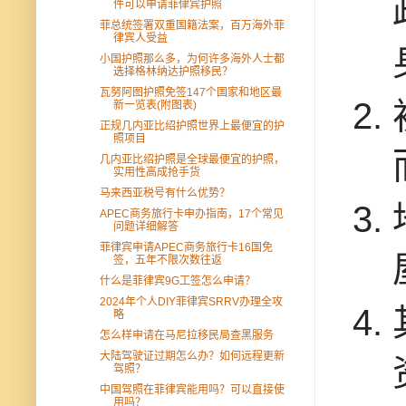
件可以申请菲侓宾护照
菲总统签署双重国籍法案，百万海外菲
律宾人受益
小国护照那么多，为何许多海外人士都
选择格林纳达护照移民？
瓦努阿图护照免签147个国家和地区最
新一览表(附图表)
正规几内亚比绍护照世界上最便宜的护
照项目
几内亚比绍护照是全球最便宜的护照，
实用性高成抢手货
马来西亚税号有什么优势？
APEC商务旅行卡申办指南，17个常见
问题详细解答
菲律宾申请APEC商务旅行卡16国免
签，五年不限次数往返
什么是菲律宾9G工签怎么申请？
2024年个人DIY菲律宾SRRV办理全攻
略
怎么样申请在马尼拉移民局查黑服务
大陆驾驶证过期怎么办？如何远程更新
驾照？
中国驾照在菲律宾能用吗？可以直接使
用吗？