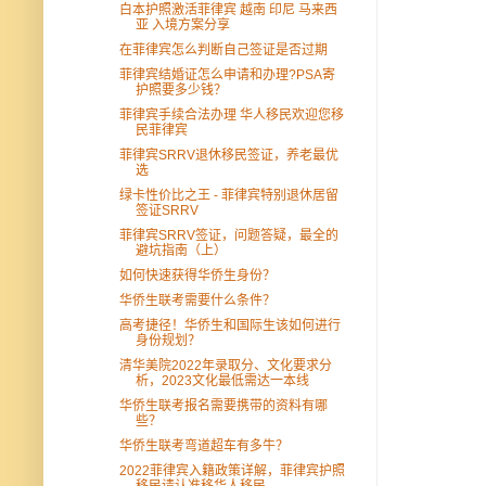
白本护照激活菲律宾 越南 印尼 马来西
亚 入境方案分享
在菲律宾怎么判断自己签证是否过期
菲律宾结婚证怎么申请和办理?PSA寄
护照要多少钱？
菲律宾手续合法办理 华人移民欢迎您移
民菲律宾
菲律宾SRRV退休移民签证，养老最优
选
绿卡性价比之王 - 菲律宾特别退休居留
签证SRRV
菲律宾SRRV签证，问题答疑，最全的
避坑指南（上）
如何快速获得华侨生身份？
华侨生联考需要什么条件？
高考捷径！华侨生和国际生该如何进行
身份规划？
清华美院2022年录取分、文化要求分
析，2023文化最低需达一本线
华侨生联考报名需要携带的资料有哪
些？
华侨生联考弯道超车有多牛？
2022菲律宾入籍政策详解，菲律宾护照