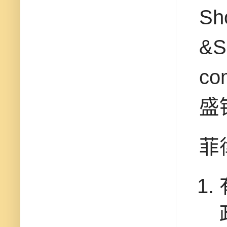
S
&S
co
盛
菲