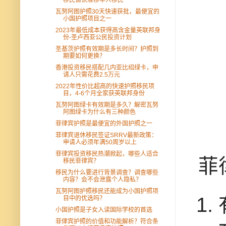
移民请认准移华人移民
瓦努阿图护照30天快速获批，最便宜的
小国护照项目之一
2023年最低成本获得高含金量英联邦身
份-圣卢西亚公民投资计划
圣基茨护照有效期是多长时间？护照到
期要如何更换？
香港投资移民搭配几内亚比绍绿卡，申
请人只需花费2.5万元
2022年性价比超高的快速护照移民项
目，4-6个月全家获英联邦身份
瓦努阿图绿卡有效期是多久？解密瓦努
阿图绿卡为什么有三种颜色
菲律宾护照是最便宜的外国护照之一
菲律宾退休移民签证SRRV最新政策：
申请人必须年满50周岁以上
菲律宾投资移民热潮掀起，哪些人适合
菲
移民菲律宾？
移民为什么要进行背景调查？调查哪些
内容？会不会泄露个人隐私？
瓦努阿图护照移民还能成为小国护照项
目中的优选吗？
小国护照是子女入读国际学校的首选
菲侓宾护照的价值和功能解析？符合条