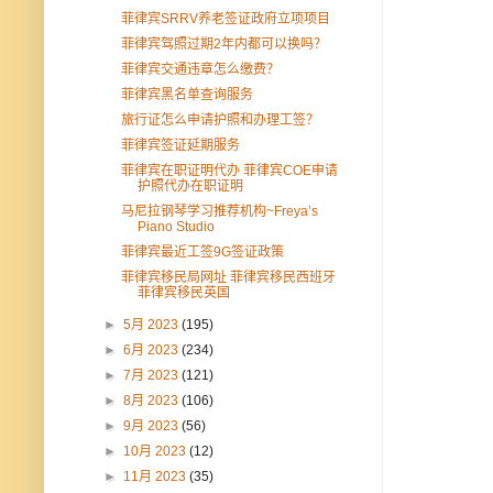
菲律宾SRRV养老签证政府立项项目
菲律宾驾照过期2年内都可以换吗？
菲律宾交通违章怎么缴费？
菲律宾黑名单查询服务
旅行证怎么申请护照和办理工签？
菲律宾签证延期服务
菲律宾在职证明代办 菲律宾COE申请
护照代办在职证明
马尼拉钢琴学习推荐机构~Freya’s
Piano Studio
菲律宾最近工签9G签证政策
菲律宾移民局网址 菲律宾移民西班牙
菲律宾移民英国
►
5月 2023
(195)
►
6月 2023
(234)
►
7月 2023
(121)
►
8月 2023
(106)
►
9月 2023
(56)
►
10月 2023
(12)
►
11月 2023
(35)