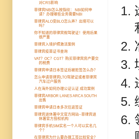
对CRS影响
菲律宾NBI怎么按指纹： NBI如何申
请？办理哪些业务需要NBI
菲律宾ALO变BLO怎么弄？出境可以
吗？
你不知道的菲律宾假驾驶证！使用后果
很严重
菲律宾入境护照激活案例
菲律宾疫苗证书查询
VAT？OC？CGT？购买菲律宾房产要交
的税费
菲律宾申请日本签证后被拒签怎么办？
怎么申请菲律宾LTO驾驶证或者菲律宾
汽车过户服务
人在海外如何办理公证认证 成功案例
菲律宾ARBOR LANES ARCA SOUTH
出售
菲律宾申请日本多次往返签证
菲律宾退休署中文官方网站--菲律宾退
休署官方授权机构
菲律宾手机SIM实名一个人可以实名几
个？
在菲律宾为什么要办理工签比较安全？