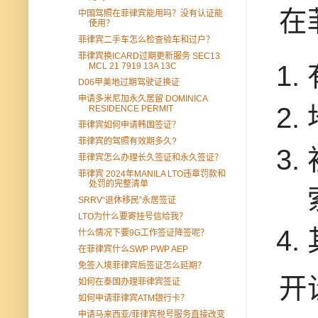
在
中国驾照在菲律宾能用吗？没有认证能
使用？
菲律宾二手车怎么检查验车和过户？
菲律宾换ICARD过期更新服务 SEC13
MCL 21 7919 13A 13C
D06甲美地过期驾驶证换证
申请多米尼加永久居留 DOMINICA
RESIDENCE PERMIT
菲律宾如何申请韩国签证？
菲律宾的驾照有效期多久?
菲律宾怎么办理长久签证和永久签证？
菲律宾 2024年MANILA LTO违章罚款和
处罚的完整清单
SRRV“退休移民”永居签证
LTO为什么要寄挂号信给我？
什么情况下要9G工作签证降签呢？
在菲律宾什么SWP PWP AEP
免签入境菲律宾后签证怎么延期？
开
如何在泰国办理菲律宾签证
如何申请菲律宾ATM银行卡？
申请马来西亚/菲律宾税号服务直接改变