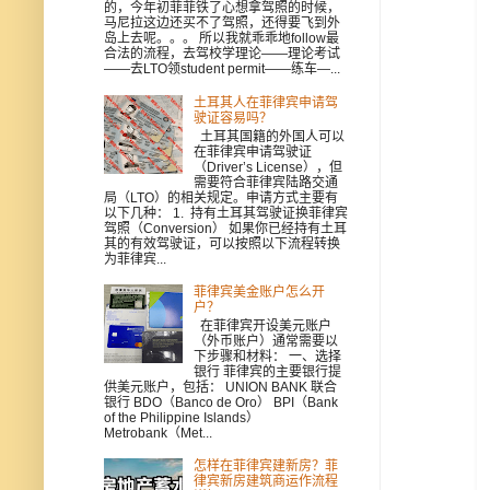
的，今年初菲菲铁了心想拿驾照的时候，
马尼拉这边还买不了驾照，还得要飞到外
岛上去呢。。。 所以我就乖乖地follow最
合法的流程，去驾校学理论——理论考试
——去LTO领student permit——练车—...
土耳其人在菲律宾申请驾
驶证容易吗？
土耳其国籍的外国人可以
在菲律宾申请驾驶证
（Driver’s License），但
需要符合菲律宾陆路交通
局（LTO）的相关规定。申请方式主要有
以下几种： 1. 持有土耳其驾驶证换菲律宾
驾照（Conversion） 如果你已经持有土耳
其的有效驾驶证，可以按照以下流程转换
为菲律宾...
菲律宾美金账户怎么开
户？
在菲律宾开设美元账户
（外币账户）通常需要以
下步骤和材料： 一、选择
银行 菲律宾的主要银行提
供美元账户，包括： UNION BANK 联合
银行 BDO（Banco de Oro） BPI（Bank
of the Philippine Islands）
Metrobank（Met...
怎样在菲律宾建新房？菲
律宾新房建筑商运作流程