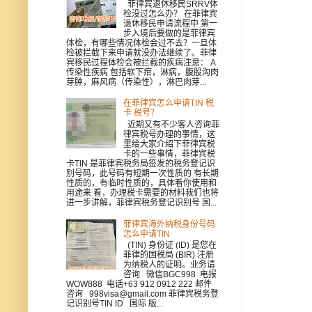
菲律宾退休移民SRRV体
检没过怎么办？ 在菲律宾
退休移民申请流程中 第一
步入境后要做的是菲律宾
体检，有哪些情况体检会过不去？一旦体
检被拦截下来申请就没办法继续了。菲律
宾移民过程体检会被拦截的疾病注意： A
传染性疾病 包括软下疳，淋病，腹股沟肉
芽肿，麻风病（传染性），淋巴肉芽...
在菲律宾怎么申请TIN 税
卡 税号？
近期又有不少客人咨询菲
律宾税号办理的事情，这
里给大家介绍下菲律宾税
卡的一些事情，菲律宾税
卡TIN 是菲律宾税务局签发的税务登记识
别号码，此号码有短期一次性质的 有长期
性质的，有临时性质的，具体看你使用和
用途来 看，办理税卡需要的材料我们也将
进一步讲解，菲律宾税务登记识别号 国...
菲律宾海外纳税身份号码
怎么申请TIN
(TIN) 身份证 (ID) 是您在
菲律的国税局 (BIR) 注册
为纳税人的证明。业务请
咨询 微信BGC998 电报
WOW888 电话+63 912 0912 222 邮件
咨询 998visa@gmail.com 菲律宾税务登
记识别号TIN ID 国际 版...