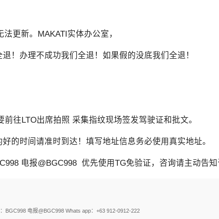
法更新。MAKATI实体办公室，
们全退！办理不成功我们全退！如果假的没底我们全退！
要前往LTO出席拍照 采集指纹现场签发驾驶证和批文。
预约好的时间请准时到达！填写地址信息务必使用真实地址。
98 电报@BGC998 优先使用TG免验证，咨询请主动告知
电报@BGC998 Whats app：+63 912-0912-222