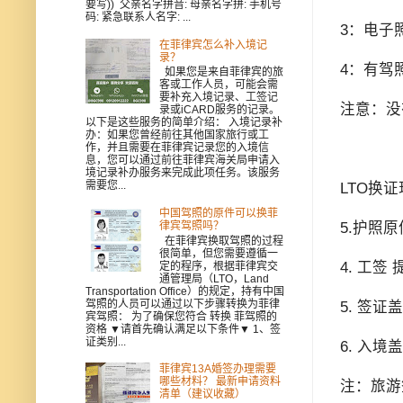
要写)) 父亲名字拼音: 母亲名字拼: 手机号
码: 紧急联系人名字: ...
3：电子
在菲律宾怎么补入境记
录？
4：有驾
如果您是来自菲律宾的旅
客或工作人员，可能会需
要补充入境记录、工签记
注意：没
录或iCARD服务的记录。
以下是这些服务的简单介绍： 入境记录补
办：如果您曾经前往其他国家旅行或工
作，并且需要在菲律宾记录您的入境信
息，您可以通过前往菲律宾海关局申请入
境记录补办服务来完成此项任务。该服务
需要您...
LTO换
中国驾照的原件可以换菲
律宾驾照吗？
5.护照
在菲律宾换取驾照的过程
很简单，但您需要遵循一
4. 工签
定的程序，根据菲律宾交
通管理局（LTO，Land
Transportation Office）的规定，持有中国
驾照的人员可以通过以下步骤转换为菲律
5. 签
宾驾照： 为了确保您符合 转换 菲驾照的
资格 ▼请首先确认满足以下条件▼ 1、签
证类别...
6. 入
菲律宾13A婚签办理需要
哪些材料？ 最新申请资料
注：旅游
清单（建议收藏）