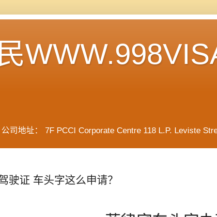
WWW.998VIS
F PCCI Corporate Centre 118 L.P. Leviste Street, 
驾驶证 车头字这么申请？