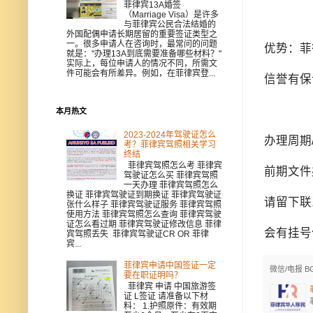
菲律宾13A婚签
（Marriage Visa）是许多
与菲律宾公民合法结婚的
外国配偶申请长期居留的重要签证类型之
一。很多申请人在咨询时，最常问的问题
优势：菲
就是："办理13A到底需要准备哪些材料？"
实际上，每位申请人的情况不同，所需文
件可能会有所差异。例如，在菲律宾登...
信誉有保
本月热文
2023-2024年驾驶证怎么
办理周期
考？菲律宾驾照相关学习
终结
菲律宾驾照怎么考 菲律宾
前期文件
驾驶证怎么买 菲律宾驾照
一天办理 菲律宾驾照怎么
换证 菲律宾驾驶证到期换证 菲律宾驾驶证
请留下联
张什么样子 菲律宾驾驶证服务 菲律宾驾照
使用方法 菲律宾驾照怎么查询 菲律宾驾驶
证怎么看过期 菲律宾驾驶证修改信息 菲律
会有挂号
宾驾照丢失 菲律宾驾驶证CR OR 菲律
宾...
菲律宾申请中国签证一定
微信/电报 B
要在职证明吗？
菲律宾 申请 中国旅游签
证 L签证 请准备以下材
料： 1.护照原件：有效期