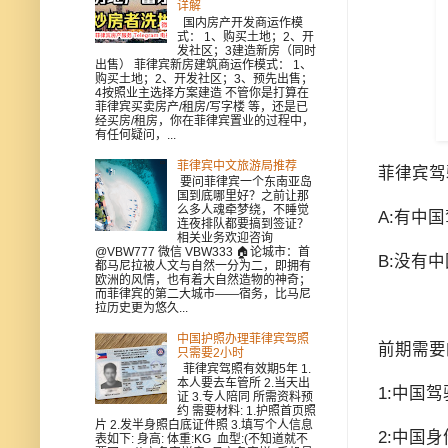
详解
国内房产开发商运作模
式： 1、购买土地；2、开
发社区；3建造新房（同时
出售） 菲律宾新房建筑商运作模式： 1、
购买土地；2、开发社区；3、预先出售；
4按照业主选择方案建造 不管你是打算在
菲律宾买卖房产/租房/写字楼 等，还是已
经买房/租房，你在菲律宾置业的过程中，
有任何疑问，...
菲律宾中文旅游局推荐
菲律宾驾
要问菲律宾一个东南亚岛
国到底哪里好？之前让那
么多人魂牵梦绕，不睡觉
A:有中
连夜排队都要搞到签证？
相关业务欢迎咨询
@VBW777 微信 VBW333 🏠论城市：首
B:没有
都马尼拉被人文与自然一分为二，即拥有
欧洲的风情，也有着大自然造物的神奇；
而菲律宾的第二大城市——宿务，比马尼
拉历史更为悠久...
中国护照办理菲律宾驾照
前期需
只需要2小时
菲律宾驾照有效期5年 1.
本人要去车管所 2.当天出
1:中国
证 3.专人陪同 所需资料预
约 需要材料: 1.护照首页照
片 2.发半身照白底证件照 3.填写个人信息
2:中国
表如下: 身高: 体重:KG 血型:(不知道就不