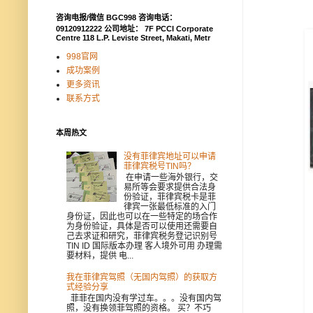
咨询电报/微信 BGC998 咨询电话：
09120912222 公司地址： 7F PCCI Corporate
Centre 118 L.P. Leviste Street, Makati, Metr
998官网
成功案例
更多资讯
联系方式
本周热文
没有菲律宾地址可以申请
菲律宾税号TIN吗？
在申请一些海外银行，交
易所等会要求提供合法身
份验证，菲律宾税卡是菲
律宾一张最低标准的入门
身份证，因此也可以在一些特定的场合作
为身份验证，具体是否可以使用还需要自
己去求证和研究，菲律宾税务登记识别号
TIN ID 国际版本办理 客人境外可用 办理需
要材料，提供 电...
我在菲律宾驾照（无国内驾照）的获取方
式经验分享
菲菲在国内没有学过车。。。没有国内驾
照，没有换领菲驾照的资格。 买？不巧