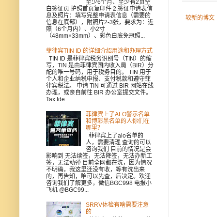
至少6个月、至少有2页空
白签证页 护照首页复印件 2.签证申请表信
息及照片：填写完整申请表信息（需要的
较新的博文
信息在底部），附照片2-3张，要求为：近
照（6个月内）、小2寸
（48mm×33mm）、彩色白底免冠照...
菲律宾TIIN ID 的详细介绍用途和办理方式
TIN ID 是菲律宾税务识别号（TIN）的缩
写，TIN 是由菲律宾国内收入局（BIR）分
配的唯一号码，用于税务目的。 TIN 用于
个人和企业纳税申报、支付税款和遵守菲
律宾税法。 申请 TIN 可通过 BIR 网站在线
办理，或亲自前往 BIR 办公室提交文件。
Tax Ide...
菲律宾上了ALO警示名单
和博彩黑名单的人你们在
哪里？
菲律宾上了alo名单的
人，需要清理 查询的可以
咨询我们 目前的情况是会
影响到 无法续签，无法降签，无法办新工
签，无法动弹 目前全网都在洗，因为情况
不明确，我这里还没有收，等有洗出来
的，再告知，咱可以先查，后决定。欢迎
咨询我们了解更多，微信BGC998 电报小
飞机 @BGC99...
SRRV体检有啥需要注意
的