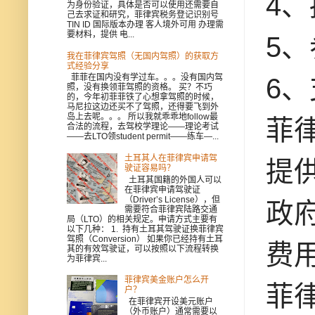
4
为身份验证，具体是否可以使用还需要自
己去求证和研究，菲律宾税务登记识别号
TIN ID 国际版本办理 客人境外可用 办理需
要材料，提供 电...
5
我在菲律宾驾照（无国内驾照）的获取方
式经验分享
菲菲在国内没有学过车。。。没有国内驾
6
照，没有换领菲驾照的资格。 买？不巧
的，今年初菲菲铁了心想拿驾照的时候，
马尼拉这边还买不了驾照，还得要飞到外
岛上去呢。。。 所以我就乖乖地follow最
菲
合法的流程，去驾校学理论——理论考试
——去LTO领student permit——练车—...
土耳其人在菲律宾申请驾
提
驶证容易吗？
土耳其国籍的外国人可以
在菲律宾申请驾驶证
（Driver’s License），但
政
需要符合菲律宾陆路交通
局（LTO）的相关规定。申请方式主要有
以下几种： 1. 持有土耳其驾驶证换菲律宾
驾照（Conversion） 如果你已经持有土耳
费
其的有效驾驶证，可以按照以下流程转换
为菲律宾...
菲律宾美金账户怎么开
菲
户？
在菲律宾开设美元账户
（外币账户）通常需要以