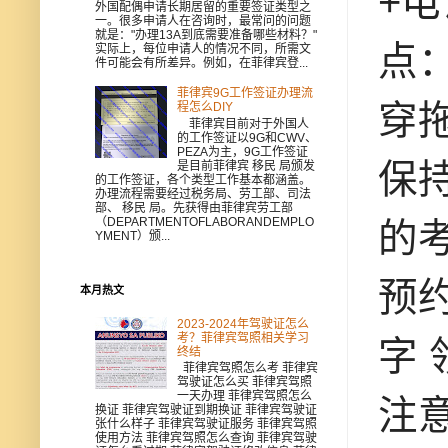
+电
外国配偶申请长期居留的重要签证类型之
一。很多申请人在咨询时，最常问的问题
就是："办理13A到底需要准备哪些材料？"
点
实际上，每位申请人的情况不同，所需文
件可能会有所差异。例如，在菲律宾登...
菲律宾9G工作签证办理流
穿
程怎么DIY
菲律宾目前对于外国人
的工作签证以9G和CWV、
PEZA为主，9G工作签证
保
是目前菲律宾 移民 局颁发
的工作签证，各个类型工作基本都涵盖。
办理流程需要经过税务局、劳工部、司法
部、 移民 局。先获得由菲律宾劳工部
（DEPARTMENTOFLABORANDEMPLO
的
YMENT）颁...
预约
本月热文
2023-2024年驾驶证怎么
考？菲律宾驾照相关学习
字
终结
菲律宾驾照怎么考 菲律宾
驾驶证怎么买 菲律宾驾照
一天办理 菲律宾驾照怎么
注
换证 菲律宾驾驶证到期换证 菲律宾驾驶证
张什么样子 菲律宾驾驶证服务 菲律宾驾照
使用方法 菲律宾驾照怎么查询 菲律宾驾驶