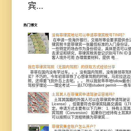
宾...
热门博文
没有菲律宾地址可以申请菲律宾税号TIN吗？
在申请一些海外银行，交易所等会要求提供合
律宾税卡是菲律宾一张最低标准的入门身份证
一些特定的场合作为身份验证，具体是否可以
去求证和研究，菲律宾税务登记识别号TIN ID
客人境外可用 办理需要材料，提供 电...
我在菲律宾驾照（无国内驾照）的获取方式经验分享
菲菲在国内没有学过车。。。没有国内驾照，没有换领菲驾
买？不巧的，今年初菲菲铁了心想拿驾照的时候，马尼拉这边
照，还得要飞到外岛上去呢。。。 所以我就乖乖地follow最
驾校学理论——理论考试——去LTO领student permit——练车—
土耳其人在菲律宾申请驾驶证容易吗？
土耳其国籍的外国人可以在菲律宾申请驾驶证（Dri
License），但需要符合菲律宾陆路交通局（L
定。申请方式主要有以下几种： 1. 持有土耳
宾驾照（Conversion） 如果你已经持有土耳
可以按照以下流程转换为菲律宾...
菲律宾美金账户怎么开户？