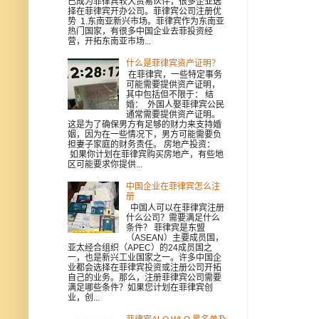
已成为菲律宾较大贸易伙伴，很多企业选
择在菲律宾开办公司。菲律宾公司注册优
势 1.东南亚新兴市场。菲律宾作为东南亚
热门国家，有很多中国企业去菲投资经
营，开拓东南亚市场...
什么是菲律宾资产证明？
在菲律宾，一些特定事务
可能需要提供资产证明，
其中包括但不限于： 结
婚： 外国人娶菲律宾公民
通常需要提供资产证明。
这是为了确保男方有足够的财力来支持婚
姻，因为在一些情况下，男方可能需要负
担妻子家庭的财务责任。 房地产投资：
如果你计划在菲律宾购买房地产，有些地
区可能要求你提供...
中国企业在菲律宾怎么注
册
中国人可以在菲律宾注册
什么公司？需要满足什么
条件？ 菲律宾是东盟
（ASEAN）主要成员国，
亚太经合组织（APEC）的24成员国之
一，也是新兴工业国家之一。许多中国企
业都会选择在菲律宾投资或注册公司开拓
自己的业务。那么，注册菲律宾公司需要
满足哪些条件？如果您计划在菲律宾创
业，创...