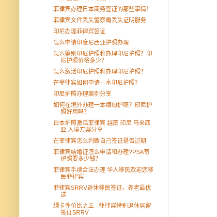
菲律宾办理日本商务签证的那些事情！
菲律宾文件丢失警察局丢失证明服务
印尼办理菲律宾签证
怎么申请印度尼西亚护照办理
怎么鉴别印尼护照和办理印尼护照？印
尼护照价格多少？
怎么激活印尼护照和办理印尼护照？
在菲律宾如何申请一本印尼护照？
印尼护照办理案例分享
如何在境外办理一本缅甸护照？印尼护
照好用吗？
白本护照激活菲律宾 越南 印尼 马来西
亚 入境方案分享
在菲律宾怎么判断自己签证是否过期
菲律宾结婚证怎么申请和办理?PSA寄
护照要多少钱？
菲律宾手续合法办理 华人移民欢迎您移
民菲律宾
菲律宾SRRV退休移民签证，养老最优
选
绿卡性价比之王 - 菲律宾特别退休居留
签证SRRV