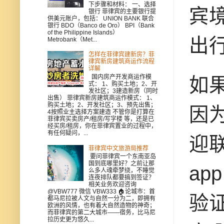
下步骤和材料： 一、选择
宾
银行 菲律宾的主要银行提
供美元账户，包括： UNION BANK 联合
银行 BDO（Banco de Oro） BPI（Bank
of the Philippine Islands）
出
Metrobank（Met...
怎样在菲律宾建新房？菲
律宾新房建筑商运作流程
详解
国内房产开发商运作模
如
式： 1、购买土地；2、开
发社区；3建造新房（同时
出售） 菲律宾新房建筑商运作模式： 1、
购买土地；2、开发社区；3、预先出售；
因
4按照业主选择方案建造 不管你是打算在
菲律宾买卖房产/租房/写字楼 等，还是已
经买房/租房，你在菲律宾置业的过程中，
有任何疑问，...
迎联
菲律宾中文旅游局推荐
要问菲律宾一个东南亚岛
国到底哪里好？之前让那
ap
么多人魂牵梦绕，不睡觉
连夜排队都要搞到签证？
相关业务欢迎咨询
@VBW777 微信 VBW333 🏠论城市：首
验
都马尼拉被人文与自然一分为二，即拥有
欧洲的风情，也有着大自然造物的神奇；
而菲律宾的第二大城市——宿务，比马尼
拉历史更为悠久...