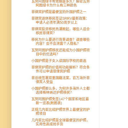
瓦努阿图绿卡有效期是多久？解密瓦努
阿图绿卡为什么有三种颜色
菲律宾护照是最便宜的外国护照之一
菲律宾退休移民签证SRRV最新政策：
申请人必须年满50周岁以上
菲律宾投资移民热潮掀起，哪些人适合
移民菲律宾？
移民为什么要进行背景调查？调查哪些
内容？会不会泄露个人隐私？
瓦努阿图护照移民还能成为小国护照项
目中的优选吗？
小国护照是子女入读国际学校的首选
菲侓宾护照的价值和功能解析？符合条
件可以申请菲侓宾护照
菲总统签署双重国籍法案，百万海外菲
律宾人受益
小国护照那么多，为何许多海外人士都
选择格林纳达护照移民？
瓦努阿图护照免签147个国家和地区最
新一览表(附图表)
正规几内亚比绍护照世界上最便宜的护
照项目
几内亚比绍护照是全球最便宜的护照，
实用性高成抢手货