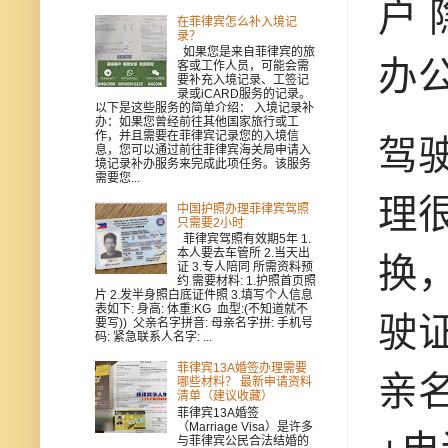
户
在菲律宾怎么补入境记
录？
如果您是来自菲律宾的旅
办
客或工作人员，可能会需
要补充入境记录、工签记
录或iCARD服务的记录。
以下是这些服务的简单介绍： 入境记录补
办：如果您曾经前往其他国家旅行或工
作，并且需要在菲律宾记录您的入境信
驾
息，您可以通过前往菲律宾海关局申请入
境记录补办服务来完成此项任务。该服务
需要您...
理
中国护照办理菲律宾驾照
只需要2小时
菲律宾驾照有效期5年 1.
本人要去车管所 2.当天出
换
证 3.专人陪同 所需资料预
约 需要材料: 1.护照首页照
片 2.发半身照白底证件照 3.填写个人信息
表如下: 身高: 体重:KG 血型:(不知道就不
驶
要写)) 父亲名字拼音: 母亲名字拼: 手机号
码: 紧急联系人名字: ...
菲律宾13A婚签办理需要
亲名
哪些材料？ 最新申请资料
清单（建议收藏）
菲律宾13A婚签
（Marriage Visa）是许多
与菲律宾公民合法结婚的