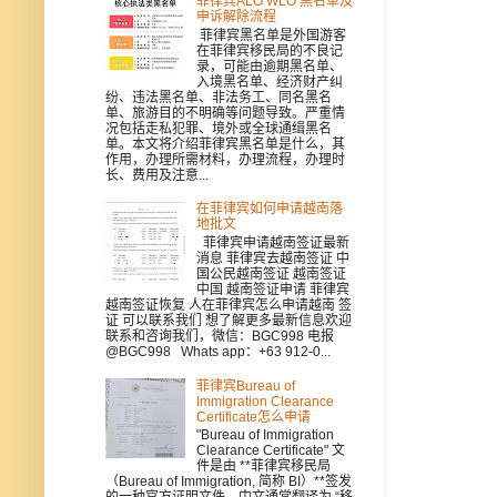
菲律宾ALO WLO 黑名单及
申诉解除流程
菲律宾黑名单是外国游客
在菲律宾移民局的不良记
录，可能由逾期黑名单、
入境黑名单、经济财产纠
纷、违法黑名单、非法务工、同名黑名
单、旅游目的不明确等问题导致。严重情
况包括走私犯罪、境外或全球通缉黑名
单。本文将介绍菲律宾黑名单是什么，其
作用，办理所需材料，办理流程，办理时
长、费用及注意...
在菲律宾如何申请越南落
地批文
菲律宾申请越南签证最新
消息 菲律宾去越南签证 中
国公民越南签证 越南签证
中国 越南签证申请 菲律宾
越南签证恢复 人在菲律宾怎么申请越南 签
证 可以联系我们 想了解更多最新信息欢迎
联系和咨询我们，微信：BGC998 电报
@BGC998 Whats app：+63 912-0...
菲律宾Bureau of
Immigration Clearance
Certificate怎么申请
"Bureau of Immigration
Clearance Certificate" 文
件是由 **菲律宾移民局
（Bureau of Immigration, 简称 BI）**签发
的一种官方证明文件，中文通常翻译为 “移