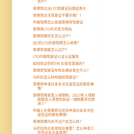
开户？
菲律宾达沃LTO驾驶证后遗症真大
菲律宾达沃驾驶证不要办理！！
中国驾照怎么变成菲律宾驾驶证
菲律宾LTO中文官方网站
菲律宾摩托车怎么过户？
QC的LTO办理驾照怎么收费？
菲律宾游艇怎么过户？
LTO中国驾驶证公证认证服务
如何验证你的TIN ID是否是真的？
菲律宾驾驶没年检车辆会发生什么？
马尼拉怎么持有国际驾驶证？
菲律宾申请日本多次往返签证的那些事
情！
菲律宾再放宽入境限制，2023年入境新
政策连入境登机前这一强制要求也取
消了！
中国人在菲律宾马尼拉申请日本多次往
返签证的那些事情！
菲律宾摩托车不过户会怎么样？
马尼拉的日本领馆在哪里？怎么申请工
作签证去日本旅游？