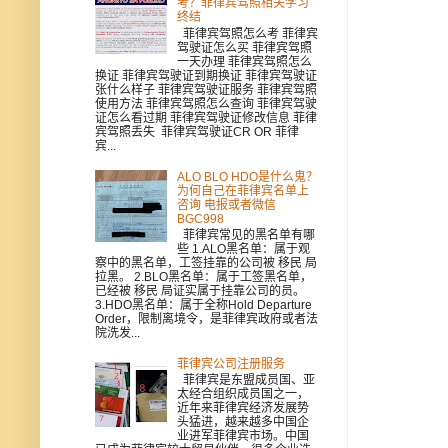
考？菲律宾驾照相关学习
终结
菲律宾驾照怎么考 菲律宾
驾驶证怎么买 菲律宾驾照
一天办理 菲律宾驾照怎么
换证 菲律宾驾驶证到期换证 菲律宾驾驶证
张什么样子 菲律宾驾驶证服务 菲律宾驾照
使用方法 菲律宾驾照怎么查询 菲律宾驾驶
证怎么看过期 菲律宾驾驶证修改信息 菲律
宾驾照丢失 菲律宾驾驶证CR OR 菲律
宾...
ALO BLO HDO是什么鬼？
为何自己在菲律宾名单上
咨询 电报或者微信
BGC998
菲律宾常见的黑名单有哪
些 1.ALO黑名单：属于观
察中的黑名单，工签挂靠的公司被 移民 局
拉黑。 2.BLO黑名单：属于工签黑名单，
已经被 移民 局证实属于挂靠公司的员。
3.HDO黑名单：属于全称Hold Departure
Order，限制离境令，是菲律宾政府或者法
院洗发...
菲律宾公司注册服务
菲律宾是东盟成员国、亚
太经合组织成员国之一，
近年来菲律宾经济发展势
头猛进，越来越多中国企
业进军菲律宾市场。中国