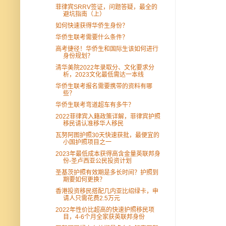
菲律宾SRRV签证，问题答疑，最全的
避坑指南（上）
如何快速获得华侨生身份？
华侨生联考需要什么条件？
高考捷径！华侨生和国际生该如何进行
身份规划？
清华美院2022年录取分、文化要求分
析，2023文化最低需达一本线
华侨生联考报名需要携带的资料有哪
些？
华侨生联考弯道超车有多牛？
2022菲律宾入籍政策详解，菲律宾护照
移民请认准移华人移民
瓦努阿图护照30天快速获批，最便宜的
小国护照项目之一
2023年最低成本获得高含金量英联邦身
份-圣卢西亚公民投资计划
圣基茨护照有效期是多长时间？护照到
期要如何更换？
香港投资移民搭配几内亚比绍绿卡，申
请人只需花费2.5万元
2022年性价比超高的快速护照移民项
目，4-6个月全家获英联邦身份