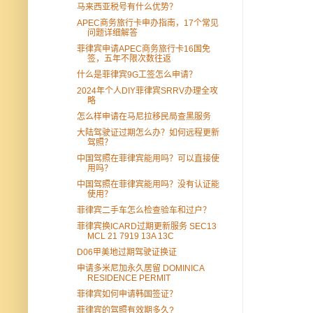
马来西亚税号有什么优势？
APEC商务旅行卡申办指南，17个常见
问题详细解答
菲律宾申请APEC商务旅行卡16国免
签，五年不限次数往返
什么是菲律宾9G工签怎么申请？
2024年个人DIY菲律宾SRRV办理全攻
略
怎么样申请在马尼拉移民局查黑服务
大陆驾驶证过期怎么办？如何远程更新
驾照？
中国驾照在菲律宾能用吗？可以直接使
用吗？
中国驾照在菲律宾能用吗？没有认证能
使用？
菲律宾二手车怎么检查验车和过户？
菲律宾换ICARD过期更新服务 SEC13
MCL 21 7919 13A 13C
D06甲美地过期驾驶证换证
申请多米尼加永久居留 DOMINICA
RESIDENCE PERMIT
菲律宾如何申请韩国签证？
菲律宾的驾照有效期多久?