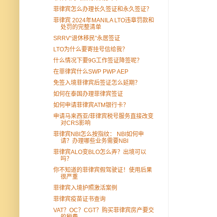
菲律宾怎么办理长久签证和永久签证？
菲律宾 2024年MANILA LTO违章罚款和
处罚的完整清单
SRRV“退休移民”永居签证
LTO为什么要寄挂号信给我？
什么情况下要9G工作签证降签呢？
在菲律宾什么SWP PWP AEP
免签入境菲律宾后签证怎么延期？
如何在泰国办理菲律宾签证
如何申请菲律宾ATM银行卡？
申请马来西亚/菲律宾税号服务直接改变
对CRS影响
菲律宾NBI怎么按指纹： NBI如何申
请？办理哪些业务需要NBI
菲律宾ALO变BLO怎么弄？出境可以
吗？
你不知道的菲律宾假驾驶证！使用后果
很严重
菲律宾入境护照激活案例
菲律宾疫苗证书查询
VAT？OC？CGT？购买菲律宾房产要交
的税费