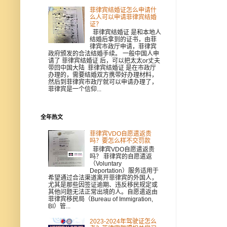
菲律宾结婚证怎么申请什
么人可以申请菲律宾结婚
证？
菲律宾结婚证 是和本地人
结婚后拿到的证书，由菲
律宾市政厅申请，菲律宾
政府颁发的合法结婚手续。 一般中国人申
请了 菲律宾结婚证 后，可以把太太or丈夫
带回中国大陆 菲律宾结婚证 是在市政厅
办理的，需要结婚双方携带好办理材料，
然后到菲律宾市政厅就可以申请办理了，
菲律宾是一个信仰...
全年热文
菲律宾VDO自愿遣返贵
吗？要怎么样不交罚款
菲律宾VDO自愿遣返贵
吗？ 菲律宾的自愿遣返
（Voluntary
Deportation）服务适用于
希望通过合法渠道离开菲律宾的外国人，
尤其是那些因签证逾期、违反移民规定或
其他问题无法正常出境的人。自愿遣返由
菲律宾移民局（Bureau of Immigration,
BI）管...
2023-2024年驾驶证怎么