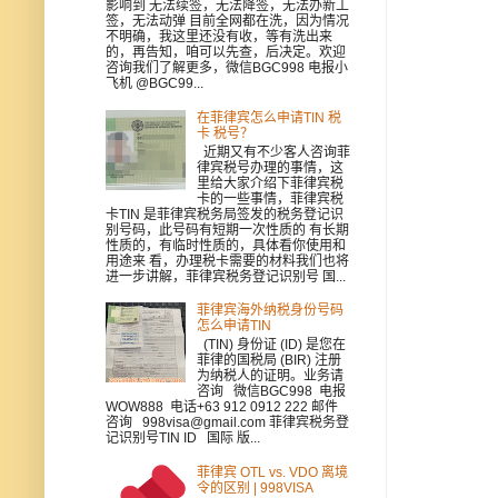
影响到 无法续签，无法降签，无法办新工
签，无法动弹 目前全网都在洗，因为情况
不明确，我这里还没有收，等有洗出来
的，再告知，咱可以先查，后决定。欢迎
咨询我们了解更多，微信BGC998 电报小
飞机 @BGC99...
在菲律宾怎么申请TIN 税
卡 税号？
近期又有不少客人咨询菲
律宾税号办理的事情，这
里给大家介绍下菲律宾税
卡的一些事情，菲律宾税
卡TIN 是菲律宾税务局签发的税务登记识
别号码，此号码有短期一次性质的 有长期
性质的，有临时性质的，具体看你使用和
用途来 看，办理税卡需要的材料我们也将
进一步讲解，菲律宾税务登记识别号 国...
菲律宾海外纳税身份号码
怎么申请TIN
(TIN) 身份证 (ID) 是您在
菲律的国税局 (BIR) 注册
为纳税人的证明。业务请
咨询 微信BGC998 电报
WOW888 电话+63 912 0912 222 邮件
咨询 998visa@gmail.com 菲律宾税务登
记识别号TIN ID 国际 版...
菲律宾 OTL vs. VDO 离境
令的区别 | 998VISA