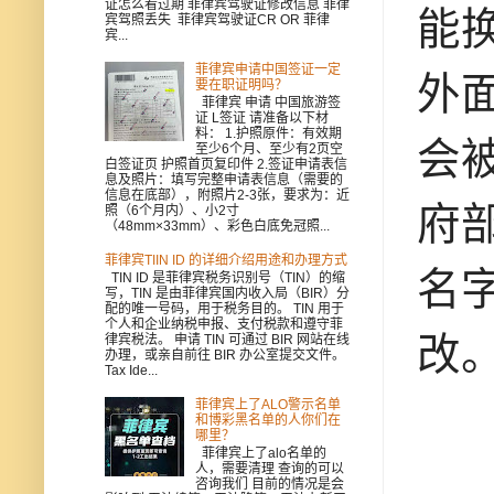
证怎么看过期 菲律宾驾驶证修改信息 菲律
能
宾驾照丢失 菲律宾驾驶证CR OR 菲律
宾...
菲律宾申请中国签证一定
外
要在职证明吗？
菲律宾 申请 中国旅游签
证 L签证 请准备以下材
料： 1.护照原件：有效期
会
至少6个月、至少有2页空
白签证页 护照首页复印件 2.签证申请表信
息及照片：填写完整申请表信息（需要的
信息在底部），附照片2-3张，要求为：近
府
照（6个月内）、小2寸
（48mm×33mm）、彩色白底免冠照...
菲律宾TIIN ID 的详细介绍用途和办理方式
名
TIN ID 是菲律宾税务识别号（TIN）的缩
写，TIN 是由菲律宾国内收入局（BIR）分
配的唯一号码，用于税务目的。 TIN 用于
个人和企业纳税申报、支付税款和遵守菲
改
律宾税法。 申请 TIN 可通过 BIR 网站在线
办理，或亲自前往 BIR 办公室提交文件。
Tax Ide...
菲律宾上了ALO警示名单
和博彩黑名单的人你们在
哪里？
菲律宾上了alo名单的
人，需要清理 查询的可以
咨询我们 目前的情况是会