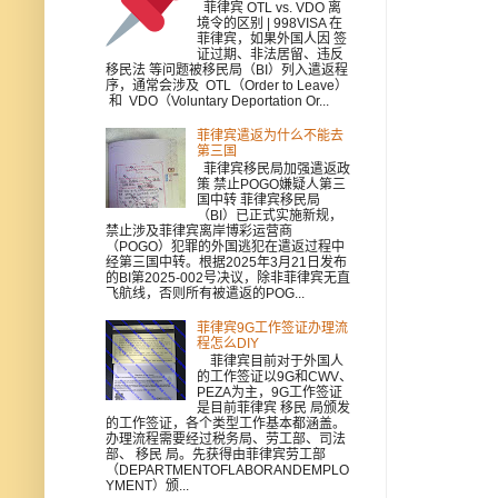
菲律宾 OTL vs. VDO 离
境令的区别 | 998VISA 在
菲律宾，如果外国人因 签
证过期、非法居留、违反
移民法 等问题被移民局（BI）列入遣返程
序，通常会涉及 OTL（Order to Leave）
和 VDO（Voluntary Deportation Or...
菲律宾遣返为什么不能去
第三国
菲律宾移民局加强遣返政
策 禁止POGO嫌疑人第三
国中转 菲律宾移民局
（BI）已正式实施新规，
禁止涉及菲律宾离岸博彩运营商
（POGO）犯罪的外国逃犯在遣返过程中
经第三国中转。根据2025年3月21日发布
的BI第2025-002号决议，除非菲律宾无直
飞航线，否则所有被遣返的POG...
菲律宾9G工作签证办理流
程怎么DIY
菲律宾目前对于外国人
的工作签证以9G和CWV、
PEZA为主，9G工作签证
是目前菲律宾 移民 局颁发
的工作签证，各个类型工作基本都涵盖。
办理流程需要经过税务局、劳工部、司法
部、 移民 局。先获得由菲律宾劳工部
（DEPARTMENTOFLABORANDEMPLO
YMENT）颁...