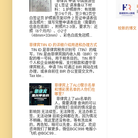
菲律宾 申请 中国旅游签
证 L签证 请准备以下材
料： 1.护照原件：有效期
至少6个月、至少有2页空
白签证页 护照首页复印件 2.签证申请表信
息及照片：填写完整申请表信息（需要的
信息在底部），附照片2-3张，要求为：近
较新的博文
照（6个月内）、小2寸
（48mm×33mm）、彩色白底免冠照...
菲律宾TIIN ID 的详细介绍用途和办理方式
TIN ID 是菲律宾税务识别号（TIN）的缩
写，TIN 是由菲律宾国内收入局（BIR）分
配的唯一号码，用于税务目的。 TIN 用于
个人和企业纳税申报、支付税款和遵守菲
律宾税法。 申请 TIN 可通过 BIR 网站在线
办理，或亲自前往 BIR 办公室提交文件。
Tax Ide...
菲律宾上了ALO警示名单
和博彩黑名单的人你们在
哪里？
菲律宾上了alo名单的
人，需要清理 查询的可以
咨询我们 目前的情况是会
影响到 无法续签，无法降签，无法办新工
签，无法动弹 目前全网都在洗，因为情况
不明确，我这里还没有收，等有洗出来
的，再告知，咱可以先查，后决定。欢迎
咨询我们了解更多，微信BGC998 电报小
飞机 @BGC99...