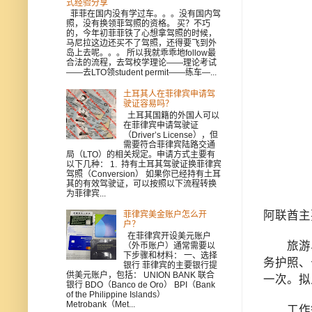
式经验分享
菲菲在国内没有学过车。。。没有国内驾
照，没有换领菲驾照的资格。 买？不巧
的，今年初菲菲铁了心想拿驾照的时候，
马尼拉这边还买不了驾照，还得要飞到外
岛上去呢。。。 所以我就乖乖地follow最
合法的流程，去驾校学理论——理论考试
——去LTO领student permit——练车—...
土耳其人在菲律宾申请驾
驶证容易吗？
土耳其国籍的外国人可以
在菲律宾申请驾驶证
（Driver’s License），但
需要符合菲律宾陆路交通
局（LTO）的相关规定。申请方式主要有
以下几种： 1. 持有土耳其驾驶证换菲律宾
驾照（Conversion） 如果你已经持有土耳
其的有效驾驶证，可以按照以下流程转换
为菲律宾...
阿联酋主
菲律宾美金账户怎么开
户？
在菲律宾开设美元账户
旅游、访
（外币账户）通常需要以
下步骤和材料： 一、选择
务护照、
银行 菲律宾的主要银行提
供美元账户，包括： UNION BANK 联合
一次。拟
银行 BDO（Banco de Oro） BPI（Bank
of the Philippine Islands）
Metrobank（Met...
工作签证