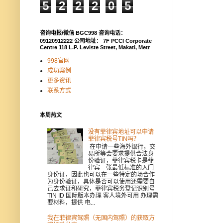
5
2
2
2
0
5
咨询电报/微信 BGC998 咨询电话：
09120912222 公司地址： 7F PCCI Corporate
Centre 118 L.P. Leviste Street, Makati, Metr
998官网
成功案例
更多资讯
联系方式
本周热文
没有菲律宾地址可以申请
菲律宾税号TIN吗？
在申请一些海外银行，交
易所等会要求提供合法身
份验证，菲律宾税卡是菲
律宾一张最低标准的入门
身份证，因此也可以在一些特定的场合作
为身份验证，具体是否可以使用还需要自
己去求证和研究，菲律宾税务登记识别号
TIN ID 国际版本办理 客人境外可用 办理需
要材料，提供 电...
我在菲律宾驾照（无国内驾照）的获取方