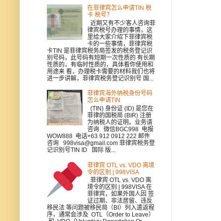
在菲律宾怎么申请TIN 税
卡 税号？
近期又有不少客人咨询菲
律宾税号办理的事情，这
里给大家介绍下菲律宾税
卡的一些事情，菲律宾税
卡TIN 是菲律宾税务局签发的税务登记识
别号码，此号码有短期一次性质的 有长期
性质的，有临时性质的，具体看你使用和
用途来 看，办理税卡需要的材料我们也将
进一步讲解，菲律宾税务登记识别号 国...
菲律宾海外纳税身份号码
怎么申请TIN
(TIN) 身份证 (ID) 是您在
菲律的国税局 (BIR) 注册
为纳税人的证明。业务请
咨询 微信BGC998 电报
WOW888 电话+63 912 0912 222 邮件
咨询 998visa@gmail.com 菲律宾税务登
记识别号TIN ID 国际 版...
菲律宾 OTL vs. VDO 离境
令的区别 | 998VISA
菲律宾 OTL vs. VDO 离
境令的区别 | 998VISA 在
菲律宾，如果外国人因 签
证过期、非法居留、违反
移民法 等问题被移民局（BI）列入遣返程
序，通常会涉及 OTL（Order to Leave）