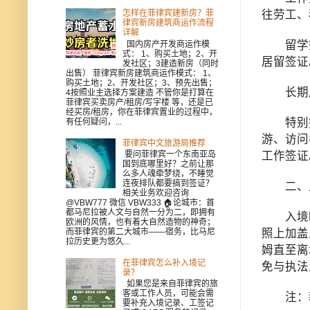
往劳工、
怎样在菲律宾建新房？菲
律宾新房建筑商运作流程
详解
留学签证
国内房产开发商运作模
式： 1、购买土地；2、开
居留签证
发社区；3建造新房（同时
出售） 菲律宾新房建筑商运作模式： 1、
购买土地；2、开发社区；3、预先出售；
长期居
4按照业主选择方案建造 不管你是打算在
菲律宾买卖房产/租房/写字楼 等，还是已
经买房/租房，你在菲律宾置业的过程中，
特别提醒
有任何疑问，...
游、访问
菲律宾中文旅游局推荐
工作签证
要问菲律宾一个东南亚岛
国到底哪里好？之前让那
么多人魂牵梦绕，不睡觉
连夜排队都要搞到签证？
二、
相关业务欢迎咨询
@VBW777 微信 VBW333 🏠论城市：首
都马尼拉被人文与自然一分为二，即拥有
入境时必
欧洲的风情，也有着大自然造物的神奇；
照上加盖
而菲律宾的第二大城市——宿务，比马尼
拉历史更为悠久...
姆直至离
在菲律宾怎么补入境记
免与执法
录？
如果您是来自菲律宾的旅
客或工作人员，可能会需
注：新
要补充入境记录、工签记