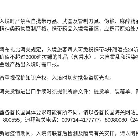
境时严禁私自携带毒品、武器及管制刀具、伪钞、麻醉药品
精神类药物管制严格，携带药品入境需谨慎，应携带原始处
扎比海关规定，入境旅客每人可免税携带4升烈酒或24听啤酒
价值不超过3000迪拉姆的礼品（含香水）。来自霍乱和污
金融产品出入境时需申报。
重视保护知识产权，入境时切勿携带盗版光盘。
关货物进出口手续时须提供所需文件：提货单、装箱单、商
酋长国具体要求可能有所不同，请以各酋长国海关网站上发布
0，800555；迪拜海关电话：009714-4177777，80080080
冠疫情期间，入境阿联酋后检测及隔离有关安排，请以阿民