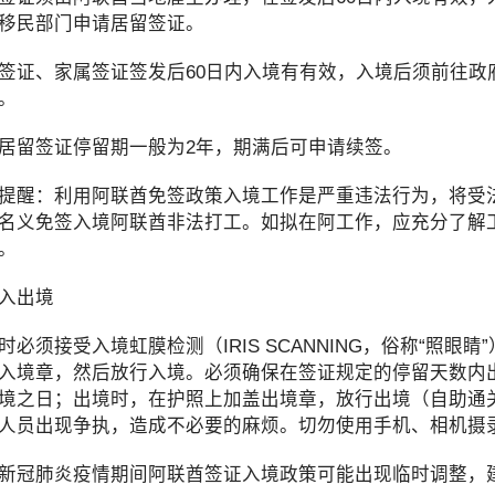
移民部门申请居留签证。
、家属签证签发后60日内入境有有效，入境后须前往政
。
留签证停留期一般为2年，期满后可申请续签。
：利用阿联酋免签政策入境工作是严重违法行为，将受法
名义免签入境阿联酋非法打工。如拟在阿工作，应充分了解
。
入出境
须接受入境虹膜检测（IRIS SCANNING，俗称“照
入境章，然后放行入境。必须确保在签证规定的停留天数内出
境之日；出境时，在护照上加盖出境章，放行出境（自助通
人员出现争执，造成不必要的麻烦。切勿使用手机、相机摄
冠肺炎疫情期间阿联酋签证入境政策可能出现临时调整，建