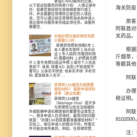
录或iCARD服务的记录。
以下是这些服务的简单介绍： 入境记录补
海关防疫
办：如果您曾经前往其他国家旅行或工
作，并且需要在菲律宾记录您的入境信
息，您可以通过前往菲律宾海关局申请入
旅客入
境记录补办服务来完成此项任务。该服务
需要您...
阿联酋对
关药品。
中国护照办理菲律宾驾照
只需要2小时
菲律宾驾照有效期5年 1.
根据阿布
本人要去车管所 2.当天出
证 3.专人陪同 所需资料预
斤烟草，
约 需要材料: 1.护照首页照
片 2.发半身照白底证件照 3.填写个人信息
等额其他
表如下: 身高: 体重:KG 血型:(不知道就不
要写)) 父亲名字拼音: 母亲名字拼: 手机号
码: 紧急联系人名字: ...
阿联酋
菲律宾13A婚签办理需要
哪些材料？ 最新申请资料
办理海
清单（建议收藏）
税证明。
菲律宾13A婚签
（Marriage Visa）是许多
与菲律宾公民合法结婚的
阿联酋各
外国配偶申请长期居留的重要签证类型之
一。很多申请人在咨询时，最常问的问题
810200
就是："办理13A到底需要准备哪些材料？"
实际上，每位申请人的情况不同，所需文
件可能会有所差异。例如，在菲律宾登...
注：新