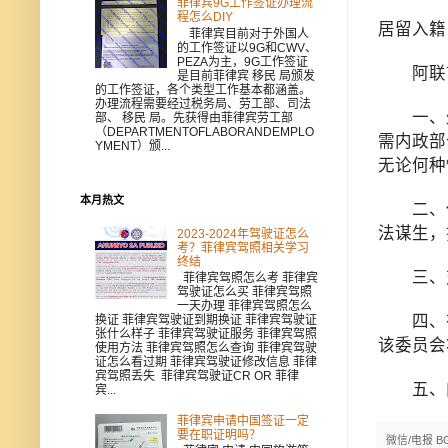
菲律宾9G工作签证办理流
程怎么DIY
居留入籍
菲律宾目前对于外国人
的工作签证以9G和CWV、
PEZA为主，9G工作签证
阿联酋
是目前菲律宾 移民 局颁发
的工作签证，各个类型工作基本都涵盖。
办理流程需要经过税务局、劳工部、司法
一、外
部、 移民 局。先获得由菲律宾劳工部
（DEPARTMENTOFLABORANDEMPLO
需内政部
YMENT）颁...
无论何种
本月热文
二、任何
法谋生，
2023-2024年驾驶证怎么
考？菲律宾驾照相关学习
终结
三、对
菲律宾驾照怎么考 菲律宾
驾驶证怎么买 菲律宾驾照
一天办理 菲律宾驾照怎么
四、有
换证 菲律宾驾驶证到期换证 菲律宾驾驶证
张什么样子 菲律宾驾驶证服务 菲律宾驾照
该委员会
使用方法 菲律宾驾照怎么查询 菲律宾驾驶
证怎么看过期 菲律宾驾驶证修改信息 菲律
宾驾照丢失 菲律宾驾驶证CR OR 菲律
五、内
宾...
菲律宾申请中国签证一定
要在职证明吗？
微信/电报 B