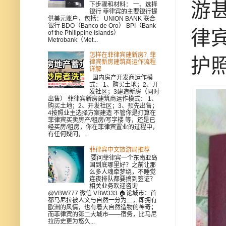
游
下步骤和材料： 一、选择
银行 菲律宾的主要银行提
供美元账户，包括： UNION BANK 联合
银行 BDO（Banco de Oro） BPI（Bank
律
of the Philippine Islands）
Metrobank（Met...
怎样在菲律宾建新房？菲
护
律宾新房建筑商运作流程
详解
国内房产开发商运作模
式： 1、购买土地；2、开
发社区；3建造新房（同时
出售） 菲律宾新房建筑商运作模式： 1、
购买土地；2、开发社区；3、预先出售；
4按照业主选择方案建造 不管你是打算在
菲律宾买卖房产/租房/写字楼 等，还是已
经买房/租房，你在菲律宾置业的过程中，
有任何疑问，...
菲律宾中文旅游局推荐
要问菲律宾一个东南亚岛
国到底哪里好？之前让那
么多人魂牵梦绕，不睡觉
连夜排队都要搞到签证？
相关业务欢迎咨询
@VBW777 微信 VBW333 🏠论城市：首
都马尼拉被人文与自然一分为二，即拥有
欧洲的风情，也有着大自然造物的神奇；
而菲律宾的第二大城市——宿务，比马尼
拉历史更为悠久...