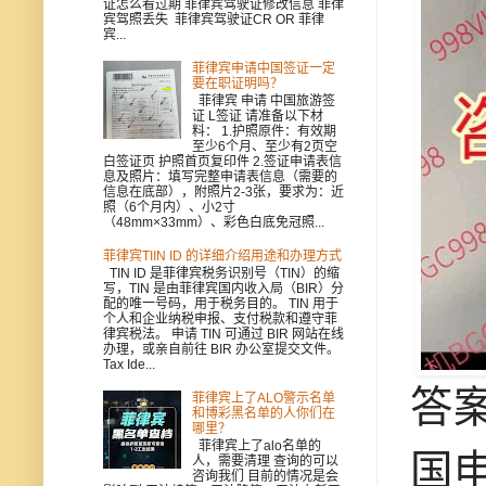
证怎么看过期 菲律宾驾驶证修改信息 菲律
宾驾照丢失 菲律宾驾驶证CR OR 菲律
宾...
菲律宾申请中国签证一定
要在职证明吗？
菲律宾 申请 中国旅游签
证 L签证 请准备以下材
料： 1.护照原件：有效期
至少6个月、至少有2页空
白签证页 护照首页复印件 2.签证申请表信
息及照片：填写完整申请表信息（需要的
信息在底部），附照片2-3张，要求为：近
照（6个月内）、小2寸
（48mm×33mm）、彩色白底免冠照...
菲律宾TIIN ID 的详细介绍用途和办理方式
TIN ID 是菲律宾税务识别号（TIN）的缩
写，TIN 是由菲律宾国内收入局（BIR）分
配的唯一号码，用于税务目的。 TIN 用于
个人和企业纳税申报、支付税款和遵守菲
律宾税法。 申请 TIN 可通过 BIR 网站在线
办理，或亲自前往 BIR 办公室提交文件。
Tax Ide...
答
菲律宾上了ALO警示名单
和博彩黑名单的人你们在
哪里？
菲律宾上了alo名单的
国
人，需要清理 查询的可以
咨询我们 目前的情况是会