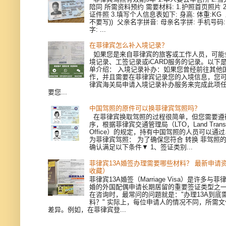
陪同 所需资料预约 需要材料: 1.护照首页照片 
证件照 3.填写个人信息表如下: 身高: 体重:KG
不要写)) 父亲名字拼音: 母亲名字拼: 手机号码
字: ...
在菲律宾怎么补入境记录？
如果您是来自菲律宾的旅客或工作人员，可能
境记录、工签记录或iCARD服务的记录。以下
单介绍： 入境记录补办：如果您曾经前往其他
作，并且需要在菲律宾记录您的入境信息，您
律宾海关局申请入境记录补办服务来完成此项
要您...
中国驾照的原件可以换菲律宾驾照吗？
在菲律宾换取驾照的过程很简单，但您需要遵
序，根据菲律宾交通管理局（LTO，Land Transpor
Office）的规定，持有中国驾照的人员可以通
为菲律宾驾照： 为了确保您符合 转换 菲驾照
确认满足以下条件▼ 1、签证类别...
菲律宾13A婚签办理需要哪些材料？ 最新申请
收藏）
菲律宾13A婚签（Marriage Visa）是许多与
婚的外国配偶申请长期居留的重要签证类型之
在咨询时，最常问的问题就是："办理13A到底
料？" 实际上，每位申请人的情况不同，所需
差异。例如，在菲律宾登...