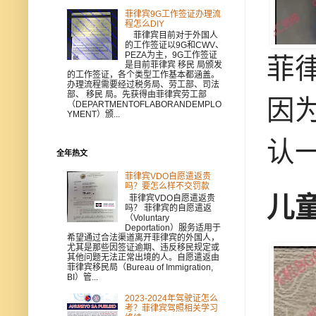
菲律宾9G工作签证办理流
程怎么DIY
菲律宾目前对于外国人
的工作签证以9G和CWV、
PEZA为主，9G工作签证
菲
是目前菲律宾 移民 局颁发
的工作签证，各个类型工作基本都涵盖。
办理流程需要经过税务局、劳工部、司法
部、 移民 局。先获得由菲律宾劳工部
因
（DEPARTMENTOFLABORANDEMPLO
YMENT）颁...
认
全年热文
菲律宾VDO自愿遣返贵
吗？要怎么样不交罚款
儿
菲律宾VDO自愿遣返贵
吗？ 菲律宾的自愿遣返
（Voluntary
Deportation）服务适用于
希望通过合法渠道离开菲律宾的外国人，
尤其是那些因签证逾期、违反移民规定或
其他问题无法正常出境的人。自愿遣返由
菲律宾移民局（Bureau of Immigration,
BI）管...
2023-2024年驾驶证怎么
考？菲律宾驾照相关学习