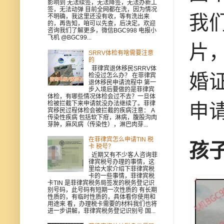
影响到 无法续签，无法降签，无法办新工
签，无法动弹 目前全网都在洗，因为情况
我
不明确，我这里还没有收，等有洗出来
的，再告知，咱可以先查，后决定。欢迎
咨询我们了解更多，微信BGC998 电报小
飞机 @BGC99...
片
SRRV体检有啥需要注意
的
菲律宾退休移民SRRV体
婚
检没过怎么办？ 在菲律宾
退休移民申请流程中 第一
步入境后要做的是菲律宾
体检，有哪些情况体检会过不去？一旦体
检被拦截下来申请就没办法继续了。菲律
申
宾移民过程体检会被拦截的疾病注意： A
传染性疾病 包括软下疳，淋病，腹股沟肉
芽肿，麻风病（传染性），淋巴肉芽...
在菲律宾怎么申请TIN 税
孩
卡 税号？
近期又有不少客人咨询菲
律宾税号办理的事情，这
里给大家介绍下菲律宾税
卡的一些事情，菲律宾税
卡TIN 是菲律宾税务局签发的税务登记识
别号码，此号码有短期一次性质的 有长期
性质的，有临时性质的，具体看你使用和
用途来 看，办理税卡需要的材料我们也将
进一步讲解，菲律宾税务登记识别号 国...