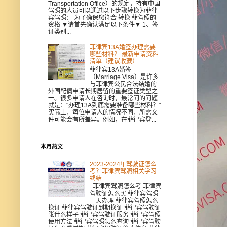
Transportation Office）的规定，持有中国
驾照的人员可以通过以下步骤转换为菲律
宾驾照： 为了确保您符合 转换 菲驾照的
资格 ▼请首先确认满足以下条件▼ 1、签
证类别...
菲律宾13A婚签办理需要
哪些材料？ 最新申请资料
清单（建议收藏）
菲律宾13A婚签
（Marriage Visa）是许多
与菲律宾公民合法结婚的
外国配偶申请长期居留的重要签证类型之
一。很多申请人在咨询时，最常问的问题
就是："办理13A到底需要准备哪些材料？"
实际上，每位申请人的情况不同，所需文
件可能会有所差异。例如，在菲律宾登...
本月热文
2023-2024年驾驶证怎么
考？菲律宾驾照相关学习
终结
菲律宾驾照怎么考 菲律宾
驾驶证怎么买 菲律宾驾照
一天办理 菲律宾驾照怎么
换证 菲律宾驾驶证到期换证 菲律宾驾驶证
张什么样子 菲律宾驾驶证服务 菲律宾驾照
使用方法 菲律宾驾照怎么查询 菲律宾驾驶