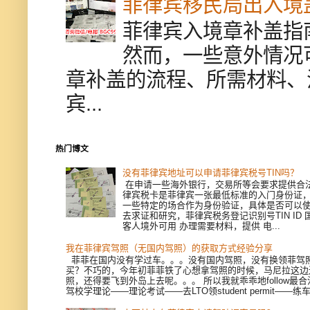
菲律宾移民局出入境
菲律宾入境章补盖指
然而，一些意外情况
章补盖的流程、所需材料、
宾...
热门博文
没有菲律宾地址可以申请菲律宾税号TIN吗？
在申请一些海外银行，交易所等会要求提供合
律宾税卡是菲律宾一张最低标准的入门身份证
一些特定的场合作为身份验证，具体是否可以
去求证和研究，菲律宾税务登记识别号TIN ID
客人境外可用 办理需要材料，提供 电...
我在菲律宾驾照（无国内驾照）的获取方式经验分享
菲菲在国内没有学过车。。。没有国内驾照，没有换领菲驾
买？不巧的，今年初菲菲铁了心想拿驾照的时候，马尼拉这边
照，还得要飞到外岛上去呢。。。 所以我就乖乖地follow最
驾校学理论——理论考试——去LTO领student permit——练车—