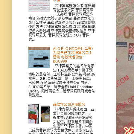
终结
菲律宾驾照怎么考 菲律宾
驾驶证怎么买 菲律宾驾照
一天办理 菲律宾驾照怎么
换证 菲律宾驾驶证到期换证 菲律宾驾驶证
张什么样子 菲律宾驾驶证服务 菲律宾驾照
使用方法 菲律宾驾照怎么查询 菲律宾驾驶
证怎么看过期 菲律宾驾驶证修改信息 菲律
宾驾照丢失 菲律宾驾驶证CR OR 菲律
宾...
ALO BLO HDO是什么鬼？
为何自己在菲律宾名单上
咨询 电报或者微信
BGC998
菲律宾常见的黑名单有哪
些 1.ALO黑名单：属于观
察中的黑名单，工签挂靠的公司被 移民 局
拉黑。 2.BLO黑名单：属于工签黑名单，
已经被 移民 局证实属于挂靠公司的员。
3.HDO黑名单：属于全称Hold Departure
Order，限制离境令，是菲律宾政府或者法
院洗发...
菲律宾公司注册服务
菲律宾是东盟成员国、亚
太经合组织成员国之一，
近年来菲律宾经济发展势
头猛进，越来越多中国企
业进军菲律宾市场。中国
已成为菲律宾较大贸易伙伴，很多企业选