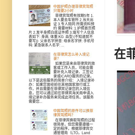
中国护照办理菲律宾驾照
只需要2小时
菲律宾驾照有效期5年 1.
本人要去车管所 2.当天出
证 3.专人陪同 所需资料预
约 需要材料: 1.护照首页照
片 2.发半身照白底证件照 3.填写个人信息
表如下: 身高: 体重:KG 血型:(不知道就不
要写)) 父亲名字拼音: 母亲名字拼: 手机号
码: 紧急联系人名字: ...
在
在菲律宾怎么补入境记
录？
如果您是来自菲律宾的旅
客或工作人员，可能会需
要补充入境记录、工签记
录或iCARD服务的记录。
以下是这些服务的简单介绍： 入境记录补
办：如果您曾经前往其他国家旅行或工
作，并且需要在菲律宾记录您的入境信
息，您可以通过前往菲律宾海关局申请入
境记录补办服务来完成此项任务。该服务
需要您...
中国驾照的原件可以换菲
律宾驾照吗？
在菲律宾换取驾照的过程
很简单，但您需要遵循一
定的程序，根据菲律宾交
通管理局（LTO，Land