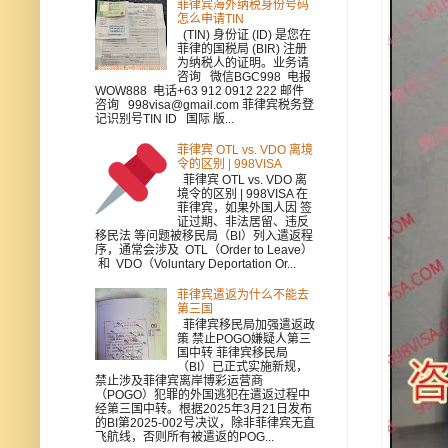
菲律宾海外纳税身份号码
怎么申请TIN
(TIN) 身份证 (ID) 是您在
菲律的国税局 (BIR) 注册
为纳税人的证明。业务请
咨询 微信BGC998 电报
WOW888 电话+63 912 0912 222 邮件
咨询 998visa@gmail.com 菲律宾税务登
记识别号TIN ID 国际 版...
菲律宾 OTL vs. VDO 离境
令的区别 | 998VISA
菲律宾 OTL vs. VDO 离
境令的区别 | 998VISA 在
菲律宾，如果外国人因 签
证过期、非法居留、违反
移民法 等问题被移民局（BI）列入遣返程
序，通常会涉及 OTL（Order to Leave）
和 VDO（Voluntary Deportation Or...
菲律宾遣返为什么不能去
第三国
菲律宾移民局加强遣返政
策 禁止POGO嫌疑人第三
国中转 菲律宾移民局
（BI）已正式实施新规，
禁止涉及菲律宾离岸博彩运营商
（POGO）犯罪的外国逃犯在遣返过程中
经第三国中转。根据2025年3月21日发布
的BI第2025-002号决议，除非菲律宾无直
飞航线，否则所有被遣返的POG...