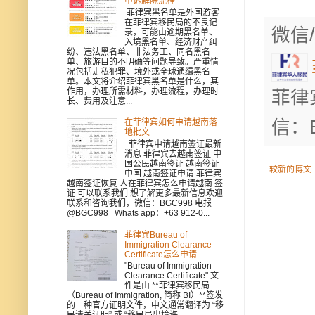
申诉解除流程
菲律宾黑名单是外国游客
在菲律宾移民局的不良记
微信/
录，可能由逾期黑名单、
入境黑名单、经济财产纠
纷、违法黑名单、非法务工、同名黑名
单、旅游目的不明确等问题导致。严重情
况包括走私犯罪、境外或全球通缉黑名
单。本文将介绍菲律宾黑名单是什么，其
作用，办理所需材料，办理流程，办理时
菲律
长、费用及注意...
信：B
在菲律宾如何申请越南落
地批文
菲律宾申请越南签证最新
消息 菲律宾去越南签证 中
国公民越南签证 越南签证
较新的博文
中国 越南签证申请 菲律宾
越南签证恢复 人在菲律宾怎么申请越南 签
证 可以联系我们 想了解更多最新信息欢迎
联系和咨询我们，微信：BGC998 电报
@BGC998 Whats app：+63 912-0...
菲律宾Bureau of
Immigration Clearance
Certificate怎么申请
"Bureau of Immigration
Clearance Certificate" 文
件是由 **菲律宾移民局
（Bureau of Immigration, 简称 BI）**签发
的一种官方证明文件，中文通常翻译为 “移
民清关证明” 或 “移民局出境许...