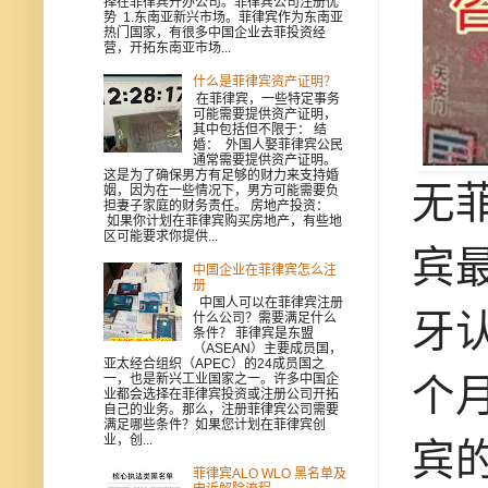
择在菲律宾开办公司。菲律宾公司注册优
势 1.东南亚新兴市场。菲律宾作为东南亚
热门国家，有很多中国企业去菲投资经
营，开拓东南亚市场...
什么是菲律宾资产证明？
在菲律宾，一些特定事务
可能需要提供资产证明，
其中包括但不限于： 结
婚： 外国人娶菲律宾公民
通常需要提供资产证明。
这是为了确保男方有足够的财力来支持婚
无
姻，因为在一些情况下，男方可能需要负
担妻子家庭的财务责任。 房地产投资：
如果你计划在菲律宾购买房地产，有些地
区可能要求你提供...
宾
中国企业在菲律宾怎么注
册
中国人可以在菲律宾注册
牙
什么公司？需要满足什么
条件？ 菲律宾是东盟
（ASEAN）主要成员国，
亚太经合组织（APEC）的24成员国之
个
一，也是新兴工业国家之一。许多中国企
业都会选择在菲律宾投资或注册公司开拓
自己的业务。那么，注册菲律宾公司需要
满足哪些条件？如果您计划在菲律宾创
业，创...
宾
菲律宾ALO WLO 黑名单及