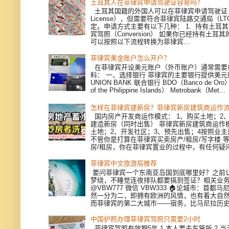
土耳其人在菲律宾申请驾驶证容易吗？
土耳其国籍的外国人可以在菲律宾申请驾驶证（Dri
License），但需要符合菲律宾陆路交通局（L
定。申请方式主要有以下几种： 1. 持有土耳
宾驾照（Conversion） 如果你已经持有土耳
可以按照以下流程转换为菲律宾...
菲律宾美金账户怎么开户？
在菲律宾开设美元账户（外币账户）通常需要
料： 一、选择银行 菲律宾的主要银行提供美
UNION BANK 联合银行 BDO（Banco de Oro）
of the Philippine Islands） Metrobank（Met...
怎样在菲律宾建新房？菲律宾新房建筑商运作
国内房产开发商运作模式： 1、购买土地；2、
建造新房（同时出售） 菲律宾新房建筑商运作模
土地；2、开发社区；3、预先出售；4按照业
不管你是打算在菲律宾买卖房产/租房/写字楼 
房/租房，你在菲律宾置业的过程中，有任何疑问，
菲律宾中文旅游局推荐
要问菲律宾一个东南亚岛国到底哪里好？之前
梦绕，不睡觉连夜排队都要搞到签证？相关业
@VBW777 微信 VBW333 🏠论城市：首都
然一分为二，即拥有欧洲的风情，也有着大自
而菲律宾的第二大城市——宿务，比马尼拉历史更
中国护照办理菲律宾驾照只需要2小时
菲律宾驾照有效期5年 1.本人要去车管所 2.当天