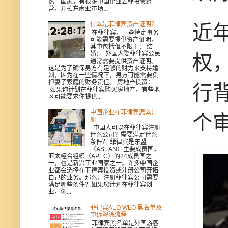
热门国家，有很多中国企业去菲投资经
营，开拓东南亚市场...
什么是菲律宾资产证明？
近
在菲律宾，一些特定事务
可能需要提供资产证明，
其中包括但不限于： 结
婚： 外国人娶菲律宾公民
权
通常需要提供资产证明。
这是为了确保男方有足够的财力来支持婚
姻，因为在一些情况下，男方可能需要负
担妻子家庭的财务责任。 房地产投资：
行
如果你计划在菲律宾购买房地产，有些地
区可能要求你提供...
中国企业在菲律宾怎么注
个
册
中国人可以在菲律宾注册
什么公司？需要满足什么
条件？ 菲律宾是东盟
（ASEAN）主要成员国，
亚太经合组织（APEC）的24成员国之
一，也是新兴工业国家之一。许多中国企
业都会选择在菲律宾投资或注册公司开拓
自己的业务。那么，注册菲律宾公司需要
满足哪些条件？如果您计划在菲律宾创
业，创...
菲律宾ALO WLO 黑名单及
申诉解除流程
菲律宾黑名单是外国游客