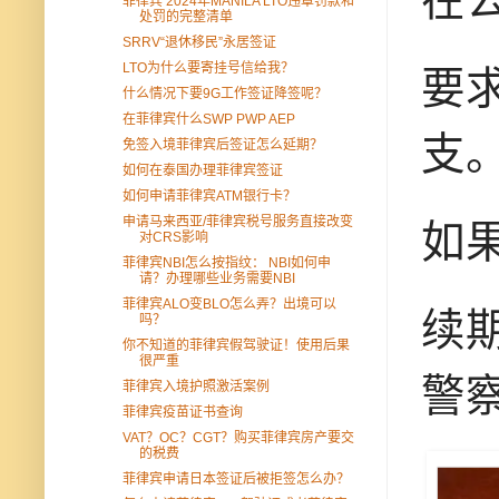
菲律宾 2024年MANILA LTO违章罚款和
处罚的完整清单
SRRV“退休移民”永居签证
LTO为什么要寄挂号信给我？
要
什么情况下要9G工作签证降签呢？
在菲律宾什么SWP PWP AEP
支
免签入境菲律宾后签证怎么延期？
如何在泰国办理菲律宾签证
如何申请菲律宾ATM银行卡？
申请马来西亚/菲律宾税号服务直接改变
如
对CRS影响
菲律宾NBI怎么按指纹： NBI如何申
请？办理哪些业务需要NBI
菲律宾ALO变BLO怎么弄？出境可以
续
吗？
你不知道的菲律宾假驾驶证！使用后果
很严重
警
菲律宾入境护照激活案例
菲律宾疫苗证书查询
VAT？OC？CGT？购买菲律宾房产要交
的税费
菲律宾申请日本签证后被拒签怎么办？