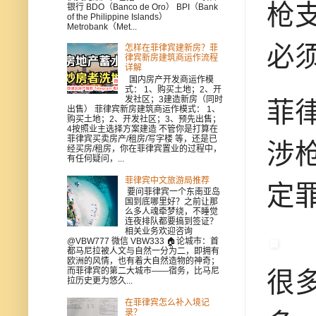
枪
银行 BDO（Banco de Oro） BPI（Bank
of the Philippine Islands）
Metrobank（Met...
必
怎样在菲律宾建新房？菲
律宾新房建筑商运作流程
详解
国内房产开发商运作模
式： 1、购买土地；2、开
发社区；3建造新房（同时
菲
出售） 菲律宾新房建筑商运作模式： 1、
购买土地；2、开发社区；3、预先出售；
4按照业主选择方案建造 不管你是打算在
菲律宾买卖房产/租房/写字楼 等，还是已
涉
经买房/租房，你在菲律宾置业的过程中，
有任何疑问，...
菲律宾中文旅游局推荐
定
要问菲律宾一个东南亚岛
国到底哪里好？之前让那
么多人魂牵梦绕，不睡觉
连夜排队都要搞到签证？
相关业务欢迎咨询
@VBW777 微信 VBW333 🏠论城市：首
都马尼拉被人文与自然一分为二，即拥有
欧洲的风情，也有着大自然造物的神奇；
而菲律宾的第二大城市——宿务，比马尼
很
拉历史更为悠久...
在菲律宾怎么补入境记
录？