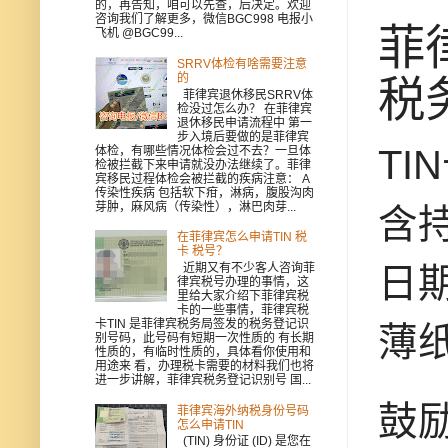
的，再告知，咱可以先查，后决定。欢迎
咨询我们了解更多，微信BGC998 电报小
菲律
飞机 @BGC99...
SRRV体检有啥需要注意
的
税
菲律宾退休移民SRRV体
检没过怎么办？ 在菲律宾
退休移民申请流程中 第一
步入境后要做的是菲律宾
TI
体检，有哪些情况体检会过不去？一旦体
检被拦截下来申请就没办法继续了。菲律
宾移民过程体检会被拦截的疾病注意： A
传染性疾病 包括软下疳，淋病，腹股沟肉
芽肿，麻风病（传染性），淋巴肉芽...
含
在菲律宾怎么申请TIN 税
卡 税号？
近期又有不少客人咨询菲
日期
律宾税号办理的事情，这
里给大家介绍下菲律宾税
卡的一些事情，菲律宾税
卡TIN 是菲律宾税务局签发的税务登记识
薄
别号码，此号码有短期一次性质的 有长期
性质的，有临时性质的，具体看你使用和
用途来 看，办理税卡需要的材料我们也将
进一步讲解，菲律宾税务登记识别号 国...
鼓励
菲律宾海外纳税身份号码
怎么申请TIN
(TIN) 身份证 (ID) 是您在