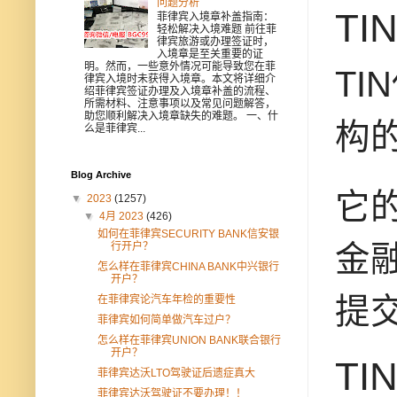
问题分析
T
菲律宾入境章补盖指南：
轻松解决入境难题 前往菲
律宾旅游或办理签证时，
入境章是至关重要的证
明。然而，一些意外情况可能导致您在菲
T
律宾入境时未获得入境章。本文将详细介
绍菲律宾签证办理及入境章补盖的流程、
所需材料、注意事项以及常见问题解答，
助您顺利解决入境章缺失的难题。 一、什
构
么是菲律宾...
Blog Archive
它
▼
2023
(1257)
▼
4月 2023
(426)
如何在菲律宾SECURITY BANK信安银
金融
行开户？
怎么样在菲律宾CHINA BANK中兴银行
开户？
提
在菲律宾论汽车年检的重要性
菲律宾如何简单做汽车过户？
怎么样在菲律宾UNION BANK联合银行
开户？
T
菲律宾达沃LTO驾驶证后遗症真大
菲律宾达沃驾驶证不要办理！！