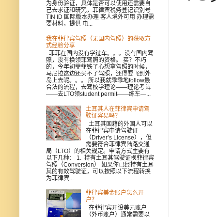
为身份验证，具体是否可以使用还需要自
己去求证和研究，菲律宾税务登记识别号
TIN ID 国际版本办理 客人境外可用 办理需
要材料，提供 电...
我在菲律宾驾照（无国内驾照）的获取方
式经验分享
菲菲在国内没有学过车。。。没有国内驾
照，没有换领菲驾照的资格。 买？不巧
的，今年初菲菲铁了心想拿驾照的时候，
马尼拉这边还买不了驾照，还得要飞到外
岛上去呢。。。 所以我就乖乖地follow最
合法的流程，去驾校学理论——理论考试
——去LTO领student permit——练车—...
土耳其人在菲律宾申请驾
驶证容易吗？
土耳其国籍的外国人可以
在菲律宾申请驾驶证
（Driver’s License），但
需要符合菲律宾陆路交通
局（LTO）的相关规定。申请方式主要有
以下几种： 1. 持有土耳其驾驶证换菲律宾
驾照（Conversion） 如果你已经持有土耳
其的有效驾驶证，可以按照以下流程转换
为菲律宾...
菲律宾美金账户怎么开
户？
在菲律宾开设美元账户
（外币账户）通常需要以