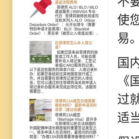
不
遣返流程费用
菲律宾 ALO / BLO / WLO
遣返服务 | 998VISA 专业
使
代办 菲律宾被移民局或司
法机关列入 ALO（Allow
Departure Order） ：允许出境令（需要
特别申请才能离境） BLO（Blacklist
易
Order） ：黑名单（被禁止入境或出境）...
在菲律宾怎么补入境记
录？
如果您是来自菲律宾的旅
客或工作人员，可能会需
国内
要补充入境记录、工签记
录或iCARD服务的记录。
以下是这些服务的简单介绍： 入境记录补
办：如果您曾经前往其他国家旅行或工
《
作，并且需要在菲律宾记录您的入境信
息，您可以通过前往菲律宾海关局申请入
境记录补办服务来完成此项任务。该服务
需要您...
过
菲律宾13A婚签办理需要
哪些材料？ 最新申请资料
清单（建议收藏）
适
菲律宾13A婚签
（Marriage Visa）是许多
与菲律宾公民合法结婚的
外国配偶申请长期居留的重要签证类型之
一。很多申请人在咨询时，最常问的问题
就是："办理13A到底需要准备哪些材料？"