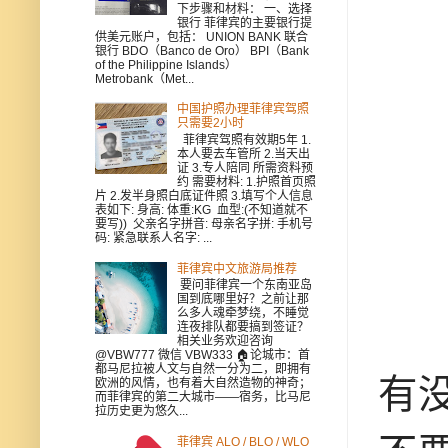
下步骤和材料： 一、选择
银行 菲律宾的主要银行提
供美元账户，包括： UNION BANK 联合
银行 BDO（Banco de Oro） BPI（Bank
of the Philippine Islands）
Metrobank（Met...
中国护照办理菲律宾驾照
只需要2小时
菲律宾驾照有效期5年 1.
本人要去车管所 2.当天出
证 3.专人陪同 所需资料预
约 需要材料: 1.护照首页照
片 2.发半身照白底证件照 3.填写个人信息
表如下: 身高: 体重:KG 血型:(不知道就不
要写)) 父亲名字拼音: 母亲名字拼: 手机号
码: 紧急联系人名字: ...
菲律宾中文旅游局推荐
要问菲律宾一个东南亚岛
国到底哪里好？之前让那
么多人魂牵梦绕，不睡觉
连夜排队都要搞到签证？
相关业务欢迎咨询
@VBW777 微信 VBW333 🏠论城市：首
都马尼拉被人文与自然一分为二，即拥有
有没
欧洲的风情，也有着大自然造物的神奇；
而菲律宾的第二大城市——宿务，比马尼
拉历史更为悠久...
菲律宾 ALO / BLO / WLO