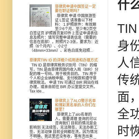
什么
菲律宾申请中国签证一定
要在职证明吗？
菲律宾 申请 中国旅游签
证 L签证 请准备以下材
TI
料： 1.护照原件：有效期
至少6个月、至少有2页空
白签证页 护照首页复印件 2.签证申请表信
息及照片：填写完整申请表信息（需要的
身份
信息在底部），附照片2-3张，要求为：近
照（6个月内）、小2寸
（48mm×33mm）、彩色白底免冠照...
人
菲律宾TIIN ID 的详细介绍用途和办理方式
TIN ID 是菲律宾税务识别号（TIN）的缩
写，TIN 是由菲律宾国内收入局（BIR）分
配的唯一号码，用于税务目的。 TIN 用于
传统
个人和企业纳税申报、支付税款和遵守菲
律宾税法。 申请 TIN 可通过 BIR 网站在线
办理，或亲自前往 BIR 办公室提交文件。
Tax Ide...
面，
菲律宾上了ALO警示名单
和博彩黑名单的人你们在
全
哪里？
菲律宾上了alo名单的
人，需要清理 查询的可以
咨询我们 目前的情况是会
时
影响到 无法续签，无法降签，无法办新工
签，无法动弹 目前全网都在洗，因为情况
不明确，我这里还没有收，等有洗出来