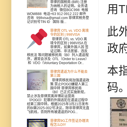
菲律的国税局 (BIR) 注册
用
为纳税人的证明。业务请
咨询 微信BGC998 电报
WOW888 电话+63 912 0912 222 邮件
咨询 998visa@gmail.com 菲律宾税务登
记识别号TIN ID 国际 版...
此
菲律宾 OTL vs. VDO 离境
令的区别 | 998VISA
菲律宾 OTL vs. VDO 离
境令的区别 | 998VISA 在
政
菲律宾，如果外国人因 签
证过期、非法居留、违反
移民法 等问题被移民局（BI）列入遣返程
序，通常会涉及 OTL（Order to Leave）
和 VDO（Voluntary Deportation Or...
本
菲律宾遣返为什么不能去
第三国
菲律宾移民局加强遣返政
码
策 禁止POGO嫌疑人第三
国中转 菲律宾移民局
（BI）已正式实施新规，
禁止涉及菲律宾离岸博彩运营商
（POGO）犯罪的外国逃犯在遣返过程中
经第三国中转。根据2025年3月21日发布
的BI第2025-002号决议，除非菲律宾无直
飞航线，否则所有被遣返的POG...
菲律宾9G工作签证办理流
程怎么DIY