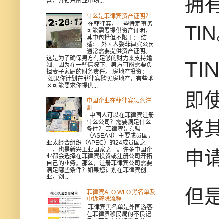
拥
营，开拓东南亚市场...
什么是菲律宾资产证明？
在菲律宾，一些特定事务
TI
可能需要提供资产证明，
其中包括但不限于： 结
婚： 外国人娶菲律宾公民
通常需要提供资产证明。
这是为了确保男方有足够的财力来支持婚
T
姻，因为在一些情况下，男方可能需要负
担妻子家庭的财务责任。 房地产投资：
如果你计划在菲律宾购买房地产，有些地
区可能要求你提供...
即
中国企业在菲律宾怎么注
册
中国人可以在菲律宾注册
将其
什么公司？需要满足什么
条件？ 菲律宾是东盟
（ASEAN）主要成员国，
亚太经合组织（APEC）的24成员国之
一，也是新兴工业国家之一。许多中国企
申
业都会选择在菲律宾投资或注册公司开拓
自己的业务。那么，注册菲律宾公司需要
满足哪些条件？如果您计划在菲律宾创
业，创...
但
菲律宾ALO WLO 黑名单及
申诉解除流程
菲律宾黑名单是外国游客
在菲律宾移民局的不良记