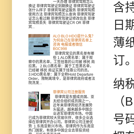
一天办理 菲律宾驾照怎么
含
换证 菲律宾驾驶证到期换证 菲律宾驾驶证
张什么样子 菲律宾驾驶证服务 菲律宾驾照
使用方法 菲律宾驾照怎么查询 菲律宾驾驶
证怎么看过期 菲律宾驾驶证修改信息 菲律
日期
宾驾照丢失 菲律宾驾驶证CR OR 菲律
宾...
ALO BLO HDO是什么鬼？
薄
为何自己在菲律宾名单上
咨询 电报或者微信
BGC998
菲律宾常见的黑名单有哪
订
些 1.ALO黑名单：属于观
察中的黑名单，工签挂靠的公司被 移民 局
拉黑。 2.BLO黑名单：属于工签黑名单，
已经被 移民 局证实属于挂靠公司的员。
3.HDO黑名单：属于全称Hold Departure
Order，限制离境令，是菲律宾政府或者法
纳
院洗发...
菲律宾公司注册服务
菲律宾是东盟成员国、亚
（
太经合组织成员国之一，
近年来菲律宾经济发展势
头猛进，越来越多中国企
业进军菲律宾市场。中国
号
已成为菲律宾较大贸易伙伴，很多企业选
择在菲律宾开办公司。菲律宾公司注册优
势 1.东南亚新兴市场。菲律宾作为东南亚
热门国家，有很多中国企业去菲投资经