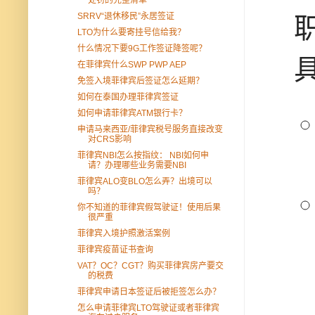
SRRV“退休移民”永居签证
LTO为什么要寄挂号信给我？
什么情况下要9G工作签证降签呢？
在菲律宾什么SWP PWP AEP
免签入境菲律宾后签证怎么延期？
如何在泰国办理菲律宾签证
如何申请菲律宾ATM银行卡？
申请马来西亚/菲律宾税号服务直接改变
对CRS影响
菲律宾NBI怎么按指纹： NBI如何申
请？办理哪些业务需要NBI
菲律宾ALO变BLO怎么弄？出境可以
吗？
你不知道的菲律宾假驾驶证！使用后果
很严重
菲律宾入境护照激活案例
菲律宾疫苗证书查询
VAT？OC？CGT？购买菲律宾房产要交
的税费
菲律宾申请日本签证后被拒签怎么办？
怎么申请菲律宾LTO驾驶证或者菲律宾