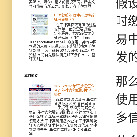
假
实际上，每位申请人的情况不同，所需文
件可能会有所差异。例如，在菲律宾登...
中国驾照的原件可以换菲
时
律宾驾照吗？
在菲律宾换取驾照的过程
很简单，但您需要遵循一
定的程序，根据菲律宾交
易
通管理局（LTO，Land
Transportation Office）的规定，持有中国
驾照的人员可以通过以下步骤转换为菲律
宾驾照： 为了确保您符合 转换 菲驾照的
发
资格 ▼请首先确认满足以下条件▼ 1、签
证类别...
本月热文
那么
2023-2024年驾驶证怎么
考？菲律宾驾照相关学习
终结
使
菲律宾驾照怎么考 菲律宾
驾驶证怎么买 菲律宾驾照
一天办理 菲律宾驾照怎么
换证 菲律宾驾驶证到期换证 菲律宾驾驶证
多
张什么样子 菲律宾驾驶证服务 菲律宾驾照
使用方法 菲律宾驾照怎么查询 菲律宾驾驶
证怎么看过期 菲律宾驾驶证修改信息 菲律
宾驾照丢失 菲律宾驾驶证CR OR 菲律
宾...