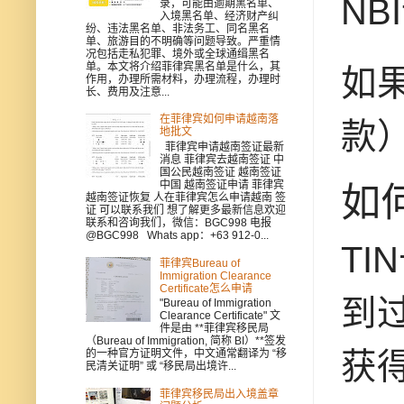
N
录，可能由逾期黑名单、
入境黑名单、经济财产纠
纷、违法黑名单、非法务工、同名黑名
单、旅游目的不明确等问题导致。严重情
况包括走私犯罪、境外或全球通缉黑名
单。本文将介绍菲律宾黑名单是什么，其
如
作用，办理所需材料，办理流程，办理时
长、费用及注意...
在菲律宾如何申请越南落
款
地批文
菲律宾申请越南签证最新
消息 菲律宾去越南签证 中
国公民越南签证 越南签证
中国 越南签证申请 菲律宾
如
越南签证恢复 人在菲律宾怎么申请越南 签
证 可以联系我们 想了解更多最新信息欢迎
联系和咨询我们，微信：BGC998 电报
@BGC998 Whats app：+63 912-0...
T
菲律宾Bureau of
Immigration Clearance
Certificate怎么申请
到过
"Bureau of Immigration
Clearance Certificate" 文
件是由 **菲律宾移民局
（Bureau of Immigration, 简称 BI）**签发
获得
的一种官方证明文件，中文通常翻译为 “移
民清关证明” 或 “移民局出境许...
菲律宾移民局出入境盖章