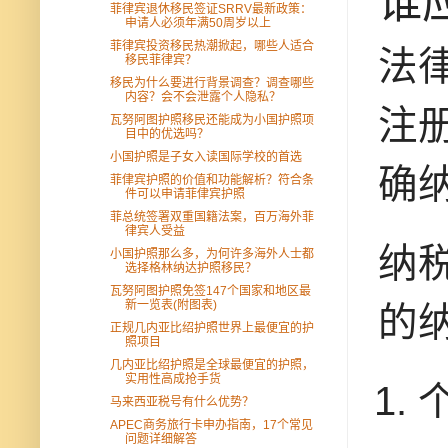
谁
菲律宾退休移民签证SRRV最新政策：
申请人必须年满50周岁以上
菲律宾投资移民热潮掀起，哪些人适合
法
移民菲律宾？
移民为什么要进行背景调查？调查哪些
内容？会不会泄露个人隐私？
注
瓦努阿图护照移民还能成为小国护照项
目中的优选吗？
小国护照是子女入读国际学校的首选
确
菲侓宾护照的价值和功能解析？符合条
件可以申请菲侓宾护照
菲总统签署双重国籍法案，百万海外菲
律宾人受益
纳
小国护照那么多，为何许多海外人士都
选择格林纳达护照移民？
瓦努阿图护照免签147个国家和地区最
新一览表(附图表)
的
正规几内亚比绍护照世界上最便宜的护
照项目
几内亚比绍护照是全球最便宜的护照，
实用性高成抢手货
个
马来西亚税号有什么优势？
APEC商务旅行卡申办指南，17个常见
问题详细解答