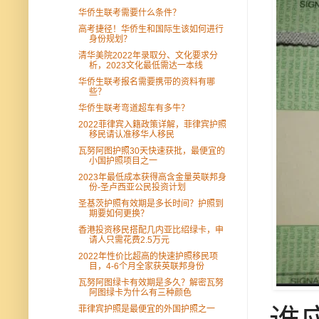
华侨生联考需要什么条件？
高考捷径！华侨生和国际生该如何进行
身份规划？
清华美院2022年录取分、文化要求分
析，2023文化最低需达一本线
华侨生联考报名需要携带的资料有哪
些？
华侨生联考弯道超车有多牛？
2022菲律宾入籍政策详解，菲律宾护照
移民请认准移华人移民
瓦努阿图护照30天快速获批，最便宜的
小国护照项目之一
2023年最低成本获得高含金量英联邦身
份-圣卢西亚公民投资计划
圣基茨护照有效期是多长时间？护照到
期要如何更换？
香港投资移民搭配几内亚比绍绿卡，申
请人只需花费2.5万元
2022年性价比超高的快速护照移民项
目，4-6个月全家获英联邦身份
瓦努阿图绿卡有效期是多久？解密瓦努
阿图绿卡为什么有三种颜色
菲律宾护照是最便宜的外国护照之一