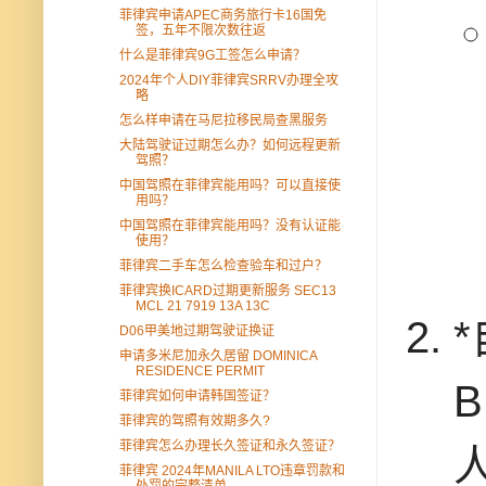
菲律宾申请APEC商务旅行卡16国免
签，五年不限次数往返
什么是菲律宾9G工签怎么申请？
2024年个人DIY菲律宾SRRV办理全攻
略
怎么样申请在马尼拉移民局查黑服务
大陆驾驶证过期怎么办？如何远程更新
驾照？
中国驾照在菲律宾能用吗？可以直接使
用吗？
中国驾照在菲律宾能用吗？没有认证能
使用？
菲律宾二手车怎么检查验车和过户？
菲律宾换ICARD过期更新服务 SEC13
MCL 21 7919 13A 13C
*
D06甲美地过期驾驶证换证
申请多米尼加永久居留 DOMINICA
RESIDENCE PERMIT
菲律宾如何申请韩国签证？
菲律宾的驾照有效期多久?
菲律宾怎么办理长久签证和永久签证？
菲律宾 2024年MANILA LTO违章罚款和
处罚的完整清单