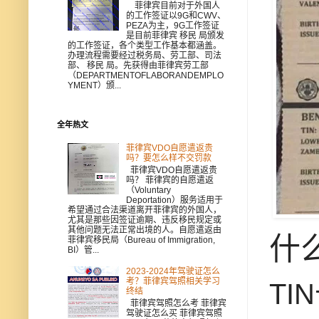
菲律宾目前对于外国人
的工作签证以9G和CWV、
PEZA为主，9G工作签证
是目前菲律宾 移民 局颁发
的工作签证，各个类型工作基本都涵盖。
办理流程需要经过税务局、劳工部、司法
部、 移民 局。先获得由菲律宾劳工部
（DEPARTMENTOFLABORANDEMPLO
YMENT）颁...
全年热文
菲律宾VDO自愿遣返贵
吗？要怎么样不交罚款
菲律宾VDO自愿遣返贵
吗？ 菲律宾的自愿遣返
（Voluntary
Deportation）服务适用于
希望通过合法渠道离开菲律宾的外国人，
尤其是那些因签证逾期、违反移民规定或
其他问题无法正常出境的人。自愿遣返由
什么
菲律宾移民局（Bureau of Immigration,
BI）管...
2023-2024年驾驶证怎么
考？菲律宾驾照相关学习
TI
终结
菲律宾驾照怎么考 菲律宾
驾驶证怎么买 菲律宾驾照