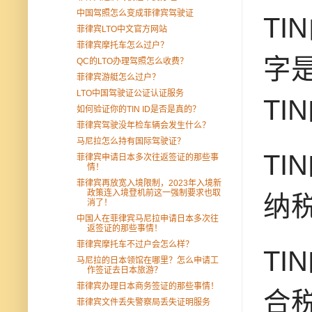
中国驾照怎么变成菲律宾驾驶证
TI
菲律宾LTO中文官方网站
菲律宾摩托车怎么过户？
字
QC的LTO办理驾照怎么收费？
菲律宾游艇怎么过户？
LTO中国驾驶证公证认证服务
TI
如何验证你的TIN ID是否是真的？
菲律宾驾驶没年检车辆会发生什么？
马尼拉怎么持有国际驾驶证？
T
菲律宾申请日本多次往返签证的那些事
情！
菲律宾再放宽入境限制，2023年入境新
政策连入境登机前这一强制要求也取
纳
消了！
中国人在菲律宾马尼拉申请日本多次往
返签证的那些事情！
菲律宾摩托车不过户会怎么样？
TI
马尼拉的日本领馆在哪里？怎么申请工
作签证去日本旅游？
菲律宾办理日本商务签证的那些事情！
合税
菲律宾文件丢失警察局丢失证明服务