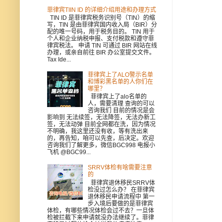
菲律宾TIIN ID 的详细介绍用途和办理方式
TIN ID 是菲律宾税务识别号（TIN）的缩
写，TIN 是由菲律宾国内收入局（BIR）分
配的唯一号码，用于税务目的。 TIN 用于
个人和企业纳税申报、支付税款和遵守菲
律宾税法。 申请 TIN 可通过 BIR 网站在线
办理，或亲自前往 BIR 办公室提交文件。
Tax Ide...
菲律宾上了ALO警示名单
和博彩黑名单的人你们在
哪里？
菲律宾上了alo名单的
人，需要清理 查询的可以
咨询我们 目前的情况是会
影响到 无法续签，无法降签，无法办新工
签，无法动弹 目前全网都在洗，因为情况
不明确，我这里还没有收，等有洗出来
的，再告知，咱可以先查，后决定。欢迎
咨询我们了解更多，微信BGC998 电报小
飞机 @BGC99...
SRRV体检有啥需要注意
的
菲律宾退休移民SRRV体
检没过怎么办？ 在菲律宾
退休移民申请流程中 第一
步入境后要做的是菲律宾
体检，有哪些情况体检会过不去？一旦体
检被拦截下来申请就没办法继续了。菲律