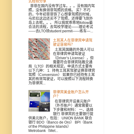
式经验分享
菲菲在国内没有学过车。。。没有国内驾
照，没有换领菲驾照的资格。 买？不巧
的，今年初菲菲铁了心想拿驾照的时候，
马尼拉这边还买不了驾照，还得要飞到外
岛上去呢。。。 所以我就乖乖地follow最
合法的流程，去驾校学理论——理论考试
——去LTO领student permit——练车—...
土耳其人在菲律宾申请驾
驶证容易吗？
土耳其国籍的外国人可以
在菲律宾申请驾驶证
（Driver’s License），但
需要符合菲律宾陆路交通
局（LTO）的相关规定。申请方式主要有
以下几种： 1. 持有土耳其驾驶证换菲律宾
驾照（Conversion） 如果你已经持有土耳
其的有效驾驶证，可以按照以下流程转换
为菲律宾...
菲律宾美金账户怎么开
户？
在菲律宾开设美元账户
（外币账户）通常需要以
下步骤和材料： 一、选择
银行 菲律宾的主要银行提
供美元账户，包括： UNION BANK 联合
银行 BDO（Banco de Oro） BPI（Bank
of the Philippine Islands）
Metrobank（Met...