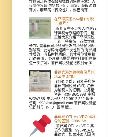
宾移民过程体检会被拦截的疾病注意： A
传染性疾病 包括软下疳，淋病，腹股沟肉
芽肿，麻风病（传染性），淋巴肉芽...
在菲律宾怎么申请TIN 税
卡 税号？
近期又有不少客人咨询菲
律宾税号办理的事情，这
里给大家介绍下菲律宾税
卡的一些事情，菲律宾税
卡TIN 是菲律宾税务局签发的税务登记识
别号码，此号码有短期一次性质的 有长期
性质的，有临时性质的，具体看你使用和
用途来 看，办理税卡需要的材料我们也将
进一步讲解，菲律宾税务登记识别号 国...
菲律宾海外纳税身份号码
怎么申请TIN
(TIN) 身份证 (ID) 是您在
菲律的国税局 (BIR) 注册
为纳税人的证明。业务请
咨询 微信BGC998 电报
WOW888 电话+63 912 0912 222 邮件
咨询 998visa@gmail.com 菲律宾税务登
记识别号TIN ID 国际 版...
菲律宾 OTL vs. VDO 离境
令的区别 | 998VISA
菲律宾 OTL vs. VDO 离
境令的区别 | 998VISA 在
菲律宾，如果外国人因 签