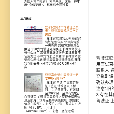
外国人常年报到？ 简单来说，这是一种年
度“ 身份更新 ”。 移民局会通过报...
本月热文
2023-2024年驾驶证怎么
考？菲律宾驾照相关学习
终结
菲律宾驾照怎么考 菲律宾
驾驶证怎么买 菲律宾驾照
一天办理 菲律宾驾照怎么
换证 菲律宾驾驶证到期换证 菲律宾驾驶证
张什么样子 菲律宾驾驶证服务 菲律宾驾照
使用方法 菲律宾驾照怎么查询 菲律宾驾驶
驾驶证临
证怎么看过期 菲律宾驾驶证修改信息 菲律
用面试直
宾驾照丢失 菲律宾驾驶证CR OR 菲律
宾...
联系人 
菲律宾申请中国签证一定
穿拖鞋短
要在职证明吗？
确认办理
菲律宾 申请 中国旅游签
证 L签证 请准备以下材
注意1旧
料： 1.护照原件：有效期
至少6个月、至少有2页空
3 有在
白签证页 护照首页复印件 2.签证申请表信
驾驶证 
息及照片：填写完整申请表信息（需要的
信息在底部），附照片2-3张，要求为：近
照（6个月内）、小2寸
（48mm×33mm）、彩色白底免冠照...