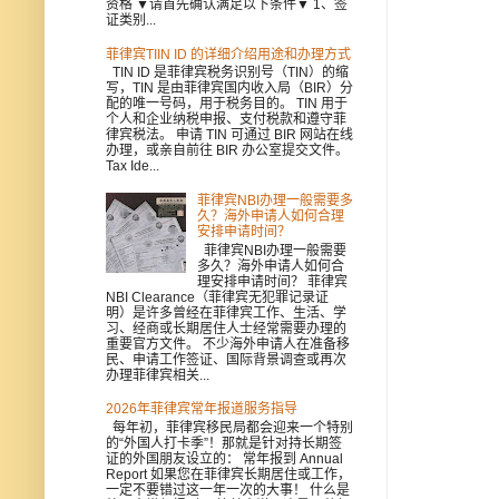
资格 ▼请首先确认满足以下条件▼ 1、签
证类别...
菲律宾TIIN ID 的详细介绍用途和办理方式
TIN ID 是菲律宾税务识别号（TIN）的缩
写，TIN 是由菲律宾国内收入局（BIR）分
配的唯一号码，用于税务目的。 TIN 用于
个人和企业纳税申报、支付税款和遵守菲
律宾税法。 申请 TIN 可通过 BIR 网站在线
办理，或亲自前往 BIR 办公室提交文件。
Tax Ide...
菲律宾NBI办理一般需要多
久？海外申请人如何合理
安排申请时间？
菲律宾NBI办理一般需要
多久？海外申请人如何合
理安排申请时间？ 菲律宾
NBI Clearance（菲律宾无犯罪记录证
明）是许多曾经在菲律宾工作、生活、学
习、经商或长期居住人士经常需要办理的
重要官方文件。 不少海外申请人在准备移
民、申请工作签证、国际背景调查或再次
办理菲律宾相关...
2026年菲律宾常年报道服务指导
每年初，菲律宾移民局都会迎来一个特别
的“外国人打卡季”！那就是针对持长期签
证的外国朋友设立的： 常年报到 Annual
Report 如果您在菲律宾长期居住或工作，
一定不要错过这一年一次的大事！ 什么是