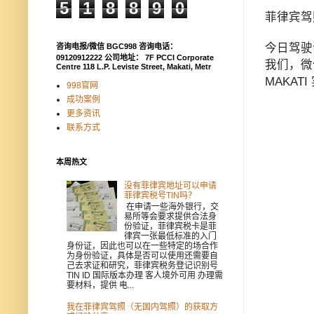
5
1
8
8
9
0
菲律宾驾
今日驾驶
咨询电报/微信 BGC998 咨询电话：
09120912222 公司地址： 7F PCCI Corporate
我们，微信
Centre 118 L.P. Leviste Street, Makati, Metr
MAKA
998官网
成功案例
更多资讯
联系方式
本周热文
没有菲律宾地址可以申请
菲律宾税号TIN吗？
在申请一些海外银行，交
易所等会要求提供合法身
份验证，菲律宾税卡是菲
律宾一张最低标准的入门
身份证，因此也可以在一些特定的场合作
为身份验证，具体是否可以使用还需要自
己去求证和研究，菲律宾税务登记识别号
TIN ID 国际版本办理 客人境外可用 办理需
要材料，提供 电...
我在菲律宾驾照（无国内驾照）的获取方