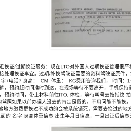
近换证/过期换证服务：现在LTO对外国人过期换证管理很
接处理换证事宜。过期/补换驾驶证需要的资料驾驶证原件，护照原件提
名字+电话7 身高： CM 体重： KG费用咨询我们， 时
裤，预约赶时间准时到达，在现场等待不要离开，手机保持
，预约时间，带上材料前往lTO, 体检，等待叫号去按指纹 
的驾照如果以前办理人没去的肯定是假的，不用问能不能换。没
其他地方缴费更换过不成功的会被系统锁死，需要去换过的地方
上面的 名字 身高体重信息 出生年月日信息，一旦出证后信