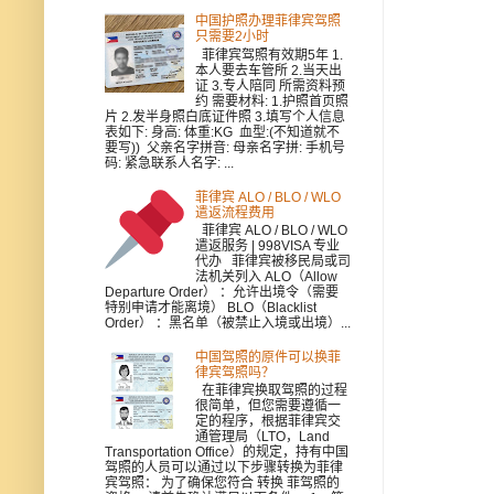
中国护照办理菲律宾驾照
只需要2小时
菲律宾驾照有效期5年 1.
本人要去车管所 2.当天出
证 3.专人陪同 所需资料预
约 需要材料: 1.护照首页照
片 2.发半身照白底证件照 3.填写个人信息
表如下: 身高: 体重:KG 血型:(不知道就不
要写)) 父亲名字拼音: 母亲名字拼: 手机号
码: 紧急联系人名字: ...
菲律宾 ALO / BLO / WLO
遣返流程费用
菲律宾 ALO / BLO / WLO
遣返服务 | 998VISA 专业
代办 菲律宾被移民局或司
法机关列入 ALO（Allow
Departure Order） ：允许出境令（需要
特别申请才能离境） BLO（Blacklist
Order） ：黑名单（被禁止入境或出境）...
中国驾照的原件可以换菲
律宾驾照吗？
在菲律宾换取驾照的过程
很简单，但您需要遵循一
定的程序，根据菲律宾交
通管理局（LTO，Land
Transportation Office）的规定，持有中国
驾照的人员可以通过以下步骤转换为菲律
宾驾照： 为了确保您符合 转换 菲驾照的