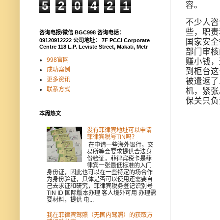
5
2
0
4
2
1
容。
不少人咨
些，职责
咨询电报/微信 BGC998 咨询电话：
国家安全
09120912222 公司地址： 7F PCCI Corporate
Centre 118 L.P. Leviste Street, Makati, Metr
部门审核
998官网
赚小钱，
成功案例
到柜台这
更多资讯
被遣返了
联系方式
机，紧张
保关只负
本周热文
没有菲律宾地址可以申请
菲律宾税号TIN吗？
在申请一些海外银行，交
易所等会要求提供合法身
份验证，菲律宾税卡是菲
律宾一张最低标准的入门
身份证，因此也可以在一些特定的场合作
为身份验证，具体是否可以使用还需要自
己去求证和研究，菲律宾税务登记识别号
TIN ID 国际版本办理 客人境外可用 办理需
要材料，提供 电...
我在菲律宾驾照（无国内驾照）的获取方