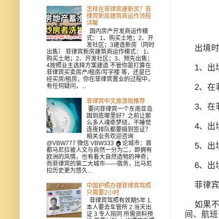
怎样在菲律宾建新房？菲
律宾新房建筑商运作流程
详解
国内房产开发商运作模
式： 1、购买土地；2、开
发社区；3建造新房（同时
出境时
出售） 菲律宾新房建筑商运作模式： 1、
购买土地；2、开发社区；3、预先出售；
4按照业主选择方案建造 不管你是打算在
1、出
菲律宾买卖房产/租房/写字楼 等，还是已
经买房/租房，你在菲律宾置业的过程中，
有任何疑问，...
2、在
菲律宾中文旅游局推荐
3、在
要问菲律宾一个东南亚岛
国到底哪里好？之前让那
么多人魂牵梦绕，不睡觉
4、出境
连夜排队都要搞到签证？
相关业务欢迎咨询
@VBW777 微信 VBW333 🏠论城市：首
5、出
都马尼拉被人文与自然一分为二，即拥有
欧洲的风情，也有着大自然造物的神奇；
而菲律宾的第二大城市——宿务，比马尼
6、出
拉历史更为悠久...
菲律宾
中国护照办理菲律宾驾照
只需要2小时
菲律宾驾照有效期5年 1.
如果不想
本人要去车管所 2.当天出
间、航班
证 3.专人陪同 所需资料预