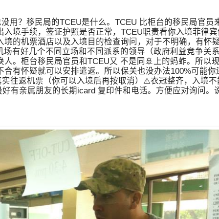
没用？移民局的TCEU是什么。TCEU 比柜台的移民局官员
入境手续，签证护照是否正常，TCEU职责看你入境菲律
境的机票酒店以及入境目的检查询问，对于不明确，有怀疑
于机场有好几个不同立场和不同派系的领导（政府利益竞争关
。柜台移民局官员和TCEU又 不是同🚢上的蚂蚱。所以现
合有怀疑就可以安排遣返。所以保关也没办法100%可能你
️真实往返机票（你可以入境后再按取消）⚠️衣冠整齐，入境
好有亲属朋友的长期icard 复印件和电话。方便应对询问。