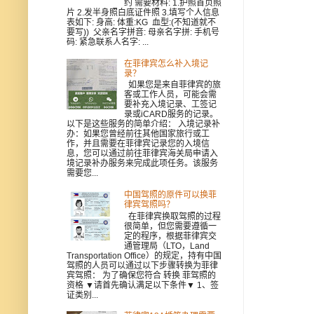
约 需要材料: 1.护照首页照
片 2.发半身照白底证件照 3.填写个人信息
表如下: 身高: 体重:KG 血型:(不知道就不
要写)) 父亲名字拼音: 母亲名字拼: 手机号
码: 紧急联系人名字: ...
在菲律宾怎么补入境记
录？
如果您是来自菲律宾的旅
客或工作人员，可能会需
要补充入境记录、工签记
录或iCARD服务的记录。
以下是这些服务的简单介绍： 入境记录补
办：如果您曾经前往其他国家旅行或工
作，并且需要在菲律宾记录您的入境信
息，您可以通过前往菲律宾海关局申请入
境记录补办服务来完成此项任务。该服务
需要您...
中国驾照的原件可以换菲
律宾驾照吗？
在菲律宾换取驾照的过程
很简单，但您需要遵循一
定的程序，根据菲律宾交
通管理局（LTO，Land
Transportation Office）的规定，持有中国
驾照的人员可以通过以下步骤转换为菲律
宾驾照： 为了确保您符合 转换 菲驾照的
资格 ▼请首先确认满足以下条件▼ 1、签
证类别...