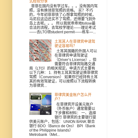
式经验分享
菲菲在国内没有学过车。。。没有国内驾
照，没有换领菲驾照的资格。 买？不巧
的，今年初菲菲铁了心想拿驾照的时候，
马尼拉这边还买不了驾照，还得要飞到外
岛上去呢。。。 所以我就乖乖地follow最
合法的流程，去驾校学理论——理论考试
——去LTO领student permit——练车—...
土耳其人在菲律宾申请驾
驶证容易吗？
土耳其国籍的外国人可以
在菲律宾申请驾驶证
（Driver’s License），但
需要符合菲律宾陆路交通
局（LTO）的相关规定。申请方式主要有
以下几种： 1. 持有土耳其驾驶证换菲律宾
驾照（Conversion） 如果你已经持有土耳
其的有效驾驶证，可以按照以下流程转换
为菲律宾...
菲律宾美金账户怎么开
户？
在菲律宾开设美元账户
（外币账户）通常需要以
下步骤和材料： 一、选择
银行 菲律宾的主要银行提
供美元账户，包括： UNION BANK 联合
银行 BDO（Banco de Oro） BPI（Bank
of the Philippine Islands）
Metrobank（Met...