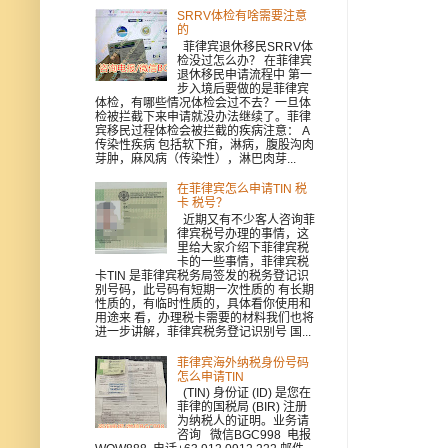
SRRV体检有啥需要注意
的
菲律宾退休移民SRRV体
检没过怎么办？ 在菲律宾
退休移民申请流程中 第一
步入境后要做的是菲律宾
体检，有哪些情况体检会过不去？一旦体
检被拦截下来申请就没办法继续了。菲律
宾移民过程体检会被拦截的疾病注意： A
传染性疾病 包括软下疳，淋病，腹股沟肉
芽肿，麻风病（传染性），淋巴肉芽...
在菲律宾怎么申请TIN 税
卡 税号？
近期又有不少客人咨询菲
律宾税号办理的事情，这
里给大家介绍下菲律宾税
卡的一些事情，菲律宾税
卡TIN 是菲律宾税务局签发的税务登记识
别号码，此号码有短期一次性质的 有长期
性质的，有临时性质的，具体看你使用和
用途来 看，办理税卡需要的材料我们也将
进一步讲解，菲律宾税务登记识别号 国...
菲律宾海外纳税身份号码
怎么申请TIN
(TIN) 身份证 (ID) 是您在
菲律的国税局 (BIR) 注册
为纳税人的证明。业务请
咨询 微信BGC998 电报