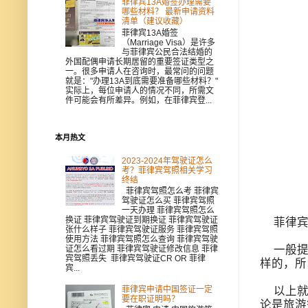
菲律宾13A婚签办理需要
哪些材料？ 最新申请资料
清单（建议收藏）
菲律宾13A婚签
（Marriage Visa）是许多
与菲律宾公民合法结婚的
外国配偶申请长期居留的重要签证类型之
一。很多申请人在咨询时，最常问的问题
就是："办理13A到底需要准备哪些材料？"
实际上，每位申请人的情况不同，所需文
件可能会有所差异。例如，在菲律宾登...
本月热文
2023-2024年驾驶证怎么
考？菲律宾驾照相关学习
终结
菲律宾驾照怎么考 菲律宾
驾驶证怎么买 菲律宾驾照
一天办理 菲律宾驾照怎么
换证 菲律宾驾驶证到期换证 菲律宾驾驶证
菲律宾
张什么样子 菲律宾驾驶证服务 菲律宾驾照
使用方法 菲律宾驾照怎么查询 菲律宾驾驶
一般提前
证怎么看过期 菲律宾驾驶证修改信息 菲律
宾驾照丢失 菲律宾驾驶证CR OR 菲律
样的，所
宾...
菲律宾申请中国签证一定
以上就是
要在职证明吗？
论是旅游