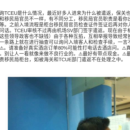
询TCEU是什么情况，最近好多人进来为什么被遣返，保关也
和移民局官员不一样，有不同分工，移民局官员职责是看你出
等。之前入境流程是柜台移民局官员检查证件签证后再对你入
问话。TCEU审核不过再由机场SV部门签字遣返。现在由
这些领导政客也不缺钱）由于各种互掐，互相举报导致经常换人
一条路上就在进行抽查可以询问入境客人和检查手续，一言不
⚠️。请准备好真实酒店订单80%可能性打电话去酒店问。⚠
。别让人一看就像来做不良行业的。⚠️最好有带点现金。⚠️最
责移民局柜台，如被海关和TCUE部门遣返不在处理之中。