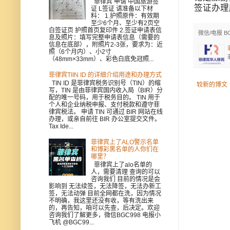
菲律宾 申请 中国旅游签
签证办理
证 L签证 请准备以下材
料： 1.护照原件：有效期
至少6个月、至少有2页空
白签证页 护照首页复印件 2.签证申请表信
微信/电报 B
息及照片：填写完整申请表信息（需要的
信息在底部），附照片2-3张，要求为：近
照（6个月内）、小2寸
（48mm×33mm）、彩色白底免冠照...
菲律宾TIIN ID 的详细介绍用途和办理方式
TIN ID 是菲律宾税务识别号（TIN）的缩
较新的博文
写，TIN 是由菲律宾国内收入局（BIR）分
配的唯一号码，用于税务目的。 TIN 用于
个人和企业纳税申报、支付税款和遵守菲
律宾税法。 申请 TIN 可通过 BIR 网站在线
办理，或亲自前往 BIR 办公室提交文件。
Tax Ide...
菲律宾上了ALO警示名单
和博彩黑名单的人你们在
哪里？
菲律宾上了alo名单的
人，需要清理 查询的可以
咨询我们 目前的情况是会
影响到 无法续签，无法降签，无法办新工
签，无法动弹 目前全网都在洗，因为情况
不明确，我这里还没有收，等有洗出来
的，再告知，咱可以先查，后决定。欢迎
咨询我们了解更多，微信BGC998 电报小
飞机 @BGC99...