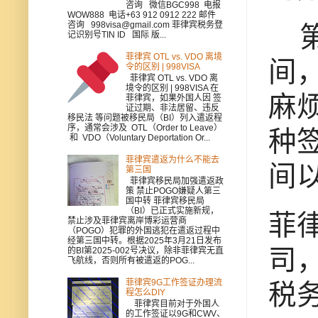
咨询 微信BGC998 电报
WOW888 电话+63 912 0912 222 邮件
咨询 998visa@gmail.com 菲律宾税务登
第
记识别号TIN ID 国际 版...
菲律宾 OTL vs. VDO 离境
间
令的区别 | 998VISA
菲律宾 OTL vs. VDO 离
境令的区别 | 998VISA 在
麻
菲律宾，如果外国人因 签
证过期、非法居留、违反
移民法 等问题被移民局（BI）列入遣返程
序，通常会涉及 OTL（Order to Leave）
种
和 VDO（Voluntary Deportation Or...
菲律宾遣返为什么不能去
间
第三国
菲律宾移民局加强遣返政
策 禁止POGO嫌疑人第三
国中转 菲律宾移民局
（BI）已正式实施新规，
菲律
禁止涉及菲律宾离岸博彩运营商
（POGO）犯罪的外国逃犯在遣返过程中
经第三国中转。根据2025年3月21日发布
司，
的BI第2025-002号决议，除非菲律宾无直
飞航线，否则所有被遣返的POG...
菲律宾9G工作签证办理流
税务
程怎么DIY
菲律宾目前对于外国人
的工作签证以9G和CWV、