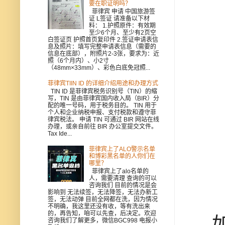
要在职证明吗？
菲律宾 申请 中国旅游签
证 L签证 请准备以下材
料： 1.护照原件：有效期
至少6个月、至少有2页空
白签证页 护照首页复印件 2.签证申请表信
息及照片：填写完整申请表信息（需要的
信息在底部），附照片2-3张，要求为：近
照（6个月内）、小2寸
（48mm×33mm）、彩色白底免冠照...
菲律宾TIIN ID 的详细介绍用途和办理方式
TIN ID 是菲律宾税务识别号（TIN）的缩
写，TIN 是由菲律宾国内收入局（BIR）分
配的唯一号码，用于税务目的。 TIN 用于
个人和企业纳税申报、支付税款和遵守菲
律宾税法。 申请 TIN 可通过 BIR 网站在线
办理，或亲自前往 BIR 办公室提交文件。
Tax Ide...
菲律宾上了ALO警示名单
和博彩黑名单的人你们在
哪里？
菲律宾上了alo名单的
人，需要清理 查询的可以
咨询我们 目前的情况是会
影响到 无法续签，无法降签，无法办新工
签，无法动弹 目前全网都在洗，因为情况
不明确，我这里还没有收，等有洗出来
的，再告知，咱可以先查，后决定。欢迎
如
咨询我们了解更多，微信BGC998 电报小