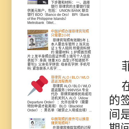
下步骤和材料： 一、选择
银行 菲律宾的主要银行提
供美元账户，包括： UNION BANK 联合
银行 BDO（Banco de Oro） BPI（Bank
of the Philippine Islands）
Metrobank（Met...
中国护照办理菲律宾驾照
只需要2小时
菲律宾驾照有效期5年 1.
本人要去车管所 2.当天出
证 3.专人陪同 所需资料预
约 需要材料: 1.护照首页照
片 2.发半身照白底证件照 3.填写个人信息
表如下: 身高: 体重:KG 血型:(不知道就不
菲
要写)) 父亲名字拼音: 母亲名字拼: 手机号
码: 紧急联系人名字: ...
菲律宾 ALO / BLO / WLO
遣返流程费用
在
菲律宾 ALO / BLO / WLO
遣返服务 | 998VISA 专业
代办 菲律宾被移民局或司
的
法机关列入 ALO（Allow
Departure Order） ：允许出境令（需要
特别申请才能离境） BLO（Blacklist
间
Order） ：黑名单（被禁止入境或出境）...
中国驾照的原件可以换菲
律宾驾照吗？
期
在菲律宾换取驾照的过程