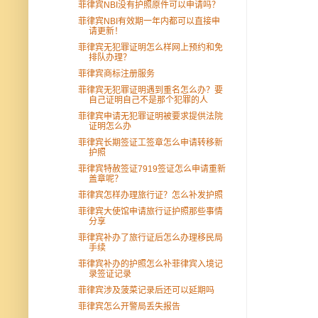
菲律宾NBI没有护照原件可以申请吗？
菲律宾NBI有效期一年内都可以直接申
请更新！
菲律宾无犯罪证明怎么样网上预约和免
排队办理？
菲律宾商标注册服务
菲律宾无犯罪证明遇到重名怎么办？要
自己证明自己不是那个犯罪的人
菲律宾申请无犯罪证明被要求提供法院
证明怎么办
菲律宾长期签证工签章怎么申请转移新
护照
菲律宾特赦签证7919签证怎么申请重新
盖章呢？
菲律宾怎样办理旅行证？怎么补发护照
菲律宾大使馆申请旅行证护照那些事情
分享
菲律宾补办了旅行证后怎么办理移民局
手续
菲律宾补办的护照怎么补菲律宾入境记
录签证记录
菲律宾涉及菠菜记录后还可以延期吗
菲律宾怎么开警局丢失报告