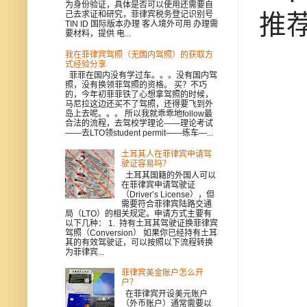
为身份验证，具体是否可以使用还需要自
推
己去求证和研究，菲律宾税务登记识别号
TIN ID 国际版本办理 客人境外可用 办理需
要材料，提供 电...
我在菲律宾驾照（无国内驾照）的获取方
式经验分享
菲菲在国内没有学过车。。。没有国内驾
照，没有换领菲驾照的资格。 买？不巧
的，今年初菲菲铁了心想拿驾照的时候，
马尼拉这边还买不了驾照，还得要飞到外
岛上去呢。。。 所以我就乖乖地follow最
合法的流程，去驾校学理论——理论考试
——去LTO领student permit——练车—...
土耳其人在菲律宾申请驾
驶证容易吗？
土耳其国籍的外国人可以
在菲律宾申请驾驶证
（Driver’s License），但
需要符合菲律宾陆路交通
局（LTO）的相关规定。申请方式主要有
以下几种： 1. 持有土耳其驾驶证换菲律宾
驾照（Conversion） 如果你已经持有土耳
其的有效驾驶证，可以按照以下流程转换
为菲律宾...
菲律宾美金账户怎么开
户？
在菲律宾开设美元账户
（外币账户）通常需要以