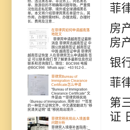
纷、违法黑名单、非法务工、同名黑名
菲
单、旅游目的不明确等问题导致。严重情
况包括走私犯罪、境外或全球通缉黑名
单。本文将介绍菲律宾黑名单是什么，其
作用，办理所需材料，办理流程，办理时
长、费用及注意...
房产
在菲律宾如何申请越南落
地批文
房产
菲律宾申请越南签证最新
消息 菲律宾去越南签证 中
国公民越南签证 越南签证
中国 越南签证申请 菲律宾
越南签证恢复 人在菲律宾怎么申请越南 签
银行
证 可以联系我们 想了解更多最新信息欢迎
联系和咨询我们，微信：BGC998 电报
@BGC998 Whats app：+63 912-0...
菲律宾Bureau of
菲
Immigration Clearance
Certificate怎么申请
"Bureau of Immigration
Clearance Certificate" 文
件是由 **菲律宾移民局
第
（Bureau of Immigration, 简称 BI）**签发
的一种官方证明文件，中文通常翻译为 “移
民清关证明” 或 “移民局出境许...
证 
菲律宾移民局出入境盖章
问题分析
菲律宾入境章补盖指南：