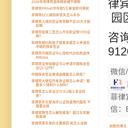
律
2026年菲律宾退休移民细节更新
菲律宾PRA40岁存款5万美金即可移民
园
菲律宾ECC破损和丢失怎么补办
菲律宾入境后签证有效期不足30天才能
延期
菲律宾挂靠工签怎么开在职证明?ITR证
咨询
明？
菲律宾媳妇和孩子或者亲戚怎么申请去
中国的探亲签证
91
菲律宾中国签证中心授权代办机构退休
998visa
菲律宾没有结婚证可以申请中国探亲签
证Q1 Q2吗？
微信/
中国探亲签证邀请函模版怎么获取？
菲律宾大使馆开单身证明怎么申请？需
要多少钱和什么材料？
菲律宾怎么安全过TCEU国土安全检
菲律
查？
菲律宾外交部海牙认证快速预约服务 不
需要出席
信：B
菲律宾降签怎么解除离境？超过五年解
除离境
菲律宾黑名单的主要原因 和怎么自救
较新的博文