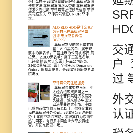
张什么样子 菲律宾驾驶证服务 菲律宾驾照
使用方法 菲律宾驾照怎么查询 菲律宾驾驶
证怎么看过期 菲律宾驾驶证修改信息 菲律
SR
宾驾照丢失 菲律宾驾驶证CR OR 菲律
宾...
HD
ALO BLO HDO是什么鬼？
为何自己在菲律宾名单上
咨询 电报或者微信
BGC998
菲律宾常见的黑名单有哪
交通
些 1.ALO黑名单：属于观
察中的黑名单，工签挂靠的公司被 移民 局
拉黑。 2.BLO黑名单：属于工签黑名单，
户
已经被 移民 局证实属于挂靠公司的员。
3.HDO黑名单：属于全称Hold Departure
Order，限制离境令，是菲律宾政府或者法
院洗发...
过 
菲律宾公司注册服务
菲律宾是东盟成员国、亚
太经合组织成员国之一，
外
近年来菲律宾经济发展势
头猛进，越来越多中国企
业进军菲律宾市场。中国
已成为菲律宾较大贸易伙伴，很多企业选
认
择在菲律宾开办公司。菲律宾公司注册优
势 1.东南亚新兴市场。菲律宾作为东南亚
热门国家，有很多中国企业去菲投资经
营，开拓东南亚市场...