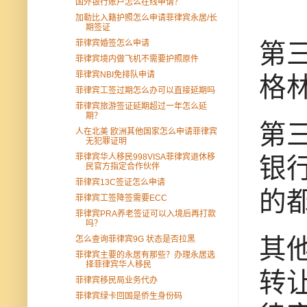
国外银行账户怎么在线申请？
加勒比入籍护照怎么申请菲律宾永居/长
期签证
菲律宾婚签怎么申请
第
菲律宾境内做飞机不需要护照原件
菲律宾NBI免排队申请
格林
菲律宾工签过期怎么办可以直接延期吗
菲律宾旅游签证延期超过一年怎么延
期？
第
人在北美 欧洲其他国家怎么申请菲律宾
无犯罪证明
菲律宾华人移民998VISA菲律宾退休移
银行
民官方指定合作伙伴
菲律宾13C签证怎么申请
的
菲律宾工签降签需要ECC
菲律宾PRA养老签证可以入境后再打款
吗？
其他
怎么查询菲律宾9G 状态是否拉黑
菲律宾主要的永居有那些？办理永居选
择菲律宾华人移民
转让
菲律宾移民局业务代办
菲律宾绿卡回国是侨生身份码