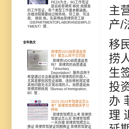
PEZA为主，9G工作签证
主
是目前菲律宾 移民 局颁发
的工作签证，各个类型工作基本都涵盖。
办理流程需要经过税务局、劳工部、司法
部、 移民 局。先获得由菲律宾劳工部
产
（DEPARTMENTOFLABORANDEMPLO
YMENT）颁...
移民
全年热文
菲律宾VDO自愿遣返贵
捞人
吗？要怎么样不交罚款
菲律宾VDO自愿遣返贵
吗？ 菲律宾的自愿遣返
生签
（Voluntary
Deportation）服务适用于
希望通过合法渠道离开菲律宾的外国人，
尤其是那些因签证逾期、违反移民规定或
投资
其他问题无法正常出境的人。自愿遣返由
菲律宾移民局（Bureau of Immigration,
BI）管...
办 
2023-2024年驾驶证怎么
考？菲律宾驾照相关学习
终结
理 
菲律宾驾照怎么考 菲律宾
驾驶证怎么买 菲律宾驾照
一天办理 菲律宾驾照怎么
延
换证 菲律宾驾驶证到期换证 菲律宾驾驶证