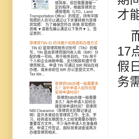
很简单，但您需要遵循一
定的程序，根据菲律宾交
才
通管理局（LTO，Land
Transportation Office）的规定，持有中国
驾照的人员可以通过以下步骤转换为菲律
宾驾照： 为了确保您符合 转换 菲驾照的
资格 ▼请首先确认满足以下条件▼ 1、签
而
证类别...
菲律宾TIIN ID 的详细介绍用途和办理方式
1
TIN ID 是菲律宾税务识别号（TIN）的缩
写，TIN 是由菲律宾国内收入局（BIR）分
配的唯一号码，用于税务目的。 TIN 用于
个人和企业纳税申报、支付税款和遵守菲
假
律宾税法。 申请 TIN 可通过 BIR 网站在线
办理，或亲自前往 BIR 办公室提交文件。
Tax Ide...
务
菲律宾NBI办理一般需要多
久？海外申请人如何合理
安排申请时间？
菲律宾NBI办理一般需要
多久？海外申请人如何合
理安排申请时间？ 菲律宾
NBI Clearance（菲律宾无犯罪记录证
明）是许多曾经在菲律宾工作、生活、学
习、经商或长期居住人士经常需要办理的
重要官方文件。 不少海外申请人在准备移
民、申请工作签证、国际背景调查或再次
办理菲律宾相关...