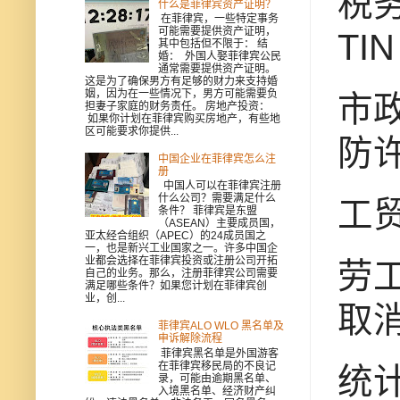
税务
什么是菲律宾资产证明？
在菲律宾，一些特定事务
可能需要提供资产证明，
TIN
其中包括但不限于： 结
婚： 外国人娶菲律宾公民
通常需要提供资产证明。
这是为了确保男方有足够的财力来支持婚
姻，因为在一些情况下，男方可能需要负
市政
担妻子家庭的财务责任。 房地产投资：
如果你计划在菲律宾购买房地产，有些地
区可能要求你提供...
防许
中国企业在菲律宾怎么注
册
中国人可以在菲律宾注册
什么公司？需要满足什么
工贸
条件？ 菲律宾是东盟
（ASEAN）主要成员国，
亚太经合组织（APEC）的24成员国之
一，也是新兴工业国家之一。许多中国企
业都会选择在菲律宾投资或注册公司开拓
劳工
自己的业务。那么，注册菲律宾公司需要
满足哪些条件？如果您计划在菲律宾创
业，创...
取消
菲律宾ALO WLO 黑名单及
申诉解除流程
菲律宾黑名单是外国游客
在菲律宾移民局的不良记
统
录，可能由逾期黑名单、
入境黑名单、经济财产纠