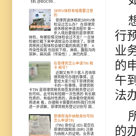
飞机 @BGC99...
SRRV体检有啥需要注意
的
想
菲律宾退休移民SRRV体
检没过怎么办？ 在菲律宾
退休移民申请流程中 第一
行
步入境后要做的是菲律宾
体检，有哪些情况体检会过不去？一旦体
检被拦截下来申请就没办法继续了。菲律
宾移民过程体检会被拦截的疾病注意： A
业
传染性疾病 包括软下疳，淋病，腹股沟肉
芽肿，麻风病（传染性），淋巴肉芽...
的
在菲律宾怎么申请TIN 税
卡 税号？
近期又有不少客人咨询菲
午
律宾税号办理的事情，这
里给大家介绍下菲律宾税
卡的一些事情，菲律宾税
卡TIN 是菲律宾税务局签发的税务登记识
法
别号码，此号码有短期一次性质的 有长期
性质的，有临时性质的，具体看你使用和
用途来 看，办理税卡需要的材料我们也将
进一步讲解，菲律宾税务登记识别号 国...
所
菲律宾海外纳税身份号码
怎么申请TIN
(TIN) 身份证 (ID) 是您在
的
菲律的国税局 (BIR) 注册
为纳税人的证明。业务请