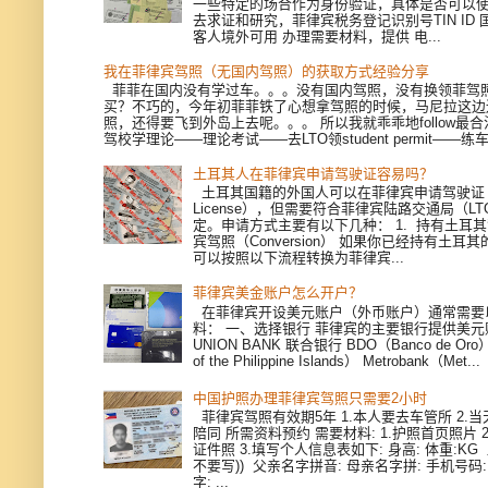
一些特定的场合作为身份验证，具体是否可以
去求证和研究，菲律宾税务登记识别号TIN ID
客人境外可用 办理需要材料，提供 电...
我在菲律宾驾照（无国内驾照）的获取方式经验分享
菲菲在国内没有学过车。。。没有国内驾照，没有换领菲驾
买？不巧的，今年初菲菲铁了心想拿驾照的时候，马尼拉这边
照，还得要飞到外岛上去呢。。。 所以我就乖乖地follow最
驾校学理论——理论考试——去LTO领student permit——练车—
土耳其人在菲律宾申请驾驶证容易吗？
土耳其国籍的外国人可以在菲律宾申请驾驶证（Dri
License），但需要符合菲律宾陆路交通局（L
定。申请方式主要有以下几种： 1. 持有土耳
宾驾照（Conversion） 如果你已经持有土耳
可以按照以下流程转换为菲律宾...
菲律宾美金账户怎么开户？
在菲律宾开设美元账户（外币账户）通常需要
料： 一、选择银行 菲律宾的主要银行提供美
UNION BANK 联合银行 BDO（Banco de Oro）
of the Philippine Islands） Metrobank（Met...
中国护照办理菲律宾驾照只需要2小时
菲律宾驾照有效期5年 1.本人要去车管所 2.当天
陪同 所需资料预约 需要材料: 1.护照首页照片 
证件照 3.填写个人信息表如下: 身高: 体重:KG
不要写)) 父亲名字拼音: 母亲名字拼: 手机号码
字: ...