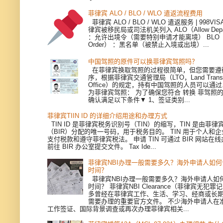
菲律宾 ALO / BLO / WLO 遣返流程费用
菲律宾 ALO / BLO / WLO 遣返服务 | 998V
律宾被移民局或司法机关列入 ALO（Allow Depart
：允许出境令（需要特别申请才能离境） BLO（Bla
Order） ：黑名单（被禁止入境或出境）...
中国驾照的原件可以换菲律宾驾照吗？
在菲律宾换取驾照的过程很简单，但您需要遵
序，根据菲律宾交通管理局（LTO，Land Transpor
Office）的规定，持有中国驾照的人员可以通
为菲律宾驾照： 为了确保您符合 转换 菲驾照
确认满足以下条件▼ 1、签证类别...
菲律宾TIIN ID 的详细介绍用途和办理方式
TIN ID 是菲律宾税务识别号（TIN）的缩写，TIN 是由菲
（BIR）分配的唯一号码，用于税务目的。 TIN 用于个人和
支付税款和遵守菲律宾税法。 申请 TIN 可通过 BIR 网站在
前往 BIR 办公室提交文件。 Tax Ide...
菲律宾NBI办理一般需要多久？海外申请人如
时间？
菲律宾NBI办理一般需要多久？海外申请人如
时间？ 菲律宾NBI Clearance（菲律宾无犯
多曾经在菲律宾工作、生活、学习、经商或长
需要办理的重要官方文件。 不少海外申请人在
工作签证、国际背景调查或再次办理菲律宾相关...