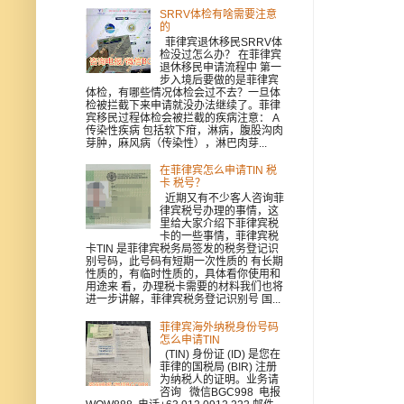
SRRV体检有啥需要注意
的
菲律宾退休移民SRRV体
检没过怎么办？ 在菲律宾
退休移民申请流程中 第一
步入境后要做的是菲律宾
体检，有哪些情况体检会过不去？一旦体
检被拦截下来申请就没办法继续了。菲律
宾移民过程体检会被拦截的疾病注意： A
传染性疾病 包括软下疳，淋病，腹股沟肉
芽肿，麻风病（传染性），淋巴肉芽...
在菲律宾怎么申请TIN 税
卡 税号？
近期又有不少客人咨询菲
律宾税号办理的事情，这
里给大家介绍下菲律宾税
卡的一些事情，菲律宾税
卡TIN 是菲律宾税务局签发的税务登记识
别号码，此号码有短期一次性质的 有长期
性质的，有临时性质的，具体看你使用和
用途来 看，办理税卡需要的材料我们也将
进一步讲解，菲律宾税务登记识别号 国...
菲律宾海外纳税身份号码
怎么申请TIN
(TIN) 身份证 (ID) 是您在
菲律的国税局 (BIR) 注册
为纳税人的证明。业务请
咨询 微信BGC998 电报