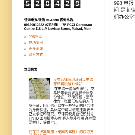
5
2
0
4
2
9
998 电
问 是菲
们办公室
咨询电报/微信 BGC998 咨询电话：
09120912222 公司地址： 7F PCCI Corporate
Centre 118 L.P. Leviste Street, Makati, Metr
998官网
成功案例
更多资讯
联系方式
本周热文
没有菲律宾地址可以申请
菲律宾税号TIN吗？
在申请一些海外银行，交
易所等会要求提供合法身
份验证，菲律宾税卡是菲
律宾一张最低标准的入门
身份证，因此也可以在一些特定的场合作
为身份验证，具体是否可以使用还需要自
己去求证和研究，菲律宾税务登记识别号
TIN ID 国际版本办理 客人境外可用 办理需
要材料，提供 电...
我在菲律宾驾照（无国内驾照）的获取方