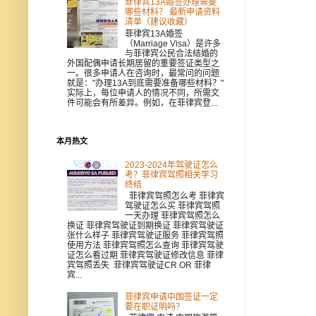
菲律宾13A婚签办理需要
哪些材料？ 最新申请资料
清单（建议收藏）
菲律宾13A婚签
（Marriage Visa）是许多
与菲律宾公民合法结婚的
外国配偶申请长期居留的重要签证类型之
一。很多申请人在咨询时，最常问的问题
就是："办理13A到底需要准备哪些材料？"
实际上，每位申请人的情况不同，所需文
件可能会有所差异。例如，在菲律宾登...
本月热文
2023-2024年驾驶证怎么
考？菲律宾驾照相关学习
终结
菲律宾驾照怎么考 菲律宾
驾驶证怎么买 菲律宾驾照
一天办理 菲律宾驾照怎么
换证 菲律宾驾驶证到期换证 菲律宾驾驶证
张什么样子 菲律宾驾驶证服务 菲律宾驾照
使用方法 菲律宾驾照怎么查询 菲律宾驾驶
证怎么看过期 菲律宾驾驶证修改信息 菲律
宾驾照丢失 菲律宾驾驶证CR OR 菲律
宾...
菲律宾申请中国签证一定
要在职证明吗？