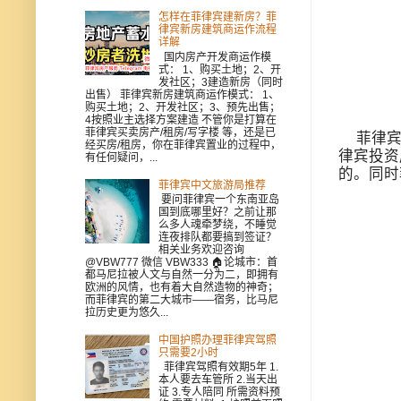
怎样在菲律宾建新房？菲
律宾新房建筑商运作流程
详解
国内房产开发商运作模
式： 1、购买土地；2、开
发社区；3建造新房（同时
出售） 菲律宾新房建筑商运作模式： 1、
购买土地；2、开发社区；3、预先出售；
4按照业主选择方案建造 不管你是打算在
菲律宾买卖房产/租房/写字楼 等，还是已
菲律宾移
经买房/租房，你在菲律宾置业的过程中，
律宾投资
有任何疑问，...
的。同时
菲律宾中文旅游局推荐
要问菲律宾一个东南亚岛
国到底哪里好？之前让那
么多人魂牵梦绕，不睡觉
连夜排队都要搞到签证？
相关业务欢迎咨询
@VBW777 微信 VBW333 🏠论城市：首
都马尼拉被人文与自然一分为二，即拥有
欧洲的风情，也有着大自然造物的神奇；
而菲律宾的第二大城市——宿务，比马尼
拉历史更为悠久...
中国护照办理菲律宾驾照
只需要2小时
菲律宾驾照有效期5年 1.
本人要去车管所 2.当天出
证 3.专人陪同 所需资料预