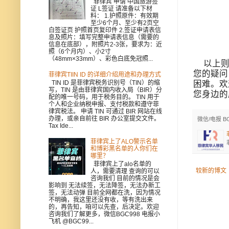
菲律宾 申请 中国旅游签
证 L签证 请准备以下材
料： 1.护照原件：有效期
至少6个月、至少有2页空
白签证页 护照首页复印件 2.签证申请表信
息及照片：填写完整申请表信息（需要的
信息在底部），附照片2-3张，要求为：近
照（6个月内）、小2寸
（48mm×33mm）、彩色白底免冠照...
以上则是
您的疑问
菲律宾TIIN ID 的详细介绍用途和办理方式
困难。欢迎
TIN ID 是菲律宾税务识别号（TIN）的缩
写，TIN 是由菲律宾国内收入局（BIR）分
您身边的
配的唯一号码，用于税务目的。 TIN 用于
个人和企业纳税申报、支付税款和遵守菲
律宾税法。 申请 TIN 可通过 BIR 网站在线
办理，或亲自前往 BIR 办公室提交文件。
微信/电报 B
Tax Ide...
菲律宾上了ALO警示名单
和博彩黑名单的人你们在
哪里？
菲律宾上了alo名单的
较新的博文
人，需要清理 查询的可以
咨询我们 目前的情况是会
影响到 无法续签，无法降签，无法办新工
签，无法动弹 目前全网都在洗，因为情况
不明确，我这里还没有收，等有洗出来
的，再告知，咱可以先查，后决定。欢迎
咨询我们了解更多，微信BGC998 电报小
飞机 @BGC99...