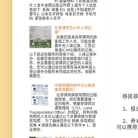
约 需要材料: 1.护照首页照
片 2.发半身照白底证件照 3.填写个人信息
表如下: 身高: 体重:KG 血型:(不知道就不
要写)) 父亲名字拼音: 母亲名字拼: 手机号
码: 紧急联系人名字: ...
在菲律宾怎么补入境记
录？
如果您是来自菲律宾的旅
客或工作人员，可能会需
要补充入境记录、工签记
录或iCARD服务的记录。
以下是这些服务的简单介绍： 入境记录补
办：如果您曾经前往其他国家旅行或工
作，并且需要在菲律宾记录您的入境信
息，您可以通过前往菲律宾海关局申请入
境记录补办服务来完成此项任务。该服务
需要您...
中国驾照的原件可以换菲
律宾驾照吗？
在菲律宾换取驾照的过程
移民菲
很简单，但您需要遵循一
定的程序，根据菲律宾交
通管理局（LTO，Land
1、投资
Transportation Office）的规定，持有中国
驾照的人员可以通过以下步骤转换为菲律
2、养老
宾驾照： 为了确保您符合 转换 菲驾照的
资格 ▼请首先确认满足以下条件▼ 1、签
可以携带
证类别...