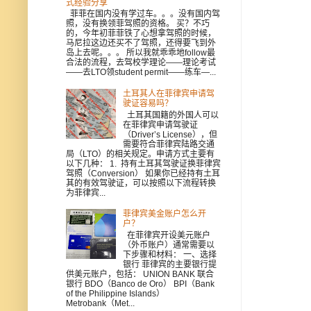
式经验分享
菲菲在国内没有学过车。。。没有国内驾
照，没有换领菲驾照的资格。 买？不巧
的，今年初菲菲铁了心想拿驾照的时候，
马尼拉这边还买不了驾照，还得要飞到外
岛上去呢。。。 所以我就乖乖地follow最
合法的流程，去驾校学理论——理论考试
——去LTO领student permit——练车—...
土耳其人在菲律宾申请驾
驶证容易吗？
土耳其国籍的外国人可以
在菲律宾申请驾驶证
（Driver’s License），但
需要符合菲律宾陆路交通
局（LTO）的相关规定。申请方式主要有
以下几种： 1. 持有土耳其驾驶证换菲律宾
驾照（Conversion） 如果你已经持有土耳
其的有效驾驶证，可以按照以下流程转换
为菲律宾...
菲律宾美金账户怎么开
户？
在菲律宾开设美元账户
（外币账户）通常需要以
下步骤和材料： 一、选择
银行 菲律宾的主要银行提
供美元账户，包括： UNION BANK 联合
银行 BDO（Banco de Oro） BPI（Bank
of the Philippine Islands）
Metrobank（Met...