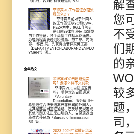
解
飞航线，否则所有被遣返的POG...
菲律宾9G工作签证办理流
程怎么DIY
您
菲律宾目前对于外国人
的工作签证以9G和CWV、
PEZA为主，9G工作签证
不
是目前菲律宾 移民 局颁发
的工作签证，各个类型工作基本都涵盖。
办理流程需要经过税务局、劳工部、司法
们
部、 移民 局。先获得由菲律宾劳工部
（DEPARTMENTOFLABORANDEMPLO
YMENT）颁...
的亲
全年热文
WO
菲律宾VDO自愿遣返贵
吗？要怎么样不交罚款
菲律宾VDO自愿遣返贵
较
吗？ 菲律宾的自愿遣返
（Voluntary
Deportation）服务适用于
题，
希望通过合法渠道离开菲律宾的外国人，
尤其是那些因签证逾期、违反移民规定或
其他问题无法正常出境的人。自愿遣返由
菲律宾移民局（Bureau of Immigration,
司
BI）管...
2023-2024年驾驶证怎么