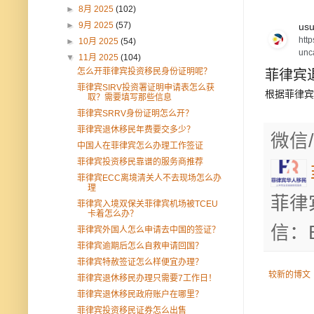
►
8月 2025
(102)
►
9月 2025
(57)
usu
htt
►
10月 2025
(54)
unc
▼
11月 2025
(104)
怎么开菲律宾投资移民身份证明呢？
菲律宾
菲律宾SIRV投资署证明申请表怎么获
根据菲律宾退
取？需要填写那些信息
菲律宾SRRV身份证明怎么开？
菲律宾退休移民年费要交多少？
微信/
中国人在菲律宾怎么办理工作签证
菲律宾投资移民靠谱的服务商推荐
菲律宾ECC离境清关人不去现场怎么办
理
菲律
菲律宾入境双保关菲律宾机场被TCEU
卡着怎么办？
信：B
菲律宾外国人怎么申请去中国的签证？
菲律宾逾期后怎么自救申请回国？
菲律宾特赦签证怎么样便宜办理？
较新的博文
菲律宾退休移民办理只需要7工作日！
菲律宾退休移民政府账户在哪里？
菲律宾投资移民证券怎么出售