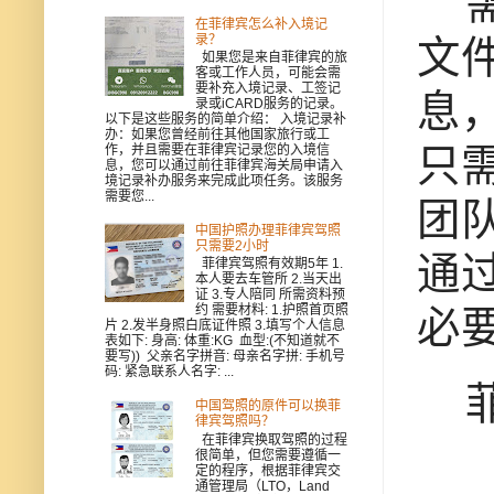
需
在菲律宾怎么补入境记
录？
文
如果您是来自菲律宾的旅
客或工作人员，可能会需
要补充入境记录、工签记
息
录或iCARD服务的记录。
以下是这些服务的简单介绍： 入境记录补
办：如果您曾经前往其他国家旅行或工
只
作，并且需要在菲律宾记录您的入境信
息，您可以通过前往菲律宾海关局申请入
境记录补办服务来完成此项任务。该服务
需要您...
团
中国护照办理菲律宾驾照
只需要2小时
通
菲律宾驾照有效期5年 1.
本人要去车管所 2.当天出
证 3.专人陪同 所需资料预
约 需要材料: 1.护照首页照
必
片 2.发半身照白底证件照 3.填写个人信息
表如下: 身高: 体重:KG 血型:(不知道就不
要写)) 父亲名字拼音: 母亲名字拼: 手机号
码: 紧急联系人名字: ...
菲
中国驾照的原件可以换菲
律宾驾照吗？
在菲律宾换取驾照的过程
很简单，但您需要遵循一
定的程序，根据菲律宾交
通管理局（LTO，Land