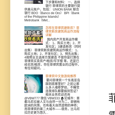
下步骤和材料： 一、选择
银行 菲律宾的主要银行提
供美元账户，包括： UNION BANK 联合
银行 BDO（Banco de Oro） BPI（Bank
of the Philippine Islands）
Metrobank（Met...
怎样在菲律宾建新房？菲
律宾新房建筑商运作流程
详解
国内房产开发商运作模
式： 1、购买土地；2、开
发社区；3建造新房（同时
出售） 菲律宾新房建筑商运作模式： 1、
购买土地；2、开发社区；3、预先出售；
4按照业主选择方案建造 不管你是打算在
菲律宾买卖房产/租房/写字楼 等，还是已
经买房/租房，你在菲律宾置业的过程中，
有任何疑问，...
菲律宾中文旅游局推荐
要问菲律宾一个东南亚岛
国到底哪里好？之前让那
么多人魂牵梦绕，不睡觉
连夜排队都要搞到签证？
菲
相关业务欢迎咨询
@VBW777 微信 VBW333 🏠论城市：首
都马尼拉被人文与自然一分为二，即拥有
欧洲的风情，也有着大自然造物的神奇；
而菲律宾的第二大城市——宿务，比马尼
拉历史更为悠久...