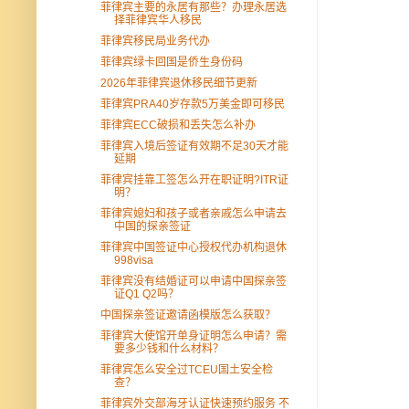
菲律宾主要的永居有那些？办理永居选
择菲律宾华人移民
菲律宾移民局业务代办
菲律宾绿卡回国是侨生身份码
2026年菲律宾退休移民细节更新
菲律宾PRA40岁存款5万美金即可移民
菲律宾ECC破损和丢失怎么补办
菲律宾入境后签证有效期不足30天才能
延期
菲律宾挂靠工签怎么开在职证明?ITR证
明？
菲律宾媳妇和孩子或者亲戚怎么申请去
中国的探亲签证
菲律宾中国签证中心授权代办机构退休
998visa
菲律宾没有结婚证可以申请中国探亲签
证Q1 Q2吗？
中国探亲签证邀请函模版怎么获取？
菲律宾大使馆开单身证明怎么申请？需
要多少钱和什么材料？
菲律宾怎么安全过TCEU国土安全检
查？
菲律宾外交部海牙认证快速预约服务 不