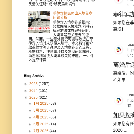
民清关证明” 或 “移民局出境许...
unc
菲律宾加
菲律宾移民局出入境盖章
问题分析
如果您在菲律
菲律宾入境章补盖指南：
轻松解决入境难题 前往菲
离境！
律宾旅游或办理签证时，
入境章是至关重要的证
明。然而，一些意外情况可能导致您在菲
律宾入境时未获得入境章。本文将详细介
usu
绍菲律宾签证办理及入境章补盖的流程、
htt
所需材料、注意事项以及常见问题解答，
unc
助您顺利解决入境章缺失的难题。 一、什
么是菲律宾...
离婚后
离婚后，附
Blog Archive
✓ 如果 ...
►
2023
(1257)
►
2024
(151)
usu
▼
2025
(621)
htt
►
1月 2025
(53)
有...
►
3月 2025
(67)
如果您
►
4月 2025
(66)
如果您有任何
►
6月 2025
(14)
2020 ...
►
7月 2025
(44)