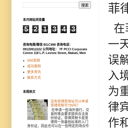
菲律
本月网站浏览量
在
5
2
1
3
4
3
一
咨询电报/微信 BGC998 咨询电话：
09120912222 公司地址： 7F PCCI Corporate
Centre 118 L.P. Leviste Street, Makati, Metr
误
998官网
成功案例
入
更多资讯
联系方式
为
本周热文
没有菲律宾地址可以申请
律
菲律宾税号TIN吗？
在申请一些海外银行，交
易所等会要求提供合法身
份验证，菲律宾税卡是菲
作
律宾一张最低标准的入门
身份证，因此也可以在一些特定的场合作