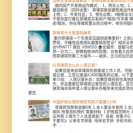
怎样在菲律宾建新房？菲律宾新房建筑商运作
国内房产开发商运作模式： 1、购买土地；2、
建造新房（同时出售） 菲律宾新房建筑商运作模
土地；2、开发社区；3、预先出售；4按照业
不管你是打算在菲律宾买卖房产/租房/写字楼 
房/租房，你在菲律宾置业的过程中，有任何疑问，
菲律宾中文旅游局推荐
要问菲律宾一个东南亚岛国到底哪里好？之前
梦绕，不睡觉连夜排队都要搞到签证？相关业
@VBW777 微信 VBW333 🏠论城市：首都
然一分为二，即拥有欧洲的风情，也有着大自
而菲律宾的第二大城市——宿务，比马尼拉历史更
在菲律宾怎么补入境记录？
如果您是来自菲律宾的旅客或工作人员，可能
境记录、工签记录或iCARD服务的记录。以下
单介绍： 入境记录补办：如果您曾经前往其他
作，并且需要在菲律宾记录您的入境信息，您
律宾海关局申请入境记录补办服务来完成此项
要您...
中国护照办理菲律宾驾照只需要2小时
菲律宾驾照有效期5年 1.本人要去车管所 2.当天
陪同 所需资料预约 需要材料: 1.护照首页照片 
证件照 3.填写个人信息表如下: 身高: 体重:KG
不要写)) 父亲名字拼音: 母亲名字拼: 手机号码
字: ...