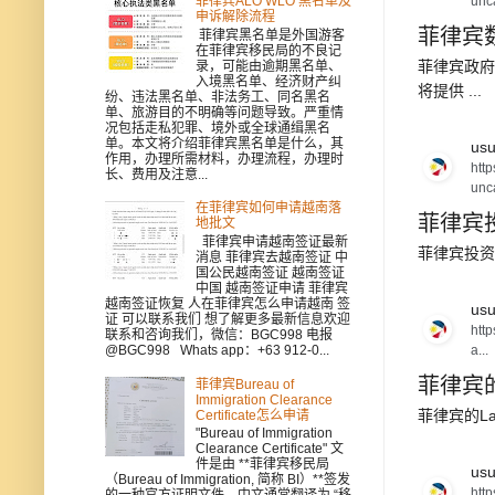
unc
菲律宾ALO WLO 黑名单及
申诉解除流程
菲律宾数
菲律宾黑名单是外国游客
在菲律宾移民局的不良记
菲律宾政府
录，可能由逾期黑名单、
入境黑名单、经济财产纠
将提供 ...
纷、违法黑名单、非法务工、同名黑名
单、旅游目的不明确等问题导致。严重情
况包括走私犯罪、境外或全球通缉黑名
单。本文将介绍菲律宾黑名单是什么，其
usu
作用，办理所需材料，办理流程，办理时
htt
长、费用及注意...
unc
在菲律宾如何申请越南落
菲律宾
地批文
菲律宾申请越南签证最新
菲律宾投资
消息 菲律宾去越南签证 中
国公民越南签证 越南签证
中国 越南签证申请 菲律宾
越南签证恢复 人在菲律宾怎么申请越南 签
usu
证 可以联系我们 想了解更多最新信息欢迎
htt
联系和咨询我们，微信：BGC998 电报
a...
@BGC998 Whats app：+63 912-0...
菲律宾的A
菲律宾Bureau of
Immigration Clearance
菲律宾的Lat
Certificate怎么申请
"Bureau of Immigration
Clearance Certificate" 文
件是由 **菲律宾移民局
usu
（Bureau of Immigration, 简称 BI）**签发
htt
的一种官方证明文件，中文通常翻译为 “移