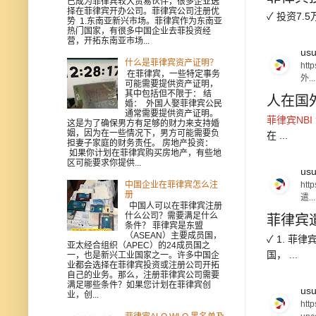
已成为菲律宾较大贸易伙伴，很多企业选
择在菲律宾开办公司。菲律宾公司注册优
✓ 投资7
势 1.东南亚新兴市场。菲律宾作为东南亚
热门国家，有很多中国企业去菲投资经
营，开拓东南亚市场...
usu
什么是菲律宾资产证明？
htt
在菲律宾，一些特定事务
外...
可能需要提供资产证明，
其中包括但不限于： 结
人在国外
婚： 外国人娶菲律宾公民
通常需要提供资产证明。
菲律宾NBI
这是为了确保男方有足够的财力来支持婚
姻，因为在一些情况下，男方可能需要负
在 ...
担妻子家庭的财务责任。 房地产投资：
如果你计划在菲律宾购买房地产，有些地
区可能要求你提供...
usu
htt
中国企业在菲律宾怎么注
册
遣...
中国人可以在菲律宾注册
什么公司？需要满足什么
菲律宾
条件？ 菲律宾是东盟
（ASEAN）主要成员国，
✓ 1. 
亚太经合组织（APEC）的24成员国之
国， ...
一，也是新兴工业国家之一。许多中国企
业都会选择在菲律宾投资或注册公司开拓
自己的业务。那么，注册菲律宾公司需要
满足哪些条件？如果您计划在菲律宾创
usu
业，创...
htt