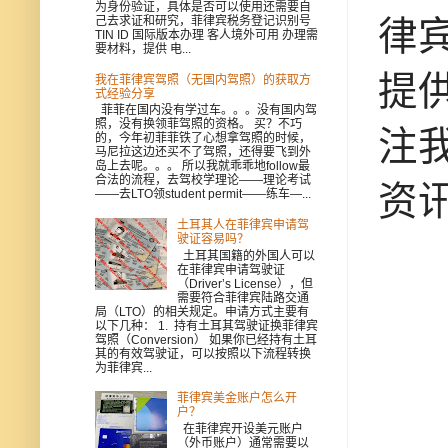
为身份验证，具体是否可以使用还需要自
律
己去求证和研究，菲律宾税务登记识别号
TIN ID 国际版本办理 客人境外可用 办理需
要材料，提供 电...
提供
我在菲律宾驾照（无国内驾照）的获取方
式经验分享
菲菲在国内没有学过车。。。没有国内驾
照，没有换领菲驾照的资格。 买？不巧
注我
的，今年初菲菲铁了心想拿驾照的时候，
马尼拉这边还买不了驾照，还得要飞到外
岛上去呢。。。 所以我就乖乖地follow最
合法的流程，去驾校学理论——理论考试
资
——去LTO领student permit——练车—...
土耳其人在菲律宾申请驾
驶证容易吗？
土耳其国籍的外国人可以
在菲律宾申请驾驶证
（Driver’s License），但
需要符合菲律宾陆路交通
局（LTO）的相关规定。申请方式主要有
以下几种： 1. 持有土耳其驾驶证换菲律宾
驾照（Conversion） 如果你已经持有土耳
其的有效驾驶证，可以按照以下流程转换
为菲律宾...
菲律宾美金账户怎么开
户？
在菲律宾开设美元账户
（外币账户）通常需要以