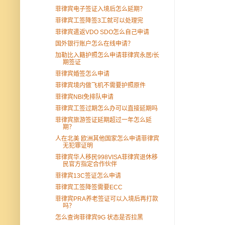
菲律宾电子签证入境后怎么延期？
菲律宾工签降签3工就可以处理完
菲律宾遣返VDO SDO怎么自己申请
国外银行账户怎么在线申请？
加勒比入籍护照怎么申请菲律宾永居/长
期签证
菲律宾婚签怎么申请
菲律宾境内做飞机不需要护照原件
菲律宾NBI免排队申请
菲律宾工签过期怎么办可以直接延期吗
菲律宾旅游签证延期超过一年怎么延
期？
人在北美 欧洲其他国家怎么申请菲律宾
无犯罪证明
菲律宾华人移民998VISA菲律宾退休移
民官方指定合作伙伴
菲律宾13C签证怎么申请
菲律宾工签降签需要ECC
菲律宾PRA养老签证可以入境后再打款
吗？
怎么查询菲律宾9G 状态是否拉黑