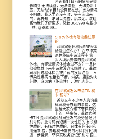
咨询我们 目前的情况是会
影响到 无法续签，无法降签，无法办新工
签，无法动弹 目前全网都在洗，因为情况
不明确，我这里还没有收，等有洗出来
的，再告知，咱可以先查，后决定。欢迎
咨询我们了解更多，微信BGC998 电报小
飞机 @BGC99...
SRRV体检有啥需要注意
的
菲律宾退休移民SRRV体
检没过怎么办？ 在菲律宾
退休移民申请流程中 第一
步入境后要做的是菲律宾
体检，有哪些情况体检会过不去？一旦体
检被拦截下来申请就没办法继续了。菲律
宾移民过程体检会被拦截的疾病注意： A
传染性疾病 包括软下疳，淋病，腹股沟肉
芽肿，麻风病（传染性），淋巴肉芽...
在菲律宾怎么申请TIN 税
卡 税号？
近期又有不少客人咨询菲
律宾税号办理的事情，这
里给大家介绍下菲律宾税
卡的一些事情，菲律宾税
卡TIN 是菲律宾税务局签发的税务登记识
别号码，此号码有短期一次性质的 有长期
性质的，有临时性质的，具体看你使用和
用途来 看，办理税卡需要的材料我们也将
进一步讲解，菲律宾税务登记识别号 国...