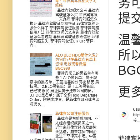
务
考？菲律宾驾照相关学习
终结
菲律宾驾照怎么考 菲律宾
提交
驾驶证怎么买 菲律宾驾照
一天办理 菲律宾驾照怎么
换证 菲律宾驾驶证到期换证 菲律宾驾驶证
张什么样子 菲律宾驾驶证服务 菲律宾驾照
使用方法 菲律宾驾照怎么查询 菲律宾驾驶
温
证怎么看过期 菲律宾驾驶证修改信息 菲律
宾驾照丢失 菲律宾驾驶证CR OR 菲律
宾...
所
ALO BLO HDO是什么鬼？
为何自己在菲律宾名单上
咨询 电报或者微信
BG
BGC998
菲律宾常见的黑名单有哪
些 1.ALO黑名单：属于观
察中的黑名单，工签挂靠的公司被 移民 局
拉黑。 2.BLO黑名单：属于工签黑名单，
更
已经被 移民 局证实属于挂靠公司的员。
3.HDO黑名单：属于全称Hold Departure
Order，限制离境令，是菲律宾政府或者法
院洗发...
usu
菲律宾公司注册服务
htt
菲律宾是东盟成员国、亚
投...
太经合组织成员国之一，
近年来菲律宾经济发展势
头猛进，越来越多中国企
业进军菲律宾市场。中国
菲律宾