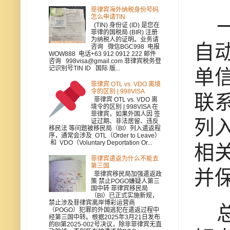
菲律宾海外纳税身份号码
怎么申请TIN
一
(TIN) 身份证 (ID) 是您在
菲律的国税局 (BIR) 注册
为纳税人的证明。业务请
自
咨询 微信BGC998 电报
WOW888 电话+63 912 0912 222 邮件
咨询 998visa@gmail.com 菲律宾税务登
记识别号TIN ID 国际 版...
单
菲律宾 OTL vs. VDO 离境
令的区别 | 998VISA
联
菲律宾 OTL vs. VDO 离
境令的区别 | 998VISA 在
菲律宾，如果外国人因 签
列
证过期、非法居留、违反
移民法 等问题被移民局（BI）列入遣返程
序，通常会涉及 OTL（Order to Leave）
和 VDO（Voluntary Deportation Or...
相
菲律宾遣返为什么不能去
第三国
并
菲律宾移民局加强遣返政
策 禁止POGO嫌疑人第三
国中转 菲律宾移民局
（BI）已正式实施新规，
禁止涉及菲律宾离岸博彩运营商
总
（POGO）犯罪的外国逃犯在遣返过程中
经第三国中转。根据2025年3月21日发布
的BI第2025-002号决议，除非菲律宾无直