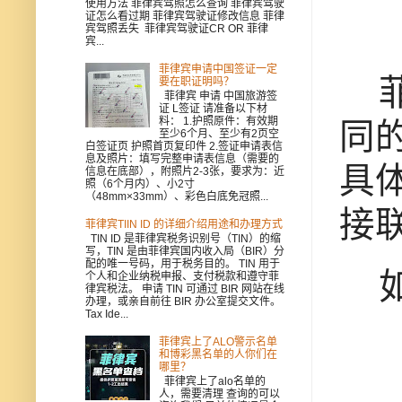
使用方法 菲律宾驾照怎么查询 菲律宾驾驶
证怎么看过期 菲律宾驾驶证修改信息 菲律
宾驾照丢失 菲律宾驾驶证CR OR 菲律
宾...
菲律宾申请中国签证一定
菲
要在职证明吗？
菲律宾 申请 中国旅游签
证 L签证 请准备以下材
料： 1.护照原件：有效期
同
至少6个月、至少有2页空
白签证页 护照首页复印件 2.签证申请表信
息及照片：填写完整申请表信息（需要的
具
信息在底部），附照片2-3张，要求为：近
照（6个月内）、小2寸
（48mm×33mm）、彩色白底免冠照...
接
菲律宾TIIN ID 的详细介绍用途和办理方式
TIN ID 是菲律宾税务识别号（TIN）的缩
写，TIN 是由菲律宾国内收入局（BIR）分
配的唯一号码，用于税务目的。 TIN 用于
如
个人和企业纳税申报、支付税款和遵守菲
律宾税法。 申请 TIN 可通过 BIR 网站在线
办理，或亲自前往 BIR 办公室提交文件。
Tax Ide...
菲律宾上了ALO警示名单
和博彩黑名单的人你们在
哪里？
菲律宾上了alo名单的
人，需要清理 查询的可以