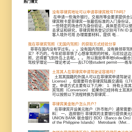
热门博文
没有菲律宾地址可以申请菲律宾税号TIN吗？
在申请一些海外银行，交易所等会要求提供合
律宾税卡是菲律宾一张最低标准的入门身份证
一些特定的场合作为身份验证，具体是否可以
去求证和研究，菲律宾税务登记识别号TIN ID
客人境外可用 办理需要材料，提供 电...
我在菲律宾驾照（无国内驾照）的获取方式经验分享
菲菲在国内没有学过车。。。没有国内驾照，没有换领菲驾
买？不巧的，今年初菲菲铁了心想拿驾照的时候，马尼拉这边
照，还得要飞到外岛上去呢。。。 所以我就乖乖地follow最
驾校学理论——理论考试——去LTO领student permit——练车—
土耳其人在菲律宾申请驾驶证容易吗？
土耳其国籍的外国人可以在菲律宾申请驾驶证（Dri
License），但需要符合菲律宾陆路交通局（L
定。申请方式主要有以下几种： 1. 持有土耳
宾驾照（Conversion） 如果你已经持有土耳
可以按照以下流程转换为菲律宾...
菲律宾美金账户怎么开户？
在菲律宾开设美元账户（外币账户）通常需要
料： 一、选择银行 菲律宾的主要银行提供美
UNION BANK 联合银行 BDO（Banco de Oro）
of the Philippine Islands） Metrobank（Met...