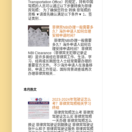
Transportation Office）的规定，持有中国
驾照的人员可以通过以下步骤转换为菲律
宾驾照： 为了确保您符合 转换 菲驾照的
资格 ▼请首先确认满足以下条件▼ 1、签
证类别...
菲律宾NBI办理一般需要多
久？海外申请人如何合理
安排申请时间？
菲律宾NBI办理一般需要
多久？海外申请人如何合
理安排申请时间？ 菲律宾
NBI Clearance（菲律宾无犯罪记录证
明）是许多曾经在菲律宾工作、生活、学
习、经商或长期居住人士经常需要办理的
重要官方文件。 不少海外申请人在准备移
民、申请工作签证、国际背景调查或再次
办理菲律宾相关...
本月热文
2023-2024年驾驶证怎么
考？菲律宾驾照相关学习
终结
菲律宾驾照怎么考 菲律宾
驾驶证怎么买 菲律宾驾照
一天办理 菲律宾驾照怎么
换证 菲律宾驾驶证到期换证 菲律宾驾驶证
张什么样子 菲律宾驾驶证服务 菲律宾驾照