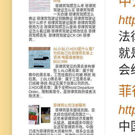
中
终结
菲律宾驾照怎么考 菲律宾
驾驶证怎么买 菲律宾驾照
一天办理 菲律宾驾照怎么
ht
换证 菲律宾驾驶证到期换证 菲律宾驾驶证
张什么样子 菲律宾驾驶证服务 菲律宾驾照
使用方法 菲律宾驾照怎么查询 菲律宾驾驶
证怎么看过期 菲律宾驾驶证修改信息 菲律
法
宾驾照丢失 菲律宾驾驶证CR OR 菲律
宾...
就
ALO BLO HDO是什么鬼？
为何自己在菲律宾名单上
咨询 电报或者微信
BGC998
会
菲律宾常见的黑名单有哪
些 1.ALO黑名单：属于观
察中的黑名单，工签挂靠的公司被 移民 局
拉黑。 2.BLO黑名单：属于工签黑名单，
已经被 移民 局证实属于挂靠公司的员。
菲
3.HDO黑名单：属于全称Hold Departure
Order，限制离境令，是菲律宾政府或者法
院洗发...
ht
菲律宾公司注册服务
菲律宾是东盟成员国、亚
太经合组织成员国之一，
近年来菲律宾经济发展势
中
头猛进，越来越多中国企
业进军菲律宾市场。中国
已成为菲律宾较大贸易伙伴，很多企业选