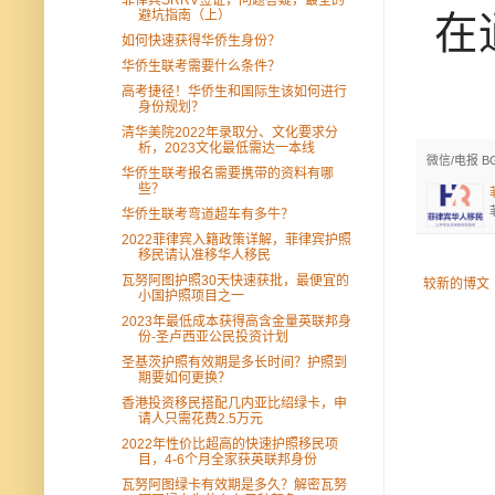
避坑指南（上）
在
如何快速获得华侨生身份？
华侨生联考需要什么条件？
高考捷径！华侨生和国际生该如何进行
身份规划？
清华美院2022年录取分、文化要求分
析，2023文化最低需达一本线
微信/电报 B
华侨生联考报名需要携带的资料有哪
些？
华侨生联考弯道超车有多牛？
2022菲律宾入籍政策详解，菲律宾护照
移民请认准移华人移民
瓦努阿图护照30天快速获批，最便宜的
较新的博文
小国护照项目之一
2023年最低成本获得高含金量英联邦身
份-圣卢西亚公民投资计划
圣基茨护照有效期是多长时间？护照到
期要如何更换？
香港投资移民搭配几内亚比绍绿卡，申
请人只需花费2.5万元
2022年性价比超高的快速护照移民项
目，4-6个月全家获英联邦身份
瓦努阿图绿卡有效期是多久？解密瓦努