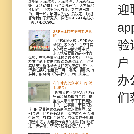
影响到 无法续签，无法降签，无法办新工
迎
签，无法动弹 目前全网都在洗，因为情况
不明确，我这里还没有收，等有洗出来
的，再告知，咱可以先查，后决定。欢迎
咨询我们了解更多，微信BGC998 电报小
飞机 @BGC99...
ap
SRRV体检有啥需要注意
的
验
菲律宾退休移民SRRV体
检没过怎么办？ 在菲律宾
退休移民申请流程中 第一
步入境后要做的是菲律宾
体检，有哪些情况体检会过不去？一旦体
户
检被拦截下来申请就没办法继续了。菲律
宾移民过程体检会被拦截的疾病注意： A
传染性疾病 包括软下疳，淋病，腹股沟肉
芽肿，麻风病（传染性），淋巴肉芽...
办
在菲律宾怎么申请TIN 税
卡 税号？
近期又有不少客人咨询菲
们
律宾税号办理的事情，这
里给大家介绍下菲律宾税
卡的一些事情，菲律宾税
卡TIN 是菲律宾税务局签发的税务登记识
别号码，此号码有短期一次性质的 有长期
性质的，有临时性质的，具体看你使用和
用途来 看，办理税卡需要的材料我们也将
进一步讲解，菲律宾税务登记识别号 国...