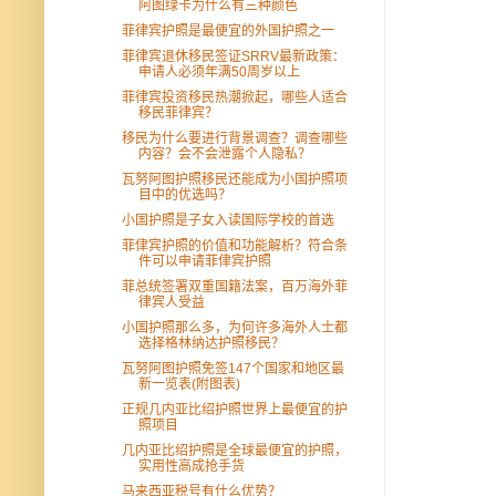
阿图绿卡为什么有三种颜色
菲律宾护照是最便宜的外国护照之一
菲律宾退休移民签证SRRV最新政策：
申请人必须年满50周岁以上
菲律宾投资移民热潮掀起，哪些人适合
移民菲律宾？
移民为什么要进行背景调查？调查哪些
内容？会不会泄露个人隐私？
瓦努阿图护照移民还能成为小国护照项
目中的优选吗？
小国护照是子女入读国际学校的首选
菲侓宾护照的价值和功能解析？符合条
件可以申请菲侓宾护照
菲总统签署双重国籍法案，百万海外菲
律宾人受益
小国护照那么多，为何许多海外人士都
选择格林纳达护照移民？
瓦努阿图护照免签147个国家和地区最
新一览表(附图表)
正规几内亚比绍护照世界上最便宜的护
照项目
几内亚比绍护照是全球最便宜的护照，
实用性高成抢手货
马来西亚税号有什么优势？