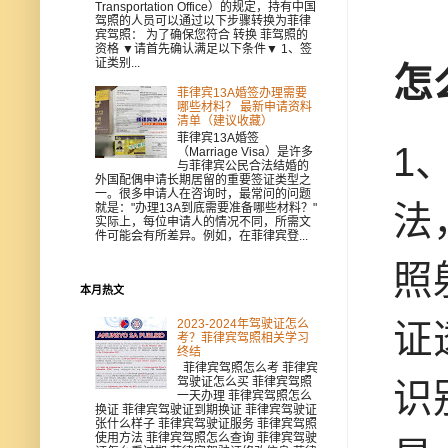
Transportation Office）的规定，持有中国
驾照的人员可以通过以下步骤转换为菲律
宾驾照： 为了确保您符合 转换 菲驾照的
资格 ▼请首先确认满足以下条件▼ 1、签
证类别...
怎
菲律宾13A婚签办理需要
哪些材料？ 最新申请资料
清单（建议收藏）
菲律宾13A婚签
1
（Marriage Visa）是许多
与菲律宾公民合法结婚的
外国配偶申请长期居留的重要签证类型之
一。很多申请人在咨询时，最常问的问题
法
就是："办理13A到底需要准备哪些材料？"
实际上，每位申请人的情况不同，所需文
件可能会有所差异。例如，在菲律宾登...
照
本月热文
2023-2024年驾驶证怎么
证
考？菲律宾驾照相关学习
终结
菲律宾驾照怎么考 菲律宾
驾驶证怎么买 菲律宾驾照
识
一天办理 菲律宾驾照怎么
换证 菲律宾驾驶证到期换证 菲律宾驾驶证
张什么样子 菲律宾驾驶证服务 菲律宾驾照
使用方法 菲律宾驾照怎么查询 菲律宾驾驶