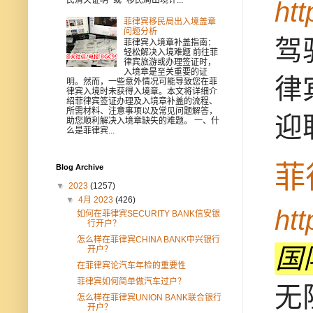
ht
菲律宾移民局出入境盖章
问题分析
驾
菲律宾入境章补盖指南：
轻松解决入境难题 前往菲
律宾旅游或办理签证时，
入境章是至关重要的证
律
明。然而，一些意外情况可能导致您在菲
律宾入境时未获得入境章。本文将详细介
绍菲律宾签证办理及入境章补盖的流程、
所需材料、注意事项以及常见问题解答，
迎
助您顺利解决入境章缺失的难题。 一、什
么是菲律宾...
菲
Blog Archive
▼
2023
(1257)
▼
4月 2023
(426)
ht
如何在菲律宾SECURITY BANK信安银
行开户？
怎么样在菲律宾CHINA BANK中兴银行
国
开户？
在菲律宾论汽车年检的重要性
菲律宾如何简单做汽车过户？
无
怎么样在菲律宾UNION BANK联合银行
开户？