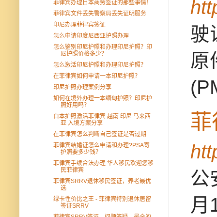
ht
菲律宾办理日本商务签证的那些事情！
菲律宾文件丢失警察局丢失证明服务
印尼办理菲律宾签证
驶
怎么申请印度尼西亚护照办理
怎么鉴别印尼护照和办理印尼护照？印
原件
尼护照价格多少？
怎么激活印尼护照和办理印尼护照？
在菲律宾如何申请一本印尼护照？
(P
印尼护照办理案例分享
如何在境外办理一本缅甸护照？印尼护
照好用吗？
菲
白本护照激活菲律宾 越南 印尼 马来西
亚 入境方案分享
在菲律宾怎么判断自己签证是否过期
ht
菲律宾结婚证怎么申请和办理?PSA寄
护照要多少钱？
菲律宾手续合法办理 华人移民欢迎您移
民菲律宾
公
菲律宾SRRV退休移民签证，养老最优
选
月
绿卡性价比之王 - 菲律宾特别退休居留
签证SRRV
菲律宾SRRV签证，问题答疑，最全的