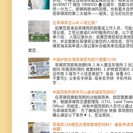
梦绕，不睡觉连夜排队都要搞到签证？相关业
@VBW777 微信 VBW333 🏠论城市：首都
然一分为二，即拥有欧洲的风情，也有着大自
而菲律宾的第二大城市——宿务，比马尼拉历史更
在菲律宾怎么补入境记录？
如果您是来自菲律宾的旅客或工作人员，可能
境记录、工签记录或iCARD服务的记录。以下
单介绍： 入境记录补办：如果您曾经前往其他
作，并且需要在菲律宾记录您的入境信息，您
律宾海关局申请入境记录补办服务来完成此项
要您...
中国护照办理菲律宾驾照只需要2小时
菲律宾驾照有效期5年 1.本人要去车管所 2.当天
陪同 所需资料预约 需要材料: 1.护照首页照片 
证件照 3.填写个人信息表如下: 身高: 体重:KG
不要写)) 父亲名字拼音: 母亲名字拼: 手机号码
字: ...
中国驾照的原件可以换菲律宾驾照吗？
在菲律宾换取驾照的过程很简单，但您需要遵
序，根据菲律宾交通管理局（LTO，Land Transpor
Office）的规定，持有中国驾照的人员可以通
为菲律宾驾照： 为了确保您符合 转换 菲驾照
确认满足以下条件▼ 1、签证类别...
菲律宾13A婚签办理需要哪些材料？ 最新申请
收藏）