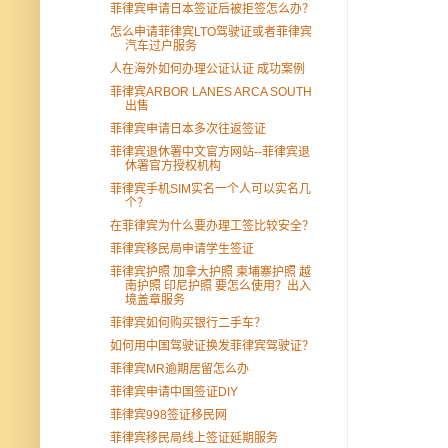
菲律宾申请日本签证后被拒签怎么办？
怎么申请菲律宾LTO驾驶证或者菲律宾
汽车过户服务
人在海外如何办理公证认证 成功案例
菲律宾ARBOR LANES ARCA SOUTH
出售
菲律宾申请日本多次往返签证
菲律宾退休署中文官方网站--菲律宾退
休署官方授权机构
菲律宾手机SIM实名一个人可以实名几
个？
在菲律宾为什么要办理工签比较安全？
菲律宾移民局申请学生签证
菲律宾护照 加拿大护照 柬埔寨护照 越
南护照 印尼护照 要怎么使用？出入
境盖章服务
菲律宾如何购买银行二手车？
如何用中国驾驶证换发菲律宾驾驶证？
菲律宾MR逾期居留怎么办
菲律宾申请中国签证DIY
菲律宾998签证移民网
菲律宾移民局线上签证延期服务