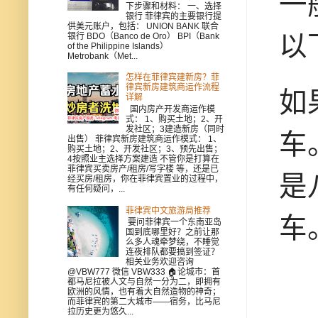
一
下步骤和材料： 一、选择
银行 菲律宾的主要银行提
供美元账户，包括： UNION BANK 联合
以
银行 BDO（Banco de Oro） BPI（Bank
of the Philippine Islands）
Metrobank（Met...
怎样在菲律宾建新房？菲
律宾新房建筑商运作流程
如
详解
国内房产开发商运作模
式： 1、购买土地；2、开
发社区；3建造新房（同时
车
出售） 菲律宾新房建筑商运作模式： 1、
购买土地；2、开发社区；3、预先出售；
4按照业主选择方案建造 不管你是打算在
菲律宾买卖房产/租房/写字楼 等，还是已
是
经买房/租房，你在菲律宾置业的过程中，
有任何疑问，...
菲律宾中文旅游局推荐
车
要问菲律宾一个东南亚岛
国到底哪里好？之前让那
么多人魂牵梦绕，不睡觉
连夜排队都要搞到签证？
相关业务欢迎咨询
@VBW777 微信 VBW333 🏠论城市：首
都马尼拉被人文与自然一分为二，即拥有
欧洲的风情，也有着大自然造物的神奇；
而菲律宾的第二大城市——宿务，比马尼
拉历史更为悠久...