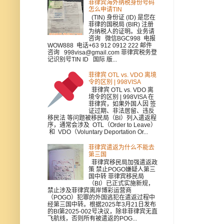
菲律宾海外纳税身份号码
怎么申请TIN
(TIN) 身份证 (ID) 是您在
菲律的国税局 (BIR) 注册
为纳税人的证明。业务请
咨询 微信BGC998 电报
WOW888 电话+63 912 0912 222 邮件
咨询 998visa@gmail.com 菲律宾税务登
记识别号TIN ID 国际 版...
菲律宾 OTL vs. VDO 离境
令的区别 | 998VISA
菲律宾 OTL vs. VDO 离
境令的区别 | 998VISA 在
菲律宾，如果外国人因 签
证过期、非法居留、违反
移民法 等问题被移民局（BI）列入遣返程
序，通常会涉及 OTL（Order to Leave）
和 VDO（Voluntary Deportation Or...
菲律宾遣返为什么不能去
第三国
菲律宾移民局加强遣返政
策 禁止POGO嫌疑人第三
国中转 菲律宾移民局
（BI）已正式实施新规，
禁止涉及菲律宾离岸博彩运营商
（POGO）犯罪的外国逃犯在遣返过程中
经第三国中转。根据2025年3月21日发布
的BI第2025-002号决议，除非菲律宾无直
飞航线，否则所有被遣返的POG...