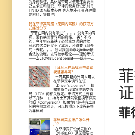
为身份验证，具体是否可以使用还需要自
己去求证和研究，菲律宾税务登记识别号
TIN ID 国际版本办理 客人境外可用 办理需
要材料，提供 电...
我在菲律宾驾照（无国内驾照）的获取方
式经验分享
菲菲在国内没有学过车。。。没有国内驾
照，没有换领菲驾照的资格。 买？不巧
的，今年初菲菲铁了心想拿驾照的时候，
马尼拉这边还买不了驾照，还得要飞到外
岛上去呢。。。 所以我就乖乖地follow最
合法的流程，去驾校学理论——理论考试
——去LTO领student permit——练车—...
土耳其人在菲律宾申请驾
菲
驶证容易吗？
土耳其国籍的外国人可以
在菲律宾申请驾驶证
（Driver’s License），但
证
需要符合菲律宾陆路交通
局（LTO）的相关规定。申请方式主要有
以下几种： 1. 持有土耳其驾驶证换菲律宾
驾照（Conversion） 如果你已经持有土耳
其的有效驾驶证，可以按照以下流程转换
菲
为菲律宾...
菲律宾美金账户怎么开
户？
在菲律宾开设美元账户
（外币账户）通常需要以