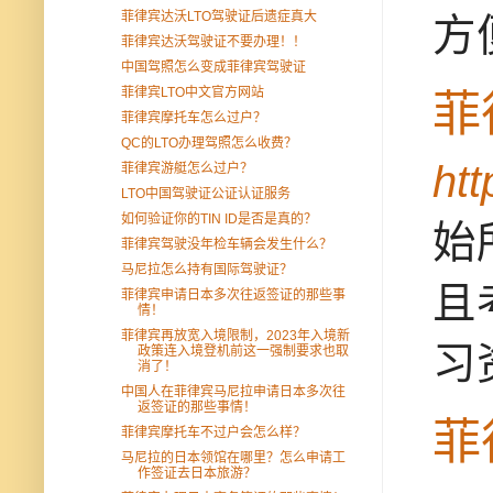
菲律宾达沃LTO驾驶证后遗症真大
方
菲律宾达沃驾驶证不要办理！！
中国驾照怎么变成菲律宾驾驶证
菲律宾LTO中文官方网站
菲
菲律宾摩托车怎么过户？
QC的LTO办理驾照怎么收费？
ht
菲律宾游艇怎么过户？
LTO中国驾驶证公证认证服务
如何验证你的TIN ID是否是真的？
始
菲律宾驾驶没年检车辆会发生什么？
马尼拉怎么持有国际驾驶证？
且
菲律宾申请日本多次往返签证的那些事
情！
菲律宾再放宽入境限制，2023年入境新
习
政策连入境登机前这一强制要求也取
消了！
中国人在菲律宾马尼拉申请日本多次往
返签证的那些事情！
菲
菲律宾摩托车不过户会怎么样？
马尼拉的日本领馆在哪里？怎么申请工
作签证去日本旅游？