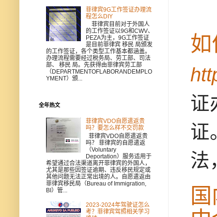
菲律宾9G工作签证办理流
程怎么DIY
菲律宾目前对于外国人
的工作签证以9G和CWV、
如
PEZA为主，9G工作签证
是目前菲律宾 移民 局颁发
的工作签证，各个类型工作基本都涵盖。
办理流程需要经过税务局、劳工部、司法
部、 移民 局。先获得由菲律宾劳工部
ht
（DEPARTMENTOFLABORANDEMPLO
YMENT）颁...
证
全年热文
菲律宾VDO自愿遣返贵
证
吗？要怎么样不交罚款
菲律宾VDO自愿遣返贵
吗？ 菲律宾的自愿遣返
（Voluntary
法
Deportation）服务适用于
希望通过合法渠道离开菲律宾的外国人，
尤其是那些因签证逾期、违反移民规定或
其他问题无法正常出境的人。自愿遣返由
菲律宾移民局（Bureau of Immigration,
国
BI）管...
2023-2024年驾驶证怎么
考？菲律宾驾照相关学习