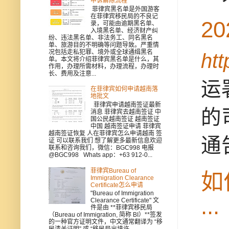
申诉解除流程
菲律宾黑名单是外国游客
在菲律宾移民局的不良记
2
录，可能由逾期黑名单、
入境黑名单、经济财产纠
纷、违法黑名单、非法务工、同名黑名
单、旅游目的不明确等问题导致。严重情
况包括走私犯罪、境外或全球通缉黑名
ht
单。本文将介绍菲律宾黑名单是什么，其
作用，办理所需材料，办理流程，办理时
长、费用及注意...
运
在菲律宾如何申请越南落
地批文
菲律宾申请越南签证最新
的
消息 菲律宾去越南签证 中
国公民越南签证 越南签证
中国 越南签证申请 菲律宾
越南签证恢复 人在菲律宾怎么申请越南 签
通
证 可以联系我们 想了解更多最新信息欢迎
联系和咨询我们，微信：BGC998 电报
@BGC998 Whats app：+63 912-0...
菲律宾Bureau of
如
Immigration Clearance
Certificate怎么申请
"Bureau of Immigration
...
Clearance Certificate" 文
件是由 **菲律宾移民局
（Bureau of Immigration, 简称 BI）**签发
的一种官方证明文件，中文通常翻译为 “移
民清关证明” 或 “移民局出境许...