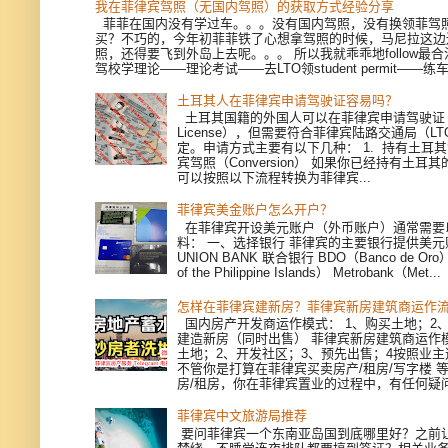
我在菲律宾驾照（无国内驾照）的获取方式经验分享
菲菲在国内没有学过车。。。没有国内驾照，没有换领菲驾
买？不巧的，今年初菲菲铁了心想拿驾照的时候，马尼拉这边
照，还得要飞到外岛上去呢。。。 所以我就乖乖地follow最
驾校学理论——理论考试——去LTO领student permit——练车—
土耳其人在菲律宾申请驾驶证容易吗？
土耳其国籍的外国人可以在菲律宾申请驾驶证（Dri
License），但需要符合菲律宾陆路交通局（L
定。申请方式主要有以下几种： 1. 持有土耳
宾驾照（Conversion） 如果你已经持有土耳
可以按照以下流程转换为菲律宾...
菲律宾美金账户怎么开户？
在菲律宾开设美元账户（外币账户）通常需要
料： 一、选择银行 菲律宾的主要银行提供美
UNION BANK 联合银行 BDO（Banco de Oro）
of the Philippine Islands） Metrobank（Met...
怎样在菲律宾建新房？菲律宾新房建筑商运作
国内房产开发商运作模式： 1、购买土地；2、
建造新房（同时出售） 菲律宾新房建筑商运作模
土地；2、开发社区；3、预先出售；4按照业
不管你是打算在菲律宾买卖房产/租房/写字楼 
房/租房，你在菲律宾置业的过程中，有任何疑问，
菲律宾中文旅游局推荐
要问菲律宾一个东南亚岛国到底哪里好？之前