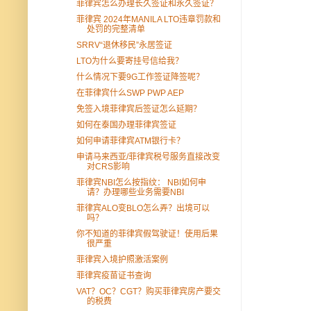
菲律宾怎么办理长久签证和永久签证？
菲律宾 2024年MANILA LTO违章罚款和
处罚的完整清单
SRRV“退休移民”永居签证
LTO为什么要寄挂号信给我？
什么情况下要9G工作签证降签呢？
在菲律宾什么SWP PWP AEP
免签入境菲律宾后签证怎么延期？
如何在泰国办理菲律宾签证
如何申请菲律宾ATM银行卡？
申请马来西亚/菲律宾税号服务直接改变
对CRS影响
菲律宾NBI怎么按指纹： NBI如何申
请？办理哪些业务需要NBI
菲律宾ALO变BLO怎么弄？出境可以
吗？
你不知道的菲律宾假驾驶证！使用后果
很严重
菲律宾入境护照激活案例
菲律宾疫苗证书查询
VAT？OC？CGT？购买菲律宾房产要交
的税费