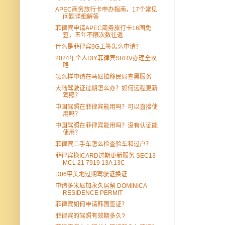
APEC商务旅行卡申办指南，17个常见
问题详细解答
菲律宾申请APEC商务旅行卡16国免
签，五年不限次数往返
什么是菲律宾9G工签怎么申请？
2024年个人DIY菲律宾SRRV办理全攻
略
怎么样申请在马尼拉移民局查黑服务
大陆驾驶证过期怎么办？如何远程更新
驾照？
中国驾照在菲律宾能用吗？可以直接使
用吗？
中国驾照在菲律宾能用吗？没有认证能
使用？
菲律宾二手车怎么检查验车和过户？
菲律宾换ICARD过期更新服务 SEC13
MCL 21 7919 13A 13C
D06甲美地过期驾驶证换证
申请多米尼加永久居留 DOMINICA
RESIDENCE PERMIT
菲律宾如何申请韩国签证？
菲律宾的驾照有效期多久?