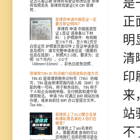
是
证怎么看过期 菲律宾驾驶证修改信息 菲律
宾驾照丢失 菲律宾驾驶证CR OR 菲律
宾...
正
菲律宾申请中国签证一定
要在职证明吗？
菲律宾 申请 中国旅游签
证 L签证 请准备以下材
明
料： 1.护照原件：有效期
至少6个月、至少有2页空
白签证页 护照首页复印件 2.签证申请表信
息及照片：填写完整申请表信息（需要的
清
信息在底部），附照片2-3张，要求为：近
照（6个月内）、小2寸
（48mm×33mm）、彩色白底免冠照...
印
菲律宾TIIN ID 的详细介绍用途和办理方式
TIN ID 是菲律宾税务识别号（TIN）的缩
写，TIN 是由菲律宾国内收入局（BIR）分
配的唯一号码，用于税务目的。 TIN 用于
来
个人和企业纳税申报、支付税款和遵守菲
律宾税法。 申请 TIN 可通过 BIR 网站在线
办理，或亲自前往 BIR 办公室提交文件。
Tax Ide...
站
菲律宾上了ALO警示名单
和博彩黑名单的人你们在
哪里？
不
菲律宾上了alo名单的
人，需要清理 查询的可以
咨询我们 目前的情况是会