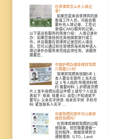
在菲律宾怎么补入境记
录？
如果您是来自菲律宾的旅
客或工作人员，可能会需
要补充入境记录、工签记
录或iCARD服务的记录。
以下是这些服务的简单介绍： 入境记录补
办：如果您曾经前往其他国家旅行或工
作，并且需要在菲律宾记录您的入境信
息，您可以通过前往菲律宾海关局申请入
境记录补办服务来完成此项任务。该服务
需要您...
中国护照办理菲律宾驾照
只需要2小时
菲律宾驾照有效期5年 1.
本人要去车管所 2.当天出
证 3.专人陪同 所需资料预
约 需要材料: 1.护照首页照
片 2.发半身照白底证件照 3.填写个人信息
表如下: 身高: 体重:KG 血型:(不知道就不
要写)) 父亲名字拼音: 母亲名字拼: 手机号
码: 紧急联系人名字: ...
中国驾照的原件可以换菲
律宾驾照吗？
在菲律宾换取驾照的过程
很简单，但您需要遵循一
定的程序，根据菲律宾交
通管理局（LTO，Land