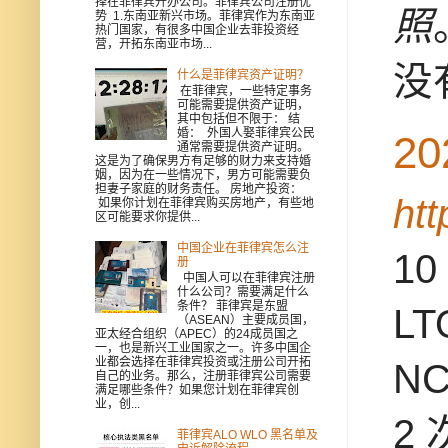
择在菲律宾开办公司。菲律宾公司注册优
照
势 1.东南亚新兴市场。菲律宾作为东南亚
热门国家，有很多中国企业去菲投资经
营，开拓东南亚市场...
没
什么是菲律宾资产证明？
在菲律宾，一些特定事务
可能需要提供资产证明，
其中包括但不限于： 结
婚： 外国人娶菲律宾公民
2
通常需要提供资产证明。
这是为了确保男方有足够的财力来支持婚
姻，因为在一些情况下，男方可能需要负
担妻子家庭的财务责任。 房地产投资：
ht
如果你计划在菲律宾购买房地产，有些地
区可能要求你提供...
中国企业在菲律宾怎么注
1
册
中国人可以在菲律宾注册
什么公司？需要满足什么
条件？ 菲律宾是东盟
L
（ASEAN）主要成员国，
亚太经合组织（APEC）的24成员国之
一，也是新兴工业国家之一。许多中国企
业都会选择在菲律宾投资或注册公司开拓
N
自己的业务。那么，注册菲律宾公司需要
满足哪些条件？如果您计划在菲律宾创
业，创...
2
菲律宾ALO WLO 黑名单及