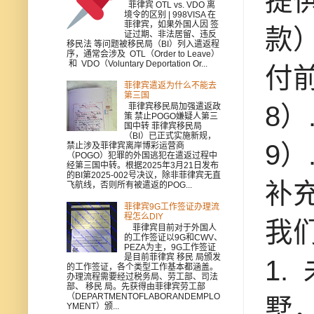
提
菲律宾 OTL vs. VDO 离
境令的区别 | 998VISA 在
菲律宾，如果外国人因 签
款
证过期、非法居留、违反
移民法 等问题被移民局（BI）列入遣返程
序，通常会涉及 OTL（Order to Leave）
和 VDO（Voluntary Deportation Or...
付
菲律宾遣返为什么不能去
第三国
8）
菲律宾移民局加强遣返政
策 禁止POGO嫌疑人第三
国中转 菲律宾移民局
（BI）已正式实施新规，
9）
禁止涉及菲律宾离岸博彩运营商
（POGO）犯罪的外国逃犯在遣返过程中
经第三国中转。根据2025年3月21日发布
的BI第2025-002号决议，除非菲律宾无直
补
飞航线，否则所有被遣返的POG...
菲律宾9G工作签证办理流
程怎么DIY
我
菲律宾目前对于外国人
的工作签证以9G和CWV、
PEZA为主，9G工作签证
是目前菲律宾 移民 局颁发
1
的工作签证，各个类型工作基本都涵盖。
办理流程需要经过税务局、劳工部、司法
部、 移民 局。先获得由菲律宾劳工部
（DEPARTMENTOFLABORANDEMPLO
墅
YMENT）颁...