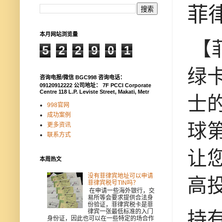
菲
本月网站浏览量
【
5
2
2
9
0
1
绿卡
咨询电报/微信 BGC998 咨询电话：
09120912222 公司地址： 7F PCCI Corporate
Centre 118 L.P. Leviste Street, Makati, Metr
士
998官网
成功案例
球
更多资讯
联系方式
让
本周热文
没有菲律宾地址可以申请
高
菲律宾税号TIN吗？
在申请一些海外银行，交
易所等会要求提供合法身
份验证，菲律宾税卡是菲
律宾一张最低标准的入门
持
身份证，因此也可以在一些特定的场合作