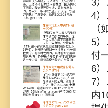
3）
影响到 无法续签，无法降签，无法办新工
签，无法动弹 目前全网都在洗，因为情况
不明确，我这里还没有收，等有洗出来
的，再告知，咱可以先查，后决定。欢迎
4
咨询我们了解更多，微信BGC998 电报小
飞机 @BGC99...
（
在菲律宾怎么申请TIN 税
卡 税号？
近期又有不少客人咨询菲
律宾税号办理的事情，这
5
里给大家介绍下菲律宾税
卡的一些事情，菲律宾税
卡TIN 是菲律宾税务局签发的税务登记识
别号码，此号码有短期一次性质的 有长期
付
性质的，有临时性质的，具体看你使用和
用途来 看，办理税卡需要的材料我们也将
进一步讲解，菲律宾税务登记识别号 国...
6
菲律宾海外纳税身份号码
怎么申请TIN
(TIN) 身份证 (ID) 是您在
菲律的国税局 (BIR) 注册
7）
为纳税人的证明。业务请
咨询 微信BGC998 电报
WOW888 电话+63 912 0912 222 邮件
内1
咨询 998visa@gmail.com 菲律宾税务登
记识别号TIN ID 国际 版...
菲律宾 OTL vs. VDO 离境
令的区别 | 998VISA