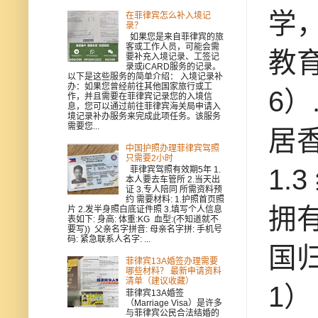
学
在菲律宾怎么补入境记
录？
如果您是来自菲律宾的旅
客或工作人员，可能会需
教
要补充入境记录、工签记
录或iCARD服务的记录。
以下是这些服务的简单介绍： 入境记录补
办：如果您曾经前往其他国家旅行或工
6）
作，并且需要在菲律宾记录您的入境信
息，您可以通过前往菲律宾海关局申请入
境记录补办服务来完成此项任务。该服务
需要您...
居
中国护照办理菲律宾驾照
只需要2小时
1.
菲律宾驾照有效期5年 1.
本人要去车管所 2.当天出
证 3.专人陪同 所需资料预
约 需要材料: 1.护照首页照
拥
片 2.发半身照白底证件照 3.填写个人信息
表如下: 身高: 体重:KG 血型:(不知道就不
要写)) 父亲名字拼音: 母亲名字拼: 手机号
码: 紧急联系人名字: ...
国
菲律宾13A婚签办理需要
哪些材料？ 最新申请资料
清单（建议收藏）
1）
菲律宾13A婚签
（Marriage Visa）是许多
与菲律宾公民合法结婚的