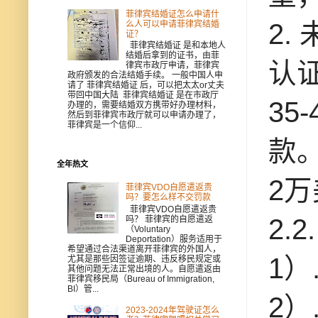
菲律宾结婚证怎么申请什
2
么人可以申请菲律宾结婚
证？
菲律宾结婚证 是和本地人
结婚后拿到的证书，由菲
认
律宾市政厅申请，菲律宾
政府颁发的合法结婚手续。 一般中国人申
请了 菲律宾结婚证 后，可以把太太or丈夫
带回中国大陆 菲律宾结婚证 是在市政厅
3
办理的，需要结婚双方携带好办理材料，
然后到菲律宾市政厅就可以申请办理了，
菲律宾是一个信仰...
款
全年热文
2
菲律宾VDO自愿遣返贵
吗？要怎么样不交罚款
菲律宾VDO自愿遣返贵
2.
吗？ 菲律宾的自愿遣返
（Voluntary
Deportation）服务适用于
希望通过合法渠道离开菲律宾的外国人，
1）
尤其是那些因签证逾期、违反移民规定或
其他问题无法正常出境的人。自愿遣返由
菲律宾移民局（Bureau of Immigration,
BI）管...
2）
2023-2024年驾驶证怎么