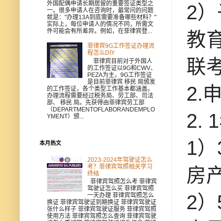
外国配偶申请长期居留的重要签证类型之
2
一。很多申请人在咨询时，最常问的问题
就是："办理13A到底需要准备哪些材料？"
实际上，每位申请人的情况不同，所需文
件可能会有所差异。例如，在菲律宾登...
教
菲律宾9G工作签证办理流
程怎么DIY
联
菲律宾目前对于外国人
的工作签证以9G和CWV、
PEZA为主，9G工作签证
是目前菲律宾 移民 局颁发
2.
的工作签证，各个类型工作基本都涵盖。
办理流程需要经过税务局、劳工部、司法
部、 移民 局。先获得由菲律宾劳工部
（DEPARTMENTOFLABORANDEMPLO
2.
YMENT）颁...
1）
本月热文
2023-2024年驾驶证怎么
考？菲律宾驾照相关学习
房
终结
菲律宾驾照怎么考 菲律宾
驾驶证怎么买 菲律宾驾照
2）
一天办理 菲律宾驾照怎么
换证 菲律宾驾驶证到期换证 菲律宾驾驶证
张什么样子 菲律宾驾驶证服务 菲律宾驾照
使用方法 菲律宾驾照怎么查询 菲律宾驾驶