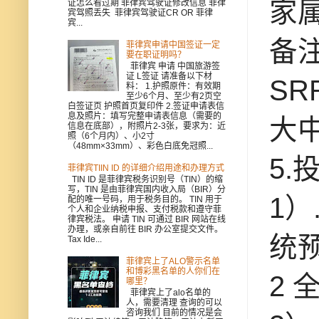
家
证怎么看过期 菲律宾驾驶证修改信息 菲律
宾驾照丢失 菲律宾驾驶证CR OR 菲律
宾...
备
菲律宾申请中国签证一定
要在职证明吗？
菲律宾 申请 中国旅游签
证 L签证 请准备以下材
SR
料： 1.护照原件：有效期
至少6个月、至少有2页空
白签证页 护照首页复印件 2.签证申请表信
息及照片：填写完整申请表信息（需要的
大
信息在底部），附照片2-3张，要求为：近
照（6个月内）、小2寸
（48mm×33mm）、彩色白底免冠照...
5
菲律宾TIIN ID 的详细介绍用途和办理方式
TIN ID 是菲律宾税务识别号（TIN）的缩
写，TIN 是由菲律宾国内收入局（BIR）分
1
配的唯一号码，用于税务目的。 TIN 用于
个人和企业纳税申报、支付税款和遵守菲
律宾税法。 申请 TIN 可通过 BIR 网站在线
办理，或亲自前往 BIR 办公室提交文件。
统
Tax Ide...
菲律宾上了ALO警示名单
和博彩黑名单的人你们在
2
哪里？
菲律宾上了alo名单的
人，需要清理 查询的可以
咨询我们 目前的情况是会