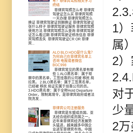
考？菲律宾驾照相关学习
终结
2.
菲律宾驾照怎么考 菲律宾
驾驶证怎么买 菲律宾驾照
一天办理 菲律宾驾照怎么
换证 菲律宾驾驶证到期换证 菲律宾驾驶证
1
张什么样子 菲律宾驾驶证服务 菲律宾驾照
使用方法 菲律宾驾照怎么查询 菲律宾驾驶
证怎么看过期 菲律宾驾驶证修改信息 菲律
宾驾照丢失 菲律宾驾驶证CR OR 菲律
属
宾...
ALO BLO HDO是什么鬼？
2
为何自己在菲律宾名单上
咨询 电报或者微信
BGC998
菲律宾常见的黑名单有哪
2.
些 1.ALO黑名单：属于观
察中的黑名单，工签挂靠的公司被 移民 局
拉黑。 2.BLO黑名单：属于工签黑名单，
已经被 移民 局证实属于挂靠公司的员。
对
3.HDO黑名单：属于全称Hold Departure
Order，限制离境令，是菲律宾政府或者法
院洗发...
少
菲律宾公司注册服务
菲律宾是东盟成员国、亚
太经合组织成员国之一，
近年来菲律宾经济发展势
2万
头猛进，越来越多中国企
业进军菲律宾市场。中国