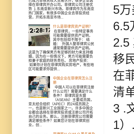
已成为菲律宾较大贸易伙伴，很多企业选
择在菲律宾开办公司。菲律宾公司注册优
5万
势 1.东南亚新兴市场。菲律宾作为东南亚
热门国家，有很多中国企业去菲投资经
营，开拓东南亚市场...
6.
什么是菲律宾资产证明？
在菲律宾，一些特定事务
可能需要提供资产证明，
2.
其中包括但不限于： 结
婚： 外国人娶菲律宾公民
通常需要提供资产证明。
这是为了确保男方有足够的财力来支持婚
移
姻，因为在一些情况下，男方可能需要负
担妻子家庭的财务责任。 房地产投资：
如果你计划在菲律宾购买房地产，有些地
区可能要求你提供...
在
中国企业在菲律宾怎么注
册
清
中国人可以在菲律宾注册
什么公司？需要满足什么
条件？ 菲律宾是东盟
（ASEAN）主要成员国，
3 
亚太经合组织（APEC）的24成员国之
一，也是新兴工业国家之一。许多中国企
业都会选择在菲律宾投资或注册公司开拓
自己的业务。那么，注册菲律宾公司需要
1）
满足哪些条件？如果您计划在菲律宾创
业，创...