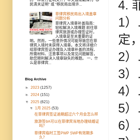
4.
民清关证明” 或 “移民局出境许...
菲律宾移民局出入境盖章
1
问题分析
菲律宾入境章补盖指南：
轻松解决入境难题 前往菲
律宾旅游或办理签证时，
定
入境章是至关重要的证
明。然而，一些意外情况可能导致您在菲
律宾入境时未获得入境章。本文将详细介
绍菲律宾签证办理及入境章补盖的流程、
2
所需材料、注意事项以及常见问题解答，
助您顺利解决入境章缺失的难题。 一、什
么是菲律宾...
3
Blog Archive
4
►
2023
(1257)
►
2024
(151)
▼
2025
(621)
5）
▼
1月 2025
(53)
在菲律宾签证逾期超过六个月会怎么样
6
旅游签9A可以在菲律宾当地办理结婚证
吗？
菲律宾临时工签PWP SWP有效期多
久？