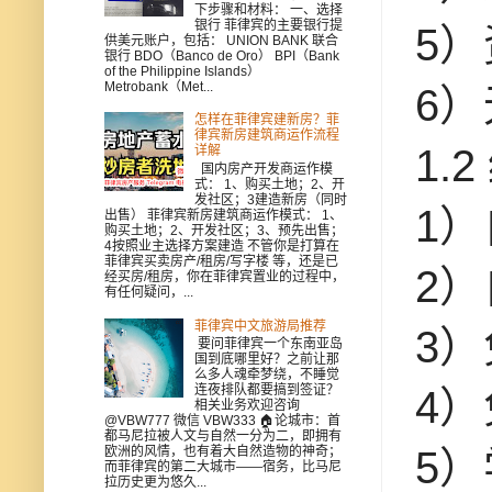
下步骤和材料： 一、选择
银行 菲律宾的主要银行提
5
供美元账户，包括： UNION BANK 联合
银行 BDO（Banco de Oro） BPI（Bank
of the Philippine Islands）
Metrobank（Met...
6）
怎样在菲律宾建新房？菲
律宾新房建筑商运作流程
1.
详解
国内房产开发商运作模
式： 1、购买土地；2、开
发社区；3建造新房（同时
1
出售） 菲律宾新房建筑商运作模式： 1、
购买土地；2、开发社区；3、预先出售；
4按照业主选择方案建造 不管你是打算在
菲律宾买卖房产/租房/写字楼 等，还是已
2
经买房/租房，你在菲律宾置业的过程中，
有任何疑问，...
菲律宾中文旅游局推荐
3
要问菲律宾一个东南亚岛
国到底哪里好？之前让那
么多人魂牵梦绕，不睡觉
连夜排队都要搞到签证？
4
相关业务欢迎咨询
@VBW777 微信 VBW333 🏠论城市：首
都马尼拉被人文与自然一分为二，即拥有
欧洲的风情，也有着大自然造物的神奇；
5
而菲律宾的第二大城市——宿务，比马尼
拉历史更为悠久...