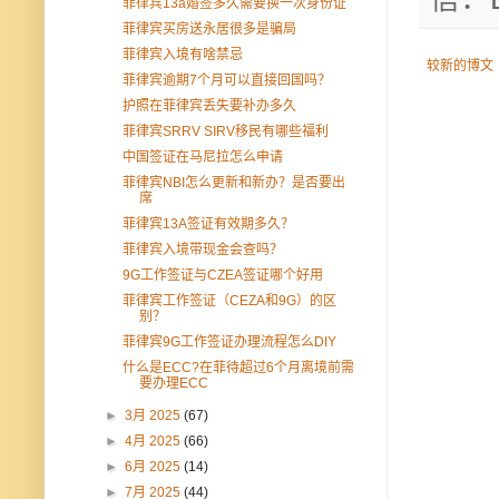
菲律宾13a婚签多久需要换一次身份证
菲律宾买房送永居很多是骗局
菲律宾入境有啥禁忌
较新的博文
菲律宾逾期7个月可以直接回国吗？
护照在菲律宾丢失要补办多久
菲律宾SRRV SIRV移民有哪些福利
中国签证在马尼拉怎么申请
菲律宾NBI怎么更新和新办？是否要出
席
菲律宾13A签证有效期多久？
菲律宾入境带现金会查吗？
9G工作签证与CZEA签证哪个好用
菲律宾工作签证（CEZA和9G）的区
别？
菲律宾9G工作签证办理流程怎么DIY
什么是ECC?在菲待超过6个月离境前需
要办理ECC
►
3月 2025
(67)
►
4月 2025
(66)
►
6月 2025
(14)
►
7月 2025
(44)