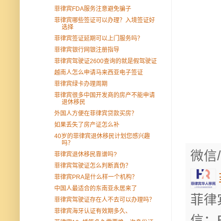
菲律宾FDA服务注意避免骗子
菲律宾哪些签证可以办理？入境签证好
选择
菲律宾签证延期可以上门服务吗？
菲律宾银行网银注册指导
菲律宾驾驶证2600查询的就是假驾驶证
越南人怎么申请马来西亚电子签证
菲律宾绿卡办理周期
菲律宾很多中国开发商的房产不能申请
退休移民
外国人方便在菲律宾贷款买房？
如果丢失了房产证怎么补
40岁的菲律宾退休移民计划您感兴趣
吗？
微信/
菲律宾退休移民靠谱吗?
菲律宾驾驶证怎么判断真伪？
菲律宾PRA是什么样一个机构？
中国人最适合的东南亚永居来了
菲律
菲律宾驾驶证存在人不去可以办理吗？
菲律宾海牙认证有效期多久、
信：B