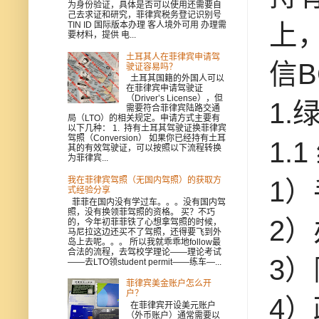
为身份验证，具体是否可以使用还需要自
己去求证和研究，菲律宾税务登记识别号
上
TIN ID 国际版本办理 客人境外可用 办理需
要材料，提供 电...
土耳其人在菲律宾申请驾
信B
驶证容易吗？
土耳其国籍的外国人可以
在菲律宾申请驾驶证
（Driver’s License），但
1.
需要符合菲律宾陆路交通
局（LTO）的相关规定。申请方式主要有
以下几种： 1. 持有土耳其驾驶证换菲律宾
驾照（Conversion） 如果你已经持有土耳
1.
其的有效驾驶证，可以按照以下流程转换
为菲律宾...
我在菲律宾驾照（无国内驾照）的获取方
1
式经验分享
菲菲在国内没有学过车。。。没有国内驾
照，没有换领菲驾照的资格。 买？不巧
2
的，今年初菲菲铁了心想拿驾照的时候，
马尼拉这边还买不了驾照，还得要飞到外
岛上去呢。。。 所以我就乖乖地follow最
合法的流程，去驾校学理论——理论考试
3
——去LTO领student permit——练车—...
菲律宾美金账户怎么开
户？
4
在菲律宾开设美元账户
（外币账户）通常需要以