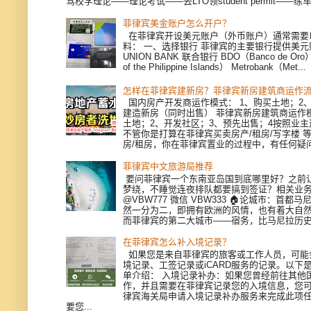
驾校学理论——理论考试——去LTO领student permit——练车—
菲律宾美金账户怎么开户？
在菲律宾开设美元账户（外币账户）通常需要
料： 一、选择银行 菲律宾的主要银行提供美
UNION BANK 联合银行 BDO（Banco de Oro）
of the Philippine Islands） Metrobank（Met...
怎样在菲律宾建新房？菲律宾新房建筑商运作
国内房产开发商运作模式： 1、购买土地；2、
建造新房（同时出售） 菲律宾新房建筑商运作模
土地；2、开发社区；3、预先出售；4按照业
不管你是打算在菲律宾买卖房产/租房/写字楼 
房/租房，你在菲律宾置业的过程中，有任何疑问，
菲律宾中文旅游局推荐
要问菲律宾一个东南亚岛国到底哪里好？之前
梦绕，不睡觉连夜排队都要搞到签证？相关业
@VBW777 微信 VBW333 🏠论城市：首都
然一分为二，即拥有欧洲的风情，也有着大自
而菲律宾的第二大城市——宿务，比马尼拉历史更
在菲律宾怎么补入境记录？
如果您是来自菲律宾的旅客或工作人员，可能
境记录、工签记录或iCARD服务的记录。以下
单介绍： 入境记录补办：如果您曾经前往其他
作，并且需要在菲律宾记录您的入境信息，您
律宾海关局申请入境记录补办服务来完成此项
要您...