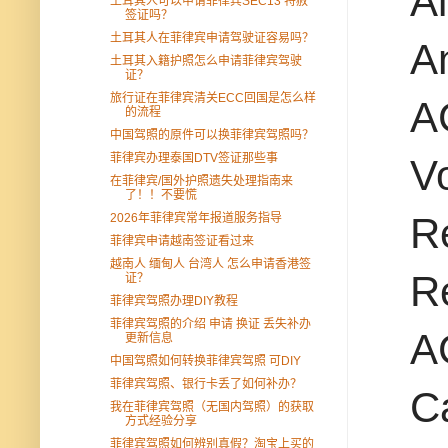
Al
土耳其人可以申请菲律宾SEC13 特赦
签证吗？
土耳其人在菲律宾申请驾驶证容易吗？
A
土耳其入籍护照怎么申请菲律宾驾驶
证？
旅行证在菲律宾清关ECC回国是怎么样
A
的流程
中国驾照的原件可以换菲律宾驾照吗？
菲律宾办理泰国DTV签证那些事
V
在菲律宾/国外护照遗失处理指南来
了！！不要慌
R
2026年菲律宾常年报道服务指导
菲律宾申请越南签证看过来
越南人 缅甸人 台湾人 怎么申请香港签
R
证？
菲律宾驾照办理DIY教程
菲律宾驾照的介绍 申请 换证 丢失补办
A
更新信息
中国驾照如何转换菲律宾驾照 可DIY
菲律宾驾照、银行卡丢了如何补办？
C
我在菲律宾驾照（无国内驾照）的获取
方式经验分享
菲律宾驾照如何辨别真假？淘宝上买的