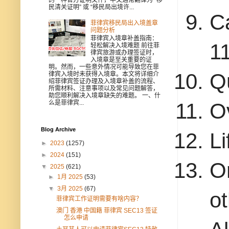
民清关证明” 或 “移民局出境许...
C
菲律宾移民局出入境盖章
问题分析
菲律宾入境章补盖指南：
1
轻松解决入境难题 前往菲
律宾旅游或办理签证时，
入境章是至关重要的证
明。然而，一些意外情况可能导致您在菲
Q
律宾入境时未获得入境章。本文将详细介
绍菲律宾签证办理及入境章补盖的流程、
所需材料、注意事项以及常见问题解答，
助您顺利解决入境章缺失的难题。 一、什
么是菲律宾...
O
Blog Archive
Li
►
2023
(1257)
►
2024
(151)
O
▼
2025
(621)
►
1月 2025
(53)
▼
3月 2025
(67)
ot
菲律宾工作证明需要有啥内容？
澳门 香港 中国籍 菲律宾 SEC13 签证
怎么申请