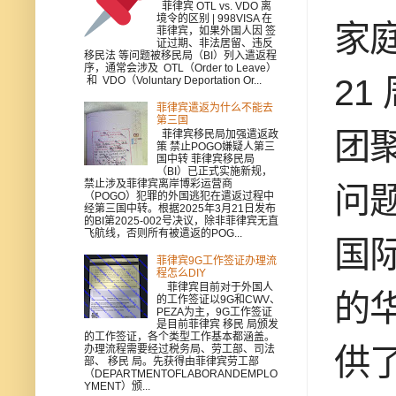
菲律宾 OTL vs. VDO 离
境令的区别 | 998VISA 在
家
菲律宾，如果外国人因 签
证过期、非法居留、违反
移民法 等问题被移民局（BI）列入遣返程
序，通常会涉及 OTL（Order to Leave）
21
和 VDO（Voluntary Deportation Or...
菲律宾遣返为什么不能去
第三国
团
菲律宾移民局加强遣返政
策 禁止POGO嫌疑人第三
国中转 菲律宾移民局
（BI）已正式实施新规，
禁止涉及菲律宾离岸博彩运营商
问
（POGO）犯罪的外国逃犯在遣返过程中
经第三国中转。根据2025年3月21日发布
的BI第2025-002号决议，除非菲律宾无直
飞航线，否则所有被遣返的POG...
国
菲律宾9G工作签证办理流
程怎么DIY
菲律宾目前对于外国人
的
的工作签证以9G和CWV、
PEZA为主，9G工作签证
是目前菲律宾 移民 局颁发
的工作签证，各个类型工作基本都涵盖。
供
办理流程需要经过税务局、劳工部、司法
部、 移民 局。先获得由菲律宾劳工部
（DEPARTMENTOFLABORANDEMPLO
YMENT）颁...