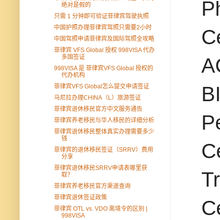
Ph
绝对是假的
只需 1 分钟即可验证菲律宾驾驶执照
中国护照办理菲律宾驾照只需要2小时
Ce
中国驾照申请菲律宾及国际驾照全攻略
菲律宾 VFS Global 授权 998VISA 代办
多国签证
A
998VISA 是 菲律宾VFS Global 授权的
代办机构
BI
菲律宾VFS Global怎么提交申请签证
马尼拉办理CHINA（L）旅游签证
菲律宾退休移民官方中文服务通告
Pe
菲律宾养老移民与华人移民的详细分析
菲律宾退休移民整体真实办理需要多少
钱
Ce
菲律宾的退休移民签证（SRRV）费用
分享
菲律宾退休移民SRRV申请表哪里获
Tr
取？
菲律宾养老移民官方渠道查询
菲律宾退休签证政策
Ce
菲律宾 OTL vs. VDO 离境令的区别 |
998VISA