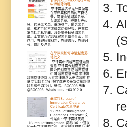
菲律宾ALO WLO 黑名单及
To
申诉解除流程
菲律宾黑名单是外国游客
在菲律宾移民局的不良记
录，可能由逾期黑名单、
A
入境黑名单、经济财产纠
纷、违法黑名单、非法务工、同名黑名
单、旅游目的不明确等问题导致。严重情
况包括走私犯罪、境外或全球通缉黑名
(
单。本文将介绍菲律宾黑名单是什么，其
作用，办理所需材料，办理流程，办理时
长、费用及注意...
I
在菲律宾如何申请越南落
地批文
菲律宾申请越南签证最新
消息 菲律宾去越南签证 中
E
国公民越南签证 越南签证
中国 越南签证申请 菲律宾
越南签证恢复 人在菲律宾怎么申请越南 签
证 可以联系我们 想了解更多最新信息欢迎
C
联系和咨询我们，微信：BGC998 电报
@BGC998 Whats app：+63 912-0...
菲律宾Bureau of
r
Immigration Clearance
Certificate怎么申请
"Bureau of Immigration
Clearance Certificate" 文
C
件是由 **菲律宾移民局
（Bureau of Immigration, 简称 BI）**签发
的一种官方证明文件，中文通常翻译为 “移