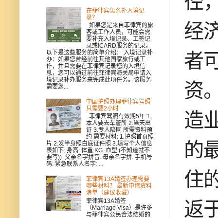
径
在菲律宾怎么补入境记
录？
经
如果您是来自菲律宾的旅
客或工作人员，可能会需
要补充入境记录、工签记
录或iCARD服务的记录。
以下是这些服务的简单介绍： 入境记录补
者
办：如果您曾经前往其他国家旅行或工
作，并且需要在菲律宾记录您的入境信
息，您可以通过前往菲律宾海关局申请入
境记录补办服务来完成此项任务。该服务
资
需要您...
中国护照办理菲律宾驾照
只需要2小时
造
菲律宾驾照有效期5年 1.
本人要去车管所 2.当天出
证 3.专人陪同 所需资料预
约 需要材料: 1.护照首页照
的
片 2.发半身照白底证件照 3.填写个人信息
表如下: 身高: 体重:KG 血型:(不知道就不
要写)) 父亲名字拼音: 母亲名字拼: 手机号
码: 紧急联系人名字: ...
住
菲律宾13A婚签办理需要
哪些材料？ 最新申请资料
清单（建议收藏）
菲律宾13A婚签
返
（Marriage Visa）是许多
与菲律宾公民合法结婚的