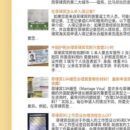
而菲律宾的第二大城市——宿务，比马尼拉历史更
在菲律宾怎么补入境记录？
如果您是来自菲律宾的旅客或工作人员，可能
境记录、工签记录或iCARD服务的记录。以下
单介绍： 入境记录补办：如果您曾经前往其他
作，并且需要在菲律宾记录您的入境信息，您
律宾海关局申请入境记录补办服务来完成此项
要您...
中国护照办理菲律宾驾照只需要2小时
菲律宾驾照有效期5年 1.本人要去车管所 2.当天
陪同 所需资料预约 需要材料: 1.护照首页照片 
证件照 3.填写个人信息表如下: 身高: 体重:KG
不要写)) 父亲名字拼音: 母亲名字拼: 手机号码
字: ...
菲律宾13A婚签办理需要哪些材料？ 最新申请
收藏）
菲律宾13A婚签（Marriage Visa）是许多与
婚的外国配偶申请长期居留的重要签证类型之
在咨询时，最常问的问题就是："办理13A到底
料？" 实际上，每位申请人的情况不同，所需
差异。例如，在菲律宾登...
菲律宾9G工作签证办理流程怎么DIY
菲律宾目前对于外国人的工作签证以9G和CWV
主，9G工作签证是目前菲律宾 移民 局颁发的
类型工作基本都涵盖。办理流程需要经过税务