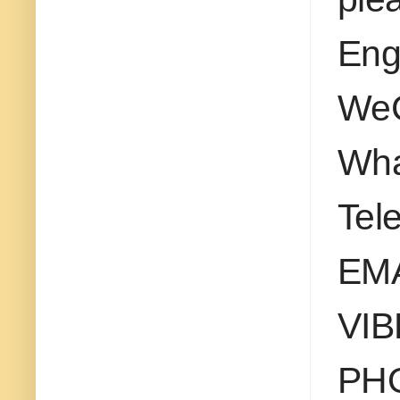
Eng
WeC
Wha
Tel
EMA
VIB
PH