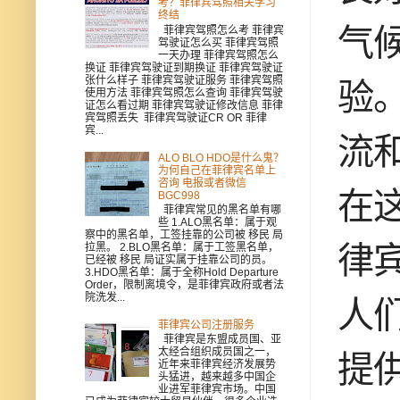
考？菲律宾驾照相关学习
终结
气
菲律宾驾照怎么考 菲律宾
驾驶证怎么买 菲律宾驾照
一天办理 菲律宾驾照怎么
换证 菲律宾驾驶证到期换证 菲律宾驾驶证
张什么样子 菲律宾驾驶证服务 菲律宾驾照
验
使用方法 菲律宾驾照怎么查询 菲律宾驾驶
证怎么看过期 菲律宾驾驶证修改信息 菲律
宾驾照丢失 菲律宾驾驶证CR OR 菲律
宾...
流
ALO BLO HDO是什么鬼？
为何自己在菲律宾名单上
咨询 电报或者微信
在
BGC998
菲律宾常见的黑名单有哪
些 1.ALO黑名单：属于观
察中的黑名单，工签挂靠的公司被 移民 局
律
拉黑。 2.BLO黑名单：属于工签黑名单，
已经被 移民 局证实属于挂靠公司的员。
3.HDO黑名单：属于全称Hold Departure
Order，限制离境令，是菲律宾政府或者法
院洗发...
人
菲律宾公司注册服务
菲律宾是东盟成员国、亚
太经合组织成员国之一，
提
近年来菲律宾经济发展势
头猛进，越来越多中国企
业进军菲律宾市场。中国