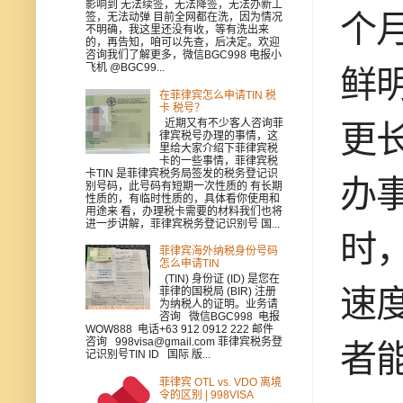
影响到 无法续签，无法降签，无法办新工
个
签，无法动弹 目前全网都在洗，因为情况
不明确，我这里还没有收，等有洗出来
的，再告知，咱可以先查，后决定。欢迎
咨询我们了解更多，微信BGC998 电报小
飞机 @BGC99...
鲜
在菲律宾怎么申请TIN 税
卡 税号？
近期又有不少客人咨询菲
更
律宾税号办理的事情，这
里给大家介绍下菲律宾税
卡的一些事情，菲律宾税
卡TIN 是菲律宾税务局签发的税务登记识
办
别号码，此号码有短期一次性质的 有长期
性质的，有临时性质的，具体看你使用和
用途来 看，办理税卡需要的材料我们也将
进一步讲解，菲律宾税务登记识别号 国...
时
菲律宾海外纳税身份号码
怎么申请TIN
(TIN) 身份证 (ID) 是您在
速
菲律的国税局 (BIR) 注册
为纳税人的证明。业务请
咨询 微信BGC998 电报
WOW888 电话+63 912 0912 222 邮件
咨询 998visa@gmail.com 菲律宾税务登
者
记识别号TIN ID 国际 版...
菲律宾 OTL vs. VDO 离境
令的区别 | 998VISA