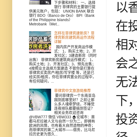
以
下步骤和材料： 一、选择
银行 菲律宾的主要银行提
供美元账户，包括： UNION BANK 联合
银行 BDO（Banco de Oro） BPI（Bank
of the Philippine Islands）
在
Metrobank（Met...
怎样在菲律宾建新房？菲
律宾新房建筑商运作流程
相
详解
国内房产开发商运作模
式： 1、购买土地；2、开
发社区；3建造新房（同时
会
出售） 菲律宾新房建筑商运作模式： 1、
购买土地；2、开发社区；3、预先出售；
4按照业主选择方案建造 不管你是打算在
菲律宾买卖房产/租房/写字楼 等，还是已
经买房/租房，你在菲律宾置业的过程中，
无
有任何疑问，...
菲律宾中文旅游局推荐
要问菲律宾一个东南亚岛
下
国到底哪里好？之前让那
么多人魂牵梦绕，不睡觉
连夜排队都要搞到签证？
相关业务欢迎咨询
投
@VBW777 微信 VBW333 🏠论城市：首
都马尼拉被人文与自然一分为二，即拥有
欧洲的风情，也有着大自然造物的神奇；
而菲律宾的第二大城市——宿务，比马尼
拉历史更为悠久...