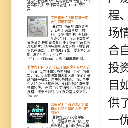
证怎么看过期 菲律宾驾驶证修改信息 菲律
宾驾照丢失 菲律宾驾驶证CR OR 菲律
宾...
程
菲律宾申请中国签证一定
要在职证明吗？
菲律宾 申请 中国旅游签
场
证 L签证 请准备以下材
料： 1.护照原件：有效期
至少6个月、至少有2页空
白签证页 护照首页复印件 2.签证申请表信
合
息及照片：填写完整申请表信息（需要的
信息在底部），附照片2-3张，要求为：近
照（6个月内）、小2寸
（48mm×33mm）、彩色白底免冠照...
投
菲律宾TIIN ID 的详细介绍用途和办理方式
TIN ID 是菲律宾税务识别号（TIN）的缩
写，TIN 是由菲律宾国内收入局（BIR）分
配的唯一号码，用于税务目的。 TIN 用于
目
个人和企业纳税申报、支付税款和遵守菲
律宾税法。 申请 TIN 可通过 BIR 网站在线
办理，或亲自前往 BIR 办公室提交文件。
Tax Ide...
供
菲律宾上了ALO警示名单
和博彩黑名单的人你们在
哪里？
一
菲律宾上了alo名单的
人，需要清理 查询的可以
咨询我们 目前的情况是会