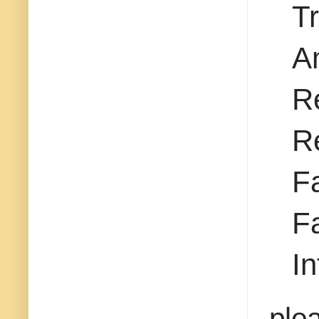
T
A
R
R
F
F
I
plea