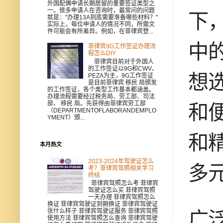
外国配偶申请长期居留的重要签证类型之
一。很多申请人在咨询时，最常问的问题
下
就是："办理13A到底需要准备哪些材料？"
实际上，每位申请人的情况不同，所需文
件可能会有所差异。例如，在菲律宾登...
中
菲律宾9G工作签证办理流
程怎么DIY
菲律宾目前对于外国人
的工作签证以9G和CWV、
想
PEZA为主，9G工作签证
是目前菲律宾 移民 局颁发
的工作签证，各个类型工作基本都涵盖。
办理流程需要经过税务局、劳工部、司法
部、 移民 局。先获得由菲律宾劳工部
和
（DEPARTMENTOFLABORANDEMPLO
YMENT）颁...
和
本月热文
2023-2024年驾驶证怎么
多元
考？菲律宾驾照相关学习
终结
菲律宾驾照怎么考 菲律宾
驾驶证怎么买 菲律宾驾照
一天办理 菲律宾驾照怎么
换证 菲律宾驾驶证到期换证 菲律宾驾驶证
张什么样子 菲律宾驾驶证服务 菲律宾驾照
广
使用方法 菲律宾驾照怎么查询 菲律宾驾驶