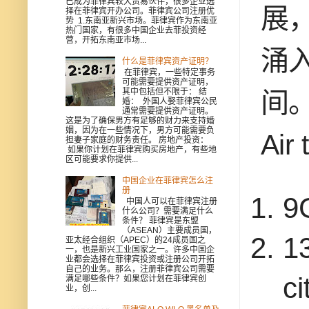
已成为菲律宾较大贸易伙伴，很多企业选
展
择在菲律宾开办公司。菲律宾公司注册优
势 1.东南亚新兴市场。菲律宾作为东南亚
热门国家，有很多中国企业去菲投资经
营，开拓东南亚市场...
涌
什么是菲律宾资产证明？
在菲律宾，一些特定事务
可能需要提供资产证明，
间。W
其中包括但不限于： 结
婚： 外国人娶菲律宾公民
通常需要提供资产证明。
这是为了确保男方有足够的财力来支持婚
姻，因为在一些情况下，男方可能需要负
Air 
担妻子家庭的财务责任。 房地产投资：
如果你计划在菲律宾购买房地产，有些地
区可能要求你提供...
中国企业在菲律宾怎么注
册
9
中国人可以在菲律宾注册
什么公司？需要满足什么
条件？ 菲律宾是东盟
（ASEAN）主要成员国，
1
亚太经合组织（APEC）的24成员国之
一，也是新兴工业国家之一。许多中国企
业都会选择在菲律宾投资或注册公司开拓
自己的业务。那么，注册菲律宾公司需要
ci
满足哪些条件？如果您计划在菲律宾创
业，创...