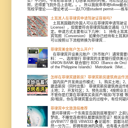
买？不巧的，今年初菲菲铁了心想拿驾照的时候，马尼拉这边
照，还得要飞到外岛上去呢。。。 所以我就乖乖地follow最
驾校学理论——理论考试——去LTO领student permit——练车—
土耳其人在菲律宾申请驾驶证容易吗？
土耳其国籍的外国人可以在菲律宾申请驾驶证（Dri
License），但需要符合菲律宾陆路交通局（L
定。申请方式主要有以下几种： 1. 持有土耳
宾驾照（Conversion） 如果你已经持有土耳
可以按照以下流程转换为菲律宾...
菲律宾美金账户怎么开户？
在菲律宾开设美元账户（外币账户）通常需要
料： 一、选择银行 菲律宾的主要银行提供美
UNION BANK 联合银行 BDO（Banco de Oro）
of the Philippine Islands） Metrobank（Met...
怎样在菲律宾建新房？菲律宾新房建筑商运作
国内房产开发商运作模式： 1、购买土地；2、
建造新房（同时出售） 菲律宾新房建筑商运作模
土地；2、开发社区；3、预先出售；4按照业
不管你是打算在菲律宾买卖房产/租房/写字楼 
房/租房，你在菲律宾置业的过程中，有任何疑问，
菲律宾中文旅游局推荐
要问菲律宾一个东南亚岛国到底哪里好？之前
梦绕，不睡觉连夜排队都要搞到签证？相关业
@VBW777 微信 VBW333 🏠论城市：首都
然一分为二，即拥有欧洲的风情，也有着大自