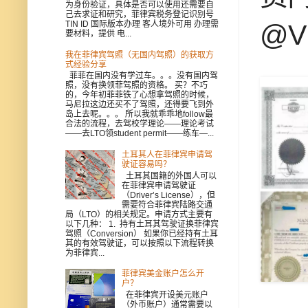
为身份验证，具体是否可以使用还需要自
己去求证和研究，菲律宾税务登记识别号
@V
TIN ID 国际版本办理 客人境外可用 办理需
要材料，提供 电...
我在菲律宾驾照（无国内驾照）的获取方
式经验分享
菲菲在国内没有学过车。。。没有国内驾
照，没有换领菲驾照的资格。 买？不巧
的，今年初菲菲铁了心想拿驾照的时候，
马尼拉这边还买不了驾照，还得要飞到外
岛上去呢。。。 所以我就乖乖地follow最
合法的流程，去驾校学理论——理论考试
——去LTO领student permit——练车—...
土耳其人在菲律宾申请驾
驶证容易吗？
土耳其国籍的外国人可以
在菲律宾申请驾驶证
（Driver’s License），但
需要符合菲律宾陆路交通
局（LTO）的相关规定。申请方式主要有
以下几种： 1. 持有土耳其驾驶证换菲律宾
驾照（Conversion） 如果你已经持有土耳
其的有效驾驶证，可以按照以下流程转换
为菲律宾...
菲律宾美金账户怎么开
户？
在菲律宾开设美元账户
（外币账户）通常需要以