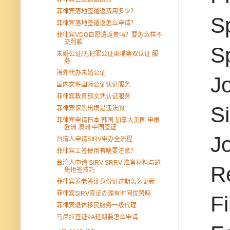
菲律宾落地签遣返费用多少？
S
菲律宾落地签遣返怎么申请？
菲律宾VDO自愿遣返贵吗？要怎么样不
交罚款
Sp
未婚公证/无犯罪公证柬埔寨双认证 服
务
海外代办未婚公证
J
国内文件国际公证认证服务
菲律宾教育部文凭认证服务
S
菲律宾保黑出境是违法的
菲律宾申请日本 韩国 加拿大美国 申根
欧洲 澳洲 中国签证
J
台湾人申请SIRV申办全流程
菲律宾工签使用有啥要注意？
台湾人申请 SIRV SRRV 准备材料与避
R
免拒签技巧
菲律宾养老签证身份证过期怎么更新
菲律宾SIRV签证办理有时间优势吗
F
菲律宾退休移民服务一级代理
马尼拉签证9A延期要怎么申请