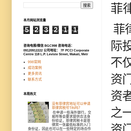
菲
本月网站浏览量
菲
5
2
3
2
1
1
际
咨询电报/微信 BGC998 咨询电话：
09120912222 公司地址： 7F PCCI Corporate
Centre 118 L.P. Leviste Street, Makati, Metr
不
998官网
成功案例
更多资讯
资
联系方式
资
本周热文
没有菲律宾地址可以申请
菲律宾税号TIN吗？
之
在申请一些海外银行，交
易所等会要求提供合法身
份验证，菲律宾税卡是菲
资门
律宾一张最低标准的入门
身份证，因此也可以在一些特定的场合作