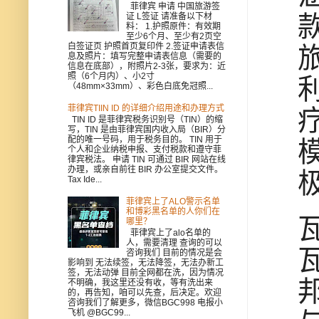
菲律宾 申请 中国旅游签
证 L签证 请准备以下材
料： 1.护照原件：有效期
至少6个月、至少有2页空
白签证页 护照首页复印件 2.签证申请表信
息及照片：填写完整申请表信息（需要的
信息在底部），附照片2-3张，要求为：近
照（6个月内）、小2寸
（48mm×33mm）、彩色白底免冠照...
菲律宾TIIN ID 的详细介绍用途和办理方式
TIN ID 是菲律宾税务识别号（TIN）的缩
写，TIN 是由菲律宾国内收入局（BIR）分
配的唯一号码，用于税务目的。 TIN 用于
个人和企业纳税申报、支付税款和遵守菲
律宾税法。 申请 TIN 可通过 BIR 网站在线
办理，或亲自前往 BIR 办公室提交文件。
Tax Ide...
菲律宾上了ALO警示名单
和博彩黑名单的人你们在
哪里？
菲律宾上了alo名单的
人，需要清理 查询的可以
咨询我们 目前的情况是会
影响到 无法续签，无法降签，无法办新工
签，无法动弹 目前全网都在洗，因为情况
不明确，我这里还没有收，等有洗出来
的，再告知，咱可以先查，后决定。欢迎
咨询我们了解更多，微信BGC998 电报小
飞机 @BGC99...