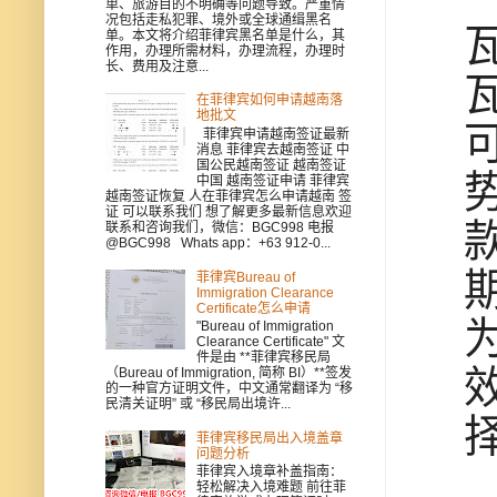
单、旅游目的不明确等问题导致。严重情
况包括走私犯罪、境外或全球通缉黑名
单。本文将介绍菲律宾黑名单是什么，其
作用，办理所需材料，办理流程，办理时
长、费用及注意...
在菲律宾如何申请越南落
地批文
菲律宾申请越南签证最新
消息 菲律宾去越南签证 中
国公民越南签证 越南签证
中国 越南签证申请 菲律宾
越南签证恢复 人在菲律宾怎么申请越南 签
证 可以联系我们 想了解更多最新信息欢迎
联系和咨询我们，微信：BGC998 电报
@BGC998 Whats app：+63 912-0...
菲律宾Bureau of
Immigration Clearance
Certificate怎么申请
"Bureau of Immigration
Clearance Certificate" 文
件是由 **菲律宾移民局
（Bureau of Immigration, 简称 BI）**签发
的一种官方证明文件，中文通常翻译为 “移
民清关证明” 或 “移民局出境许...
菲律宾移民局出入境盖章
问题分析
菲律宾入境章补盖指南：
轻松解决入境难题 前往菲