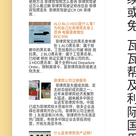
使用方法 菲律宾驾照怎么查询 菲律宾驾驶
证怎么看过期 菲律宾驾驶证修改信息 菲律
宾驾照丢失 菲律宾驾驶证CR OR 菲律
宾...
ALO BLO HDO是什么鬼？
为何自己在菲律宾名单上
咨询 电报或者微信
BGC998
菲律宾常见的黑名单有哪
些 1.ALO黑名单：属于观
察中的黑名单，工签挂靠的公司被 移民 局
拉黑。 2.BLO黑名单：属于工签黑名单，
已经被 移民 局证实属于挂靠公司的员。
3.HDO黑名单：属于全称Hold Departure
Order，限制离境令，是菲律宾政府或者法
院洗发...
菲律宾公司注册服务
菲律宾是东盟成员国、亚
太经合组织成员国之一，
近年来菲律宾经济发展势
头猛进，越来越多中国企
业进军菲律宾市场。中国
已成为菲律宾较大贸易伙伴，很多企业选
择在菲律宾开办公司。菲律宾公司注册优
势 1.东南亚新兴市场。菲律宾作为东南亚
热门国家，有很多中国企业去菲投资经
营，开拓东南亚市场...
什么是菲律宾资产证明？