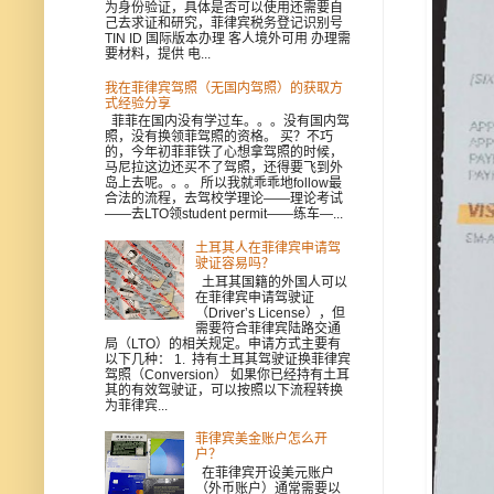
为身份验证，具体是否可以使用还需要自
己去求证和研究，菲律宾税务登记识别号
TIN ID 国际版本办理 客人境外可用 办理需
要材料，提供 电...
我在菲律宾驾照（无国内驾照）的获取方
式经验分享
菲菲在国内没有学过车。。。没有国内驾
照，没有换领菲驾照的资格。 买？不巧
的，今年初菲菲铁了心想拿驾照的时候，
马尼拉这边还买不了驾照，还得要飞到外
岛上去呢。。。 所以我就乖乖地follow最
合法的流程，去驾校学理论——理论考试
——去LTO领student permit——练车—...
土耳其人在菲律宾申请驾
驶证容易吗？
土耳其国籍的外国人可以
在菲律宾申请驾驶证
（Driver’s License），但
需要符合菲律宾陆路交通
局（LTO）的相关规定。申请方式主要有
以下几种： 1. 持有土耳其驾驶证换菲律宾
驾照（Conversion） 如果你已经持有土耳
其的有效驾驶证，可以按照以下流程转换
为菲律宾...
菲律宾美金账户怎么开
户？
在菲律宾开设美元账户
（外币账户）通常需要以