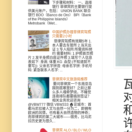
下步骤和材料： 一、选择
银行 菲律宾的主要银行提
供美元账户，包括： UNION BANK 联合
银行 BDO（Banco de Oro） BPI（Bank
of the Philippine Islands）
Metrobank（Met...
中国护照办理菲律宾驾照
只需要2小时
菲律宾驾照有效期5年 1.
本人要去车管所 2.当天出
证 3.专人陪同 所需资料预
约 需要材料: 1.护照首页照
片 2.发半身照白底证件照 3.填写个人信息
表如下: 身高: 体重:KG 血型:(不知道就不
要写)) 父亲名字拼音: 母亲名字拼: 手机号
码: 紧急联系人名字: ...
菲律宾中文旅游局推荐
要问菲律宾一个东南亚岛
国到底哪里好？之前让那
么多人魂牵梦绕，不睡觉
连夜排队都要搞到签证？
相关业务欢迎咨询
@VBW777 微信 VBW333 🏠论城市：首
都马尼拉被人文与自然一分为二，即拥有
欧洲的风情，也有着大自然造物的神奇；
而菲律宾的第二大城市——宿务，比马尼
拉历史更为悠久...
菲律宾 ALO / BLO / WLO