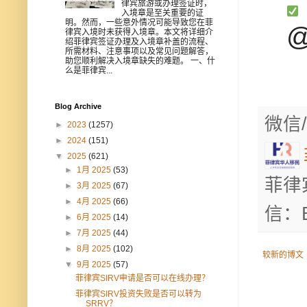
律宾旅游或办理签证时，
入境章是至关重要的证
明。然而，一些意外情况可能导致您在菲
@
律宾入境时未获得入境章。本文将详细介
绍菲律宾签证办理及入境章补盖的流程、
所需材料、注意事项以及常见问题解答，
助您顺利解决入境章缺失的难题。 一、什
么是菲律宾...
Blog Archive
微信/
►
2023
(1257)
►
2024
(151)
▼
2025
(621)
►
1月 2025
(53)
菲律
►
3月 2025
(67)
►
4月 2025
(66)
信：B
►
6月 2025
(14)
►
7月 2025
(44)
►
8月 2025
(102)
较新的博文
▼
9月 2025
(57)
菲律宾SIRV申请是否可以在线办理？
菲律宾SIRV投资失败是否可以转为
SRRV？