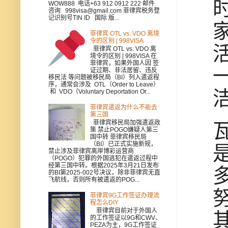
WOW888 电话+63 912 0912 222 邮件
咨询 998visa@gmail.com 菲律宾税务登
记识别号TIN ID 国际 版...
菲律宾 OTL vs. VDO 离境
令的区别 | 998VISA
菲律宾 OTL vs. VDO 离
境令的区别 | 998VISA 在
菲律宾，如果外国人因 签
证过期、非法居留、违反
移民法 等问题被移民局（BI）列入遣返程
序，通常会涉及 OTL（Order to Leave）
和 VDO（Voluntary Deportation Or...
菲律宾遣返为什么不能去
第三国
菲律宾移民局加强遣返政
策 禁止POGO嫌疑人第三
国中转 菲律宾移民局
（BI）已正式实施新规，
禁止涉及菲律宾离岸博彩运营商
（POGO）犯罪的外国逃犯在遣返过程中
经第三国中转。根据2025年3月21日发布
的BI第2025-002号决议，除非菲律宾无直
飞航线，否则所有被遣返的POG...
菲律宾9G工作签证办理流
程怎么DIY
菲律宾目前对于外国人
的工作签证以9G和CWV、
PEZA为主，9G工作签证