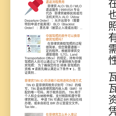
遣返流程费用
菲律宾 ALO / BLO / WLO
遣返服务 | 998VISA 专业
代办 菲律宾被移民局或司
法机关列入 ALO（Allow
Departure Order） ：允许出境令（需要
特别申请才能离境） BLO（Blacklist
Order） ：黑名单（被禁止入境或出境）...
中国驾照的原件可以换菲
律宾驾照吗？
在菲律宾换取驾照的过程
很简单，但您需要遵循一
定的程序，根据菲律宾交
通管理局（LTO，Land
Transportation Office）的规定，持有中国
驾照的人员可以通过以下步骤转换为菲律
宾驾照： 为了确保您符合 转换 菲驾照的
资格 ▼请首先确认满足以下条件▼ 1、签
证类别...
菲律宾TIIN ID 的详细介绍用途和办理方式
TIN ID 是菲律宾税务识别号（TIN）的缩
写，TIN 是由菲律宾国内收入局（BIR）分
配的唯一号码，用于税务目的。 TIN 用于
个人和企业纳税申报、支付税款和遵守菲
律宾税法。 申请 TIN 可通过 BIR 网站在线
办理，或亲自前往 BIR 办公室提交文件。
Tax Ide...
在菲律宾怎么补入境记