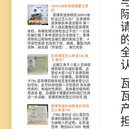
SRRV体检有啥需要注意
的
菲律宾退休移民SRRV体
检没过怎么办？ 在菲律宾
退休移民申请流程中 第一
步入境后要做的是菲律宾
体检，有哪些情况体检会过不去？一旦体
检被拦截下来申请就没办法继续了。菲律
宾移民过程体检会被拦截的疾病注意： A
传染性疾病 包括软下疳，淋病，腹股沟肉
芽肿，麻风病（传染性），淋巴肉芽...
在菲律宾怎么申请TIN 税
卡 税号？
近期又有不少客人咨询菲
律宾税号办理的事情，这
里给大家介绍下菲律宾税
卡的一些事情，菲律宾税
卡TIN 是菲律宾税务局签发的税务登记识
别号码，此号码有短期一次性质的 有长期
性质的，有临时性质的，具体看你使用和
用途来 看，办理税卡需要的材料我们也将
进一步讲解，菲律宾税务登记识别号 国...
菲律宾海外纳税身份号码
怎么申请TIN
(TIN) 身份证 (ID) 是您在
菲律的国税局 (BIR) 注册
为纳税人的证明。业务请
咨询 微信BGC998 电报