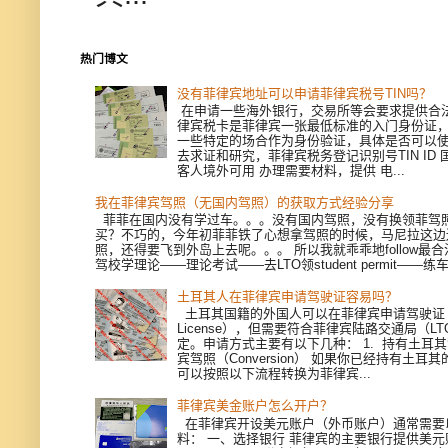
热门博文
没有菲律宾地址可以申请菲律宾税号TIN吗？
在申请一些海外银行，交易所等会要求提供合
律宾税卡是菲律宾一张最低标准的入门身份证
一些特定的场合作为身份验证，具体是否可以
去求证和研究，菲律宾税务登记识别号TIN ID
客人境外可用 办理需要材料，提供 电...
我在菲律宾驾照（无国内驾照）的获取方式经验分享
菲菲在国内没有学过车。。。没有国内驾照，没有换领菲驾
买？不巧的，今年初菲菲铁了心想拿驾照的时候，马尼拉这边
照，还得要飞到外岛上去呢。。。 所以我就乖乖地follow最
驾校学理论——理论考试——去LTO领student permit——练车—
土耳其人在菲律宾申请驾驶证容易吗？
土耳其国籍的外国人可以在菲律宾申请驾驶证（Dri
License），但需要符合菲律宾陆路交通局（L
定。申请方式主要有以下几种： 1. 持有土耳
宾驾照（Conversion） 如果你已经持有土耳
可以按照以下流程转换为菲律宾...
菲律宾美金账户怎么开户？
在菲律宾开设美元账户（外币账户）通常需要
料： 一、选择银行 菲律宾的主要银行提供美