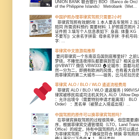
UNION BANK 联合银行 BDO（Banco de Oro）
of the Philippine Islands） Metrobank（Met...
中国护照办理菲律宾驾照只需要2小时
菲律宾驾照有效期5年 1.本人要去车管所 2.当天
陪同 所需资料预约 需要材料: 1.护照首页照片 
证件照 3.填写个人信息表如下: 身高: 体重:KG
不要写)) 父亲名字拼音: 母亲名字拼: 手机号码
字: ...
菲律宾中文旅游局推荐
要问菲律宾一个东南亚岛国到底哪里好？之前
梦绕，不睡觉连夜排队都要搞到签证？相关业
@VBW777 微信 VBW333 🏠论城市：首都
然一分为二，即拥有欧洲的风情，也有着大自
而菲律宾的第二大城市——宿务，比马尼拉历史更
菲律宾 ALO / BLO / WLO 遣返流程费用
菲律宾 ALO / BLO / WLO 遣返服务 | 998V
律宾被移民局或司法机关列入 ALO（Allow Depart
：允许出境令（需要特别申请才能离境） BLO（Bla
Order） ：黑名单（被禁止入境或出境）...
中国驾照的原件可以换菲律宾驾照吗？
在菲律宾换取驾照的过程很简单，但您需要遵
序，根据菲律宾交通管理局（LTO，Land Transpor
Office）的规定，持有中国驾照的人员可以通
为菲律宾驾照： 为了确保您符合 转换 菲驾照
确认满足以下条件▼ 1、签证类别...