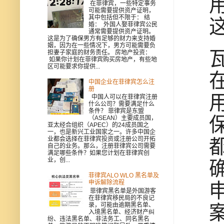
在菲律宾，一些特定事务
可能需要提供资产证明，
其中包括但不限于： 结
婚： 外国人娶菲律宾公民
通常需要提供资产证明。
这是为了确保男方有足够的财力来支持婚
姻，因为在一些情况下，男方可能需要负
担妻子家庭的财务责任。 房地产投资：
如果你计划在菲律宾购买房地产，有些地
区可能要求你提供...
中国企业在菲律宾怎么注
册
中国人可以在菲律宾注册
什么公司？需要满足什么
条件？ 菲律宾是东盟
（ASEAN）主要成员国，
亚太经合组织（APEC）的24成员国之
一，也是新兴工业国家之一。许多中国企
业都会选择在菲律宾投资或注册公司开拓
自己的业务。那么，注册菲律宾公司需要
满足哪些条件？如果您计划在菲律宾创
业，创...
菲律宾ALO WLO 黑名单及
申诉解除流程
菲律宾黑名单是外国游客
在菲律宾移民局的不良记
录，可能由逾期黑名单、
入境黑名单、经济财产纠
纷、违法黑名单、非法务工、同名黑名