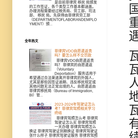
是目前菲律宾 移民 局颁发
的工作签证，各个类型工作基本都涵盖。
办理流程需要经过税务局、劳工部、司法
部、 移民 局。先获得由菲律宾劳工部
（DEPARTMENTOFLABORANDEMPLO
YMENT）颁...
全年热文
菲律宾VDO自愿遣返贵
吗？要怎么样不交罚款
菲律宾VDO自愿遣返贵
吗？ 菲律宾的自愿遣返
（Voluntary
Deportation）服务适用于
希望通过合法渠道离开菲律宾的外国人，
尤其是那些因签证逾期、违反移民规定或
其他问题无法正常出境的人。自愿遣返由
菲律宾移民局（Bureau of Immigration,
BI）管...
2023-2024年驾驶证怎么
考？菲律宾驾照相关学习
终结
菲律宾驾照怎么考 菲律宾
驾驶证怎么买 菲律宾驾照
一天办理 菲律宾驾照怎么
换证 菲律宾驾驶证到期换证 菲律宾驾驶证
张什么样子 菲律宾驾驶证服务 菲律宾驾照