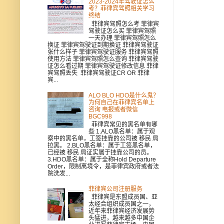
2023-2024年驾驶证怎么
考？菲律宾驾照相关学习
终结
菲律宾驾照怎么考 菲律宾
驾驶证怎么买 菲律宾驾照
一天办理 菲律宾驾照怎么
换证 菲律宾驾驶证到期换证 菲律宾驾驶证
张什么样子 菲律宾驾驶证服务 菲律宾驾照
使用方法 菲律宾驾照怎么查询 菲律宾驾驶
证怎么看过期 菲律宾驾驶证修改信息 菲律
宾驾照丢失 菲律宾驾驶证CR OR 菲律
宾...
ALO BLO HDO是什么鬼？
为何自己在菲律宾名单上
咨询 电报或者微信
BGC998
菲律宾常见的黑名单有哪
些 1.ALO黑名单：属于观
察中的黑名单，工签挂靠的公司被 移民 局
拉黑。 2.BLO黑名单：属于工签黑名单，
已经被 移民 局证实属于挂靠公司的员。
3.HDO黑名单：属于全称Hold Departure
Order，限制离境令，是菲律宾政府或者法
院洗发...
菲律宾公司注册服务
菲律宾是东盟成员国、亚
太经合组织成员国之一，
近年来菲律宾经济发展势
头猛进，越来越多中国企