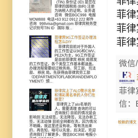
菲律
(TIN) 身份证 (ID) 是您在
菲律的国税局 (BIR) 注册
为纳税人的证明。业务请
菲律
咨询 微信BGC998 电报
WOW888 电话+63 912 0912 222 邮件
咨询 998visa@gmail.com 菲律宾税务登
菲律
记识别号TIN ID 国际 版...
菲律宾9G工作签证办理流
菲律
程怎么DIY
菲律宾目前对于外国人
的工作签证以9G和CWV、
PEZA为主，9G工作签证
是目前菲律宾 移民 局颁发
微信/
的工作签证，各个类型工作基本都涵盖。
办理流程需要经过税务局、劳工部、司法
部、 移民 局。先获得由菲律宾劳工部
（DEPARTMENTOFLABORANDEMPLO
YMENT）颁...
菲律
菲律宾上了ALO警示名单
和博彩黑名单的人你们在
哪里？
信：B
菲律宾上了alo名单的
人，需要清理 查询的可以
咨询我们 目前的情况是会
影响到 无法续签，无法降签，无法办新工
签，无法动弹 目前全网都在洗，因为情况
较新的博文
不明确，我这里还没有收，等有洗出来
的，再告知，咱可以先查，后决定。欢迎
咨询我们了解更多，微信BGC998 电报小