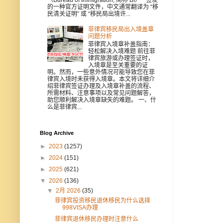
的一种官方证明文件，中文通常翻译为 “移
民清关证明” 或 “移民局出境许...
菲律宾移民局出入境盖章
问题分析
菲律宾入境章补盖指南：
轻松解决入境难题 前往菲
律宾旅游或办理签证时，
入境章是至关重要的证
明。然而，一些意外情况可能导致您在菲
律宾入境时未获得入境章。本文将详细介
绍菲律宾签证办理及入境章补盖的流程、
所需材料、注意事项以及常见问题解答，
助您顺利解决入境章缺失的难题。 一、什
么是菲律宾...
Blog Archive
►
2023
(1257)
►
2024
(151)
►
2025
(621)
▼
2026
(136)
▼
2月 2026
(35)
菲律宾投资移民退休移民为什么选择
998VISA办理
菲律宾退休移民办理时注意什么