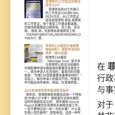
菲律宾9G工作签证办理流
程怎么DIY
菲律宾目前对于外国人
的工作签证以9G和CWV、
PEZA为主，9G工作签证
是目前菲律宾 移民 局颁发
的工作签证，各个类型工作基本都涵盖。
办理流程需要经过税务局、劳工部、司法
部、 移民 局。先获得由菲律宾劳工部
（DEPARTMENTOFLABORANDEMPLO
YMENT）颁...
菲律宾13A婚签办理需要
哪些材料？ 最新申请资料
清单（建议收藏）
菲律宾13A婚签
（Marriage Visa）是许多
在
菲
与菲律宾公民合法结婚的
外国配偶申请长期居留的重要签证类型之
一。很多申请人在咨询时，最常问的问题
行政
就是："办理13A到底需要准备哪些材料？"
实际上，每位申请人的情况不同，所需文
件可能会有所差异。例如，在菲律宾登...
与事
2026年菲律宾常年报道服务指导
每年初，菲律宾移民局都会迎来一个特别
的“外国人打卡季”！那就是针对持长期签
对
证的外国朋友设立的： 常年报到 Annual
Report 如果您在菲律宾长期居住或工作，
一定不要错过这一年一次的大事！ 什么是
外国人常年报到？ 简单来说，这是一种年