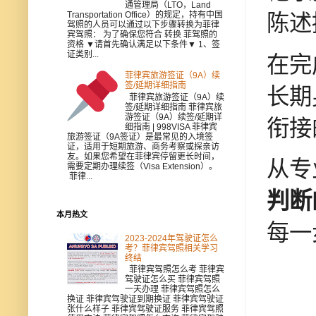
通管理局（LTO，Land
Transportation Office）的规定，持有中国
陈述
驾照的人员可以通过以下步骤转换为菲律
宾驾照： 为了确保您符合 转换 菲驾照的
资格 ▼请首先确认满足以下条件▼ 1、签
证类别...
在完
菲律宾旅游签证（9A）续
签/延期详细指南
长期
菲律宾旅游签证（9A）续
签/延期详细指南 菲律宾旅
游签证（9A）续签/延期详
衔接
细指南 | 998VISA 菲律宾
旅游签证（9A签证）是最常见的入境签
证，适用于短期旅游、商务考察或探亲访
友。如果您希望在菲律宾停留更长时间，
从专
需要定期办理续签（Visa Extension）。
菲律...
判断
本月热文
每一
2023-2024年驾驶证怎么
考？菲律宾驾照相关学习
终结
菲律宾驾照怎么考 菲律宾
驾驶证怎么买 菲律宾驾照
一天办理 菲律宾驾照怎么
换证 菲律宾驾驶证到期换证 菲律宾驾驶证
张什么样子 菲律宾驾驶证服务 菲律宾驾照