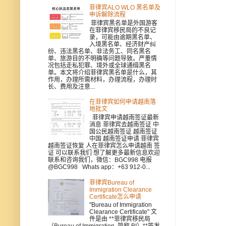
菲律宾ALO WLO 黑名单及
申诉解除流程
菲律宾黑名单是外国游客
在菲律宾移民局的不良记
录，可能由逾期黑名单、
入境黑名单、经济财产纠
纷、违法黑名单、非法务工、同名黑名
单、旅游目的不明确等问题导致。严重情
况包括走私犯罪、境外或全球通缉黑名
单。本文将介绍菲律宾黑名单是什么，其
作用，办理所需材料，办理流程，办理时
长、费用及注意...
在菲律宾如何申请越南落
地批文
菲律宾申请越南签证最新
消息 菲律宾去越南签证 中
国公民越南签证 越南签证
中国 越南签证申请 菲律宾
越南签证恢复 人在菲律宾怎么申请越南 签
证 可以联系我们 想了解更多最新信息欢迎
联系和咨询我们，微信：BGC998 电报
@BGC998 Whats app：+63 912-0...
菲律宾Bureau of
Immigration Clearance
Certificate怎么申请
"Bureau of Immigration
Clearance Certificate" 文
件是由 **菲律宾移民局
（Bureau of Immigration, 简称 BI）**签发