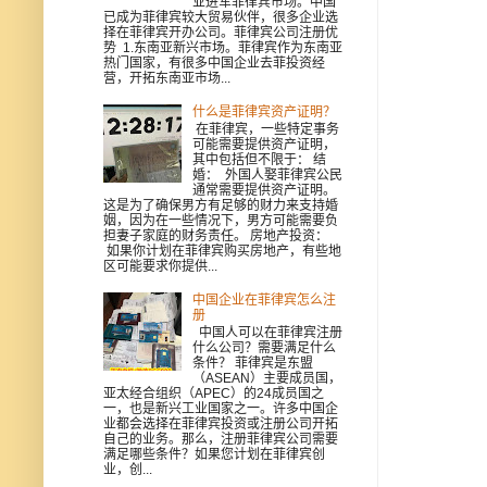
业进军菲律宾市场。中国
已成为菲律宾较大贸易伙伴，很多企业选
择在菲律宾开办公司。菲律宾公司注册优
势 1.东南亚新兴市场。菲律宾作为东南亚
热门国家，有很多中国企业去菲投资经
营，开拓东南亚市场...
什么是菲律宾资产证明？
在菲律宾，一些特定事务
可能需要提供资产证明，
其中包括但不限于： 结
婚： 外国人娶菲律宾公民
通常需要提供资产证明。
这是为了确保男方有足够的财力来支持婚
姻，因为在一些情况下，男方可能需要负
担妻子家庭的财务责任。 房地产投资：
如果你计划在菲律宾购买房地产，有些地
区可能要求你提供...
中国企业在菲律宾怎么注
册
中国人可以在菲律宾注册
什么公司？需要满足什么
条件？ 菲律宾是东盟
（ASEAN）主要成员国，
亚太经合组织（APEC）的24成员国之
一，也是新兴工业国家之一。许多中国企
业都会选择在菲律宾投资或注册公司开拓
自己的业务。那么，注册菲律宾公司需要
满足哪些条件？如果您计划在菲律宾创
业，创...