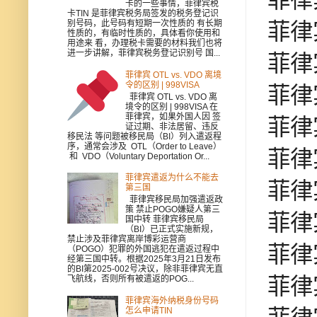
菲律
卡的一些事情，菲律宾税
卡TIN 是菲律宾税务局签发的税务登记识
别号码，此号码有短期一次性质的 有长期
菲律
性质的，有临时性质的，具体看你使用和
用途来 看，办理税卡需要的材料我们也将
进一步讲解，菲律宾税务登记识别号 国...
菲律
菲律宾 OTL vs. VDO 离境
令的区别 | 998VISA
菲律
菲律宾 OTL vs. VDO 离
境令的区别 | 998VISA 在
菲律宾，如果外国人因 签
菲律
证过期、非法居留、违反
移民法 等问题被移民局（BI）列入遣返程
序，通常会涉及 OTL（Order to Leave）
菲律
和 VDO（Voluntary Deportation Or...
菲律宾遣返为什么不能去
菲律
第三国
菲律宾移民局加强遣返政
策 禁止POGO嫌疑人第三
菲律
国中转 菲律宾移民局
（BI）已正式实施新规，
禁止涉及菲律宾离岸博彩运营商
菲律
（POGO）犯罪的外国逃犯在遣返过程中
经第三国中转。根据2025年3月21日发布
的BI第2025-002号决议，除非菲律宾无直
飞航线，否则所有被遣返的POG...
菲律
菲律宾海外纳税身份号码
怎么申请TIN