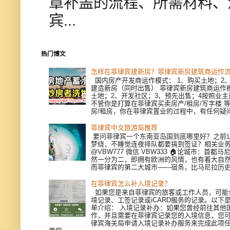
章补盖的流程、所需材料、
宾...
热门博文
怎样在菲律宾建新房？菲律宾新房建筑商运作
国内房产开发商运作模式： 1、购买土地；2、
建造新房（同时出售） 菲律宾新房建筑商运作模
土地；2、开发社区；3、预先出售；4按照业
不管你是打算在菲律宾买卖房产/租房/写字楼 
房/租房，你在菲律宾置业的过程中，有任何疑问，
菲律宾中文旅游局推荐
要问菲律宾一个东南亚岛国到底哪里好？之前
梦绕，不睡觉连夜排队都要搞到签证？相关业
@VBW777 微信 VBW333 🏠论城市：首都
然一分为二，即拥有欧洲的风情，也有着大自
而菲律宾的第二大城市——宿务，比马尼拉历史更
在菲律宾怎么补入境记录？
如果您是来自菲律宾的旅客或工作人员，可能
境记录、工签记录或iCARD服务的记录。以下
单介绍： 入境记录补办：如果您曾经前往其他
作，并且需要在菲律宾记录您的入境信息，您
律宾海关局申请入境记录补办服务来完成此项