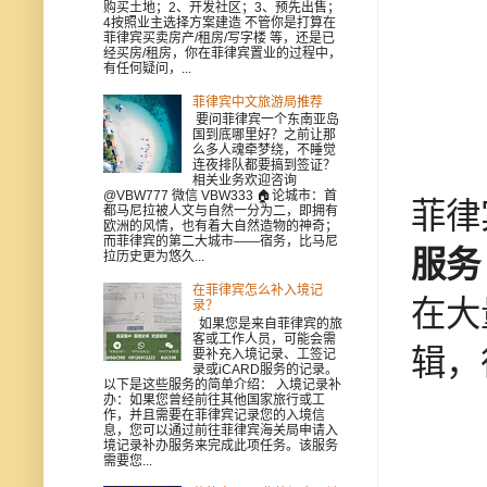
购买土地；2、开发社区；3、预先出售；
4按照业主选择方案建造 不管你是打算在
菲律宾买卖房产/租房/写字楼 等，还是已
经买房/租房，你在菲律宾置业的过程中，
有任何疑问，...
菲律宾中文旅游局推荐
要问菲律宾一个东南亚岛
国到底哪里好？之前让那
么多人魂牵梦绕，不睡觉
连夜排队都要搞到签证？
相关业务欢迎咨询
@VBW777 微信 VBW333 🏠论城市：首
菲律
都马尼拉被人文与自然一分为二，即拥有
欧洲的风情，也有着大自然造物的神奇；
而菲律宾的第二大城市——宿务，比马尼
服务
拉历史更为悠久...
在菲律宾怎么补入境记
在大
录？
如果您是来自菲律宾的旅
客或工作人员，可能会需
辑，
要补充入境记录、工签记
录或iCARD服务的记录。
以下是这些服务的简单介绍： 入境记录补
办：如果您曾经前往其他国家旅行或工
作，并且需要在菲律宾记录您的入境信
息，您可以通过前往菲律宾海关局申请入
境记录补办服务来完成此项任务。该服务
需要您...