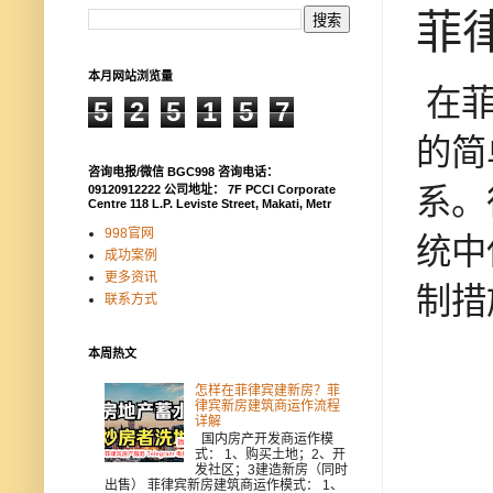
菲
本月网站浏览量
在菲
5
2
5
1
5
7
的简
咨询电报/微信 BGC998 咨询电话：
系。
09120912222 公司地址： 7F PCCI Corporate
Centre 118 L.P. Leviste Street, Makati, Metr
998官网
统中
成功案例
更多资讯
制措
联系方式
本周热文
怎样在菲律宾建新房？菲
律宾新房建筑商运作流程
详解
国内房产开发商运作模
式： 1、购买土地；2、开
发社区；3建造新房（同时
出售） 菲律宾新房建筑商运作模式： 1、