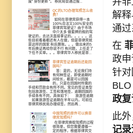
并非
度“ 身份更新 ”。 移民局会通过报...
QC的LTO办理驾照怎么收
解释
费？
如何在菲律宾获得一本
100%合法又100%安全的
通过
菲律宾驾驶证？由于市场
中介太多 做套牌的假的驾
驶证的，去达沃直接拿证的。。。。。这
些目前看着都还有人在做，但是菲律宾就
在
菲
是这样的国家 秋后算账。。。做出来的5
年后换证再给你说不行 有问题，上任走了
下任不买单。。。菲律宾华人移民是菲...
政申
菲律宾签证逾期后还能回
国吗？
针对
答：是的，无论我们持
有何种签证，即使逾期时
间较长，都是可以回国
BL
的，只是在回国时所需的
手续和罚款会有所不同。常见的签证类型
包括旅游签、工签和落地签，逾期回国的
政复
手续各有不同，具体如下： 旅游签逾期
如果旅游签证逾期在半年以内，可前往
菲律宾移民局办理续签，然后再...
此外
中国驾照的原件可以换菲
律宾驾照吗？
在菲律宾换取驾照的过程
记录
很简单，但您需要遵循一
定的程序，根据菲律宾交