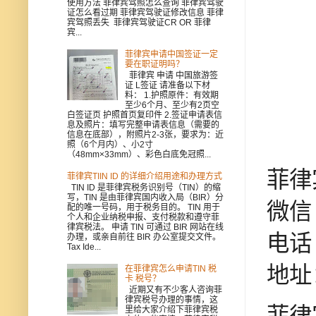
使用方法 菲律宾驾照怎么查询 菲律宾驾驶
证怎么看过期 菲律宾驾驶证修改信息 菲律
宾驾照丢失 菲律宾驾驶证CR OR 菲律
宾...
菲律宾申请中国签证一定
要在职证明吗？
菲律宾 申请 中国旅游签
证 L签证 请准备以下材
料： 1.护照原件：有效期
至少6个月、至少有2页空
白签证页 护照首页复印件 2.签证申请表信
息及照片：填写完整申请表信息（需要的
信息在底部），附照片2-3张，要求为：近
照（6个月内）、小2寸
（48mm×33mm）、彩色白底免冠照...
菲律
菲律宾TIIN ID 的详细介绍用途和办理方式
TIN ID 是菲律宾税务识别号（TIN）的缩
写，TIN 是由菲律宾国内收入局（BIR）分
微信 
配的唯一号码，用于税务目的。 TIN 用于
个人和企业纳税申报、支付税款和遵守菲
律宾税法。 申请 TIN 可通过 BIR 网站在线
电话 
办理，或亲自前往 BIR 办公室提交文件。
Tax Ide...
地址
在菲律宾怎么申请TIN 税
卡 税号？
近期又有不少客人咨询菲
律宾税号办理的事情，这
里给大家介绍下菲律宾税