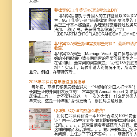
要您...
菲律宾9G工作签证办理流程怎么DIY
菲律宾目前对于外国人的工作签证以9G和CWV
主，9G工作签证是目前菲律宾 移民 局颁发的
类型工作基本都涵盖。办理流程需要经过税务
法部、 移民 局。先获得由菲律宾劳工部
（DEPARTMENTOFLABORANDEMPLOYMEN
菲律宾13A婚签办理需要哪些材料？ 最新申请
收藏）
菲律宾13A婚签（Marriage Visa）是许多与
婚的外国配偶申请长期居留的重要签证类型之
在咨询时，最常问的问题就是："办理13A到底
料？" 实际上，每位申请人的情况不同，所需
差异。例如，在菲律宾登...
2026年菲律宾常年报道服务指导
每年初，菲律宾移民局都会迎来一个特别的“外国人打卡季”
长期签证的外国朋友设立的： 常年报到 Annual Report 如
居住或工作，一定不要错过这一年一次的大事！ 什么是外国人
单来说，这是一种年度“ 身份更新 ”。 移民局会通过报...
QC的LTO办理驾照怎么收费？
如何在菲律宾获得一本100%合法又100%安
证？由于市场中介太多 做套牌的假的驾驶证的
证的。。。。。这些目前看着都还有人在做，
这样的国家 秋后算账。。。做出来的5年后换
有问题，上任走了下任不买单。。。菲律宾华人移