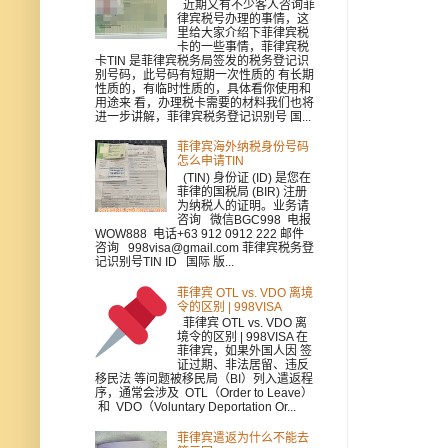
近期又有不少客人咨询菲
律宾税号办理的事情，这
里给大家介绍下菲律宾税
卡的一些事情，菲律宾税
卡TIN 是菲律宾税务局签发的税务登记识
别号码，此号码有短期一次性质的 有长期
性质的，有临时性质的，具体看你使用和
用途来 看，办理税卡需要的材料我们也将
进一步讲解，菲律宾税务登记识别号 国...
菲律宾海外纳税身份号码
怎么申请TIN
(TIN) 身份证 (ID) 是您在
菲律的国税局 (BIR) 注册
为纳税人的证明。业务请
咨询 微信BGC998 电报
WOW888 电话+63 912 0912 222 邮件
咨询 998visa@gmail.com 菲律宾税务登
记识别号TIN ID 国际 版...
菲律宾 OTL vs. VDO 离境
令的区别 | 998VISA
菲律宾 OTL vs. VDO 离
境令的区别 | 998VISA 在
菲律宾，如果外国人因 签
证过期、非法居留、违反
移民法 等问题被移民局（BI）列入遣返程
序，通常会涉及 OTL（Order to Leave）
和 VDO（Voluntary Deportation Or...
菲律宾遣返为什么不能去