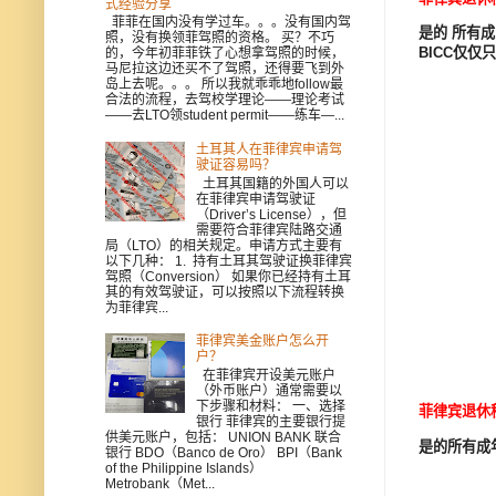
式经验分享
菲菲在国内没有学过车。。。没有国内驾
是的
所有成
照，没有换领菲驾照的资格。 买？不巧
BICC
仅仅只
的，今年初菲菲铁了心想拿驾照的时候，
马尼拉这边还买不了驾照，还得要飞到外
岛上去呢。。。 所以我就乖乖地follow最
合法的流程，去驾校学理论——理论考试
——去LTO领student permit——练车—...
土耳其人在菲律宾申请驾
驶证容易吗？
土耳其国籍的外国人可以
在菲律宾申请驾驶证
（Driver’s License），但
需要符合菲律宾陆路交通
局（LTO）的相关规定。申请方式主要有
以下几种： 1. 持有土耳其驾驶证换菲律宾
驾照（Conversion） 如果你已经持有土耳
其的有效驾驶证，可以按照以下流程转换
为菲律宾...
菲律宾美金账户怎么开
户？
在菲律宾开设美元账户
（外币账户）通常需要以
下步骤和材料： 一、选择
菲律宾退休
银行 菲律宾的主要银行提
供美元账户，包括： UNION BANK 联合
是的所有成
银行 BDO（Banco de Oro） BPI（Bank
of the Philippine Islands）
Metrobank（Met...