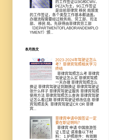
的工作签证以9G和CWV、
PEZA为主，9G工作签证
是目前菲律宾 移民 局颁发
的工作签证，各个类型工作基本都涵盖。
办理流程需要经过税务局、劳工部、司法
部、 移民 局。先获得由菲律宾劳工部
（DEPARTMENTOFLABORANDEMPLO
YMENT）颁...
本月热文
2023-2024年驾驶证怎么
考？菲律宾驾照相关学习
终结
菲律宾驾照怎么考 菲律宾
驾驶证怎么买 菲律宾驾照
一天办理 菲律宾驾照怎么
换证 菲律宾驾驶证到期换证 菲律宾驾驶证
张什么样子 菲律宾驾驶证服务 菲律宾驾照
使用方法 菲律宾驾照怎么查询 菲律宾驾驶
证怎么看过期 菲律宾驾驶证修改信息 菲律
宾驾照丢失 菲律宾驾驶证CR OR 菲律
宾...
菲律宾申请中国签证一定
要在职证明吗？
菲律宾 申请 中国旅游签
证 L签证 请准备以下材
料： 1.护照原件：有效期