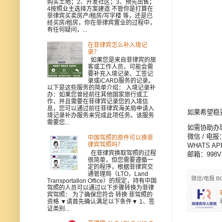
购买土地；2、开发社区；3、预先出售；
4按照业主选择方案建造 不管你是打算在
菲律宾买卖房产/租房/写字楼 等，还是已
经买房/租房，你在菲律宾置业的过程中，
有任何疑问，...
在菲律宾怎么补入境记
录？
如果您是来自菲律宾的旅
客或工作人员，可能会需
要补充入境记录、工签记
录或iCARD服务的记录。
以下是这些服务的简单介绍： 入境记录补
办：如果您曾经前往其他国家旅行或工
作，并且需要在菲律宾记录您的入境信
息，您可以通过前往菲律宾海关局申请入
如果希望稳
境记录补办服务来完成此项任务。该服务
需要您...
如需协助办
微信 / 电报
中国驾照的原件可以换菲
律宾驾照吗？
WHATS APP
在菲律宾换取驾照的过程
邮箱：998V
很简单，但您需要遵循一
定的程序，根据菲律宾交
通管理局（LTO，Land
微信/电报 B
Transportation Office）的规定，持有中国
驾照的人员可以通过以下步骤转换为菲律
宾驾照： 为了确保您符合 转换 菲驾照的
资格 ▼请首先确认满足以下条件▼ 1、签
证类别...