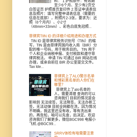
料： 1.护照原件：有效期
至少6个月、至少有2页空
白签证页 护照首页复印件 2.签证申请表信
息及照片：填写完整申请表信息（需要的
信息在底部），附照片2-3张，要求为：近
照（6个月内）、小2寸
（48mm×33mm）、彩色白底免冠照...
菲律宾TIIN ID 的详细介绍用途和办理方式
TIN ID 是菲律宾税务识别号（TIN）的缩
写，TIN 是由菲律宾国内收入局（BIR）分
配的唯一号码，用于税务目的。 TIN 用于
个人和企业纳税申报、支付税款和遵守菲
律宾税法。 申请 TIN 可通过 BIR 网站在线
办理，或亲自前往 BIR 办公室提交文件。
Tax Ide...
菲律宾上了ALO警示名单
和博彩黑名单的人你们在
哪里？
菲律宾上了alo名单的
人，需要清理 查询的可以
咨询我们 目前的情况是会
影响到 无法续签，无法降签，无法办新工
签，无法动弹 目前全网都在洗，因为情况
不明确，我这里还没有收，等有洗出来
的，再告知，咱可以先查，后决定。欢迎
咨询我们了解更多，微信BGC998 电报小
飞机 @BGC99...
SRRV体检有啥需要注意