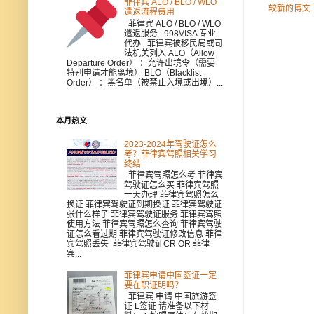
菲律宾 ALO / BLO / WLO
较新的博文
遣返流程费用
菲律宾 ALO / BLO / WLO
遣返服务 | 998VISA 专业
代办 菲律宾被移民局或司
法机关列入 ALO（Allow
Departure Order） ：允许出境令（需要
特别申请才能离境） BLO（Blacklist
Order） ：黑名单（被禁止入境或出境）...
本月热文
2023-2024年驾驶证怎么
考？菲律宾驾照相关学习
终结
菲律宾驾照怎么考 菲律宾
驾驶证怎么买 菲律宾驾照
一天办理 菲律宾驾照怎么
换证 菲律宾驾驶证到期换证 菲律宾驾驶证
张什么样子 菲律宾驾驶证服务 菲律宾驾照
使用方法 菲律宾驾照怎么查询 菲律宾驾驶
证怎么看过期 菲律宾驾驶证修改信息 菲律
宾驾照丢失 菲律宾驾驶证CR OR 菲律
宾...
菲律宾申请中国签证一定
要在职证明吗？
菲律宾 申请 中国旅游签
证 L签证 请准备以下材