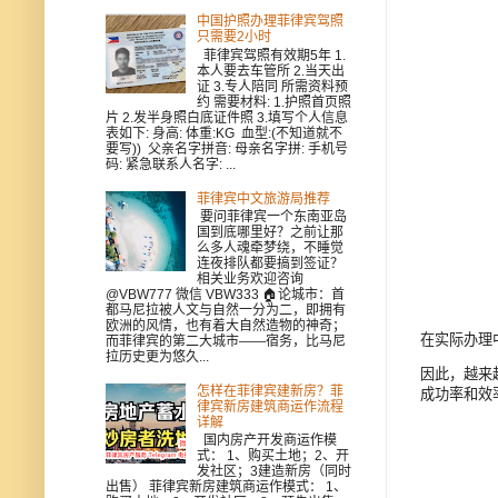
中国护照办理菲律宾驾照
只需要2小时
菲律宾驾照有效期5年 1.
本人要去车管所 2.当天出
证 3.专人陪同 所需资料预
约 需要材料: 1.护照首页照
片 2.发半身照白底证件照 3.填写个人信息
表如下: 身高: 体重:KG 血型:(不知道就不
要写)) 父亲名字拼音: 母亲名字拼: 手机号
码: 紧急联系人名字: ...
菲律宾中文旅游局推荐
要问菲律宾一个东南亚岛
国到底哪里好？之前让那
么多人魂牵梦绕，不睡觉
连夜排队都要搞到签证？
相关业务欢迎咨询
@VBW777 微信 VBW333 🏠论城市：首
都马尼拉被人文与自然一分为二，即拥有
欧洲的风情，也有着大自然造物的神奇；
在实际办理
而菲律宾的第二大城市——宿务，比马尼
拉历史更为悠久...
因此，越来
怎样在菲律宾建新房？菲
成功率和效
律宾新房建筑商运作流程
详解
国内房产开发商运作模
式： 1、购买土地；2、开
发社区；3建造新房（同时
出售） 菲律宾新房建筑商运作模式： 1、