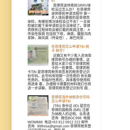
的
菲律宾退休移民SRRV体
检没过怎么办？ 在菲律宾
退休移民申请流程中 第一
步入境后要做的是菲律宾
体检，有哪些情况体检会过不去？一旦体
检被拦截下来申请就没办法继续了。菲律
宾移民过程体检会被拦截的疾病注意： A
传染性疾病 包括软下疳，淋病，腹股沟肉
芽肿，麻风病（传染性），淋巴肉芽...
在菲律宾怎么申请TIN 税
卡 税号？
近期又有不少客人咨询菲
律宾税号办理的事情，这
里给大家介绍下菲律宾税
卡的一些事情，菲律宾税
卡TIN 是菲律宾税务局签发的税务登记识
别号码，此号码有短期一次性质的 有长期
性质的，有临时性质的，具体看你使用和
用途来 看，办理税卡需要的材料我们也将
进一步讲解，菲律宾税务登记识别号 国...
菲律宾海外纳税身份号码
怎么申请TIN
(TIN) 身份证 (ID) 是您在
菲律的国税局 (BIR) 注册
为纳税人的证明。业务请
咨询 微信BGC998 电报
WOW888 电话+63 912 0912 222 邮件
咨询 998visa@gmail.com 菲律宾税务登