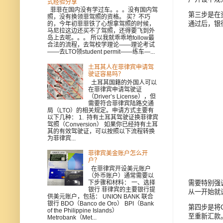
式经验分享
菲菲在国内没有学过车。。。没有国内驾
第三步是在资
照，没有换领菲驾照的资格。 买？不巧
通过后，银
的，今年初菲菲铁了心想拿驾照的时候，
马尼拉这边还买不了驾照，还得要飞到外
岛上去呢。。。 所以我就乖乖地follow最
合法的流程，去驾校学理论——理论考试
——去LTO领student permit——练车—...
土耳其人在菲律宾申请驾
驶证容易吗？
土耳其国籍的外国人可以
在菲律宾申请驾驶证
（Driver’s License），但
需要符合菲律宾陆路交通
局（LTO）的相关规定。申请方式主要有
以下几种： 1. 持有土耳其驾驶证换菲律宾
驾照（Conversion） 如果你已经持有土耳
其的有效驾驶证，可以按照以下流程转换
为菲律宾...
菲律宾美金账户怎么开
户？
在菲律宾开设美元账户
（外币账户）通常需要以
需要特别强
下步骤和材料： 一、选择
银行 菲律宾的主要银行提
从一开始就
供美元账户，包括： UNION BANK 联合
银行 BDO（Banco de Oro） BPI（Bank
第四步是将
of the Philippine Islands）
至重新汇款
Metrobank（Met...