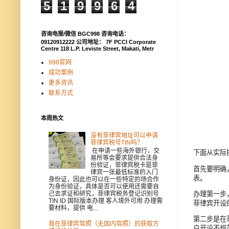
5
1
9
9
6
4
咨询电报/微信 BGC998 咨询电话：
09120912222 公司地址： 7F PCCI Corporate
Centre 118 L.P. Leviste Street, Makati, Metr
998官网
成功案例
更多资讯
联系方式
本周热文
没有菲律宾地址可以申请
菲律宾税号TIN吗？
在申请一些海外银行，交
下面从实际
易所等会要求提供合法身
份验证，菲律宾税卡是菲
首先要明确
律宾一张最低标准的入门
表。
身份证，因此也可以在一些特定的场合作
为身份验证，具体是否可以使用还需要自
办理第一步
己去求证和研究，菲律宾税务登记识别号
TIN ID 国际版本办理 客人境外可用 办理需
菲律宾开设的
要材料，提供 电...
第二步是在
我在菲律宾驾照（无国内驾照）的获取方
户开设不规