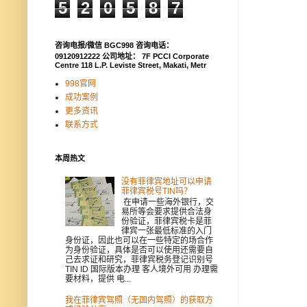
5
2
0
5
8
7
咨询电报/微信 BGC998 咨询电话：
09120912222 公司地址： 7F PCCI Corporate
Centre 118 L.P. Leviste Street, Makati, Metr
998官网
成功案例
更多资讯
联系方式
本周热文
没有菲律宾地址可以申请
菲律宾税号TIN吗？
在申请一些海外银行，交
易所等会要求提供合法身
份验证，菲律宾税卡是菲
律宾一张最低标准的入门
身份证，因此也可以在一些特定的场合作
为身份验证，具体是否可以使用还需要自
己去求证和研究，菲律宾税务登记识别号
TIN ID 国际版本办理 客人境外可用 办理需
要材料，提供 电...
我在菲律宾驾照（无国内驾照）的获取方