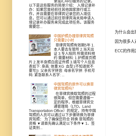
录或iCARD服务的记录。
以下是这些服务的简单介绍： 入境记录补
办：如果您曾经前往其他国家旅行或工
作，并且需要在菲律宾记录您的入境信
息，您可以通过前往菲律宾海关局申请入
境记录补办服务来完成此项任务。该服务
需要您...
为什么会出
中国护照办理菲律宾驾照
只需要2小时
因为很多人
菲律宾驾照有效期5年 1.
本人要去车管所 2.当天出
ECC的作
证 3.专人陪同 所需资料预
约 需要材料: 1.护照首页照
片 2.发半身照白底证件照 3.填写个人信息
表如下: 身高: 体重:KG 血型:(不知道就不
要写)) 父亲名字拼音: 母亲名字拼: 手机号
码: 紧急联系人名字: ...
中国驾照的原件可以换菲
律宾驾照吗？
在菲律宾换取驾照的过程
很简单，但您需要遵循一
定的程序，根据菲律宾交
通管理局（LTO，Land
Transportation Office）的规定，持有中国
驾照的人员可以通过以下步骤转换为菲律
宾驾照： 为了确保您符合 转换 菲驾照的
资格 ▼请首先确认满足以下条件▼ 1、签
证类别...