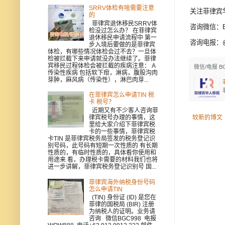
SRRV体检有啥需要注意
关注菲律宾
的
菲律宾退休移民SRRV体
咨询微信：BG
检没过怎么办？ 在菲律宾
退休移民申请流程中 第一
咨询电报：@B
步入境后要做的是菲律宾
体检，有哪些情况体检会过不去？一旦体
检被拦截下来申请就没办法继续了。菲律
宾移民过程体检会被拦截的疾病注意： A
微信/电报 B
传染性疾病 包括软下疳，淋病，腹股沟肉
芽肿，麻风病（传染性），淋巴肉芽...
在菲律宾怎么申请TIN 税
卡 税号？
近期又有不少客人咨询菲
律宾税号办理的事情，这
较新的博文
里给大家介绍下菲律宾税
卡的一些事情，菲律宾税
卡TIN 是菲律宾税务局签发的税务登记识
别号码，此号码有短期一次性质的 有长期
性质的，有临时性质的，具体看你使用和
用途来 看，办理税卡需要的材料我们也将
进一步讲解，菲律宾税务登记识别号 国...
菲律宾海外纳税身份号码
怎么申请TIN
(TIN) 身份证 (ID) 是您在
菲律的国税局 (BIR) 注册
为纳税人的证明。业务请
咨询 微信BGC998 电报