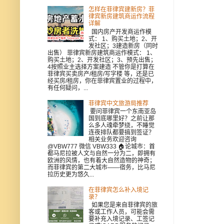
怎样在菲律宾建新房？菲
律宾新房建筑商运作流程
详解
国内房产开发商运作模
式： 1、购买土地；2、开
发社区；3建造新房（同时
出售） 菲律宾新房建筑商运作模式： 1、
购买土地；2、开发社区；3、预先出售；
4按照业主选择方案建造 不管你是打算在
菲律宾买卖房产/租房/写字楼 等，还是已
经买房/租房，你在菲律宾置业的过程中，
有任何疑问，...
菲律宾中文旅游局推荐
要问菲律宾一个东南亚岛
国到底哪里好？之前让那
么多人魂牵梦绕，不睡觉
连夜排队都要搞到签证？
相关业务欢迎咨询
@VBW777 微信 VBW333 🏠论城市：首
都马尼拉被人文与自然一分为二，即拥有
欧洲的风情，也有着大自然造物的神奇；
而菲律宾的第二大城市——宿务，比马尼
拉历史更为悠久...
在菲律宾怎么补入境记
录？
如果您是来自菲律宾的旅
客或工作人员，可能会需
要补充入境记录、工签记