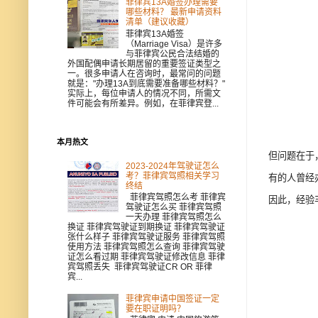
菲律宾13A婚签办理需要
哪些材料？ 最新申请资料
清单（建议收藏）
菲律宾13A婚签
（Marriage Visa）是许多
与菲律宾公民合法结婚的
外国配偶申请长期居留的重要签证类型之
一。很多申请人在咨询时，最常问的问题
就是："办理13A到底需要准备哪些材料？"
实际上，每位申请人的情况不同，所需文
件可能会有所差异。例如，在菲律宾登...
本月热文
但问题在于
2023-2024年驾驶证怎么
考？菲律宾驾照相关学习
有的人曾经
终结
菲律宾驾照怎么考 菲律宾
因此，经验
驾驶证怎么买 菲律宾驾照
一天办理 菲律宾驾照怎么
换证 菲律宾驾驶证到期换证 菲律宾驾驶证
张什么样子 菲律宾驾驶证服务 菲律宾驾照
使用方法 菲律宾驾照怎么查询 菲律宾驾驶
证怎么看过期 菲律宾驾驶证修改信息 菲律
宾驾照丢失 菲律宾驾驶证CR OR 菲律
宾...
菲律宾申请中国签证一定
要在职证明吗？