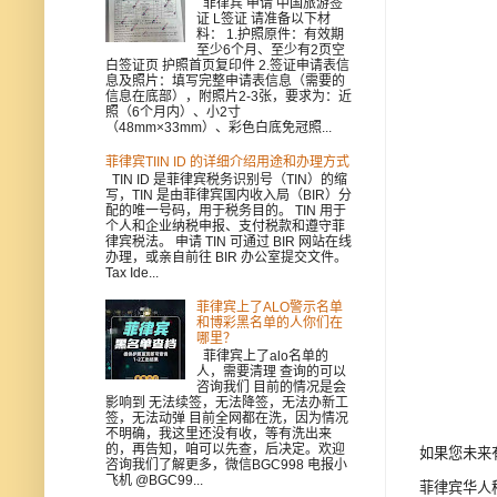
菲律宾 申请 中国旅游签
证 L签证 请准备以下材
料： 1.护照原件：有效期
至少6个月、至少有2页空
白签证页 护照首页复印件 2.签证申请表信
息及照片：填写完整申请表信息（需要的
信息在底部），附照片2-3张，要求为：近
照（6个月内）、小2寸
（48mm×33mm）、彩色白底免冠照...
菲律宾TIIN ID 的详细介绍用途和办理方式
TIN ID 是菲律宾税务识别号（TIN）的缩
写，TIN 是由菲律宾国内收入局（BIR）分
配的唯一号码，用于税务目的。 TIN 用于
个人和企业纳税申报、支付税款和遵守菲
律宾税法。 申请 TIN 可通过 BIR 网站在线
办理，或亲自前往 BIR 办公室提交文件。
Tax Ide...
菲律宾上了ALO警示名单
和博彩黑名单的人你们在
哪里？
菲律宾上了alo名单的
人，需要清理 查询的可以
咨询我们 目前的情况是会
影响到 无法续签，无法降签，无法办新工
签，无法动弹 目前全网都在洗，因为情况
不明确，我这里还没有收，等有洗出来
的，再告知，咱可以先查，后决定。欢迎
如果您未来
咨询我们了解更多，微信BGC998 电报小
飞机 @BGC99...
菲律宾华人