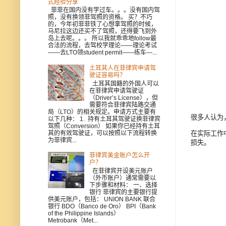
式经验分享
菲菲在国内没有学过车。。。没有国内驾
照，没有换领菲驾照的资格。 买？不巧
的，今年初菲菲铁了心想拿驾照的时候，
马尼拉这边还买不了驾照，还得要飞到外
岛上去呢。。。 所以我就乖乖地follow最
合法的流程，去驾校学理论——理论考试
——去LTO领student permit——练车—...
土耳其人在菲律宾申请驾
驶证容易吗？
土耳其国籍的外国人可以
在菲律宾申请驾驶证
（Driver’s License），但
需要符合菲律宾陆路交通
局（LTO）的相关规定。申请方式主要有
很多人认为
以下几种： 1. 持有土耳其驾驶证换菲律宾
驾照（Conversion） 如果你已经持有土耳
其的有效驾驶证，可以按照以下流程转换
在实际工作
为菲律宾...
损失。
菲律宾美金账户怎么开
户？
在菲律宾开设美元账户
（外币账户）通常需要以
下步骤和材料： 一、选择
银行 菲律宾的主要银行提
供美元账户，包括： UNION BANK 联合
银行 BDO（Banco de Oro） BPI（Bank
of the Philippine Islands）
Metrobank（Met...