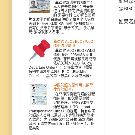
如果您
菲律宾驾照有效期5年 1.
本人要去车管所 2.当天出
@BGC
证 3.专人陪同 所需资料预
约 需要材料: 1.护照首页照
片 2.发半身照白底证件照 3.填写个人信息
如果我
表如下: 身高: 体重:KG 血型:(不知道就不
要写)) 父亲名字拼音: 母亲名字拼: 手机号
码: 紧急联系人名字: ...
菲律宾 ALO / BLO / WLO
遣返流程费用
菲律宾 ALO / BLO / WLO
遣返服务 | 998VISA 专业
代办 菲律宾被移民局或司
法机关列入 ALO（Allow
Departure Order） ：允许出境令（需要
特别申请才能离境） BLO（Blacklist
Order） ：黑名单（被禁止入境或出境）...
中国驾照的原件可以换菲
律宾驾照吗？
在菲律宾换取驾照的过程
很简单，但您需要遵循一
定的程序，根据菲律宾交
通管理局（LTO，Land
Transportation Office）的规定，持有中国
驾照的人员可以通过以下步骤转换为菲律
宾驾照： 为了确保您符合 转换 菲驾照的
资格 ▼请首先确认满足以下条件▼ 1、签
证类别...