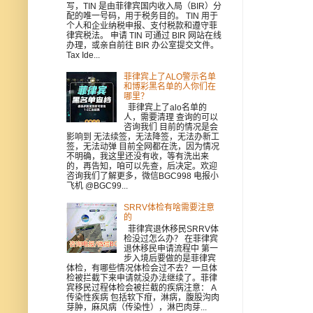
写，TIN 是由菲律宾国内收入局（BIR）分
配的唯一号码，用于税务目的。 TIN 用于
个人和企业纳税申报、支付税款和遵守菲
律宾税法。 申请 TIN 可通过 BIR 网站在线
办理，或亲自前往 BIR 办公室提交文件。
Tax Ide...
菲律宾上了ALO警示名单
和博彩黑名单的人你们在
哪里？
菲律宾上了alo名单的
人，需要清理 查询的可以
咨询我们 目前的情况是会
影响到 无法续签，无法降签，无法办新工
签，无法动弹 目前全网都在洗，因为情况
不明确，我这里还没有收，等有洗出来
的，再告知，咱可以先查，后决定。欢迎
咨询我们了解更多，微信BGC998 电报小
飞机 @BGC99...
SRRV体检有啥需要注意
的
菲律宾退休移民SRRV体
检没过怎么办？ 在菲律宾
退休移民申请流程中 第一
步入境后要做的是菲律宾
体检，有哪些情况体检会过不去？一旦体
检被拦截下来申请就没办法继续了。菲律
宾移民过程体检会被拦截的疾病注意： A
传染性疾病 包括软下疳，淋病，腹股沟肉
芽肿，麻风病（传染性），淋巴肉芽...