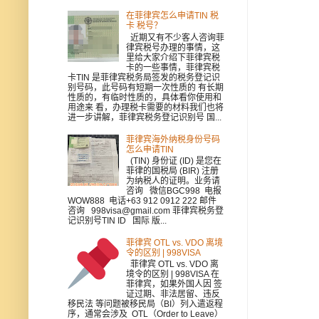
在菲律宾怎么申请TIN 税
卡 税号？
近期又有不少客人咨询菲
律宾税号办理的事情，这
里给大家介绍下菲律宾税
卡的一些事情，菲律宾税
卡TIN 是菲律宾税务局签发的税务登记识
别号码，此号码有短期一次性质的 有长期
性质的，有临时性质的，具体看你使用和
用途来 看，办理税卡需要的材料我们也将
进一步讲解，菲律宾税务登记识别号 国...
菲律宾海外纳税身份号码
怎么申请TIN
(TIN) 身份证 (ID) 是您在
菲律的国税局 (BIR) 注册
为纳税人的证明。业务请
咨询 微信BGC998 电报
WOW888 电话+63 912 0912 222 邮件
咨询 998visa@gmail.com 菲律宾税务登
记识别号TIN ID 国际 版...
菲律宾 OTL vs. VDO 离境
令的区别 | 998VISA
菲律宾 OTL vs. VDO 离
境令的区别 | 998VISA 在
菲律宾，如果外国人因 签
证过期、非法居留、违反
移民法 等问题被移民局（BI）列入遣返程
序，通常会涉及 OTL（Order to Leave）