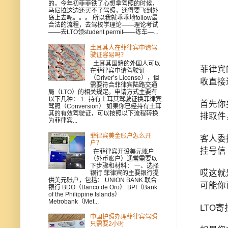
的，今年初菲菲铁了心想拿驾照的时候，
马尼拉这边还买不了驾照，还得要飞到外
岛上去呢。。。 所以我就乖乖地follow最
合法的流程，去驾校学理论——理论考试
——去LTO领student permit——练车—...
土耳其人在菲律宾申请驾
驶证容易吗？
土耳其国籍的外国人可以
菲律宾
在菲律宾申请驾驶证
（Driver’s License），但
收直接
需要符合菲律宾陆路交通
局（LTO）的相关规定。申请方式主要有
以下几种： 1. 持有土耳其驾驶证换菲律宾
首先你
驾照（Conversion） 如果你已经持有土耳
其的有效驾驶证，可以按照以下流程转换
排取件
为菲律宾...
菲律宾美金账户怎么开
客人委
户？
挂号信
在菲律宾开设美元账户
（外币账户）通常需要以
下步骤和材料： 一、选择
哎这就
银行 菲律宾的主要银行提
供美元账户，包括： UNION BANK 联合
可能你
银行 BDO（Banco de Oro） BPI（Bank
of the Philippine Islands）
Metrobank（Met...
LTO
中国护照办理菲律宾驾照
只需要2小时