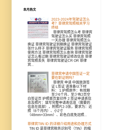
本月热文
2023-2024年驾驶证怎么
考？菲律宾驾照相关学习
终结
菲律宾驾照怎么考 菲律宾
驾驶证怎么买 菲律宾驾照
一天办理 菲律宾驾照怎么
换证 菲律宾驾驶证到期换证 菲律宾驾驶证
张什么样子 菲律宾驾驶证服务 菲律宾驾照
使用方法 菲律宾驾照怎么查询 菲律宾驾驶
证怎么看过期 菲律宾驾驶证修改信息 菲律
宾驾照丢失 菲律宾驾驶证CR OR 菲律
宾...
菲律宾申请中国签证一定
要在职证明吗？
菲律宾 申请 中国旅游签
证 L签证 请准备以下材
料： 1.护照原件：有效期
至少6个月、至少有2页空
白签证页 护照首页复印件 2.签证申请表信
息及照片：填写完整申请表信息（需要的
信息在底部），附照片2-3张，要求为：近
照（6个月内）、小2寸
（48mm×33mm）、彩色白底免冠照...
菲律宾TIIN ID 的详细介绍用途和办理方式
TIN ID 是菲律宾税务识别号（TIN）的缩