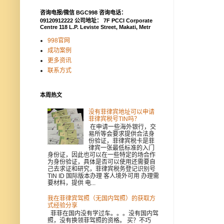
咨询电报/微信 BGC998 咨询电话：
09120912222 公司地址： 7F PCCI Corporate
Centre 118 L.P. Leviste Street, Makati, Metr
998官网
成功案例
更多资讯
联系方式
本周热文
没有菲律宾地址可以申请
菲律宾税号TIN吗？
在申请一些海外银行，交
易所等会要求提供合法身
份验证，菲律宾税卡是菲
律宾一张最低标准的入门
身份证，因此也可以在一些特定的场合作
为身份验证，具体是否可以使用还需要自
己去求证和研究，菲律宾税务登记识别号
TIN ID 国际版本办理 客人境外可用 办理需
要材料，提供 电...
我在菲律宾驾照（无国内驾照）的获取方
式经验分享
菲菲在国内没有学过车。。。没有国内驾
照，没有换领菲驾照的资格。 买？不巧