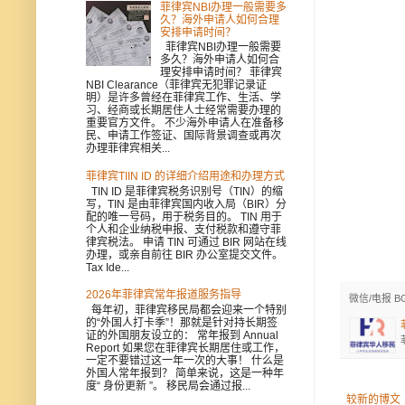
菲律宾NBI办理一般需要多
久？海外申请人如何合理
安排申请时间？
菲律宾NBI办理一般需要
多久？海外申请人如何合
理安排申请时间？ 菲律宾
NBI Clearance（菲律宾无犯罪记录证
明）是许多曾经在菲律宾工作、生活、学
习、经商或长期居住人士经常需要办理的
重要官方文件。 不少海外申请人在准备移
民、申请工作签证、国际背景调查或再次
办理菲律宾相关...
菲律宾TIIN ID 的详细介绍用途和办理方式
TIN ID 是菲律宾税务识别号（TIN）的缩
写，TIN 是由菲律宾国内收入局（BIR）分
配的唯一号码，用于税务目的。 TIN 用于
个人和企业纳税申报、支付税款和遵守菲
律宾税法。 申请 TIN 可通过 BIR 网站在线
办理，或亲自前往 BIR 办公室提交文件。
Tax Ide...
2026年菲律宾常年报道服务指导
微信/电报 B
每年初，菲律宾移民局都会迎来一个特别
的“外国人打卡季”！那就是针对持长期签
证的外国朋友设立的： 常年报到 Annual
Report 如果您在菲律宾长期居住或工作，
一定不要错过这一年一次的大事！ 什么是
外国人常年报到？ 简单来说，这是一种年
度“ 身份更新 ”。 移民局会通过报...
较新的博文