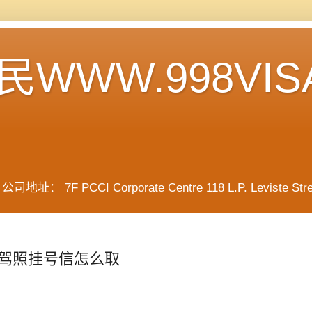
WWW.998VIS
F PCCI Corporate Centre 118 L.P. Leviste Street, 
驾照挂号信怎么取