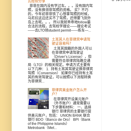
式经验分享
菲菲在国内没有学过车。。。没有国内驾
照，没有换领菲驾照的资格。 买？不巧
的，今年初菲菲铁了心想拿驾照的时候，
马尼拉这边还买不了驾照，还得要飞到外
岛上去呢。。。 所以我就乖乖地follow最
合法的流程，去驾校学理论——理论考试
——去LTO领student permit——练车—...
土耳其人在菲律宾申请驾
驶证容易吗？
土耳其国籍的外国人可以
在菲律宾申请驾驶证
（Driver’s License），但
需要符合菲律宾陆路交通
局（LTO）的相关规定。申请方式主要有
以下几种： 1. 持有土耳其驾驶证换菲律宾
驾照（Conversion） 如果你已经持有土耳
其的有效驾驶证，可以按照以下流程转换
为菲律宾...
菲律宾美金账户怎么开
户？
在菲律宾开设美元账户
（外币账户）通常需要以
下步骤和材料： 一、选择
银行 菲律宾的主要银行提
供美元账户，包括： UNION BANK 联合
银行 BDO（Banco de Oro） BPI（Bank
of the Philippine Islands）
Metrobank（Met...