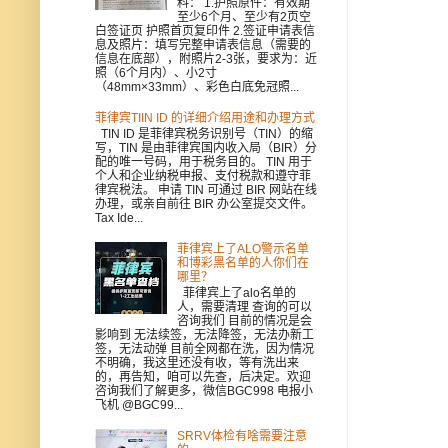
料： 1.护照原件：有效期
至少6个月、至少有2页空
白签证页 护照首页复印件 2.签证申请表信
息及照片：填写完整申请表信息（需要的
信息在底部），附照片2-3张，要求为：近
照（6个月内）、小2寸
（48mm×33mm）、彩色白底免冠照...
菲律宾TIIN ID 的详细介绍用途和办理方式
TIN ID 是菲律宾税务识别号（TIN）的缩
写，TIN 是由菲律宾国内收入局（BIR）分
配的唯一号码，用于税务目的。 TIN 用于
个人和企业纳税申报、支付税款和遵守菲
律宾税法。 申请 TIN 可通过 BIR 网站在线
办理，或亲自前往 BIR 办公室提交文件。
Tax Ide...
菲律宾上了ALO警示名单
和博彩黑名单的人你们在
哪里？
菲律宾上了alo名单的
人，需要清理 查询的可以
咨询我们 目前的情况是会
影响到 无法续签，无法降签，无法办新工
签，无法动弹 目前全网都在洗，因为情况
不明确，我这里还没有收，等有洗出来
的，再告知，咱可以先查，后决定。欢迎
咨询我们了解更多，微信BGC998 电报小
飞机 @BGC99...
SRRV体检有啥需要注意