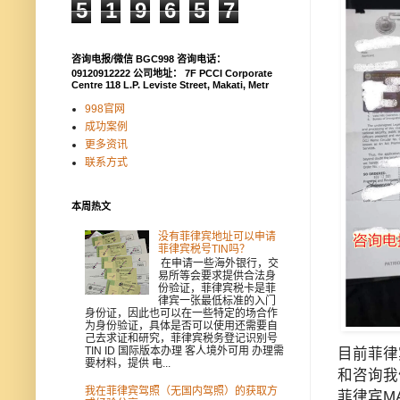
5
1
9
6
5
7
咨询电报/微信 BGC998 咨询电话：
09120912222 公司地址： 7F PCCI Corporate
Centre 118 L.P. Leviste Street, Makati, Metr
998官网
成功案例
更多资讯
联系方式
本周热文
没有菲律宾地址可以申请
菲律宾税号TIN吗？
在申请一些海外银行，交
易所等会要求提供合法身
份验证，菲律宾税卡是菲
律宾一张最低标准的入门
身份证，因此也可以在一些特定的场合作
为身份验证，具体是否可以使用还需要自
己去求证和研究，菲律宾税务登记识别号
TIN ID 国际版本办理 客人境外可用 办理需
目前菲律
要材料，提供 电...
和咨询我们
我在菲律宾驾照（无国内驾照）的获取方
菲律宾M