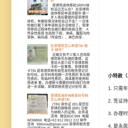
的
菲律宾退休移民SRRV体
检没过怎么办？ 在菲律宾
退休移民申请流程中 第一
步入境后要做的是菲律宾
体检，有哪些情况体检会过不去？一旦体
检被拦截下来申请就没办法继续了。菲律
宾移民过程体检会被拦截的疾病注意： A
传染性疾病 包括软下疳，淋病，腹股沟肉
芽肿，麻风病（传染性），淋巴肉芽...
在菲律宾怎么申请TIN 税
卡 税号？
近期又有不少客人咨询菲
律宾税号办理的事情，这
里给大家介绍下菲律宾税
卡的一些事情，菲律宾税
卡TIN 是菲律宾税务局签发的税务登记识
别号码，此号码有短期一次性质的 有长期
小特赦（
性质的，有临时性质的，具体看你使用和
用途来 看，办理税卡需要的材料我们也将
进一步讲解，菲律宾税务登记识别号 国...
1. 只
菲律宾海外纳税身份号码
怎么申请TIN
2. 签
(TIN) 身份证 (ID) 是您在
菲律的国税局 (BIR) 注册
为纳税人的证明。业务请
3. 办理
咨询 微信BGC998 电报
WOW888 电话+63 912 0912 222 邮件
咨询 998visa@gmail.com 菲律宾税务登
4. 是永