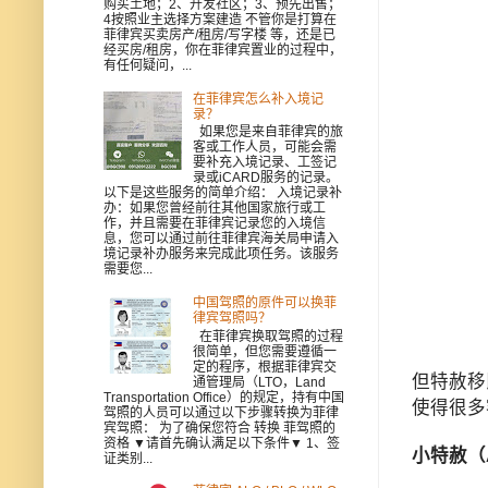
购买土地；2、开发社区；3、预先出售；
4按照业主选择方案建造 不管你是打算在
菲律宾买卖房产/租房/写字楼 等，还是已
经买房/租房，你在菲律宾置业的过程中，
有任何疑问，...
在菲律宾怎么补入境记
录？
如果您是来自菲律宾的旅
客或工作人员，可能会需
要补充入境记录、工签记
录或iCARD服务的记录。
以下是这些服务的简单介绍： 入境记录补
办：如果您曾经前往其他国家旅行或工
作，并且需要在菲律宾记录您的入境信
息，您可以通过前往菲律宾海关局申请入
境记录补办服务来完成此项任务。该服务
需要您...
中国驾照的原件可以换菲
律宾驾照吗？
在菲律宾换取驾照的过程
很简单，但您需要遵循一
定的程序，根据菲律宾交
但特赦移
通管理局（LTO，Land
Transportation Office）的规定，持有中国
使得很多
驾照的人员可以通过以下步骤转换为菲律
宾驾照： 为了确保您符合 转换 菲驾照的
资格 ▼请首先确认满足以下条件▼ 1、签
小特赦（
证类别...