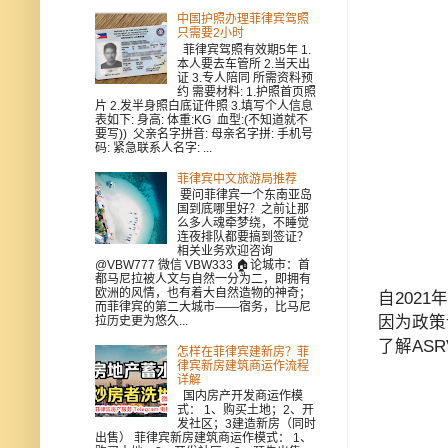
中国护照办理菲律宾驾照
只需要2小时
菲律宾驾照有效期5年 1.
本人要去车管所 2.当天出
证 3.专人陪同 所需资料预
约 需要材料: 1.护照首页照
片 2.发半身照白底证件照 3.填写个人信息
表如下: 身高: 体重:KG 血型:(不知道就不
要写)) 父亲名字拼音: 母亲名字拼: 手机号
码: 紧急联系人名字: ...
菲律宾中文旅游局推荐
要问菲律宾一个东南亚岛
国到底哪里好？之前让那
么多人魂牵梦绕，不睡觉
连夜排队都要搞到签证？
相关业务欢迎咨询
@VBW777 微信 VBW333 🏠论城市：首
都马尼拉被人文与自然一分为二，即拥有
欧洲的风情，也有着大自然造物的神奇；
自202
而菲律宾的第二大城市——宿务，比马尼
因为政策
拉历史更为悠久...
了解ASR
怎样在菲律宾建新房？菲
律宾新房建筑商运作流程
详解
国内房产开发商运作模
式： 1、购买土地；2、开
发社区；3建造新房（同时
出售） 菲律宾新房建筑商运作模式： 1、