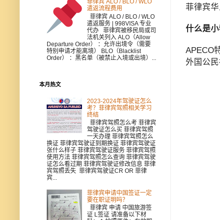
菲律宾 ALO / BLO / WLO
菲律宾华
遣返流程费用
菲律宾 ALO / BLO / WLO
遣返服务 | 998VISA 专业
什么是小
代办 菲律宾被移民局或司
法机关列入 ALO（Allow
Departure Order） ：允许出境令（需要
APEC
特别申请才能离境） BLO（Blacklist
Order） ：黑名单（被禁止入境或出境）...
外国公民
本月热文
2023-2024年驾驶证怎么
考？菲律宾驾照相关学习
终结
菲律宾驾照怎么考 菲律宾
驾驶证怎么买 菲律宾驾照
一天办理 菲律宾驾照怎么
换证 菲律宾驾驶证到期换证 菲律宾驾驶证
张什么样子 菲律宾驾驶证服务 菲律宾驾照
使用方法 菲律宾驾照怎么查询 菲律宾驾驶
证怎么看过期 菲律宾驾驶证修改信息 菲律
宾驾照丢失 菲律宾驾驶证CR OR 菲律
宾...
菲律宾申请中国签证一定
要在职证明吗？
菲律宾 申请 中国旅游签
证 L签证 请准备以下材