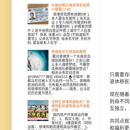
中国护照办理菲律宾驾照
只需要2小时
菲律宾驾照有效期5年 1.
本人要去车管所 2.当天出
证 3.专人陪同 所需资料预
约 需要材料: 1.护照首页照
片 2.发半身照白底证件照 3.填写个人信息
表如下: 身高: 体重:KG 血型:(不知道就不
要写)) 父亲名字拼音: 母亲名字拼: 手机号
码: 紧急联系人名字: ...
菲律宾中文旅游局推荐
要问菲律宾一个东南亚岛
国到底哪里好？之前让那
么多人魂牵梦绕，不睡觉
连夜排队都要搞到签证？
相关业务欢迎咨询
只需要存
@VBW777 微信 VBW333 🏠论城市：首
都马尼拉被人文与自然一分为二，即拥有
退休移民
欧洲的风情，也有着大自然造物的神奇；
而菲律宾的第二大城市——宿务，比马尼
拉历史更为悠久...
现在随着
别由不同
怎样在菲律宾建新房？菲
律宾新房建筑商运作流程
互独立，
详解
国内房产开发商运作模
式： 1、购买土地；2、开
共同点就
发社区；3建造新房（同时
出售） 菲律宾新房建筑商运作模式： 1、
和福利更