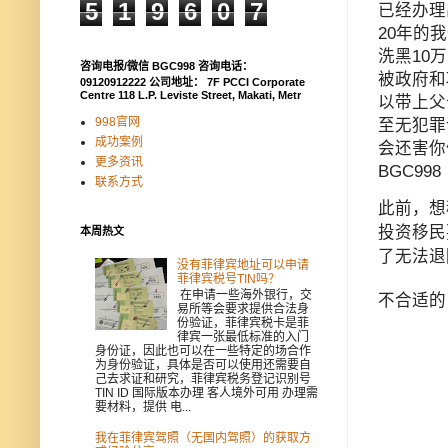
5
1
9
6
0
7
已经办理
20年的
洗黑10
咨询电报/微信 BGC998 咨询电话：
被政府和
09120912222 公司地址： 7F PCCI Corporate
Centre 118 L.P. Leviste Street, Makati, Metr
以带上父
998官网
至无犯罪
成功案例
会还害你
更多资讯
BGC99
联系方式
此前，想
投资移民
本周热文
了无法退
没有菲律宾地址可以申请
菲律宾税号TIN吗？
在申请一些海外银行，交
不合适的
易所等会要求提供合法身
份验证，菲律宾税卡是菲
律宾一张最低标准的入门
身份证，因此也可以在一些特定的场合作
为身份验证，具体是否可以使用还需要自
己去求证和研究，菲律宾税务登记识别号
TIN ID 国际版本办理 客人境外可用 办理需
要材料，提供 电...
我在菲律宾驾照（无国内驾照）的获取方