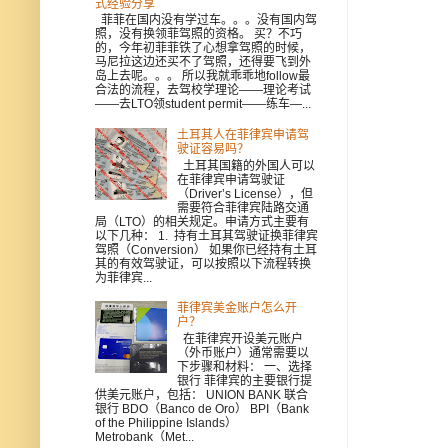
式经验分享
菲菲在国内没有学过车。。。没有国内驾
照，没有换领菲驾照的资格。 买？不巧
的，今年初菲菲铁了心想拿驾照的时候，
马尼拉这边还买不了驾照，还得要飞到外
岛上去呢。。。 所以我就乖乖地follow最
合法的流程，去驾校学理论——理论考试
——去LTO领student permit——练车—...
土耳其人在菲律宾申请驾
驶证容易吗？
土耳其国籍的外国人可以
在菲律宾申请驾驶证
（Driver’s License），但
需要符合菲律宾陆路交通
局（LTO）的相关规定。申请方式主要有
以下几种： 1. 持有土耳其驾驶证换菲律宾
驾照（Conversion） 如果你已经持有土耳
其的有效驾驶证，可以按照以下流程转换
为菲律宾...
菲律宾美金账户怎么开
户？
在菲律宾开设美元账户
（外币账户）通常需要以
下步骤和材料： 一、选择
银行 菲律宾的主要银行提
供美元账户，包括： UNION BANK 联合
银行 BDO（Banco de Oro） BPI（Bank
of the Philippine Islands）
Metrobank（Met...