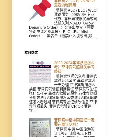
菲律宾 ALO / BLO / WLO
遣返流程费用
菲律宾 ALO / BLO / WLO
遣返服务 | 998VISA 专业
代办 菲律宾被移民局或司
法机关列入 ALO（Allow
Departure Order） ：允许出境令（需要
特别申请才能离境） BLO（Blacklist
Order） ：黑名单（被禁止入境或出境）...
本月热文
2023-2024年驾驶证怎么
考？菲律宾驾照相关学习
终结
菲律宾驾照怎么考 菲律宾
驾驶证怎么买 菲律宾驾照
一天办理 菲律宾驾照怎么
换证 菲律宾驾驶证到期换证 菲律宾驾驶证
张什么样子 菲律宾驾驶证服务 菲律宾驾照
使用方法 菲律宾驾照怎么查询 菲律宾驾驶
证怎么看过期 菲律宾驾驶证修改信息 菲律
宾驾照丢失 菲律宾驾驶证CR OR 菲律
宾...
菲律宾申请中国签证一定
要在职证明吗？
菲律宾 申请 中国旅游签
证 L签证 请准备以下材