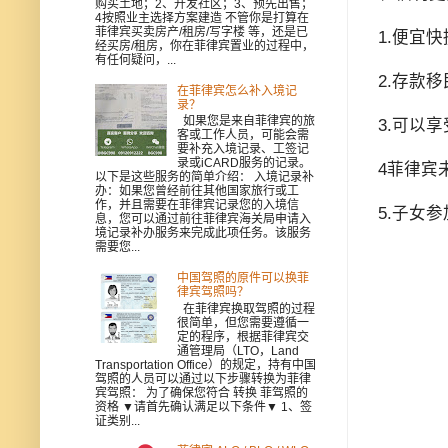
购买土地；2、开发社区；3、预先出售；
4按照业主选择方案建造 不管你是打算在
菲律宾买卖房产/租房/写字楼 等，还是已
1.便宜
经买房/租房，你在菲律宾置业的过程中，
有任何疑问，...
2.存款
在菲律宾怎么补入境记
录？
如果您是来自菲律宾的旅
3.可以
客或工作人员，可能会需
要补充入境记录、工签记
录或iCARD服务的记录。
4菲律宾
以下是这些服务的简单介绍： 入境记录补
办：如果您曾经前往其他国家旅行或工
作，并且需要在菲律宾记录您的入境信
5.子女
息，您可以通过前往菲律宾海关局申请入
境记录补办服务来完成此项任务。该服务
需要您...
中国驾照的原件可以换菲
律宾驾照吗？
在菲律宾换取驾照的过程
很简单，但您需要遵循一
定的程序，根据菲律宾交
通管理局（LTO，Land
Transportation Office）的规定，持有中国
驾照的人员可以通过以下步骤转换为菲律
宾驾照： 为了确保您符合 转换 菲驾照的
资格 ▼请首先确认满足以下条件▼ 1、签
证类别...