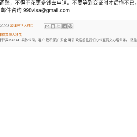
调整，不得不花更多钱去申请。不要等到变证时才后悔不已，一定要
2 邮件咨询 998visa@gmail.com
GC998
菲律宾华人移民
菲律宾华人移民
菲律宾MAKATI 实体公司，客户 隐私保护 安全 可靠 欢迎前往我们办公室提交办理业务。 微信：BGC998 