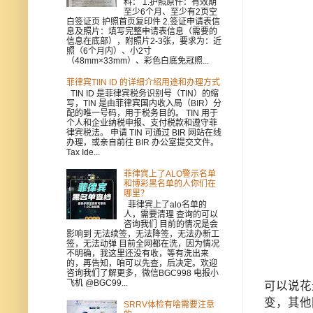
料： 1.护照原件：有效期
至少6个月、至少有2页空
白签证页 护照首页复印件 2.签证申请表信
息及照片：填写完整申请表信息（需要的
信息在底部），附照片2-3张，要求为：近
照（6个月内）、小2寸
（48mm×33mm）、彩色白底免冠照...
菲律宾TIIN ID 的详细介绍用途和办理方式
TIN ID 是菲律宾税务识别号（TIN）的缩
写，TIN 是由菲律宾国内收入局（BIR）分
配的唯一号码，用于税务目的。 TIN 用于
个人和企业纳税申报、支付税款和遵守菲
律宾税法。 申请 TIN 可通过 BIR 网站在线
办理，或亲自前往 BIR 办公室提交文件。
Tax Ide...
菲律宾上了ALO警示名单
和博彩黑名单的人你们在
哪里？
菲律宾上了alo名单的
人，需要清理 查询的可以
咨询我们 目前的情况是会
影响到 无法续签，无法降签，无法办新工
签，无法动弹 目前全网都在洗，因为情况
不明确，我这里还没有收，等有洗出来
的，再告知，咱可以先查，后决定。欢迎
咨询我们了解更多，微信BGC998 电报小
飞机 @BGC99...
可以说花
变，其他
SRRV体检有啥需要注意