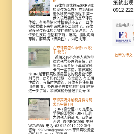
的
策就出现
菲律宾退休移民SRRV体
0912 22
检没过怎么办？ 在菲律宾
退休移民申请流程中 第一
步入境后要做的是菲律宾
体检，有哪些情况体检会过不去？一旦体
微信/电报 B
检被拦截下来申请就没办法继续了。菲律
宾移民过程体检会被拦截的疾病注意： A
传染性疾病 包括软下疳，淋病，腹股沟肉
芽肿，麻风病（传染性），淋巴肉芽...
在菲律宾怎么申请TIN 税
卡 税号？
较新的博文
近期又有不少客人咨询菲
律宾税号办理的事情，这
里给大家介绍下菲律宾税
卡的一些事情，菲律宾税
卡TIN 是菲律宾税务局签发的税务登记识
别号码，此号码有短期一次性质的 有长期
性质的，有临时性质的，具体看你使用和
用途来 看，办理税卡需要的材料我们也将
进一步讲解，菲律宾税务登记识别号 国...
菲律宾海外纳税身份号码
怎么申请TIN
(TIN) 身份证 (ID) 是您在
菲律的国税局 (BIR) 注册
为纳税人的证明。业务请
咨询 微信BGC998 电报
WOW888 电话+63 912 0912 222 邮件
咨询 998visa@gmail.com 菲律宾税务登