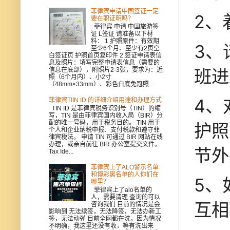
菲律宾申请中国签证一定
2、
要在职证明吗？
菲律宾 申请 中国旅游签
证 L签证 请准备以下材
料： 1.护照原件：有效期
3、
至少6个月、至少有2页空
白签证页 护照首页复印件 2.签证申请表信
息及照片：填写完整申请表信息（需要的
班进
信息在底部），附照片2-3张，要求为：近
照（6个月内）、小2寸
（48mm×33mm）、彩色白底免冠照...
4、
菲律宾TIIN ID 的详细介绍用途和办理方式
TIN ID 是菲律宾税务识别号（TIN）的缩
写，TIN 是由菲律宾国内收入局（BIR）分
配的唯一号码，用于税务目的。 TIN 用于
护照
个人和企业纳税申报、支付税款和遵守菲
律宾税法。 申请 TIN 可通过 BIR 网站在线
办理，或亲自前往 BIR 办公室提交文件。
节外
Tax Ide...
菲律宾上了ALO警示名单
和博彩黑名单的人你们在
5、
哪里？
菲律宾上了alo名单的
人，需要清理 查询的可以
互相
咨询我们 目前的情况是会
影响到 无法续签，无法降签，无法办新工
签，无法动弹 目前全网都在洗，因为情况
不明确，我这里还没有收，等有洗出来