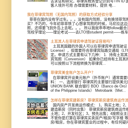
去求证和研究，菲律宾税务登记识别号TIN ID
客人境外可用 办理需要材料，提供 电...
我在菲律宾驾照（无国内驾照）的获取方式经验分享
菲菲在国内没有学过车。。。没有国内驾照，没有换领菲驾
买？不巧的，今年初菲菲铁了心想拿驾照的时候，马尼拉这边
照，还得要飞到外岛上去呢。。。 所以我就乖乖地follow最
驾校学理论——理论考试——去LTO领student permit——练车—
土耳其人在菲律宾申请驾驶证容易吗？
土耳其国籍的外国人可以在菲律宾申请驾驶证（Dri
License），但需要符合菲律宾陆路交通局（L
定。申请方式主要有以下几种： 1. 持有土耳
宾驾照（Conversion） 如果你已经持有土耳
可以按照以下流程转换为菲律宾...
菲律宾美金账户怎么开户？
在菲律宾开设美元账户（外币账户）通常需要
料： 一、选择银行 菲律宾的主要银行提供美
UNION BANK 联合银行 BDO（Banco de Oro）
of the Philippine Islands） Metrobank（Met...
怎样在菲律宾建新房？菲律宾新房建筑商运作
国内房产开发商运作模式： 1、购买土地；2、
建造新房（同时出售） 菲律宾新房建筑商运作模
土地；2、开发社区；3、预先出售；4按照业
不管你是打算在菲律宾买卖房产/租房/写字楼 
房/租房，你在菲律宾置业的过程中，有任何疑问，