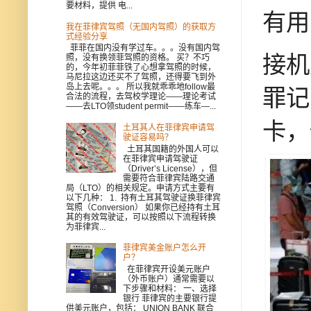
要材料，提供 电...
有用
我在菲律宾驾照（无国内驾照）的获取方
式经验分享
菲菲在国内没有学过车。。。没有国内驾
接机
照，没有换领菲驾照的资格。 买？不巧
的，今年初菲菲铁了心想拿驾照的时候，
马尼拉这边还买不了驾照，还得要飞到外
岛上去呢。。。 所以我就乖乖地follow最
罪记
合法的流程，去驾校学理论——理论考试
——去LTO领student permit——练车—...
卡，
土耳其人在菲律宾申请驾
驶证容易吗？
土耳其国籍的外国人可以
在菲律宾申请驾驶证
（Driver’s License），但
需要符合菲律宾陆路交通
局（LTO）的相关规定。申请方式主要有
以下几种： 1. 持有土耳其驾驶证换菲律宾
驾照（Conversion） 如果你已经持有土耳
其的有效驾驶证，可以按照以下流程转换
为菲律宾...
菲律宾美金账户怎么开
户？
在菲律宾开设美元账户
（外币账户）通常需要以
下步骤和材料： 一、选择
银行 菲律宾的主要银行提
供美元账户，包括： UNION BANK 联合