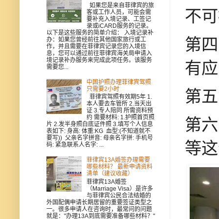
如果您是来自菲律宾的旅
不可
客或工作人员，可能会需
要补充入境记录、工签记
录或iCARD服务的记录。
以下是这些服务的简单介绍： 入境记录补
第四
办：如果您曾经前往其他国家旅行或工
作，并且需要在菲律宾记录您的入境信
息，您可以通过前往菲律宾海关局申请入
境记录补办服务来完成此项任务。该服务
有应
需要您...
中国护照办理菲律宾驾照
只需要2小时
第五
菲律宾驾照有效期5年 1.
本人要去车管所 2.当天出
证 3.专人陪同 所需资料预
约 需要材料: 1.护照首页照
第六
片 2.发半身照白底证件照 3.填写个人信息
表如下: 身高: 体重:KG 血型:(不知道就不
要写)) 父亲名字拼音: 母亲名字拼: 手机号
等这
码: 紧急联系人名字: ...
菲律宾13A婚签办理需要
哪些材料？ 最新申请资料
清单（建议收藏）
菲律宾13A婚签
（Marriage Visa）是许多
与菲律宾公民合法结婚的
外国配偶申请长期居留的重要签证类型之
一。很多申请人在咨询时，最常问的问题
就是："办理13A到底需要准备哪些材料？"