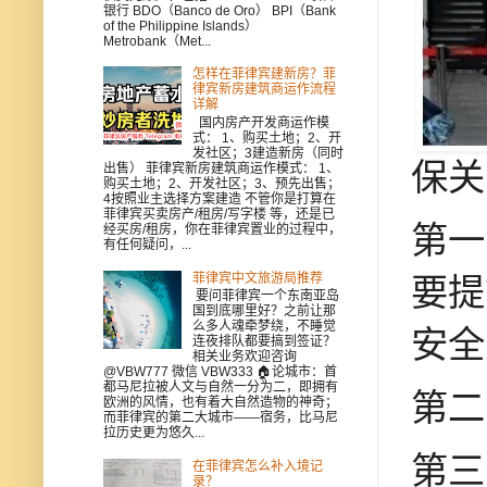
银行 BDO（Banco de Oro） BPI（Bank
of the Philippine Islands）
Metrobank（Met...
怎样在菲律宾建新房？菲
律宾新房建筑商运作流程
详解
国内房产开发商运作模
式： 1、购买土地；2、开
发社区；3建造新房（同时
保关
出售） 菲律宾新房建筑商运作模式： 1、
购买土地；2、开发社区；3、预先出售；
4按照业主选择方案建造 不管你是打算在
菲律宾买卖房产/租房/写字楼 等，还是已
第一
经买房/租房，你在菲律宾置业的过程中，
有任何疑问，...
要提
菲律宾中文旅游局推荐
要问菲律宾一个东南亚岛
国到底哪里好？之前让那
么多人魂牵梦绕，不睡觉
安全
连夜排队都要搞到签证？
相关业务欢迎咨询
@VBW777 微信 VBW333 🏠论城市：首
都马尼拉被人文与自然一分为二，即拥有
第二
欧洲的风情，也有着大自然造物的神奇；
而菲律宾的第二大城市——宿务，比马尼
拉历史更为悠久...
第三
在菲律宾怎么补入境记
录？