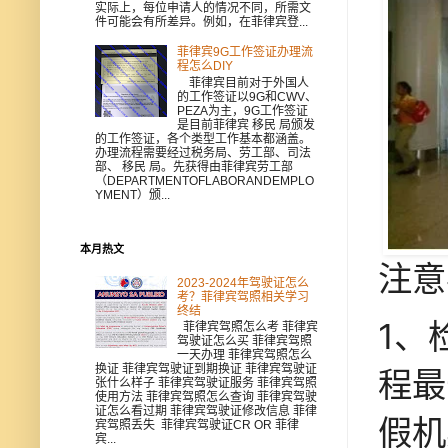
实际上，每位申请人的情况不同，所需文
件可能会有所差异。例如，在菲律宾登...
菲律宾9G工作签证办理流
程怎么DIY
菲律宾目前对于外国人
的工作签证以9G和CWV、
PEZA为主，9G工作签证
是目前菲律宾 移民 局颁发
的工作签证，各个类型工作基本都涵盖。
办理流程需要经过税务局、劳工部、司法
部、 移民 局。先获得由菲律宾劳工部
（DEPARTMENTOFLABORANDEMPLO
YMENT）颁...
本月热文
注意
2023-2024年驾驶证怎么
考？菲律宾驾照相关学习
终结
1、
菲律宾驾照怎么考 菲律宾
驾驶证怎么买 菲律宾驾照
一天办理 菲律宾驾照怎么
换证 菲律宾驾驶证到期换证 菲律宾驾驶证
程最
张什么样子 菲律宾驾驶证服务 菲律宾驾照
使用方法 菲律宾驾照怎么查询 菲律宾驾驶
证怎么看过期 菲律宾驾驶证修改信息 菲律
假机
宾驾照丢失 菲律宾驾驶证CR OR 菲律
宾...