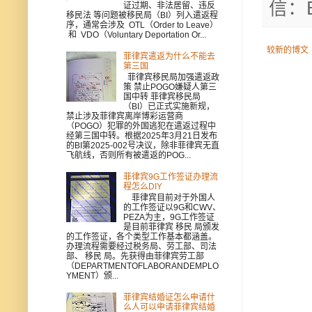
信：B
证过期、非法居留、违反
移民法 等问题被移民局（BI）列入遣返程
序，通常会涉及 OTL（Order to Leave）
和 VDO（Voluntary Deportation Or...
较新的博文
菲律宾遣返为什么不能去
第三国
菲律宾移民局加强遣返政
策 禁止POGO嫌疑人第三
国中转 菲律宾移民局
（BI）已正式实施新规，
禁止涉及菲律宾离岸博彩运营商
（POGO）犯罪的外国逃犯在遣返过程中
经第三国中转。根据2025年3月21日发布
的BI第2025-002号决议，除非菲律宾无直
飞航线，否则所有被遣返的POG...
菲律宾9G工作签证办理流
程怎么DIY
菲律宾目前对于外国人
的工作签证以9G和CWV、
PEZA为主，9G工作签证
是目前菲律宾 移民 局颁发
的工作签证，各个类型工作基本都涵盖。
办理流程需要经过税务局、劳工部、司法
部、 移民 局。先获得由菲律宾劳工部
（DEPARTMENTOFLABORANDEMPLO
YMENT）颁...
菲律宾结婚证怎么申请什
么人可以申请菲律宾结婚