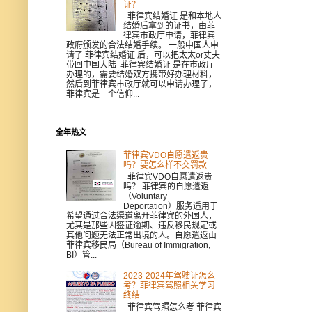
证？
菲律宾结婚证 是和本地人
结婚后拿到的证书，由菲
律宾市政厅申请，菲律宾
政府颁发的合法结婚手续。 一般中国人申
请了 菲律宾结婚证 后，可以把太太or丈夫
带回中国大陆 菲律宾结婚证 是在市政厅
办理的，需要结婚双方携带好办理材料，
然后到菲律宾市政厅就可以申请办理了，
菲律宾是一个信仰...
全年热文
菲律宾VDO自愿遣返贵
吗？要怎么样不交罚款
菲律宾VDO自愿遣返贵
吗？ 菲律宾的自愿遣返
（Voluntary
Deportation）服务适用于
希望通过合法渠道离开菲律宾的外国人，
尤其是那些因签证逾期、违反移民规定或
其他问题无法正常出境的人。自愿遣返由
菲律宾移民局（Bureau of Immigration,
BI）管...
2023-2024年驾驶证怎么
考？菲律宾驾照相关学习
终结
菲律宾驾照怎么考 菲律宾