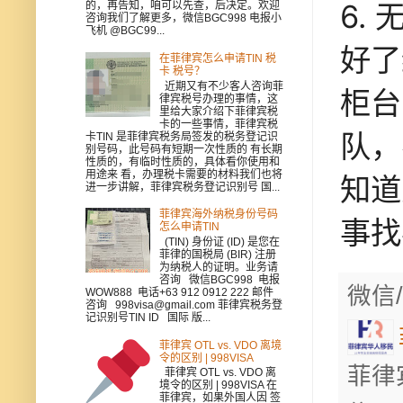
6.
的，再告知，咱可以先查，后决定。欢迎
咨询我们了解更多，微信BGC998 电报小
飞机 @BGC99...
好了
在菲律宾怎么申请TIN 税
卡 税号？
近期又有不少客人咨询菲
柜台
律宾税号办理的事情，这
里给大家介绍下菲律宾税
卡的一些事情，菲律宾税
队，
卡TIN 是菲律宾税务局签发的税务登记识
别号码，此号码有短期一次性质的 有长期
性质的，有临时性质的，具体看你使用和
用途来 看，办理税卡需要的材料我们也将
知道
进一步讲解，菲律宾税务登记识别号 国...
菲律宾海外纳税身份号码
事找
怎么申请TIN
(TIN) 身份证 (ID) 是您在
菲律的国税局 (BIR) 注册
为纳税人的证明。业务请
咨询 微信BGC998 电报
微信/
WOW888 电话+63 912 0912 222 邮件
咨询 998visa@gmail.com 菲律宾税务登
记识别号TIN ID 国际 版...
菲律宾 OTL vs. VDO 离境
令的区别 | 998VISA
菲律
菲律宾 OTL vs. VDO 离
境令的区别 | 998VISA 在
菲律宾，如果外国人因 签