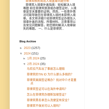
菲律宾移民局出入境盖章问题分析
菲律宾入境章补盖指南：轻松解决入境
难题 前往菲律宾旅游或办理签证时，入境
章是至关重要的证明。然而，一些意外情
况可能导致您在菲律宾入境时未获得入境
章。本文将详细介绍菲律宾签证办理及入
境章补盖的流程、所需材料、注意事项以
及常见问题解答，助您顺利解决入境章缺
失的难题。 一、什么是菲律宾...
Blog Archive
►
2023
(1257)
▼
2024
(151)
►
1月 2024
(25)
▼
2月 2024
(35)
马尼拉汽车出了事故怎么理赔
菲律宾的TIN ID 为什么那么多假的？
菲律宾美国签证难办？找对中介才是重
点
菲律宾签证可以在海外申请吗？
怎么在菲律宾办理新加坡签证？
菲律宾黑名单怎么洗便宜有安全？
菲律宾不保关可以入境吗？