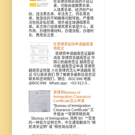
在菲律宾移民局的不良记
录，可能由逾期黑名单、
入境黑名单、经济财产纠
纷、违法黑名单、非法务工、同名黑名
单、旅游目的不明确等问题导致。严重情
况包括走私犯罪、境外或全球通缉黑名
单。本文将介绍菲律宾黑名单是什么，其
作用，办理所需材料，办理流程，办理时
长、费用及注意...
在菲律宾如何申请越南落
地批文
菲律宾申请越南签证最新
消息 菲律宾去越南签证 中
国公民越南签证 越南签证
中国 越南签证申请 菲律宾
越南签证恢复 人在菲律宾怎么申请越南 签
证 可以联系我们 想了解更多最新信息欢迎
联系和咨询我们，微信：BGC998 电报
@BGC998 Whats app：+63 912-0...
菲律宾Bureau of
Immigration Clearance
Certificate怎么申请
"Bureau of Immigration
Clearance Certificate" 文
件是由 **菲律宾移民局
（Bureau of Immigration, 简称 BI）**签发
的一种官方证明文件，中文通常翻译为 “移
民清关证明” 或 “移民局出境许...