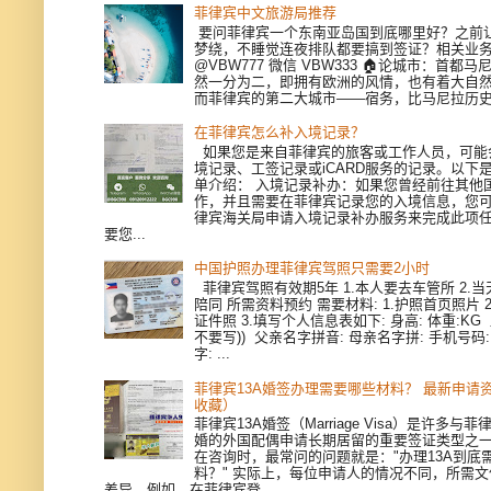
菲律宾中文旅游局推荐
要问菲律宾一个东南亚岛国到底哪里好？之前
梦绕，不睡觉连夜排队都要搞到签证？相关业
@VBW777 微信 VBW333 🏠论城市：首都
然一分为二，即拥有欧洲的风情，也有着大自
而菲律宾的第二大城市——宿务，比马尼拉历史更
在菲律宾怎么补入境记录？
如果您是来自菲律宾的旅客或工作人员，可能
境记录、工签记录或iCARD服务的记录。以下
单介绍： 入境记录补办：如果您曾经前往其他
作，并且需要在菲律宾记录您的入境信息，您
律宾海关局申请入境记录补办服务来完成此项
要您...
中国护照办理菲律宾驾照只需要2小时
菲律宾驾照有效期5年 1.本人要去车管所 2.当天
陪同 所需资料预约 需要材料: 1.护照首页照片 
证件照 3.填写个人信息表如下: 身高: 体重:KG
不要写)) 父亲名字拼音: 母亲名字拼: 手机号码
字: ...
菲律宾13A婚签办理需要哪些材料？ 最新申请
收藏）
菲律宾13A婚签（Marriage Visa）是许多与
婚的外国配偶申请长期居留的重要签证类型之
在咨询时，最常问的问题就是："办理13A到底
料？" 实际上，每位申请人的情况不同，所需
差异。例如，在菲律宾登...