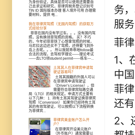
为身份验证，具体是否可以使用还需要自
务，
己去求证和研究，菲律宾税务登记识别号
TIN ID 国际版本办理 客人境外可用 办理需
要材料，提供 电...
服务
我在菲律宾驾照（无国内驾照）的获取方
式经验分享
菲菲在国内没有学过车。。。没有国内驾
照，没有换领菲驾照的资格。 买？不巧
菲律
的，今年初菲菲铁了心想拿驾照的时候，
马尼拉这边还买不了驾照，还得要飞到外
岛上去呢。。。 所以我就乖乖地follow最
合法的流程，去驾校学理论——理论考试
1、
——去LTO领student permit——练车—...
土耳其人在菲律宾申请驾
中国
驶证容易吗？
土耳其国籍的外国人可以
在菲律宾申请驾驶证
菲律
（Driver’s License），但
需要符合菲律宾陆路交通
局（LTO）的相关规定。申请方式主要有
以下几种： 1. 持有土耳其驾驶证换菲律宾
还有
驾照（Conversion） 如果你已经持有土耳
其的有效驾驶证，可以按照以下流程转换
为菲律宾...
2、
菲律宾美金账户怎么开
户？
在菲律宾开设美元账户
（外币账户）通常需要以