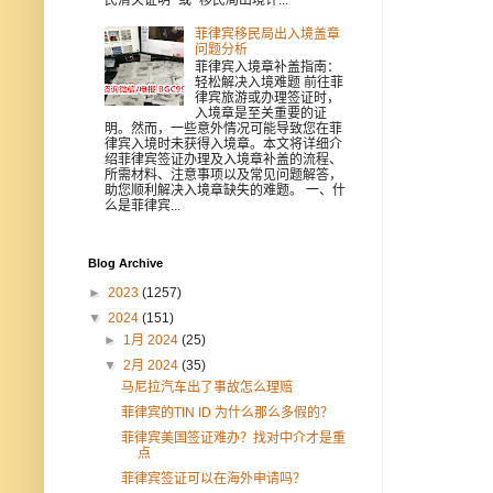
菲律宾移民局出入境盖章
问题分析
菲律宾入境章补盖指南：
轻松解决入境难题 前往菲
律宾旅游或办理签证时，
入境章是至关重要的证
明。然而，一些意外情况可能导致您在菲
律宾入境时未获得入境章。本文将详细介
绍菲律宾签证办理及入境章补盖的流程、
所需材料、注意事项以及常见问题解答，
助您顺利解决入境章缺失的难题。 一、什
么是菲律宾...
Blog Archive
►
2023
(1257)
▼
2024
(151)
►
1月 2024
(25)
▼
2月 2024
(35)
马尼拉汽车出了事故怎么理赔
菲律宾的TIN ID 为什么那么多假的？
菲律宾美国签证难办？找对中介才是重
点
菲律宾签证可以在海外申请吗？