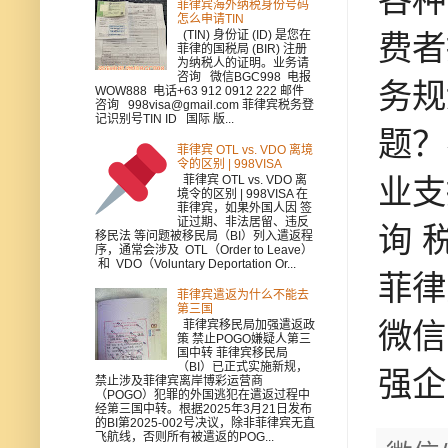
菲律宾海外纳税身份号码
怎么申请TIN
费者
(TIN) 身份证 (ID) 是您在
菲律的国税局 (BIR) 注册
为纳税人的证明。业务请
咨询 微信BGC998 电报
务规
WOW888 电话+63 912 0912 222 邮件
咨询 998visa@gmail.com 菲律宾税务登
记识别号TIN ID 国际 版...
题？
菲律宾 OTL vs. VDO 离境
令的区别 | 998VISA
业支
菲律宾 OTL vs. VDO 离
境令的区别 | 998VISA 在
菲律宾，如果外国人因 签
证过期、非法居留、违反
询 
移民法 等问题被移民局（BI）列入遣返程
序，通常会涉及 OTL（Order to Leave）
和 VDO（Voluntary Deportation Or...
菲律
菲律宾遣返为什么不能去
第三国
微信
菲律宾移民局加强遣返政
策 禁止POGO嫌疑人第三
国中转 菲律宾移民局
（BI）已正式实施新规，
强企
禁止涉及菲律宾离岸博彩运营商
（POGO）犯罪的外国逃犯在遣返过程中
经第三国中转。根据2025年3月21日发布
的BI第2025-002号决议，除非菲律宾无直
飞航线，否则所有被遣返的POG...