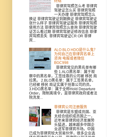
终结
菲律宾驾照怎么考 菲律宾
驾驶证怎么买 菲律宾驾照
一天办理 菲律宾驾照怎么
换证 菲律宾驾驶证到期换证 菲律宾驾驶证
张什么样子 菲律宾驾驶证服务 菲律宾驾照
使用方法 菲律宾驾照怎么查询 菲律宾驾驶
证怎么看过期 菲律宾驾驶证修改信息 菲律
宾驾照丢失 菲律宾驾驶证CR OR 菲律
宾...
ALO BLO HDO是什么鬼？
为何自己在菲律宾名单上
咨询 电报或者微信
BGC998
菲律宾常见的黑名单有哪
些 1.ALO黑名单：属于观
察中的黑名单，工签挂靠的公司被 移民 局
拉黑。 2.BLO黑名单：属于工签黑名单，
已经被 移民 局证实属于挂靠公司的员。
3.HDO黑名单：属于全称Hold Departure
Order，限制离境令，是菲律宾政府或者法
院洗发...
菲律宾公司注册服务
菲律宾是东盟成员国、亚
太经合组织成员国之一，
近年来菲律宾经济发展势
头猛进，越来越多中国企
业进军菲律宾市场。中国
已成为菲律宾较大贸易伙伴，很多企业选