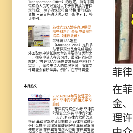
Transportation Office）的规定，持有中国
驾照的人员可以通过以下步骤转换为菲律
宾驾照： 为了确保您符合 转换 菲驾照的
资格 ▼请首先确认满足以下条件▼ 1、签
证类别...
菲律宾13A婚签办理需要
哪些材料？ 最新申请资料
清单（建议收藏）
菲律宾13A婚签
（Marriage Visa）是许多
与菲律宾公民合法结婚的
外国配偶申请长期居留的重要签证类型之
一。很多申请人在咨询时，最常问的问题
就是："办理13A到底需要准备哪些材料？"
实际上，每位申请人的情况不同，所需文
菲律
件可能会有所差异。例如，在菲律宾登...
在菲
本月热文
2023-2024年驾驶证怎么
金、
考？菲律宾驾照相关学习
终结
菲律宾驾照怎么考 菲律宾
驾驶证怎么买 菲律宾驾照
理许
一天办理 菲律宾驾照怎么
换证 菲律宾驾驶证到期换证 菲律宾驾驶证
张什么样子 菲律宾驾驶证服务 菲律宾驾照
中介
使用方法 菲律宾驾照怎么查询 菲律宾驾驶