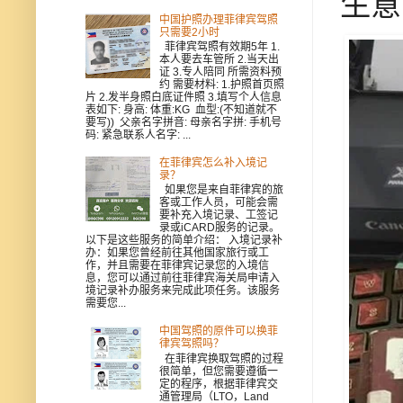
生意
中国护照办理菲律宾驾照
只需要2小时
菲律宾驾照有效期5年 1.
本人要去车管所 2.当天出
证 3.专人陪同 所需资料预
约 需要材料: 1.护照首页照
片 2.发半身照白底证件照 3.填写个人信息
表如下: 身高: 体重:KG 血型:(不知道就不
要写)) 父亲名字拼音: 母亲名字拼: 手机号
码: 紧急联系人名字: ...
在菲律宾怎么补入境记
录？
如果您是来自菲律宾的旅
客或工作人员，可能会需
要补充入境记录、工签记
录或iCARD服务的记录。
以下是这些服务的简单介绍： 入境记录补
办：如果您曾经前往其他国家旅行或工
作，并且需要在菲律宾记录您的入境信
息，您可以通过前往菲律宾海关局申请入
境记录补办服务来完成此项任务。该服务
需要您...
中国驾照的原件可以换菲
律宾驾照吗？
在菲律宾换取驾照的过程
很简单，但您需要遵循一
定的程序，根据菲律宾交
通管理局（LTO，Land