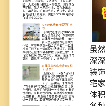
影响到 无法续签，无法降签，无法办新工
签，无法动弹 目前全网都在洗，因为情况
不明确，我这里还没有收，等有洗出来
的，再告知，咱可以先查，后决定。欢迎
咨询我们了解更多，微信BGC998 电报小
飞机 @BGC99...
SRRV体检有啥需要注意
的
菲律宾退休移民SRRV体
检没过怎么办？ 在菲律宾
退休移民申请流程中 第一
步入境后要做的是菲律宾
体检，有哪些情况体检会过不去？一旦体
虽然
检被拦截下来申请就没办法继续了。菲律
宾移民过程体检会被拦截的疾病注意： A
传染性疾病 包括软下疳，淋病，腹股沟肉
深深
芽肿，麻风病（传染性），淋巴肉芽...
在菲律宾怎么申请TIN 税
装饰
卡 税号？
近期又有不少客人咨询菲
律宾税号办理的事情，这
里给大家介绍下菲律宾税
宅家
卡的一些事情，菲律宾税
卡TIN 是菲律宾税务局签发的税务登记识
别号码，此号码有短期一次性质的 有长期
体积
性质的，有临时性质的，具体看你使用和
用途来 看，办理税卡需要的材料我们也将
进一步讲解，菲律宾税务登记识别号 国...
各种