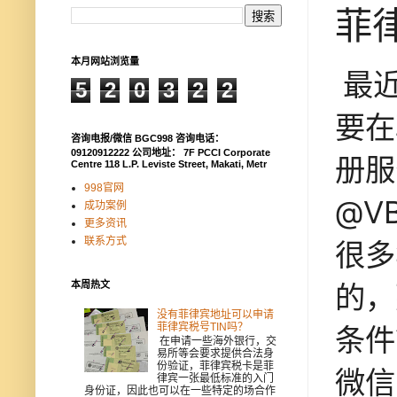
菲
本月网站浏览量
最
5
2
0
3
2
2
要在
咨询电报/微信 BGC998 咨询电话：
09120912222 公司地址： 7F PCCI Corporate
册服
Centre 118 L.P. Leviste Street, Makati, Metr
998官网
@V
成功案例
更多资讯
联系方式
很多
的，
本周热文
没有菲律宾地址可以申请
菲律宾税号TIN吗？
条件
在申请一些海外银行，交
易所等会要求提供合法身
份验证，菲律宾税卡是菲
微信
律宾一张最低标准的入门
身份证，因此也可以在一些特定的场合作