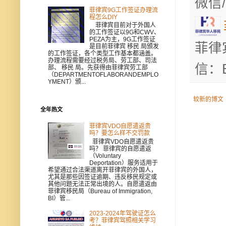
微信/
菲律宾9G工作签证办理流
程怎么DIY
菲律宾目前对于外国人
的工作签证以9G和CWV、
PEZA为主，9G工作签证
菲律
是目前菲律宾 移民 局颁发
的工作签证，各个类型工作基本都涵盖。
办理流程需要经过税务局、劳工部、司法
信：B
部、 移民 局。先获得由菲律宾劳工部
（DEPARTMENTOFLABORANDEMPLO
YMENT）颁...
较新的博文
全年热文
菲律宾VDO自愿遣返贵
吗？要怎么样不交罚款
菲律宾VDO自愿遣返贵
吗？ 菲律宾的自愿遣返
（Voluntary
Deportation）服务适用于
希望通过合法渠道离开菲律宾的外国人，
尤其是那些因签证逾期、违反移民规定或
其他问题无法正常出境的人。自愿遣返由
菲律宾移民局（Bureau of Immigration,
BI）管...
2023-2024年驾驶证怎么
考？菲律宾驾照相关学习