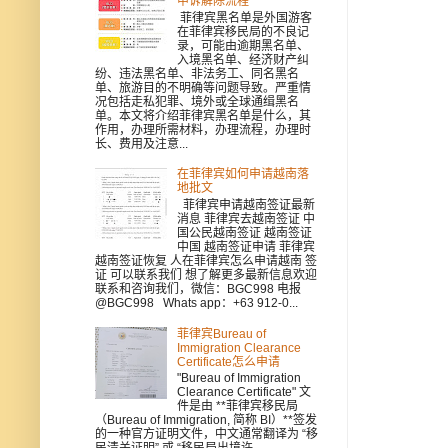
申诉解除流程
菲律宾黑名单是外国游客
在菲律宾移民局的不良记
录，可能由逾期黑名单、
入境黑名单、经济财产纠
纷、违法黑名单、非法务工、同名黑名
单、旅游目的不明确等问题导致。严重情
况包括走私犯罪、境外或全球通缉黑名
单。本文将介绍菲律宾黑名单是什么，其
作用，办理所需材料，办理流程，办理时
长、费用及注意...
在菲律宾如何申请越南落
地批文
菲律宾申请越南签证最新
消息 菲律宾去越南签证 中
国公民越南签证 越南签证
中国 越南签证申请 菲律宾
越南签证恢复 人在菲律宾怎么申请越南 签
证 可以联系我们 想了解更多最新信息欢迎
联系和咨询我们，微信：BGC998 电报
@BGC998 Whats app：+63 912-0...
菲律宾Bureau of
Immigration Clearance
Certificate怎么申请
"Bureau of Immigration
Clearance Certificate" 文
件是由 **菲律宾移民局
（Bureau of Immigration, 简称 BI）**签发
的一种官方证明文件，中文通常翻译为 “移
民清关证明” 或 “移民局出境许...