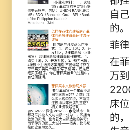
都挂
下步骤和材料： 一、选择
银行 菲律宾的主要银行提
自己
供美元账户，包括： UNION BANK 联合
银行 BDO（Banco de Oro） BPI（Bank
of the Philippine Islands）
Metrobank（Met...
的。
怎样在菲律宾建新房？菲
律宾新房建筑商运作流程
详解
菲律
国内房产开发商运作模
式： 1、购买土地；2、开
发社区；3建造新房（同时
出售） 菲律宾新房建筑商运作模式： 1、
在菲
购买土地；2、开发社区；3、预先出售；
4按照业主选择方案建造 不管你是打算在
菲律宾买卖房产/租房/写字楼 等，还是已
万到
经买房/租房，你在菲律宾置业的过程中，
有任何疑问，...
22
菲律宾中文旅游局推荐
要问菲律宾一个东南亚岛
国到底哪里好？之前让那
么多人魂牵梦绕，不睡觉
床位
连夜排队都要搞到签证？
相关业务欢迎咨询
@VBW777 微信 VBW333 🏠论城市：首
的，
都马尼拉被人文与自然一分为二，即拥有
欧洲的风情，也有着大自然造物的神奇；
而菲律宾的第二大城市——宿务，比马尼
拉历史更为悠久...