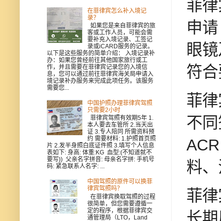
菲律
在菲律宾怎么补入境记
录？
申请
如果您是来自菲律宾的旅
客或工作人员，可能会需
要补充入境记录、工签记
眼镜
录或iCARD服务的记录。
以下是这些服务的简单介绍： 入境记录补
办：如果您曾经前往其他国家旅行或工
符合
作，并且需要在菲律宾记录您的入境信
息，您可以通过前往菲律宾海关局申请入
境记录补办服务来完成此项任务。该服务
需要您...
菲律
中国护照办理菲律宾驾照
只需要2小时
不同
菲律宾驾照有效期5年 1.
本人要去车管所 2.当天出
证 3.专人陪同 所需资料预
约 需要材料: 1.护照首页照
AC
片 2.发半身照白底证件照 3.填写个人信息
表如下: 身高: 体重:KG 血型:(不知道就不
要写)) 父亲名字拼音: 母亲名字拼: 手机号
料、
码: 紧急联系人名字: ...
中国驾照的原件可以换菲
律宾驾照吗？
菲律
在菲律宾换取驾照的过程
很简单，但您需要遵循一
定的程序，根据菲律宾交
长期
通管理局（LTO，Land