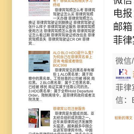
考？菲律宾驾照相关学习
终结
菲律宾驾照怎么考 菲律宾
电报：
驾驶证怎么买 菲律宾驾照
一天办理 菲律宾驾照怎么
换证 菲律宾驾驶证到期换证 菲律宾驾驶证
邮箱
张什么样子 菲律宾驾驶证服务 菲律宾驾照
使用方法 菲律宾驾照怎么查询 菲律宾驾驶
证怎么看过期 菲律宾驾驶证修改信息 菲律
菲律
宾驾照丢失 菲律宾驾驶证CR OR 菲律
宾...
ALO BLO HDO是什么鬼？
为何自己在菲律宾名单上
微信/
咨询 电报或者微信
BGC998
菲律宾常见的黑名单有哪
些 1.ALO黑名单：属于观
察中的黑名单，工签挂靠的公司被 移民 局
拉黑。 2.BLO黑名单：属于工签黑名单，
菲律
已经被 移民 局证实属于挂靠公司的员。
3.HDO黑名单：属于全称Hold Departure
Order，限制离境令，是菲律宾政府或者法
信：B
院洗发...
菲律宾公司注册服务
菲律宾是东盟成员国、亚
太经合组织成员国之一，
较新的博文
近年来菲律宾经济发展势
头猛进，越来越多中国企
业进军菲律宾市场。中国