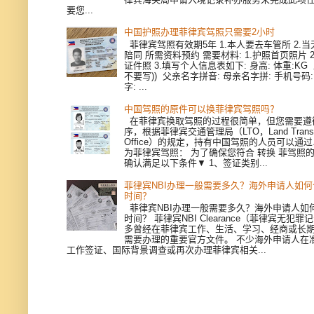
要您...
中国护照办理菲律宾驾照只需要2小时
菲律宾驾照有效期5年 1.本人要去车管所 2.当天
陪同 所需资料预约 需要材料: 1.护照首页照片 
证件照 3.填写个人信息表如下: 身高: 体重:KG
不要写)) 父亲名字拼音: 母亲名字拼: 手机号码
字: ...
中国驾照的原件可以换菲律宾驾照吗？
在菲律宾换取驾照的过程很简单，但您需要遵
序，根据菲律宾交通管理局（LTO，Land Transpor
Office）的规定，持有中国驾照的人员可以通
为菲律宾驾照： 为了确保您符合 转换 菲驾照
确认满足以下条件▼ 1、签证类别...
菲律宾NBI办理一般需要多久？海外申请人如
时间？
菲律宾NBI办理一般需要多久？海外申请人如
时间？ 菲律宾NBI Clearance（菲律宾无犯
多曾经在菲律宾工作、生活、学习、经商或长
需要办理的重要官方文件。 不少海外申请人在
工作签证、国际背景调查或再次办理菲律宾相关...