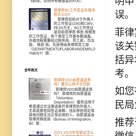
明申
飞航线，否则所有被遣返的POG...
菲律宾9G工作签证办理流
误。
程怎么DIY
菲律宾目前对于外国人
的工作签证以9G和CWV、
PEZA为主，9G工作签证
菲律
是目前菲律宾 移民 局颁发
的工作签证，各个类型工作基本都涵盖。
办理流程需要经过税务局、劳工部、司法
该关
部、 移民 局。先获得由菲律宾劳工部
（DEPARTMENTOFLABORANDEMPLO
YMENT）颁...
括异
考。
全年热文
菲律宾VDO自愿遣返贵
吗？要怎么样不交罚款
如您
菲律宾VDO自愿遣返贵
吗？ 菲律宾的自愿遣返
（Voluntary
民局
Deportation）服务适用于
希望通过合法渠道离开菲律宾的外国人，
尤其是那些因签证逾期、违反移民规定或
其他问题无法正常出境的人。自愿遣返由
推荐
菲律宾移民局（Bureau of Immigration,
BI）管...
微信：
2023-2024年驾驶证怎么