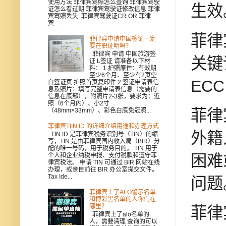
使用方法 菲律宾驾照怎么查询 菲律宾驾驶
生效
证怎么看过期 菲律宾驾驶证修改信息 菲律
宾驾照丢失 菲律宾驾驶证CR OR 菲律
宾...
菲律
菲律宾申请中国签证一定
要在职证明吗？
菲律宾 申请 中国旅游签
关键
证 L签证 请准备以下材
料： 1.护照原件：有效期
至少6个月、至少有2页空
EC
白签证页 护照首页复印件 2.签证申请表信
息及照片：填写完整申请表信息（需要的
信息在底部），附照片2-3张，要求为：近
照（6个月内）、小2寸
菲律
（48mm×33mm）、彩色白底免冠照...
菲律宾TIIN ID 的详细介绍用途和办理方式
外籍
TIN ID 是菲律宾税务识别号（TIN）的缩
写，TIN 是由菲律宾国内收入局（BIR）分
配的唯一号码，用于税务目的。 TIN 用于
困难
个人和企业纳税申报、支付税款和遵守菲
律宾税法。 申请 TIN 可通过 BIR 网站在线
办理，或亲自前往 BIR 办公室提交文件。
Tax Ide...
问题
菲律宾上了ALO警示名单
和博彩黑名单的人你们在
哪里？
菲律
菲律宾上了alo名单的
人，需要清理 查询的可以