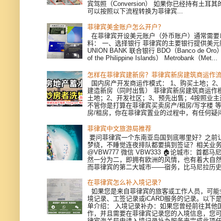
宾驾照（Conversion） 如果你已经持有土耳
可以按照以下流程转换为菲律宾...
菲律宾美金账户怎么开户？
在菲律宾开设美元账户（外币账户）通常需要
料： 一、选择银行 菲律宾的主要银行提供美
UNION BANK 联合银行 BDO（Banco de Oro）
of the Philippine Islands） Metrobank（Met...
怎样在菲律宾建新房？菲律宾新房建筑商运作
国内房产开发商运作模式： 1、购买土地；2、
建造新房（同时出售） 菲律宾新房建筑商运作模
土地；2、开发社区；3、预先出售；4按照业
不管你是打算在菲律宾买卖房产/租房/写字楼 
房/租房，你在菲律宾置业的过程中，有任何疑问，
菲律宾中文旅游局推荐
要问菲律宾一个东南亚岛国到底哪里好？之前
梦绕，不睡觉连夜排队都要搞到签证？相关业
@VBW777 微信 VBW333 🏠论城市：首都
然一分为二，即拥有欧洲的风情，也有着大自
而菲律宾的第二大城市——宿务，比马尼拉历史更
在菲律宾怎么补入境记录？
如果您是来自菲律宾的旅客或工作人员，可能
境记录、工签记录或iCARD服务的记录。以下
单介绍： 入境记录补办：如果您曾经前往其他
作，并且需要在菲律宾记录您的入境信息，您
律宾海关局申请入境记录补办服务来完成此项