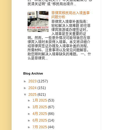
民清关证明” 或 “移民局出境许...
菲律宾移民局出入境盖章
问题分析
菲律宾入境章补盖指南：
轻松解决入境难题 前往菲
律宾旅游或办理签证时，
入境章是至关重要的证
明。然而，一些意外情况可能导致您在菲
律宾入境时未获得入境章。本文将详细介
绍菲律宾签证办理及入境章补盖的流程、
所需材料、注意事项以及常见问题解答，
助您顺利解决入境章缺失的难题。 一、什
么是菲律宾...
Blog Archive
►
2023
(1257)
►
2024
(151)
▼
2025
(621)
►
1月 2025
(53)
►
3月 2025
(67)
►
4月 2025
(66)
►
6月 2025
(14)
►
7月 2025
(44)