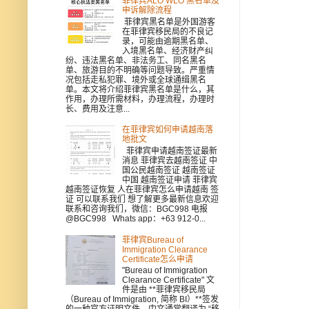
菲律宾ALO WLO 黑名单及
申诉解除流程
菲律宾黑名单是外国游客
在菲律宾移民局的不良记
录，可能由逾期黑名单、
入境黑名单、经济财产纠
纷、违法黑名单、非法务工、同名黑名
单、旅游目的不明确等问题导致。严重情
况包括走私犯罪、境外或全球通缉黑名
单。本文将介绍菲律宾黑名单是什么，其
作用，办理所需材料，办理流程，办理时
长、费用及注意...
在菲律宾如何申请越南落
地批文
菲律宾申请越南签证最新
消息 菲律宾去越南签证 中
国公民越南签证 越南签证
中国 越南签证申请 菲律宾
越南签证恢复 人在菲律宾怎么申请越南 签
证 可以联系我们 想了解更多最新信息欢迎
联系和咨询我们，微信：BGC998 电报
@BGC998 Whats app：+63 912-0...
菲律宾Bureau of
Immigration Clearance
Certificate怎么申请
"Bureau of Immigration
Clearance Certificate" 文
件是由 **菲律宾移民局
（Bureau of Immigration, 简称 BI）**签发
的一种官方证明文件，中文通常翻译为 “移