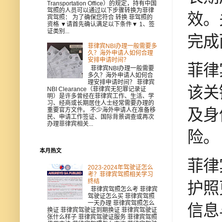
Transportation Office）的规定，持有中国
驾照的人员可以通过以下步骤转换为菲律
效。
宾驾照： 为了确保您符合 转换 菲驾照的
资格 ▼请首先确认满足以下条件▼ 1、签
证类别...
完成
菲律宾NBI办理一般需要多
久？海外申请人如何合理
安排申请时间？
菲律
菲律宾NBI办理一般需要
多久？海外申请人如何合
理安排申请时间？ 菲律宾
该关
NBI Clearance（菲律宾无犯罪记录证
明）是许多曾经在菲律宾工作、生活、学
习、经商或长期居住人士经常需要办理的
及身
重要官方文件。 不少海外申请人在准备移
民、申请工作签证、国际背景调查或再次
办理菲律宾相关...
险。
本月热文
菲律
2023-2024年驾驶证怎么
考？菲律宾驾照相关学习
终结
护照
菲律宾驾照怎么考 菲律宾
驾驶证怎么买 菲律宾驾照
一天办理 菲律宾驾照怎么
信息
换证 菲律宾驾驶证到期换证 菲律宾驾驶证
张什么样子 菲律宾驾驶证服务 菲律宾驾照