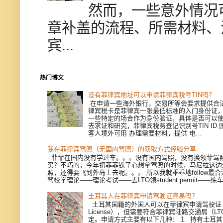
然而，一些意外情况
章补盖的流程、所需材料、
宾...
热门博文
没有菲律宾地址可以申请菲律宾税号TIN吗？
在申请一些海外银行，交易所等会要求提供合
律宾税卡是菲律宾一张最低标准的入门身份证
一些特定的场合作为身份验证，具体是否可以
去求证和研究，菲律宾税务登记识别号TIN ID
客人境外可用 办理需要材料，提供 电...
我在菲律宾驾照（无国内驾照）的获取方式经验分享
菲菲在国内没有学过车。。。没有国内驾照，没有换领菲驾
买？不巧的，今年初菲菲铁了心想拿驾照的时候，马尼拉这边
照，还得要飞到外岛上去呢。。。 所以我就乖乖地follow最
驾校学理论——理论考试——去LTO领student permit——练车—
土耳其人在菲律宾申请驾驶证容易吗？
土耳其国籍的外国人可以在菲律宾申请驾驶证（Dri
License），但需要符合菲律宾陆路交通局（L
定。申请方式主要有以下几种： 1. 持有土耳