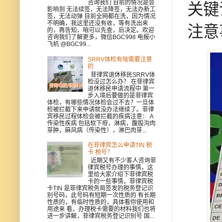
咨询我们 目前的情况是会
关键
影响到 无法续签，无法降签，无法办新工
签，无法动弹 目前全网都在洗，因为情况
不明确，我这里还没有收，等有洗出来
注意
的，再告知，咱可以先查，后决定。欢迎
咨询我们了解更多，微信BGC998 电报小
飞机 @BGC99...
SRRV体检有啥需要注意
的
菲律宾退休移民SRRV体
检没过怎么办？ 在菲律宾
退休移民申请流程中 第一
步入境后要做的是菲律宾
体检，有哪些情况体检会过不去？一旦体
检被拦截下来申请就没办法继续了。菲律
宾移民过程体检会被拦截的疾病注意： A
传染性疾病 包括软下疳，淋病，腹股沟肉
芽肿，麻风病（传染性），淋巴肉芽...
在菲律宾怎么申请TIN 税
卡 税号？
近期又有不少客人咨询菲
律宾税号办理的事情，这
里给大家介绍下菲律宾税
卡的一些事情，菲律宾税
卡TIN 是菲律宾税务局签发的税务登记识
别号码，此号码有短期一次性质的 有长期
性质的，有临时性质的，具体看你使用和
用途来 看，办理税卡需要的材料我们也将
进一步讲解，菲律宾税务登记识别号 国...