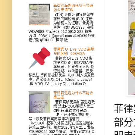
菲律宾海外纳税身份号码
怎么申请TIN
(TIN) 身份证 (ID) 是您在
菲律的国税局 (BIR) 注册
为纳税人的证明。业务请
咨询 微信BGC998 电报
WOW888 电话+63 912 0912 222 邮件
咨询 998visa@gmail.com 菲律宾税务登
记识别号TIN ID 国际 版...
菲律宾 OTL vs. VDO 离境
令的区别 | 998VISA
菲律宾 OTL vs. VDO 离
境令的区别 | 998VISA 在
菲律宾，如果外国人因 签
证过期、非法居留、违反
移民法 等问题被移民局（BI）列入遣返程
序，通常会涉及 OTL（Order to Leave）
和 VDO（Voluntary Deportation Or...
菲律宾遣返为什么不能去
第三国
菲律宾移民局加强遣返政
菲律
策 禁止POGO嫌疑人第三
国中转 菲律宾移民局
（BI）已正式实施新规，
禁止涉及菲律宾离岸博彩运营商
部分
（POGO）犯罪的外国逃犯在遣返过程中
经第三国中转。根据2025年3月21日发布
的BI第2025-002号决议，除非菲律宾无直