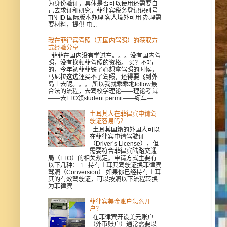
为身份验证，具体是否可以使用还需要自
己去求证和研究，菲律宾税务登记识别号
TIN ID 国际版本办理 客人境外可用 办理需
要材料，提供 电...
我在菲律宾驾照（无国内驾照）的获取方
式经验分享
菲菲在国内没有学过车。。。没有国内驾
照，没有换领菲驾照的资格。 买？不巧
的，今年初菲菲铁了心想拿驾照的时候，
马尼拉这边还买不了驾照，还得要飞到外
岛上去呢。。。 所以我就乖乖地follow最
合法的流程，去驾校学理论——理论考试
——去LTO领student permit——练车—...
土耳其人在菲律宾申请驾
驶证容易吗？
土耳其国籍的外国人可以
在菲律宾申请驾驶证
（Driver’s License），但
需要符合菲律宾陆路交通
局（LTO）的相关规定。申请方式主要有
以下几种： 1. 持有土耳其驾驶证换菲律宾
驾照（Conversion） 如果你已经持有土耳
其的有效驾驶证，可以按照以下流程转换
为菲律宾...
菲律宾美金账户怎么开
户？
在菲律宾开设美元账户
（外币账户）通常需要以