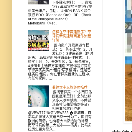
下步骤和材料： 一、选择
银行 菲律宾的主要银行提
供美元账户，包括： UNION BANK 联合
银行 BDO（Banco de Oro） BPI（Bank
of the Philippine Islands）
Metrobank（Met...
怎样在菲律宾建新房？菲
律宾新房建筑商运作流程
详解
国内房产开发商运作模
式： 1、购买土地；2、开
发社区；3建造新房（同时
出售） 菲律宾新房建筑商运作模式： 1、
购买土地；2、开发社区；3、预先出售；
4按照业主选择方案建造 不管你是打算在
菲律宾买卖房产/租房/写字楼 等，还是已
经买房/租房，你在菲律宾置业的过程中，
有任何疑问，...
菲律宾中文旅游局推荐
要问菲律宾一个东南亚岛
国到底哪里好？之前让那
么多人魂牵梦绕，不睡觉
连夜排队都要搞到签证？
相关业务欢迎咨询
@VBW777 微信 VBW333 🏠论城市：首
都马尼拉被人文与自然一分为二，即拥有
欧洲的风情，也有着大自然造物的神奇；
而菲律宾的第二大城市——宿务，比马尼
拉历史更为悠久...