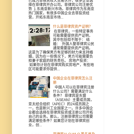
已成为菲律宾较大贸易伙伴，很多企业选
择在菲律宾开办公司。菲律宾公司注册优
势 1.东南亚新兴市场。菲律宾作为东南亚
热门国家，有很多中国企业去菲投资经
营，开拓东南亚市场...
什么是菲律宾资产证明？
在菲律宾，一些特定事务
可能需要提供资产证明，
其中包括但不限于： 结
婚： 外国人娶菲律宾公民
通常需要提供资产证明。
这是为了确保男方有足够的财力来支持婚
姻，因为在一些情况下，男方可能需要负
担妻子家庭的财务责任。 房地产投资：
如果你计划在菲律宾购买房地产，有些地
区可能要求你提供...
中国企业在菲律宾怎么注
册
中国人可以在菲律宾注册
什么公司？需要满足什么
条件？ 菲律宾是东盟
（ASEAN）主要成员国，
亚太经合组织（APEC）的24成员国之
一，也是新兴工业国家之一。许多中国企
业都会选择在菲律宾投资或注册公司开拓
自己的业务。那么，注册菲律宾公司需要
满足哪些条件？如果您计划在菲律宾创
业，创...