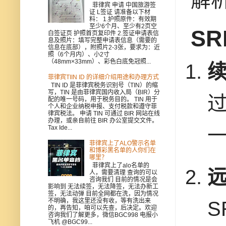
解
菲律宾 申请 中国旅游签
证 L签证 请准备以下材
料： 1.护照原件：有效期
至少6个月、至少有2页空
S
白签证页 护照首页复印件 2.签证申请表信
息及照片：填写完整申请表信息（需要的
信息在底部），附照片2-3张，要求为：近
照（6个月内）、小2寸
（48mm×33mm）、彩色白底免冠照...
菲律宾TIIN ID 的详细介绍用途和办理方式
TIN ID 是菲律宾税务识别号（TIN）的缩
写，TIN 是由菲律宾国内收入局（BIR）分
配的唯一号码，用于税务目的。 TIN 用于
个人和企业纳税申报、支付税款和遵守菲
律宾税法。 申请 TIN 可通过 BIR 网站在线
办理，或亲自前往 BIR 办公室提交文件。
Tax Ide...
菲律宾上了ALO警示名单
和博彩黑名单的人你们在
哪里？
菲律宾上了alo名单的
人，需要清理 查询的可以
咨询我们 目前的情况是会
影响到 无法续签，无法降签，无法办新工
签，无法动弹 目前全网都在洗，因为情况
不明确，我这里还没有收，等有洗出来
的，再告知，咱可以先查，后决定。欢迎
咨询我们了解更多，微信BGC998 电报小
飞机 @BGC99...