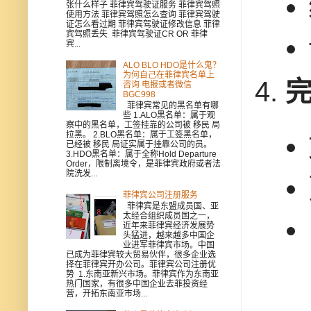
张什么样子 菲律宾驾驶证服务 菲律宾驾照
使用方法 菲律宾驾照怎么查询 菲律宾驾驶
证怎么看过期 菲律宾驾驶证修改信息 菲律
宾驾照丢失 菲律宾驾驶证CR OR 菲律
宾...
ALO BLO HDO是什么鬼？
为何自己在菲律宾名单上
咨询 电报或者微信
BGC998
菲律宾常见的黑名单有哪
些 1.ALO黑名单：属于观
察中的黑名单，工签挂靠的公司被 移民 局
拉黑。 2.BLO黑名单：属于工签黑名单，
已经被 移民 局证实属于挂靠公司的员。
3.HDO黑名单：属于全称Hold Departure
Order，限制离境令，是菲律宾政府或者法
院洗发...
菲律宾公司注册服务
菲律宾是东盟成员国、亚
太经合组织成员国之一，
近年来菲律宾经济发展势
头猛进，越来越多中国企
业进军菲律宾市场。中国
已成为菲律宾较大贸易伙伴，很多企业选
择在菲律宾开办公司。菲律宾公司注册优
势 1.东南亚新兴市场。菲律宾作为东南亚
热门国家，有很多中国企业去菲投资经
营，开拓东南亚市场...