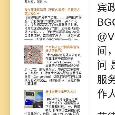
要材料，提供 电...
宾
我在菲律宾驾照（无国内驾照）的获取方
式经验分享
菲菲在国内没有学过车。。。没有国内驾
BG
照，没有换领菲驾照的资格。 买？不巧
的，今年初菲菲铁了心想拿驾照的时候，
马尼拉这边还买不了驾照，还得要飞到外
岛上去呢。。。 所以我就乖乖地follow最
@
合法的流程，去驾校学理论——理论考试
——去LTO领student permit——练车—...
间，
土耳其人在菲律宾申请驾
驶证容易吗？
土耳其国籍的外国人可以
在菲律宾申请驾驶证
问 
（Driver’s License），但
需要符合菲律宾陆路交通
局（LTO）的相关规定。申请方式主要有
以下几种： 1. 持有土耳其驾驶证换菲律宾
服
驾照（Conversion） 如果你已经持有土耳
其的有效驾驶证，可以按照以下流程转换
为菲律宾...
作
菲律宾美金账户怎么开
户？
在菲律宾开设美元账户
（外币账户）通常需要以
下步骤和材料： 一、选择
银行 菲律宾的主要银行提
供美元账户，包括： UNION BANK 联合