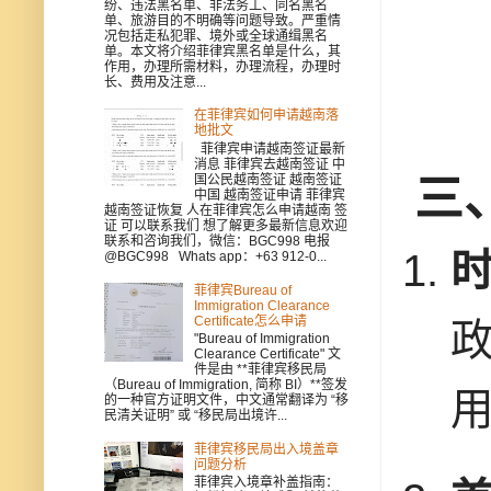
纷、违法黑名单、非法务工、同名黑名
单、旅游目的不明确等问题导致。严重情
况包括走私犯罪、境外或全球通缉黑名
单。本文将介绍菲律宾黑名单是什么，其
作用，办理所需材料，办理流程，办理时
长、费用及注意...
在菲律宾如何申请越南落
地批文
菲律宾申请越南签证最新
消息 菲律宾去越南签证 中
三
国公民越南签证 越南签证
中国 越南签证申请 菲律宾
越南签证恢复 人在菲律宾怎么申请越南 签
证 可以联系我们 想了解更多最新信息欢迎
联系和咨询我们，微信：BGC998 电报
@BGC998 Whats app：+63 912-0...
菲律宾Bureau of
Immigration Clearance
Certificate怎么申请
"Bureau of Immigration
Clearance Certificate" 文
件是由 **菲律宾移民局
（Bureau of Immigration, 简称 BI）**签发
的一种官方证明文件，中文通常翻译为 “移
民清关证明” 或 “移民局出境许...
菲律宾移民局出入境盖章
问题分析
菲律宾入境章补盖指南：