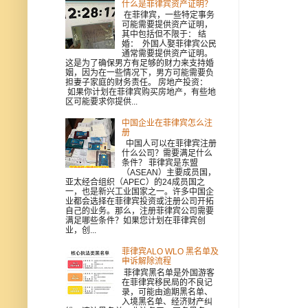
什么是菲律宾资产证明？
在菲律宾，一些特定事务
可能需要提供资产证明，
其中包括但不限于： 结
婚： 外国人娶菲律宾公民
通常需要提供资产证明。
这是为了确保男方有足够的财力来支持婚
姻，因为在一些情况下，男方可能需要负
担妻子家庭的财务责任。 房地产投资：
如果你计划在菲律宾购买房地产，有些地
区可能要求你提供...
中国企业在菲律宾怎么注
册
中国人可以在菲律宾注册
什么公司？需要满足什么
条件？ 菲律宾是东盟
（ASEAN）主要成员国，
亚太经合组织（APEC）的24成员国之
一，也是新兴工业国家之一。许多中国企
业都会选择在菲律宾投资或注册公司开拓
自己的业务。那么，注册菲律宾公司需要
满足哪些条件？如果您计划在菲律宾创
业，创...
菲律宾ALO WLO 黑名单及
申诉解除流程
菲律宾黑名单是外国游客
在菲律宾移民局的不良记
录，可能由逾期黑名单、
入境黑名单、经济财产纠