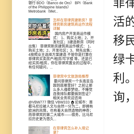
菲
银行 BDO（Banco de Oro） BPI（Bank
of the Philippine Islands）
Metrobank（Met...
活的
怎样在菲律宾建新房？菲
律宾新房建筑商运作流程
详解
国内房产开发商运作模
移民
式： 1、购买土地；2、开
发社区；3建造新房（同时
出售） 菲律宾新房建筑商运作模式： 1、
购买土地；2、开发社区；3、预先出售；
4按照业主选择方案建造 不管你是打算在
绿
菲律宾买卖房产/租房/写字楼 等，还是已
经买房/租房，你在菲律宾置业的过程中，
有任何疑问，...
利
菲律宾中文旅游局推荐
要问菲律宾一个东南亚岛
国到底哪里好？之前让那
么多人魂牵梦绕，不睡觉
询
连夜排队都要搞到签证？
相关业务欢迎咨询
@VBW777 微信 VBW333 🏠论城市：首
都马尼拉被人文与自然一分为二，即拥有
欧洲的风情，也有着大自然造物的神奇；
而菲律宾的第二大城市——宿务，比马尼
拉历史更为悠久...
在菲律宾怎么补入境记
录？