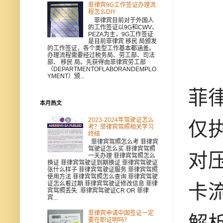
菲律宾9G工作签证办理流
程怎么DIY
菲律宾目前对于外国人
的工作签证以9G和CWV、
PEZA为主，9G工作签证
是目前菲律宾 移民 局颁发
的工作签证，各个类型工作基本都涵盖。
办理流程需要经过税务局、劳工部、司法
部、 移民 局。先获得由菲律宾劳工部
（DEPARTMENTOFLABORANDEMPLO
YMENT）颁...
菲律
本月热文
2023-2024年驾驶证怎么
仅
考？菲律宾驾照相关学习
终结
菲律宾驾照怎么考 菲律宾
驾驶证怎么买 菲律宾驾照
对
一天办理 菲律宾驾照怎么
换证 菲律宾驾驶证到期换证 菲律宾驾驶证
张什么样子 菲律宾驾驶证服务 菲律宾驾照
使用方法 菲律宾驾照怎么查询 菲律宾驾驶
证怎么看过期 菲律宾驾驶证修改信息 菲律
卡
宾驾照丢失 菲律宾驾驶证CR OR 菲律
宾...
菲律宾申请中国签证一定
要在职证明吗？