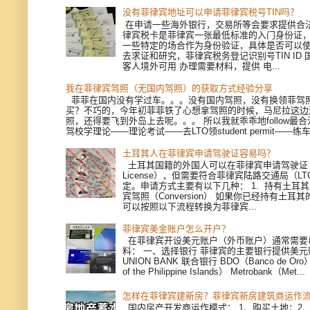
没有菲律宾地址可以申请菲律宾税号TIN吗？
在申请一些海外银行，交易所等会要求提供合
律宾税卡是菲律宾一张最低标准的入门身份证
一些特定的场合作为身份验证，具体是否可以
去求证和研究，菲律宾税务登记识别号TIN ID
客人境外可用 办理需要材料，提供 电...
我在菲律宾驾照（无国内驾照）的获取方式经验分享
菲菲在国内没有学过车。。。没有国内驾照，没有换领菲驾
买？不巧的，今年初菲菲铁了心想拿驾照的时候，马尼拉这边
照，还得要飞到外岛上去呢。。。 所以我就乖乖地follow最
驾校学理论——理论考试——去LTO领student permit——练车—
土耳其人在菲律宾申请驾驶证容易吗？
土耳其国籍的外国人可以在菲律宾申请驾驶证（Dri
License），但需要符合菲律宾陆路交通局（L
定。申请方式主要有以下几种： 1. 持有土耳
宾驾照（Conversion） 如果你已经持有土耳
可以按照以下流程转换为菲律宾...
菲律宾美金账户怎么开户？
在菲律宾开设美元账户（外币账户）通常需要
料： 一、选择银行 菲律宾的主要银行提供美
UNION BANK 联合银行 BDO（Banco de Oro）
of the Philippine Islands） Metrobank（Met...
怎样在菲律宾建新房？菲律宾新房建筑商运作
国内房产开发商运作模式： 1、购买土地；2、