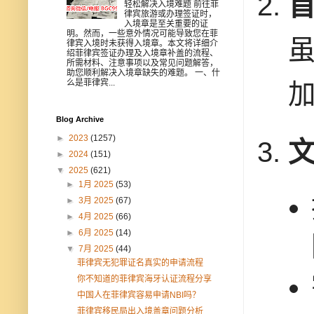
轻松解决入境难题 前往菲
律宾旅游或办理签证时，
入境章是至关重要的证
明。然而，一些意外情况可能导致您在菲
律宾入境时未获得入境章。本文将详细介
绍菲律宾签证办理及入境章补盖的流程、
所需材料、注意事项以及常见问题解答，
助您顺利解决入境章缺失的难题。 一、什
么是菲律宾...
Blog Archive
►
2023
(1257)
►
2024
(151)
▼
2025
(621)
►
1月 2025
(53)
►
3月 2025
(67)
►
4月 2025
(66)
►
6月 2025
(14)
▼
7月 2025
(44)
菲律宾无犯罪证名真实的申请流程
你不知道的菲律宾海牙认证流程分享
中国人在菲律宾容易申请NBI吗？
菲律宾移民局出入境盖章问题分析