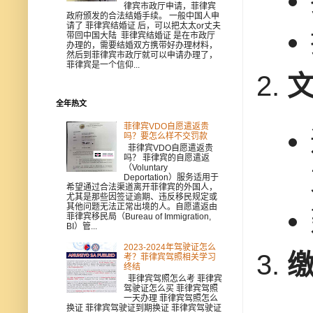
律宾市政厅申请，菲律宾
政府颁发的合法结婚手续。 一般中国人申
请了 菲律宾结婚证 后，可以把太太or丈夫
带回中国大陆 菲律宾结婚证 是在市政厅
办理的，需要结婚双方携带好办理材料，
然后到菲律宾市政厅就可以申请办理了，
菲律宾是一个信仰...
全年热文
菲律宾VDO自愿遣返贵
吗？要怎么样不交罚款
菲律宾VDO自愿遣返贵
吗？ 菲律宾的自愿遣返
（Voluntary
Deportation）服务适用于
希望通过合法渠道离开菲律宾的外国人，
尤其是那些因签证逾期、违反移民规定或
其他问题无法正常出境的人。自愿遣返由
菲律宾移民局（Bureau of Immigration,
BI）管...
2023-2024年驾驶证怎么
考？菲律宾驾照相关学习
终结
菲律宾驾照怎么考 菲律宾
驾驶证怎么买 菲律宾驾照
一天办理 菲律宾驾照怎么
换证 菲律宾驾驶证到期换证 菲律宾驾驶证