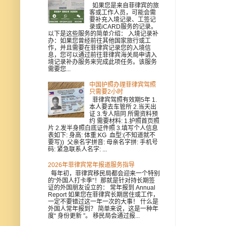
如果您是来自菲律宾的旅
客或工作人员，可能会需
要补充入境记录、工签记
录或iCARD服务的记录。
以下是这些服务的简单介绍： 入境记录补
办：如果您曾经前往其他国家旅行或工
作，并且需要在菲律宾记录您的入境信
息，您可以通过前往菲律宾海关局申请入
境记录补办服务来完成此项任务。该服务
需要您...
中国护照办理菲律宾驾照
只需要2小时
菲律宾驾照有效期5年 1.
本人要去车管所 2.当天出
证 3.专人陪同 所需资料预
约 需要材料: 1.护照首页照
片 2.发半身照白底证件照 3.填写个人信息
表如下: 身高: 体重:KG 血型:(不知道就不
要写)) 父亲名字拼音: 母亲名字拼: 手机号
码: 紧急联系人名字: ...
2026年菲律宾常年报道服务指导
每年初，菲律宾移民局都会迎来一个特别
的“外国人打卡季”！那就是针对持长期签
证的外国朋友设立的： 常年报到 Annual
Report 如果您在菲律宾长期居住或工作，
一定不要错过这一年一次的大事！ 什么是
外国人常年报到？ 简单来说，这是一种年
度“ 身份更新 ”。 移民局会通过报...