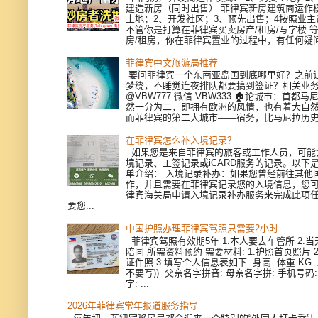
建造新房（同时出售） 菲律宾新房建筑商运作模
土地；2、开发社区；3、预先出售；4按照业
不管你是打算在菲律宾买卖房产/租房/写字楼 
房/租房，你在菲律宾置业的过程中，有任何疑问，
菲律宾中文旅游局推荐
要问菲律宾一个东南亚岛国到底哪里好？之前
梦绕，不睡觉连夜排队都要搞到签证？相关业
@VBW777 微信 VBW333 🏠论城市：首都
然一分为二，即拥有欧洲的风情，也有着大自
而菲律宾的第二大城市——宿务，比马尼拉历史更
在菲律宾怎么补入境记录？
如果您是来自菲律宾的旅客或工作人员，可能
境记录、工签记录或iCARD服务的记录。以下
单介绍： 入境记录补办：如果您曾经前往其他
作，并且需要在菲律宾记录您的入境信息，您
律宾海关局申请入境记录补办服务来完成此项
要您...
中国护照办理菲律宾驾照只需要2小时
菲律宾驾照有效期5年 1.本人要去车管所 2.当天
陪同 所需资料预约 需要材料: 1.护照首页照片 
证件照 3.填写个人信息表如下: 身高: 体重:KG
不要写)) 父亲名字拼音: 母亲名字拼: 手机号码
字: ...
2026年菲律宾常年报道服务指导