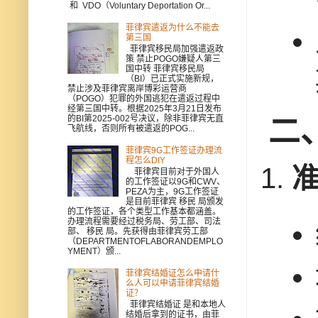
和 VDO（Voluntary Deportation Or...
菲律宾遣返为什么不能去
第三国
菲律宾移民局加强遣返政
策 禁止POGO嫌疑人第三
国中转 菲律宾移民局
（BI）已正式实施新规，
禁止涉及菲律宾离岸博彩运营商
（POGO）犯罪的外国逃犯在遣返过程中
经第三国中转。根据2025年3月21日发布
的BI第2025-002号决议，除非菲律宾无直
二
飞航线，否则所有被遣返的POG...
菲律宾9G工作签证办理流
程怎么DIY
菲律宾目前对于外国人
的工作签证以9G和CWV、
PEZA为主，9G工作签证
是目前菲律宾 移民 局颁发
的工作签证，各个类型工作基本都涵盖。
办理流程需要经过税务局、劳工部、司法
部、 移民 局。先获得由菲律宾劳工部
（DEPARTMENTOFLABORANDEMPLO
YMENT）颁...
菲律宾结婚证怎么申请什
么人可以申请菲律宾结婚
证？
菲律宾结婚证 是和本地人
结婚后拿到的证书，由菲