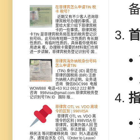
在菲律宾怎么申请TIN 税
卡 税号？
近期又有不少客人咨询菲
律宾税号办理的事情，这
里给大家介绍下菲律宾税
卡的一些事情，菲律宾税
卡TIN 是菲律宾税务局签发的税务登记识
别号码，此号码有短期一次性质的 有长期
性质的，有临时性质的，具体看你使用和
用途来 看，办理税卡需要的材料我们也将
进一步讲解，菲律宾税务登记识别号 国...
菲律宾海外纳税身份号码
怎么申请TIN
(TIN) 身份证 (ID) 是您在
菲律的国税局 (BIR) 注册
为纳税人的证明。业务请
咨询 微信BGC998 电报
WOW888 电话+63 912 0912 222 邮件
咨询 998visa@gmail.com 菲律宾税务登
记识别号TIN ID 国际 版...
菲律宾 OTL vs. VDO 离境
令的区别 | 998VISA
菲律宾 OTL vs. VDO 离
境令的区别 | 998VISA 在
菲律宾，如果外国人因 签
证过期、非法居留、违反
移民法 等问题被移民局（BI）列入遣返程
序，通常会涉及 OTL（Order to Leave）