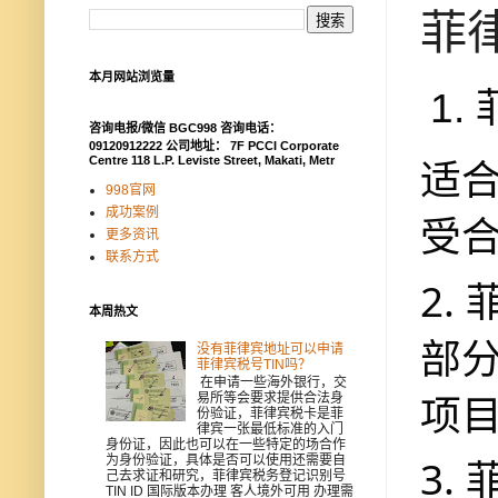
菲
本月网站浏览量
1
咨询电报/微信 BGC998 咨询电话：
09120912222 公司地址： 7F PCCI Corporate
适合
Centre 118 L.P. Leviste Street, Makati, Metr
998官网
成功案例
受
更多资讯
联系方式
2.
本周热文
部
没有菲律宾地址可以申请
菲律宾税号TIN吗？
在申请一些海外银行，交
项
易所等会要求提供合法身
份验证，菲律宾税卡是菲
律宾一张最低标准的入门
身份证，因此也可以在一些特定的场合作
3.
为身份验证，具体是否可以使用还需要自
己去求证和研究，菲律宾税务登记识别号
TIN ID 国际版本办理 客人境外可用 办理需