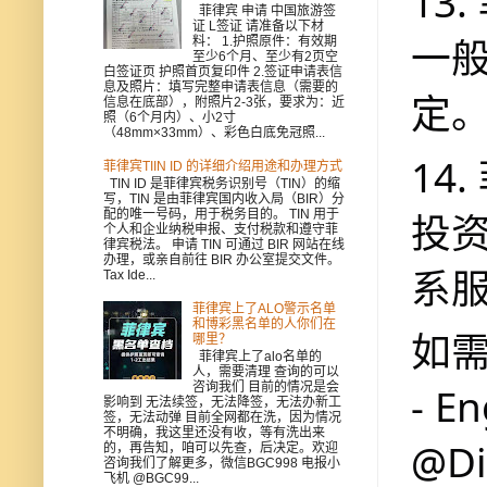
13
菲律宾 申请 中国旅游签
证 L签证 请准备以下材
一
料： 1.护照原件：有效期
至少6个月、至少有2页空
白签证页 护照首页复印件 2.签证申请表信
息及照片：填写完整申请表信息（需要的
定
信息在底部），附照片2-3张，要求为：近
照（6个月内）、小2寸
（48mm×33mm）、彩色白底免冠照...
14
菲律宾TIIN ID 的详细介绍用途和办理方式
TIN ID 是菲律宾税务识别号（TIN）的缩
写，TIN 是由菲律宾国内收入局（BIR）分
投
配的唯一号码，用于税务目的。 TIN 用于
个人和企业纳税申报、支付税款和遵守菲
律宾税法。 申请 TIN 可通过 BIR 网站在线
办理，或亲自前往 BIR 办公室提交文件。
系
Tax Ide...
菲律宾上了ALO警示名单
和博彩黑名单的人你们在
如
哪里？
菲律宾上了alo名单的
人，需要清理 查询的可以
- E
咨询我们 目前的情况是会
影响到 无法续签，无法降签，无法办新工
签，无法动弹 目前全网都在洗，因为情况
不明确，我这里还没有收，等有洗出来
@Di
的，再告知，咱可以先查，后决定。欢迎
咨询我们了解更多，微信BGC998 电报小
飞机 @BGC99...