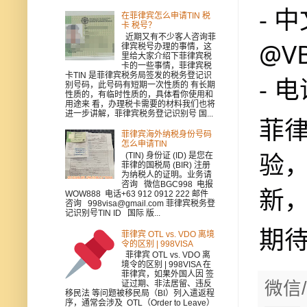
- 
在菲律宾怎么申请TIN 税
卡 税号？
近期又有不少客人咨询菲
@V
律宾税号办理的事情，这
里给大家介绍下菲律宾税
卡的一些事情，菲律宾税
卡TIN 是菲律宾税务局签发的税务登记识
- 电
别号码，此号码有短期一次性质的 有长期
性质的，有临时性质的，具体看你使用和
用途来 看，办理税卡需要的材料我们也将
进一步讲解，菲律宾税务登记识别号 国...
菲律
菲律宾海外纳税身份号码
怎么申请TIN
验
(TIN) 身份证 (ID) 是您在
菲律的国税局 (BIR) 注册
为纳税人的证明。业务请
咨询 微信BGC998 电报
新
WOW888 电话+63 912 0912 222 邮件
咨询 998visa@gmail.com 菲律宾税务登
记识别号TIN ID 国际 版...
期
菲律宾 OTL vs. VDO 离境
令的区别 | 998VISA
菲律宾 OTL vs. VDO 离
境令的区别 | 998VISA 在
菲律宾，如果外国人因 签
微信/
证过期、非法居留、违反
移民法 等问题被移民局（BI）列入遣返程
序，通常会涉及 OTL（Order to Leave）