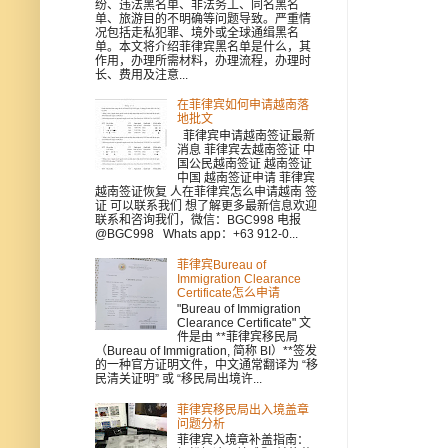
纷、违法黑名单、非法务工、同名黑名
单、旅游目的不明确等问题导致。严重情
况包括走私犯罪、境外或全球通缉黑名
单。本文将介绍菲律宾黑名单是什么，其
作用，办理所需材料，办理流程，办理时
长、费用及注意...
在菲律宾如何申请越南落
地批文
菲律宾申请越南签证最新
消息 菲律宾去越南签证 中
国公民越南签证 越南签证
中国 越南签证申请 菲律宾
越南签证恢复 人在菲律宾怎么申请越南 签
证 可以联系我们 想了解更多最新信息欢迎
联系和咨询我们，微信：BGC998 电报
@BGC998 Whats app：+63 912-0...
菲律宾Bureau of
Immigration Clearance
Certificate怎么申请
"Bureau of Immigration
Clearance Certificate" 文
件是由 **菲律宾移民局
（Bureau of Immigration, 简称 BI）**签发
的一种官方证明文件，中文通常翻译为 “移
民清关证明” 或 “移民局出境许...
菲律宾移民局出入境盖章
问题分析
菲律宾入境章补盖指南：