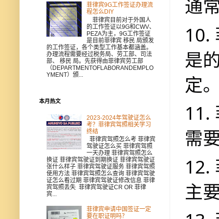
通
菲律宾9G工作签证办理流
程怎么DIY
菲律宾目前对于外国人
10
的工作签证以9G和CWV、
PEZA为主，9G工作签证
是目前菲律宾 移民 局颁发
的工作签证，各个类型工作基本都涵盖。
是
办理流程需要经过税务局、劳工部、司法
部、 移民 局。先获得由菲律宾劳工部
（DEPARTMENTOFLABORANDEMPLO
YMENT）颁...
定
本月热文
11
2023-2024年驾驶证怎么
考？菲律宾驾照相关学习
需
终结
菲律宾驾照怎么考 菲律宾
驾驶证怎么买 菲律宾驾照
一天办理 菲律宾驾照怎么
12
换证 菲律宾驾驶证到期换证 菲律宾驾驶证
张什么样子 菲律宾驾驶证服务 菲律宾驾照
使用方法 菲律宾驾照怎么查询 菲律宾驾驶
证怎么看过期 菲律宾驾驶证修改信息 菲律
主要
宾驾照丢失 菲律宾驾驶证CR OR 菲律
宾...
菲律宾申请中国签证一定
要在职证明吗？