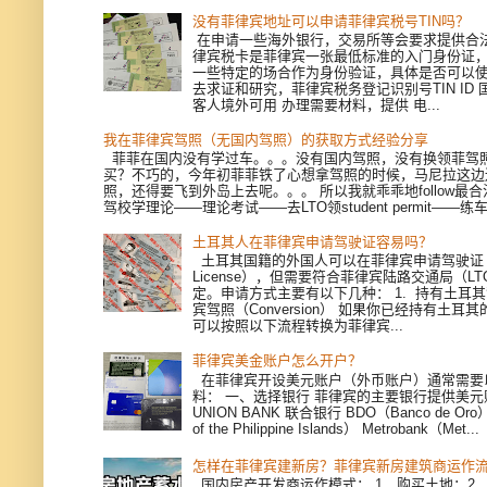
没有菲律宾地址可以申请菲律宾税号TIN吗？
在申请一些海外银行，交易所等会要求提供合
律宾税卡是菲律宾一张最低标准的入门身份证
一些特定的场合作为身份验证，具体是否可以
去求证和研究，菲律宾税务登记识别号TIN ID
客人境外可用 办理需要材料，提供 电...
我在菲律宾驾照（无国内驾照）的获取方式经验分享
菲菲在国内没有学过车。。。没有国内驾照，没有换领菲驾
买？不巧的，今年初菲菲铁了心想拿驾照的时候，马尼拉这边
照，还得要飞到外岛上去呢。。。 所以我就乖乖地follow最
驾校学理论——理论考试——去LTO领student permit——练车—
土耳其人在菲律宾申请驾驶证容易吗？
土耳其国籍的外国人可以在菲律宾申请驾驶证（Dri
License），但需要符合菲律宾陆路交通局（L
定。申请方式主要有以下几种： 1. 持有土耳
宾驾照（Conversion） 如果你已经持有土耳
可以按照以下流程转换为菲律宾...
菲律宾美金账户怎么开户？
在菲律宾开设美元账户（外币账户）通常需要
料： 一、选择银行 菲律宾的主要银行提供美
UNION BANK 联合银行 BDO（Banco de Oro）
of the Philippine Islands） Metrobank（Met...
怎样在菲律宾建新房？菲律宾新房建筑商运作
国内房产开发商运作模式： 1、购买土地；2、