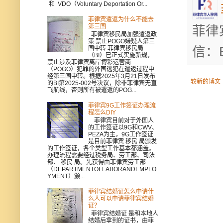
和 VDO（Voluntary Deportation Or...
菲律宾遣返为什么不能去
第三国
菲律
菲律宾移民局加强遣返政
策 禁止POGO嫌疑人第三
信：B
国中转 菲律宾移民局
（BI）已正式实施新规，
禁止涉及菲律宾离岸博彩运营商
（POGO）犯罪的外国逃犯在遣返过程中
经第三国中转。根据2025年3月21日发布
较新的博文
的BI第2025-002号决议，除非菲律宾无直
飞航线，否则所有被遣返的POG...
菲律宾9G工作签证办理流
程怎么DIY
菲律宾目前对于外国人
的工作签证以9G和CWV、
PEZA为主，9G工作签证
是目前菲律宾 移民 局颁发
的工作签证，各个类型工作基本都涵盖。
办理流程需要经过税务局、劳工部、司法
部、 移民 局。先获得由菲律宾劳工部
（DEPARTMENTOFLABORANDEMPLO
YMENT）颁...
菲律宾结婚证怎么申请什
么人可以申请菲律宾结婚
证？
菲律宾结婚证 是和本地人
结婚后拿到的证书，由菲