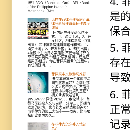
4.
银行 BDO（Banco de Oro） BPI（Bank
of the Philippine Islands）
是
Metrobank（Met...
怎样在菲律宾建新房？菲
律宾新房建筑商运作流程
保
详解
国内房产开发商运作模
式： 1、购买土地；2、开
发社区；3建造新房（同时
5.
出售） 菲律宾新房建筑商运作模式： 1、
购买土地；2、开发社区；3、预先出售；
4按照业主选择方案建造 不管你是打算在
菲律宾买卖房产/租房/写字楼 等，还是已
存
经买房/租房，你在菲律宾置业的过程中，
有任何疑问，...
导
菲律宾中文旅游局推荐
要问菲律宾一个东南亚岛
国到底哪里好？之前让那
么多人魂牵梦绕，不睡觉
6.
连夜排队都要搞到签证？
相关业务欢迎咨询
@VBW777 微信 VBW333 🏠论城市：首
都马尼拉被人文与自然一分为二，即拥有
正
欧洲的风情，也有着大自然造物的神奇；
而菲律宾的第二大城市——宿务，比马尼
拉历史更为悠久...
记
在菲律宾怎么补入境记
录？