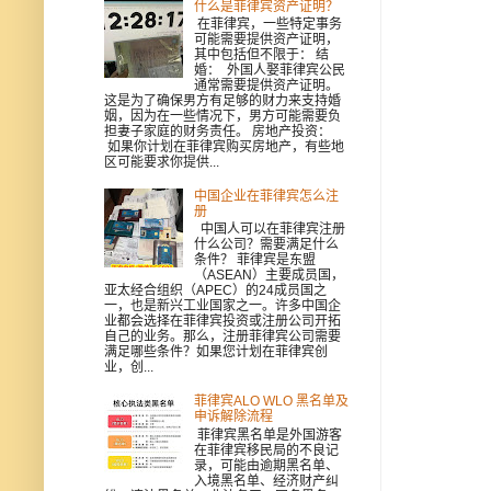
什么是菲律宾资产证明？
在菲律宾，一些特定事务
可能需要提供资产证明，
其中包括但不限于： 结
婚： 外国人娶菲律宾公民
通常需要提供资产证明。
这是为了确保男方有足够的财力来支持婚
姻，因为在一些情况下，男方可能需要负
担妻子家庭的财务责任。 房地产投资：
如果你计划在菲律宾购买房地产，有些地
区可能要求你提供...
中国企业在菲律宾怎么注
册
中国人可以在菲律宾注册
什么公司？需要满足什么
条件？ 菲律宾是东盟
（ASEAN）主要成员国，
亚太经合组织（APEC）的24成员国之
一，也是新兴工业国家之一。许多中国企
业都会选择在菲律宾投资或注册公司开拓
自己的业务。那么，注册菲律宾公司需要
满足哪些条件？如果您计划在菲律宾创
业，创...
菲律宾ALO WLO 黑名单及
申诉解除流程
菲律宾黑名单是外国游客
在菲律宾移民局的不良记
录，可能由逾期黑名单、
入境黑名单、经济财产纠