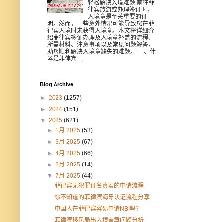
轻松解决入境难题 前往菲
律宾旅游或办理签证时，
入境章是至关重要的证
明。然而，一些意外情况可能导致您在菲
律宾入境时未获得入境章。本文将详细介
绍菲律宾签证办理及入境章补盖的流程、
所需材料、注意事项以及常见问题解答，
助您顺利解决入境章缺失的难题。 一、什
么是菲律宾...
Blog Archive
►
2023
(1257)
►
2024
(151)
▼
2025
(621)
►
1月 2025
(53)
►
3月 2025
(67)
►
4月 2025
(66)
►
6月 2025
(14)
▼
7月 2025
(44)
菲律宾无犯罪证名真实的申请流程
你不知道的菲律宾海牙认证流程分享
中国人在菲律宾容易申请NBI吗？
菲律宾移民局出入境盖章问题分析