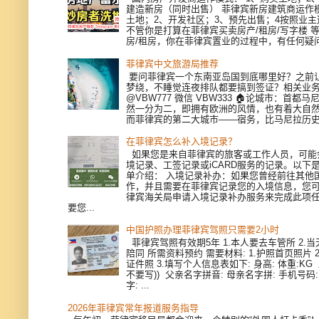
建造新房（同时出售） 菲律宾新房建筑商运作模
土地；2、开发社区；3、预先出售；4按照业
不管你是打算在菲律宾买卖房产/租房/写字楼 
房/租房，你在菲律宾置业的过程中，有任何疑问，
菲律宾中文旅游局推荐
要问菲律宾一个东南亚岛国到底哪里好？之前
梦绕，不睡觉连夜排队都要搞到签证？相关业
@VBW777 微信 VBW333 🏠论城市：首都
然一分为二，即拥有欧洲的风情，也有着大自
而菲律宾的第二大城市——宿务，比马尼拉历史更
在菲律宾怎么补入境记录？
如果您是来自菲律宾的旅客或工作人员，可能
境记录、工签记录或iCARD服务的记录。以下
单介绍： 入境记录补办：如果您曾经前往其他
作，并且需要在菲律宾记录您的入境信息，您
律宾海关局申请入境记录补办服务来完成此项
要您...
中国护照办理菲律宾驾照只需要2小时
菲律宾驾照有效期5年 1.本人要去车管所 2.当天
陪同 所需资料预约 需要材料: 1.护照首页照片 
证件照 3.填写个人信息表如下: 身高: 体重:KG
不要写)) 父亲名字拼音: 母亲名字拼: 手机号码
字: ...
2026年菲律宾常年报道服务指导