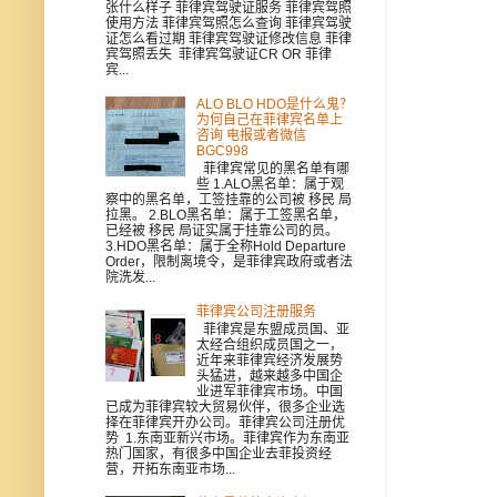
张什么样子 菲律宾驾驶证服务 菲律宾驾照
使用方法 菲律宾驾照怎么查询 菲律宾驾驶
证怎么看过期 菲律宾驾驶证修改信息 菲律
宾驾照丢失 菲律宾驾驶证CR OR 菲律
宾...
ALO BLO HDO是什么鬼？
为何自己在菲律宾名单上
咨询 电报或者微信
BGC998
菲律宾常见的黑名单有哪
些 1.ALO黑名单：属于观
察中的黑名单，工签挂靠的公司被 移民 局
拉黑。 2.BLO黑名单：属于工签黑名单，
已经被 移民 局证实属于挂靠公司的员。
3.HDO黑名单：属于全称Hold Departure
Order，限制离境令，是菲律宾政府或者法
院洗发...
菲律宾公司注册服务
菲律宾是东盟成员国、亚
太经合组织成员国之一，
近年来菲律宾经济发展势
头猛进，越来越多中国企
业进军菲律宾市场。中国
已成为菲律宾较大贸易伙伴，很多企业选
择在菲律宾开办公司。菲律宾公司注册优
势 1.东南亚新兴市场。菲律宾作为东南亚
热门国家，有很多中国企业去菲投资经
营，开拓东南亚市场...