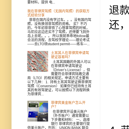
要材料，提供 电...
退
我在菲律宾驾照（无国内驾照）的获取方
式经验分享
还
菲菲在国内没有学过车。。。没有国内驾
照，没有换领菲驾照的资格。 买？不巧
的，今年初菲菲铁了心想拿驾照的时候，
马尼拉这边还买不了驾照，还得要飞到外
岛上去呢。。。 所以我就乖乖地follow最
合法的流程，去驾校学理论——理论考试
——去LTO领student permit——练车—...
土耳其人在菲律宾申请驾
驶证容易吗？
土耳其国籍的外国人可以
在菲律宾申请驾驶证
（Driver’s License），但
需要符合菲律宾陆路交通
局（LTO）的相关规定。申请方式主要有
以下几种： 1. 持有土耳其驾驶证换菲律宾
驾照（Conversion） 如果你已经持有土耳
其的有效驾驶证，可以按照以下流程转换
为菲律宾...
菲律宾美金账户怎么开
户？
在菲律宾开设美元账户
（外币账户）通常需要以
下步骤和材料： 一、选择
银行 菲律宾的主要银行提
供美元账户，包括： UNION BANK 联合