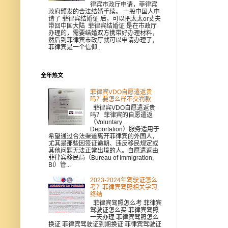
律宾市政厅申请，菲律宾
政府颁发的合法结婚手续。 一般中国人申
请了 菲律宾结婚证 后，可以把太太or丈夫
带回中国大陆 菲律宾结婚证 是在市政厅
办理的，需要结婚双方携带好办理材料，
然后到菲律宾市政厅就可以申请办理了，
菲律宾是一个信仰...
全年热文
菲律宾VDO自愿遣返贵
吗？要怎么样不交罚款
菲律宾VDO自愿遣返贵
吗？ 菲律宾的自愿遣返
（Voluntary
Deportation）服务适用于
希望通过合法渠道离开菲律宾的外国人，
尤其是那些因签证逾期、违反移民规定或
其他问题无法正常出境的人。自愿遣返由
菲律宾移民局（Bureau of Immigration,
BI）管...
2023-2024年驾驶证怎么
考？菲律宾驾照相关学习
终结
菲律宾驾照怎么考 菲律宾
驾驶证怎么买 菲律宾驾照
一天办理 菲律宾驾照怎么
换证 菲律宾驾驶证到期换证 菲律宾驾驶证