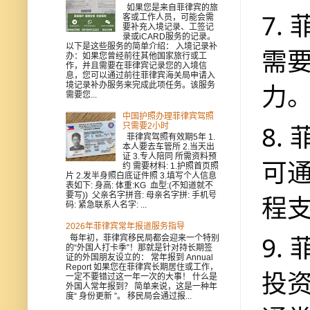
如果您是来自菲律宾的旅
7.
客或工作人员，可能会需
要补充入境记录、工签记
录或iCARD服务的记录。
以下是这些服务的简单介绍： 入境记录补
需
办：如果您曾经前往其他国家旅行或工
作，并且需要在菲律宾记录您的入境信
息，您可以通过前往菲律宾海关局申请入
力
境记录补办服务来完成此项任务。该服务
需要您...
中国护照办理菲律宾驾照
8.
只需要2小时
菲律宾驾照有效期5年 1.
本人要去车管所 2.当天出
证 3.专人陪同 所需资料预
可
约 需要材料: 1.护照首页照
片 2.发半身照白底证件照 3.填写个人信息
表如下: 身高: 体重:KG 血型:(不知道就不
程
要写)) 父亲名字拼音: 母亲名字拼: 手机号
码: 紧急联系人名字: ...
2026年菲律宾常年报道服务指导
9.
每年初，菲律宾移民局都会迎来一个特别
的“外国人打卡季”！那就是针对持长期签
证的外国朋友设立的： 常年报到 Annual
Report 如果您在菲律宾长期居住或工作，
投
一定不要错过这一年一次的大事！ 什么是
外国人常年报到？ 简单来说，这是一种年
度“ 身份更新 ”。 移民局会通过报...