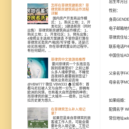
出生年月日 B
怎样在菲律宾建新房？菲
律宾新房建筑商运作流程
性别：
详解
国内房产开发商运作模
身高GEND
式： 1、购买土地；2、开
发社区；3建造新房（同时
电子邮箱地址
出售） 菲律宾新房建筑商运作模式： 1、
购买土地；2、开发社区；3、预先出售；
菲律宾住址：Add
4按照业主选择方案建造 不管你是打算在
菲律宾买卖房产/租房/写字楼 等，还是已
联系电话PH
经买房/租房，你在菲律宾置业的过程中，
有任何疑问，...
中国住址ADD
菲律宾中文旅游局推荐
要问菲律宾一个东南亚岛
国到底哪里好？之前让那
么多人魂牵梦绕，不睡觉
父亲名字
连夜排队都要搞到签证？
相关业务欢迎咨询
母亲名字
@VBW777 微信 VBW333 🏠论城市：首
都马尼拉被人文与自然一分为二，即拥有
欧洲的风情，也有着大自然造物的神奇；
而菲律宾的第二大城市——宿务，比马尼
如果结婚：
拉历史更为悠久...
配偶名字 Wi
在菲律宾怎么补入境记
录？
常住地址add
如果您是来自菲律宾的旅
客或工作人员，可能会需
要补充入境记录、工签记