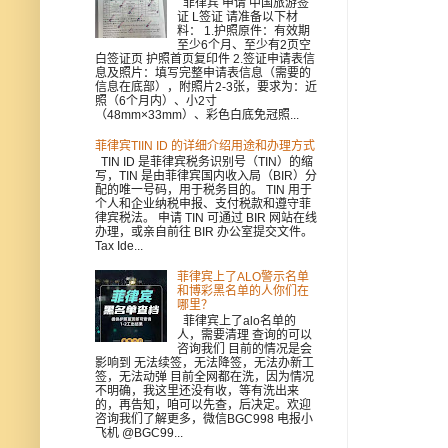
菲律宾 申请 中国旅游签
证 L签证 请准备以下材
料： 1.护照原件：有效期
至少6个月、至少有2页空
白签证页 护照首页复印件 2.签证申请表信
息及照片：填写完整申请表信息（需要的
信息在底部），附照片2-3张，要求为：近
照（6个月内）、小2寸
（48mm×33mm）、彩色白底免冠照...
菲律宾TIIN ID 的详细介绍用途和办理方式
TIN ID 是菲律宾税务识别号（TIN）的缩
写，TIN 是由菲律宾国内收入局（BIR）分
配的唯一号码，用于税务目的。 TIN 用于
个人和企业纳税申报、支付税款和遵守菲
律宾税法。 申请 TIN 可通过 BIR 网站在线
办理，或亲自前往 BIR 办公室提交文件。
Tax Ide...
菲律宾上了ALO警示名单
和博彩黑名单的人你们在
哪里？
菲律宾上了alo名单的
人，需要清理 查询的可以
咨询我们 目前的情况是会
影响到 无法续签，无法降签，无法办新工
签，无法动弹 目前全网都在洗，因为情况
不明确，我这里还没有收，等有洗出来
的，再告知，咱可以先查，后决定。欢迎
咨询我们了解更多，微信BGC998 电报小
飞机 @BGC99...