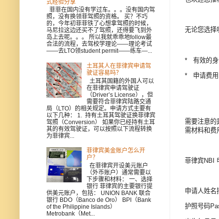
式经验分享
菲菲在国内没有学过车。。。没有国内驾
照，没有换领菲驾照的资格。 买？不巧
的，今年初菲菲铁了心想拿驾照的时候，
无论您选择
马尼拉这边还买不了驾照，还得要飞到外
岛上去呢。。。 所以我就乖乖地follow最
合法的流程，去驾校学理论——理论考试
——去LTO领student permit——练车—...
* 有效的
土耳其人在菲律宾申请驾
驶证容易吗？
* 申请费
土耳其国籍的外国人可以
在菲律宾申请驾驶证
（Driver’s License），但
需要符合菲律宾陆路交通
局（LTO）的相关规定。申请方式主要有
以下几种： 1. 持有土耳其驾驶证换菲律宾
需要注意的
驾照（Conversion） 如果你已经持有土耳
其的有效驾驶证，可以按照以下流程转换
需材料和费
为菲律宾...
菲律宾美金账户怎么开
户？
菲律宾NBI
在菲律宾开设美元账户
（外币账户）通常需要以
下步骤和材料： 一、选择
银行 菲律宾的主要银行提
申请人姓
供美元账户，包括： UNION BANK 联合
银行 BDO（Banco de Oro） BPI（Bank
护照号码Pas
of the Philippine Islands）
Metrobank（Met...