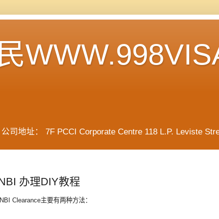
WWW.998VIS
F PCCI Corporate Centre 118 L.P. Leviste Street, 
BI 办理DIY教程
I Clearance主要有两种方法：