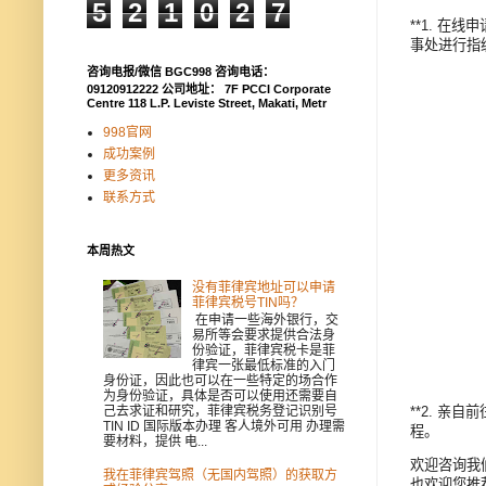
5
2
1
0
2
7
**1. 
事处进行指纹
咨询电报/微信 BGC998 咨询电话：
09120912222 公司地址： 7F PCCI Corporate
Centre 118 L.P. Leviste Street, Makati, Metr
998官网
成功案例
更多资讯
联系方式
本周热文
没有菲律宾地址可以申请
菲律宾税号TIN吗？
在申请一些海外银行，交
易所等会要求提供合法身
份验证，菲律宾税卡是菲
律宾一张最低标准的入门
身份证，因此也可以在一些特定的场合作
为身份验证，具体是否可以使用还需要自
**2. 
己去求证和研究，菲律宾税务登记识别号
TIN ID 国际版本办理 客人境外可用 办理需
程。
要材料，提供 电...
欢迎咨询我们 
我在菲律宾驾照（无国内驾照）的获取方
也欢迎您推