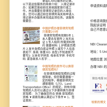
录或iCARD服务的记录。
以下是这些服务的简单介绍： 入境记录补
申请资料请
办：如果您曾经前往其他国家旅行或工
作，并且需要在菲律宾记录您的入境信
息，您可以通过前往菲律宾海关局申请入
境记录补办服务来完成此项任务。该服务
价格咨询我
需要您...
院起诉证明
中国护照办理菲律宾驾照
自己不愿意
只需要2小时
菲律宾驾照有效期5年 1.
本人要去车管所 2.当天出
证 3.专人陪同 所需资料预
NBI Clearan
约 需要材料: 1.护照首页照
片 2.发半身照白底证件照 3.填写个人信息
地址：5 Unite
表如下: 身高: 体重:KG 血型:(不知道就不
要写)) 父亲名字拼音: 母亲名字拼: 手机号
码: 紧急联系人名字: ...
地图位置 浏览器
中国驾照的原件可以换菲
办理 NBI 的地
律宾驾照吗？
在菲律宾换取驾照的过程
很简单，但您需要遵循一
微信/电报 B
定的程序，根据菲律宾交
通管理局（LTO，Land
Transportation Office）的规定，持有中国
驾照的人员可以通过以下步骤转换为菲律
宾驾照： 为了确保您符合 转换 菲驾照的
资格 ▼请首先确认满足以下条件▼ 1、签
证类别...
较新的博文