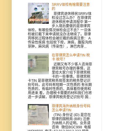
SRRV体检有啥需要注意
的
菲律宾退休移民SRRV体
检没过怎么办？ 在菲律宾
退休移民申请流程中 第一
步入境后要做的是菲律宾
体检，有哪些情况体检会过不去？一旦体
检被拦截下来申请就没办法继续了。菲律
宾移民过程体检会被拦截的疾病注意： A
传染性疾病 包括软下疳，淋病，腹股沟肉
芽肿，麻风病（传染性），淋巴肉芽...
在菲律宾怎么申请TIN 税
卡 税号？
近期又有不少客人咨询菲
律宾税号办理的事情，这
里给大家介绍下菲律宾税
卡的一些事情，菲律宾税
卡TIN 是菲律宾税务局签发的税务登记识
别号码，此号码有短期一次性质的 有长期
性质的，有临时性质的，具体看你使用和
用途来 看，办理税卡需要的材料我们也将
进一步讲解，菲律宾税务登记识别号 国...
菲律宾海外纳税身份号码
怎么申请TIN
(TIN) 身份证 (ID) 是您在
菲律的国税局 (BIR) 注册
为纳税人的证明。业务请
咨询 微信BGC998 电报