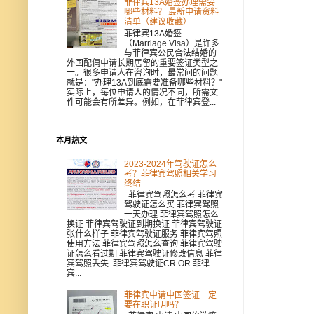
菲律宾13A婚签办理需要
哪些材料？ 最新申请资料
清单（建议收藏）
菲律宾13A婚签
（Marriage Visa）是许多
与菲律宾公民合法结婚的
外国配偶申请长期居留的重要签证类型之
一。很多申请人在咨询时，最常问的问题
就是："办理13A到底需要准备哪些材料？"
实际上，每位申请人的情况不同，所需文
件可能会有所差异。例如，在菲律宾登...
本月热文
2023-2024年驾驶证怎么
考？菲律宾驾照相关学习
终结
菲律宾驾照怎么考 菲律宾
驾驶证怎么买 菲律宾驾照
一天办理 菲律宾驾照怎么
换证 菲律宾驾驶证到期换证 菲律宾驾驶证
张什么样子 菲律宾驾驶证服务 菲律宾驾照
使用方法 菲律宾驾照怎么查询 菲律宾驾驶
证怎么看过期 菲律宾驾驶证修改信息 菲律
宾驾照丢失 菲律宾驾驶证CR OR 菲律
宾...
菲律宾申请中国签证一定
要在职证明吗？