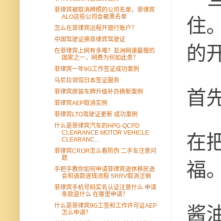
菲律宾被取消牌照的公司名单，菲律宾
ALO这些公司会被黑名单
住
怎么在菲律宾远程开银行账户？
中国驾驶证换菲律宾驾驶证
的
在菲律宾上网有多难？亚洲网速最慢的
国家之一，网费为何如此贵？
菲律宾一年9G工作签证成功案例
马尼拉领馆日本签证服务
首
菲律宾原装车牌升级补办换新案例
菲律宾AEP取消实例
菲律宾LTO驾驶证更新 成功案例
什么是菲律宾汽车的HPG-QCPD
CLEARANCE MOTOR VEHICLE
在
CLEARANC...
菲律宾CROR怎么看防伪 二手车注意问
题
福
手把手教你如何申请菲律宾退休移民退
会和退款退钱流程 SRRV取消注销
菲律宾手机号码实名认证注意什么 申请
条款是什么 在哪里申请？
什么是菲律宾9G工签和工作许可证AEP
酱
怎么申请？