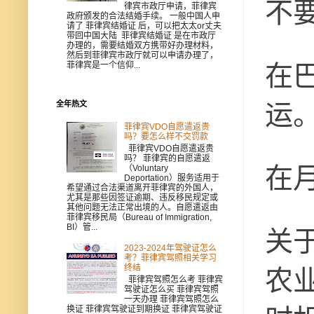
不
律宾市政厅申请，菲律宾
政府颁发的合法结婚手续。 一般中国人申
请了 菲律宾结婚证 后，可以把太太or丈夫
带回中国大陆 菲律宾结婚证 是在市政厅
办理的，需要结婚双方携带好办理材料，
然后到菲律宾市政厅就可以申请办理了，
在
菲律宾是一个信仰...
全年热文
运
菲律宾VDO自愿遣返贵
吗？要怎么样不交罚款
菲律宾VDO自愿遣返贵
吗？ 菲律宾的自愿遣返
在
（Voluntary
Deportation）服务适用于
希望通过合法渠道离开菲律宾的外国人，
尤其是那些因签证逾期、违反移民规定或
其他问题无法正常出境的人。自愿遣返由
菲律宾移民局（Bureau of Immigration,
BI）管...
关
2023-2024年驾驶证怎么
考？菲律宾驾照相关学习
终结
农
菲律宾驾照怎么考 菲律宾
驾驶证怎么买 菲律宾驾照
一天办理 菲律宾驾照怎么
换证 菲律宾驾驶证到期换证 菲律宾驾驶证