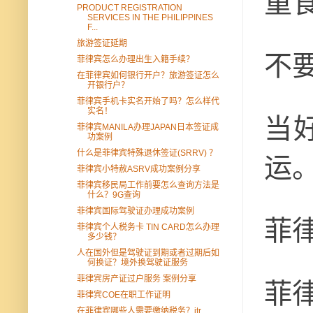
重
PRODUCT REGISTRATION
SERVICES IN THE PHILIPPINES
F...
旅游签证延期
不
菲律宾怎么办理出生入籍手续？
在菲律宾如何银行开户？旅游签证怎么
开银行户？
菲律宾手机卡实名开始了吗？怎么样代
实名！
当
菲律宾MANILA办理JAPAN日本签证成
功案例
什么是菲律宾特殊退休签证(SRRV) ？
运
菲律宾小特赦ASRV成功案例分享
菲律宾移民局工作前要怎么查询方法是
什么？9G查询
菲律宾国际驾驶证办理成功案例
菲
菲律宾个人税务卡 TIN CARD怎么办理
多少钱？
人在国外但是驾驶证到期或者过期后如
何换证？境外换驾驶证服务
菲律宾房产证过户服务 案例分享
菲
菲律宾COE在职工作证明
在菲律宾哪些人需要缴纳税务？itr