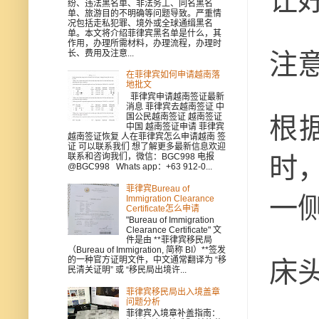
让
纷、违法黑名单、非法务工、同名黑名
单、旅游目的不明确等问题导致。严重情
况包括走私犯罪、境外或全球通缉黑名
单。本文将介绍菲律宾黑名单是什么，其
作用，办理所需材料，办理流程，办理时
长、费用及注意...
注
在菲律宾如何申请越南落
地批文
菲律宾申请越南签证最新
消息 菲律宾去越南签证 中
国公民越南签证 越南签证
根
中国 越南签证申请 菲律宾
越南签证恢复 人在菲律宾怎么申请越南 签
证 可以联系我们 想了解更多最新信息欢迎
联系和咨询我们，微信：BGC998 电报
时
@BGC998 Whats app：+63 912-0...
菲律宾Bureau of
一
Immigration Clearance
Certificate怎么申请
"Bureau of Immigration
Clearance Certificate" 文
件是由 **菲律宾移民局
（Bureau of Immigration, 简称 BI）**签发
的一种官方证明文件，中文通常翻译为 “移
床
民清关证明” 或 “移民局出境许...
菲律宾移民局出入境盖章
问题分析
菲律宾入境章补盖指南：