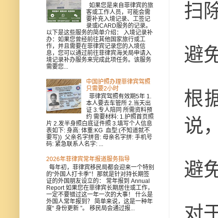
扫
如果您是来自菲律宾的旅
客或工作人员，可能会需
要补充入境记录、工签记
录或iCARD服务的记录。
以下是这些服务的简单介绍： 入境记录补
办：如果您曾经前往其他国家旅行或工
作，并且需要在菲律宾记录您的入境信
避
息，您可以通过前往菲律宾海关局申请入
境记录补办服务来完成此项任务。该服务
需要您...
中国护照办理菲律宾驾照
只需要2小时
根
菲律宾驾照有效期5年 1.
本人要去车管所 2.当天出
证 3.专人陪同 所需资料预
约 需要材料: 1.护照首页照
说
片 2.发半身照白底证件照 3.填写个人信息
表如下: 身高: 体重:KG 血型:(不知道就不
要写)) 父亲名字拼音: 母亲名字拼: 手机号
码: 紧急联系人名字: ...
2026年菲律宾常年报道服务指导
避
每年初，菲律宾移民局都会迎来一个特别
的“外国人打卡季”！那就是针对持长期签
证的外国朋友设立的： 常年报到 Annual
Report 如果您在菲律宾长期居住或工作，
一定不要错过这一年一次的大事！ 什么是
外国人常年报到？ 简单来说，这是一种年
对
度“ 身份更新 ”。 移民局会通过报...