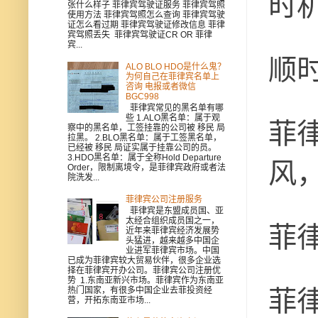
时
张什么样子 菲律宾驾驶证服务 菲律宾驾照
使用方法 菲律宾驾照怎么查询 菲律宾驾驶
证怎么看过期 菲律宾驾驶证修改信息 菲律
宾驾照丢失 菲律宾驾驶证CR OR 菲律
宾...
顺
ALO BLO HDO是什么鬼？
为何自己在菲律宾名单上
咨询 电报或者微信
BGC998
菲律宾常见的黑名单有哪
些 1.ALO黑名单：属于观
菲
察中的黑名单，工签挂靠的公司被 移民 局
拉黑。 2.BLO黑名单：属于工签黑名单，
已经被 移民 局证实属于挂靠公司的员。
3.HDO黑名单：属于全称Hold Departure
风
Order，限制离境令，是菲律宾政府或者法
院洗发...
菲律宾公司注册服务
菲律宾是东盟成员国、亚
太经合组织成员国之一，
菲
近年来菲律宾经济发展势
头猛进，越来越多中国企
业进军菲律宾市场。中国
已成为菲律宾较大贸易伙伴，很多企业选
择在菲律宾开办公司。菲律宾公司注册优
势 1.东南亚新兴市场。菲律宾作为东南亚
菲
热门国家，有很多中国企业去菲投资经
营，开拓东南亚市场...