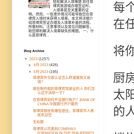
轻松解决入境难题 前往菲
每
律宾旅游或办理签证时，
入境章是至关重要的证
明。然而，一些意外情况可能导致您在菲
律宾入境时未获得入境章。本文将详细介
在
绍菲律宾签证办理及入境章补盖的流程、
所需材料、注意事项以及常见问题解答，
助您顺利解决入境章缺失的难题。 一、什
么是菲律宾...
将
Blog Archive
▼
2023
(1257)
►
4月 2023
(426)
▼
5月 2023
(195)
厨
菲律宾外交部认证怎么样速度快又省
钱？
那些制作假的菲律宾驾驶证的人 你们怎
太
么还不消停一下？
在菲律宾如何开设银行账户？BANK OF
CHINA 中国银行开户服务
的
菲律宾移民有哪些途径，菲律宾华人移
民欢迎您
无标题
菲律宾公司类别COMPANY
FORMATION IN THE PHILIPPINES: