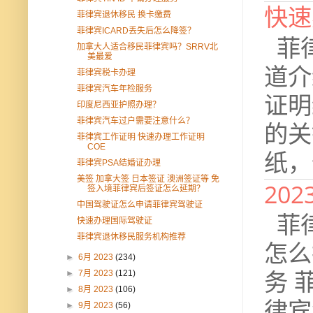
快速
菲律宾退休移民 换卡缴费
菲律宾ICARD丢失后怎么降签？
菲律
加拿大人适合移民菲律宾吗？SRRV北
美最爱
道介
菲律宾税卡办理
菲律宾汽车年检服务
证明
印度尼西亚护照办理？
菲律宾汽车过户需要注意什么？
的关
菲律宾工作证明 快速办理工作证明
COE
纸，假
菲律宾PSA结婚证办理
美签 加拿大签 日本签证 澳洲签证等 免
20
签入境菲律宾后签证怎么延期？
中国驾驶证怎么申请菲律宾驾驶证
菲律
快速办理国际驾驶证
菲律宾退休移民服务机构推荐
怎么
►
6月 2023
(234)
务 
►
7月 2023
(121)
►
8月 2023
(106)
律宾
►
9月 2023
(56)