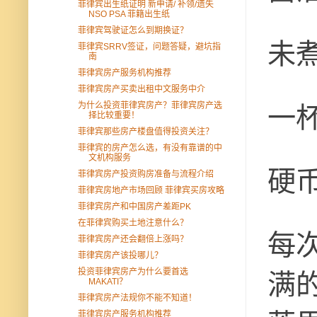
菲律宾出生纸证明 新申请/ 补领/遗失
NSO PSA 菲籍出生纸
菲律宾驾驶证怎么到期换证？
未
菲律宾SRRV签证，问题答疑，避坑指
南
菲律宾房产服务机构推荐
菲律宾房产买卖出租中文服务中介
为什么投资菲律宾房产？菲律宾房产选
一
择比较重要！
菲律宾那些房产楼盘值得投资关注？
菲律宾的房产怎么选，有没有靠谱的中
文机构服务
硬
菲律宾房产投资购房准备与流程介绍
菲律宾房地产市场回顾 菲律宾买房攻略
菲律宾房产和中国房产差距PK
在菲律宾购买土地注意什么？
每
菲律宾房产还会翻倍上涨吗？
菲律宾房产该投哪儿？
投资菲律宾房产为什么要首选
满
MAKATI？
菲律宾房产法规你不能不知道！
菲律宾房产服务机构推荐