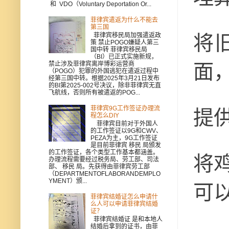
和 VDO（Voluntary Deportation Or...
菲律宾遣返为什么不能去
第三国
将
菲律宾移民局加强遣返政
策 禁止POGO嫌疑人第三
国中转 菲律宾移民局
（BI）已正式实施新规，
面
禁止涉及菲律宾离岸博彩运营商
（POGO）犯罪的外国逃犯在遣返过程中
经第三国中转。根据2025年3月21日发布
的BI第2025-002号决议，除非菲律宾无直
飞航线，否则所有被遣返的POG...
菲律宾9G工作签证办理流
提
程怎么DIY
菲律宾目前对于外国人
的工作签证以9G和CWV、
PEZA为主，9G工作签证
是目前菲律宾 移民 局颁发
的工作签证，各个类型工作基本都涵盖。
将
办理流程需要经过税务局、劳工部、司法
部、 移民 局。先获得由菲律宾劳工部
（DEPARTMENTOFLABORANDEMPLO
YMENT）颁...
可
菲律宾结婚证怎么申请什
么人可以申请菲律宾结婚
证？
菲律宾结婚证 是和本地人
结婚后拿到的证书，由菲