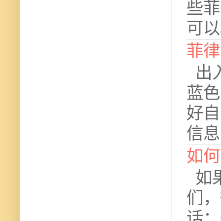
些菲
可以
菲律
出入
蓝色
好自
信息
如何
如果
们，微
话：