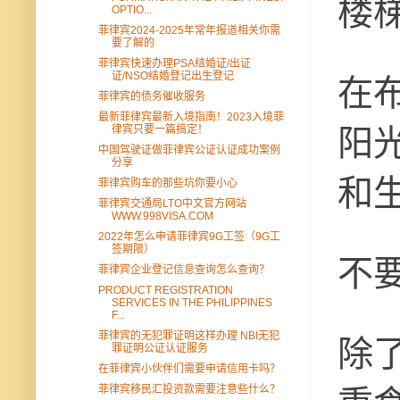
楼
OPTIO...
菲律宾2024-2025年常年报道相关你需
要了解的
菲律宾快速办理PSA结婚证/出证
证/NSO结婚登记出生登记
在
菲律宾的债务催收服务
最新菲律宾最新入境指南！2023入境菲
律宾只要一篇搞定！
阳
中国驾驶证做菲律宾公证认证成功案例
分享
和
菲律宾购车的那些坑你要小心
菲律宾交通局LTO中文官方网站
WWW.998VISA.COM
2022年怎么申请菲律宾9G工签（9G工
签期限）
不
菲律宾企业登记信息查询怎么查询？
PRODUCT REGISTRATION
SERVICES IN THE PHILIPPINES
F...
菲律宾的无犯罪证明这样办理 NBI无犯
除
罪证明公证认证服务
在菲律宾小伙伴们需要申请信用卡吗？
菲律宾移民汇投资款需要注意些什么？