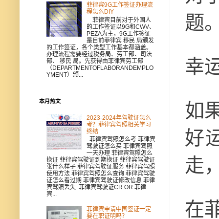
菲律宾9G工作签证办理流
程怎么DIY
题
菲律宾目前对于外国人
的工作签证以9G和CWV、
PEZA为主，9G工作签证
是目前菲律宾 移民 局颁发
的工作签证，各个类型工作基本都涵盖。
办理流程需要经过税务局、劳工部、司法
幸
部、 移民 局。先获得由菲律宾劳工部
（DEPARTMENTOFLABORANDEMPLO
YMENT）颁...
本月热文
如
2023-2024年驾驶证怎么
考？菲律宾驾照相关学习
好
终结
菲律宾驾照怎么考 菲律宾
驾驶证怎么买 菲律宾驾照
一天办理 菲律宾驾照怎么
走
换证 菲律宾驾驶证到期换证 菲律宾驾驶证
张什么样子 菲律宾驾驶证服务 菲律宾驾照
使用方法 菲律宾驾照怎么查询 菲律宾驾驶
证怎么看过期 菲律宾驾驶证修改信息 菲律
宾驾照丢失 菲律宾驾驶证CR OR 菲律
宾...
在
菲律宾申请中国签证一定
要在职证明吗？