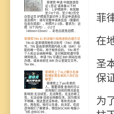
菲律宾 申请 中国旅游签
证 L签证 请准备以下材
料： 1.护照原件：有效期
至少6个月、至少有2页空
菲
白签证页 护照首页复印件 2.签证申请表信
息及照片：填写完整申请表信息（需要的
信息在底部），附照片2-3张，要求为：近
照（6个月内）、小2寸
（48mm×33mm）、彩色白底免冠照...
在
菲律宾TIIN ID 的详细介绍用途和办理方式
TIN ID 是菲律宾税务识别号（TIN）的缩
写，TIN 是由菲律宾国内收入局（BIR）分
配的唯一号码，用于税务目的。 TIN 用于
个人和企业纳税申报、支付税款和遵守菲
律宾税法。 申请 TIN 可通过 BIR 网站在线
圣
办理，或亲自前往 BIR 办公室提交文件。
Tax Ide...
菲律宾上了ALO警示名单
保
和博彩黑名单的人你们在
哪里？
菲律宾上了alo名单的
人，需要清理 查询的可以
咨询我们 目前的情况是会
影响到 无法续签，无法降签，无法办新工
为
签，无法动弹 目前全网都在洗，因为情况
不明确，我这里还没有收，等有洗出来
的，再告知，咱可以先查，后决定。欢迎
咨询我们了解更多，微信BGC998 电报小
飞机 @BGC99...