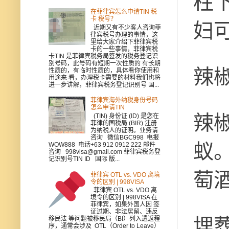
柱
在菲律宾怎么申请TIN 税
卡 税号？
妇
近期又有不少客人咨询菲
律宾税号办理的事情，这
里给大家介绍下菲律宾税
卡的一些事情，菲律宾税
卡TIN 是菲律宾税务局签发的税务登记识
别号码，此号码有短期一次性质的 有长期
辣
性质的，有临时性质的，具体看你使用和
用途来 看，办理税卡需要的材料我们也将
进一步讲解，菲律宾税务登记识别号 国...
菲律宾海外纳税身份号码
怎么申请TIN
辣
(TIN) 身份证 (ID) 是您在
菲律的国税局 (BIR) 注册
为纳税人的证明。业务请
咨询 微信BGC998 电报
蚁
WOW888 电话+63 912 0912 222 邮件
咨询 998visa@gmail.com 菲律宾税务登
记识别号TIN ID 国际 版...
萄
菲律宾 OTL vs. VDO 离境
令的区别 | 998VISA
菲律宾 OTL vs. VDO 离
境令的区别 | 998VISA 在
菲律宾，如果外国人因 签
证过期、非法居留、违反
埋
移民法 等问题被移民局（BI）列入遣返程
序，通常会涉及 OTL（Order to Leave）