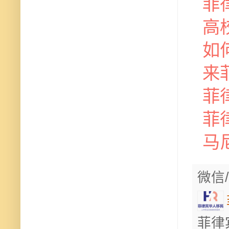
菲
高
如
来
菲
菲
马
微信/
菲律