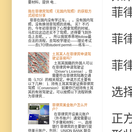
要材料，提供 电...
菲
我在菲律宾驾照（无国内驾照）的获取方
式经验分享
菲菲在国内没有学过车。。。没有国内驾
照，没有换领菲驾照的资格。 买？不巧
的，今年初菲菲铁了心想拿驾照的时候，
马尼拉这边还买不了驾照，还得要飞到外
菲
岛上去呢。。。 所以我就乖乖地follow最
合法的流程，去驾校学理论——理论考试
——去LTO领student permit——练车—...
土耳其人在菲律宾申请驾
驶证容易吗？
菲
土耳其国籍的外国人可以
在菲律宾申请驾驶证
（Driver’s License），但
需要符合菲律宾陆路交通
局（LTO）的相关规定。申请方式主要有
以下几种： 1. 持有土耳其驾驶证换菲律宾
选
驾照（Conversion） 如果你已经持有土耳
其的有效驾驶证，可以按照以下流程转换
为菲律宾...
菲律宾美金账户怎么开
户？
正
在菲律宾开设美元账户
（外币账户）通常需要以
下步骤和材料： 一、选择
银行 菲律宾的主要银行提
供美元账户，包括： UNION BANK 联合