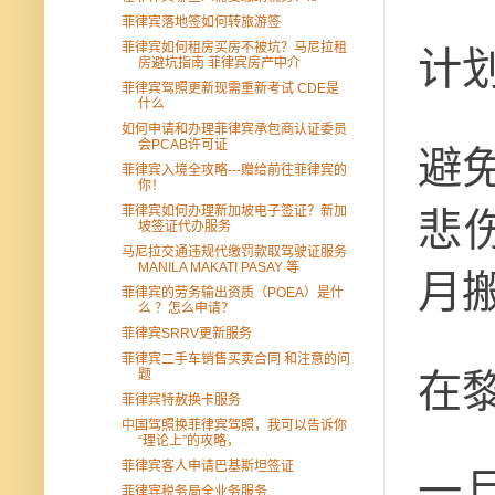
菲律宾落地签如何转旅游签
菲律宾如何租房买房不被坑？马尼拉租
计
房避坑指南 菲律宾房产中介
菲律宾驾照更新现需重新考试 CDE是
什么
如何申请和办理菲律宾承包商认证委员
会PCAB许可证
避
菲律宾入境全攻略---赠给前往菲律宾的
你！
菲律宾如何办理新加坡电子签证？新加
悲
坡签证代办服务
马尼拉交通违规代缴罚款取驾驶证服务
MANILA MAKATI PASAY 等
月
菲律宾的劳务输出资质（POEA）是什
么 ？怎么申请？
菲律宾SRRV更新服务
菲律宾二手车销售买卖合同 和注意的问
题
在
菲律宾特赦换卡服务
中国驾照换菲律宾驾照，我可以告诉你
“理论上”的攻略，
菲律宾客人申请巴基斯坦签证
一
菲律宾税务局全业务服务