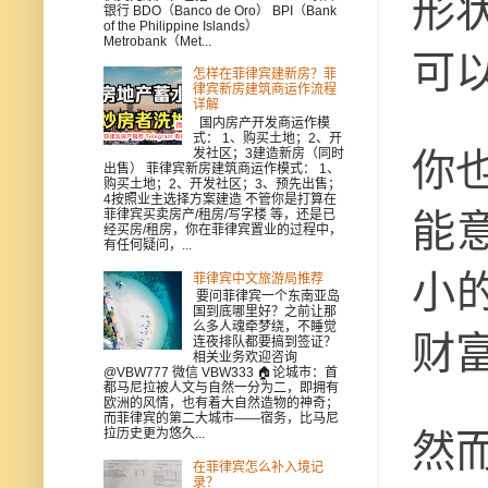
形
银行 BDO（Banco de Oro） BPI（Bank
of the Philippine Islands）
Metrobank（Met...
可
怎样在菲律宾建新房？菲
律宾新房建筑商运作流程
详解
国内房产开发商运作模
式： 1、购买土地；2、开
发社区；3建造新房（同时
你
出售） 菲律宾新房建筑商运作模式： 1、
购买土地；2、开发社区；3、预先出售；
4按照业主选择方案建造 不管你是打算在
菲律宾买卖房产/租房/写字楼 等，还是已
能
经买房/租房，你在菲律宾置业的过程中，
有任何疑问，...
小
菲律宾中文旅游局推荐
要问菲律宾一个东南亚岛
国到底哪里好？之前让那
么多人魂牵梦绕，不睡觉
财
连夜排队都要搞到签证？
相关业务欢迎咨询
@VBW777 微信 VBW333 🏠论城市：首
都马尼拉被人文与自然一分为二，即拥有
欧洲的风情，也有着大自然造物的神奇；
而菲律宾的第二大城市——宿务，比马尼
拉历史更为悠久...
然
在菲律宾怎么补入境记
录？