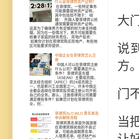
什么是菲律宾资产证明？
在菲律宾，一些特定事务
可能需要提供资产证明，
其中包括但不限于： 结
大
婚： 外国人娶菲律宾公民
通常需要提供资产证明。
这是为了确保男方有足够的财力来支持婚
姻，因为在一些情况下，男方可能需要负
担妻子家庭的财务责任。 房地产投资：
如果你计划在菲律宾购买房地产，有些地
说
区可能要求你提供...
中国企业在菲律宾怎么注
册
方
中国人可以在菲律宾注册
什么公司？需要满足什么
条件？ 菲律宾是东盟
（ASEAN）主要成员国，
亚太经合组织（APEC）的24成员国之
一，也是新兴工业国家之一。许多中国企
门
业都会选择在菲律宾投资或注册公司开拓
自己的业务。那么，注册菲律宾公司需要
满足哪些条件？如果您计划在菲律宾创
业，创...
菲律宾ALO WLO 黑名单及
当
申诉解除流程
菲律宾黑名单是外国游客
在菲律宾移民局的不良记
录，可能由逾期黑名单、
入境黑名单、经济财产纠