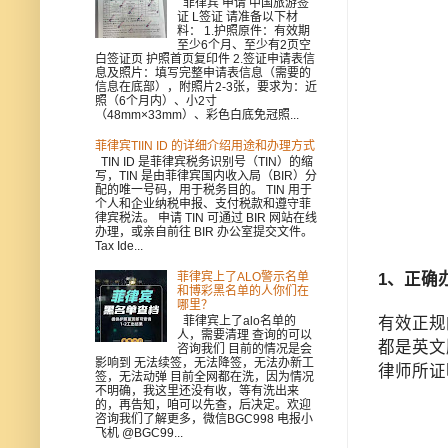
菲律宾 申请 中国旅游签
证 L签证 请准备以下材
料： 1.护照原件：有效期
至少6个月、至少有2页空
白签证页 护照首页复印件 2.签证申请表信
息及照片：填写完整申请表信息（需要的
信息在底部），附照片2-3张，要求为：近
照（6个月内）、小2寸
（48mm×33mm）、彩色白底免冠照...
菲律宾TIIN ID 的详细介绍用途和办理方式
TIN ID 是菲律宾税务识别号（TIN）的缩
写，TIN 是由菲律宾国内收入局（BIR）分
配的唯一号码，用于税务目的。 TIN 用于
个人和企业纳税申报、支付税款和遵守菲
律宾税法。 申请 TIN 可通过 BIR 网站在线
办理，或亲自前往 BIR 办公室提交文件。
Tax Ide...
1、正确
菲律宾上了ALO警示名单
和博彩黑名单的人你们在
哪里？
有效正规
菲律宾上了alo名单的
人，需要清理 查询的可以
都是英文
咨询我们 目前的情况是会
影响到 无法续签，无法降签，无法办新工
律师所证
签，无法动弹 目前全网都在洗，因为情况
不明确，我这里还没有收，等有洗出来
的，再告知，咱可以先查，后决定。欢迎
咨询我们了解更多，微信BGC998 电报小
飞机 @BGC99...