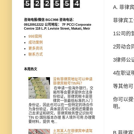
5
2
2
5
5
4
A. 菲
菲律宾工
咨询电报/微信 BGC998 咨询电话：
09120912222 公司地址： 7F PCCI Corporate
Centre 118 L.P. Leviste Street, Makati, Metr
1公司的
998官网
成功案例
2劳动合同
更多资讯
联系方式
3律师公
本周热文
4在职证
没有菲律宾地址可以申请
菲律宾税号TIN吗？
等其他可
在申请一些海外银行，交
易所等会要求提供合法身
份验证，菲律宾税卡是菲
你可以提
律宾一张最低标准的入门
身份证，因此也可以在一些特定的场合作
明。
为身份验证，具体是否可以使用还需要自
己去求证和研究，菲律宾税务登记识别号
TIN ID 国际版本办理 客人境外可用 办理需
要材料，提供 电...
土耳其人在菲律宾申请驾
B.菲律