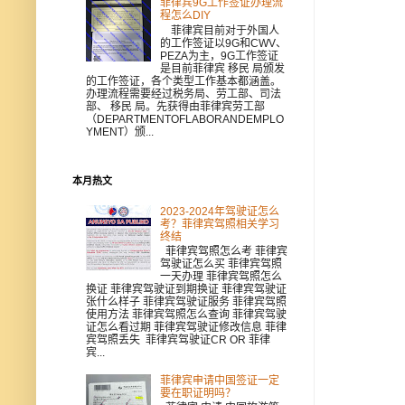
菲律宾9G工作签证办理流
程怎么DIY
菲律宾目前对于外国人
的工作签证以9G和CWV、
PEZA为主，9G工作签证
是目前菲律宾 移民 局颁发
的工作签证，各个类型工作基本都涵盖。
办理流程需要经过税务局、劳工部、司法
部、 移民 局。先获得由菲律宾劳工部
（DEPARTMENTOFLABORANDEMPLO
YMENT）颁...
本月热文
2023-2024年驾驶证怎么
考？菲律宾驾照相关学习
终结
菲律宾驾照怎么考 菲律宾
驾驶证怎么买 菲律宾驾照
一天办理 菲律宾驾照怎么
换证 菲律宾驾驶证到期换证 菲律宾驾驶证
张什么样子 菲律宾驾驶证服务 菲律宾驾照
使用方法 菲律宾驾照怎么查询 菲律宾驾驶
证怎么看过期 菲律宾驾驶证修改信息 菲律
宾驾照丢失 菲律宾驾驶证CR OR 菲律
宾...
菲律宾申请中国签证一定
要在职证明吗？