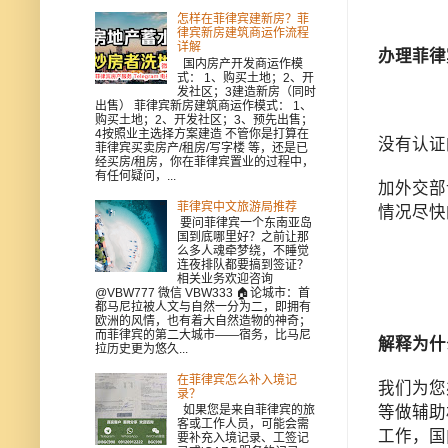
怎样在菲律宾建新房？菲
律宾新房建筑商运作流程
详解
办理菲律
国内房产开发商运作模
式： 1、购买土地；2、开
发社区；3建造新房（同时
出售） 菲律宾新房建筑商运作模式： 1、
购买土地；2、开发社区；3、预先出售；
4按照业主选择方案建造 不管你是打算在
没有认证
菲律宾买卖房产/租房/写字楼 等，还是已
经买房/租房，你在菲律宾置业的过程中，
有任何疑问，...
加外交部
菲律宾中文旅游局推荐
情况尽快
要问菲律宾一个东南亚岛
国到底哪里好？之前让那
么多人魂牵梦绕，不睡觉
连夜排队都要搞到签证？
相关业务欢迎咨询
@VBW777 微信 VBW333 🏠论城市：首
都马尼拉被人文与自然一分为二，即拥有
欧洲的风情，也有着大自然造物的神奇；
而菲律宾的第二大城市——宿务，比马尼
解释为什
拉历史更为悠久...
在菲律宾怎么补入境记
我们为您
录？
如果您是来自菲律宾的旅
等做辅助
客或工作人员，可能会需
工作，国
要补充入境记录、工签记