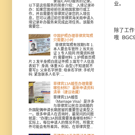
录或iCARD服务的记录。
业。
以下是这些服务的简单介绍： 入境记录补
办：如果您曾经前往其他国家旅行或工
作，并且需要在菲律宾记录您的入境信
息，您可以通过前往菲律宾海关局申请入
境记录补办服务来完成此项任务。该服务
需要您...
除了工作
中国护照办理菲律宾驾照
哦 BG
只需要2小时
菲律宾驾照有效期5年 1.
本人要去车管所 2.当天出
证 3.专人陪同 所需资料预
约 需要材料: 1.护照首页照
片 2.发半身照白底证件照 3.填写个人信息
表如下: 身高: 体重:KG 血型:(不知道就不
要写)) 父亲名字拼音: 母亲名字拼: 手机号
码: 紧急联系人名字: ...
菲律宾13A婚签办理需要
哪些材料？ 最新申请资料
清单（建议收藏）
菲律宾13A婚签
（Marriage Visa）是许多
与菲律宾公民合法结婚的
外国配偶申请长期居留的重要签证类型之
一。很多申请人在咨询时，最常问的问题
就是："办理13A到底需要准备哪些材料？"
实际上，每位申请人的情况不同，所需文
件可能会有所差异。例如，在菲律宾登...