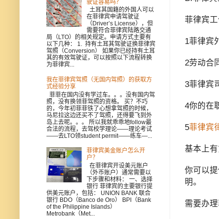
驶证容易吗？
土耳其国籍的外国人可以
在菲律宾申请驾驶证
菲律宾工
（Driver’s License），但
需要符合菲律宾陆路交通
局（LTO）的相关规定。申请方式主要有
1菲律宾
以下几种： 1. 持有土耳其驾驶证换菲律宾
驾照（Conversion） 如果你已经持有土耳
其的有效驾驶证，可以按照以下流程转换
2劳动合同
为菲律宾...
我在菲律宾驾照（无国内驾照）的获取方
3菲律宾
式经验分享
菲菲在国内没有学过车。。。没有国内驾
照，没有换领菲驾照的资格。 买？不巧
4你的在
的，今年初菲菲铁了心想拿驾照的时候，
马尼拉这边还买不了驾照，还得要飞到外
岛上去呢。。。 所以我就乖乖地follow最
5
菲律宾
合法的流程，去驾校学理论——理论考试
——去LTO领student permit——练车—...
基本上有
菲律宾美金账户怎么开
户？
在菲律宾开设美元账户
你可以提
（外币账户）通常需要以
下步骤和材料： 一、选择
明。
银行 菲律宾的主要银行提
供美元账户，包括： UNION BANK 联合
银行 BDO（Banco de Oro） BPI（Bank
需要办理
of the Philippine Islands）
Metrobank（Met...