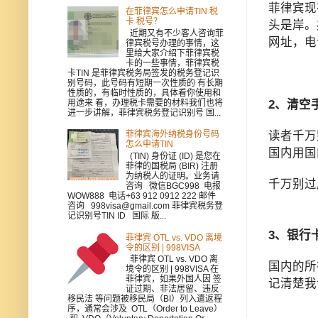
菲律宾现
在菲律宾怎么申请TIN 税
卡 税号？
头是岸。
近期又有不少客人咨询菲
网址，电
律宾税号办理的事情，这
里给大家介绍下菲律宾税
卡的一些事情，菲律宾税
卡TIN 是菲律宾税务局签发的税务登记识
别号码，此号码有短期一次性质的 有长期
性质的，有临时性质的，具体看你使用和
用途来 看，办理税卡需要的材料我们也将
2、清空
进一步讲解，菲律宾税务登记识别号 国...
读者千万
菲律宾海外纳税身份号码
怎么申请TIN
国内用国
(TIN) 身份证 (ID) 是您在
菲律的国税局 (BIR) 注册
为纳税人的证明。业务请
千万别过
咨询 微信BGC998 电报
WOW888 电话+63 912 0912 222 邮件
咨询 998visa@gmail.com 菲律宾税务登
记识别号TIN ID 国际 版...
3、银行
菲律宾 OTL vs. VDO 离境
令的区别 | 998VISA
菲律宾 OTL vs. VDO 离
国内的所
境令的区别 | 998VISA 在
菲律宾，如果外国人因 签
记清楚我
证过期、非法居留、违反
移民法 等问题被移民局（BI）列入遣返程
序，通常会涉及 OTL（Order to Leave）