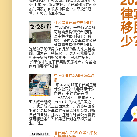
2
择在菲律宾开办公司。菲律宾公司注册优
势 1.东南亚新兴市场。菲律宾作为东南亚
律
热门国家，有很多中国企业去菲投资经
营，开拓东南亚市场...
什么是菲律宾资产证明？
移
在菲律宾，一些特定事务
可能需要提供资产证明，
其中包括但不限于： 结
少
婚： 外国人娶菲律宾公民
通常需要提供资产证明。
这是为了确保男方有足够的财力来支持婚
姻，因为在一些情况下，男方可能需要负
担妻子家庭的财务责任。 房地产投资：
如果你计划在菲律宾购买房地产，有些地
区可能要求你提供...
中国企业在菲律宾怎么注
册
中国人可以在菲律宾注册
什么公司？需要满足什么
条件？ 菲律宾是东盟
（ASEAN）主要成员国，
亚太经合组织（APEC）的24成员国之
一，也是新兴工业国家之一。许多中国企
业都会选择在菲律宾投资或注册公司开拓
自己的业务。那么，注册菲律宾公司需要
满足哪些条件？如果您计划在菲律宾创
业，创...
菲律宾ALO WLO 黑名单及