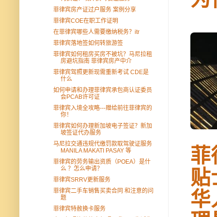
菲律宾房产证过户服务 案例分享
菲律宾COE在职工作证明
在菲律宾哪些人需要缴纳税务？itr
菲律宾落地签如何转旅游签
菲律宾如何租房买房不被坑？马尼拉租
房避坑指南 菲律宾房产中介
菲律宾驾照更新现需重新考试 CDE是
什么
如何申请和办理菲律宾承包商认证委员
会PCAB许可证
菲律宾入境全攻略---赠给前往菲律宾的
你！
菲律宾如何办理新加坡电子签证？新加
坡签证代办服务
马尼拉交通违规代缴罚款取驾驶证服务
菲
MANILA MAKATI PASAY 等
菲律宾的劳务输出资质（POEA）是什
么 ？怎么申请？
贴
菲律宾SRRV更新服务
菲律宾二手车销售买卖合同 和注意的问
华
题
菲律宾特赦换卡服务