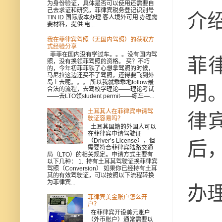
为身份验证，具体是否可以使用还需要自
己去求证和研究，菲律宾税务登记识别号
介绍
TIN ID 国际版本办理 客人境外可用 办理需
要材料，提供 电...
我在菲律宾驾照（无国内驾照）的获取方
式经验分享
菲菲在国内没有学过车。。。没有国内驾
菲
照，没有换领菲驾照的资格。 买？不巧
的，今年初菲菲铁了心想拿驾照的时候，
马尼拉这边还买不了驾照，还得要飞到外
岛上去呢。。。 所以我就乖乖地follow最
明
合法的流程，去驾校学理论——理论考试
——去LTO领student permit——练车—...
土耳其人在菲律宾申请驾
律
驶证容易吗？
土耳其国籍的外国人可以
在菲律宾申请驾驶证
（Driver’s License），但
后
需要符合菲律宾陆路交通
局（LTO）的相关规定。申请方式主要有
以下几种： 1. 持有土耳其驾驶证换菲律宾
驾照（Conversion） 如果你已经持有土耳
其的有效驾驶证，可以按照以下流程转换
为菲律宾...
办
菲律宾美金账户怎么开
户？
在菲律宾开设美元账户
（外币账户）通常需要以