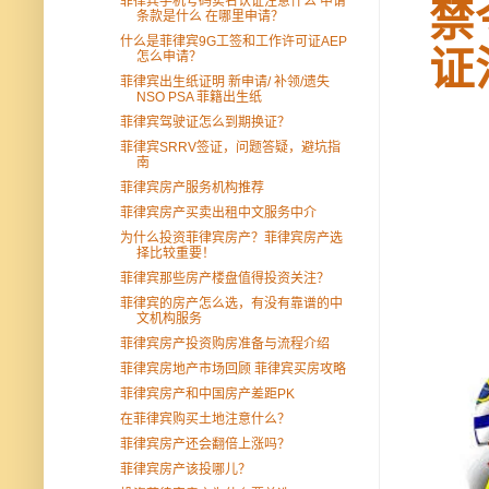
菲律宾手机号码实名认证注意什么 申请
禁
条款是什么 在哪里申请？
什么是菲律宾9G工签和工作许可证AEP
证
怎么申请？
菲律宾出生纸证明 新申请/ 补领/遗失
NSO PSA 菲籍出生纸
菲律宾驾驶证怎么到期换证？
菲律宾SRRV签证，问题答疑，避坑指
南
菲律宾房产服务机构推荐
菲律宾房产买卖出租中文服务中介
为什么投资菲律宾房产？菲律宾房产选
择比较重要！
菲律宾那些房产楼盘值得投资关注？
菲律宾的房产怎么选，有没有靠谱的中
文机构服务
菲律宾房产投资购房准备与流程介绍
菲律宾房地产市场回顾 菲律宾买房攻略
菲律宾房产和中国房产差距PK
在菲律宾购买土地注意什么？
菲律宾房产还会翻倍上涨吗？
菲律宾房产该投哪儿？