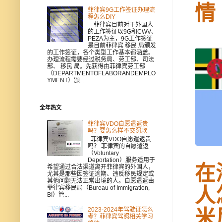
情
菲律宾9G工作签证办理流
程怎么DIY
菲律宾目前对于外国人
的工作签证以9G和CWV、
PEZA为主，9G工作签证
是目前菲律宾 移民 局颁发
的工作签证，各个类型工作基本都涵盖。
办理流程需要经过税务局、劳工部、司法
部、 移民 局。先获得由菲律宾劳工部
（DEPARTMENTOFLABORANDEMPLO
YMENT）颁...
全年热文
菲律宾VDO自愿遣返贵
吗？要怎么样不交罚款
菲律宾VDO自愿遣返贵
吗？ 菲律宾的自愿遣返
（Voluntary
Deportation）服务适用于
在
希望通过合法渠道离开菲律宾的外国人，
尤其是那些因签证逾期、违反移民规定或
其他问题无法正常出境的人。自愿遣返由
人
菲律宾移民局（Bureau of Immigration,
BI）管...
米
2023-2024年驾驶证怎么
考？菲律宾驾照相关学习