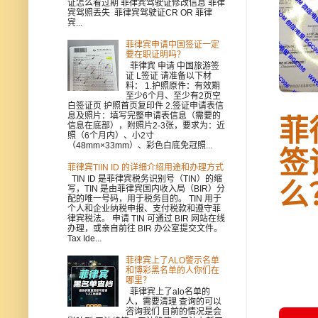
证怎么看过期 菲律宾驾驶证修改信息 菲律
宾驾照丢失 菲律宾驾驶证CR OR 菲律
宾...
菲律宾申请中国签证一定
要在职证明吗？
菲律宾 申请 中国旅游签
证 L签证 请准备以下材
料： 1.护照原件：有效期
至少6个月、至少有2页空
白签证页 护照首页复印件 2.签证申请表信
息及照片：填写完整申请表信息（需要的
菲
信息在底部），附照片2-3张，要求为：近
照（6个月内）、小2寸
（48mm×33mm）、彩色白底免冠照...
签
菲律宾TIIN ID 的详细介绍用途和办理方式
TIN ID 是菲律宾税务识别号（TIN）的缩
么
写，TIN 是由菲律宾国内收入局（BIR）分
配的唯一号码，用于税务目的。 TIN 用于
个人和企业纳税申报、支付税款和遵守菲
律宾税法。 申请 TIN 可通过 BIR 网站在线
办理，或亲自前往 BIR 办公室提交文件。
Tax Ide...
菲律宾上了ALO警示名单
和博彩黑名单的人你们在
哪里？
菲律宾上了alo名单的
人，需要清理 查询的可以
咨询我们 目前的情况是会