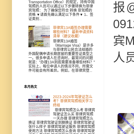
Transportation Office）的规定，持有中国
报@
驾照的人员可以通过以下步骤转换为菲律
宾驾照： 为了确保您符合 转换 菲驾照的
资格 ▼请首先确认满足以下条件▼ 1、签
证类别...
09
菲律宾13A婚签办理需要
哪些材料？ 最新申请资料
宾M
清单（建议收藏）
菲律宾13A婚签
（Marriage Visa）是许多
与菲律宾公民合法结婚的
人
外国配偶申请长期居留的重要签证类型之
一。很多申请人在咨询时，最常问的问题
就是："办理13A到底需要准备哪些材料？"
实际上，每位申请人的情况不同，所需文
件可能会有所差异。例如，在菲律宾登...
本月热文
2023-2024年驾驶证怎么
考？菲律宾驾照相关学习
终结
菲律宾驾照怎么考 菲律宾
驾驶证怎么买 菲律宾驾照
一天办理 菲律宾驾照怎么
换证 菲律宾驾驶证到期换证 菲律宾驾驶证
张什么样子 菲律宾驾驶证服务 菲律宾驾照
使用方法 菲律宾驾照怎么查询 菲律宾驾驶