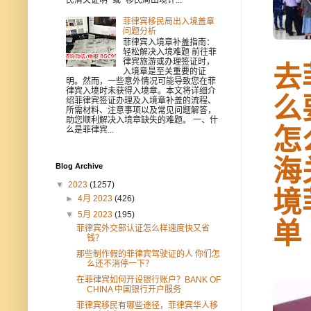
菲律宾移民局出入境盖章
问题分析
菲律宾入境章补盖指南：
轻松解决入境难题 前往菲
律宾旅游或办理签证时，
去
入境章是至关重要的证
明。然而，一些意外情况可能导致您在菲
律宾入境时未获得入境章。本文将详细介
么
绍菲律宾签证办理及入境章补盖的流程、
所需材料、注意事项以及常见问题解答，
助您顺利解决入境章缺失的难题。 一、什
怎
么是菲律宾...
海
Blog Archive
▼
2023
(1257)
境
►
4月 2023
(426)
▼
5月 2023
(195)
单
菲律宾外交部认证怎么样速度快又省
钱？
那些制作假的菲律宾驾驶证的人 你们怎
么还不消停一下？
在菲律宾如何开设银行账户？BANK OF
CHINA 中国银行开户服务
菲律宾移民有哪些途径，菲律宾华人移