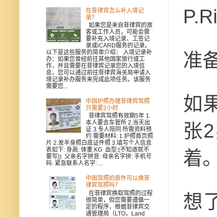
P.R
在菲律宾怎么补入境记
录？
如果您是来自菲律宾的旅
客或工作人员，可能会需
要补充入境记录、工签记
录或iCARD服务的记录。
以下是这些服务的简单介绍： 入境记录补
准备
办：如果您曾经前往其他国家旅行或工
作，并且需要在菲律宾记录您的入境信
息，您可以通过前往菲律宾海关局申请入
境记录补办服务来完成此项任务。该服务
需要您...
如
中国护照办理菲律宾驾照
只需要2小时
菲律宾驾照有效期5年 1.
本人要去车管所 2.当天出
张
证 3.专人陪同 所需资料预
约 需要材料: 1.护照首页照
片 2.发半身照白底证件照 3.填写个人信息
表如下: 身高: 体重:KG 血型:(不知道就不
着
要写)) 父亲名字拼音: 母亲名字拼: 手机号
码: 紧急联系人名字: ...
中国驾照的原件可以换菲
律宾驾照吗？
在菲律宾换取驾照的过程
想
很简单，但您需要遵循一
定的程序，根据菲律宾交
通管理局（LTO，Land