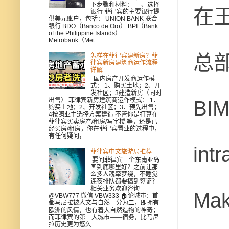
下步骤和材料： 一、选择
在
银行 菲律宾的主要银行提
供美元账户，包括： UNION BANK 联合
银行 BDO（Banco de Oro） BPI（Bank
of the Philippine Islands）
Metrobank（Met...
总
怎样在菲律宾建新房？菲
律宾新房建筑商运作流程
详解
国内房产开发商运作模
式： 1、购买土地；2、开
发社区；3建造新房（同时
出售） 菲律宾新房建筑商运作模式： 1、
BI
购买土地；2、开发社区；3、预先出售；
4按照业主选择方案建造 不管你是打算在
菲律宾买卖房产/租房/写字楼 等，还是已
经买房/租房，你在菲律宾置业的过程中，
有任何疑问，...
int
菲律宾中文旅游局推荐
要问菲律宾一个东南亚岛
国到底哪里好？之前让那
么多人魂牵梦绕，不睡觉
连夜排队都要搞到签证？
相关业务欢迎咨询
Ma
@VBW777 微信 VBW333 🏠论城市：首
都马尼拉被人文与自然一分为二，即拥有
欧洲的风情，也有着大自然造物的神奇；
而菲律宾的第二大城市——宿务，比马尼
拉历史更为悠久...