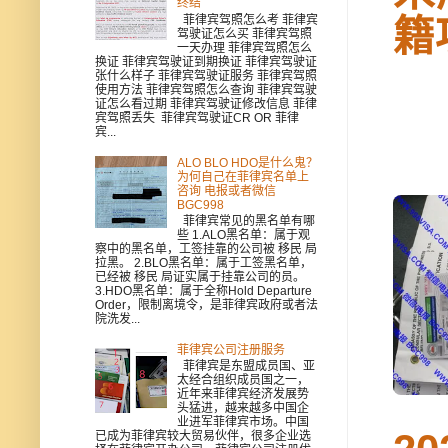
终结
菲律宾驾照怎么考 菲律宾
籍
驾驶证怎么买 菲律宾驾照
一天办理 菲律宾驾照怎么
换证 菲律宾驾驶证到期换证 菲律宾驾驶证
张什么样子 菲律宾驾驶证服务 菲律宾驾照
使用方法 菲律宾驾照怎么查询 菲律宾驾驶
证怎么看过期 菲律宾驾驶证修改信息 菲律
宾驾照丢失 菲律宾驾驶证CR OR 菲律
宾...
ALO BLO HDO是什么鬼？
为何自己在菲律宾名单上
咨询 电报或者微信
BGC998
菲律宾常见的黑名单有哪
些 1.ALO黑名单：属于观
察中的黑名单，工签挂靠的公司被 移民 局
拉黑。 2.BLO黑名单：属于工签黑名单，
已经被 移民 局证实属于挂靠公司的员。
3.HDO黑名单：属于全称Hold Departure
Order，限制离境令，是菲律宾政府或者法
院洗发...
菲律宾公司注册服务
菲律宾是东盟成员国、亚
太经合组织成员国之一，
近年来菲律宾经济发展势
头猛进，越来越多中国企
业进军菲律宾市场。中国
已成为菲律宾较大贸易伙伴，很多企业选