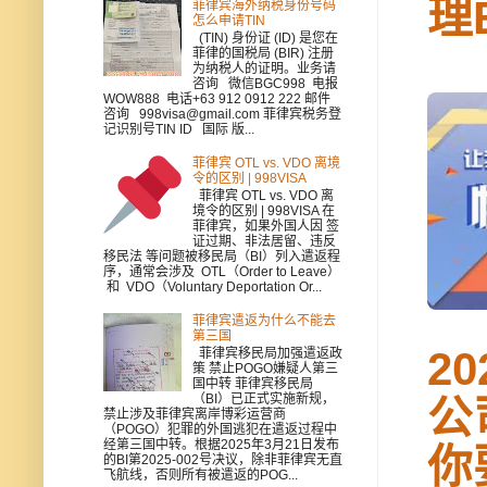
理
菲律宾海外纳税身份号码
怎么申请TIN
(TIN) 身份证 (ID) 是您在
菲律的国税局 (BIR) 注册
为纳税人的证明。业务请
咨询 微信BGC998 电报
WOW888 电话+63 912 0912 222 邮件
咨询 998visa@gmail.com 菲律宾税务登
记识别号TIN ID 国际 版...
菲律宾 OTL vs. VDO 离境
令的区别 | 998VISA
菲律宾 OTL vs. VDO 离
境令的区别 | 998VISA 在
菲律宾，如果外国人因 签
证过期、非法居留、违反
移民法 等问题被移民局（BI）列入遣返程
序，通常会涉及 OTL（Order to Leave）
和 VDO（Voluntary Deportation Or...
菲律宾遣返为什么不能去
第三国
2
菲律宾移民局加强遣返政
策 禁止POGO嫌疑人第三
国中转 菲律宾移民局
（BI）已正式实施新规，
公
禁止涉及菲律宾离岸博彩运营商
（POGO）犯罪的外国逃犯在遣返过程中
经第三国中转。根据2025年3月21日发布
你
的BI第2025-002号决议，除非菲律宾无直
飞航线，否则所有被遣返的POG...