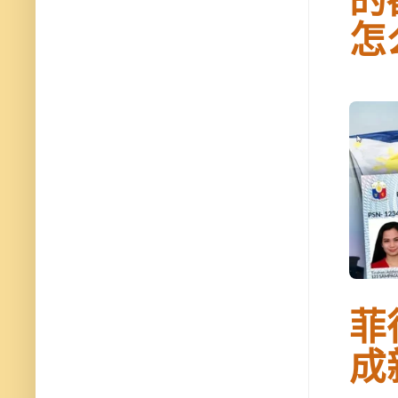
的
怎
菲
成