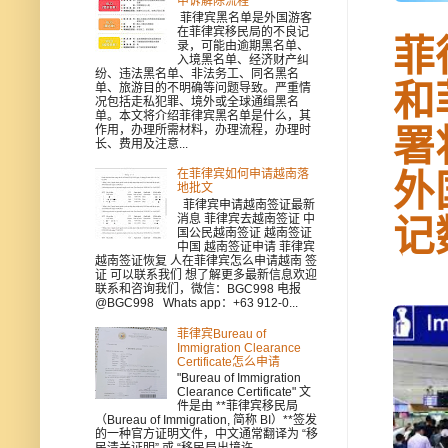
申诉解除流程
菲律宾黑名单是外国游客
在菲律宾移民局的不良记
菲
录，可能由逾期黑名单、
入境黑名单、经济财产纠
纷、违法黑名单、非法务工、同名黑名
和
单、旅游目的不明确等问题导致。严重情
况包括走私犯罪、境外或全球通缉黑名
单。本文将介绍菲律宾黑名单是什么，其
作用，办理所需材料，办理流程，办理时
署
长、费用及注意...
在菲律宾如何申请越南落
外
地批文
菲律宾申请越南签证最新
消息 菲律宾去越南签证 中
记
国公民越南签证 越南签证
中国 越南签证申请 菲律宾
越南签证恢复 人在菲律宾怎么申请越南 签
证 可以联系我们 想了解更多最新信息欢迎
联系和咨询我们，微信：BGC998 电报
@BGC998 Whats app：+63 912-0...
菲律宾Bureau of
Immigration Clearance
Certificate怎么申请
"Bureau of Immigration
Clearance Certificate" 文
件是由 **菲律宾移民局
（Bureau of Immigration, 简称 BI）**签发
的一种官方证明文件，中文通常翻译为 “移
民清关证明” 或 “移民局出境许...