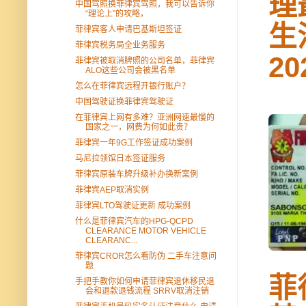
理
中国驾照换菲律宾驾照，我可以告诉你
“理论上”的攻略，
生
菲律宾客人申请巴基斯坦签证
菲律宾税务局全业务服务
2
菲律宾被取消牌照的公司名单，菲律宾
ALO这些公司会被黑名单
怎么在菲律宾远程开银行账户？
中国驾驶证换菲律宾驾驶证
在菲律宾上网有多难？亚洲网速最慢的
国家之一，网费为何如此贵？
菲律宾一年9G工作签证成功案例
马尼拉领馆日本签证服务
菲律宾原装车牌升级补办换新案例
菲律宾AEP取消实例
菲律宾LTO驾驶证更新 成功案例
什么是菲律宾汽车的HPG-QCPD
CLEARANCE MOTOR VEHICLE
CLEARANC...
菲律宾CROR怎么看防伪 二手车注意问
题
菲
手把手教你如何申请菲律宾退休移民退
会和退款退钱流程 SRRV取消注销