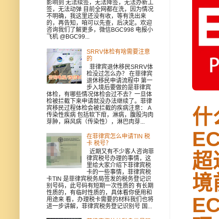
影响到 无法续签，无法降签，无法办新工
签，无法动弹 目前全网都在洗，因为情况
不明确，我这里还没有收，等有洗出来
的，再告知，咱可以先查，后决定。欢迎
咨询我们了解更多，微信BGC998 电报小
飞机 @BGC99...
SRRV体检有啥需要注意
的
菲律宾退休移民SRRV体
检没过怎么办？ 在菲律宾
退休移民申请流程中 第一
步入境后要做的是菲律宾
体检，有哪些情况体检会过不去？一旦体
检被拦截下来申请就没办法继续了。菲律
宾移民过程体检会被拦截的疾病注意： A
什
传染性疾病 包括软下疳，淋病，腹股沟肉
芽肿，麻风病（传染性），淋巴肉芽...
E
在菲律宾怎么申请TIN 税
卡 税号？
近期又有不少客人咨询菲
超
律宾税号办理的事情，这
里给大家介绍下菲律宾税
卡的一些事情，菲律宾税
境
卡TIN 是菲律宾税务局签发的税务登记识
别号码，此号码有短期一次性质的 有长期
性质的，有临时性质的，具体看你使用和
E
用途来 看，办理税卡需要的材料我们也将
进一步讲解，菲律宾税务登记识别号 国...