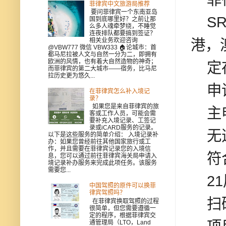
菲律宾中文旅游局推荐
要问菲律宾一个东南亚岛
SR
国到底哪里好？之前让那
么多人魂牵梦绕，不睡觉
连夜排队都要搞到签证？
港，
相关业务欢迎咨询
@VBW777 微信 VBW333 🏠论城市：首
都马尼拉被人文与自然一分为二，即拥有
欧洲的风情，也有着大自然造物的神奇；
定存
而菲律宾的第二大城市——宿务，比马尼
拉历史更为悠久...
申
在菲律宾怎么补入境记
录？
如果您是来自菲律宾的旅
主申
客或工作人员，可能会需
要补充入境记录、工签记
录或iCARD服务的记录。
无
以下是这些服务的简单介绍： 入境记录补
办：如果您曾经前往其他国家旅行或工
作，并且需要在菲律宾记录您的入境信
符合
息，您可以通过前往菲律宾海关局申请入
境记录补办服务来完成此项任务。该服务
需要您...
21
中国驾照的原件可以换菲
律宾驾照吗？
扫码
在菲律宾换取驾照的过程
很简单，但您需要遵循一
定的程序，根据菲律宾交
通管理局（LTO，Land