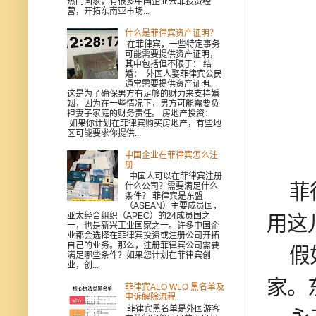
热门国家，有很多中国企业去菲投资经
营，开拓东南亚市场...
什么是菲律宾资产证明？
在菲律宾，一些特定事务
可能需要提供资产证明，
其中包括但不限于： 结
婚： 外国人娶菲律宾公民
通常需要提供资产证明。
这是为了确保男方有足够的财力来支持婚
姻，因为在一些情况下，男方可能需要负
担妻子家庭的财务责任。 房地产投资：
如果你计划在菲律宾购买房地产，有些地
区可能要求你提供...
中国企业在菲律宾怎么注
册
中国人可以在菲律宾注册
菲律
什么公司？需要满足什么
条件？ 菲律宾是东盟
（ASEAN）主要成员国，
亚太经合组织（APEC）的24成员国之
用这
一，也是新兴工业国家之一。许多中国企
业都会选择在菲律宾投资或注册公司开拓
自己的业务。那么，注册菲律宾公司需要
假如
满足哪些条件？如果您计划在菲律宾创
业，创...
家。
菲律宾ALO WLO 黑名单及
申诉解除流程
菲律宾黑名单是外国游客