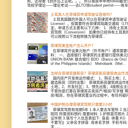
照，还得要飞到外岛上去呢。。。 所以我就乖乖地follow最
驾校学理论——理论考试——去LTO领student permit——练车—
土耳其人在菲律宾申请驾驶证容易吗？
土耳其国籍的外国人可以在菲律宾申请驾驶证（Dri
License），但需要符合菲律宾陆路交通局（L
定。申请方式主要有以下几种： 1. 持有土耳
宾驾照（Conversion） 如果你已经持有土耳
可以按照以下流程转换为菲律宾...
菲律宾美金账户怎么开户？
在菲律宾开设美元账户（外币账户）通常需要
料： 一、选择银行 菲律宾的主要银行提供美
UNION BANK 联合银行 BDO（Banco de Oro）
of the Philippine Islands） Metrobank（Met...
怎样在菲律宾建新房？菲律宾新房建筑商运作
国内房产开发商运作模式： 1、购买土地；2、
建造新房（同时出售） 菲律宾新房建筑商运作模
土地；2、开发社区；3、预先出售；4按照业
不管你是打算在菲律宾买卖房产/租房/写字楼 
房/租房，你在菲律宾置业的过程中，有任何疑问，
中国护照办理菲律宾驾照只需要2小时
菲律宾驾照有效期5年 1.本人要去车管所 2.当天
陪同 所需资料预约 需要材料: 1.护照首页照片 
证件照 3.填写个人信息表如下: 身高: 体重:KG
不要写)) 父亲名字拼音: 母亲名字拼: 手机号码
字: ...