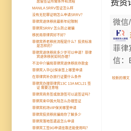
费资
居留签证所需条件和流程
MANILA SRRV签证怎么样
没有无犯罪证明怎么申请SRRV？
微信/
菲律宾退休移民最新年纪限制
菲律宾SRRV 怎么防止被骗
移民局菲律宾好不好？
菲律宾养老移民流程是什么？投资标准
是怎样的？
菲律
菲律宾退休移民多少岁可以申请？菲律
宾退休移民如何办理？
信：B
不法中介骗局菲律宾退休移民存款金
菲律宾入华Q2探亲签上哪里申请
在菲律宾补办旅行证要什么条件
较新的博文
菲律宾办理菲律宾13C 13A MCL21 签
证 需要注意啥
菲律宾商务签或旅游签可以返签证吗？
菲律宾来中国大陆怎么办理签证
菲律宾机场VIP保关哪里申请
菲律宾投资移民骗局你了解多少
菲律宾落地签遣返怎么申请
菲律宾工签9G申请挂靠还能使用吗？