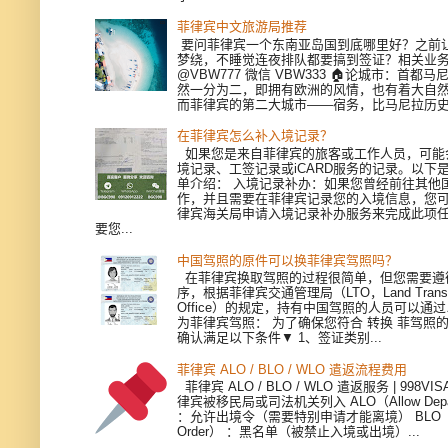
菲律宾中文旅游局推荐
要问菲律宾一个东南亚岛国到底哪里好？之前
梦绕，不睡觉连夜排队都要搞到签证？相关业
@VBW777 微信 VBW333 🏠论城市：首都
然一分为二，即拥有欧洲的风情，也有着大自
而菲律宾的第二大城市——宿务，比马尼拉历史更
在菲律宾怎么补入境记录？
如果您是来自菲律宾的旅客或工作人员，可能
境记录、工签记录或iCARD服务的记录。以下
单介绍： 入境记录补办：如果您曾经前往其他
作，并且需要在菲律宾记录您的入境信息，您
律宾海关局申请入境记录补办服务来完成此项
要您...
中国驾照的原件可以换菲律宾驾照吗？
在菲律宾换取驾照的过程很简单，但您需要遵
序，根据菲律宾交通管理局（LTO，Land Transpor
Office）的规定，持有中国驾照的人员可以通
为菲律宾驾照： 为了确保您符合 转换 菲驾照
确认满足以下条件▼ 1、签证类别...
菲律宾 ALO / BLO / WLO 遣返流程费用
菲律宾 ALO / BLO / WLO 遣返服务 | 998V
律宾被移民局或司法机关列入 ALO（Allow Depart
：允许出境令（需要特别申请才能离境） BLO（Bla
Order） ：黑名单（被禁止入境或出境）...