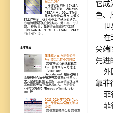
它成
程怎么DIY
菲律宾目前对于外国人
的工作签证以9G和CWV、
色、
PEZA为主，9G工作签证
是目前菲律宾 移民 局颁发
的工作签证，各个类型工作基本都涵盖。
办理流程需要经过税务局、劳工部、司法
世界
部、 移民 局。先获得由菲律宾劳工部
（DEPARTMENTOFLABORANDEMPLO
YMENT）颁...
在菲
尖端
全年热文
菲律宾VDO自愿遣返贵
先进
吗？要怎么样不交罚款
菲律宾VDO自愿遣返贵
吗？ 菲律宾的自愿遣返
外国
（Voluntary
Deportation）服务适用于
希望通过合法渠道离开菲律宾的外国人，
靠菲
尤其是那些因签证逾期、违反移民规定或
其他问题无法正常出境的人。自愿遣返由
菲律宾移民局（Bureau of Immigration,
BI）管...
菲律
2023-2024年驾驶证怎么
考？菲律宾驾照相关学习
菲律
终结
菲律宾驾照怎么考 菲律宾