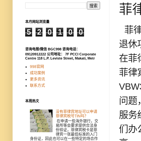
菲
本月网站浏览量
菲律
5
2
0
1
0
0
退休
咨询电报/微信 BGC998 咨询电话：
09120912222 公司地址： 7F PCCI Corporate
在菲
Centre 118 L.P. Leviste Street, Makati, Metr
998官网
菲律
成功案例
更多资讯
VB
联系方式
问题
本周热文
没有菲律宾地址可以申请
服务
菲律宾税号TIN吗？
在申请一些海外银行，交
易所等会要求提供合法身
们办
份验证，菲律宾税卡是菲
律宾一张最低标准的入门
身份证，因此也可以在一些特定的场合作