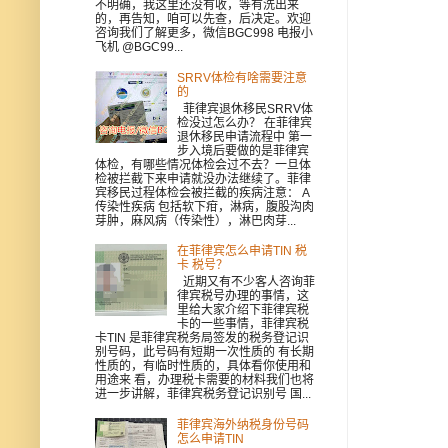
不明确，我这里还没有收，等有洗出来
的，再告知，咱可以先查，后决定。欢迎
咨询我们了解更多，微信BGC998 电报小
飞机 @BGC99...
SRRV体检有啥需要注意
的
菲律宾退休移民SRRV体
检没过怎么办？ 在菲律宾
退休移民申请流程中 第一
步入境后要做的是菲律宾
体检，有哪些情况体检会过不去？一旦体
检被拦截下来申请就没办法继续了。菲律
宾移民过程体检会被拦截的疾病注意： A
传染性疾病 包括软下疳，淋病，腹股沟肉
芽肿，麻风病（传染性），淋巴肉芽...
在菲律宾怎么申请TIN 税
卡 税号？
近期又有不少客人咨询菲
律宾税号办理的事情，这
里给大家介绍下菲律宾税
卡的一些事情，菲律宾税
卡TIN 是菲律宾税务局签发的税务登记识
别号码，此号码有短期一次性质的 有长期
性质的，有临时性质的，具体看你使用和
用途来 看，办理税卡需要的材料我们也将
进一步讲解，菲律宾税务登记识别号 国...
菲律宾海外纳税身份号码
怎么申请TIN