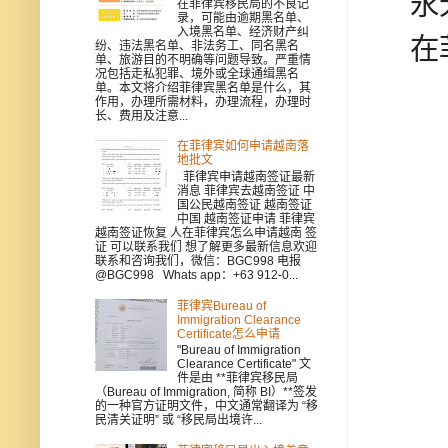
永无
在菲律宾移民局的不良记
录，可能由逾期黑名单、
入境黑名单、经济财产纠
在菲
纷、违法黑名单、非法务工、同名黑名
单、旅游目的不明确等问题导致。严重情
况包括走私犯罪、境外或全球通缉黑名
单。本文将介绍菲律宾黑名单是什么，其
作用，办理所需材料，办理流程，办理时
长、费用及注意...
在菲律宾如何申请越南落
地批文
菲律宾申请越南签证最新
消息 菲律宾去越南签证 中
国公民越南签证 越南签证
中国 越南签证申请 菲律宾
越南签证恢复 人在菲律宾怎么申请越南 签
证 可以联系我们 想了解更多最新信息欢迎
联系和咨询我们，微信：BGC998 电报
@BGC998 Whats app：+63 912-0...
菲律宾Bureau of
Immigration Clearance
Certificate怎么申请
"Bureau of Immigration
Clearance Certificate" 文
件是由 **菲律宾移民局
（Bureau of Immigration, 简称 BI）**签发
的一种官方证明文件，中文通常翻译为 “移
民清关证明” 或 “移民局出境许...