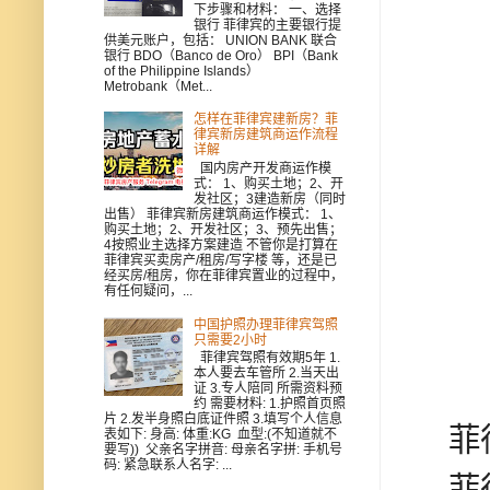
下步骤和材料： 一、选择
银行 菲律宾的主要银行提
供美元账户，包括： UNION BANK 联合
银行 BDO（Banco de Oro） BPI（Bank
of the Philippine Islands）
Metrobank（Met...
怎样在菲律宾建新房？菲
律宾新房建筑商运作流程
详解
国内房产开发商运作模
式： 1、购买土地；2、开
发社区；3建造新房（同时
出售） 菲律宾新房建筑商运作模式： 1、
购买土地；2、开发社区；3、预先出售；
4按照业主选择方案建造 不管你是打算在
菲律宾买卖房产/租房/写字楼 等，还是已
经买房/租房，你在菲律宾置业的过程中，
有任何疑问，...
中国护照办理菲律宾驾照
只需要2小时
菲律宾驾照有效期5年 1.
本人要去车管所 2.当天出
证 3.专人陪同 所需资料预
约 需要材料: 1.护照首页照
片 2.发半身照白底证件照 3.填写个人信息
菲律
表如下: 身高: 体重:KG 血型:(不知道就不
要写)) 父亲名字拼音: 母亲名字拼: 手机号
码: 紧急联系人名字: ...
菲律