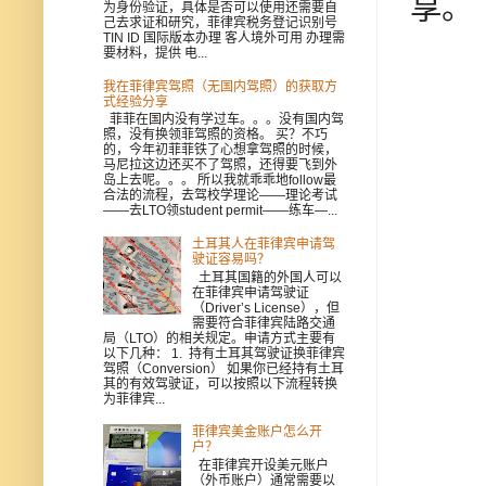
享。
为身份验证，具体是否可以使用还需要自
己去求证和研究，菲律宾税务登记识别号
TIN ID 国际版本办理 客人境外可用 办理需
要材料，提供 电...
我在菲律宾驾照（无国内驾照）的获取方
式经验分享
菲菲在国内没有学过车。。。没有国内驾
照，没有换领菲驾照的资格。 买？不巧
的，今年初菲菲铁了心想拿驾照的时候，
马尼拉这边还买不了驾照，还得要飞到外
岛上去呢。。。 所以我就乖乖地follow最
合法的流程，去驾校学理论——理论考试
——去LTO领student permit——练车—...
土耳其人在菲律宾申请驾
驶证容易吗？
土耳其国籍的外国人可以
在菲律宾申请驾驶证
（Driver’s License），但
需要符合菲律宾陆路交通
局（LTO）的相关规定。申请方式主要有
以下几种： 1. 持有土耳其驾驶证换菲律宾
驾照（Conversion） 如果你已经持有土耳
其的有效驾驶证，可以按照以下流程转换
为菲律宾...
菲律宾美金账户怎么开
户？
在菲律宾开设美元账户
（外币账户）通常需要以