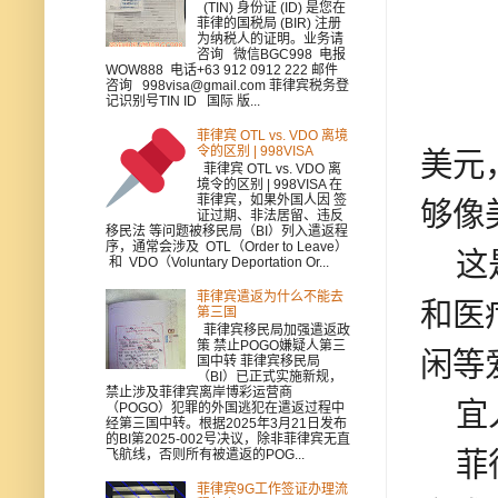
(TIN) 身份证 (ID) 是您在
菲律的国税局 (BIR) 注册
为纳税人的证明。业务请
咨询 微信BGC998 电报
WOW888 电话+63 912 0912 222 邮件
咨询 998visa@gmail.com 菲律宾税务登
记识别号TIN ID 国际 版...
菲律宾 OTL vs. VDO 离境
令的区别 | 998VISA
美元
菲律宾 OTL vs. VDO 离
境令的区别 | 998VISA 在
菲律宾，如果外国人因 签
够像
证过期、非法居留、违反
移民法 等问题被移民局（BI）列入遣返程
序，通常会涉及 OTL（Order to Leave）
这是
和 VDO（Voluntary Deportation Or...
菲律宾遣返为什么不能去
和医
第三国
菲律宾移民局加强遣返政
策 禁止POGO嫌疑人第三
闲等
国中转 菲律宾移民局
（BI）已正式实施新规，
禁止涉及菲律宾离岸博彩运营商
宜人
（POGO）犯罪的外国逃犯在遣返过程中
经第三国中转。根据2025年3月21日发布
的BI第2025-002号决议，除非菲律宾无直
菲律
飞航线，否则所有被遣返的POG...
菲律宾9G工作签证办理流