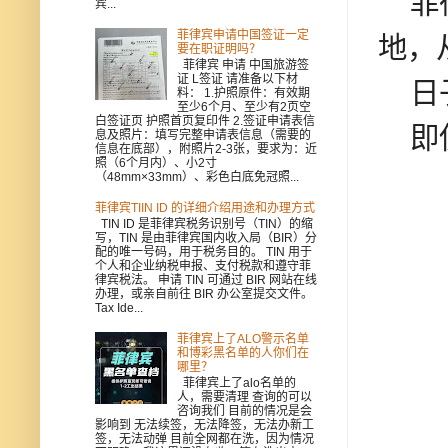
菲律
宾...
菲律宾申请中国签证一定
地，
要在职证明吗？
菲律宾 申请 中国旅游签
证 L签证 请准备以下材
日
料： 1.护照原件：有效期
至少6个月、至少有2页空
白签证页 护照首页复印件 2.签证申请表信
即使
息及照片：填写完整申请表信息（需要的
信息在底部），附照片2-3张，要求为：近
照（6个月内）、小2寸
（48mm×33mm）、彩色白底免冠照...
菲律宾TIIN ID 的详细介绍用途和办理方式
TIN ID 是菲律宾税务识别号（TIN）的缩
写，TIN 是由菲律宾国内收入局（BIR）分
配的唯一号码，用于税务目的。 TIN 用于
个人和企业纳税申报、支付税款和遵守菲
律宾税法。 申请 TIN 可通过 BIR 网站在线
办理，或亲自前往 BIR 办公室提交文件。
Tax Ide...
菲律宾上了ALO警示名单
和博彩黑名单的人你们在
哪里？
菲律宾上了alo名单的
人，需要清理 查询的可以
咨询我们 目前的情况是会
影响到 无法续签，无法降签，无法办新工
签，无法动弹 目前全网都在洗，因为情况