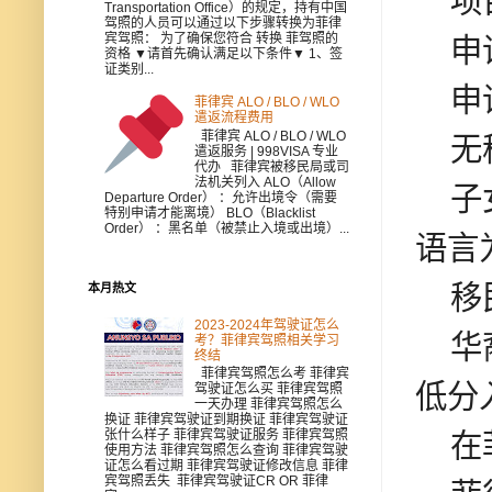
项
Transportation Office）的规定，持有中国
驾照的人员可以通过以下步骤转换为菲律
宾驾照： 为了确保您符合 转换 菲驾照的
申请
资格 ▼请首先确认满足以下条件▼ 1、签
证类别...
申请
菲律宾 ALO / BLO / WLO
遣返流程费用
菲律宾 ALO / BLO / WLO
无移
遣返服务 | 998VISA 专业
代办 菲律宾被移民局或司
法机关列入 ALO（Allow
子女
Departure Order） ：允许出境令（需要
特别申请才能离境） BLO（Blacklist
Order） ：黑名单（被禁止入境或出境）...
语言
移民
本月热文
2023-2024年驾驶证怎么
华裔
考？菲律宾驾照相关学习
终结
菲律宾驾照怎么考 菲律宾
低分
驾驶证怎么买 菲律宾驾照
一天办理 菲律宾驾照怎么
换证 菲律宾驾驶证到期换证 菲律宾驾驶证
在菲
张什么样子 菲律宾驾驶证服务 菲律宾驾照
使用方法 菲律宾驾照怎么查询 菲律宾驾驶
证怎么看过期 菲律宾驾驶证修改信息 菲律
宾驾照丢失 菲律宾驾驶证CR OR 菲律