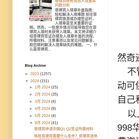
菲律宾移民局出入境盖章
问题分析
菲律宾入境章补盖指南：
轻松解决入境难题 前往菲
律宾旅游或办理签证时，
入境章是至关重要的证
明。然而，一些意外情况可能导致您在菲
律宾入境时未获得入境章。本文将详细介
绍菲律宾签证办理及入境章补盖的流程、
所需材料、注意事项以及常见问题解答，
助您顺利解决入境章缺失的难题。 一、什
么是菲律宾...
然奇
Blog Archive
不管
►
2023
(1257)
▼
2024
(151)
动可
►
1月 2024
(25)
►
2月 2024
(35)
自己
►
3月 2024
(4)
►
4月 2024
(9)
以上
►
5月 2024
(4)
▼
9月 2024
(41)
99
菲律宾申请中国Q1 Q2签证所需材料
移民菲律宾需要什么条件？菲律宾退休