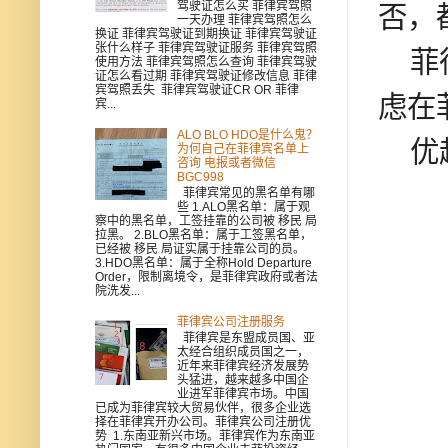
驾驶证怎么买 菲律宾驾照
否，
一天办理 菲律宾驾照怎么
换证 菲律宾驾驶证到期换证 菲律宾驾驶证
张什么样子 菲律宾驾驶证服务 菲律宾驾照
菲律
使用方法 菲律宾驾照怎么查询 菲律宾驾驶
证怎么看过期 菲律宾驾驶证修改信息 菲律
宾驾照丢失 菲律宾驾驶证CR OR 菲律
虑在
宾...
ALO BLO HDO是什么鬼？
优越
为何自己在菲律宾名单上
咨询 电报或者微信
BGC998
菲律宾常见的黑名单有哪
些 1.ALO黑名单：属于观
察中的黑名单，工签挂靠的公司被 移民 局
拉黑。 2.BLO黑名单：属于工签黑名单，
已经被 移民 局证实属于挂靠公司的员。
3.HDO黑名单：属于全称Hold Departure
Order，限制离境令，是菲律宾政府或者法
院洗发...
菲律宾公司注册服务
菲律宾是东盟成员国、亚
太经合组织成员国之一，
近年来菲律宾经济发展势
头猛进，越来越多中国企
业进军菲律宾市场。中国
已成为菲律宾较大贸易伙伴，很多企业选
择在菲律宾开办公司。菲律宾公司注册优
势 1.东南亚新兴市场。菲律宾作为东南亚