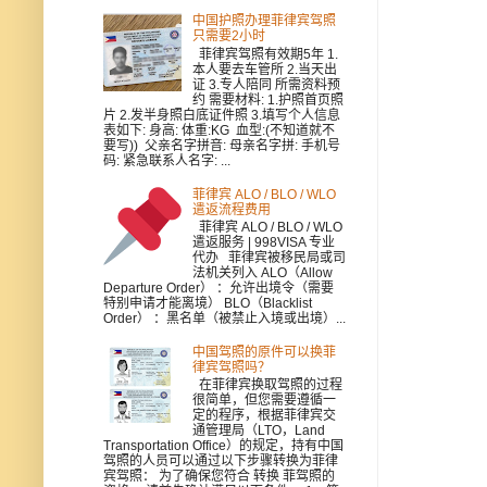
中国护照办理菲律宾驾照
只需要2小时
菲律宾驾照有效期5年 1.
本人要去车管所 2.当天出
证 3.专人陪同 所需资料预
约 需要材料: 1.护照首页照
片 2.发半身照白底证件照 3.填写个人信息
表如下: 身高: 体重:KG 血型:(不知道就不
要写)) 父亲名字拼音: 母亲名字拼: 手机号
码: 紧急联系人名字: ...
菲律宾 ALO / BLO / WLO
遣返流程费用
菲律宾 ALO / BLO / WLO
遣返服务 | 998VISA 专业
代办 菲律宾被移民局或司
法机关列入 ALO（Allow
Departure Order） ：允许出境令（需要
特别申请才能离境） BLO（Blacklist
Order） ：黑名单（被禁止入境或出境）...
中国驾照的原件可以换菲
律宾驾照吗？
在菲律宾换取驾照的过程
很简单，但您需要遵循一
定的程序，根据菲律宾交
通管理局（LTO，Land
Transportation Office）的规定，持有中国
驾照的人员可以通过以下步骤转换为菲律
宾驾照： 为了确保您符合 转换 菲驾照的