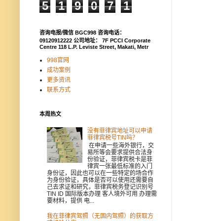
5
1
9
0
7
1
咨询电报/微信 BGC998 咨询电话：
09120912222 公司地址： 7F PCCI Corporate
Centre 118 L.P. Leviste Street, Makati, Metr
998官网
成功案例
更多资讯
联系方式
本周热文
没有菲律宾地址可以申请
菲律宾税号TIN吗？
在申请一些海外银行，交
易所等会要求提供合法身
份验证，菲律宾税卡是菲
律宾一张最低标准的入门
身份证，因此也可以在一些特定的场合作
为身份验证，具体是否可以使用还需要自
己去求证和研究，菲律宾税务登记识别号
TIN ID 国际版本办理 客人境外可用 办理需
要材料，提供 电...
我在菲律宾驾照（无国内驾照）的获取方