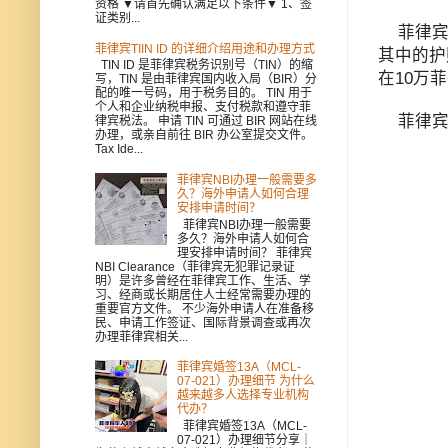
资格 ▼请首先确认满足以下条件▼ 1、签
证类别...
菲律宾入
菲律宾TIIN ID 的详细介绍用途和办理方式
其中的护
TIN ID 是菲律宾税务识别号（TIN）的缩
在10万
写，TIN 是由菲律宾国内收入局（BIR）分
配的唯一号码，用于税务目的。 TIN 用于
个人和企业纳税申报、支付税款和遵守菲
菲律宾
律宾税法。 申请 TIN 可通过 BIR 网站在线
办理，或亲自前往 BIR 办公室提交文件。
Tax Ide...
菲律宾NBI办理一般需要多
久？海外申请人如何合理
安排申请时间？
菲律宾NBI办理一般需要
多久？海外申请人如何合
理安排申请时间？ 菲律宾
NBI Clearance（菲律宾无犯罪记录证
明）是许多曾经在菲律宾工作、生活、学
习、经商或长期居住人士经常需要办理的
重要官方文件。 不少海外申请人在准备移
民、申请工作签证、国际背景调查或再次
办理菲律宾相关...
菲律宾婚签13A（MCL-
07-021）办理细节 为什么
越来越多人选择专业机构
代办？
菲律宾婚签13A（MCL-
07-021）办理细节分享｜