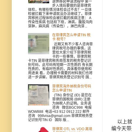
退休移民申请流程中 第一
步入境后要做的是菲律宾
体检，有哪些情况体检会过不去？一旦体
检被拦截下来申请就没办法继续了。菲律
宾移民过程体检会被拦截的疾病注意： A
传染性疾病 包括软下疳，淋病，腹股沟肉
芽肿，麻风病（传染性），淋巴肉芽...
在菲律宾怎么申请TIN 税
卡 税号？
近期又有不少客人咨询菲
律宾税号办理的事情，这
里给大家介绍下菲律宾税
卡的一些事情，菲律宾税
卡TIN 是菲律宾税务局签发的税务登记识
别号码，此号码有短期一次性质的 有长期
性质的，有临时性质的，具体看你使用和
用途来 看，办理税卡需要的材料我们也将
进一步讲解，菲律宾税务登记识别号 国...
菲律宾海外纳税身份号码
怎么申请TIN
(TIN) 身份证 (ID) 是您在
菲律的国税局 (BIR) 注册
为纳税人的证明。业务请
咨询 微信BGC998 电报
WOW888 电话+63 912 0912 222 邮件
咨询 998visa@gmail.com 菲律宾税务登
记识别号TIN ID 国际 版...
以上就是
编今天带
菲律宾 OTL vs. VDO 离境