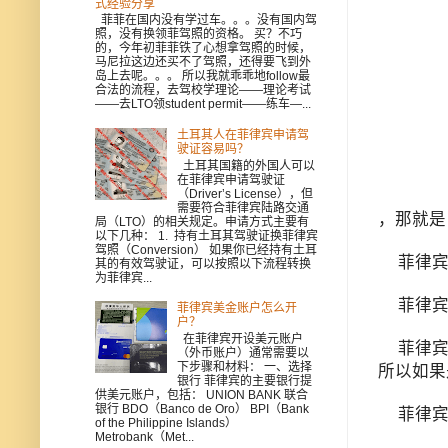
式经验分享
菲菲在国内没有学过车。。。没有国内驾
照，没有换领菲驾照的资格。 买？不巧
的，今年初菲菲铁了心想拿驾照的时候，
马尼拉这边还买不了驾照，还得要飞到外
岛上去呢。。。 所以我就乖乖地follow最
合法的流程，去驾校学理论——理论考试
——去LTO领student permit——练车—...
土耳其人在菲律宾申请驾
驶证容易吗？
土耳其国籍的外国人可以
在菲律宾申请驾驶证
（Driver’s License），但
需要符合菲律宾陆路交通
，那就是
局（LTO）的相关规定。申请方式主要有
以下几种： 1. 持有土耳其驾驶证换菲律宾
驾照（Conversion） 如果你已经持有土耳
菲律宾人
其的有效驾驶证，可以按照以下流程转换
为菲律宾...
菲律宾
菲律宾美金账户怎么开
户？
在菲律宾开设美元账户
菲律宾人
（外币账户）通常需要以
下步骤和材料： 一、选择
所以如果
银行 菲律宾的主要银行提
供美元账户，包括： UNION BANK 联合
银行 BDO（Banco de Oro） BPI（Bank
菲律宾
of the Philippine Islands）
Metrobank（Met...