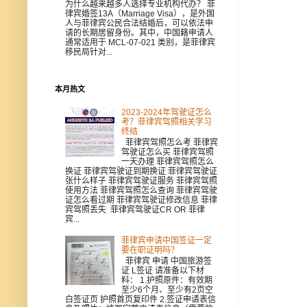
为什么越来越多人选择专业机构代办？ 菲
律宾婚签13A（Marriage Visa），是外国
人与菲律宾公民合法结婚后，可以依法申
请的长期居留身份。其中，中国籍申请人
通常适用于 MCL-07-021 类别，是菲律宾
移民局针对...
本月热文
2023-2024年驾驶证怎么
考？菲律宾驾照相关学习
终结
菲律宾驾照怎么考 菲律宾
驾驶证怎么买 菲律宾驾照
一天办理 菲律宾驾照怎么
换证 菲律宾驾驶证到期换证 菲律宾驾驶证
张什么样子 菲律宾驾驶证服务 菲律宾驾照
使用方法 菲律宾驾照怎么查询 菲律宾驾驶
证怎么看过期 菲律宾驾驶证修改信息 菲律
宾驾照丢失 菲律宾驾驶证CR OR 菲律
宾...
菲律宾申请中国签证一定
要在职证明吗？
菲律宾 申请 中国旅游签
证 L签证 请准备以下材
料： 1.护照原件：有效期
至少6个月、至少有2页空
白签证页 护照首页复印件 2.签证申请表信