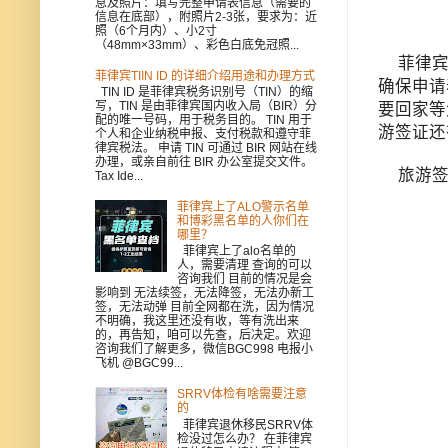
息及照片：填写完整申请表信息（需要的
信息在底部），附照片2-3张，要求为：近
照（6个月内）、小2寸
（48mm×33mm）、彩色白底免冠照...
菲律宾入
菲律宾TIIN ID 的详细介绍用途和办理方式
确保申请
TIN ID 是菲律宾税务识别号（TIN）的缩
写，TIN 是由菲律宾国内收入局（BIR）分
要回家等
配的唯一号码，用于税务目的。 TIN 用于
游签证还
个人和企业纳税申报、支付税款和遵守菲
律宾税法。 申请 TIN 可通过 BIR 网站在线
办理，或亲自前往 BIR 办公室提交文件。
旅游签证8
Tax Ide...
菲律宾上了ALO警示名单
和博彩黑名单的人你们在
哪里？
菲律宾上了alo名单的
人，需要清理 查询的可以
咨询我们 目前的情况是会
影响到 无法续签，无法降签，无法办新工
签，无法动弹 目前全网都在洗，因为情况
不明确，我这里还没有收，等有洗出来
的，再告知，咱可以先查，后决定。欢迎
咨询我们了解更多，微信BGC998 电报小
飞机 @BGC99...
SRRV体检有啥需要注意
的
菲律宾退休移民SRRV体
检没过怎么办？ 在菲律宾