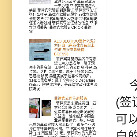
驾驶证怎么买 菲律宾驾照
一天办理 菲律宾驾照怎么
换证 菲律宾驾驶证到期换证 菲律宾驾驶证
张什么样子 菲律宾驾驶证服务 菲律宾驾照
使用方法 菲律宾驾照怎么查询 菲律宾驾驶
证怎么看过期 菲律宾驾驶证修改信息 菲律
宾驾照丢失 菲律宾驾驶证CR OR 菲律
宾...
ALO BLO HDO是什么鬼？
为何自己在菲律宾名单上
咨询 电报或者微信
BGC998
菲律宾常见的黑名单有哪
些 1.ALO黑名单：属于观
察中的黑名单，工签挂靠的公司被 移民 局
拉黑。 2.BLO黑名单：属于工签黑名单，
已经被 移民 局证实属于挂靠公司的员。
3.HDO黑名单：属于全称Hold Departure
今
Order，限制离境令，是菲律宾政府或者法
院洗发...
(
菲律宾公司注册服务
菲律宾是东盟成员国、亚
太经合组织成员国之一，
近年来菲律宾经济发展势
可
头猛进，越来越多中国企
业进军菲律宾市场。中国
已成为菲律宾较大贸易伙伴，很多企业选
择在菲律宾开办公司。菲律宾公司注册优
白
势 1.东南亚新兴市场。菲律宾作为东南亚