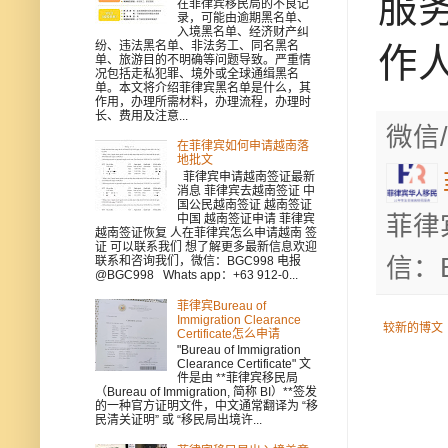
服
在菲律宾移民局的不良记
录，可能由逾期黑名单、
入境黑名单、经济财产纠
纷、违法黑名单、非法务工、同名黑名
作
单、旅游目的不明确等问题导致。严重情
况包括走私犯罪、境外或全球通缉黑名
单。本文将介绍菲律宾黑名单是什么，其
作用，办理所需材料，办理流程，办理时
长、费用及注意...
微信/
在菲律宾如何申请越南落
地批文
菲律宾申请越南签证最新
消息 菲律宾去越南签证 中
国公民越南签证 越南签证
菲律
中国 越南签证申请 菲律宾
越南签证恢复 人在菲律宾怎么申请越南 签
证 可以联系我们 想了解更多最新信息欢迎
信：B
联系和咨询我们，微信：BGC998 电报
@BGC998 Whats app：+63 912-0...
菲律宾Bureau of
Immigration Clearance
较新的博文
Certificate怎么申请
"Bureau of Immigration
Clearance Certificate" 文
件是由 **菲律宾移民局
（Bureau of Immigration, 简称 BI）**签发
的一种官方证明文件，中文通常翻译为 “移
民清关证明” 或 “移民局出境许...