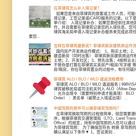
在菲律宾怎么补入境记录？
如果您是来自菲律宾的旅客或工作人员，可能
境记录、工签记录或iCARD服务的记录。以下
单介绍： 入境记录补办：如果您曾经前往其他
作，并且需要在菲律宾记录您的入境信息，您
律宾海关局申请入境记录补办服务来完成此项
要您...
怎样在菲律宾建新房？菲律宾新房建筑商运作
国内房产开发商运作模式： 1、购买土地；2、
建造新房（同时出售） 菲律宾新房建筑商运作模
土地；2、开发社区；3、预先出售；4按照业
不管你是打算在菲律宾买卖房产/租房/写字楼 
房/租房，你在菲律宾置业的过程中，有任何疑问，
菲律宾 ALO / BLO / WLO 遣返流程费用
菲律宾 ALO / BLO / WLO 遣返服务 | 998V
律宾被移民局或司法机关列入 ALO（Allow Depart
：允许出境令（需要特别申请才能离境） BLO（Bla
Order） ：黑名单（被禁止入境或出境）...
中国驾照的原件可以换菲律宾驾照吗？
在菲律宾换取驾照的过程很简单，但您需要遵
序，根据菲律宾交通管理局（LTO，Land Transpor
Office）的规定，持有中国驾照的人员可以通
为菲律宾驾照： 为了确保您符合 转换 菲驾照
确认满足以下条件▼ 1、签证类别...