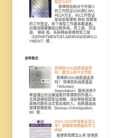
程怎么DIY
菲律宾目前对于外国人
的工作签证以9G和CWV、
PEZA为主，9G工作签证
是目前菲律宾 移民 局颁发
的工作签证，各个类型工作基本都涵盖。
办理流程需要经过税务局、劳工部、司法
部、 移民 局。先获得由菲律宾劳工部
（DEPARTMENTOFLABORANDEMPLO
YMENT）颁...
全年热文
菲律宾VDO自愿遣返贵
吗？要怎么样不交罚款
菲律宾VDO自愿遣返贵
吗？ 菲律宾的自愿遣返
（Voluntary
Deportation）服务适用于
希望通过合法渠道离开菲律宾的外国人，
尤其是那些因签证逾期、违反移民规定或
其他问题无法正常出境的人。自愿遣返由
菲律宾移民局（Bureau of Immigration,
BI）管...
2023-2024年驾驶证怎么
考？菲律宾驾照相关学习
终结
菲律宾驾照怎么考 菲律宾