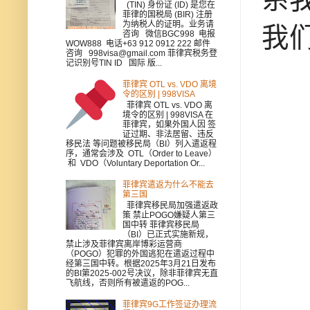
(TIN) 身份证 (ID) 是您在
菲律的国税局 (BIR) 注册
为纳税人的证明。业务请
我
咨询 微信BGC998 电报
WOW888 电话+63 912 0912 222 邮件
咨询 998visa@gmail.com 菲律宾税务登
记识别号TIN ID 国际 版...
菲律宾 OTL vs. VDO 离境
令的区别 | 998VISA
菲律宾 OTL vs. VDO 离
境令的区别 | 998VISA 在
菲律宾，如果外国人因 签
证过期、非法居留、违反
移民法 等问题被移民局（BI）列入遣返程
序，通常会涉及 OTL（Order to Leave）
和 VDO（Voluntary Deportation Or...
菲律宾遣返为什么不能去
第三国
菲律宾移民局加强遣返政
策 禁止POGO嫌疑人第三
国中转 菲律宾移民局
（BI）已正式实施新规，
禁止涉及菲律宾离岸博彩运营商
（POGO）犯罪的外国逃犯在遣返过程中
经第三国中转。根据2025年3月21日发布
的BI第2025-002号决议，除非菲律宾无直
飞航线，否则所有被遣返的POG...
菲律宾9G工作签证办理流