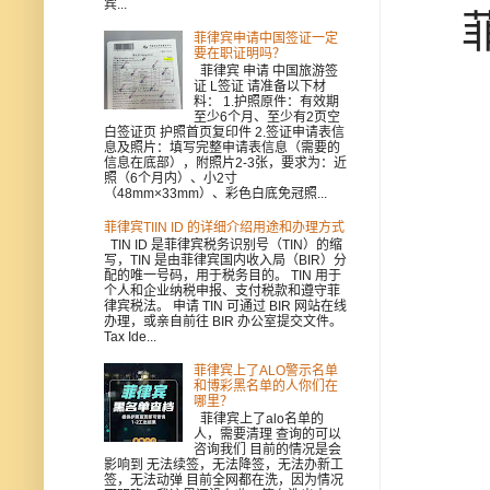
宾...
菲
菲律宾申请中国签证一定
要在职证明吗？
菲律宾 申请 中国旅游签
证 L签证 请准备以下材
料： 1.护照原件：有效期
至少6个月、至少有2页空
白签证页 护照首页复印件 2.签证申请表信
息及照片：填写完整申请表信息（需要的
信息在底部），附照片2-3张，要求为：近
照（6个月内）、小2寸
（48mm×33mm）、彩色白底免冠照...
菲律宾TIIN ID 的详细介绍用途和办理方式
TIN ID 是菲律宾税务识别号（TIN）的缩
写，TIN 是由菲律宾国内收入局（BIR）分
配的唯一号码，用于税务目的。 TIN 用于
个人和企业纳税申报、支付税款和遵守菲
律宾税法。 申请 TIN 可通过 BIR 网站在线
办理，或亲自前往 BIR 办公室提交文件。
Tax Ide...
菲律宾上了ALO警示名单
和博彩黑名单的人你们在
哪里？
菲律宾上了alo名单的
人，需要清理 查询的可以
咨询我们 目前的情况是会
影响到 无法续签，无法降签，无法办新工
签，无法动弹 目前全网都在洗，因为情况