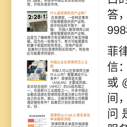
热门国家，有很多中国企业去菲投资经
营，开拓东南亚市场...
答
什么是菲律宾资产证明？
在菲律宾，一些特定事务
可能需要提供资产证明，
9
其中包括但不限于： 结
婚： 外国人娶菲律宾公民
通常需要提供资产证明。
这是为了确保男方有足够的财力来支持婚
姻，因为在一些情况下，男方可能需要负
担妻子家庭的财务责任。 房地产投资：
菲
如果你计划在菲律宾购买房地产，有些地
区可能要求你提供...
中国企业在菲律宾怎么注
信：
册
中国人可以在菲律宾注册
什么公司？需要满足什么
或 
条件？ 菲律宾是东盟
（ASEAN）主要成员国，
亚太经合组织（APEC）的24成员国之
一，也是新兴工业国家之一。许多中国企
间，
业都会选择在菲律宾投资或注册公司开拓
自己的业务。那么，注册菲律宾公司需要
满足哪些条件？如果您计划在菲律宾创
业，创...
问 
菲律宾ALO WLO 黑名单及
申诉解除流程
菲律宾黑名单是外国游客