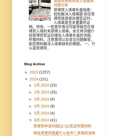
菲律宾移民局出入境盖章
问题分析
菲律宾入境章补盖指南：
轻松解决入境难题 前往菲
律宾旅游或办理签证时，
入境章是至关重要的证
明。然而，一些意外情况可能导致您在菲
律宾入境时未获得入境章。本文将详细介
绍菲律宾签证办理及入境章补盖的流程、
所需材料、注意事项以及常见问题解答，
助您顺利解决入境章缺失的难题。 一、什
么是菲律宾...
Blog Archive
►
2023
(1257)
▼
2024
(151)
►
1月 2024
(25)
►
2月 2024
(35)
►
3月 2024
(4)
►
4月 2024
(9)
►
5月 2024
(4)
▼
9月 2024
(41)
菲律宾申请中国Q1 Q2签证所需材料
移民菲律宾需要什么条件？菲律宾退休