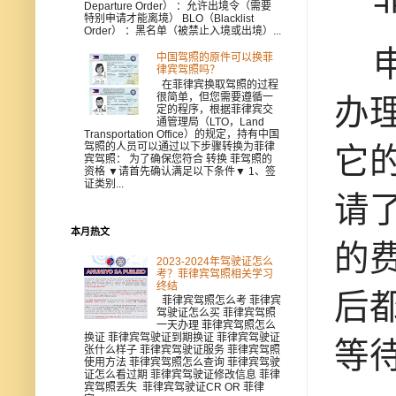
Departure Order） ：允许出境令（需要
特别申请才能离境） BLO（Blacklist
Order） ：黑名单（被禁止入境或出境）...
申
中国驾照的原件可以换菲
律宾驾照吗？
在菲律宾换取驾照的过程
很简单，但您需要遵循一
办
定的程序，根据菲律宾交
通管理局（LTO，Land
Transportation Office）的规定，持有中国
驾照的人员可以通过以下步骤转换为菲律
它
宾驾照： 为了确保您符合 转换 菲驾照的
资格 ▼请首先确认满足以下条件▼ 1、签
证类别...
请
本月热文
的
2023-2024年驾驶证怎么
考？菲律宾驾照相关学习
终结
后
菲律宾驾照怎么考 菲律宾
驾驶证怎么买 菲律宾驾照
一天办理 菲律宾驾照怎么
换证 菲律宾驾驶证到期换证 菲律宾驾驶证
等
张什么样子 菲律宾驾驶证服务 菲律宾驾照
使用方法 菲律宾驾照怎么查询 菲律宾驾驶
证怎么看过期 菲律宾驾驶证修改信息 菲律
宾驾照丢失 菲律宾驾驶证CR OR 菲律