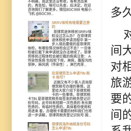
不明确，我这里还没有收，等有洗出来
的，再告知，咱可以先查，后决定。欢迎
多
咨询我们了解更多，微信BGC998 电报小
飞机 @BGC99...
SRRV体检有啥需要注意
的
对
菲律宾退休移民SRRV体
检没过怎么办？ 在菲律宾
退休移民申请流程中 第一
步入境后要做的是菲律宾
间
体检，有哪些情况体检会过不去？一旦体
检被拦截下来申请就没办法继续了。菲律
宾移民过程体检会被拦截的疾病注意： A
传染性疾病 包括软下疳，淋病，腹股沟肉
对
芽肿，麻风病（传染性），淋巴肉芽...
在菲律宾怎么申请TIN 税
卡 税号？
旅
近期又有不少客人咨询菲
律宾税号办理的事情，这
里给大家介绍下菲律宾税
要
卡的一些事情，菲律宾税
卡TIN 是菲律宾税务局签发的税务登记识
别号码，此号码有短期一次性质的 有长期
性质的，有临时性质的，具体看你使用和
间
用途来 看，办理税卡需要的材料我们也将
进一步讲解，菲律宾税务登记识别号 国...
菲律宾海外纳税身份号码
系
怎么申请TIN