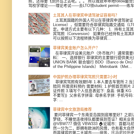
照，还得要飞到外岛上去呢。。。 所以我就乖乖地follow最
驾校学理论——理论考试——去LTO领student permit——练车—
土耳其人在菲律宾申请驾驶证容易吗？
土耳其国籍的外国人可以在菲律宾申请驾驶证（Dri
License），但需要符合菲律宾陆路交通局（L
定。申请方式主要有以下几种： 1. 持有土耳
宾驾照（Conversion） 如果你已经持有土耳
可以按照以下流程转换为菲律宾...
菲律宾美金账户怎么开户？
在菲律宾开设美元账户（外币账户）通常需要
料： 一、选择银行 菲律宾的主要银行提供美
UNION BANK 联合银行 BDO（Banco de Oro）
of the Philippine Islands） Metrobank（Met...
中国护照办理菲律宾驾照只需要2小时
菲律宾驾照有效期5年 1.本人要去车管所 2.当天
陪同 所需资料预约 需要材料: 1.护照首页照片 
证件照 3.填写个人信息表如下: 身高: 体重:KG
不要写)) 父亲名字拼音: 母亲名字拼: 手机号码
字: ...
菲律宾中文旅游局推荐
要问菲律宾一个东南亚岛国到底哪里好？之前
梦绕，不睡觉连夜排队都要搞到签证？相关业
@VBW777 微信 VBW333 🏠论城市：首都
然一分为二，即拥有欧洲的风情，也有着大自
而菲律宾的第二大城市——宿务，比马尼拉历史更