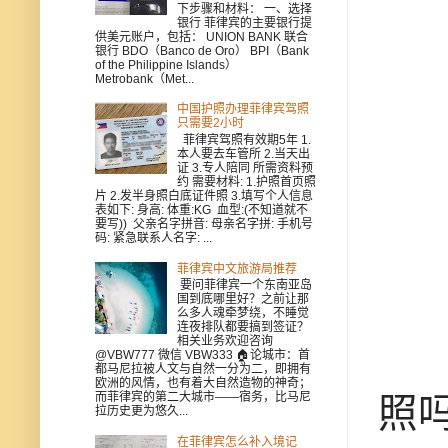
下步骤和材料： 一、选择
银行 菲律宾的主要银行提
供美元账户，包括： UNION BANK 联合
银行 BDO（Banco de Oro） BPI（Bank
of the Philippine Islands）
Metrobank（Met...
中国护照办理菲律宾驾照
只需要2小时
菲律宾驾照有效期5年 1.
本人要去车管所 2.当天出
证 3.专人陪同 所需资料预
约 需要材料: 1.护照首页照
片 2.发半身照白底证件照 3.填写个人信息
表如下: 身高: 体重:KG 血型:(不知道就不
要写)) 父亲名字拼音: 母亲名字拼: 手机号
码: 紧急联系人名字: ...
菲律宾中文旅游局推荐
要问菲律宾一个东南亚岛
国到底哪里好？之前让那
么多人魂牵梦绕，不睡觉
连夜排队都要搞到签证？
相关业务欢迎咨询
@VBW777 微信 VBW333 🏠论城市：首
都马尼拉被人文与自然一分为二，即拥有
欧洲的风情，也有着大自然造物的神奇；
而菲律宾的第二大城市——宿务，比马尼
照
拉历史更为悠久...
在菲律宾怎么补入境记