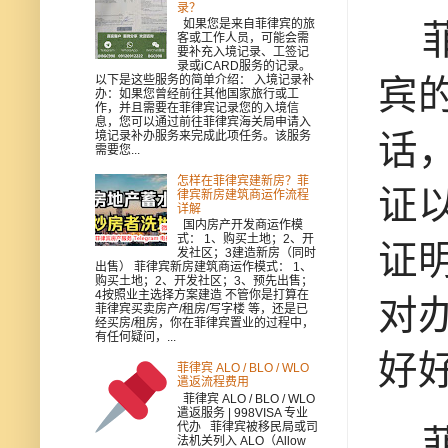
录？
如果您是来自菲律宾的旅
菲
客或工作人员，可能会需
要补充入境记录、工签记
录或iCARD服务的记录。
以下是这些服务的简单介绍： 入境记录补
宾
办：如果您曾经前往其他国家旅行或工
作，并且需要在菲律宾记录您的入境信
息，您可以通过前往菲律宾海关局申请入
话
境记录补办服务来完成此项任务。该服务
需要您...
怎样在菲律宾建新房？菲
证
律宾新房建筑商运作流程
详解
国内房产开发商运作模
式： 1、购买土地；2、开
证
发社区；3建造新房（同时
出售） 菲律宾新房建筑商运作模式： 1、
购买土地；2、开发社区；3、预先出售；
4按照业主选择方案建造 不管你是打算在
对
菲律宾买卖房产/租房/写字楼 等，还是已
经买房/租房，你在菲律宾置业的过程中，
有任何疑问，...
好
菲律宾 ALO / BLO / WLO
遣返流程费用
菲律宾 ALO / BLO / WLO
遣返服务 | 998VISA 专业
代办 菲律宾被移民局或司
菲
法机关列入 ALO（Allow