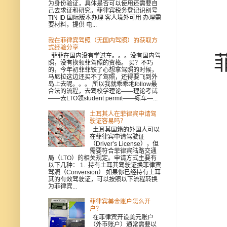
为身份验证，具体是否可以使用还需要自
己去求证和研究，菲律宾税务登记识别号
TIN ID 国际版本办理 客人境外可用 办理需
要材料，提供 电...
我在菲律宾驾照（无国内驾照）的获取方
式经验分享
菲
菲菲在国内没有学过车。。。没有国内驾
照，没有换领菲驾照的资格。 买？不巧
的，今年初菲菲铁了心想拿驾照的时候，
马尼拉这边还买不了驾照，还得要飞到外
岛上去呢。。。 所以我就乖乖地follow最
合法的流程，去驾校学理论——理论考试
——去LTO领student permit——练车—...
土耳其人在菲律宾申请驾
驶证容易吗？
土耳其国籍的外国人可以
在菲律宾申请驾驶证
（Driver’s License），但
需要符合菲律宾陆路交通
局（LTO）的相关规定。申请方式主要有
以下几种： 1. 持有土耳其驾驶证换菲律宾
驾照（Conversion） 如果你已经持有土耳
其的有效驾驶证，可以按照以下流程转换
为菲律宾...
菲律宾美金账户怎么开
户？
在菲律宾开设美元账户
（外币账户）通常需要以