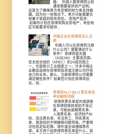
婚： 外国人娶菲律宾公民
通常需要提供资产证明。
这是为了确保男方有足够的财力来支持婚
姻，因为在一些情况下，男方可能需要负
担妻子家庭的财务责任。 房地产投资：
如果你计划在菲律宾购买房地产，有些地
区可能要求你提供...
中国企业在菲律宾怎么注
册
中国人可以在菲律宾注册
什么公司？需要满足什么
条件？ 菲律宾是东盟
（ASEAN）主要成员国，
亚太经合组织（APEC）的24成员国之
一，也是新兴工业国家之一。许多中国企
业都会选择在菲律宾投资或注册公司开拓
自己的业务。那么，注册菲律宾公司需要
满足哪些条件？如果您计划在菲律宾创
业，创...
菲律宾ALO WLO 黑名单及
申诉解除流程
菲律宾黑名单是外国游客
在菲律宾移民局的不良记
录，可能由逾期黑名单、
入境黑名单、经济财产纠
纷、违法黑名单、非法务工、同名黑名
单、旅游目的不明确等问题导致。严重情
况包括走私犯罪、境外或全球通缉黑名
单。本文将介绍菲律宾黑名单是什么，其