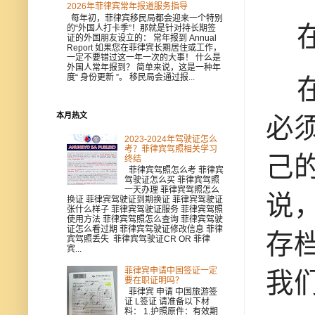
2026年菲律宾常年报道服务指导
每年初，菲律宾移民局都会迎来一个特别
在
的“外国人打卡季”！那就是针对持长期签
证的外国朋友设立的： 常年报到 Annual
Report 如果您在菲律宾长期居住或工作，
一定不要错过这一年一次的大事！ 什么是
外国人常年报到？ 简单来说，这是一种年
度“ 身份更新 ”。 移民局会通过报...
在
本月热文
必
2023-2024年驾驶证怎么
考？菲律宾驾照相关学习
己
终结
菲律宾驾照怎么考 菲律宾
驾驶证怎么买 菲律宾驾照
一天办理 菲律宾驾照怎么
说
换证 菲律宾驾驶证到期换证 菲律宾驾驶证
张什么样子 菲律宾驾驶证服务 菲律宾驾照
使用方法 菲律宾驾照怎么查询 菲律宾驾驶
证怎么看过期 菲律宾驾驶证修改信息 菲律
存
宾驾照丢失 菲律宾驾驶证CR OR 菲律
宾...
菲律宾申请中国签证一定
我
要在职证明吗？
菲律宾 申请 中国旅游签
证 L签证 请准备以下材
料： 1.护照原件：有效期