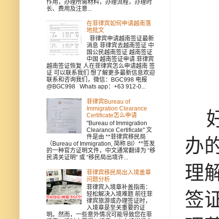
作用，办理所需材料，办理流程，办理时
长、费用及注意...
在菲律宾如何申请越南落
地批文
菲律宾申请越南签证最新
消息 菲律宾去越南签证 中
国公民越南签证 越南签证
中国 越南签证申请 菲律宾
越南签证恢复 人在菲律宾怎么申请越南 签
证 可以联系我们 想了解更多最新信息欢迎
联系和咨询我们，微信：BGC998 电报
@BGC998 Whats app：+63 912-0...
菲律宾Bureau of
Immigration Clearance
好
Certificate怎么申请
"Bureau of Immigration
Clearance Certificate" 文
件是由 **菲律宾移民局
办
（Bureau of Immigration, 简称 BI）**签发
的一种官方证明文件，中文通常翻译为 “移
民清关证明” 或 “移民局出境许...
理
菲律宾移民局出入境盖章
问题分析
菲律宾入境章补盖指南：
签
轻松解决入境难题 前往菲
律宾旅游或办理签证时，
入境章是至关重要的证
明。然而，一些意外情况可能导致您在菲