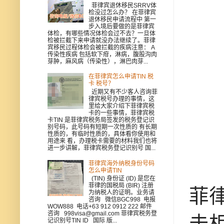
菲律宾退休移民SRRV体
检没过怎么办？ 在菲律宾
退休移民申请流程中 第一
步入境后要做的是菲律宾
体检，有哪些情况体检会过不去？一旦体
检被拦截下来申请就没办法继续了。菲律
宾移民过程体检会被拦截的疾病注意： A
传染性疾病 包括软下疳，淋病，腹股沟肉
芽肿，麻风病（传染性），淋巴肉芽...
在菲律宾怎么申请TIN 税
卡 税号？
近期又有不少客人咨询菲
律宾税号办理的事情，这
里给大家介绍下菲律宾税
卡的一些事情，菲律宾税
卡TIN 是菲律宾税务局签发的税务登记识
别号码，此号码有短期一次性质的 有长期
性质的，有临时性质的，具体看你使用和
用途来 看，办理税卡需要的材料我们也将
进一步讲解，菲律宾税务登记识别号 国...
菲律宾海外纳税身份号码
怎么申请TIN
(TIN) 身份证 (ID) 是您在
菲律的国税局 (BIR) 注册
菲
为纳税人的证明。业务请
咨询 微信BGC998 电报
WOW888 电话+63 912 0912 222 邮件
咨询 998visa@gmail.com 菲律宾税务登
击
记识别号TIN ID 国际 版...