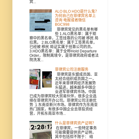
宾...
ALO BLO HDO是什么鬼？
为何自己在菲律宾名单上
咨询 电报或者微信
BGC998
菲律宾常见的黑名单有哪
些 1.ALO黑名单：属于观
察中的黑名单，工签挂靠的公司被 移民 局
拉黑。 2.BLO黑名单：属于工签黑名单，
已经被 移民 局证实属于挂靠公司的员。
3.HDO黑名单：属于全称Hold Departure
Order，限制离境令，是菲律宾政府或者法
院洗发...
菲律宾公司注册服务
菲律宾是东盟成员国、亚
太经合组织成员国之一，
近年来菲律宾经济发展势
头猛进，越来越多中国企
业进军菲律宾市场。中国
已成为菲律宾较大贸易伙伴，很多企业选
择在菲律宾开办公司。菲律宾公司注册优
势 1.东南亚新兴市场。菲律宾作为东南亚
热门国家，有很多中国企业去菲投资经
营，开拓东南亚市场...
什么是菲律宾资产证明？
在菲律宾，一些特定事务
可能需要提供资产证明，
其中包括但不限于： 结