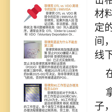
菲律宾 OTL vs. VDO 离境
令的区别 | 998VISA
材
菲律宾 OTL vs. VDO 离
境令的区别 | 998VISA 在
菲律宾，如果外国人因 签
定
证过期、非法居留、违反
移民法 等问题被移民局（BI）列入遣返程
序，通常会涉及 OTL（Order to Leave）
和 VDO（Voluntary Deportation Or...
间
菲律宾遣返为什么不能去
第三国
菲律宾移民局加强遣返政
线
策 禁止POGO嫌疑人第三
国中转 菲律宾移民局
（BI）已正式实施新规，
禁止涉及菲律宾离岸博彩运营商
（POGO）犯罪的外国逃犯在遣返过程中
在
经第三国中转。根据2025年3月21日发布
的BI第2025-002号决议，除非菲律宾无直
飞航线，否则所有被遣返的POG...
菲律宾9G工作签证办理流
拿
程怎么DIY
菲律宾目前对于外国人
的工作签证以9G和CWV、
PEZA为主，9G工作签证
子
是目前菲律宾 移民 局颁发
的工作签证，各个类型工作基本都涵盖。
办理流程需要经过税务局、劳工部、司法