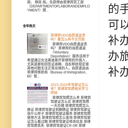
部、 移民 局。先获得由菲律宾劳工部
的
（DEPARTMENTOFLABORANDEMPLO
YMENT）颁...
可
全年热文
菲律宾VDO自愿遣返贵
补
吗？要怎么样不交罚款
菲律宾VDO自愿遣返贵
吗？ 菲律宾的自愿遣返
办
（Voluntary
Deportation）服务适用于
希望通过合法渠道离开菲律宾的外国人，
尤其是那些因签证逾期、违反移民规定或
补
其他问题无法正常出境的人。自愿遣返由
菲律宾移民局（Bureau of Immigration,
BI）管...
2023-2024年驾驶证怎么
考？菲律宾驾照相关学习
终结
菲律宾驾照怎么考 菲律宾
驾驶证怎么买 菲律宾驾照
一天办理 菲律宾驾照怎么
换证 菲律宾驾驶证到期换证 菲律宾驾驶证
张什么样子 菲律宾驾驶证服务 菲律宾驾照
使用方法 菲律宾驾照怎么查询 菲律宾驾驶
证怎么看过期 菲律宾驾驶证修改信息 菲律
宾驾照丢失 菲律宾驾驶证CR OR 菲律