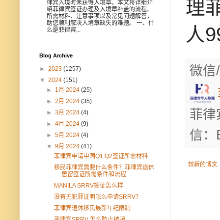
理
律宾入境时未获得入境章。本文将详细介
绍菲律宾签证办理及入境章补盖的流程、
所需材料、注意事项以及常见问题解答，
助您顺利解决入境章缺失的难题。 一、什
人
么是菲律宾...
Blog Archive
微信/
►
2023
(1257)
▼
2024
(151)
►
1月 2024
(25)
►
2月 2024
(35)
菲律
►
3月 2024
(4)
►
4月 2024
(9)
信：B
►
5月 2024
(4)
▼
9月 2024
(41)
菲律宾申请中国Q1 Q2签证所需材料
较新的博文
移民菲律宾需要什么条件？菲律宾退休
居留签证所需条件和流程
MANILA SRRV签证怎么样
没有无犯罪证明怎么申请SRRV？
菲律宾退休移民最新年纪限制
菲律宾SRRV 怎么防止被骗