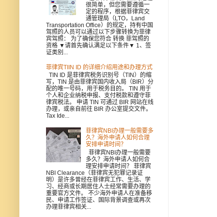
很简单，但您需要遵循一
定的程序，根据菲律宾交
通管理局（LTO，Land
Transportation Office）的规定，持有中国
驾照的人员可以通过以下步骤转换为菲律
宾驾照： 为了确保您符合 转换 菲驾照的
资格 ▼请首先确认满足以下条件▼ 1、签
证类别...
菲律宾TIIN ID 的详细介绍用途和办理方式
TIN ID 是菲律宾税务识别号（TIN）的缩
写，TIN 是由菲律宾国内收入局（BIR）分
配的唯一号码，用于税务目的。 TIN 用于
个人和企业纳税申报、支付税款和遵守菲
律宾税法。 申请 TIN 可通过 BIR 网站在线
办理，或亲自前往 BIR 办公室提交文件。
Tax Ide...
菲律宾NBI办理一般需要多
久？海外申请人如何合理
安排申请时间？
菲律宾NBI办理一般需要
多久？海外申请人如何合
理安排申请时间？ 菲律宾
NBI Clearance（菲律宾无犯罪记录证
明）是许多曾经在菲律宾工作、生活、学
习、经商或长期居住人士经常需要办理的
重要官方文件。 不少海外申请人在准备移
民、申请工作签证、国际背景调查或再次
办理菲律宾相关...