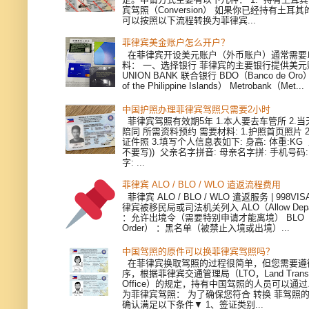
宾驾照（Conversion） 如果你已经持有土耳
可以按照以下流程转换为菲律宾...
菲律宾美金账户怎么开户？
在菲律宾开设美元账户（外币账户）通常需要
料： 一、选择银行 菲律宾的主要银行提供美
UNION BANK 联合银行 BDO（Banco de Oro）
of the Philippine Islands） Metrobank（Met...
中国护照办理菲律宾驾照只需要2小时
菲律宾驾照有效期5年 1.本人要去车管所 2.当天
陪同 所需资料预约 需要材料: 1.护照首页照片 
证件照 3.填写个人信息表如下: 身高: 体重:KG
不要写)) 父亲名字拼音: 母亲名字拼: 手机号码
字: ...
菲律宾 ALO / BLO / WLO 遣返流程费用
菲律宾 ALO / BLO / WLO 遣返服务 | 998V
律宾被移民局或司法机关列入 ALO（Allow Depart
：允许出境令（需要特别申请才能离境） BLO（Bla
Order） ：黑名单（被禁止入境或出境）...
中国驾照的原件可以换菲律宾驾照吗？
在菲律宾换取驾照的过程很简单，但您需要遵
序，根据菲律宾交通管理局（LTO，Land Transpor
Office）的规定，持有中国驾照的人员可以通
为菲律宾驾照： 为了确保您符合 转换 菲驾照
确认满足以下条件▼ 1、签证类别...