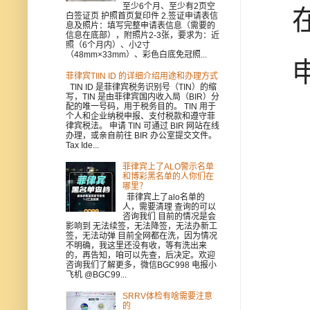
至少6个月、至少有2页空
在
白签证页 护照首页复印件 2.签证申请表信
息及照片：填写完整申请表信息（需要的
信息在底部），附照片2-3张，要求为：近
照（6个月内）、小2寸
（48mm×33mm）、彩色白底免冠照...
申
菲律宾TIIN ID 的详细介绍用途和办理方式
TIN ID 是菲律宾税务识别号（TIN）的缩
写，TIN 是由菲律宾国内收入局（BIR）分
配的唯一号码，用于税务目的。 TIN 用于
个人和企业纳税申报、支付税款和遵守菲
律宾税法。 申请 TIN 可通过 BIR 网站在线
办理，或亲自前往 BIR 办公室提交文件。
Tax Ide...
菲律宾上了ALO警示名单
和博彩黑名单的人你们在
哪里？
菲律宾上了alo名单的
人，需要清理 查询的可以
咨询我们 目前的情况是会
影响到 无法续签，无法降签，无法办新工
签，无法动弹 目前全网都在洗，因为情况
不明确，我这里还没有收，等有洗出来
的，再告知，咱可以先查，后决定。欢迎
咨询我们了解更多，微信BGC998 电报小
飞机 @BGC99...
SRRV体检有啥需要注意
的