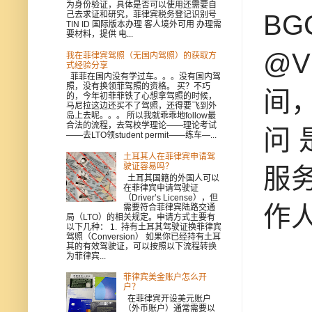
为身份验证，具体是否可以使用还需要自
BG
己去求证和研究，菲律宾税务登记识别号
TIN ID 国际版本办理 客人境外可用 办理需
要材料，提供 电...
@
我在菲律宾驾照（无国内驾照）的获取方
式经验分享
菲菲在国内没有学过车。。。没有国内驾
照，没有换领菲驾照的资格。 买？不巧
间，
的，今年初菲菲铁了心想拿驾照的时候，
马尼拉这边还买不了驾照，还得要飞到外
岛上去呢。。。 所以我就乖乖地follow最
合法的流程，去驾校学理论——理论考试
问 
——去LTO领student permit——练车—...
土耳其人在菲律宾申请驾
驶证容易吗？
服
土耳其国籍的外国人可以
在菲律宾申请驾驶证
（Driver’s License），但
作
需要符合菲律宾陆路交通
局（LTO）的相关规定。申请方式主要有
以下几种： 1. 持有土耳其驾驶证换菲律宾
驾照（Conversion） 如果你已经持有土耳
其的有效驾驶证，可以按照以下流程转换
为菲律宾...
菲律宾美金账户怎么开
户？
在菲律宾开设美元账户
（外币账户）通常需要以