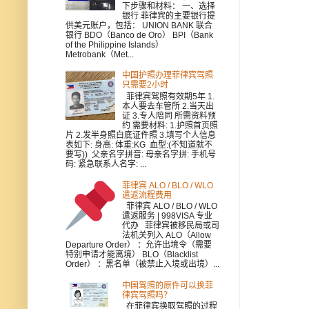
下步骤和材料： 一、选择
银行 菲律宾的主要银行提
供美元账户，包括： UNION BANK 联合
银行 BDO（Banco de Oro） BPI（Bank
of the Philippine Islands）
Metrobank（Met...
中国护照办理菲律宾驾照
只需要2小时
菲律宾驾照有效期5年 1.
本人要去车管所 2.当天出
证 3.专人陪同 所需资料预
约 需要材料: 1.护照首页照
片 2.发半身照白底证件照 3.填写个人信息
表如下: 身高: 体重:KG 血型:(不知道就不
要写)) 父亲名字拼音: 母亲名字拼: 手机号
码: 紧急联系人名字: ...
菲律宾 ALO / BLO / WLO
遣返流程费用
菲律宾 ALO / BLO / WLO
遣返服务 | 998VISA 专业
代办 菲律宾被移民局或司
法机关列入 ALO（Allow
Departure Order） ：允许出境令（需要
特别申请才能离境） BLO（Blacklist
Order） ：黑名单（被禁止入境或出境）...
中国驾照的原件可以换菲
律宾驾照吗？
在菲律宾换取驾照的过程