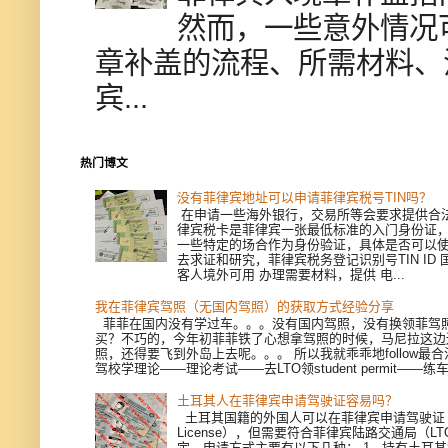
然而，一些意外情况
章补盖的流程、所需材料、
宾...
热门博文
没有菲律宾地址可以申请菲律宾税号TIN吗？
在申请一些海外银行，交易所等会要求提供合
律宾税卡是菲律宾一张最低标准的入门身份证
一些特定的场合作为身份验证，具体是否可以
去求证和研究，菲律宾税务登记识别号TIN ID
客人境外可用 办理需要材料，提供 电...
我在菲律宾驾照（无国内驾照）的获取方式经验分享
菲菲在国内没有学过车。。。没有国内驾照，没有换领菲驾
买？不巧的，今年初菲菲铁了心想拿驾照的时候，马尼拉这边
照，还得要飞到外岛上去呢。。。 所以我就乖乖地follow最
驾校学理论——理论考试——去LTO领student permit——练车—
土耳其人在菲律宾申请驾驶证容易吗？
土耳其国籍的外国人可以在菲律宾申请驾驶证（Dri
License），但需要符合菲律宾陆路交通局（L
定。申请方式主要有以下几种： 1. 持有土耳