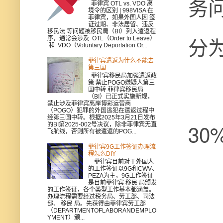
务
菲律宾 OTL vs. VDO 离
境令的区别 | 998VISA 在
菲律宾，如果外国人因 签
证过期、非法居留、违反
移民法 等问题被移民局（BI）列入遣返程
分
序，通常会涉及 OTL（Order to Leave）
和 VDO（Voluntary Deportation Or...
菲律宾遣返为什么不能去
第三国
菲律宾移民局加强遣返政
策 禁止POGO嫌疑人第三
国中转 菲律宾移民局
（BI）已正式实施新规，
禁止涉及菲律宾离岸博彩运营商
（POGO）犯罪的外国逃犯在遣返过程中
经第三国中转。根据2025年3月21日发布
3
的BI第2025-002号决议，除非菲律宾无直
飞航线，否则所有被遣返的POG...
菲律宾9G工作签证办理流
程怎么DIY
菲律宾目前对于外国人
的工作签证以9G和CWV、
PEZA为主，9G工作签证
是目前菲律宾 移民 局颁发
的工作签证，各个类型工作基本都涵盖。
办理流程需要经过税务局、劳工部、司法
部、 移民 局。先获得由菲律宾劳工部
—
（DEPARTMENTOFLABORANDEMPLO
YMENT）颁...