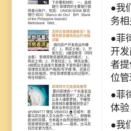
下步骤和材料： 一、选择
●我
银行 菲律宾的主要银行提
供美元账户，包括： UNION BANK 联合
银行 BDO（Banco de Oro） BPI（Bank
务相
of the Philippine Islands）
Metrobank（Met...
怎样在菲律宾建新房？菲
●菲
律宾新房建筑商运作流程
详解
国内房产开发商运作模
开发
式： 1、购买土地；2、开
发社区；3建造新房（同时
出售） 菲律宾新房建筑商运作模式： 1、
者提
购买土地；2、开发社区；3、预先出售；
4按照业主选择方案建造 不管你是打算在
菲律宾买卖房产/租房/写字楼 等，还是已
经买房/租房，你在菲律宾置业的过程中，
位管
有任何疑问，...
菲律宾中文旅游局推荐
●菲
要问菲律宾一个东南亚岛
国到底哪里好？之前让那
么多人魂牵梦绕，不睡觉
连夜排队都要搞到签证？
体验
相关业务欢迎咨询
@VBW777 微信 VBW333 🏠论城市：首
都马尼拉被人文与自然一分为二，即拥有
欧洲的风情，也有着大自然造物的神奇；
●我
而菲律宾的第二大城市——宿务，比马尼
拉历史更为悠久...