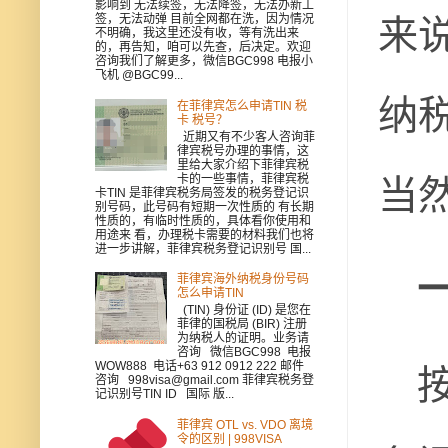
影响到 无法续签，无法降签，无法办新工
来
签，无法动弹 目前全网都在洗，因为情况
不明确，我这里还没有收，等有洗出来
的，再告知，咱可以先查，后决定。欢迎
咨询我们了解更多，微信BGC998 电报小
飞机 @BGC99...
纳
在菲律宾怎么申请TIN 税
卡 税号？
近期又有不少客人咨询菲
律宾税号办理的事情，这
里给大家介绍下菲律宾税
当
卡的一些事情，菲律宾税
卡TIN 是菲律宾税务局签发的税务登记识
别号码，此号码有短期一次性质的 有长期
性质的，有临时性质的，具体看你使用和
用途来 看，办理税卡需要的材料我们也将
进一步讲解，菲律宾税务登记识别号 国...
一
菲律宾海外纳税身份号码
怎么申请TIN
(TIN) 身份证 (ID) 是您在
菲律的国税局 (BIR) 注册
为纳税人的证明。业务请
咨询 微信BGC998 电报
按
WOW888 电话+63 912 0912 222 邮件
咨询 998visa@gmail.com 菲律宾税务登
记识别号TIN ID 国际 版...
菲律宾 OTL vs. VDO 离境
令的区别 | 998VISA