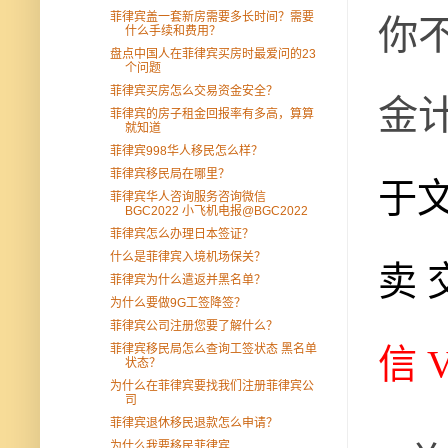
你
菲律宾盖一套新房需要多长时间？需要
什么手续和费用？
盘点中国人在菲律宾买房时最爱问的23
个问题
金
菲律宾买房怎么交易资金安全？
菲律宾的房子租金回报率有多高，算算
就知道
菲律宾998华人移民怎么样？
菲律宾移民局在哪里？
于
菲律宾华人咨询服务咨询微信
BGC2022 小飞机电报@BGC2022
菲律宾怎么办理日本签证？
什么是菲律宾入境机场保关？
卖 
菲律宾为什么遣返并黑名单？
为什么要做9G工签降签？
菲律宾公司注册您要了解什么？
菲律宾移民局怎么查询工签状态 黑名单
信 
状态？
为什么在菲律宾要找我们注册菲律宾公
司
菲律宾退休移民退款怎么申请？
为什么我要移民菲律宾