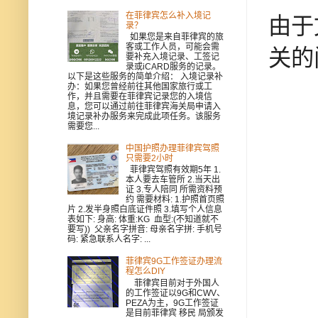
在菲律宾怎么补入境记
由于
录？
如果您是来自菲律宾的旅
客或工作人员，可能会需
关的
要补充入境记录、工签记
录或iCARD服务的记录。
以下是这些服务的简单介绍： 入境记录补
办：如果您曾经前往其他国家旅行或工
作，并且需要在菲律宾记录您的入境信
息，您可以通过前往菲律宾海关局申请入
境记录补办服务来完成此项任务。该服务
需要您...
中国护照办理菲律宾驾照
只需要2小时
菲律宾驾照有效期5年 1.
本人要去车管所 2.当天出
证 3.专人陪同 所需资料预
约 需要材料: 1.护照首页照
片 2.发半身照白底证件照 3.填写个人信息
表如下: 身高: 体重:KG 血型:(不知道就不
要写)) 父亲名字拼音: 母亲名字拼: 手机号
码: 紧急联系人名字: ...
菲律宾9G工作签证办理流
程怎么DIY
菲律宾目前对于外国人
的工作签证以9G和CWV、
PEZA为主，9G工作签证
是目前菲律宾 移民 局颁发