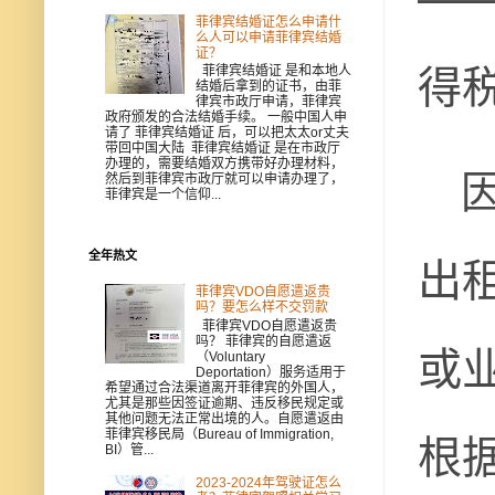
菲律宾结婚证怎么申请什
么人可以申请菲律宾结婚
证？
得
菲律宾结婚证 是和本地人
结婚后拿到的证书，由菲
律宾市政厅申请，菲律宾
政府颁发的合法结婚手续。 一般中国人申
请了 菲律宾结婚证 后，可以把太太or丈夫
带回中国大陆 菲律宾结婚证 是在市政厅
办理的，需要结婚双方携带好办理材料，
因
然后到菲律宾市政厅就可以申请办理了，
菲律宾是一个信仰...
出
全年热文
菲律宾VDO自愿遣返贵
吗？要怎么样不交罚款
菲律宾VDO自愿遣返贵
或
吗？ 菲律宾的自愿遣返
（Voluntary
Deportation）服务适用于
希望通过合法渠道离开菲律宾的外国人，
尤其是那些因签证逾期、违反移民规定或
其他问题无法正常出境的人。自愿遣返由
根
菲律宾移民局（Bureau of Immigration,
BI）管...
2023-2024年驾驶证怎么