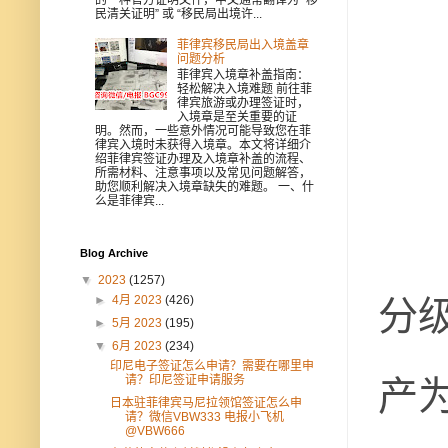
民清关证明” 或 “移民局出境许...
菲律宾移民局出入境盖章
问题分析
菲律宾入境章补盖指南：
轻松解决入境难题 前往菲
律宾旅游或办理签证时，
入境章是至关重要的证
明。然而，一些意外情况可能导致您在菲
律宾入境时未获得入境章。本文将详细介
绍菲律宾签证办理及入境章补盖的流程、
所需材料、注意事项以及常见问题解答，
助您顺利解决入境章缺失的难题。 一、什
么是菲律宾...
Blog Archive
▼
2023
(1257)
分
►
4月 2023
(426)
►
5月 2023
(195)
▼
6月 2023
(234)
印尼电子签证怎么申请？需要在哪里申
产
请？印尼签证申请服务
日本驻菲律宾马尼拉领馆签证怎么申
请？微信VBW333 电报小飞机
@VBW666