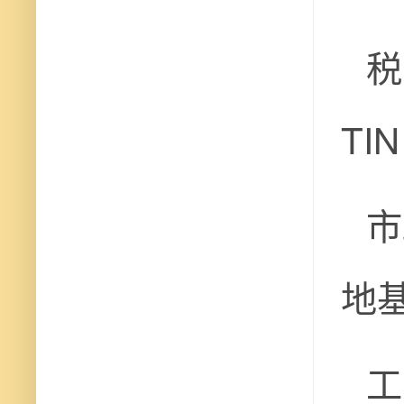
税
TIN
市
地基
工