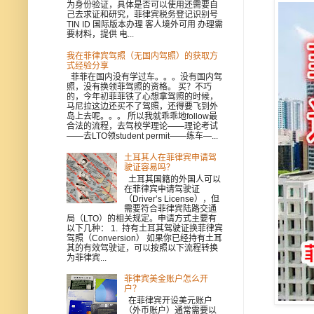
为身份验证，具体是否可以使用还需要自
己去求证和研究，菲律宾税务登记识别号
TIN ID 国际版本办理 客人境外可用 办理需
要材料，提供 电...
我在菲律宾驾照（无国内驾照）的获取方
式经验分享
菲菲在国内没有学过车。。。没有国内驾
照，没有换领菲驾照的资格。 买？不巧
的，今年初菲菲铁了心想拿驾照的时候，
马尼拉这边还买不了驾照，还得要飞到外
岛上去呢。。。 所以我就乖乖地follow最
合法的流程，去驾校学理论——理论考试
——去LTO领student permit——练车—...
土耳其人在菲律宾申请驾
驶证容易吗？
土耳其国籍的外国人可以
在菲律宾申请驾驶证
（Driver’s License），但
需要符合菲律宾陆路交通
局（LTO）的相关规定。申请方式主要有
以下几种： 1. 持有土耳其驾驶证换菲律宾
驾照（Conversion） 如果你已经持有土耳
其的有效驾驶证，可以按照以下流程转换
为菲律宾...
菲律宾美金账户怎么开
户？
在菲律宾开设美元账户
（外币账户）通常需要以