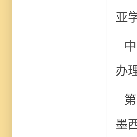
亚
中
办
第
墨