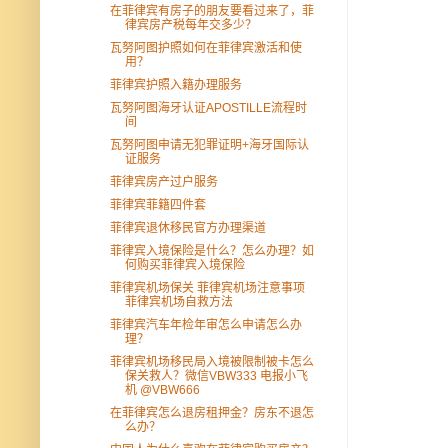
在菲律宾有房子的朋友要看过来了，菲
律宾房产税每年交多少？
瓦努阿图护照如何在菲律宾激活和使
用？
菲律宾护照入籍办理服务
瓦努阿图海牙认证APOSTILLE流程时
间
瓦努阿图申请无犯罪证明+海牙国际认
证服务
菲律宾房产过户服务
菲律宾菲籍四件套
菲律宾退休移民官方办理渠道
菲律宾入境保险是什么？怎么办理？如
何购买菲律宾入境保险
菲律宾机场保关 菲律宾机场注意事项
菲律宾机场自救方法
菲律宾汽车年检年审怎么申请怎么办
理？
菲律宾机场移民局入境被限制被卡怎么
保关救人？微信VBW333 电报小飞
机 @VBW666
在菲律宾怎么退房租押金？房东不退怎
么办？