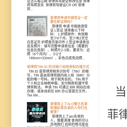
证怎么看过期 菲律宾驾驶证修改信息 菲律
宾驾照丢失 菲律宾驾驶证CR OR 菲律
宾...
菲律宾申请中国签证一定
要在职证明吗？
菲律宾 申请 中国旅游签
证 L签证 请准备以下材
料： 1.护照原件：有效期
至少6个月、至少有2页空
白签证页 护照首页复印件 2.签证申请表信
息及照片：填写完整申请表信息（需要的
信息在底部），附照片2-3张，要求为：近
照（6个月内）、小2寸
（48mm×33mm）、彩色白底免冠照...
菲律宾TIIN ID 的详细介绍用途和办理方式
TIN ID 是菲律宾税务识别号（TIN）的缩
写，TIN 是由菲律宾国内收入局（BIR）分
配的唯一号码，用于税务目的。 TIN 用于
个人和企业纳税申报、支付税款和遵守菲
当
律宾税法。 申请 TIN 可通过 BIR 网站在线
办理，或亲自前往 BIR 办公室提交文件。
Tax Ide...
菲律宾上了ALO警示名单
菲
和博彩黑名单的人你们在
哪里？
菲律宾上了alo名单的
人，需要清理 查询的可以
咨询我们 目前的情况是会