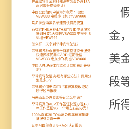
在菲律宾什么材料都没有怎么办理13A
假
永居婚签结婚签证？
中国公民如何申请海外税号？ 微信
VBW333 电报小飞机 @VBW666
马尼拉查询黑名单速度快费用便宜
金
菲律宾PHILHEALTH和TIN ID申请服务
快到只要1天微信VBW333 电报小飞
机 @VBW666
怎么样一天拿到菲律宾驾驶证？
菲律宾各种永居身份特赦签证换卡服务
美
快速换移民局ICARD 过期微信
VBW333 电报小飞机 @VBW666
中国人办理菲律宾驾驶证驾照费用是多
少？
段等
菲律宾驾驶证 办理有哪些方法？费用分
别是多少？
菲律宾如何申请ITR ?菲律宾税收证明
所得税申报表
所
马来西亚办理泰国签证怎么申请？
菲律宾真的AEP工作签证快速办理1-3
年工作签证9G 一个月左右能办完！
100%真驾照LTO总局办理菲律宾驾驶
证服务只需一天！
瓦努阿图单身证明+海牙认证服务