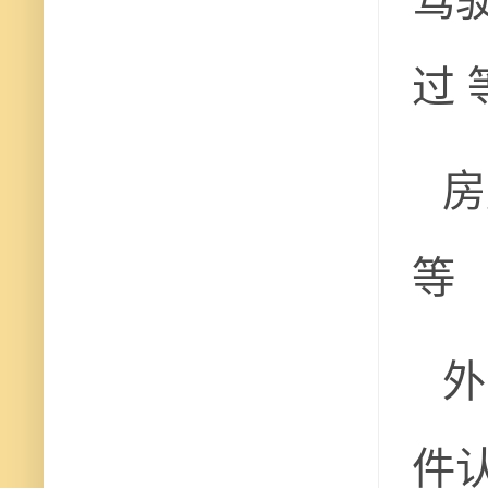
过 
房
等
外
件