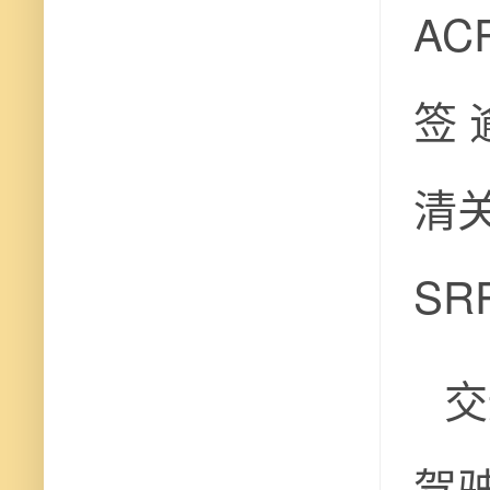
AC
签 
清
SR
交
驾