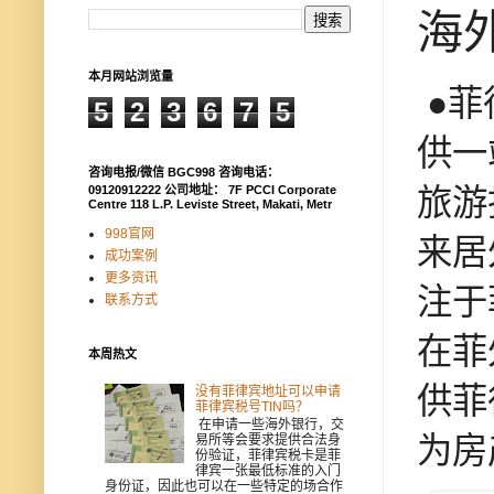
海
本月网站浏览量
●菲
5
2
3
6
7
5
供一
咨询电报/微信 BGC998 咨询电话：
旅游
09120912222 公司地址： 7F PCCI Corporate
Centre 118 L.P. Leviste Street, Makati, Metr
998官网
来居
成功案例
更多资讯
注于
联系方式
在菲
本周热文
供菲
没有菲律宾地址可以申请
菲律宾税号TIN吗？
在申请一些海外银行，交
为房
易所等会要求提供合法身
份验证，菲律宾税卡是菲
律宾一张最低标准的入门
身份证，因此也可以在一些特定的场合作