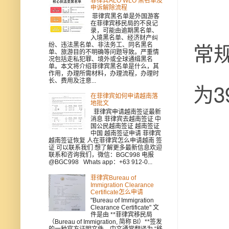
菲律宾ALO WLO 黑名单及
申诉解除流程
菲律宾黑名单是外国游客
在菲律宾移民局的不良记
录，可能由逾期黑名单、
入境黑名单、经济财产纠
常
纷、违法黑名单、非法务工、同名黑名
单、旅游目的不明确等问题导致。严重情
况包括走私犯罪、境外或全球通缉黑名
单。本文将介绍菲律宾黑名单是什么，其
作用，办理所需材料，办理流程，办理时
长、费用及注意...
为3
在菲律宾如何申请越南落
地批文
菲律宾申请越南签证最新
消息 菲律宾去越南签证 中
国公民越南签证 越南签证
中国 越南签证申请 菲律宾
越南签证恢复 人在菲律宾怎么申请越南 签
证 可以联系我们 想了解更多最新信息欢迎
联系和咨询我们，微信：BGC998 电报
@BGC998 Whats app：+63 912-0...
菲律宾Bureau of
Immigration Clearance
Certificate怎么申请
"Bureau of Immigration
Clearance Certificate" 文
件是由 **菲律宾移民局
（Bureau of Immigration, 简称 BI）**签发
的一种官方证明文件，中文通常翻译为 “移