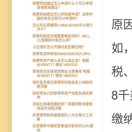
菲律宾结婚证怎么申请什么人可以申请
菲律宾结婚证？
菲律宾结婚证怎么样快速申请？没有中
原
国的单身证明可以申请吗？
怎么样在菲律宾CHINA BANK中兴银行
开户？
菲律宾婚签办理需要哪些材料？MCL-
21周期和价格怎么样？
如
人在国外怎么开国内无犯罪证明？
菲律宾退休移民WWW.998VISA.ORG
菲律宾房产那么多怎么选合适？电报
税
@VBW777 微信 VBW333
菲律宾买房菲律宾物业注意事项 电报
@VBW777 微信 VBW333
海外投资者在菲律宾的租金收入纳税问
题详解
8
如何将自己的菲律宾房产出租及相关费
用
怎样在菲律宾建新房？菲律宾新房建筑
商运作流程详解
缴
在菲律宾新房建造团队八大主角分工详
解
在菲律宾中国买家更喜欢新房的10大理
由