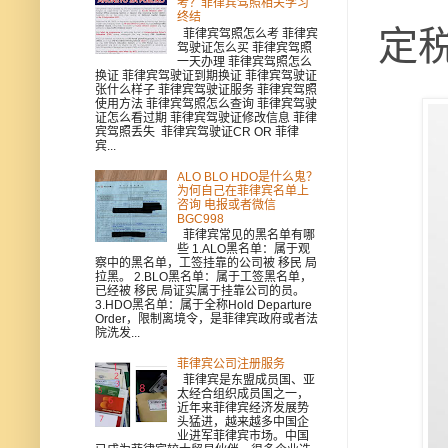
考？菲律宾驾照相关学习
终结
定
菲律宾驾照怎么考 菲律宾
驾驶证怎么买 菲律宾驾照
一天办理 菲律宾驾照怎么
换证 菲律宾驾驶证到期换证 菲律宾驾驶证
张什么样子 菲律宾驾驶证服务 菲律宾驾照
使用方法 菲律宾驾照怎么查询 菲律宾驾驶
证怎么看过期 菲律宾驾驶证修改信息 菲律
宾驾照丢失 菲律宾驾驶证CR OR 菲律
宾...
ALO BLO HDO是什么鬼？
为何自己在菲律宾名单上
咨询 电报或者微信
BGC998
菲律宾常见的黑名单有哪
些 1.ALO黑名单：属于观
察中的黑名单，工签挂靠的公司被 移民 局
拉黑。 2.BLO黑名单：属于工签黑名单，
已经被 移民 局证实属于挂靠公司的员。
3.HDO黑名单：属于全称Hold Departure
Order，限制离境令，是菲律宾政府或者法
院洗发...
菲律宾公司注册服务
菲律宾是东盟成员国、亚
太经合组织成员国之一，
近年来菲律宾经济发展势
头猛进，越来越多中国企
业进军菲律宾市场。中国