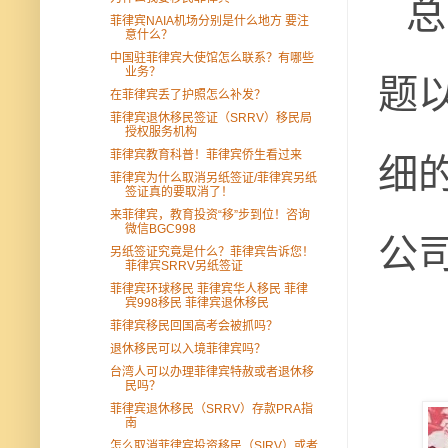
总
菲律宾NAIA机场分别是什么地方 要注
意什么？
中国驻菲律宾大使馆怎么联系？有哪些
题
业务？
在菲律宾丢了护照怎么补发？
菲律宾退休移民签证（SRRV）移民局
授权服务机构
细
菲律宾教育科普！菲律宾侨生看过来
菲律宾为什么取消另纸签证/菲律宾另纸
签证真的要取消了！
来菲律宾，教育投资“移”步到位！咨询
微信BGC998
公
另纸签证究竟是什么？菲律宾告诉您！
菲律宾SRRV另纸签证
菲律宾环球移民 菲律宾华人移民 菲律
宾998移民 菲律宾退休移民
菲律宾移民回国高考会被抓吗？
退休移民可以入境菲律宾吗？
台湾人可以办理菲律宾特赦或者退休移
民吗？
菲律宾退休移民（SRRV）存款PRA指
南
怎么取消菲律宾投资移民（SIRV）或者