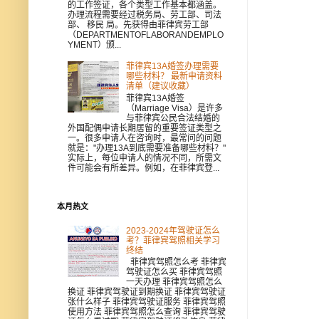
的工作签证，各个类型工作基本都涵盖。
办理流程需要经过税务局、劳工部、司法
部、 移民 局。先获得由菲律宾劳工部
（DEPARTMENTOFLABORANDEMPLO
YMENT）颁...
菲律宾13A婚签办理需要
哪些材料？ 最新申请资料
清单（建议收藏）
菲律宾13A婚签
（Marriage Visa）是许多
与菲律宾公民合法结婚的
外国配偶申请长期居留的重要签证类型之
一。很多申请人在咨询时，最常问的问题
就是："办理13A到底需要准备哪些材料？"
实际上，每位申请人的情况不同，所需文
件可能会有所差异。例如，在菲律宾登...
本月热文
2023-2024年驾驶证怎么
考？菲律宾驾照相关学习
终结
菲律宾驾照怎么考 菲律宾
驾驶证怎么买 菲律宾驾照
一天办理 菲律宾驾照怎么
换证 菲律宾驾驶证到期换证 菲律宾驾驶证
张什么样子 菲律宾驾驶证服务 菲律宾驾照
使用方法 菲律宾驾照怎么查询 菲律宾驾驶