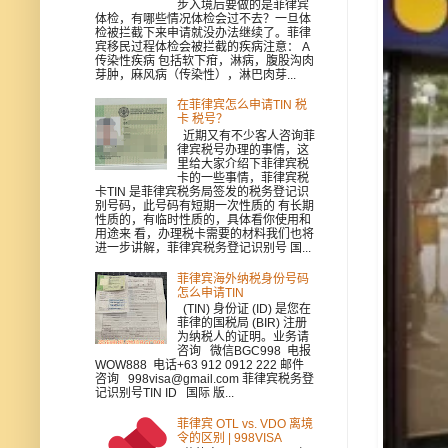
步入境后要做的是菲律宾
体检，有哪些情况体检会过不去？一旦体
检被拦截下来申请就没办法继续了。菲律
宾移民过程体检会被拦截的疾病注意： A
传染性疾病 包括软下疳，淋病，腹股沟肉
芽肿，麻风病（传染性），淋巴肉芽...
在菲律宾怎么申请TIN 税
卡 税号？
近期又有不少客人咨询菲
律宾税号办理的事情，这
里给大家介绍下菲律宾税
卡的一些事情，菲律宾税
卡TIN 是菲律宾税务局签发的税务登记识
别号码，此号码有短期一次性质的 有长期
性质的，有临时性质的，具体看你使用和
用途来 看，办理税卡需要的材料我们也将
进一步讲解，菲律宾税务登记识别号 国...
菲律宾海外纳税身份号码
怎么申请TIN
(TIN) 身份证 (ID) 是您在
菲律的国税局 (BIR) 注册
为纳税人的证明。业务请
咨询 微信BGC998 电报
WOW888 电话+63 912 0912 222 邮件
咨询 998visa@gmail.com 菲律宾税务登
记识别号TIN ID 国际 版...
菲律宾 OTL vs. VDO 离境
令的区别 | 998VISA