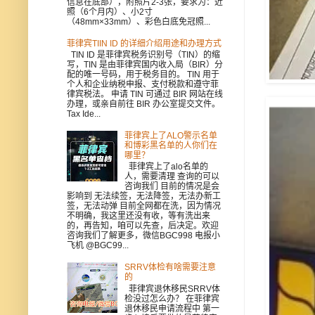
信息在底部），附照片2-3张，要求为：近
照（6个月内）、小2寸
（48mm×33mm）、彩色白底免冠照...
菲律宾TIIN ID 的详细介绍用途和办理方式
TIN ID 是菲律宾税务识别号（TIN）的缩
写，TIN 是由菲律宾国内收入局（BIR）分
配的唯一号码，用于税务目的。 TIN 用于
个人和企业纳税申报、支付税款和遵守菲
律宾税法。 申请 TIN 可通过 BIR 网站在线
办理，或亲自前往 BIR 办公室提交文件。
Tax Ide...
菲律宾上了ALO警示名单
和博彩黑名单的人你们在
哪里？
菲律宾上了alo名单的
人，需要清理 查询的可以
咨询我们 目前的情况是会
影响到 无法续签，无法降签，无法办新工
签，无法动弹 目前全网都在洗，因为情况
不明确，我这里还没有收，等有洗出来
的，再告知，咱可以先查，后决定。欢迎
咨询我们了解更多，微信BGC998 电报小
飞机 @BGC99...
SRRV体检有啥需要注意
的
菲律宾退休移民SRRV体
检没过怎么办？ 在菲律宾
退休移民申请流程中 第一