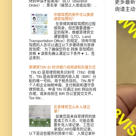
更多最新信
特别申请才能离境） BLO（Blacklist
Order） ：黑名单（被禁止入境或出境）...
询请主动
中国驾照的原件可以换菲
律宾驾照吗？
在菲律宾换取驾照的过程
很简单，但您需要遵循一
定的程序，根据菲律宾交
通管理局（LTO，Land
Transportation Office）的规定，持有中国
驾照的人员可以通过以下步骤转换为菲律
宾驾照： 为了确保您符合 转换 菲驾照的
资格 ▼请首先确认满足以下条件▼ 1、签
证类别...
菲律宾TIIN ID 的详细介绍用途和办理方式
TIN ID 是菲律宾税务识别号（TIN）的缩
写，TIN 是由菲律宾国内收入局（BIR）分
配的唯一号码，用于税务目的。 TIN 用于
个人和企业纳税申报、支付税款和遵守菲
律宾税法。 申请 TIN 可通过 BIR 网站在线
办理，或亲自前往 BIR 办公室提交文件。
Tax Ide...
在菲律宾怎么补入境记
录？
如果您是来自菲律宾的旅
客或工作人员，可能会需
要补充入境记录、工签记
录或iCARD服务的记录。
以下是这些服务的简单介绍： 入境记录补