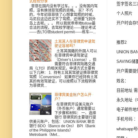
式经验分享
签字签名三
菲菲在国内没有学过车。。。没有国内驾
照，没有换领菲驾照的资格。 买？不巧
个人照片
的，今年初菲菲铁了心想拿驾照的时候，
马尼拉这边还买不了驾照，还得要飞到外
开户时会存
岛上去呢。。。 所以我就乖乖地follow最
合法的流程，去驾校学理论——理论考试
——去LTO领student permit——练车—...
土耳其人在菲律宾申请驾
推荐2
驶证容易吗？
土耳其国籍的外国人可以
UNION 
在菲律宾申请驾驶证
（Driver’s License），但
SAVING储
需要符合菲律宾陆路交通
局（LTO）的相关规定。申请方式主要有
开户需要提
以下几种： 1. 持有土耳其驾驶证换菲律宾
驾照（Conversion） 如果你已经持有土耳
姓名：
其的有效驾驶证，可以按照以下流程转换
为菲律宾...
目前地址 
菲律宾美金账户怎么开
户？
永久地址（
在菲律宾开设美元账户
（外币账户）通常需要以
电子邮件地
下步骤和材料： 一、选择
银行 菲律宾的主要银行提
手机号码 ：
供美元账户，包括： UNION BANK 联合
银行 BDO（Banco de Oro） BPI（Bank
whatsapp
of the Philippine Islands）
Metrobank（Met...