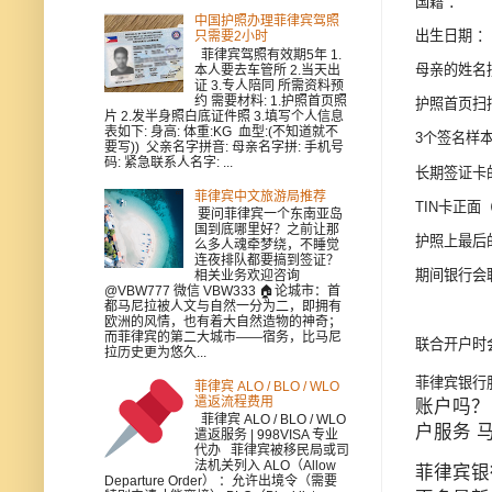
国籍 ：
中国护照办理菲律宾驾照
出生日期 ：
只需要2小时
菲律宾驾照有效期5年 1.
母亲的姓名
本人要去车管所 2.当天出
证 3.专人陪同 所需资料预
约 需要材料: 1.护照首页照
护照首页扫
片 2.发半身照白底证件照 3.填写个人信息
表如下: 身高: 体重:KG 血型:(不知道就不
3个签名样
要写)) 父亲名字拼音: 母亲名字拼: 手机号
码: 紧急联系人名字: ...
长期签证卡
菲律宾中文旅游局推荐
TIN卡正面
要问菲律宾一个东南亚岛
国到底哪里好？之前让那
护照上最后
么多人魂牵梦绕，不睡觉
连夜排队都要搞到签证？
期间银行会
相关业务欢迎咨询
@VBW777 微信 VBW333 🏠论城市：首
都马尼拉被人文与自然一分为二，即拥有
欧洲的风情，也有着大自然造物的神奇；
而菲律宾的第二大城市——宿务，比马尼
联合开户时
拉历史更为悠久...
菲律宾银行
菲律宾 ALO / BLO / WLO
遣返流程费用
账户吗？
菲律宾 ALO / BLO / WLO
户服务 
遣返服务 | 998VISA 专业
代办 菲律宾被移民局或司
法机关列入 ALO（Allow
菲律宾银
Departure Order） ：允许出境令（需要