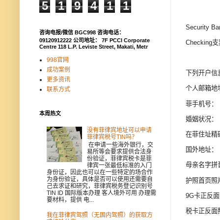
5
1
9
4
1
1
Security
咨询电报/微信 BGC998 咨询电话：
09120912222 公司地址： 7F PCCI Corporate
Checkin
Centre 118 L.P. Leviste Street, Makati, Metr
998官网
成功案例
下列开户信
更多资讯
个人邮箱地
联系方式
菲手机号：
本周热文
婚姻状况：
没有菲律宾地址可以申请
在菲住址精
菲律宾税号TIN吗？
在申请一些海外银行，交
国外地址：
易所等会要求提供合法身
份验证，菲律宾税卡是菲
母亲名字拼
律宾一张最低标准的入门
身份证，因此也可以在一些特定的场合作
为身份验证，具体是否可以使用还需要自
护照首页照
己去求证和研究，菲律宾税务登记识别号
TIN ID 国际版本办理 客人境外可用 办理需
9G卡正反
要材料，提供 电...
税卡正反面
我在菲律宾驾照（无国内驾照）的获取方