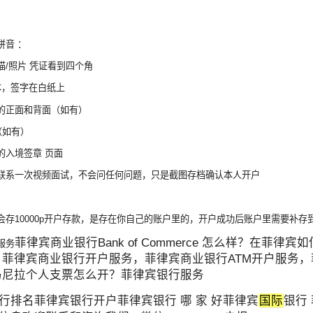
拼音 ：
描/照片 凭证看到四个角
本，签字在白纸上
的正面和背面（如有）
（如有）
的入境签章 页面
联系一次视频面试，不会问任何问题，只是截图存档确认本人开户
会存10000p开户存款，是存在你自己的账户里的，开户成功后账户里需要补存到 
菲律宾商业银行Bank of Commerce 怎么样？
服务
 菲律宾商业银行开户服务，菲律宾商业银行ATM开户服务
马尼拉个人支票怎么开？菲律宾银行服务
行排名菲律宾银行开户菲律宾银行 哪 家 好菲律宾
国际
银行