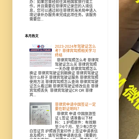
办：如果您曾经前往其他国家旅行或工
作，并且需要在菲律宾记录您的入境信
息，您可以通过前往菲律宾海关局申请入
境记录补办服务来完成此项任务。该服务
需要您...
本月热文
2023-2024年驾驶证怎么
考？菲律宾驾照相关学习
终结
菲律宾驾照怎么考 菲律宾
驾驶证怎么买 菲律宾驾照
一天办理 菲律宾驾照怎么
换证 菲律宾驾驶证到期换证 菲律宾驾驶证
张什么样子 菲律宾驾驶证服务 菲律宾驾照
使用方法 菲律宾驾照怎么查询 菲律宾驾驶
证怎么看过期 菲律宾驾驶证修改信息 菲律
宾驾照丢失 菲律宾驾驶证CR OR 菲律
宾...
菲律宾申请中国签证一定
要在职证明吗？
菲律宾 申请 中国旅游签
证 L签证 请准备以下材
料： 1.护照原件：有效期
至少6个月、至少有2页空
白签证页 护照首页复印件 2.签证申请表信
息及照片：填写完整申请表信息（需要的