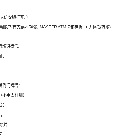
 Bank信安银行开户
g支票账户(有支票本50张, MASTER ATM卡和存折, 可开网银转账)
息填好发我
址：
确到门牌号：
（不用太详细）
音：
片
面照片
照