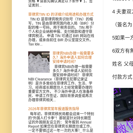
资格 ▼请首先确认满足以下条件▼ 1、签
证类别...
4 夫妻
菲律宾TIIN ID 的详细介绍用途和办理方式
TIN ID 是菲律宾税务识别号（TIN）的缩
写，TIN 是由菲律宾国内收入局（BIR）分
（簽名为
配的唯一号码，用于税务目的。 TIN 用于
个人和企业纳税申报、支付税款和遵守菲
律宾税法。 申请 TIN 可通过 BIR 网站在线
5如果一
办理，或亲自前往 BIR 办公室提交文件。
Tax Ide...
6双方有
菲律宾NBI办理一般需要多
久？海外申请人如何合理
安排申请时间？
姓名 父
菲律宾NBI办理一般需要
多久？海外申请人如何合
理安排申请时间？ 菲律宾
付款方式
NBI Clearance（菲律宾无犯罪记录证
明）是许多曾经在菲律宾工作、生活、学
习、经商或长期居住人士经常需要办理的
重要官方文件。 不少海外申请人在准备移
民、申请工作签证、国际背景调查或再次
办理菲律宾相关...
2026年菲律宾常年报道服务指导
每年初，菲律宾移民局都会迎来一个特别
的“外国人打卡季”！那就是针对持长期签
证的外国朋友设立的： 常年报到 Annual
Report 如果您在菲律宾长期居住或工作，
一定不要错过这一年一次的大事！ 什么是