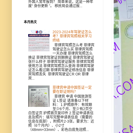
外国人常年报到？ 简单来说，这是一种年
度“ 身份更新 ”。 移民局会通过报...
本月热文
2023-2024年驾驶证怎么
考？菲律宾驾照相关学习
终结
菲律宾驾照怎么考 菲律宾
驾驶证怎么买 菲律宾驾照
一天办理 菲律宾驾照怎么
换证 菲律宾驾驶证到期换证 菲律宾驾驶证
张什么样子 菲律宾驾驶证服务 菲律宾驾照
使用方法 菲律宾驾照怎么查询 菲律宾驾驶
证怎么看过期 菲律宾驾驶证修改信息 菲律
宾驾照丢失 菲律宾驾驶证CR OR 菲律
宾...
菲律宾申请中国签证一定
要在职证明吗？
菲律宾 申请 中国旅游签
证 L签证 请准备以下材
料： 1.护照原件：有效期
至少6个月、至少有2页空
白签证页 护照首页复印件 2.签证申请表信
息及照片：填写完整申请表信息（需要的
信息在底部），附照片2-3张，要求为：近
照（6个月内）、小2寸
（48mm×33mm）、彩色白底免冠照...