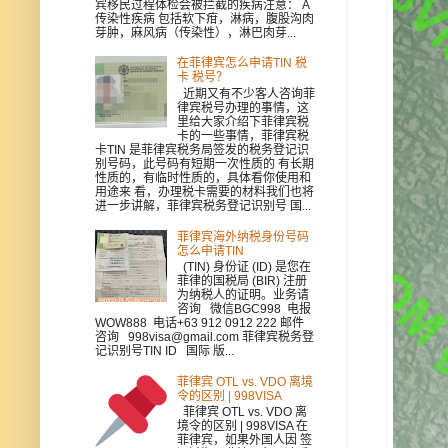
宾移民过程体检会被拦截的疾病注意： A
传染性疾病 包括软下疳，淋病，腹股沟肉
芽肿，麻风病（传染性），淋巴肉芽...
在菲律宾怎么申请TIN 税
卡 税号？
近期又有不少客人咨询菲
律宾税号办理的事情，这
里给大家介绍下菲律宾税
卡的一些事情，菲律宾税
卡TIN 是菲律宾税务局签发的税务登记识
别号码，此号码有短期一次性质的 有长期
性质的，有临时性质的，具体看你使用和
用途来 看，办理税卡需要的材料我们也将
进一步讲解，菲律宾税务登记识别号 国...
菲律宾海外纳税身份号码
怎么申请TIN
(TIN) 身份证 (ID) 是您在
菲律的国税局 (BIR) 注册
为纳税人的证明。业务请
咨询 微信BGC998 电报
WOW888 电话+63 912 0912 222 邮件
咨询 998visa@gmail.com 菲律宾税务登
记识别号TIN ID 国际 版...
菲律宾 OTL vs. VDO 离境
令的区别 | 998VISA
菲律宾 OTL vs. VDO 离
境令的区别 | 998VISA 在
菲律宾，如果外国人因 签