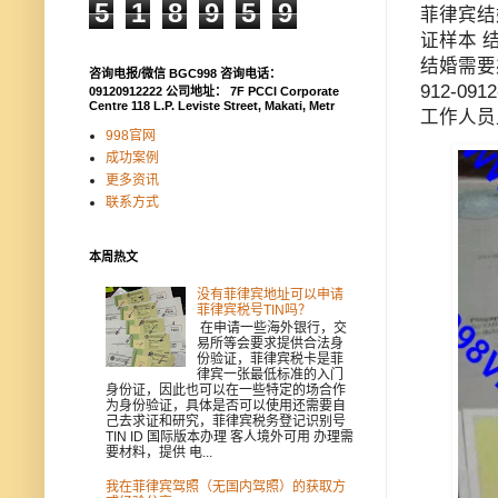
5
1
8
9
5
9
菲律宾结
证样本 
结婚需要
咨询电报/微信 BGC998 咨询电话：
912-0
09120912222 公司地址： 7F PCCI Corporate
Centre 118 L.P. Leviste Street, Makati, Metr
工作人员
998官网
成功案例
更多资讯
联系方式
本周热文
没有菲律宾地址可以申请
菲律宾税号TIN吗？
在申请一些海外银行，交
易所等会要求提供合法身
份验证，菲律宾税卡是菲
律宾一张最低标准的入门
身份证，因此也可以在一些特定的场合作
为身份验证，具体是否可以使用还需要自
己去求证和研究，菲律宾税务登记识别号
TIN ID 国际版本办理 客人境外可用 办理需
要材料，提供 电...
我在菲律宾驾照（无国内驾照）的获取方