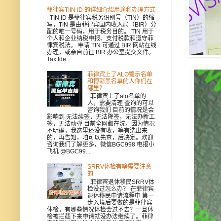
菲律宾TIIN ID 的详细介绍用途和办理方式
TIN ID 是菲律宾税务识别号（TIN）的缩
写，TIN 是由菲律宾国内收入局（BIR）分
配的唯一号码，用于税务目的。 TIN 用于
个人和企业纳税申报、支付税款和遵守菲
律宾税法。 申请 TIN 可通过 BIR 网站在线
办理，或亲自前往 BIR 办公室提交文件。
Tax Ide...
菲律宾上了ALO警示名单
和博彩黑名单的人你们在
哪里？
菲律宾上了alo名单的
人，需要清理 查询的可以
咨询我们 目前的情况是会
影响到 无法续签，无法降签，无法办新工
签，无法动弹 目前全网都在洗，因为情况
不明确，我这里还没有收，等有洗出来
的，再告知，咱可以先查，后决定。欢迎
咨询我们了解更多，微信BGC998 电报小
飞机 @BGC99...
SRRV体检有啥需要注意
的
菲律宾退休移民SRRV体
检没过怎么办？ 在菲律宾
退休移民申请流程中 第一
步入境后要做的是菲律宾
体检，有哪些情况体检会过不去？一旦体
检被拦截下来申请就没办法继续了。菲律