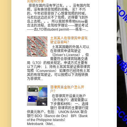
式经验分享
菲菲在国内没有学过车。。。没有国内驾
照，没有换领菲驾照的资格。 买？不巧
的，今年初菲菲铁了心想拿驾照的时候，
马尼拉这边还买不了驾照，还得要飞到外
岛上去呢。。。 所以我就乖乖地follow最
合法的流程，去驾校学理论——理论考试
——去LTO领student permit——练车—...
土耳其人在菲律宾申请驾
驶证容易吗？
土耳其国籍的外国人可以
在菲律宾申请驾驶证
（Driver’s License），但
需要符合菲律宾陆路交通
局（LTO）的相关规定。申请方式主要有
以下几种： 1. 持有土耳其驾驶证换菲律宾
驾照（Conversion） 如果你已经持有土耳
其的有效驾驶证，可以按照以下流程转换
为菲律宾...
菲律宾美金账户怎么开
户？
在菲律宾开设美元账户
（外币账户）通常需要以
下步骤和材料： 一、选择
银行 菲律宾的主要银行提
供美元账户，包括： UNION BANK 联合
银行 BDO（Banco de Oro） BPI（Bank
of the Philippine Islands）
Metrobank（Met...