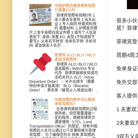
中国护照办理菲律宾驾照
只需要2小时
菲律宾驾照有效期5年 1.
本人要去车管所 2.当天出
很多小伙
证 3.专人陪同 所需资料预
居？菲律
约 需要材料: 1.护照首页照
片 2.发半身照白底证件照 3.填写个人信息
表如下: 身高: 体重:KG 血型:(不知道就不
菲律宾登
要写)) 父亲名字拼音: 母亲名字拼: 手机号
码: 紧急联系人名字: ...
周期4周
菲律宾 ALO / BLO / WLO
遣返流程费用
菲律宾 ALO / BLO / WLO
免单身证
遣返服务 | 998VISA 专业
代办 菲律宾被移民局或司
法机关列入 ALO（Allow
Departure Order） ：允许出境令（需要
免外交部
特别申请才能离境） BLO（Blacklist
Order） ：黑名单（被禁止入境或出境）...
客人提供
中国驾照的原件可以换菲
律宾驾照吗？
1 夫妻
在菲律宾换取驾照的过程
很简单，但您需要遵循一
定的程序，根据菲律宾交
通管理局（LTO，Land
2夫妻双
Transportation Office）的规定，持有中国
驾照的人员可以通过以下步骤转换为菲律
宾驾照： 为了确保您符合 转换 菲驾照的
3双方父