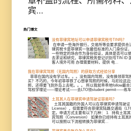
章补盖的流程、所需材料、
宾...
热门博文
没有菲律宾地址可以申请菲律宾税号TIN吗？
在申请一些海外银行，交易所等会要求提供合
律宾税卡是菲律宾一张最低标准的入门身份证
一些特定的场合作为身份验证，具体是否可以
去求证和研究，菲律宾税务登记识别号TIN ID
客人境外可用 办理需要材料，提供 电...
我在菲律宾驾照（无国内驾照）的获取方式经验分享
菲菲在国内没有学过车。。。没有国内驾照，没有换领菲驾
买？不巧的，今年初菲菲铁了心想拿驾照的时候，马尼拉这边
照，还得要飞到外岛上去呢。。。 所以我就乖乖地follow最
驾校学理论——理论考试——去LTO领student permit——练车—
土耳其人在菲律宾申请驾驶证容易吗？
土耳其国籍的外国人可以在菲律宾申请驾驶证（Dri
License），但需要符合菲律宾陆路交通局（L
定。申请方式主要有以下几种： 1. 持有土耳
宾驾照（Conversion） 如果你已经持有土耳
可以按照以下流程转换为菲律宾...
菲律宾美金账户怎么开户？