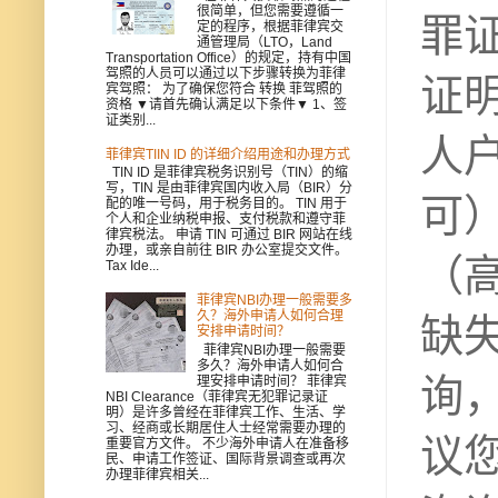
很简单，但您需要遵循一
罪
定的程序，根据菲律宾交
通管理局（LTO，Land
Transportation Office）的规定，持有中国
驾照的人员可以通过以下步骤转换为菲律
证
宾驾照： 为了确保您符合 转换 菲驾照的
资格 ▼请首先确认满足以下条件▼ 1、签
证类别...
人
菲律宾TIIN ID 的详细介绍用途和办理方式
TIN ID 是菲律宾税务识别号（TIN）的缩
写，TIN 是由菲律宾国内收入局（BIR）分
可
配的唯一号码，用于税务目的。 TIN 用于
个人和企业纳税申报、支付税款和遵守菲
律宾税法。 申请 TIN 可通过 BIR 网站在线
办理，或亲自前往 BIR 办公室提交文件。
（
Tax Ide...
菲律宾NBI办理一般需要多
久？海外申请人如何合理
缺
安排申请时间？
菲律宾NBI办理一般需要
多久？海外申请人如何合
询
理安排申请时间？ 菲律宾
NBI Clearance（菲律宾无犯罪记录证
明）是许多曾经在菲律宾工作、生活、学
习、经商或长期居住人士经常需要办理的
议
重要官方文件。 不少海外申请人在准备移
民、申请工作签证、国际背景调查或再次
办理菲律宾相关...