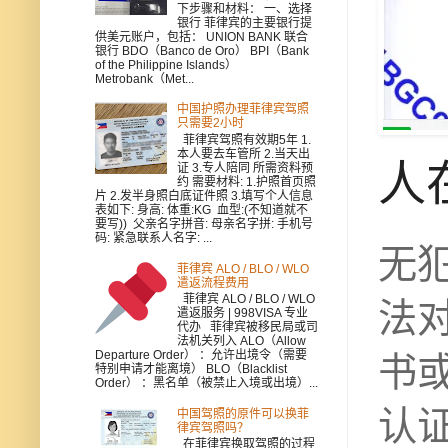
下步骤和材料： 一、选择
银行 菲律宾的主要银行提
供美元账户，包括： UNION BANK 联合
银行 BDO（Banco de Oro） BPI（Bank
of the Philippine Islands）
Metrobank（Met...
中国护照办理菲律宾驾照
只需要2小时
菲律宾驾照有效期5年 1.
本人要去车管所 2.当天出
人
证 3.专人陪同 所需资料预
约 需要材料: 1.护照首页照
片 2.发半身照白底证件照 3.填写个人信息
表如下: 身高: 体重:KG 血型:(不知道就不
要写)) 父亲名字拼音: 母亲名字拼: 手机号
码: 紧急联系人名字: ...
无
菲律宾 ALO / BLO / WLO
遣返流程费用
菲律宾 ALO / BLO / WLO
法
遣返服务 | 998VISA 专业
代办 菲律宾被移民局或司
法机关列入 ALO（Allow
Departure Order） ：允许出境令（需要
书
特别申请才能离境） BLO（Blacklist
Order） ：黑名单（被禁止入境或出境）...
认
中国驾照的原件可以换菲
律宾驾照吗？
在菲律宾换取驾照的过程