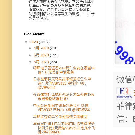
律宾入境时未获得入境章。本文将详细介
绍菲律宾签证办理及入境章补盖的流程、
所需材料、注意事项以及常见问题解答，
助您顺利解决入境章缺失的难题。 一、什
么是菲律宾...
Blog Archive
▼
2023
(1257)
►
4月 2023
(426)
►
5月 2023
(195)
▼
6月 2023
(234)
印尼电子签证怎么申请？需要在哪里申
请？印尼签证申请服务
微信/
日本驻菲律宾马尼拉领馆签证怎么申
请？微信VBW333 电报小飞机
@VBW666
在菲律宾什么材料都没有怎么办理13A
永居婚签结婚签证？
菲律
中国公民如何申请海外税号？ 微信
VBW333 电报小飞机 @VBW666
信：B
马尼拉查询黑名单速度快费用便宜
菲律宾PHILHEALTH和TIN ID申请服务
快到只要1天微信VBW333 电报小飞
机 @VBW666