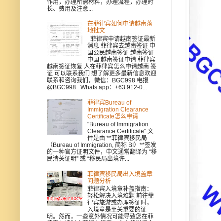
作用，办理所需材料，办理流程，办理时
长、费用及注意...
在菲律宾如何申请越南落
地批文
菲律宾申请越南签证最新
消息 菲律宾去越南签证 中
国公民越南签证 越南签证
中国 越南签证申请 菲律宾
越南签证恢复 人在菲律宾怎么申请越南 签
证 可以联系我们 想了解更多最新信息欢迎
联系和咨询我们，微信：BGC998 电报
@BGC998 Whats app：+63 912-0...
菲律宾Bureau of
Immigration Clearance
Certificate怎么申请
"Bureau of Immigration
Clearance Certificate" 文
件是由 **菲律宾移民局
（Bureau of Immigration, 简称 BI）**签发
的一种官方证明文件，中文通常翻译为 “移
民清关证明” 或 “移民局出境许...
菲律宾移民局出入境盖章
问题分析
菲律宾入境章补盖指南：
轻松解决入境难题 前往菲
律宾旅游或办理签证时，
入境章是至关重要的证
明。然而，一些意外情况可能导致您在菲