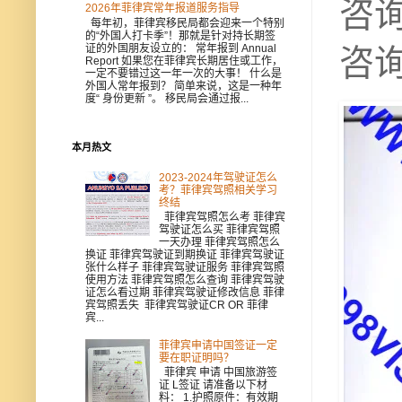
咨询
2026年菲律宾常年报道服务指导
每年初，菲律宾移民局都会迎来一个特别
的“外国人打卡季”！那就是针对持长期签
证的外国朋友设立的： 常年报到 Annual
咨
Report 如果您在菲律宾长期居住或工作，
一定不要错过这一年一次的大事！ 什么是
外国人常年报到？ 简单来说，这是一种年
度“ 身份更新 ”。 移民局会通过报...
本月热文
2023-2024年驾驶证怎么
考？菲律宾驾照相关学习
终结
菲律宾驾照怎么考 菲律宾
驾驶证怎么买 菲律宾驾照
一天办理 菲律宾驾照怎么
换证 菲律宾驾驶证到期换证 菲律宾驾驶证
张什么样子 菲律宾驾驶证服务 菲律宾驾照
使用方法 菲律宾驾照怎么查询 菲律宾驾驶
证怎么看过期 菲律宾驾驶证修改信息 菲律
宾驾照丢失 菲律宾驾驶证CR OR 菲律
宾...
菲律宾申请中国签证一定
要在职证明吗？
菲律宾 申请 中国旅游签
证 L签证 请准备以下材
料： 1.护照原件：有效期