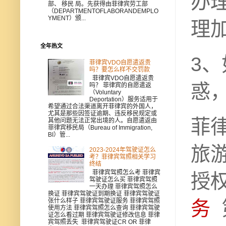
办
部、 移民 局。先获得由菲律宾劳工部
（DEPARTMENTOFLABORANDEMPLO
YMENT）颁...
理
全年热文
3
菲律宾VDO自愿遣返贵
吗？要怎么样不交罚款
菲律宾VDO自愿遣返贵
惑
吗？ 菲律宾的自愿遣返
（Voluntary
Deportation）服务适用于
希望通过合法渠道离开菲律宾的外国人，
尤其是那些因签证逾期、违反移民规定或
菲
其他问题无法正常出境的人。自愿遣返由
菲律宾移民局（Bureau of Immigration,
BI）管...
旅
2023-2024年驾驶证怎么
考？菲律宾驾照相关学习
终结
菲律宾驾照怎么考 菲律宾
授权
驾驶证怎么买 菲律宾驾照
一天办理 菲律宾驾照怎么
换证 菲律宾驾驶证到期换证 菲律宾驾驶证
张什么样子 菲律宾驾驶证服务 菲律宾驾照
务
使用方法 菲律宾驾照怎么查询 菲律宾驾驶
证怎么看过期 菲律宾驾驶证修改信息 菲律
宾驾照丢失 菲律宾驾驶证CR OR 菲律