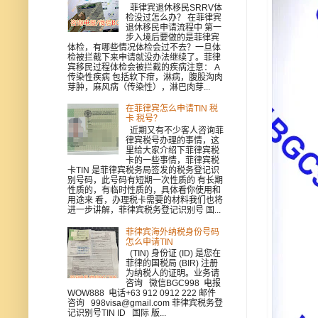
菲律宾退休移民SRRV体
检没过怎么办？ 在菲律宾
退休移民申请流程中 第一
步入境后要做的是菲律宾
体检，有哪些情况体检会过不去？一旦体
检被拦截下来申请就没办法继续了。菲律
宾移民过程体检会被拦截的疾病注意： A
传染性疾病 包括软下疳，淋病，腹股沟肉
芽肿，麻风病（传染性），淋巴肉芽...
在菲律宾怎么申请TIN 税
卡 税号？
近期又有不少客人咨询菲
律宾税号办理的事情，这
里给大家介绍下菲律宾税
卡的一些事情，菲律宾税
卡TIN 是菲律宾税务局签发的税务登记识
别号码，此号码有短期一次性质的 有长期
性质的，有临时性质的，具体看你使用和
用途来 看，办理税卡需要的材料我们也将
进一步讲解，菲律宾税务登记识别号 国...
菲律宾海外纳税身份号码
怎么申请TIN
(TIN) 身份证 (ID) 是您在
菲律的国税局 (BIR) 注册
为纳税人的证明。业务请
咨询 微信BGC998 电报
WOW888 电话+63 912 0912 222 邮件
咨询 998visa@gmail.com 菲律宾税务登
记识别号TIN ID 国际 版...