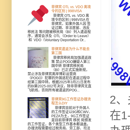
菲律宾 OTL vs. VDO 离境
令的区别 | 998VISA
菲律宾 OTL vs. VDO 离
境令的区别 | 998VISA 在
菲律宾，如果外国人因 签
证过期、非法居留、违反
移民法 等问题被移民局（BI）列入遣返程
序，通常会涉及 OTL（Order to Leave）
和 VDO（Voluntary Deportation Or...
菲律宾遣返为什么不能去
第三国
菲律宾移民局加强遣返政
策 禁止POGO嫌疑人第三
国中转 菲律宾移民局
（BI）已正式实施新规，
禁止涉及菲律宾离岸博彩运营商
（POGO）犯罪的外国逃犯在遣返过程中
经第三国中转。根据2025年3月21日发布
的BI第2025-002号决议，除非菲律宾无直
飞航线，否则所有被遣返的POG...
2
菲律宾9G工作签证办理流
程怎么DIY
菲律宾目前对于外国人
在
的工作签证以9G和CWV、
PEZA为主，9G工作签证
是目前菲律宾 移民 局颁发
的工作签证，各个类型工作基本都涵盖。
办理流程需要经过税务局、劳工部、司法