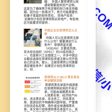
婚： 外国人娶菲律宾公民
通常需要提供资产证明。
这是为了确保男方有足够的财力来支持婚
姻，因为在一些情况下，男方可能需要负
担妻子家庭的财务责任。 房地产投资：
如果你计划在菲律宾购买房地产，有些地
区可能要求你提供...
中国企业在菲律宾怎么注
册
中国人可以在菲律宾注册
什么公司？需要满足什么
条件？ 菲律宾是东盟
（ASEAN）主要成员国，
亚太经合组织（APEC）的24成员国之
一，也是新兴工业国家之一。许多中国企
业都会选择在菲律宾投资或注册公司开拓
自己的业务。那么，注册菲律宾公司需要
满足哪些条件？如果您计划在菲律宾创
业，创...
菲律宾ALO WLO 黑名单及
申诉解除流程
菲律宾黑名单是外国游客
在菲律宾移民局的不良记
录，可能由逾期黑名单、
入境黑名单、经济财产纠
纷、违法黑名单、非法务工、同名黑名
单、旅游目的不明确等问题导致。严重情
况包括走私犯罪、境外或全球通缉黑名
单。本文将介绍菲律宾黑名单是什么，其