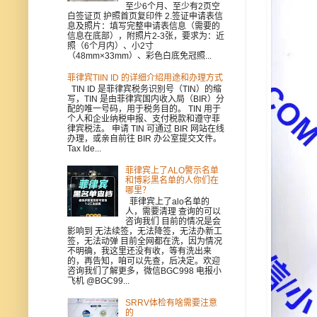
至少6个月、至少有2页空
白签证页 护照首页复印件 2.签证申请表信
息及照片：填写完整申请表信息（需要的
信息在底部），附照片2-3张，要求为：近
照（6个月内）、小2寸
（48mm×33mm）、彩色白底免冠照...
菲律宾TIIN ID 的详细介绍用途和办理方式
TIN ID 是菲律宾税务识别号（TIN）的缩
写，TIN 是由菲律宾国内收入局（BIR）分
配的唯一号码，用于税务目的。 TIN 用于
个人和企业纳税申报、支付税款和遵守菲
律宾税法。 申请 TIN 可通过 BIR 网站在线
办理，或亲自前往 BIR 办公室提交文件。
Tax Ide...
菲律宾上了ALO警示名单
和博彩黑名单的人你们在
哪里？
菲律宾上了alo名单的
人，需要清理 查询的可以
咨询我们 目前的情况是会
影响到 无法续签，无法降签，无法办新工
签，无法动弹 目前全网都在洗，因为情况
不明确，我这里还没有收，等有洗出来
的，再告知，咱可以先查，后决定。欢迎
咨询我们了解更多，微信BGC998 电报小
飞机 @BGC99...
SRRV体检有啥需要注意
的