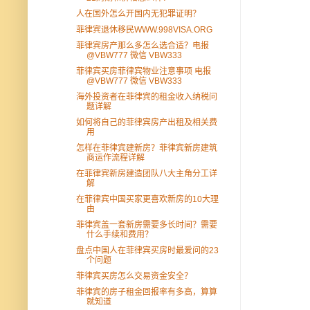
人在国外怎么开国内无犯罪证明？
菲律宾退休移民WWW.998VISA.ORG
菲律宾房产那么多怎么选合适？电报
@VBW777 微信 VBW333
菲律宾买房菲律宾物业注意事项 电报
@VBW777 微信 VBW333
海外投资者在菲律宾的租金收入纳税问
题详解
如何将自己的菲律宾房产出租及相关费
用
怎样在菲律宾建新房？菲律宾新房建筑
商运作流程详解
在菲律宾新房建造团队八大主角分工详
解
在菲律宾中国买家更喜欢新房的10大理
由
菲律宾盖一套新房需要多长时间？需要
什么手续和费用？
盘点中国人在菲律宾买房时最爱问的23
个问题
菲律宾买房怎么交易资金安全？
菲律宾的房子租金回报率有多高，算算
就知道