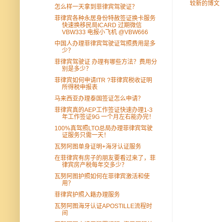
较新的博文
怎么样一天拿到菲律宾驾驶证？
菲律宾各种永居身份特赦签证换卡服务
快速换移民局ICARD 过期微信
VBW333 电报小飞机 @VBW666
中国人办理菲律宾驾驶证驾照费用是多
少？
菲律宾驾驶证 办理有哪些方法？费用分
别是多少？
菲律宾如何申请ITR ?菲律宾税收证明
所得税申报表
马来西亚办理泰国签证怎么申请？
菲律宾真的AEP工作签证快速办理1-3
年工作签证9G 一个月左右能办完！
100%真驾照LTO总局办理菲律宾驾驶
证服务只需一天！
瓦努阿图单身证明+海牙认证服务
在菲律宾有房子的朋友要看过来了，菲
律宾房产税每年交多少？
瓦努阿图护照如何在菲律宾激活和使
用？
菲律宾护照入籍办理服务
瓦努阿图海牙认证APOSTILLE流程时
间