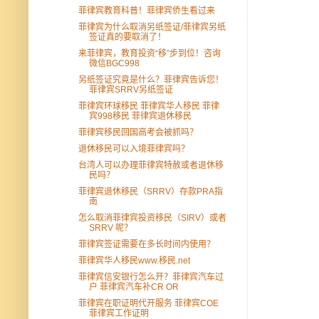
菲律宾教育科普！菲律宾侨生看过来
菲律宾为什么取消另纸签证/菲律宾另纸
签证真的要取消了！
来菲律宾，教育投资“移”步到位！咨询
微信BGC998
另纸签证究竟是什么？菲律宾告诉您！
菲律宾SRRV另纸签证
菲律宾环球移民 菲律宾华人移民 菲律
宾998移民 菲律宾退休移民
菲律宾移民回国高考会被抓吗？
退休移民可以入境菲律宾吗？
台湾人可以办理菲律宾特赦或者退休移
民吗？
菲律宾退休移民（SRRV）存款PRA指
南
怎么取消菲律宾投资移民（SIRV）或者
SRRV 呢？
菲律宾签证需要在多长时间内使用？
菲律宾华人移民www.移民.net
菲律宾信安银行怎么开？菲律宾汽车过
户 菲律宾汽车补CR OR
菲律宾在职证明代开服务 菲律宾COE
菲律宾工作证明