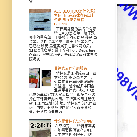
宾...
ALO BLO HDO是什么鬼？
为何自己在菲律宾名单上
咨询 电报或者微信
BGC998
菲律宾常见的黑名单有哪
些 1.ALO黑名单：属于观
察中的黑名单，工签挂靠的公司被 移民 局
拉黑。 2.BLO黑名单：属于工签黑名单，
已经被 移民 局证实属于挂靠公司的员。
3.HDO黑名单：属于全称Hold Departure
Order，限制离境令，是菲律宾政府或者法
院洗发...
菲律宾公司注册服务
菲律宾是东盟成员国、亚
太经合组织成员国之一，
近年来菲律宾经济发展势
头猛进，越来越多中国企
业进军菲律宾市场。中国
已成为菲律宾较大贸易伙伴，很多企业选
择在菲律宾开办公司。菲律宾公司注册优
势 1.东南亚新兴市场。菲律宾作为东南亚
热门国家，有很多中国企业去菲投资经
营，开拓东南亚市场...
什么是菲律宾资产证明？
在菲律宾，一些特定事务
可能需要提供资产证明，
其中包括但不限于： 结