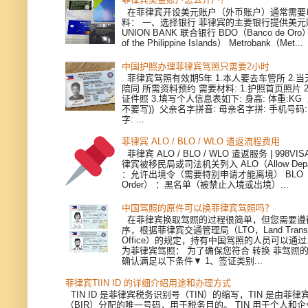
在菲律宾开设美元账户（外币账户）通常需要
料： 一、选择银行 菲律宾的主要银行提供美
UNION BANK 联合银行 BDO（Banco de Oro）
of the Philippine Islands） Metrobank（Met...
中国护照办理菲律宾驾照只需要2小时
菲律宾驾照有效期5年 1.本人要去车管所 2.当天
陪同 所需资料预约 需要材料: 1.护照首页照片 
证件照 3.填写个人信息表如下: 身高: 体重:KG
不要写)) 父亲名字拼音: 母亲名字拼: 手机号码
字: ...
菲律宾 ALO / BLO / WLO 遣返流程费用
菲律宾 ALO / BLO / WLO 遣返服务 | 998V
律宾被移民局或司法机关列入 ALO（Allow Depart
：允许出境令（需要特别申请才能离境） BLO（Bla
Order） ：黑名单（被禁止入境或出境）...
中国驾照的原件可以换菲律宾驾照吗？
在菲律宾换取驾照的过程很简单，但您需要遵
序，根据菲律宾交通管理局（LTO，Land Transpor
Office）的规定，持有中国驾照的人员可以通
为菲律宾驾照： 为了确保您符合 转换 菲驾照
确认满足以下条件▼ 1、签证类别...
菲律宾TIIN ID 的详细介绍用途和办理方式
TIN ID 是菲律宾税务识别号（TIN）的缩写，TIN 是由菲
（BIR）分配的唯一号码，用于税务目的。 TIN 用于个人和