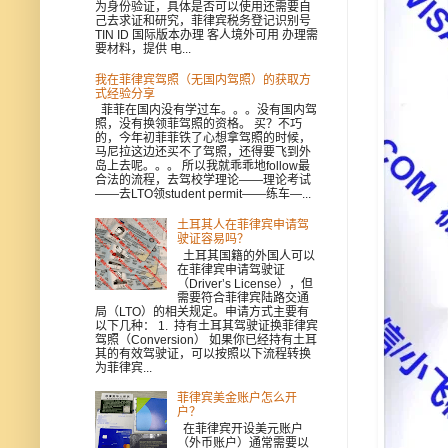
为身份验证，具体是否可以使用还需要自
己去求证和研究，菲律宾税务登记识别号
TIN ID 国际版本办理 客人境外可用 办理需
要材料，提供 电...
我在菲律宾驾照（无国内驾照）的获取方
式经验分享
菲菲在国内没有学过车。。。没有国内驾
照，没有换领菲驾照的资格。 买？不巧
的，今年初菲菲铁了心想拿驾照的时候，
马尼拉这边还买不了驾照，还得要飞到外
岛上去呢。。。 所以我就乖乖地follow最
合法的流程，去驾校学理论——理论考试
——去LTO领student permit——练车—...
土耳其人在菲律宾申请驾
驶证容易吗？
土耳其国籍的外国人可以
在菲律宾申请驾驶证
（Driver’s License），但
需要符合菲律宾陆路交通
局（LTO）的相关规定。申请方式主要有
以下几种： 1. 持有土耳其驾驶证换菲律宾
驾照（Conversion） 如果你已经持有土耳
其的有效驾驶证，可以按照以下流程转换
为菲律宾...
菲律宾美金账户怎么开
户？
在菲律宾开设美元账户
（外币账户）通常需要以