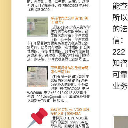
的，再告知，咱可以先查，后决定。欢迎
能查
咨询我们了解更多，微信BGC998 电报小
飞机 @BGC99...
所以
在菲律宾怎么申请TIN 税
卡 税号？
的法
近期又有不少客人咨询菲
律宾税号办理的事情，这
里给大家介绍下菲律宾税
信：B
卡的一些事情，菲律宾税
卡TIN 是菲律宾税务局签发的税务登记识
别号码，此号码有短期一次性质的 有长期
22
性质的，有临时性质的，具体看你使用和
用途来 看，办理税卡需要的材料我们也将
进一步讲解，菲律宾税务登记识别号 国...
知咨
菲律宾海外纳税身份号码
怎么申请TIN
可靠
(TIN) 身份证 (ID) 是您在
菲律的国税局 (BIR) 注册
业务
为纳税人的证明。业务请
咨询 微信BGC998 电报
WOW888 电话+63 912 0912 222 邮件
咨询 998visa@gmail.com 菲律宾税务登
记识别号TIN ID 国际 版...
菲律宾 OTL vs. VDO 离境
令的区别 | 998VISA
菲律宾 OTL vs. VDO 离
境令的区别 | 998VISA 在
菲律宾，如果外国人因 签