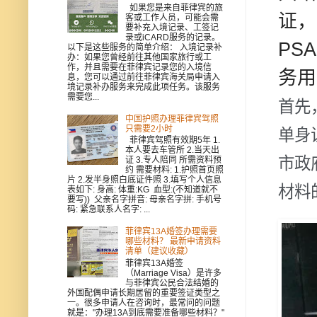
如果您是来自菲律宾的旅
证，
客或工作人员，可能会需
要补充入境记录、工签记
录或iCARD服务的记录。
PS
以下是这些服务的简单介绍： 入境记录补
办：如果您曾经前往其他国家旅行或工
作，并且需要在菲律宾记录您的入境信
务用
息，您可以通过前往菲律宾海关局申请入
境记录补办服务来完成此项任务。该服务
需要您...
首先
中国护照办理菲律宾驾照
只需要2小时
单身
菲律宾驾照有效期5年 1.
本人要去车管所 2.当天出
市政
证 3.专人陪同 所需资料预
约 需要材料: 1.护照首页照
片 2.发半身照白底证件照 3.填写个人信息
材料
表如下: 身高: 体重:KG 血型:(不知道就不
要写)) 父亲名字拼音: 母亲名字拼: 手机号
码: 紧急联系人名字: ...
菲律宾13A婚签办理需要
哪些材料？ 最新申请资料
清单（建议收藏）
菲律宾13A婚签
（Marriage Visa）是许多
与菲律宾公民合法结婚的
外国配偶申请长期居留的重要签证类型之
一。很多申请人在咨询时，最常问的问题
就是："办理13A到底需要准备哪些材料？"