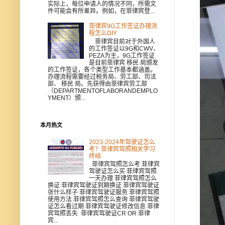
实际上，每位申请人的情况不同，所需文
件可能会有所差异。例如，在菲律宾登...
菲律宾9G工作签证办理流
程怎么DIY
菲律宾目前对于外国人
的工作签证以9G和CWV、
PEZA为主，9G工作签证
是目前菲律宾 移民 局颁发
的工作签证，各个类型工作基本都涵盖。
办理流程需要经过税务局、劳工部、司法
部、 移民 局。先获得由菲律宾劳工部
（DEPARTMENTOFLABORANDEMPLO
YMENT）颁...
本月热文
2023-2024年驾驶证怎么
考？菲律宾驾照相关学习
终结
菲律宾驾照怎么考 菲律宾
驾驶证怎么买 菲律宾驾照
一天办理 菲律宾驾照怎么
换证 菲律宾驾驶证到期换证 菲律宾驾驶证
张什么样子 菲律宾驾驶证服务 菲律宾驾照
使用方法 菲律宾驾照怎么查询 菲律宾驾驶
证怎么看过期 菲律宾驾驶证修改信息 菲律
宾驾照丢失 菲律宾驾驶证CR OR 菲律
宾...