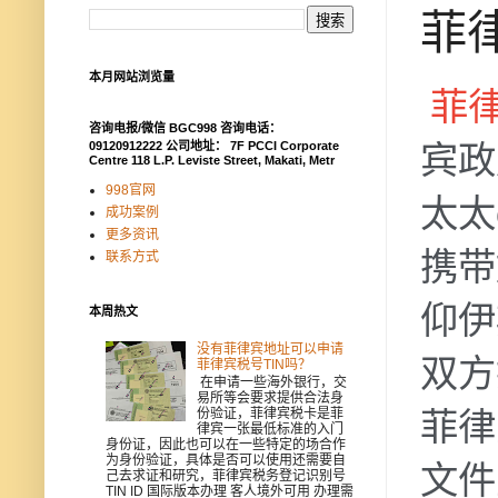
菲
本月网站浏览量
菲
咨询电报/微信 BGC998 咨询电话：
宾政
09120912222 公司地址： 7F PCCI Corporate
Centre 118 L.P. Leviste Street, Makati, Metr
998官网
太太
成功案例
更多资讯
携带
联系方式
仰伊
本周热文
没有菲律宾地址可以申请
双方
菲律宾税号TIN吗？
在申请一些海外银行，交
易所等会要求提供合法身
菲律
份验证，菲律宾税卡是菲
律宾一张最低标准的入门
身份证，因此也可以在一些特定的场合作
为身份验证，具体是否可以使用还需要自
文件
己去求证和研究，菲律宾税务登记识别号
TIN ID 国际版本办理 客人境外可用 办理需