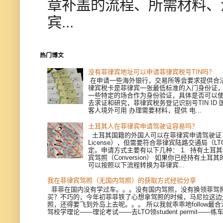
章补盖的流程、所需材料、
宾...
热门博文
没有菲律宾地址可以申请菲律宾税号TIN吗？
在申请一些海外银行，交易所等会要求提供合
律宾税卡是菲律宾一张最低标准的入门身份证
一些特定的场合作为身份验证，具体是否可以
去求证和研究，菲律宾税务登记识别号TIN ID
客人境外可用 办理需要材料，提供 电...
土耳其人在菲律宾申请驾驶证容易吗？
土耳其国籍的外国人可以在菲律宾申请驾驶证（Dri
License），但需要符合菲律宾陆路交通局（L
定。申请方式主要有以下几种： 1. 持有土耳
宾驾照（Conversion） 如果你已经持有土耳
可以按照以下流程转换为菲律宾...
我在菲律宾驾照（无国内驾照）的获取方式经验分享
菲菲在国内没有学过车。。。没有国内驾照，没有换领菲驾
买？不巧的，今年初菲菲铁了心想拿驾照的时候，马尼拉这边
照，还得要飞到外岛上去呢。。。 所以我就乖乖地follow最
驾校学理论——理论考试——去LTO领student permit——练车—