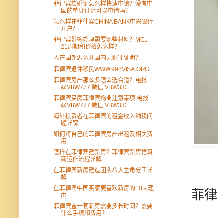
菲律宾结婚证怎么样快速申请？没有中
国的单身证明可以申请吗？
怎么样在菲律宾CHINA BANK中兴银行
开户？
菲律宾婚签办理需要哪些材料？MCL-
21周期和价格怎么样？
人在国外怎么开国内无犯罪证明？
菲律宾退休移民WWW.998VISA.ORG
菲律宾房产那么多怎么选合适？电报
@VBW777 微信 VBW333
菲律宾买房菲律宾物业注意事项 电报
@VBW777 微信 VBW333
海外投资者在菲律宾的租金收入纳税问
题详解
如何将自己的菲律宾房产出租及相关费
用
怎样在菲律宾建新房？菲律宾新房建筑
商运作流程详解
在菲律宾新房建造团队八大主角分工详
解
在菲律宾中国买家更喜欢新房的10大理
菲律
由
菲律宾盖一套新房需要多长时间？需要
什么手续和费用？