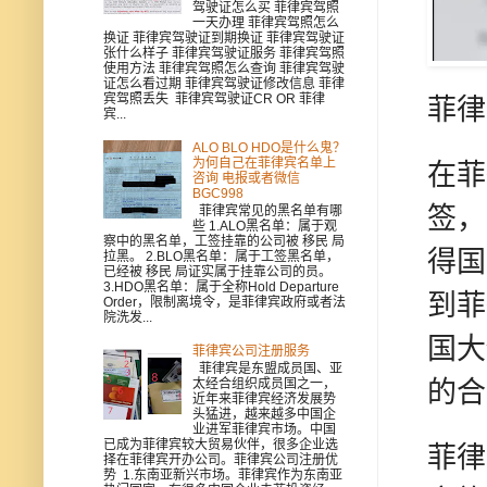
驾驶证怎么买 菲律宾驾照
一天办理 菲律宾驾照怎么
换证 菲律宾驾驶证到期换证 菲律宾驾驶证
张什么样子 菲律宾驾驶证服务 菲律宾驾照
使用方法 菲律宾驾照怎么查询 菲律宾驾驶
证怎么看过期 菲律宾驾驶证修改信息 菲律
宾驾照丢失 菲律宾驾驶证CR OR 菲律
菲律
宾...
ALO BLO HDO是什么鬼？
为何自己在菲律宾名单上
在菲
咨询 电报或者微信
BGC998
签，
菲律宾常见的黑名单有哪
些 1.ALO黑名单：属于观
察中的黑名单，工签挂靠的公司被 移民 局
得国
拉黑。 2.BLO黑名单：属于工签黑名单，
已经被 移民 局证实属于挂靠公司的员。
3.HDO黑名单：属于全称Hold Departure
到菲
Order，限制离境令，是菲律宾政府或者法
院洗发...
国大
菲律宾公司注册服务
菲律宾是东盟成员国、亚
的合
太经合组织成员国之一，
近年来菲律宾经济发展势
头猛进，越来越多中国企
业进军菲律宾市场。中国
已成为菲律宾较大贸易伙伴，很多企业选
菲律
择在菲律宾开办公司。菲律宾公司注册优
势 1.东南亚新兴市场。菲律宾作为东南亚