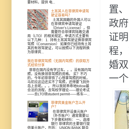
要材料，提供 电...
置、
土耳其人在菲律宾申请驾
驶证容易吗？
政府签
土耳其国籍的外国人可以
在菲律宾申请驾驶证
（Driver’s License），但
需要符合菲律宾陆路交通
证明
局（LTO）的相关规定。申请方式主要有
以下几种： 1. 持有土耳其驾驶证换菲律宾
驾照（Conversion） 如果你已经持有土耳
程，
其的有效驾驶证，可以按照以下流程转换
为菲律宾...
婚双
我在菲律宾驾照（无国内驾照）的获取方
式经验分享
菲菲在国内没有学过车。。。没有国内驾
照，没有换领菲驾照的资格。 买？不巧
一个
的，今年初菲菲铁了心想拿驾照的时候，
马尼拉这边还买不了驾照，还得要飞到外
岛上去呢。。。 所以我就乖乖地follow最
合法的流程，去驾校学理论——理论考试
——去LTO领student permit——练车—...
菲律宾美金账户怎么开
户？
在菲律宾开设美元账户
（外币账户）通常需要以
下步骤和材料： 一、选择
银行 菲律宾的主要银行提
供美元账户，包括： UNION BANK 联合