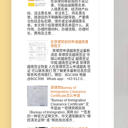
在菲律宾移民局的不良记
录，可能由逾期黑名单、
入境黑名单、经济财产纠
纷、违法黑名单、非法务工、同名黑名
单、旅游目的不明确等问题导致。严重情
况包括走私犯罪、境外或全球通缉黑名
单。本文将介绍菲律宾黑名单是什么，其
作用，办理所需材料，办理流程，办理时
长、费用及注意...
在菲律宾如何申请越南落
地批文
菲律宾申请越南签证最新
消息 菲律宾去越南签证 中
国公民越南签证 越南签证
中国 越南签证申请 菲律宾
越南签证恢复 人在菲律宾怎么申请越南 签
证 可以联系我们 想了解更多最新信息欢迎
联系和咨询我们，微信：BGC998 电报
@BGC998 Whats app：+63 912-0...
菲律宾Bureau of
Immigration Clearance
Certificate怎么申请
"Bureau of Immigration
Clearance Certificate" 文
件是由 **菲律宾移民局
（Bureau of Immigration, 简称 BI）**签发
的一种官方证明文件，中文通常翻译为 “移
民清关证明” 或 “移民局出境许...