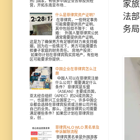
热门国家，有很多中国企业去菲投资经
家旅
营，开拓东南亚市场...
法部
什么是菲律宾资产证明？
在菲律宾，一些特定事务
可能需要提供资产证明，
务局
其中包括但不限于： 结
婚： 外国人娶菲律宾公民
通常需要提供资产证明。
这是为了确保男方有足够的财力来支持婚
姻，因为在一些情况下，男方可能需要负
担妻子家庭的财务责任。 房地产投资：
如果你计划在菲律宾购买房地产，有些地
区可能要求你提供...
中国企业在菲律宾怎么注
册
中国人可以在菲律宾注册
什么公司？需要满足什么
条件？ 菲律宾是东盟
（ASEAN）主要成员国，
亚太经合组织（APEC）的24成员国之
一，也是新兴工业国家之一。许多中国企
业都会选择在菲律宾投资或注册公司开拓
自己的业务。那么，注册菲律宾公司需要
满足哪些条件？如果您计划在菲律宾创
业，创...
菲律宾ALO WLO 黑名单及
申诉解除流程
菲律宾黑名单是外国游客