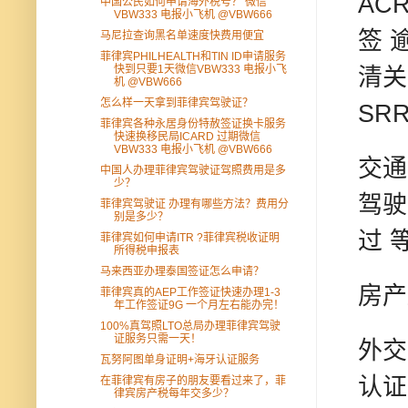
AC
中国公民如何申请海外税号？ 微信
VBW333 电报小飞机 @VBW666
签 
马尼拉查询黑名单速度快费用便宜
菲律宾PHILHEALTH和TIN ID申请服务
快到只要1天微信VBW333 电报小飞
清关
机 @VBW666
怎么样一天拿到菲律宾驾驶证？
SR
菲律宾各种永居身份特赦签证换卡服务
快速换移民局ICARD 过期微信
VBW333 电报小飞机 @VBW666
交通
中国人办理菲律宾驾驶证驾照费用是多
少？
驾驶
菲律宾驾驶证 办理有哪些方法？费用分
别是多少？
过 
菲律宾如何申请ITR ?菲律宾税收证明
所得税申报表
马来西亚办理泰国签证怎么申请？
房产
菲律宾真的AEP工作签证快速办理1-3
年工作签证9G 一个月左右能办完！
100%真驾照LTO总局办理菲律宾驾驶
证服务只需一天！
外交
瓦努阿图单身证明+海牙认证服务
认证
在菲律宾有房子的朋友要看过来了，菲
律宾房产税每年交多少？