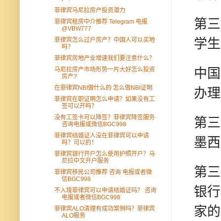
菲律宾马尼拉房产投资潜力
第三
菲律宾租房中介推荐 Telegram 电报
@VBW777
菲律宾怎么过户房产？中国人可以买地
学生
吗？
菲律宾房地产业增速我们要注意什么？
马尼拉房产市场形势一片大好怎么投资
中国
房产?
在菲律宾NBI做什么的 怎么做NBI证明
办理
菲律宾在职证明怎么申请？如果没有工
签可以开吗？
没有工签卡可以降签？菲律宾降签服务
第三
咨询电报或微信BGC998
菲律宾结婚证人没在菲律宾可以申请
墨西
吗？可以的！
菲律宾银行开户怎么使用护照开户？马
尼拉中文开户服务
第三
菲律宾移民公司推荐 咨询 电报或者微
信BGC998
银行
不入境菲律宾可以申请结婚证吗？ 咨询
电报或者微信BGC998
家的
菲律宾ALO清理有成功案例吗？菲律宾
ALO服务