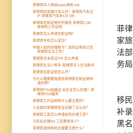
菲律宾华人移民www.移民.net
菲律宾信安银行怎么开？菲律宾汽车过
户 菲律宾汽车补CR OR
菲律宾在职证明代开服务 菲律宾COE
菲律
菲律宾工作证明
菲律宾怎么申请在职证明？
家旅
菲律宾手机怎么定位？
中国人如何办理税卡？如何证明自己在
法部
菲律宾合法工作？
菲律宾日本签证ITR 怎么申请
务局
菲律宾生活小帮手-菲律宾华人生活助手
菲律宾在职证明怎么开？
为什么警察要我提供菲律宾在职证明申
请护照？
菲律宾PSA结婚证 出生证怎么办理？菲
律宾PSA服务
移民
菲律宾工作证明有什么要注意的？
人在国内菲律宾签证过期了怎么办？
补录
菲律宾工签怎么申请如何办理工签？
马尼拉办理9G 工签费用多少？
黑名
菲律宾退休移民办理要注意什么？