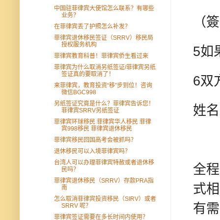
中国驻菲律宾大使馆怎么联系？有哪些
业务？
（簽
在菲律宾丢了护照怎么补发？
菲律宾退休移民签证（SRRV）移民局
授权服务机构
5如
菲律宾教育科普！菲律宾侨生看过来
菲律宾为什么取消另纸签证/菲律宾另纸
签证真的要取消了！
6双
来菲律宾，教育投资“移”步到位！咨询
微信BGC998
另纸签证究竟是什么？菲律宾告诉您！
姓名
菲律宾SRRV另纸签证
菲律宾环球移民 菲律宾华人移民 菲律
宾998移民 菲律宾退休移民
菲律宾移民回国高考会被抓吗？
退休移民可以入境菲律宾吗？
台湾人可以办理菲律宾特赦或者退休移
全程
民吗？
菲律宾退休移民（SRRV）存款PRA指
式相
南
怎么取消菲律宾投资移民（SIRV）或者
有需
SRRV 呢？
菲律宾签证需要在多长时间内使用？