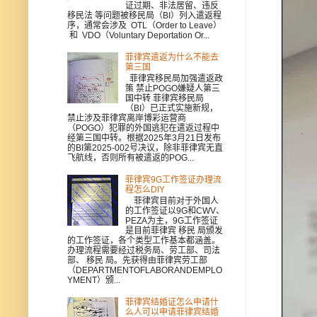
证过期、非法居留、违反
移民法 等问题被移民局（BI）列入遣返程
序，通常会涉及 OTL（Order to Leave）
和 VDO（Voluntary Deportation Or...
菲律宾遣返为什么不能去
第三国
菲律宾移民局加强遣返政
策 禁止POGO嫌疑人第三
国中转 菲律宾移民局
（BI）已正式实施新规，
禁止涉及菲律宾离岸博彩运营商
（POGO）犯罪的外国逃犯在遣返过程中
经第三国中转。根据2025年3月21日发布
的BI第2025-002号决议，除非菲律宾无直
飞航线，否则所有被遣返的POG...
菲律宾9G工作签证办理流
程怎么DIY
菲律宾目前对于外国人
的工作签证以9G和CWV、
PEZA为主，9G工作签证
是目前菲律宾 移民 局颁发
的工作签证，各个类型工作基本都涵盖。
办理流程需要经过税务局、劳工部、司法
部、 移民 局。先获得由菲律宾劳工部
（DEPARTMENTOFLABORANDEMPLO
YMENT）颁...
菲律宾结婚证怎么申请什
么人可以申请菲律宾结婚