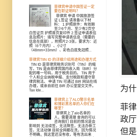
菲律宾申请中国签证一定
要在职证明吗？
菲律宾 申请 中国旅游签
证 L签证 请准备以下材
料： 1.护照原件：有效期
至少6个月、至少有2页空
白签证页 护照首页复印件 2.签证申请表信
息及照片：填写完整申请表信息（需要的
信息在底部），附照片2-3张，要求为：近
照（6个月内）、小2寸
（48mm×33mm）、彩色白底免冠照...
菲律宾TIIN ID 的详细介绍用途和办理方式
TIN ID 是菲律宾税务识别号（TIN）的缩
写，TIN 是由菲律宾国内收入局（BIR）分
配的唯一号码，用于税务目的。 TIN 用于
个人和企业纳税申报、支付税款和遵守菲
律宾税法。 申请 TIN 可通过 BIR 网站在线
办理，或亲自前往 BIR 办公室提交文件。
为什
Tax Ide...
菲律宾上了ALO警示名单
和博彩黑名单的人你们在
菲律
哪里？
菲律宾上了alo名单的
政厅
人，需要清理 查询的可以
咨询我们 目前的情况是会
影响到 无法续签，无法降签，无法办新工
但是
签，无法动弹 目前全网都在洗，因为情况
不明确，我这里还没有收，等有洗出来