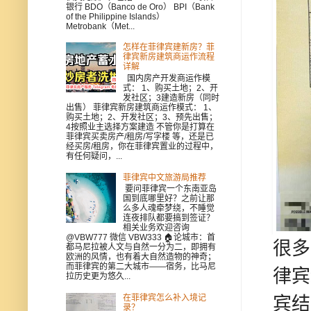
银行 BDO（Banco de Oro） BPI（Bank
of the Philippine Islands）
Metrobank（Met...
怎样在菲律宾建新房？菲
律宾新房建筑商运作流程
详解
国内房产开发商运作模
式： 1、购买土地；2、开
发社区；3建造新房（同时
出售） 菲律宾新房建筑商运作模式： 1、
购买土地；2、开发社区；3、预先出售；
4按照业主选择方案建造 不管你是打算在
菲律宾买卖房产/租房/写字楼 等，还是已
经买房/租房，你在菲律宾置业的过程中，
有任何疑问，...
菲律宾中文旅游局推荐
要问菲律宾一个东南亚岛
国到底哪里好？之前让那
么多人魂牵梦绕，不睡觉
连夜排队都要搞到签证？
相关业务欢迎咨询
@VBW777 微信 VBW333 🏠论城市：首
很多
都马尼拉被人文与自然一分为二，即拥有
欧洲的风情，也有着大自然造物的神奇；
而菲律宾的第二大城市——宿务，比马尼
律宾
拉历史更为悠久...
在菲律宾怎么补入境记
宾结
录？