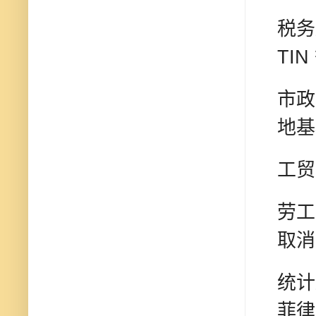
税务
TIN
市政
地基
工贸
劳工
取消
统计
菲律