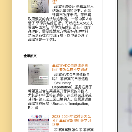
证？
菲律宾结婚证 是和本地人
结婚后拿到的证书，由菲
律宾市政厅申请，菲律宾
政府颁发的合法结婚手续。 一般中国人申
请了 菲律宾结婚证 后，可以把太太or丈夫
带回中国大陆 菲律宾结婚证 是在市政厅
办理的，需要结婚双方携带好办理材料，
然后到菲律宾市政厅就可以申请办理了，
菲律宾是一个信仰...
全年热文
菲律宾VDO自愿遣返贵
吗？要怎么样不交罚款
菲律宾VDO自愿遣返贵
吗？ 菲律宾的自愿遣返
（Voluntary
Deportation）服务适用于
希望通过合法渠道离开菲律宾的外国人，
尤其是那些因签证逾期、违反移民规定或
其他问题无法正常出境的人。自愿遣返由
菲律宾移民局（Bureau of Immigration,
BI）管...
2023-2024年驾驶证怎么
考？菲律宾驾照相关学习
终结
菲律宾驾照怎么考 菲律宾