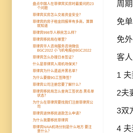
周期
盘点中国人在菲律宾买房时最爱问的23
个问题
菲律宾买房怎么交易资金安全？
免单
菲律宾的房子租金回报率有多高，算算
就知道
菲律宾998华人移民怎么样？
免外
菲律宾移民局在哪里？
菲律宾华人咨询服务咨询微信
BGC2022 小飞机电报@BGC2022
客人
菲律宾怎么办理日本签证？
什么是菲律宾入境机场保关？
菲律宾为什么遣返并黑名单？
1 
为什么要做9G工签降签？
菲律宾公司注册您要了解什么？
2夫
菲律宾移民局怎么查询工签状态 黑名单
状态？
为什么在菲律宾要找我们注册菲律宾公
司
3双
菲律宾退休移民退款怎么申请？
为什么我要移民菲律宾
4 
菲律宾NAIA机场分别是什么地方 要注
意什么？