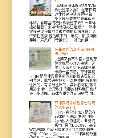
的
菲律宾退休移民SRRV体
检没过怎么办？ 在菲律宾
退休移民申请流程中 第一
步入境后要做的是菲律宾
体检，有哪些情况体检会过不去？一旦体
检被拦截下来申请就没办法继续了。菲律
宾移民过程体检会被拦截的疾病注意： A
传染性疾病 包括软下疳，淋病，腹股沟肉
芽肿，麻风病（传染性），淋巴肉芽...
在菲律宾怎么申请TIN 税
卡 税号？
近期又有不少客人咨询菲
律宾税号办理的事情，这
里给大家介绍下菲律宾税
卡的一些事情，菲律宾税
卡TIN 是菲律宾税务局签发的税务登记识
别号码，此号码有短期一次性质的 有长期
性质的，有临时性质的，具体看你使用和
用途来 看，办理税卡需要的材料我们也将
进一步讲解，菲律宾税务登记识别号 国...
菲律宾海外纳税身份号码
怎么申请TIN
(TIN) 身份证 (ID) 是您在
菲律的国税局 (BIR) 注册
为纳税人的证明。业务请
咨询 微信BGC998 电报
WOW888 电话+63 912 0912 222 邮件
咨询 998visa@gmail.com 菲律宾税务登