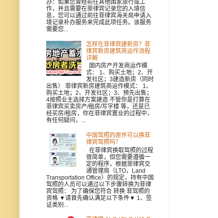
办：如果您曾经前往其他国家旅行或工
作，并且需要在菲律宾记录您的入境信
息，您可以通过前往菲律宾海关局申请入
境记录补办服务来完成此项任务。该服务
需要您...
怎样在菲律宾建新房？菲
律宾新房建筑商运作流程
详解
国内房产开发商运作模
式： 1、购买土地；2、开
发社区；3建造新房（同时
出售） 菲律宾新房建筑商运作模式： 1、
购买土地；2、开发社区；3、预先出售；
4按照业主选择方案建造 不管你是打算在
菲律宾买卖房产/租房/写字楼 等，还是已
经买房/租房，你在菲律宾置业的过程中，
有任何疑问，...
中国驾照的原件可以换菲
律宾驾照吗？
在菲律宾换取驾照的过程
很简单，但您需要遵循一
定的程序，根据菲律宾交
通管理局（LTO，Land
Transportation Office）的规定，持有中国
驾照的人员可以通过以下步骤转换为菲律
宾驾照： 为了确保您符合 转换 菲驾照的
资格 ▼请首先确认满足以下条件▼ 1、签
证类别...