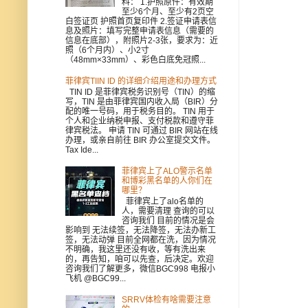
料： 1.护照原件：有效期
至少6个月、至少有2页空
白签证页 护照首页复印件 2.签证申请表信
息及照片：填写完整申请表信息（需要的
信息在底部），附照片2-3张，要求为：近
照（6个月内）、小2寸
（48mm×33mm）、彩色白底免冠照...
菲律宾TIIN ID 的详细介绍用途和办理方式
TIN ID 是菲律宾税务识别号（TIN）的缩
写，TIN 是由菲律宾国内收入局（BIR）分
配的唯一号码，用于税务目的。 TIN 用于
个人和企业纳税申报、支付税款和遵守菲
律宾税法。 申请 TIN 可通过 BIR 网站在线
办理，或亲自前往 BIR 办公室提交文件。
Tax Ide...
菲律宾上了ALO警示名单
和博彩黑名单的人你们在
哪里？
菲律宾上了alo名单的
人，需要清理 查询的可以
咨询我们 目前的情况是会
影响到 无法续签，无法降签，无法办新工
签，无法动弹 目前全网都在洗，因为情况
不明确，我这里还没有收，等有洗出来
的，再告知，咱可以先查，后决定。欢迎
咨询我们了解更多，微信BGC998 电报小
飞机 @BGC99...
SRRV体检有啥需要注意