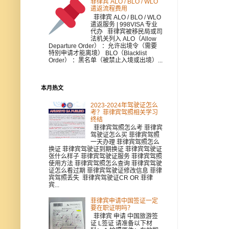
菲律宾 ALO / BLO / WLO
遣返流程费用
菲律宾 ALO / BLO / WLO
遣返服务 | 998VISA 专业
代办 菲律宾被移民局或司
法机关列入 ALO（Allow
Departure Order） ：允许出境令（需要
特别申请才能离境） BLO（Blacklist
Order） ：黑名单（被禁止入境或出境）...
本月热文
2023-2024年驾驶证怎么
考？菲律宾驾照相关学习
终结
菲律宾驾照怎么考 菲律宾
驾驶证怎么买 菲律宾驾照
一天办理 菲律宾驾照怎么
换证 菲律宾驾驶证到期换证 菲律宾驾驶证
张什么样子 菲律宾驾驶证服务 菲律宾驾照
使用方法 菲律宾驾照怎么查询 菲律宾驾驶
证怎么看过期 菲律宾驾驶证修改信息 菲律
宾驾照丢失 菲律宾驾驶证CR OR 菲律
宾...
菲律宾申请中国签证一定
要在职证明吗？
菲律宾 申请 中国旅游签
证 L签证 请准备以下材