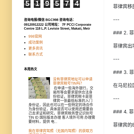
5
1
9
5
7
4
菲律宾移
---

咨询电报/微信 BGC998 咨询电话：
09120912222 公司地址： 7F PCCI Corporate
Centre 118 L.P. Leviste Street, Makati, Metr
### 2
998官网
成功案例
菲律宾出
更多资讯
联系方式
---

本周热文
### 3
没有菲律宾地址可以申请
菲律宾税号TIN吗？
在马尼拉
在申请一些海外银行，交
易所等会要求提供合法身
份验证，菲律宾税卡是菲
---

律宾一张最低标准的入门
身份证，因此也可以在一些特定的场合作
为身份验证，具体是否可以使用还需要自
### 4
己去求证和研究，菲律宾税务登记识别号
TIN ID 国际版本办理 客人境外可用 办理需
要材料，提供 电...
菲律宾的
我在菲律宾驾照（无国内驾照）的获取方